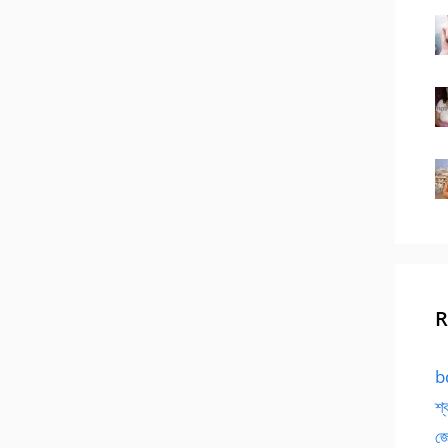
R
bd
শ্
জো