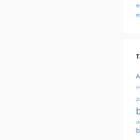
মা
মা
T
A
ch
2
ch
b