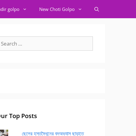
dir golpo
New Choti Golpo
earch
r:
ur Top Posts
ছেলের হস্তমৈথুনের বদঅভ্যাস ছাড়াতে