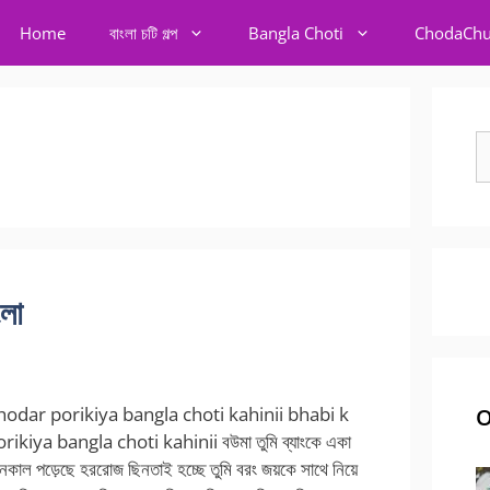
Home
বাংলা চটি গল্প
Bangla Choti
ChodaChu
S
fo
ংলা
hodar porikiya bangla choti kahinii bhabi k
O
ikiya bangla choti kahinii বউমা তুমি ব্যাংকে একা
নকাল পড়েছে হররোজ ছিনতাই হচ্ছে তুমি বরং জয়কে সাথে নিয়ে