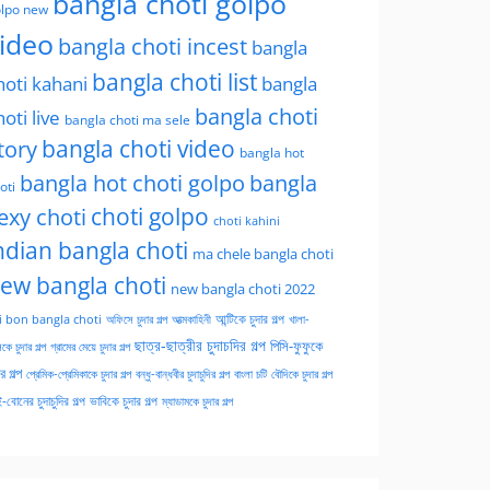
bangla choti golpo
lpo new
ideo
bangla choti incest
bangla
bangla choti list
hoti kahani
bangla
bangla choti
hoti live
bangla choti ma sele
tory
bangla choti video
bangla hot
bangla hot choti golpo
bangla
oti
choti golpo
exy choti
choti kahini
ndian bangla choti
ma chele bangla choti
ew bangla choti
new bangla choti 2022
অফিসে চুদার গল্প
আত্মকাহিনী
আন্টিকে চুদার গল্প
খালা-
i bon bangla choti
ছাত্র-ছাত্রীর চুদাচদির গল্প
পিসি-ফুফুকে
কে চুদার গল্প
গ্রামের মেয়ে চুদার গল্প
ার গল্প
প্রেমিক-প্রেমিকাকে চুদার গল্প
বন্ধু-বান্ধবীর চুদাচুদির গল্প
বাংলা চটি
বৌদিকে চুদার গল্প
-বোনের চুদাচুদির গল্প
ভাবিকে চুদার গল্প
ম্যাডামকে চুদার গল্প