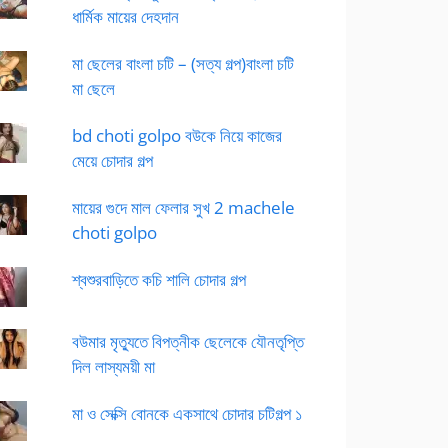
ধার্মিক মায়ের দেহদান
মা ছেলের বাংলা চটি – (সত্য গল্প)বাংলা চটি
মা ছেলে
bd choti golpo বউকে নিয়ে কাজের
মেয়ে চোদার গল্প
মায়ের গুদে মাল ফেলার সুখ 2 machele
choti golpo
শ্বশুরবাড়িতে কচি শালি চোদার গল্প
বউমার মৃত্যুতে বিপত্নীক ছেলেকে যৌনতৃপ্তি
দিল লাস্যময়ী মা
মা ও সেক্সি বোনকে একসাথে চোদার চটিগল্প ১