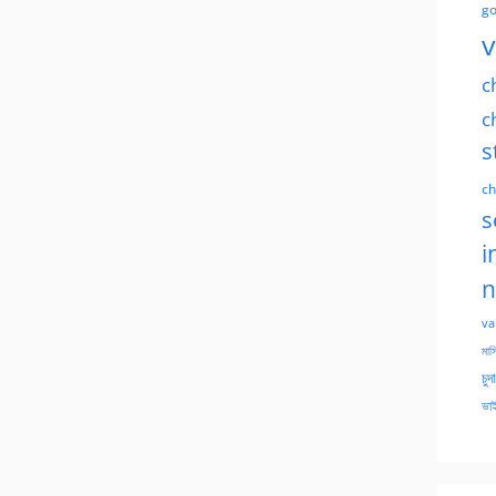
go
v
c
c
s
ch
s
i
n
va
মাসি
চুদ
ভাই