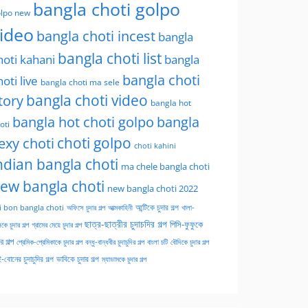
bangla choti golpo
lpo new
ideo
bangla choti incest
bangla
bangla choti list
hoti kahani
bangla
bangla choti
hoti live
bangla choti ma sele
tory
bangla choti video
bangla hot
bangla hot choti golpo
bangla
oti
choti golpo
exy choti
choti kahini
ndian bangla choti
ma chele bangla choti
ew bangla choti
new bangla choti 2022
অফিসে চুদার গল্প
আত্মকাহিনী
আন্টিকে চুদার গল্প
খালা-
i bon bangla choti
ছাত্র-ছাত্রীর চুদাচদির গল্প
পিসি-ফুফুকে
কে চুদার গল্প
গ্রামের মেয়ে চুদার গল্প
ার গল্প
প্রেমিক-প্রেমিকাকে চুদার গল্প
বন্ধু-বান্ধবীর চুদাচুদির গল্প
বাংলা চটি
বৌদিকে চুদার গল্প
-বোনের চুদাচুদির গল্প
ভাবিকে চুদার গল্প
ম্যাডামকে চুদার গল্প