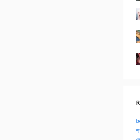
R
bd
শ্
জো