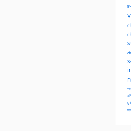
go
v
c
c
s
ch
s
i
n
va
মাসি
চুদ
ভাই