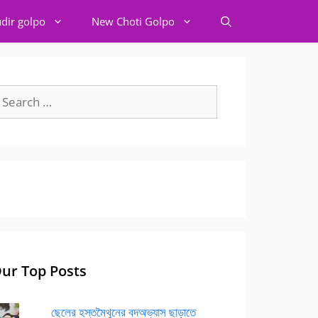
dir golpo
New Choti Golpo
earch
r:
ur Top Posts
ছেলের হস্তমৈথুনের বদঅভ্যাস ছাড়াতে