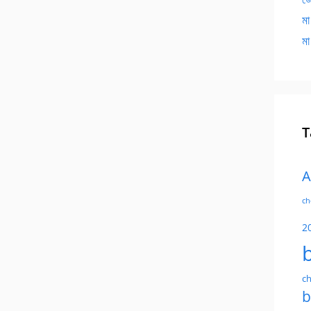
মা
মা
T
A
ch
2
ch
b