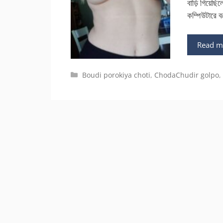
বাড়ি গিয়েছ
কম্পিউটারে 
Read m
Categories
Boudi porokiya choti
,
ChodaChudir golpo