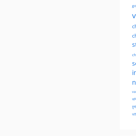
go
v
c
c
s
ch
s
i
n
va
মাসি
চুদ
ভাই