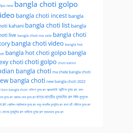
bangla choti golpo
lpo new
ideo
bangla choti incest
bangla
bangla choti list
hoti kahani
bangla
bangla choti
hoti live
bangla choti ma sele
tory
bangla choti video
bangla hot
bangla hot choti golpo
bangla
oti
choti golpo
exy choti
choti kahini
ndian bangla choti
ma chele bangla choti
ew bangla choti
new bangla choti 2022
অফিসে চুদার গল্প
আত্মকাহিনী
আন্টিকে চুদার গল্প
খালা-
i bon bangla choti
ছাত্র-ছাত্রীর চুদাচদির গল্প
পিসি-ফুফুকে
কে চুদার গল্প
গ্রামের মেয়ে চুদার গল্প
ার গল্প
প্রেমিক-প্রেমিকাকে চুদার গল্প
বন্ধু-বান্ধবীর চুদাচুদির গল্প
বাংলা চটি
বৌদিকে চুদার গল্প
-বোনের চুদাচুদির গল্প
ভাবিকে চুদার গল্প
ম্যাডামকে চুদার গল্প