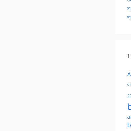
মা
মা
T
A
ch
2
ch
b