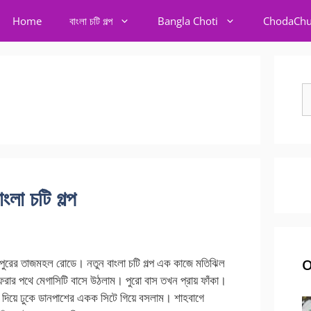
Home
বাংলা চটি গল্প
Bangla Choti
ChodaChu
S
fo
লা চটি গল্প
দপুরের তাজমহল রোডে। নতুন বাংলা চটি গল্প এক কাজে মতিঝিল
O
েরার পথে মেগাসিটি বাসে উঠলাম। পুরো বাস তখন প্রায় ফাঁকা।
 দিয়ে ঢুকে ডানপাশের একক সিটে গিয়ে বসলাম। শাহবাগে