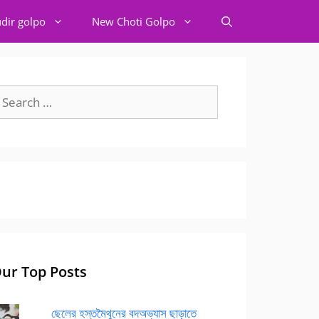
dir golpo
New Choti Golpo
earch
r:
ur Top Posts
ছেলের হস্তমৈথুনের বদঅভ্যাস ছাড়াতে