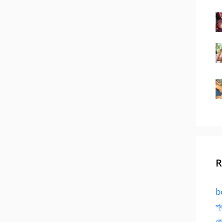
R
bd
শ্
জো