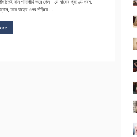
ৌঁছাতেই বাস গাদাগাদি ভরে গেল। মে মাসের প্রচণ্ড গরম,
র জ্যাম, আর ঘাড়ের ওপর দাঁড়িয়ে …
ore