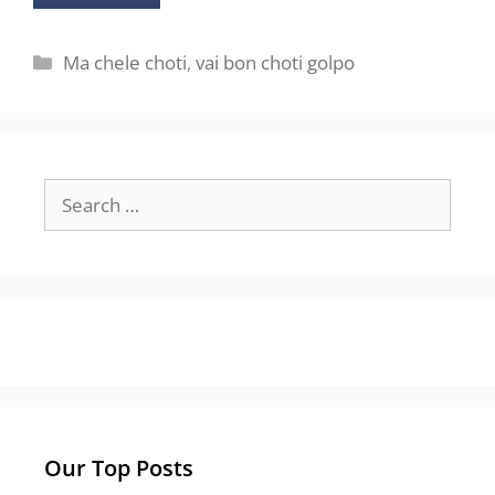
Categories
Ma chele choti
,
vai bon choti golpo
Search
for:
Our Top Posts