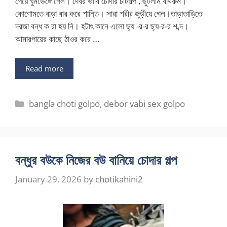
পেয়ে ঘুমভেঙ্গে গেল। দেবর ভাবি চোদার চটিগল্প , ছুটলাম বাথরুম।
কোণোমতে বাড়া বার করে শান্তি। সারা শরীর জুড়ীয়ে গেল।তাড়াতাড়িতে
দরজা বন্ধ ক রা হয় নি। হটাৎ কানে এলো ছ্য -র-র ছ্য-র-র শ ব্দ।
আমারপায়ের কাছে ঠাওর করে …
Read more
Categories
bangla choti golpo
,
debor vabi sex golpo
বন্ধুর বউকে নিজের বউ বানিয়ে চোদার গল্প
January 29, 2026
by
chotikahini2