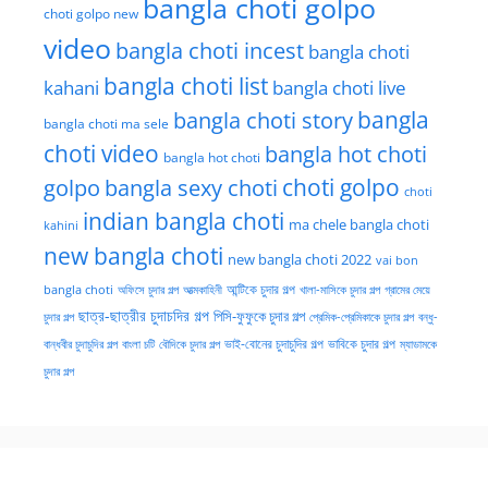
bangla choti golpo
choti golpo new
video
bangla choti incest
bangla choti
bangla choti list
kahani
bangla choti live
bangla choti story
bangla
bangla choti ma sele
choti video
bangla hot choti
bangla hot choti
golpo
choti golpo
bangla sexy choti
choti
indian bangla choti
ma chele bangla choti
kahini
new bangla choti
new bangla choti 2022
vai bon
অফিসে চুদার গল্প
আত্মকাহিনী
আন্টিকে চুদার গল্প
খালা-মাসিকে চুদার গল্প
গ্রামের মেয়ে
bangla choti
ছাত্র-ছাত্রীর চুদাচদির গল্প
পিসি-ফুফুকে চুদার গল্প
চুদার গল্প
প্রেমিক-প্রেমিকাকে চুদার গল্প
বন্ধু-
ভাই-বোনের চুদাচুদির গল্প
ভাবিকে চুদার গল্প
বান্ধবীর চুদাচুদির গল্প
বাংলা চটি
বৌদিকে চুদার গল্প
ম্যাডামকে
চুদার গল্প