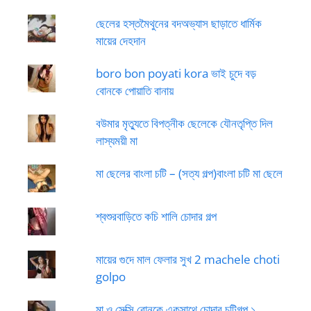
ছেলের হস্তমৈথুনের বদঅভ্যাস ছাড়াতে ধার্মিক
মায়ের দেহদান
boro bon poyati kora ভাই চুদে বড়
বোনকে পোয়াতি বানায়
বউমার মৃত্যুতে বিপত্নীক ছেলেকে যৌনতৃপ্তি দিল
লাস্যময়ী মা
মা ছেলের বাংলা চটি – (সত্য গল্প)বাংলা চটি মা ছেলে
শ্বশুরবাড়িতে কচি শালি চোদার গল্প
মায়ের গুদে মাল ফেলার সুখ 2 machele choti
golpo
মা ও সেক্সি বোনকে একসাথে চোদার চটিগল্প ১