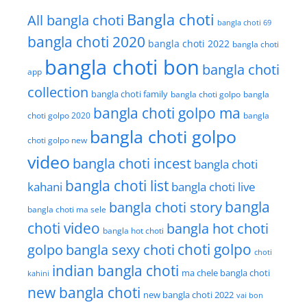
Bangla choti
All bangla choti
bangla choti 69
bangla choti 2020
bangla choti 2022
bangla choti
bangla choti bon
bangla choti
app
collection
bangla choti family
bangla choti golpo
bangla
bangla choti golpo ma
choti golpo 2020
bangla
bangla choti golpo
choti golpo new
video
bangla choti incest
bangla choti
bangla choti list
kahani
bangla choti live
bangla choti story
bangla
bangla choti ma sele
choti video
bangla hot choti
bangla hot choti
golpo
choti golpo
bangla sexy choti
choti
indian bangla choti
ma chele bangla choti
kahini
new bangla choti
new bangla choti 2022
vai bon