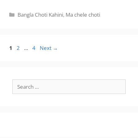
Categories
Bangla Choti Kahini
,
Ma chele choti
Page
Page
Page
1
2
…
4
Next
→
Search
for: