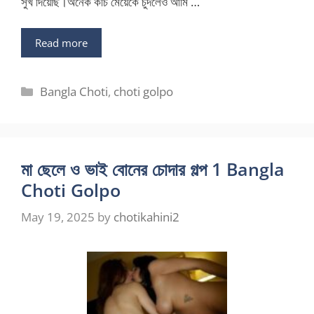
সুখ দিয়েছি।অনেক কচি মেয়েকে চুদলেও আমি …
Read more
Categories
Bangla Choti
,
choti golpo
মা ছেলে ও ভাই বোনের চোদার গল্প 1 Bangla
Choti Golpo
May 19, 2025
by
chotikahini2