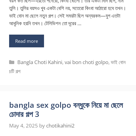
বয়স কত ছিল—হয়তো পনেরো, কিংবা ষোলো। তার একটা দিদি ছিল, নাম
তুলি। তুলির বয়সও খুব একটা বেশি নয়, সতেরো কিংবা আঠারো হবে তখন।
ভাই বোন মা ছেলে নতুন গল্প। সেই সময়টা ছিল অন্যরকম—যুগ এতটা
আধুনিক হয়নি তখন। টেলিভিশন তো দূরের …
Read more
Categories
Bangla Choti Kahini
,
vai bon choti golpo
,
ভাই বোন
চটি গল্প
bangla sex golpo বন্ধুকে নিয়ে মা ছেলে
চোদার গল্প 3
May 4, 2025
by
chotikahini2