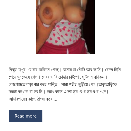
নিঝুম দুপুর, যে যার অফিসে গেছে। বাসায় মা বৌদি আর আমি। বেদম হিসি
পেয়ে ঘুমভেঙ্গে গেল। দেবর ভাবি চোদার চটিগল্প , ছুটলাম বাথরুম।
কোণোমতে বাড়া বার করে শান্তি। সারা শরীর জুড়ীয়ে গেল।তাড়াতাড়িতে
দরজা বন্ধ ক রা হয় নি। হটাৎ কানে এলো ছ্য -র-র ছ্য-র-র শ ব্দ।
আমারপায়ের কাছে ঠাওর করে …
Read more