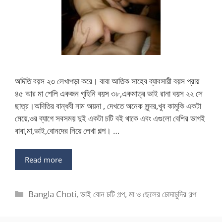
অদিতি বয়স ২৩ লেখাপড়া করে। বাবা আতিক সাহেব ব্যাবসায়ী বয়স প্রায়
৪৫ আর মা শেলি একজন গৃহিনি বয়স ৩৮,একমাত্র ভাই রানা বয়স ২২ সে
ছাত্র।অদিতির বান্ধবী নাম অয়না , দেখতে অনেক সুন্দর,খুব কামুকি একটা
মেয়ে,ওর ব্যাগে সবসময় দুই একটা চটি বই থাকে এবং এগুলো বেশির ভাগই
বাবা,মা,ভাই,বোনদের নিয়ে লেখা গল্প। …
Read more
Categories
Bangla Choti
,
ভাই বোন চটি গল্প
,
মা ও ছেলের চোদাচুদির গল্প