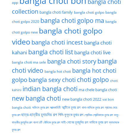
bangla choti bon
bangla choti
app
collection
bangla choti family
bangla choti golpo
bangla
bangla choti golpo ma
choti golpo 2020
bangla
bangla choti golpo
choti golpo new
video
bangla choti incest
bangla choti
bangla choti list
kahani
bangla choti live
bangla choti story
bangla
bangla choti ma sele
choti video
bangla hot choti
bangla hot choti
golpo
choti golpo
bangla sexy choti
choti
indian bangla choti
ma chele bangla choti
kahini
new bangla choti
new bangla choti 2022
vai bon
অফিসে চুদার গল্প
আত্মকাহিনী
আন্টিকে চুদার গল্প
খালা-মাসিকে চুদার গল্প
গ্রামের মেয়ে
bangla choti
ছাত্র-ছাত্রীর চুদাচদির গল্প
পিসি-ফুফুকে চুদার গল্প
চুদার গল্প
প্রেমিক-প্রেমিকাকে চুদার গল্প
বন্ধু-
ভাই-বোনের চুদাচুদির গল্প
ভাবিকে চুদার গল্প
বান্ধবীর চুদাচুদির গল্প
বাংলা চটি
বৌদিকে চুদার গল্প
ম্যাডামকে
চুদার গল্প