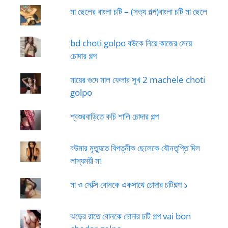
মা ছেলের বাংলা চটি – (সত্য গল্প)বাংলা চটি মা ছেলে
bd choti golpo বউকে নিয়ে কাজের মেয়ে
চোদার গল্প
মায়ের গুদে মাল ফেলার সুখ 2 machele choti
golpo
শ্বশুরবাড়িতে কচি শালি চোদার গল্প
বউমার মৃত্যুতে বিপত্নীক ছেলেকে যৌনতৃপ্তি দিল
লাস্যময়ী মা
মা ও সেক্সি বোনকে একসাথে চোদার চটিগল্প ১
ঝড়ের রাতে বোনকে চোদার চটি গল্প vai bon