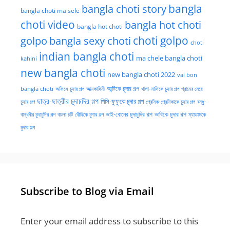
bangla choti story
bangla
bangla choti ma sele
choti video
bangla hot choti
bangla hot choti
golpo
choti golpo
bangla sexy choti
choti
indian bangla choti
ma chele bangla choti
kahini
new bangla choti
new bangla choti 2022
vai bon
অফিসে চুদার গল্প
আত্মকাহিনী
আন্টিকে চুদার গল্প
খালা-মাসিকে চুদার গল্প
গ্রামের মেয়ে
bangla choti
ছাত্র-ছাত্রীর চুদাচদির গল্প
পিসি-ফুফুকে চুদার গল্প
চুদার গল্প
প্রেমিক-প্রেমিকাকে চুদার গল্প
বন্ধু-
ভাই-বোনের চুদাচুদির গল্প
ভাবিকে চুদার গল্প
বান্ধবীর চুদাচুদির গল্প
বাংলা চটি
বৌদিকে চুদার গল্প
ম্যাডামকে
চুদার গল্প
Subscribe to Blog via Email
Enter your email address to subscribe to this