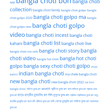
bangla choti bon
bangla choti
app
collection
bangla choti family
bangla choti golpo
bangla
bangla choti golpo ma
choti golpo 2020
bangla
bangla choti golpo
choti golpo new
video
bangla choti incest
bangla choti
bangla choti list
kahani
bangla choti live
bangla choti story
bangla
bangla choti ma sele
choti video
bangla hot choti
bangla hot choti
golpo
choti golpo
bangla sexy choti
choti
indian bangla choti
ma chele bangla choti
kahini
new bangla choti
new bangla choti 2022
vai bon
অফিসে চুদার গল্প
আত্মকাহিনী
আন্টিকে চুদার গল্প
খালা-মাসিকে চুদার গল্প
গ্রামের মেয়ে
bangla choti
ছাত্র-ছাত্রীর চুদাচদির গল্প
পিসি-ফুফুকে চুদার গল্প
চুদার গল্প
প্রেমিক-প্রেমিকাকে চুদার গল্প
বন্ধু-
ভাই-বোনের চুদাচুদির গল্প
ভাবিকে চুদার গল্প
বান্ধবীর চুদাচুদির গল্প
বাংলা চটি
বৌদিকে চুদার গল্প
ম্যাডামকে
চুদার গল্প