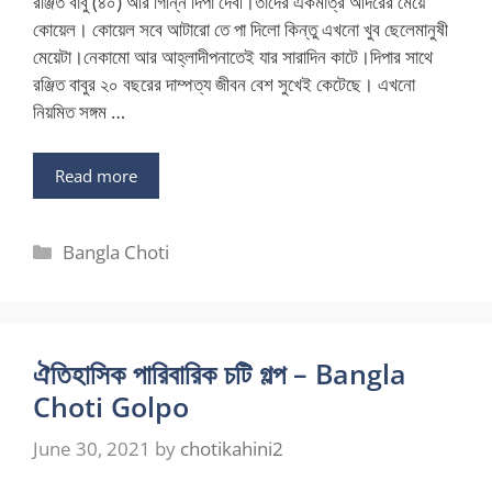
রঞ্জিত বাবু (৪০) আর গিন্নি দিপা দেবী।তাদের একমাত্র আদরের মেয়ে
কোয়েল। কোয়েল সবে আটারো তে পা দিলো কিন্তু এখনো খুব ছেলেমানুষী
মেয়েটা।নেকামো আর আহ্লাদীপনাতেই যার সারাদিন কাটে।দিপার সাথে
রঞ্জিত বাবুর ২০ বছরের দাম্পত্য জীবন বেশ সুখেই কেটেছে। এখনো
নিয়মিত সঙ্গম …
Read more
Categories
Bangla Choti
ঐতিহাসিক পারিবারিক চটি গল্প – Bangla
Choti Golpo
June 30, 2021
by
chotikahini2