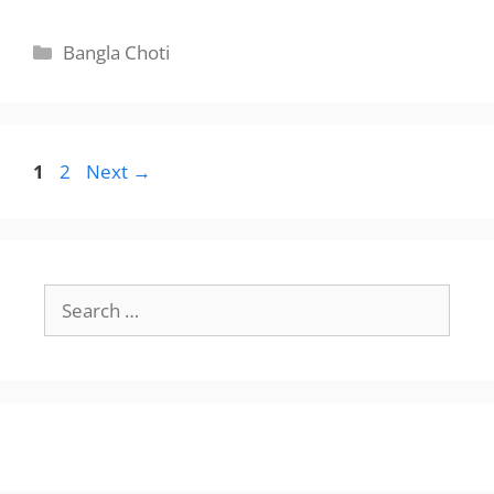
Categories
Bangla Choti
Page
Page
1
2
Next
→
Search
for: