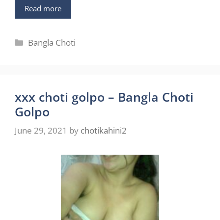
Read more
Categories
Bangla Choti
xxx choti golpo – Bangla Choti
Golpo
June 29, 2021
by
chotikahini2