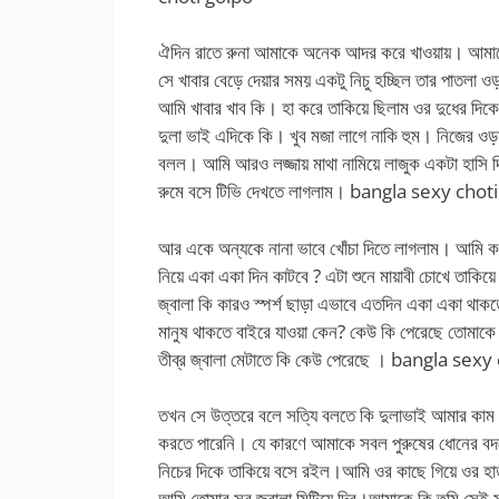
ঐদিন রাতে রুনা আমাকে অনেক আদর করে খাওয়ায়। আমাক
সে খাবার বেড়ে দেয়ার সময় একটু নিচু হচ্ছিল তার পাতলা ও
আমি খাবার খাব কি। হা করে তাকিয়ে ছিলাম ওর দুধের দিকে
দুলা ভাই এদিকে কি। খুব মজা লাগে নাকি হুম। নিজের ওড়
বলল। আমি আরও লজ্জায় মাথা নামিয়ে লাজুক একটা হাসি 
রুমে বসে টিভি দেখতে লাগলাম। bangla sexy chot
আর একে অন্যকে নানা ভাবে খোঁচা দিতে লাগলাম। আমি ক
নিয়ে একা একা দিন কাটবে ? এটা শুনে মায়াবী চোখে তাক
জ্বালা কি কারও স্পর্শ ছাড়া এভাবে এতদিন একা একা থাক
মানুষ থাকতে বাইরে যাওয়া কেন? কেউ কি পেরেছে তোমাকে প
তীব্র জ্বালা মেটাতে কি কেউ পেরেছে । bangla sex
তখন সে উত্তরে বলে সত্যি বলতে কি দুলাভাই আমার কাম 
করতে পারেনি। যে কারণে আমাকে সবল পুরুষের ধোনের বদ
নিচের দিকে তাকিয়ে বসে রইল।আমি ওর কাছে গিয়ে ওর হ
আমি তোমার সব জ্বালা মিটিয়ে দিব।আমাকে কি তুমি সেই 