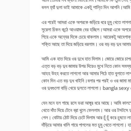
বলল হ্যাঁ দুলা ভাই আমাকে একটু শান্তি দিন আপনি।
এর পরেই আমরা একে অপরকে জড়িয়ে ধরে চুমু খেতে লাগলা
সুরেলা চিকন কন্ঠে আওয়াজ বের হচ্ছিল।আমরা একে অপরে
গিয়ে একে অন্যের দিকে চেয়ে থাকলাম। আরেকটু আবেগাক
শক্তি আছে তা দিয়ে জড়িয়ে ধরলাম। ওর বড় বড় দুধ আ
আমি এক হাত দিয়ে ওর দুধে হাত দিলাম। জোরে জোরে চাপত
এত্ত বড় বড় দুধ জামার উপর দিয়েও মুখে নিতে কোন সমস
আহহ উহহ করতে লাগলো আর আমার পিঠে হাত বুলাতে লা
কোন দিন এত বড় দুধ খাইনি।বলার পর পরই ও ওর জামা ম
ওর দুধগুলো বাড়ি খেয়ে দুলতে লাগলো। bangla sex
যেন মনে হল গাছে রসে ভরা আঙ্গুর ধরে আছে। আমি কালক্ষ
খেতে দাঁত দিয়ে টেনে ব্রা খুলে ফেললাম। আর ওর টসটসে দ
গেল। বোটায় ঠোট দিয়ে চেটে দিলাম আর চুঁ চুঁ করে চুষতে
দাঁড়িয়ে আমার খালি গায়ে পাগলের মত চুমু খেতে লাগলো। হ