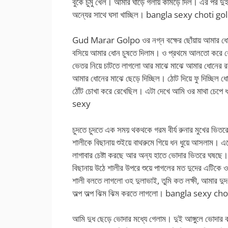
বুকে চুমু খেল। আমার ঘাড়ে গলায় কামড়ে দিল। এর পর দু
অন্যের সাথে ঘসা খাচ্ছিল। bangla sexy choti go
Gud Marar Golpo ওর নগ্ন বক্ষের ছোঁয়ায় আমার ধোন 
বসিয়ে আমার ধোন চুষতে দিলাম। ও প্রথমে আলতো করে ধো
ভেতর নিয়ে চাটতে লাগলো আর মাঝে মাঝে আমার ধোনের রস 
আমার ধোনের মাঝে ছেড়ে দিচ্ছিল। ঠোট দিয়ে ফু দিচ্ছি
ঠোঁট চোখা করে রেখেছিল। এটা দেখে আমি ওর মাথা চেপে
sexy
চুদতে চুদতে এক সময় থকথকে গরম বীর্য রুনার মুখের ভিত
শালীকে বিছানায় শুইয়ে বাথরুমে গিয়ে ধন ধুয়ে আসলাম। এসে
লাগাবার চেষ্টা করছে আর অন্য হাতে ভোদার ভিতরে ঘষছ
বিছানায় উঠে শালীর উপরে শুয়ে পাগলের মত দুদের এটিকে ও
শালী বলতে লাগলো ওহ দুলাভাই, তুমি কত লক্ষী, আমার দু
অল্প অল্প ঝিম ঝিম করতে লাগলো। bangla sexy ch
আমি দুধ ছেড়ে ভোদার মধ্যে গেলাম। দুই আঙ্গুলে ভোদার 