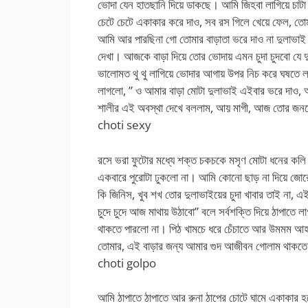
ভোদা যেন হাতছানি দিয়ে ডাকছে। আমি জিহবা লাগিয়ে চাট
চেটে চেটে একাকার করে দাও, সব রস গিলে খেয়ে ফেল, ত
আমি আর পারছিনা গো তোমার বাড়াতা ভরে দাও না দুলাভ
দেখা। আজকে বাড়া দিয়ে তোর ভোদায় এমন চুদা চুদবো যে 
ভালোমত থু থু লাগিয়ে ভোদার আগায় উপর নিচ করে ঘষতে
লাগলো, ” ও আমার বাড়া মোটা দুলাভাই এইবার ভরে দাও
শালীর এই অবস্থা দেখে বললাম, আয় মাগী, আজ তোর জনম
choti sexy
রসে ভরা ফুটোর মধ্যে শক্ত চকচকে মসৃণ মোটা ধনের কল
একবারে পুরোটা ঢুকলো না। আমি কোনো ছাড় না দিয়ে জোরে 
কি জিনিস, খুব শখ তোর দুলাভাইয়ের চুদা খাবার তাই না, 
চুদে চুদে আজ মাথায় উঠাবো” বলে সর্বশক্তি দিয়ে ঠাপাতে
থাকতে পারলো না। পিঠ খামচে ধরে চেঁচাতে আর উমমম আ
তোমার, এই বাড়ার জন্য আমার গুদ আজীবন গোলাম থাকতে
choti golpo
আমি ঠাপাতে ঠাপাতে আর রুনা ঠাপের চোটে ঘামে একাকার হ