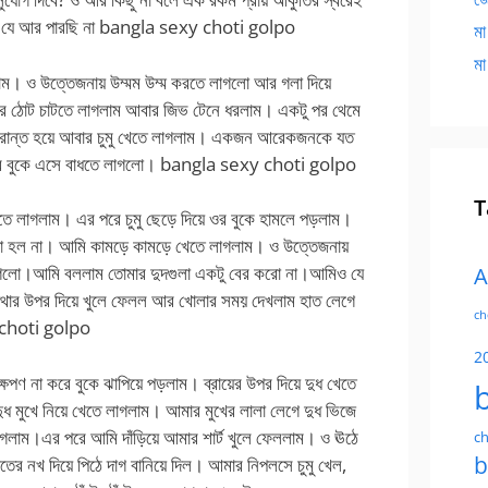
আমি যে আর পারছি না bangla sexy choti golpo
মা
মা
ম। ও উত্তেজনায় উম্মম উম্ম করতে লাগলো আর গলা দিয়ে
র ঠোট চাটতে লাগলাম আবার জিভ টেনে ধরলাম। একটু পর থেমে
্রান্ত হয়ে আবার চুমু খেতে লাগলাম। একজন আরেকজনকে যত
মার বুকে এসে বাধতে লাগলো। bangla sexy choti golpo
T
ে লাগলাম। এর পরে চুমু ছেড়ে দিয়ে ওর বুকে হামলে পড়লাম।
্যা হল না। আমি কামড়ে কামড়ে খেতে লাগলাম। ও উত্তেজনায়
গলো।আমি বললাম তোমার দুদগুলা একটু বের করো না।আমিও যে
A
াথার উপর দিয়ে খুলে ফেলল আর খোলার সময় দেখলাম হাত লেগে
ch
y choti golpo
2
েপণ না করে বুকে ঝাপিয়ে পড়লাম। ব্রায়ের উপর দিয়ে দুধ খেতে
ুধ মুখে নিয়ে খেতে লাগলাম। আমার মুখের লালা লেগে দুধ ভিজে
 লাগলাম।এর পরে আমি দাঁড়িয়ে আমার শার্ট খুলে ফেললাম। ও ঊঠে
ch
b
াতের নখ দিয়ে পিঠে দাগ বানিয়ে দিল। আমার নিপলসে চুমু খেল,