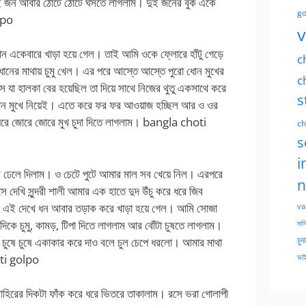
ই জন আবার ঠোঁটে ঠোঁটে ঘসতে লাগলাম। দুই জনের বুক একে
go
lpo
v
একেবারে খাড়া হয়ে গেল। তাই আমি ওকে ফ্লোরে হাঁটু গেড়ে
c
নের মাথায় চুমু খেল। এর পরে আস্তে আস্তে পুরো ধোন মুখের
c
যা হালকা বের হয়েছিল তা দিয়ে সাথে নিজের থুতু একসাথে করে
s
ল ধোন মুখে নিয়েই। এতে করে ফর ফর আওয়াজ হচ্ছিল আর ও ওর
 ধরে জোরে জোরে মুখ চুদা দিতে লাগলাম। bangla choti
ch
s
i
রে ঢেলে দিলাম। ও চেটে পুটে আমার মাল সব খেয়ে নিল। এরপরে
n
 দেখি সুন্দরী শালী আমার এক হাতে দুদ উঁচু করে ধরে জিব
ে। এই দেখে ধন আবার তড়াক করে খাড়া হয়ে গেল। আমি সোজা
va
দিকে চুমু, কামড়, টিপা দিতে লাগলাম আর বোঁটা চুষতে লাগলাম।
মাসি
চুদ
দ চুষে চুষে একাকার করে দাও বলে চুল চেপে ধরলো। আমার মাথা
oti golpo
ভাই
বাহিরের দিকটা ফাঁক করে ধরে ভিতরে তাকালাম। রসে ভরা গোলাপী