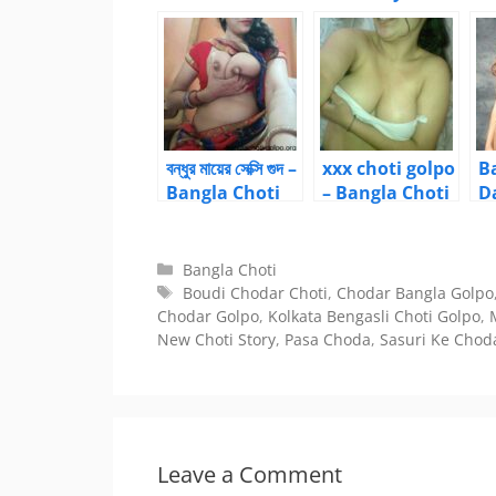
Choti Golpo –
Bangla Choti
g
Bangla Choti
Golpo
Golpo
বন্ধুর মায়ের সেক্সি গুদ –
xxx choti golpo
B
Bangla Choti
– Bangla Choti
D
Golpo
Golpo
B
G
Categories
Bangla Choti
Tags
Boudi Chodar Choti
,
Chodar Bangla Golpo
Chodar Golpo
,
Kolkata Bengasli Choti Golpo
,
New Choti Story
,
Pasa Choda
,
Sasuri Ke Chod
Leave a Comment