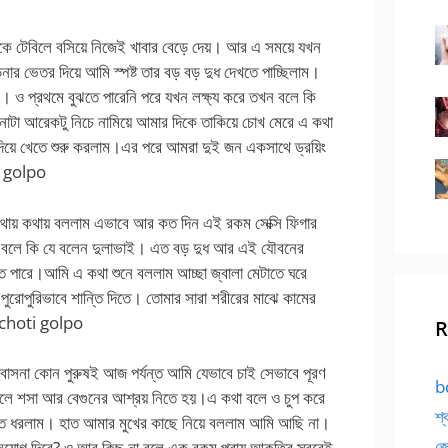
ে টেবিলে বসিয়ে নিজেই খাবার বেড়ে দেয়। আর এ সময়ে যখন
ড়নার ভেতর দিয়ে আমি স্পষ্ট তার বড় বড় দুধ দেখতে পাচ্ছিলাম।
। ও প্রথমে বুঝতে পারেনি পরে যখন লক্ষ্য করে তখন বলে কি
নাটা আরেকটু নিচে নামিয়ে আমার দিকে তাকিয়ে চোখ মেরে এ কথা
দিয়ে খেতে শুরু করলাম।এর পরে আমরা দুই জন একসাথে ড্রয়িং
i golpo
থায় কথায় বললাম এভাবে আর কত দিন এই রকম সেক্সি ফিগার
িয়ে বলে কি যে বলেন দুলাভাই। এত বড় দুধ আর এই যৌবনের
তে পারে।আমি এ কথা শুনে বললাম আচ্ছা জ্বালা মেটাতে ঘরে
ুরোপুরিভাবে শান্তি দিতে। তোমার সারা শরীরের মাঝে কামের
y choti golpo
R
বাসনা কোন পুরুষই আজ পর্যন্ত আমি যেভাবে চাই সেভাবে পূরণ
bd
লে শসা আর বেগুনের আশ্রয় নিতে হয়।এ কথা বলে ও চুপ করে
শ্
াত ধরলাম। হাত আমার মুখের কাছে নিয়ে বললাম আমি আছি না।
জো
সুযোগ দিবে? ও আর কিছু না বলে এক রকম প্রায় আকুতির স্বরেই