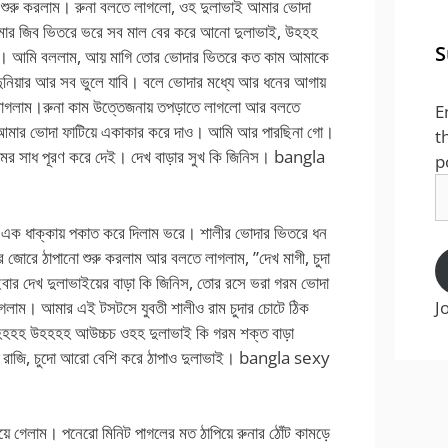
া শুরু করলাম। রুনা বলতে লাগলো, ওহ দুলাভাই আমার ভোদা
োমার জিব ভিতরে ভরে সব মাল বের করে আনো দুলাভাই, উহহহ
S
াই। আমি বললাম, আয় মাগি তোর ভোদার ভিতরে কত কাম আমাকে
দুনিয়ার আর সব ভুলে যাবি। বলে ভোদার মধ্যে আর ধনের আগায়
 লাগলাম।রুনা কাম উত্তেজনায় তপড়াতে লাগলো আর বলতে
E
, আমার ভোদা ফাটিয়ে একাকার করে দাও। আমি আর পারছিনা গো।
t
ের সাধ পূরণ করে দেই। দেখ বাড়ার সুখ কি জিনিস। bangla
p
E
A
ি এক ধাক্কায় পকাত করে দিলাম ভরে। শালীর ভোদার ভিতরে ধন
জোরে ঠাপানো শুরু করলাম আর বলতে লাগলাম, ”দেখ মাগী, চুদা
এইবার দেখ দুলাভাইয়ের বাড়া কি জিনিস, তোর রসে ভরা গরম ভোদা
J
 লাগলাম। আমার এই টসটসে যুবতী শালীও রাম চুদার চোটে ঠিক
হহহহ উহহহহ আউচ্চচ ওহহ দুলাভাই কি গরম শক্ত বাড়া
 রাজি, চুদো আরো বেশি করে ঠাপাও দুলাভাই। bangla sexy
য়ে গেলাম। পনেরো মিনিট পাগলের মত ঠাপিয়ে রুনার ঠোঁট কামড়ে