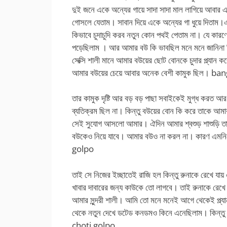
দুই জনে একে অন্যের গায়ে সাদা সাদা মাল লাগিয়ে আবার
গোসলে যেতাম। সাবান দিয়ে একে অন্যের গা ধুয়ে দিতাম।
কিভাবে চুদাচুদি করব নতুন কোন পথই পেতাম না। যে কারণ
পড়েছিলাম । আর আমার বউ কি ভাবছিল মনে মনে জানিনা কিন
সেক্সি শালী মানে আমার বউয়ের ছোট বোনকে চুদার প্ল্যান
আমার বউয়ের চেয়ে আবার অনেক বেশী কামুক ছিল। b
তার কামুক দৃষ্টি আর বড় বড় পাছা সবাইকেই মুগ্ধ করত
ব্যতিক্রম ছিল না। কিন্তু বউয়ের বোন কি করে তাকে আম
সেই সুযোগ আসলো আমার। ঐদিন আমার শ্বশুড় শাশুড়ি তা
বউকেও নিয়ে যাবে। আমার বউও না করল না। কারণ এম
golpo
তাই সে নিজের ইচ্ছাতেই রাজি হল কিন্তু রুনাকে রেখে য
খাবার দাবারের জন্য কাউকে তো লাগবে। তাই রুনাকে রেখে 
আমার সুন্দরী শালী। আমি তো মনে মনেই আগে থেকেই প্ল
থেকে নতুন দেখে ডটেড কনডমও কিনে এনেছিলাম। কিন্তু 
choti golpo