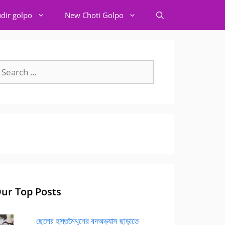
dir golpo
New Choti Golpo
earch
r:
ur Top Posts
ছেলের হস্তমৈথুনের বদঅভ্যাস ছাড়াতে