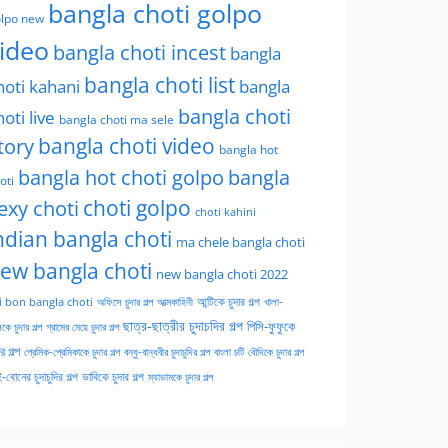
bangla choti golpo
lpo new
ideo
bangla choti incest
bangla
bangla choti list
hoti kahani
bangla
bangla choti
hoti live
bangla choti ma sele
tory
bangla choti video
bangla hot
bangla hot choti golpo
bangla
oti
choti golpo
exy choti
choti kahini
ndian bangla choti
ma chele bangla choti
ew bangla choti
new bangla choti 2022
অফিসে চুদার গল্প
আত্মকাহিনী
আন্টিকে চুদার গল্প
খালা-
i bon bangla choti
ছাত্র-ছাত্রীর চুদাচদির গল্প
পিসি-ফুফুকে
কে চুদার গল্প
গ্রামের মেয়ে চুদার গল্প
ার গল্প
প্রেমিক-প্রেমিকাকে চুদার গল্প
বন্ধু-বান্ধবীর চুদাচুদির গল্প
বাংলা চটি
বৌদিকে চুদার গল্প
-বোনের চুদাচুদির গল্প
ভাবিকে চুদার গল্প
ম্যাডামকে চুদার গল্প