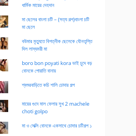
ধার্মিক মায়ের দেহদান
মা ছেলের বাংলা চটি – (সত্য গল্প)বাংলা চটি
মা ছেলে
বউমার মৃত্যুতে বিপত্নীক ছেলেকে যৌনতৃপ্তি
দিল লাস্যময়ী মা
boro bon poyati kora ভাই চুদে বড়
বোনকে পোয়াতি বানায়
শ্বশুরবাড়িতে কচি শালি চোদার গল্প
মায়ের গুদে মাল ফেলার সুখ 2 machele
choti golpo
মা ও সেক্সি বোনকে একসাথে চোদার চটিগল্প ১