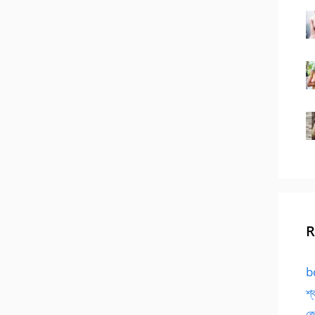
R
bd
শ্
জো