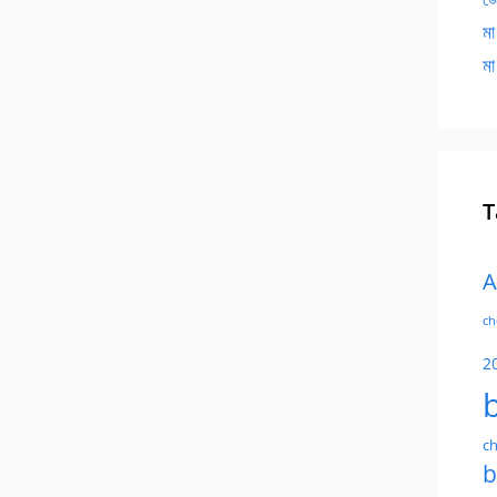
মা
মা
T
A
ch
2
ch
b