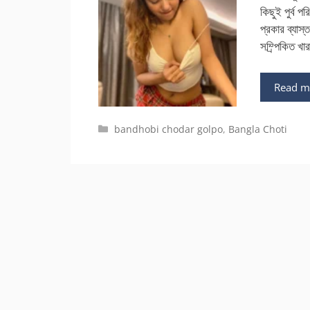
কিছুই পুর্ব 
প্রকার ব্যাস
সম্র্পিকিত খ
Read m
Categories
bandhobi chodar golpo
,
Bangla Choti