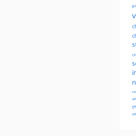
go
v
c
c
s
ch
s
i
n
va
মাসি
চুদ
ভাই