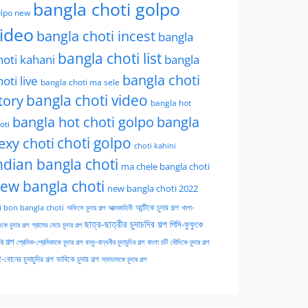
bangla choti golpo
lpo new
ideo
bangla choti incest
bangla
bangla choti list
hoti kahani
bangla
bangla choti
hoti live
bangla choti ma sele
tory
bangla choti video
bangla hot
bangla hot choti golpo
bangla
oti
choti golpo
exy choti
choti kahini
ndian bangla choti
ma chele bangla choti
ew bangla choti
new bangla choti 2022
অফিসে চুদার গল্প
আত্মকাহিনী
আন্টিকে চুদার গল্প
খালা-
i bon bangla choti
ছাত্র-ছাত্রীর চুদাচদির গল্প
পিসি-ফুফুকে
কে চুদার গল্প
গ্রামের মেয়ে চুদার গল্প
ার গল্প
প্রেমিক-প্রেমিকাকে চুদার গল্প
বন্ধু-বান্ধবীর চুদাচুদির গল্প
বাংলা চটি
বৌদিকে চুদার গল্প
-বোনের চুদাচুদির গল্প
ভাবিকে চুদার গল্প
ম্যাডামকে চুদার গল্প