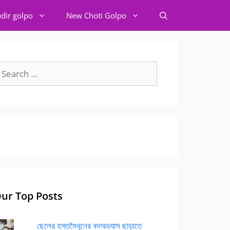
dir golpo
New Choti Golpo
earch
r:
ur Top Posts
ছেলের হস্তমৈথুনের বদঅভ্যাস ছাড়াতে