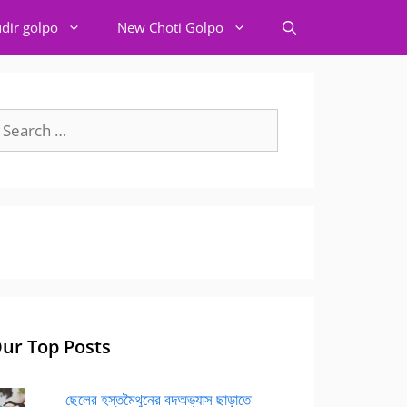
dir golpo
New Choti Golpo
earch
r:
ur Top Posts
ছেলের হস্তমৈথুনের বদঅভ্যাস ছাড়াতে