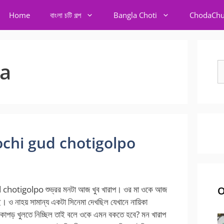
Home
বাংলা চটি গল্প
Bangla Choti
ChodaChu
da
S
fo
্প kochi gud chotigolpo
chotigolpo শুভ্রর মনটা আজ খুব খারাপ। ওর মা ওকে আজ
O
 ও নাহয় সামান্য একটা সিনেমা দেখছিল যেখানে নায়িকা
ে কাপড় খুলতে নিচ্ছিল তাই বলে ওকে এমন বকতে হবে? মন খারাপ