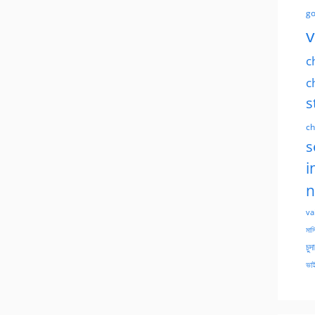
go
v
c
c
s
ch
s
i
n
va
মাসি
চুদ
ভাই