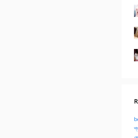
R
bd
শ্
জো