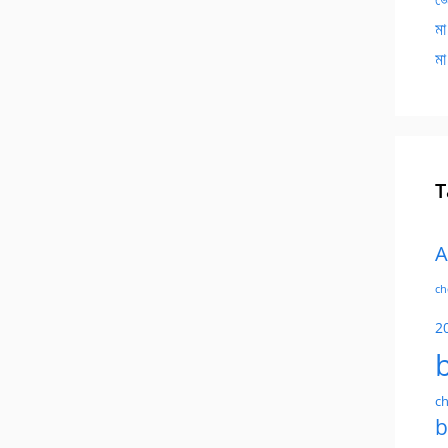
মা
মা
T
A
ch
2
ch
b