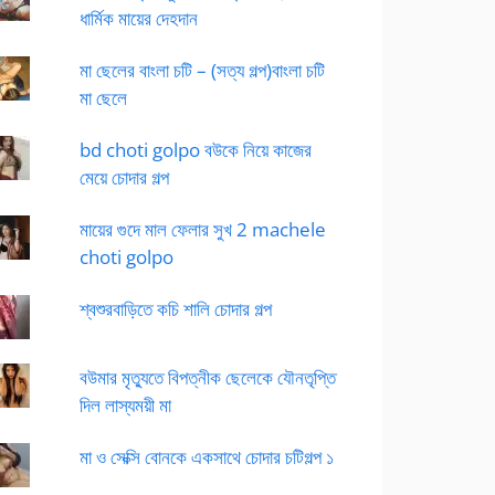
ধার্মিক মায়ের দেহদান
মা ছেলের বাংলা চটি – (সত্য গল্প)বাংলা চটি
মা ছেলে
bd choti golpo বউকে নিয়ে কাজের
মেয়ে চোদার গল্প
মায়ের গুদে মাল ফেলার সুখ 2 machele
choti golpo
শ্বশুরবাড়িতে কচি শালি চোদার গল্প
বউমার মৃত্যুতে বিপত্নীক ছেলেকে যৌনতৃপ্তি
দিল লাস্যময়ী মা
মা ও সেক্সি বোনকে একসাথে চোদার চটিগল্প ১