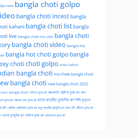
bangla choti golpo
lpo new
ideo
bangla choti incest
bangla
bangla choti list
hoti kahani
bangla
bangla choti
hoti live
bangla choti ma sele
tory
bangla choti video
bangla hot
bangla hot choti golpo
bangla
oti
choti golpo
exy choti
choti kahini
ndian bangla choti
ma chele bangla choti
ew bangla choti
new bangla choti 2022
অফিসে চুদার গল্প
আত্মকাহিনী
আন্টিকে চুদার গল্প
খালা-
i bon bangla choti
ছাত্র-ছাত্রীর চুদাচদির গল্প
পিসি-ফুফুকে
কে চুদার গল্প
গ্রামের মেয়ে চুদার গল্প
ার গল্প
প্রেমিক-প্রেমিকাকে চুদার গল্প
বন্ধু-বান্ধবীর চুদাচুদির গল্প
বাংলা চটি
বৌদিকে চুদার গল্প
-বোনের চুদাচুদির গল্প
ভাবিকে চুদার গল্প
ম্যাডামকে চুদার গল্প