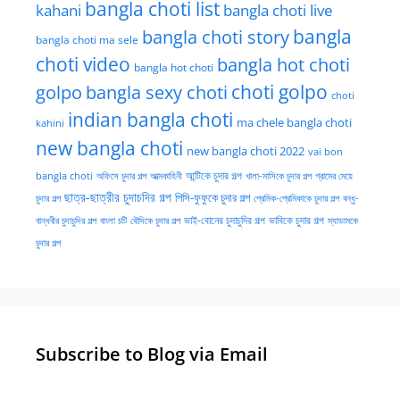
bangla choti list
kahani
bangla choti live
bangla choti story
bangla
bangla choti ma sele
choti video
bangla hot choti
bangla hot choti
golpo
choti golpo
bangla sexy choti
choti
indian bangla choti
ma chele bangla choti
kahini
new bangla choti
new bangla choti 2022
vai bon
অফিসে চুদার গল্প
আত্মকাহিনী
আন্টিকে চুদার গল্প
খালা-মাসিকে চুদার গল্প
গ্রামের মেয়ে
bangla choti
ছাত্র-ছাত্রীর চুদাচদির গল্প
পিসি-ফুফুকে চুদার গল্প
চুদার গল্প
প্রেমিক-প্রেমিকাকে চুদার গল্প
বন্ধু-
ভাই-বোনের চুদাচুদির গল্প
ভাবিকে চুদার গল্প
বান্ধবীর চুদাচুদির গল্প
বাংলা চটি
বৌদিকে চুদার গল্প
ম্যাডামকে
চুদার গল্প
Subscribe to Blog via Email