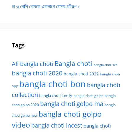
মা ও সেক্সি বোনকে একসাথে চোদার চটিগল্প ১
Tags
Bangla choti
All bangla choti
bangla choti 69
bangla choti 2020
bangla choti 2022
bangla choti
bangla choti bon
bangla choti
app
collection
bangla choti family
bangla choti golpo
bangla
bangla choti golpo ma
choti golpo 2020
bangla
bangla choti golpo
choti golpo new
video
bangla choti incest
bangla choti