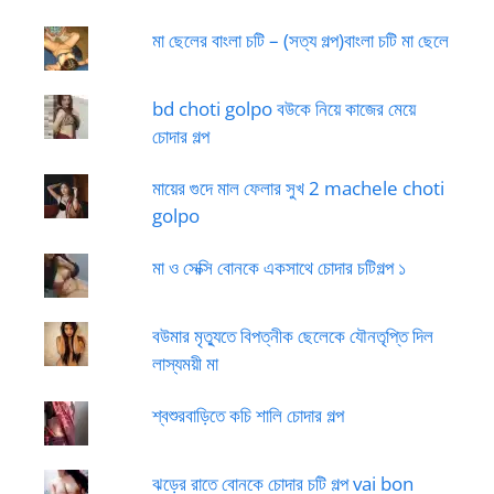
মা ছেলের বাংলা চটি – (সত্য গল্প)বাংলা চটি মা ছেলে
bd choti golpo বউকে নিয়ে কাজের মেয়ে
চোদার গল্প
মায়ের গুদে মাল ফেলার সুখ 2 machele choti
golpo
মা ও সেক্সি বোনকে একসাথে চোদার চটিগল্প ১
বউমার মৃত্যুতে বিপত্নীক ছেলেকে যৌনতৃপ্তি দিল
লাস্যময়ী মা
শ্বশুরবাড়িতে কচি শালি চোদার গল্প
ঝড়ের রাতে বোনকে চোদার চটি গল্প vai bon