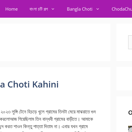
Home
বাংলা চটি গল্প
Bangla Choti
ChodaChu
S
fo
ngla Choti Kahini
্প ২০২৩ লুঙ্গি টেনে হিচড়ে খুলে গ্রামের তিনটা মেয়ে মাঝরাতে গুদ
O
য করলোআজ গিয়েছিলাম তিন বান্ধবী গ্রামের বাড়ীতে। আমাকে
্দ করত শাওন কিন্তু পাত্তা দিতাম না। এবার যখন গ্রামে