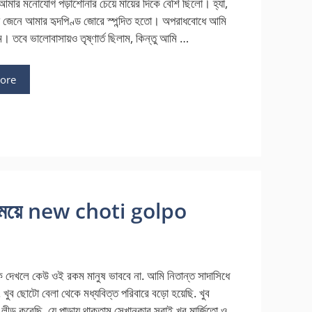
আমার মনোযোগ পড়াশোনার চেয়ে মায়ের দিকে বেশি ছিলো। হ্যা,
টা জেনে আমার হৃদপিণ্ড জোরে স্পন্দিত হতো। অপরাধবোধে আমি
ম। তবে ভালোবাসায়ও তৃষ্ণার্ত ছিলাম, কিন্তু আমি …
ore
ের মেয়ে new choti golpo
ে দেখলে কেউ ওই রকম মানুষ ভাববে না. আমি নিতান্ত সাদাসিধে
খুব ছোটো বেলা থেকে মধ্যবিত্ত পরিবারে বড়ো হয়েছি. খুব
লীড করেছি. যে পাড়ায় থাকতাম সেখানকার সবাই খুব মার্জিতো ও