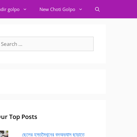
dir golpo
New Choti Golpo
earch
r:
ur Top Posts
ছেলের হস্তমৈথুনের বদঅভ্যাস ছাড়াতে