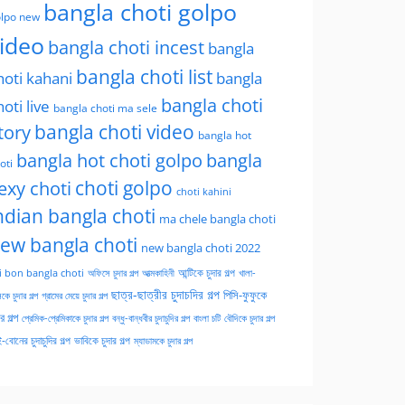
bangla choti golpo
lpo new
ideo
bangla choti incest
bangla
bangla choti list
hoti kahani
bangla
bangla choti
hoti live
bangla choti ma sele
tory
bangla choti video
bangla hot
bangla hot choti golpo
bangla
oti
choti golpo
exy choti
choti kahini
ndian bangla choti
ma chele bangla choti
ew bangla choti
new bangla choti 2022
অফিসে চুদার গল্প
আত্মকাহিনী
আন্টিকে চুদার গল্প
খালা-
i bon bangla choti
ছাত্র-ছাত্রীর চুদাচদির গল্প
পিসি-ফুফুকে
কে চুদার গল্প
গ্রামের মেয়ে চুদার গল্প
ার গল্প
প্রেমিক-প্রেমিকাকে চুদার গল্প
বন্ধু-বান্ধবীর চুদাচুদির গল্প
বাংলা চটি
বৌদিকে চুদার গল্প
-বোনের চুদাচুদির গল্প
ভাবিকে চুদার গল্প
ম্যাডামকে চুদার গল্প