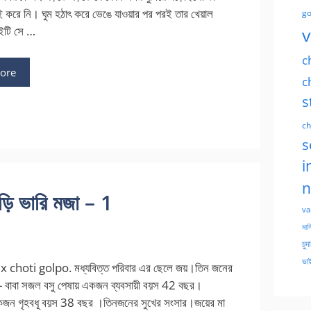
লই করে নি। ঘুম হঠাৎ করে ভেঙে যাওয়ার পর পরই তার খেয়াল
go
v
ইটি সে …
c
ore
c
s
ch
s
i
n
ি ভারি মজা – 1
va
মাসি
চুদ
ভাই
 choti golpo. মধ্যবিত্ত পরিবার এর ছেলে জয়।তিন জনের
র- বাবা সজল বসু পেষায় একজন ব্যবসায়ী বয়স 42 বছর।
একজন গৃহবধূ বয়স 38 বছর ।তিনজনের সুখের সংসার।জয়ের মা