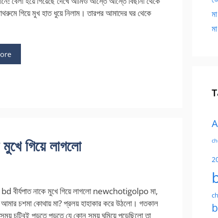
ানে! বেলা হয়ে গিয়েছে দেখে আমিও আস্তে আস্তে বিছানা থেকে
াথরুমে গিয়ে মুখ হাত ধুয়ে নিলাম। তারপর আমাদের ঘর থেকে
মা
মা
ore
T
A
মুখে গিয়ে লাগলো
ch
2
bd বীর্যপাত নাকে মুখে গিয়ে লাগলো newchotigolpo মা,
ch
আমার চশমা কোথায় মা? প্রলয় হাহাকার করে উঠলো। গতকাল
b
 সময় চটিবই পড়তে পড়তে যে কোন সময় ঘুমিয়ে পড়েছিলো তা