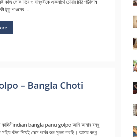
 কাজ লোক দিয়ে ৩ বান্ধবীকে একসাথে চোদার চিঠি পাঠালাম
কী টুকু শাওনের …
ore
olpo – Bangla Choti
চুদির কাহিনীindian bangla panu golpo আমি আমার বন্ধু
সত্যি ঘটনা দিয়েই সেক্স পর্বের শুভ সূচনা করছি। আমার বন্ধু