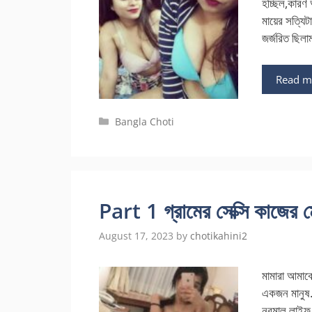
হচ্ছিল,কারণ 
মায়ের সত্যি
জর্জরিত ছিলা
Read m
Categories
Bangla Choti
Part 1 গ্রামের সেক্সি কাজ
August 17, 2023
by
chotikahini2
মামারা আমাক
একজন মানুষ. 
নরমাল লাইফ 