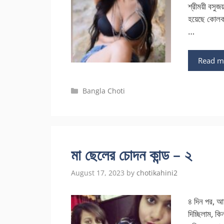
শ্রীময়ী বসু
হয়েছে কোলক
…
Read m
Categories
Bangla Choti
মা ছেলের চোদন কান্ড – ২
August 17, 2023
by
chotikahini2
৪ দিন পর, আম
দিচ্ছিলাম, ক