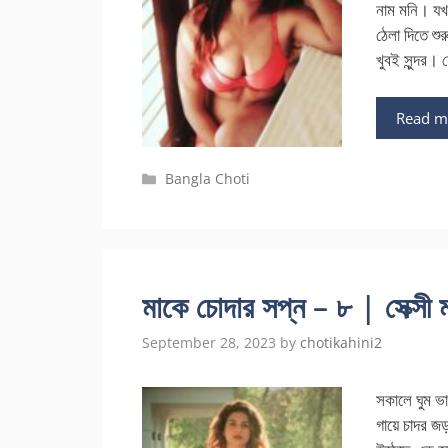
নাম মনি। যখ
ঠেলা দিতে শ
খুবই সুন্দর
Read m
Categories
Bangla Choti
মাকে চোদার সপ্ন – ৮ | সেক্সী 
September 28, 2023
by
chotikahini2
সকালে ঘুম ভ
গায়ে চাদর জড়