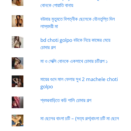
বোনকে পোয়াতি বানায়
বউমার মৃত্যুতে বিপত্নীক ছেলেকে যৌনতৃপ্তি দিল
লাস্যময়ী মা
bd choti golpo বউকে নিয়ে কাজের মেয়ে
চোদার গল্প
মা ও সেক্সি বোনকে একসাথে চোদার চটিগল্প ১
মায়ের গুদে মাল ফেলার সুখ 2 machele choti
golpo
শ্বশুরবাড়িতে কচি শালি চোদার গল্প
মা ছেলের বাংলা চটি – (সত্য গল্প)বাংলা চটি মা ছেলে