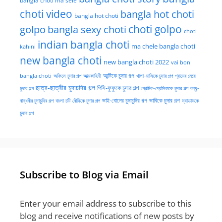
bangla choti ma sele
choti video
bangla hot choti
bangla hot choti
golpo
choti golpo
bangla sexy choti
choti
indian bangla choti
ma chele bangla choti
kahini
new bangla choti
new bangla choti 2022
vai bon
অফিসে চুদার গল্প
আত্মকাহিনী
আন্টিকে চুদার গল্প
খালা-মাসিকে চুদার গল্প
গ্রামের মেয়ে
bangla choti
ছাত্র-ছাত্রীর চুদাচদির গল্প
পিসি-ফুফুকে চুদার গল্প
চুদার গল্প
প্রেমিক-প্রেমিকাকে চুদার গল্প
বন্ধু-
ভাই-বোনের চুদাচুদির গল্প
ভাবিকে চুদার গল্প
বান্ধবীর চুদাচুদির গল্প
বাংলা চটি
বৌদিকে চুদার গল্প
ম্যাডামকে
চুদার গল্প
Subscribe to Blog via Email
Enter your email address to subscribe to this
blog and receive notifications of new posts by