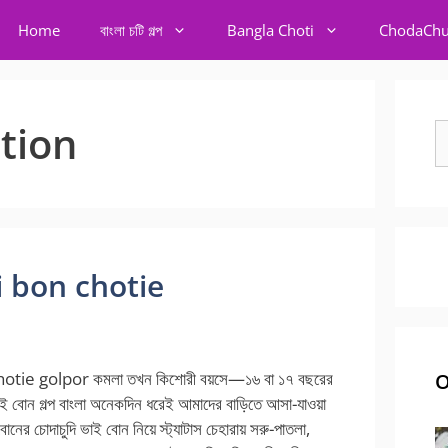
Home
বাংলা চটি গল্প
Bangla Choti
ChodaChu
ption
S
fo
vai bon chotie
otie golpor কমলা তখন কিশোরী বয়সে—১৬ বা ১৭ বছরের
O
ই বোন গল্প বাংলা অনেকদিন ধরেই আমাদের বাড়িতে আসা-যাওয়া
ের চোদাচুদি ভাই বোন নিয়ে স্ট্যাটাস চেহারায় সরু-পাতলা,