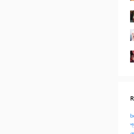
R
bd
শ্
জো