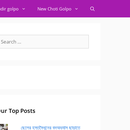
dir golpo
New Choti Golpo
earch
r:
ur Top Posts
ছেলের হস্তমৈথুনের বদঅভ্যাস ছাড়াতে