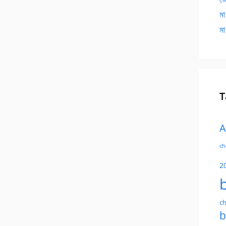
মা
মা
T
A
ch
2
ch
b