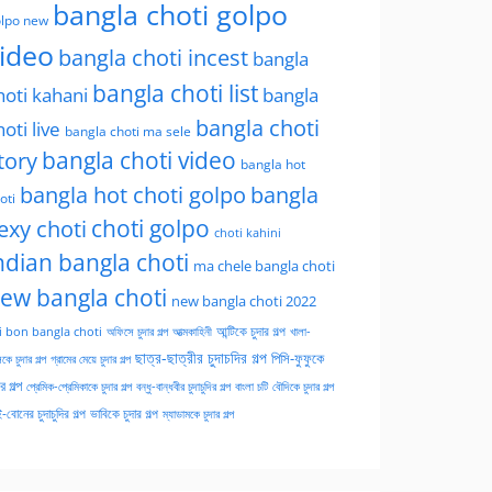
bangla choti golpo
lpo new
ideo
bangla choti incest
bangla
bangla choti list
hoti kahani
bangla
bangla choti
hoti live
bangla choti ma sele
tory
bangla choti video
bangla hot
bangla hot choti golpo
bangla
oti
choti golpo
exy choti
choti kahini
ndian bangla choti
ma chele bangla choti
ew bangla choti
new bangla choti 2022
অফিসে চুদার গল্প
আত্মকাহিনী
আন্টিকে চুদার গল্প
খালা-
i bon bangla choti
ছাত্র-ছাত্রীর চুদাচদির গল্প
পিসি-ফুফুকে
কে চুদার গল্প
গ্রামের মেয়ে চুদার গল্প
ার গল্প
প্রেমিক-প্রেমিকাকে চুদার গল্প
বন্ধু-বান্ধবীর চুদাচুদির গল্প
বাংলা চটি
বৌদিকে চুদার গল্প
-বোনের চুদাচুদির গল্প
ভাবিকে চুদার গল্প
ম্যাডামকে চুদার গল্প