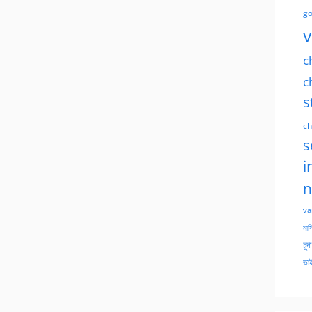
go
v
c
c
s
ch
s
i
n
va
মাসি
চুদ
ভাই