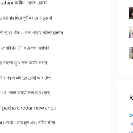
hini কাকীমা ধোনটা চোষো
োদা বাদ দিয়ে পুটকির ছেদা চুদলো
ধের খাঁজ ও সাদা পাছার মহিলা চুদলাম
বিয়ান চটি গুদে গুদে ঘষাঘষি
ছে নয়তো মুখে মাল আউট করছে
র পর একটা দুধ চোষা আর টেপা
ম ওর ভোদা রক্তে লাল হয়ে গেছে
R
 pacha chodar new choti
bd
রথম মেয়ে চুদা এবং সত্যি ঘটনা
শ্
জো