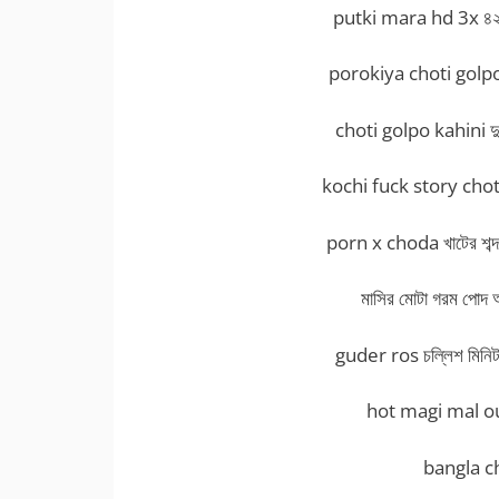
putki mara hd 3x ৪২ বছ
porokiya choti golpo এক
choti golpo kahini দুধ
kochi fuck story choti ক
porn x choda খাটের শব্দ
মাসির মোটা গরম পোদ আম
guder ros চল্লিশ মিনিট 
hot magi mal out হট
bangla ch