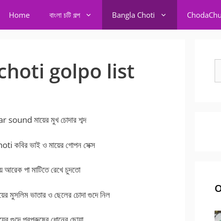
Home
বাংলা চটি গল্প
Bangla Choti
ChodaChu
hoti golpo list
S
fo
und মায়ের মুখ চোদার শব্দ
 কবির ভাই ও মায়ের গোপন সেক্স
য় আরেক পা মাটিতে রেখে চুদতো
O
র মুসলিম ভাতার ও ছেলের চোদা গুদে নিল
র গুদে পরপুরুষের ধোনের ছোয়া