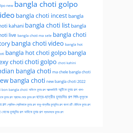
bangla choti golpo
lpo new
ideo
bangla choti incest
bangla
bangla choti list
hoti kahani
bangla
bangla choti
hoti live
bangla choti ma sele
tory
bangla choti video
bangla hot
bangla hot choti golpo
bangla
oti
choti golpo
exy choti
choti kahini
ndian bangla choti
ma chele bangla choti
ew bangla choti
new bangla choti 2022
অফিসে চুদার গল্প
আত্মকাহিনী
আন্টিকে চুদার গল্প
খালা-
i bon bangla choti
ছাত্র-ছাত্রীর চুদাচদির গল্প
পিসি-ফুফুকে
কে চুদার গল্প
গ্রামের মেয়ে চুদার গল্প
ার গল্প
প্রেমিক-প্রেমিকাকে চুদার গল্প
বন্ধু-বান্ধবীর চুদাচুদির গল্প
বাংলা চটি
বৌদিকে চুদার গল্প
-বোনের চুদাচুদির গল্প
ভাবিকে চুদার গল্প
ম্যাডামকে চুদার গল্প