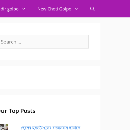
dir golpo
New Choti Golpo
earch
r:
ur Top Posts
ছেলের হস্তমৈথুনের বদঅভ্যাস ছাড়াতে