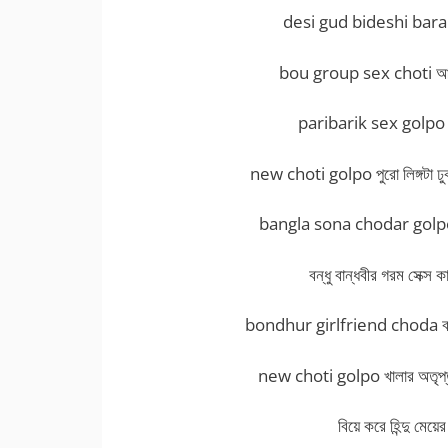
desi gud bideshi bara দেশ
bou group sex choti আপন 
paribarik sex golpo বিদে
new choti golpo পুরো লিঙ্গটা ঢু
bangla sona chodar golpo এক
বন্ধু বান্ধবীর গরম সেক
bondhur girlfriend choda বন্ধুর 
new choti golpo খালার অতৃপ্
বিয়ে করে হিন্দু মেয়ে