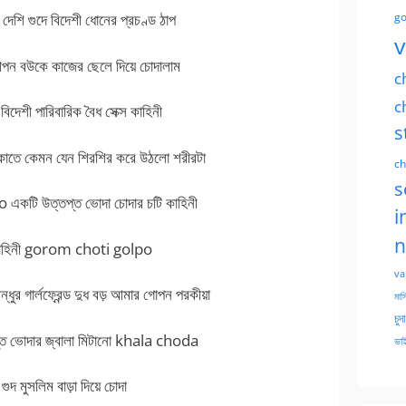
ি গুদে বিদেশী ধোনের প্রচণ্ড ঠাপ
go
v
বউকে কাজের ছেলে দিয়ে চোদালাম
c
c
শী পারিবারিক বৈধ সেক্স কাহিনী
s
কাতে কেমন যেন শিরশির করে উঠলো শরীরটা
ch
s
টি উত্তপ্ত ভোদা চোদার চটি কাহিনী
i
n
্স কাহিনী gorom choti golpo
va
গার্লফ্রেন্ড দুধ বড় আমার গোপন পরকীয়া
মাসি
চুদ
ত ভোদার জ্বালা মিটানো khala choda
ভাই
র গুদ মুসলিম বাড়া দিয়ে চোদা