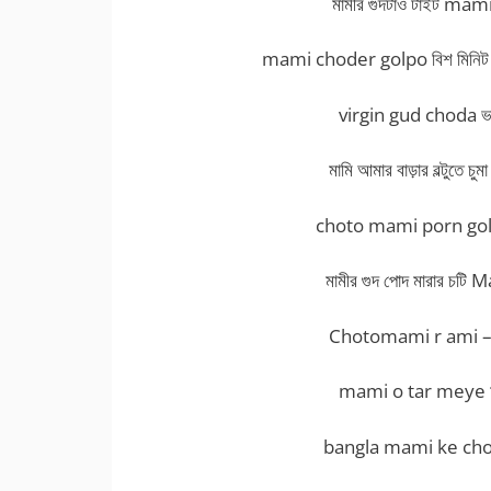
মামীর গুদটাও টাইট m
mami choder golpo বিশ মিনিট মামী
virgin gud choda ভার্জ
মামি আমার বাড়ার বল্টুত
choto mami porn golpo ছ
মামীর গুদ পোদ মারার 
Chotomami r ami –
mami o tar meye মামী
bangla mami ke choda