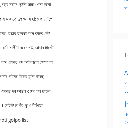
র বয়সে পুটকি মারা খেতে হলো
মা
মা
 হাতে দুধ অন্য হাতে গুদ টিপে
ের বোটায় হালকা করে কামর দেই
চি মাগীটাকে চোদাই আমার টার্গেট
T
 আর চোদার শব্দ আটকানো গেলো না
A
ার কাঁধের ভিতর ঢুকে যাচ্ছে
ch
চোদার পর ফারিন গুদের রস ছাড়ল
2
েস্ট মাগীর মুখে বীর্যপাত
ch
oti golpo list
b