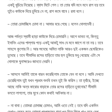
একটু খুচিয়ে নিয়েছে। ব্যাস মিটে গেল। তা তোর যদি মনে মনে রাগ হয় তবে
তুইও কাউকে দিয়ে চুদিয়ে নে না, রাগ কমে যাবে। রমা বলে।
– তোরা চোদাচ্ছিস চোদা না। আমার বয়ে গেছে। বলেন দোলাদেবী।
আজ পর্যন্ত স্বামী ছাড়া কাউকে দিয়ে চোদায়নি। আগে ভাবত না, কিন্তু
ইদানিং এদের পাল্লায় পড়ে একটু আকটু সাধ যে মনে জাগে না তা নয়। তবে
সাহসে কুলোয় নি। আর শুনেছে অমিত নাকি আরও দুই একজন ছেমরিকেও
চুদেছে। তবে সীমাদির রসের হাড়িতে তার হুল ঢুকিয়ে মধু খেয়েছে এটা সে
দোলাকে ঘুনাক্ষরেও জানতে দেয়নি।
– আসলে আমিই তাকে বারন করেছিলাম তোকে যেন না বলে। আমি দেখতে
চেয়েছিলাম তুই যখন প্রথম শুনবি তখন তুই কি করিস। তা হ্যাঁরে, ইচ্ছে
আছে নাকি অন্য কারোর বাড়াকে তোর রসের হাড়িতে চুবানোর? সীমাদি
বলতে লাগলো, তার মুখে কোন কথাই আটকায় না।
– না বাবা। তোমরা চোদাচ্ছ চোদাও, আমি ওতে নেই। তবে যদি একদিন
দেখাও কেমন করে তোমরা পরপুরুষের বাড়া গুদ দিয়ে গিলে খাও তবে বেশ