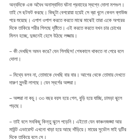
অন্যদিকে এক অবৈধ অনাস্বাদিত ঘটনা প্রবাহের স্বপ্নে দোলা মশগুল।
তাই সে ছটফট করছে। কিছুটা বেপরোয়া হয়েই সে ব্রা খুলে কেবল ব্লাউজ
পরে শুয়েছে। এপাশ ওপাশ করতে করতে মাঝে মাঝেই তারা একে অপরের
দিকে তাকিয়ে শরীর গিলছে দৃষ্টিতে। এই করতে করতে যখন চার চোখের
মিলন হচ্ছে, দুজনেই হেসে উঠছে লজ্জায়।
– কী দেখছিস অমন করে? যেন গিলছিস! শেষকালে থাকতে না পেরে বলে
দোলা।
– মিথ্যে বলব না, তোমাকে দেখছি বার বার। আগের থেকে তোমায় দেখতে
দারুণ সুন্দরী লাগছে। যেন স্বর্গের অপ্সরা।
– অপ্সরা না কচু। ৩৩ বছর বয়স হয়ে গেল, বুড়ি হয়ে যাচ্ছি, চামড়া ঝুলে
পড়ছে।
– তাই বলে সবকিছু কিন্তু ঝুলে পড়েনি। এইতো যেন কাঞ্চনজঙ্ঘা আর
মাউন্ট এভারেস্ট এখনো খাড়া হয়ে আছে দাঁড়িয়ে। মায়ের সুডৌল মাই দুটির
দিকে তাকিয়ে বলে সে।