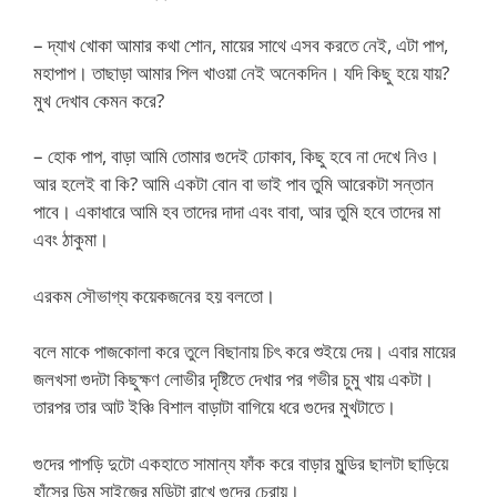
– দ্যাখ খোকা আমার কথা শোন, মায়ের সাথে এসব করতে নেই, এটা পাপ,
মহাপাপ। তাছাড়া আমার পিল খাওয়া নেই অনেকদিন। যদি কিছু হয়ে যায়?
মুখ দেখাব কেমন করে?
– হোক পাপ, বাড়া আমি তোমার গুদেই ঢোকাব, কিছু হবে না দেখে নিও।
আর হলেই বা কি? আমি একটা বোন বা ভাই পাব তুমি আরেকটা সন্তান
পাবে। একাধারে আমি হব তাদের দাদা এবং বাবা, আর তুমি হবে তাদের মা
এবং ঠাকুমা।
এরকম সৌভাগ্য কয়েকজনের হয় বলতো।
বলে মাকে পাজকোলা করে তুলে বিছানায় চিৎ করে শুইয়ে দেয়। এবার মায়ের
জলখসা গুদটা কিছুক্ষণ লোভীর দৃষ্টিতে দেখার পর গভীর চুমু খায় একটা।
তারপর তার আট ইঞ্চি বিশাল বাড়াটা বাগিয়ে ধরে গুদের মুখটাতে।
গুদের পাপড়ি দুটো একহাতে সামান্য ফাঁক করে বাড়ার মুন্ডির ছালটা ছাড়িয়ে
হাঁসের ডিম সাইজের মুন্ডিটা রাখে গুদের চেরায়।