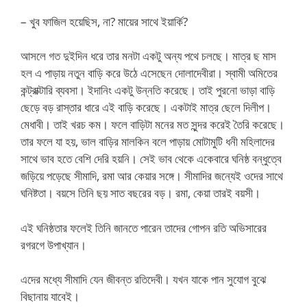
– খুব ফাজিল হয়েছিস, না? মায়ের সাথে ইয়ার্কি?
আসলে গত দুইদিন ধরে তার মনটা একটু অন্য পথে চলছে। মাত্র ছ মাস
হল এ পাড়ায় নতুন বাড়ি করে উঠে এসেছেন দোলাদেবীরা। স্বামী অমিতের
কন্ট্রাক্টারি ব্যবসা। ইদানিং একটু উন্নতি করেছে। তাই পুরনো ভাড়া বাড়ি
ছেড়ে বড় রাস্তার ধারে এই বাড়ি করেছে। একটাই মাত্র ছেলে দিলীপ।
মেধাবী। তাই খরচ কম। ফলে বাড়িটা মনের মত সুন্দর করেই তৈরি করেছে।
তার ফলে যা হয়, ভাল বাড়ির মালকিন বলে পাড়ায় মোটামুটি ধনী মহিলাদের
সাথে ভাব হতে বেশি দেরি হয়নি। সেই ভাব থেকে একেবারে ঘনিষ্ঠ বন্ধুত্বে
জড়িয়ে পড়েছে সীমাদি, রমা আর কেয়ার সঙ্গে। সীমাদির জন্যেই ওদের সাথে
ঘনিষ্টতা। বয়সে তিনি ছয় সাত বছরের বড়। রমা, কেয়া তারই বয়সী।
এই ঘনিষ্ঠতার ফলেই তিনি জানতে পারেন তাদের গোপন রতি অভিসারের
রগরগে উপাখ্যান।
এদের মধ্যে সীমাদি যেন জীবন্ত রতিদেবী। যখন যাকে পান সুযোগ বুঝে
বিছানায় যাবেই।