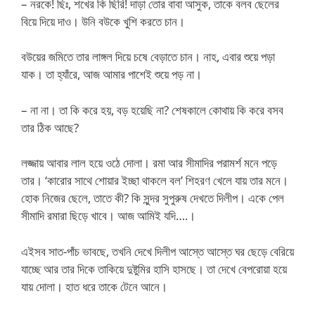
– নরকে! ছিঃ, শখের কি ছিরি! দাড়া তোর বাবা আসুক, তাকে বলব ছেলের
বিয়ে দিয়ে দাও। উনি বউকে খুশি করতে চান।
বউয়ের জমিতে তার লাঙ্গল দিয়ে চষে বেড়াতে চান। নাহ, এবার শুয়ে পড়া
যাক। তা হ্যাঁরে, আজ আমার পাশেই শুয়ে পড় না।
– না না। তা কি করে হয়, বড় হয়েছি না? শেষকালে কোথায় কি করে বসব
তার ঠিক আছে?
লজ্জায় আবার লাল হয়ে ওঠে দোলা। রমা আর সীমাদির পরামর্শ মনে পড়ে
তার। ‘কারোর সাথে শোয়ার ইচ্ছা থাকলে বল’ শিহরণ খেলে যায় তার মনে।
হোক নিজের ছেলে, তাতে কী? কি সুন্দর সুপুরুষ দেখতে দিলীপ। একে পেল
সীমাদি রমারা ছিড়ে খাবে। আজ আমিই যদি….।
এইসব সাত-পাঁচ ভাবছে, তখনি দেখে দিলীপ আস্তে আস্তে ঘর ছেড়ে বেরিয়ে
যাচ্ছে আর তার দিকে তাকিয়ে দুষ্টুমির হাসি হাসছে। তা দেখে বেপরোয়া হয়ে
যায় দোলা। হাত ধরে তাকে টেনে আনে।