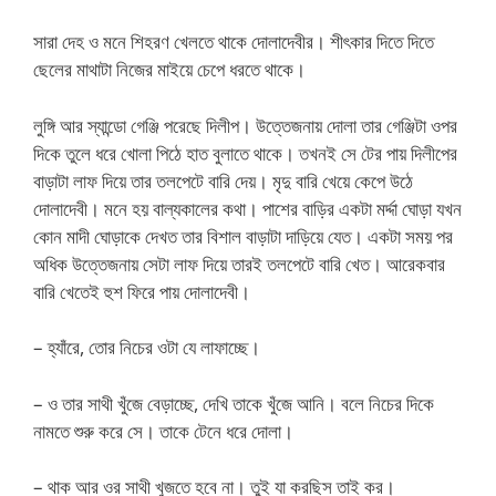
সারা দেহ ও মনে শিহরণ খেলতে থাকে দোলাদেবীর। শীৎকার দিতে দিতে
ছেলের মাথাটা নিজের মাইয়ে চেপে ধরতে থাকে।
লুঙ্গি আর স্যান্ডো গেঞ্জি পরেছে দিলীপ। উত্তেজনায় দোলা তার গেঞ্জিটা ওপর
দিকে তুলে ধরে খোলা পিঠে হাত বুলাতে থাকে। তখনই সে টের পায় দিলীপের
বাড়াটা লাফ দিয়ে তার তলপেটে বারি দেয়। মৃদু বারি খেয়ে কেপে উঠে
দোলাদেবী। মনে হয় বাল্যকালের কথা। পাশের বাড়ির একটা মর্দ্দা ঘোড়া যখন
কোন মাদী ঘোড়াকে দেখত তার বিশাল বাড়াটা দাড়িয়ে যেত। একটা সময় পর
অধিক উত্তেজনায় সেটা লাফ দিয়ে তারই তলপেটে বারি খেত। আরেকবার
বারি খেতেই হুশ ফিরে পায় দোলাদেবী।
– হ্যাঁরে, তোর নিচের ওটা যে লাফাচ্ছে।
– ও তার সাথী খুঁজে বেড়াচ্ছে, দেখি তাকে খুঁজে আনি। বলে নিচের দিকে
নামতে শুরু করে সে। তাকে টেনে ধরে দোলা।
– থাক আর ওর সাথী খুজতে হবে না। তুই যা করছিস তাই কর।