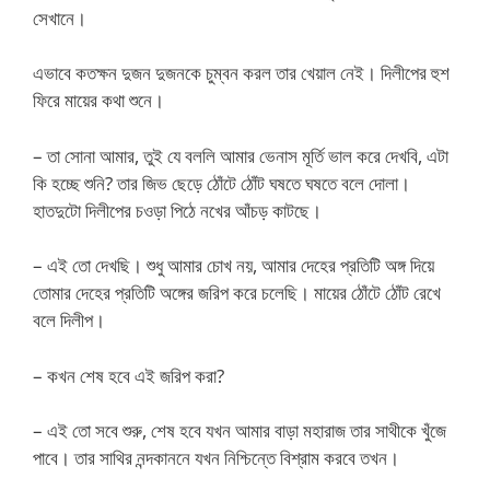
সেখানে।
এভাবে কতক্ষন দুজন দুজনকে চুম্বন করল তার খেয়াল নেই। দিলীপের হুশ
ফিরে মায়ের কথা শুনে।
– তা সোনা আমার, তুই যে বললি আমার ভেনাস মূর্তি ভাল করে দেখবি, এটা
কি হচ্ছে শুনি? তার জিভ ছেড়ে ঠোঁটে ঠোঁট ঘষতে ঘষতে বলে দোলা।
হাতদুটো দিলীপের চওড়া পিঠে নখের আঁচড় কাটছে।
– এই তো দেখছি। শুধু আমার চোখ নয়, আমার দেহের প্রতিটি অঙ্গ দিয়ে
তোমার দেহের প্রতিটি অঙ্গের জরিপ করে চলেছি। মায়ের ঠোঁটে ঠোঁট রেখে
বলে দিলীপ।
– কখন শেষ হবে এই জরিপ করা?
– এই তো সবে শুরু, শেষ হবে যখন আমার বাড়া মহারাজ তার সাথীকে খুঁজে
পাবে। তার সাথির নন্দকাননে যখন নিশ্চিন্তে বিশ্রাম করবে তখন।