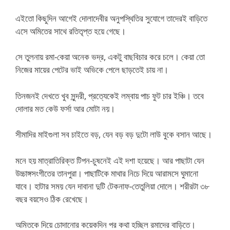
এইতো কিছুদিন আগেই দোলাদেবীর অনুপস্থিতির সুযোগে তাদেরই বাড়িতে
এসে অমিতের সাথে রতিতৃপ্ত হয়ে গেছে।
সে তুলনায় রমা-কেয়া অনেক ভদ্র, একটু বাছবিচার করে চলে। কেয়া তো
নিজের মায়ের পেটের ভাই অভিকে পেলে ছাড়তেই চায় না।
তিনজনই দেখতে খুব সুন্দরী, প্রত্যেকেই লম্বায় পাচ ফুট চার ইঞ্চি। তবে
দোলার মত কেউ ফর্সা আর মোটা নয়।
সীমাদির মাইগুলা সব চাইতে বড়, যেন বড় বড় দুটো লাউ বুকে বসান আছে।
মনে হয় মাত্রাতিরিক্ত টিপন-চুষনেই এই দশা হয়েছে। আর পাছাটা যেন
উচ্চাঙ্গসংগীতের তানপুরা। পাছাটিকে মাথার নিচে দিয়ে আরামসে ঘুমানো
যাবে। হাটার সময় যেন দাবানা দুটি টেকনাফ-তেতুলিয়া দোলে। শরীরটা ৩৮
বছর বয়সেও ঠিক রেখেছে।
অমিতকে দিয়ে চোদানোর কয়েকদিন পর কথা হচ্ছিল রমাদের বাড়িতে।