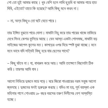
শো তো তুই আমার কাছে। খুব বেশি হলে লাথি ছুড়বি বা আমার গায়ে হাত
দিবি, এইতো? তাতে কি হয়েছে? আমি কিছু মনে করব না।
– না, অন্য কিছুও তো ঘটে যেতে পারে।
তার ইঙ্গিত বুঝতে পারে দোলা। মাথাটা নিচু করে তার পায়ের খাজে তাকিয়ে
দেখে সিংহ কেশর ফুলিয়ে আছে। যেন আস্ত একটা শোলমাছ, মাথাটা বড়
সাইজের আপেল কুলের মত। কাপড়ের ওপর দিয়ে স্পষ্ট বুঝা যাচ্ছে। মনে
মনে ভাবে যদি সত্যিই কিছু হয়ে যায় ছেলের সাথে?
– কিছু ঘটবে না। যা, বাথরুম করে আয়। আমি ততক্ষণে বিছানাটা ঠিক
করি। তারপর আমি যাব।
আলো নিভিয়ে দুজনে শুয়ে পড়ে। ঘরে জিরো পাওয়ারের নরম সবুজ আলো
জ্বলছে। দুজনের মনই দুরুদুরু করছে। যদিও মা হয়, পূর্ন বয়স্কা এক
মহিলার পাশে শোওয়ায় ১৮ বছর বয়সের তরুণ দিলীপের বেশ অস্বস্তি
হচ্ছে।