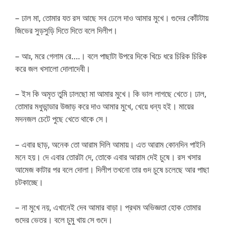
– ঢাল মা, তোমার যত রস আছে সব ঢেলে দাও আমার মুখে। গুদের কোঁটটায়
জিভের সুড়সুড়ি দিতে দিতে বলে দিলীপ।
– আঃ, মরে গেলাম রে….। বলে পাছাটা উপরে দিকে খিচে ধরে চিরিক চিরিক
করে জল খসালো দোলাদেবী।
– ইস কি অমৃত তুমি ঢালছো মা আমার মুখে। কি ভাল লাগছে খেতে। ঢাল,
তোমার মধুভান্ডার উজাড় করে দাও আমার মুখে, খেয়ে ধন্য হই। মায়ের
মদনজল চেটে পুছে খেতে থাকে সে।
– এবার ছাড়, অনেক তো আরাম দিলি আমায়। এত আরাম কোনদিন পাইনি
মনে হয়। দে এবার তোরটা দে, তোকে এবার আরাম দেই চুষে। রস খসার
আমেজ কাটার পর বলে দোলা। দিলীপ তখনো তার গুদ চুষে চলেছে আর পাছা
চটকাচ্ছে।
– না মুখে নয়, এখানেই দেব আমার বাড়া। প্রথম অভিজ্ঞতা হোক তোমার
গুদের ভেতর। বলে চুমু খায় সে গুদে।