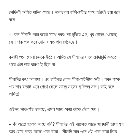
সেদিনই অমিত পাটনা গেছে। নানারকম হাসি-ঠাট্টার সাথে হঠাৎই রমা বলে
বসে
– কেন সীমাদি তোর বরের সাথে পরশু তো চুদিয়ে এল, খুব চোদন খেয়েছে
সে। পক পক করে ঘোড়ার মত পাল খেয়েছে।
কথাটা শুনে দোলা চমকে উঠে। অমিত যে সীমাদির সাথে চোদাচুদি করতে
পারে এটা তার ধারণা ই ছিল না।
সীমাদির কথা আলাদা। ওর চাহিদার কোন সীমা-পরিসীমা নেই। যখন যাকে
পায় তার বাড়াই গুদে গেথে ফেলে ভাদ্র মাসের কুত্তির মত। তাই বলে
অমিত!
এইসব সাত-পাঁচ ভাবছে, এমন সময় কেয়া তাকে ঠেলা দেয়।
– কী অতো ভাবার আছে শুনি? সীমাদির এই বয়সেও আছে খানদানী ডাসা গুদ
আর তোর বরের আছে পাকা বাড়া। সীমাদি তার গুদে ওই পাকা বাড়া নিয়ে