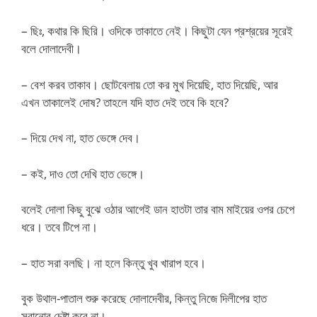
– ছিঃ, কথার কি ছিরি। ওদিকে তাকাতে নেই। কিছুটা যেন প্রশ্রয়ের সূরেই
বলে দোলাদেবী।
– বেশ করব তাকাব। ছোটবেলায় তো কর মুখ দিয়েছি, হাত দিয়েছি, আর
এখন তাকালেই দোষ? তাহলে যদি হাত দেই তবে কি হবে?
– দিয়ে দেখ না, হাত ভেঙ্গে দেব।
– কই, দাও তো দেখি হাত ভেঙ্গে।
বলেই দোলা কিছু বুঝে ওঠার আগেই ডান হাতটা তার বাম মাইয়ের ওপর চেপে
ধরে। তবে টিপে না।
– হাত সরা বলছি। না হলে কিন্তু খুব খারাপ হবে।
বুক উথাল-পাতাল শুরু করেছে দোলাদেবীর, কিন্তু নিজে দিলীপের হাত
সরানোর চেষ্টা করে না।