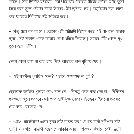
আছে। মাই টিপতে টিপতেই ধীরে ধীরে তার শরীরটা মায়ের দেহের উপর তুলে
দিয়ে নরম সুন্দর ঠোঁটের মাঝে নিজের ঠোঁট ডুবিয়ে দেয়। মহাবিষ্টের মত দোলা
তার দু’হাতে দিলীপের পিঠ জড়িয়ে ধরে।
– কিছু মনে কর না মা। তোমার এই শরীরটা বিশেষ করে এই মাখনের পাহাড়
দুটো সেই সকাল থেকে আমায় নেশা ধরিয়ে দিয়েছে। মায়ের ঠোঁট থেকে মুখ
তুলে বলে দিলীপ।
দোলা কোন কথা না বলে তার পিঠে আদরের হাত বুলিয়ে দেয়।
– এই ব্লাউজ খুলছিস কেন? এভাবে পোষাচ্ছে না বুঝি?
ছেলেকে ব্লাউজ খুলতে দেখে বলে সে। কিন্তু কোন বাধা দেয় না। নির্বিঘ্নে
হুকগুলো খুলে ধবধবে ফর্সা আর হাইব্রিড পেপে সাইজের মাইগুলো ততক্ষণে
বের করে ফেলেছে সে।
– ওয়াও, মার্ভেলাস! এমন সুন্দর মাই কারুর হয়? ধবধবে ফর্সা সুবিশাল মাই
দুটি। মাঝখানে বাদামী রঙের গোলাকার বলয়। তারও মাঝখানে বোঁটা দুটো