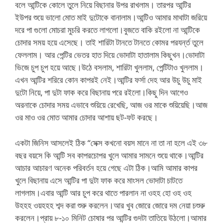
বলে আন্টিকে কোলে তুলে নিয়ে বিছানার উপর রাখলাম। তারপর আন্টির
ইউপর শুয়ে ভালো মোত মাই দুটোকে বানালাম।আন্টিও আমার মাথাটা জরিয়ে
দরে পা গুলো মোচরা মুচরি করতে লাগলো।বুজতে বাকি রইলো না আন্টিকে
চোদার সময় হয়ে এসেছে। তাই শারিটা টানতে টানতে কোমর পরযর্ন্ত তুলে
ফেললাম। আর পেন্টির ভেতর হাত দিয়ে ভোদাটা হাতালাম কিছুখন।ভোদাটা
ভিজে চুপ চুপ হয়ে আছে।উঠে বসলাম, শারিটা খুললাম, পেন্টিটাও খুললাম।
এখন আন্টির শরিরে কোন কাপরই নেই।আন্টির ফর্সা দেহ আর উচু উচু মাই
দুটো নিয়ে, পা দুটা ফাক করে বিছানায় পরে রইলো।কিছু দিন আগেও
অরনাকে চোদার সময় এভাবে শুয়িয়ে রেখেছি, আজ ওর মাকে শুয়িয়েছি।আজ
ওর মাও ওর মোত আমার চোদার আশায় ছট-ফট করছে।
একটা জিনিস আসলেই ঠিক “সেক্স কখনো বয়স মানে না তা না হলে এই ৩৮
বছর বয়সে কি আন্টি সব কাপরচোপর খুলে আমার সামনে শুয়ে থাকে।আন্টির
আচার আচারণ অনেক পরিবর্তন হয়ে গেছে এটা ঠিক।আমি আমার কাপর
খুলে বিছানায় এসে আন্টির পা দুটা ফাক করে মাংসল ভোদাটা চাটতে
লাগলাম।এবার আন্টি আর চুপ করে থাতে পারলান না ওহহ হো ওহ ওহ
উহহহ ওয়হহহ শব্দ করা শুরু করলেন।আর খুব জোরে জোরে দম নেয়া চশুরু
করলেন।প্রায় ৮-১০ মিনিট চোষার পর আন্টির গুদটা তাতিয়ে উঠলো।আমার