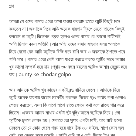
গল্প
আমরা যে ওদের বাসায় এতো আসা যাওয়া করতাম তাতে আন্টি কিছুই মনে
করতেন না।অরণাকে নিয়ে অভি অনেক যায়গায় ট্রিপে যেতো তাতেও কিছুই
বলতেন না আন্টি।রিলেশন ব্রেক হলেও ওদের বাসার যে কোনো পার্টিতেই
আমি ছিলাম কমন অতিথি।আর অভি ওদের বাসায় যাওয়ার সময় আমাকে
নিয়ে যেতো যেন আমি আন্টিকে বিজি করে রাখি আর ও অরনাকে ঠাপাতে পারে
খালি ঘরে। বাসায় এতো বেশি আসা যাওয়া করতে করতে আন্টির সাথে আমার
খুব ভালো সম্পর্ক হয়ে যায়।প্রায় ৩৮ বছর বয়সের আন্টিও আমার ফ্রেন্ড হয়ে
যায়। aunty ke chodar golpo
আর আমাকে আন্টিও খুব কাছের একটা বন্দু বানিয়ে ফেলে। আমাকে নিয়ে
আন্টি অনেক যায়গায় যাতেন মার্কেটিং করতেন নিজের দুঃখ কষ্টের কথা গুলোও
শেয়ার করতেন, এমন কি মাঝে মাঝে রাতে ফোনে কথা বলে রাতও পার করে
দিতেন।একবার আমার মাথায় একটা দুষ্ট বুদ্ধি আসে আন্টিকে নিয়ে। তো
আন্টিকে চুদলে কেমন হয়। দেকতে তো সুপার একটা মাগী, আর মাই গুলো
দেকলে তো যে কোন ছেলে গরম হয়ে যাবে ঠিক ৩৮ সাইজ, মাপে কোন ভুল
নেই, ব্রা কেনার সময় শুনেছি। হাইট বেশি না ৫-ফুট, ফিগার টাও খুব