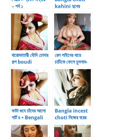
– পর্ব ১
kahini দুধের
গোলাপী বোঁটা দুটো চুষে
দিলেন
বারোভাতারী বৌদি চোদার
রেল লাইনের ধারে
গল্প boudi
চাচীকে ফেলে চুদলাম-
chodar golpo
Chodar Golpo
ফাটা গুদে চাঁদের আলো
Bangla incest
পার্ট ৪ • Bengali
choti নিজের বরের
Sex Stories
সামনেই বরের বন্ধুর
সাথে সেক্স