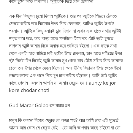
কাদে চুমো দিতে লাগলাম। অ্যান্টিকে দিয়ে ধোন চোষানো
এক টানা কিছুখন চুমো দিলাম আন্টিকে। তার পর আন্টিকে পিছনে ঠেলতে
ঠেলতে জরিয়ে দরে বিছানার উপর নিয়ে ফেললাম, আমিও আন্টির উপরই
পরলাম। আন্টিকে কিছু বলারই চান্স দিলাম না এবার এক হাতে মাথার জুটিটা
শক্ত করে দরে, আর অন্য হাতে গালটাকে টিপে দরে ঠোট দুটো চুষতে
লাগলাম আন্টি আমার দিকে অবাক হয়ে তাকিয়ে রইলো। এক ফাকে মাথা
থেকে একটা হাত নামিয়ে মাই দুটোর উপর রাখলাম, ডান হাতে মাইয়ের উপর
দুই তিনটা টিপ দিতেই আন্টি আমার মুখ থেকে তার ঠোটা সরিয়ে নিয়ে আমাকে
ঠেলে তার উপর থেকে ফেলে দিলেন। আর উনিও বিছানার উপর থেকে উথে
লজ্জায় রুমের এক পাসে গিয়ে চুপ চাপ দারিয়ে রইলেন। আমি উঠে আন্টির
কাছে গেলাম।বললাম আপনি না আমার ফ্রেন্ড হন। aunty ke jor
kore chodar choti
Gud Marar Golpo গুদ মারার গল্প
মানুষ কি কখনো নিজের ফ্রেন্ড কে লজ্জা পায়? আর আপি ছারা এই মুহুর্তে
আমার আর কোন মে ফ্রেন্ড নেই। তো আমি আপনার কাছে চাইবো না তো