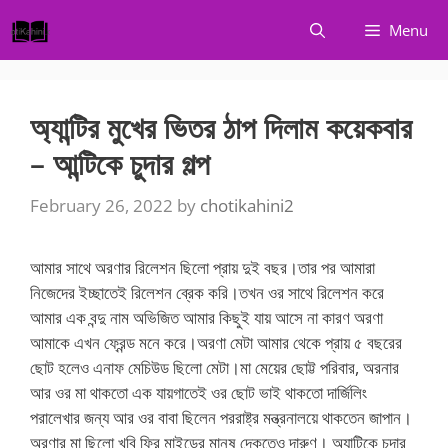
Skip
Menu
to
content
অ্যান্টির মুখের ভিতর ঠাপ দিলাম কয়েকবার
– আন্টিকে চুদার গল্প
February 26, 2022
by
chotikahini2
আমার সাথে অরণার রিলেশন ছিলো প্রায় দুই বছর।তার পর আমারা
নিজেদের ইচ্ছাতেই রিলেশন ব্রেক করি।তখন ওর সাথে রিলেশন করে
আমার এক বন্দু নাম অভিজিত আমার কিছুই যায় আসে না কারণ অরণা
আমাকে এখন ফ্রেন্ড মনে করে।অরণা মেটা আমার থেকে প্রায় ৫ বছরের
ছোট হলেও এনাফ মেচিউড ছিলো মেটা।মা মেয়ের ছোট্ট পরিবার, অরনার
আর ওর মা থাকতো এক যায়গাতেই ওর ছোট ভাই থাকতো দার্জিলিং
পরালেখার জন্য আর ওর বাবা ছিলেন পররাষ্ট্র মন্ত্রনালয়ে থাকতেন জাপান।
অরণার মা ছিলো খুবি ফ্রি মাইন্ডের মানুষ দেকতেও দারুণ। অ্যান্টিকে চুদার