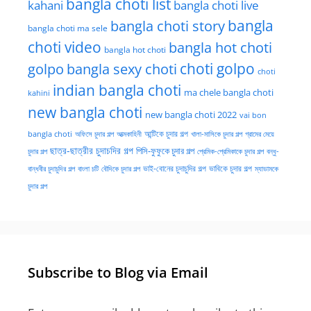
bangla choti list
kahani
bangla choti live
bangla choti story
bangla
bangla choti ma sele
choti video
bangla hot choti
bangla hot choti
golpo
choti golpo
bangla sexy choti
choti
indian bangla choti
ma chele bangla choti
kahini
new bangla choti
new bangla choti 2022
vai bon
অফিসে চুদার গল্প
আত্মকাহিনী
আন্টিকে চুদার গল্প
খালা-মাসিকে চুদার গল্প
গ্রামের মেয়ে
bangla choti
ছাত্র-ছাত্রীর চুদাচদির গল্প
পিসি-ফুফুকে চুদার গল্প
চুদার গল্প
প্রেমিক-প্রেমিকাকে চুদার গল্প
বন্ধু-
ভাই-বোনের চুদাচুদির গল্প
ভাবিকে চুদার গল্প
বান্ধবীর চুদাচুদির গল্প
বাংলা চটি
বৌদিকে চুদার গল্প
ম্যাডামকে
চুদার গল্প
Subscribe to Blog via Email