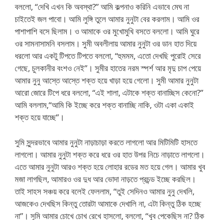
বললো, “দেখি এখন কি অবস্থা?” আমি কল্পনাও করিনি এভাবে মেঘ না
চাইতেই জল পাবো। আমি লুঙ্গি তুলে আমার নুনুটা বের করলাম। আমি ওর
পাশাপাশি বসে ছিলাম। ও আমাকে ওর মুখোমুখি বসতে বললো। আমি ঘুরে
ওর সামনাসামনি বসলাম। সুমী অবলীলায় আমার নুনুটা ওর ডান হাত দিয়ে
ধরলো আর একটু টিপতে টিপতে বললো, “হুমমম, এতো দেখছি পুরোই সেরে
গেছে, চুলকানীর বংশও নেই”। সুমীর হাতের নরম স্পর্শ আর মৃদু চাপ পেয়ে
আমার নুনু আস্তে আস্তে শক্ত হয়ে খাড়া হয়ে গেলো। সুমী আমার নুনুটা
আরো জোরে টিপে ধরে বললো, “এই শালা, এটাকে শক্ত বানাচ্ছিস কেনো?”
আমি বললাম,“আমি কি ইচ্ছে করে শক্ত বানাচ্ছি নাকি, ওটা একা একাই
শক্ত হয়ে যাচ্ছে”।
সুমি সুন্দরভাবে আমার নুনুটা নাড়াচাড়া করতে লাগলো আর মিটিমিটি হাসতে
লাগলো। আমার নুনুটা শক্ত করে ধরে ওর হাত উপর নিচে নাড়াতে লাগলো।
এতে আমার নুনুটা আরও শক্ত হয়ে লোহার রডের মত হয়ে গেল। আমার খুব
মজা লাগছিল, আমারও ওর দুধ আর ভোদা নাড়তে প্রচন্ড ইচ্ছে করছিল।
তাই সাহস সঞ্চয় করে বলেই ফেললাম, “তুই সেদিনও আমার নুনু দেখলি,
আজকেও দেখছিস কিন্তু তোরটা আমাকে দেখালি না, এটা কিন্তু ঠিক হচ্ছে
না”। সুমি আমার চোখে চোখ রেখে হাসলো, বললো, “খুব পেকেছিস না? ঠিক