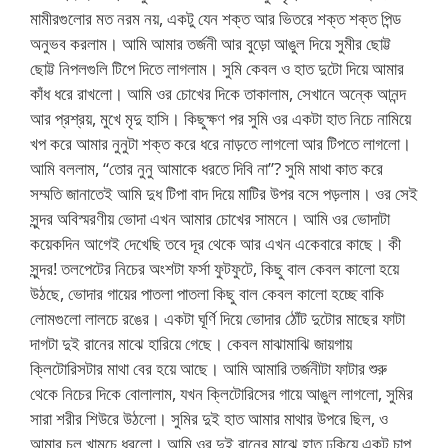
মামীরগুলোর মত নরম নয়, একটু যেন শক্ত আর ভিতরে শক্ত শক্ত পিন্ড
অনুভব করলাম। আমি আমার তর্জনী আর বুড়ো আঙুল দিয়ে সুমীর ছোট্ট
ছোট্ট নিপলগুলি টিপে দিতে লাগলাম। সুমি কেবল ও হাত দুটো দিয়ে আমার
কাঁধ ধরে রাখলো। আমি ওর চোখের দিকে তাকালাম, সেখানে অন্কে আনন্দ
আর প্রশ্রয়, মুখে মৃদু হাসি। কিছুক্ষণ পর সুমি ওর একটা হাত নিচে নামিয়ে
খপ করে আমার নুনুটা শক্ত করে ধরে নাড়তে লাগলো আর টিপতে লাগলো।
আমি বললাম, “তোর নুনু আমাকে ধরতে দিবি না”? সুমি মাথা কাত করে
সম্মতি জানাতেই আমি দুধ টিপা বাদ দিয়ে মাটির উপর বসে পড়লাম। ওর সেই
সুন্দর অবিস্মরণীয় ভোদা এখন আমার চোখের সামনে। আমি ওর ভোদাটা
কয়েকদিন আগেই দেখেছি তবে দূর থেকে আর এখন একেবারে কাছে। কী
সুন্দর! তলপেটের নিচের অংশটা ফর্সা ফুটফুটে, কিছু বাল কেবল কালো হয়ে
উঠছে, ভোদার গায়ের পাতলা পাতলা কিছু বাল কেবল কালো হচ্ছে বাকি
লোমগুলো লালচে রঙের। একটা ঘূর্ণি দিয়ে ভোদার ঠোঁট দুটোর মাছের ফাটা
দাগটা দুই রানের মাঝে হারিয়ে গেছে। কেবল মাঝামাঝি জায়গায়
ক্লিটোরিসটার মাথা বের হয়ে আছে। আমি আমারি তর্জনীটা ফাটার শুরু
থেকে নিচের দিকে বোলালাম, যখন ক্লিটোরিসের গায়ে আঙুল লাগলো, সুমির
সারা শরীর শিউরে উঠলো। সুমির দুই হাত আমার মাথার উপরে ছিল, ও
আমার চুল খামচে ধরলো। আমি ওর দুই রানের মাঝে হাত ঢুকিয়ে একটু চাপ