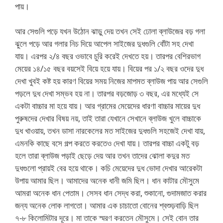
পায়।
আর সেগুলি পড়ে যখন উঠোন ঝাড়ু দেয় তখন সেই ঢোলা ব্লাউজের বড় গলা
ঝুলে পড়ে আর গলার নিচ দিয়ে আপেল সাইজের দুধগুলি বোঁটা সহ দেখা
যায়। এরপর ২/৪ বছর ওভাবে চুরি করেই দেখতে হয়। তারপর বেশিরভাগ
মেয়ের ১৪/১৫ বছর বয়সেই বিয়ে হয়ে যায়। বিয়ের পর ১/২ বছর ওদের দুধ
দেখা খুবই কষ্ট হয় কারণ বিয়ের সময় নিজের মাপমত ব্লাউজ পায় আর সেগুলি
পড়লে দুধ দেখা সম্ভব হয় না। তারপর বড়জোড় ৩ বছর, এর মধ্যেই সে
একটা বাচ্চার মা হয়ে যায়। আর গ্রামের মেয়েদের ধারণা বাচ্চার মায়ের দুধ
পুরুষদের দেখার বিষয় নয়, তাই তারা যেখানে সেখানে ব্লাউজ খুলে বাচ্চাকে
দুধ খাওয়ায়, তখন ডাসা নারকেলের মত সাইজের দুধগুলি সহজেই দেখা যায়,
এমনকি কাছে বসে গল্প করতে করতেও দেখা যায়। তারপর বাচ্চা একটু বড়
হলে তারা ব্লাউজ পড়াই ছেড়ে দেয় আর তখন তাদের ঝোলা কদুর মত
দুধগুলো প্রায়ই বের হয়ে থাকে। কচি মেয়েদের দুধ ভোদা দেখার আরেকটা
উপায় আমার ছিল। আমাদের অনেক ধানী জমি ছিল। ধান কাটার মৌসুমে
আমরা অনেক ধান পেতাম। সেসব ধান সেদ্ধ করা, শুকানো, গুদামজাত করার
জন্য অনেক লোক লাগতো। আমার এক চাচাতো বোনের শ্বশুড়বাড়ি ছিল
৭-৮ কিলোমিটার দূরে। মা তাকে স্মরণ করতেন মৌসুমে। সেই বোন তার