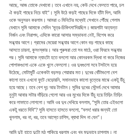
আছে, আজ তোকে দেখাবো। তবে এখানে নয়, কেউ দেখে ফেলতে পারে, চল
ঐ কড়ই গাছের নিচে যাই”। সুমি উঠে কড়ই গাছের দিকে হাঁটা দিল, আমি
ওকে অনুসরন করলাম। আমরা ৩ মিনিটের মধ্যেই সেখানে পৌঁছে গেলাম
যেখানে সুমি আমাকে সেদিন ‘মুত্র-চিকিৎসা’দিয়ছিল। জায়গাটা অত্যন্ত
নির্জন এবং নিরাপদ, এদিকে কারো আসার সম্ভাবনা নেই, বিশেষ করে
সন্ধ্যার আগে। গ্রামের মেয়েরা সন্ধ্যার আগে কোন বড় গাছের কাছে
আসতে চায়না, কুসংস্কার। আর পুরুষরা তো সব মাঠে, ওরা ফিরবে সন্ধ্যার
পর। সুমি আমাকে ন্যাংটো হতে বললো আর কোনরকম দ্বিধা না করে নিজের
পোশাকগুলো একে একে খুলে ফেললো। ওর দুধগুলো সবে টসটসে হয়ে
উঠেছে, মোটামুটি একেকটা বড়সড় পেয়ারার মত। দুধের বোঁটাগুলো বেশ
কালো তবে এখনো ফুটে বেড়োয়নি, সমানভাবে কালো বৃত্তের মাঝে একটু উঁচু
হয়ে আছে। তবে বেশ দৃঢ় আর টানটান। সুমির দুধের সৌন্দর্য দেখে আমার
নুনুটা আবার সটার দাঁড়িয়ে গেলো আর ওর মুখের দিকে উঁচু হয়ে তিড়িং তিড়িং
করে লাফাতে লোগলো। আমি ওর দুধ দেখিয়ে বললাম, “সুমি তোর এইগুলো
একটু ধরতে দিবি”? সুমি হাসতে হাসতে বললো, “বলদ! ধরার জন্যই তো
খুললাম, ধর না, ধর, তবে আস্তে চাপিস, ব্যাথা দিস না যেন”।
আমি দুই হাতে দুটো মুঠ পাকিয়ে ধরলাম এবং খুব মৃদুভাবে চাপলাম। না