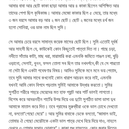
আমার বাবা আর ছোট কাকা ছাড়া আমার আর ৪ কাকা ছিলেন অশিক্ষিত আর
তাদের পেশা ছিল কৃষিকাজ। আমার মেজো কাকার ছিল ৫ মেয়ে, তার মধ্যে
৩ জন বয়সে আমার বড় আর ২ জন ছোট। ছোট ২ জনের মধ্যে ৪র্থ জন
হলো সোনিয়া, ওর ডাক নাম ছিল সুমি।
সে আমার চেয়ে বয়সে সামান্য কয়েক মাসের ছোট ছিল। সুমি এতোই দূর্ধর্ষ
আর সাহসী ছিল যে, কাউকেই কোন কিছুতেই পাত্তা দিত না। গাছে চড়া,
নদীতে সাঁতার কাটা, মাছ ধরা, মারামারি করা এমনকি জমিতে লাঙল চষা, ঘুড়ি
ওড়ানো, সেলাই, বুনন, ফসল তোলা সব ছিল তার নখদর্পনে,কী যে সে পারতো
না সেটা ছিল একটা গবেষণার বিষয়। আমিও সুমিকে মনে মনে ভয় পেতাম,
তবে সুমি আমার সাথে কখনোই কোন খারাপ আচরন করে নাই, এমনকি
যখনই আমি কোন বিপদে পড়তাম সুমিই আমাকে উদ্ধার করতো। সুমির
সুগঠিত শরীরে শহুরে মেয়েদের মত হাফ প্যান্ট আর শার্ট ভালই লাগতো।
বিশেষ করে আবরনহীন শার্টের উপর দিয়ে ওর দুটো সুগঠিত ডাসা ডাসা দুধ
আমাকে মাতাল করে দিত। তবে গ্রামের মুরুব্বীরা ওকে ভাল চোখে দেখতো
না, বলতো“গেছো মেয়ে”। আর সুমির বাবাকে ডেকে বলতো, “জামাল ভাই,
তোমার ঐ গেছো মেয়েটাকে একটা ভাল পাত্র দেখে বিয়ে দিয়ে দাও, নাহলে
দেখবে ও তোমার সম্মান ডোবাবে”। কাকা শুধু হাসতেন, কোন জবাব দিতেন