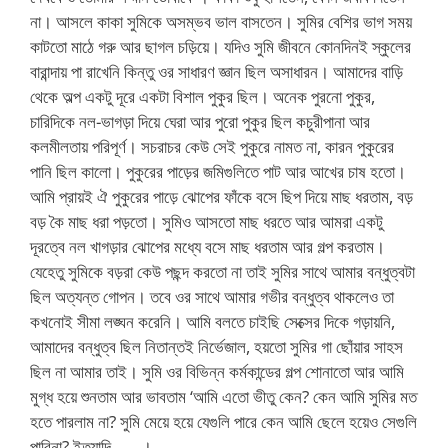
না। আসলে কাকা সুমিকে অসম্ভব ভাল বাসতেন। সুমির বেশির ভাগ সময়
কাটতো মাঠে গরু আর ছাগল চড়িয়ে। যদিও সুমি জীবনে কোনদিনই স্কুলের
বারান্দায় পা রাখেনি কিন্তু ওর সাধারণ জ্ঞান ছিল অসাধারন। আমাদের বাড়ি
থেকে অল্প একটু দূরে একটা বিশাল পুকুর ছিল। অনেক পুরনো পুকুর,
চারিদিকে নল-ভাগড়া দিয়ে ঘেরা আর পুরো পুকুর ছিল কচুরীপানা আর
কলমীলতায় পরিপূর্ণ। সচরাচর কেউ সেই পুকুরে নামত না, কারন পুকুরের
পানি ছিল কালো। পুকুরের পাড়ের জমিগুলিতে পাট আর আখের চাষ হতো।
আমি প্রায়ই ঐ পুকুরের পাড়ে ঝোপের ফাঁকে বসে ছিপ দিয়ে মাছ ধরতাম, বড়
বড় কৈ মাছ ধরা পড়তো। সুমিও আসতো মাছ ধরতে আর আমরা একটু
দূরত্বে নল খাগড়ার ঝোপের মধ্যে বসে মাছ ধরতাম আর গল্প করতাম।
যেহেতু সুমিকে বড়রা কেউ পছন্দ করতো না তাই সুমির সাথে আমার বন্ধুত্বটা
ছিল অত্যন্ত গোপন। তবে ওর সাথে আমার গভীর বন্ধুত্ব থাকলেও তা
কখনোই সীমা লঙ্ঘন করেনি। আমি বলতে চাইছি সেক্সের দিকে গড়ায়নি,
আমাদের বন্ধুত্ব ছিল নিতান্তই নির্ভেজাল, হয়তো সুমির গা ছোঁয়ার সাহস
ছিল না আমার তাই। সুমি ওর বিভিন্ন কর্মকান্ডের গল্প শোনাতো আর আমি
মুগ্ধ হয়ে শুনতাম আর ভাবতাম ‘আমি এতো ভীতু কেন? কেন আমি সুমির মত
হতে পারলাম না? সুমি মেয়ে হয়ে যেগুলি পারে কেন আমি ছেলে হয়েও সেগুলি
পারিনা? ইত্যাদি…….।