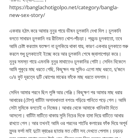
https://banglachotigolpo.net/category/bangla-
new-sex-story/
একবার হঠাৎ করে আমার নুনুর গায়ে ভীষন চুলকানি দেখা দিল। চুলকানি
বলতে সাধারন চুলকানি নয় রীতিমত খোশ-পাঁচড়া। প্রচন্ড চুলকাতো, তবে
আমি চেষ্টা করতাম যতক্ষণ না চুলকিয়ে থাকা যায়, কারণ একবার চুলকাতে শুরু
করলে শুধু চুলকাতেই ইচ্ছে করে আর চুলকানি শেষে জ্বালাপোড়া করে।
নুনুর সমস্ত গায়ে এমনকি নুনুর মাথাতেও চুলকানির গোটা। সেদিন বিকেলে
আমি পুকুরে মাছ ধরতে গেছি, কিছুক্ষন পর সুমিও এলো মাছ ধরতে, দু’জনে
৩/৪ ফুট দূরত্বে দুটি ঝোপের মাঝের ফাঁকে মাছ ধরতে বসলাম।
সেদিন আমার পরনে ছিল লুঙ্গি আর গেঞ্জি। কিছুক্ষণ পর আমার মাছ ধরার
আধারের (টোপ) বাটিটা অসাবধানতা বশতঃ গড়িয়ে পানিতে পড়ে গেল। আমি
সেটা সুমিকে বলতেই ও নিজের। আধার থেকে আমাকে খানিকটা দিতে
আসলো। বাটিটা মাটিতে থাকায় সুমি নিচের দিকে হামা দিয়ে বাটিতে আধার
রাখতে গেল। আর তখনই আমি ওর পরনের শার্টের কলারের ফাঁক দিয়ে অপূর্ব
সুন্দর ফর্সা মাই দুটো ব্যাঙের ছাতার মত বোঁটা সহ দেখতে পেলাম। চড়চড়