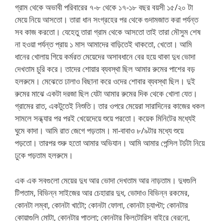
গ্রাম থেকে অভাবী পরিবারের ৭-৮ থেকে ১৭-১৮ বছর বয়সী ১৫/২০ টা
মেয়ে নিয়ে আসতো। তারা ধান সংগ্রহের পর থেকে গুদামজাত করা পর্যন্ত
সব কাজ করতো। যেহেতু তারা গ্রাম থেকে আসতো তাই তারা মৌসুম শেষ
না হওয়া পর্যন্ত প্রায় ১ মাস আমাদের বাড়িতেই থাকতো, খেতো। আমি
ধানের খোলায় গিয়ে কর্মরত মেয়েদের অসাবধানে বের হয়ে থাকা দুধ ভোদা
দেখতাম চুরি করে। তাদের শোয়ার ব্যবস্থা ছিল আমার রুমের পাশের বড়
হলরুমে। মেঝেতে ঢালাও বিছানা করে ওদের শোবার ব্যবস্থা ছিল। দুই
রুমের মাঝে একটা দরজা ছিল যেটা আমার রুমের দিক থেকে খোলা যেত।
গ্রামের রাত, একটুতেই নিশুতি। তার ওপরে মেয়েরা সারাদিনের কাজের ধকল
সামলে সন্ধ্যার পর পরই খেয়েদেয়ে শুয়ে পরতো। কয়েক মিনিটের মধ্যেই
ঘুমে কাদা। আমি রাত জেগে পড়তাম। মা-বাবাও ৮/৯টার মধ্যে শুয়ে
পড়তো। তারপর শুরু হতো আমার অভিযান। আমি আমার পেন্সিল টর্চটা নিয়ে
ঢুকে পড়তাম হলরুমে।
এক এক সবগুলো মেয়ের দুধ আর ভোদা দেখতাম আর নাড়তাম। দুধগুলি
টিপতাম, বিভিন্ন সাইজের আর চেহারার দুধ, ভোদাও বিভিন্ন রকমের,
কোনটা লম্বা, কোনটা খাটো; কোনটা ফোলা, কোনটা চ্যাপ্টা; কোনটার
কোয়াগুলি মোটা, কোনটার পাতলা; কোনটার ক্লিটোরিস বাইরে বেরনো,