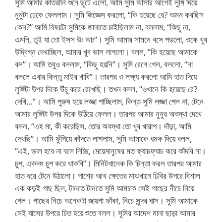
সুমি আমার কাতরানি শুনে ছুটে এলো, আমি সুমি আসার আগেই লুঙ্গি দিয়ে
নুনুটা ঢেকে ফেললাম। সুমি জিজ্ঞেস করলো, “কি হয়েছে রে? অমন করছিস
কেন?” আমি বিষয়টা সুমিকে জানাতে চাইছিলাম না, বললাম, “কিছু না,
এমনি, তুই যা তো ইসস উঃ আঃ”। সুমি আমার সামনে বসে পড়লো, ওকে খুব
উদ্বিগ্ন দেখাচ্ছিল, আমার খুব ভাল লাগলো। বলল, “কি হয়েছে আমাকে
বল”। আমি তবুও বললাম, “কিছু হয়নি”। সুমি রেগে গেল, বললো, “না
বললে এবার কিন্তু মাইর খাবি”। তারপর ও লক্ষ্য করলো আমি হাত দিয়ে
লুঙ্গিটা উপর দিকে উঁচু করে রেখেছি। তখন বলল, “ওখানে কি হয়েছে রে?
দেখি…”। আমি পুরুষ হয়ে লজ্জা পাচ্ছিলাম, কিন্ত সুমি লজ্জা পেল না, টেনে
আমার লুঙ্গিটা উপর দিকে উঠিয়ে ফেলল। তারপর আমার নুনুর অবস্থা দেখে
বলল, “এহ মা, কী করেছিস, তোর অবস্থা তো খুব খারাপ। দাঁড়া, আমি
দেখছি”। আমি ফুঁপিয়ে কাঁদতে লাগলাম, সুমি আমাকে ধমক দিয়ে বলল,
“এই, ভাল হবে না বলে দিচ্ছি, মেয়েমানুষের মত ফ্যাচফ্যাচ করে কাঁদবি না।
চুপ, একদম চুপ করে থাকবি”। মিনিটখানেক কি চিন্তা করল তারপর আমার
হাত ধরে টেনে উঠালো। পাশের আখ ক্ষেতের মাঝখানে ঢিবির উপরে বিশাল
এক কড়ই গাছ ছিল, টানতে টানতে সুমি আমাকে সেই গাছের নীচে নিয়ে
গেল। গাছের নিচে অনেকটা জায়গা ফাঁকা, নিচে সুন্দর ঘাস। সুমি আমাকে
সেই ঘাসের উপরে চিত হয়ে শুতে বলল। সুমির আদেশ মানা ছাড়া আমার