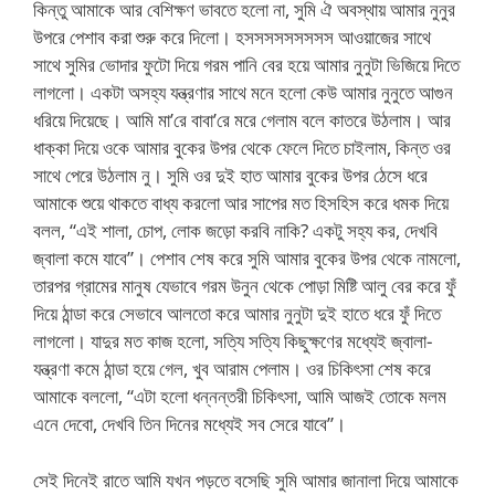
কিন্তু আমাকে আর বেশিক্ষণ ভাবতে হলো না, সুমি ঐ অবস্থায় আমার নুনুর
উপরে পেশাব করা শুরু করে দিলো। হসসসসসসসসস আওয়াজের সাথে
সাথে সুমির ভোদার ফুটো দিয়ে গরম পানি বের হয়ে আমার নুনুটা ভিজিয়ে দিতে
লাগলো। একটা অসহ্য যন্ত্রণার সাথে মনে হলো কেউ আমার নুনুতে আগুন
ধরিয়ে দিয়েছে। আমি মা’রে বাবা’রে মরে গেলাম বলে কাতরে উঠলাম। আর
ধাক্কা দিয়ে ওকে আমার বুকের উপর থেকে ফেলে দিতে চাইলাম, কিন্ত ওর
সাথে পেরে উঠলাম নু। সুমি ওর দুই হাত আমার বুকের উপর ঠেসে ধরে
আমাকে শুয়ে থাকতে বাধ্য করলো আর সাপের মত হিসহিস করে ধমক দিয়ে
বলল, “এই শালা, চোপ, লোক জড়ো করবি নাকি? একটু সহ্য কর, দেখবি
জ্বালা কমে যাবে”। পেশাব শেষ করে সুমি আমার বুকের উপর থেকে নামলো,
তারপর গ্রামের মানুষ যেভাবে গরম উনুন থেকে পোড়া মিষ্টি আলু বের করে ফুঁ
দিয়ে ঠান্ডা করে সেভাবে আলতো করে আমার নুনুটা দুই হাতে ধরে ফুঁ দিতে
লাগলো। যাদুর মত কাজ হলো, সত্যি সত্যি কিছুক্ষণের মধ্যেই জ্বালা-
যন্ত্রণা কমে ঠান্ডা হয়ে গেল, খুব আরাম পেলাম। ওর চিকিৎসা শেষ করে
আমাকে বললো, “এটা হলো ধন্নন্তরী চিকিৎসা, আমি আজই তোকে মলম
এনে দেবো, দেখবি তিন দিনের মধ্যেই সব সেরে যাবে”।
সেই দিনেই রাতে আমি যখন পড়তে বসেছি সুমি আমার জানালা দিয়ে আমাকে