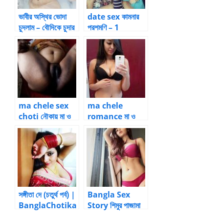
ভাবীর অস্থির ভোদা
date sex কামনার
চুদলাম – বৌদিকে চুদার
পরশমণি – 1
গল্প
ma chele sex
ma chele
choti নৌকায় মা ও
romance মা ও
ছেলের ভালোবাসার
ছেলে চোদাচুদি – 2 |
সংসার – 6 by চোদন
Bangla choti
ঠাকুর
kahini
সঙ্গীতা দে (চতুর্থ পর্ব) |
Bangla Sex
BanglaChotika
Story শিমুর পাজামা
hini
টা খুলেই পাছা চোদা শুরু