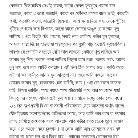
কোনটার ক্লিটোরিস দেখাই যায়না; কারো কেবল ফুরফুরে পাতলা বাল
গজাচ্ছে, কারো এখনো গজায়নি, কারো ঘন কোঁকরা কালো বালে ভর্তি, কারোটা
ফর্সা, কারোটা কালো, কারোটা শ্যামলা। আমি সময় নিয়ে কাছ থেকে খুঁটিয়ে
খুঁটিয়ে দেখতাম আর টিপতাম, কারো কারো ভোদায় আঙুল ঢোকাতাম থুতু
লাগিয়ে। ওরা কিছুই টের পেতনা, সবাই নাক ডাকিয়ে গভীর ঘুম ঘুমাতো,
আসলে সারা দিনের হাড়ভাঙ্গা পরিশ্রমের পর ঘুমটা গাঢ় হওয়াই স্বাভাবিক।
তারপর যে ভোদাটা সবচেয়ে বেশি ভাল লাগতো সেটাতে থুতু লাগিয়ে আর
আমার নুনু দিয়ে বেরনো লালা লাগিয়ে পিছলা করে নরম ভোদার সাথে আমার
নুনু ঘষে ঘষে মাল আউট করতাম। এট ছিল ঠিক নেশার মত। প্রতি রাতে
এটা না করা পর্যন্ত আমার ঘুম আসতো না। তবে আমি কখনো কারোর
ভোদায় আমার নুনু ঢোকানোর চেষ্টা করিনি, ভয়ে। ওরা তো বয়সে অনেক
কচি, নিশ্চয় ভার্জিন, পাছে ব্যাথা পেয়ে চেঁচামেচি করে আর মা জেনে যায়!
কিন্তু এর মধ্যেও আমার চেষ্টা বৃথা যায়নি। মাঝে মধ্যে কোন কোন বছর
২/১ জন অল্প বয়সী বিধবা বা স্বামী পরিত্যক্তা মেয়ে আসতো অর্থাৎ যাদের
যৌনক্রিয়ায় অংশগ্রহনের অভিজ্ঞতা আছে, আর আমি ভাব করে বা পয়সার
লোভ দেখিয়ে তাদেরকে বাগে আনতাম আর গভীর রাতে ডেকে তুলে আমার
রুমে এনে আয়েশ করে চুদতাম। যা হোক আমি আর তোমাদের সময় নষ্ট
করবো না, চলো মূল গল্পে ফিরে যাই। গ্রামের অন্যান্য লোকেদের মত