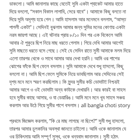
ডাকলো। আমি জানালার কাছে যেতেই সুমি একটা প্যাকেট আমার হাতে
দিয়ে বললো, “সকাল বিকাল লাগাবি, সেরে যাবে”। আমাকে কিছু বলতে না
দিয়ে সুমি অদৃশ্য হয়ে গেল। আমি হাসলাম আর মনেমনে বললাম, “আস্ত
পাগলী একটা”। সেদিনই বুঝলাম আমার জন্য সুমির মনের কোণায় একটা
নরম জায়গা আছে। এই ঘটনার প্রায় ৮/১০ দিন পর এক বিকেলে আমি
আবার ঐ পুকুরে ছিপ নিয়ে মাছ ধরতে গেলাম। গিয়ে দেখি আমার আগেই
সুমি মাছতে ধরতে বসে গেছে। সেই যে সেদিন রাতে সুমী আমাকে মলম দিয়ে
এলো তারপর থেকে ও সাথে আমার আর দেখা হয়নি। আমি ওর পাশের
ঝোপের ফাঁকে ছিপ ফেলে বসলাম। সুমি আমাকে দেখে শুধু হাসলো, কিছু
বললো না। আমি ছিপ ফেলে সুমিকে নিয়ে ভাবছিলাম আর সেদিনের সেই
দৃশ্য মনে মনে স্মরণ করছিলাম। কি সুন্দর সুমীর কচি ভোদাটা! নিশ্চয়ই
আমার আগে ও ওই ভোদাটা অন্য কাউকে দেখায়নি। আর কারই বা সাহস
হবে সুমীর কাছে আসার, ও যা ডেয়ারিঙ। আমি মনে মনে খুব সাহস সঞ্চয়
করলাম আর উঠে গিয়ে সুমীর পাশে বসলাম। all bangla choti story
প্রথমে জিজ্ঞেস করলাম, “কি রে মাছ লাগছে না ছিপে?” সুমী শুধু হাসলো,
তারপর আমার চুলকানির অবস্থা জানতে চাইলো। আমি ওকে জানালাম যে
ওর চিকিৎসায় আমি সম্পূর্ণ সুস্থ, ওকে ধন্যবাদ জানালাম। সুমী হঠাৎ