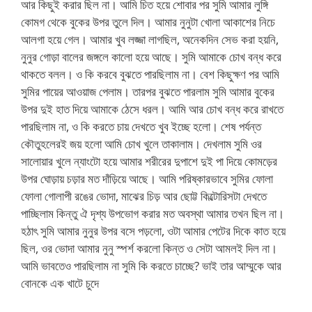
আর কিছুই করার ছিল না। আমি চিত হয়ে শোবার পর সুমি আমার লুঙ্গি
কোমগ থেকে বুকের উপর তুলে দিল। আমার নুনুটা খোলা আকাশের নিচে
আলগা হয়ে গেল। আমার খুব লজ্জা লাগছিল, অনেকদিন সেভ করা হয়নি,
নুনুর গোড়া বালের জঙ্গলে কালো হয়ে আছে। সুমি আমাকে চোখ বন্ধ করে
থাকতে বলল। ও কি করবে বুঝতে পারছিলাম না। বেশ কিছুক্ষণ পর আমি
সুমির পায়ের আওয়াজ পেলাম। তারপর বুঝতে পারলাম সুমি আমার বুকের
উপর দুই হাত দিয়ে আমাকে ঠেসে ধরল। আমি আর চোখ বন্ধ করে রাখতে
পারছিলাম না, ও কি করতে চায় দেখতে খুব ইচ্ছে হলো। শেষ পর্যন্ত
কৌতুহলেরই জয় হলো আমি চোখ খুলে তাকালাম। দেখলাম সুমি ওর
সালোয়ার খুলে ন্যাংটো হয়ে আমার শরীরের দুপাশে দুই পা দিয়ে কোমড়ের
উপর ঘোড়ায় চড়ার মত দাঁড়িয়ে আছে। আমি পরিষ্কারভাবে সুমির ফোলা
ফোলা গোলাপী রঙের ভোদা, মাঝের চিড় আর ছোট্ট কিল্টোরিসটা দেখতে
পাচ্ছিলাম কিন্তু ঐ দৃশ্য উপভোগ করার মত অবস্থা আমার তখন ছিল না।
হঠাৎ সুমি আমার নুনুর উপর বসে পড়লো, ওটা আমার পেটের দিকে কাত হয়ে
ছিল, ওর ভোদা আমার নুনু স্পর্শ করলো কিন্ত ও সেটা আমলই দিল না।
আমি ভাবতেও পারছিলাম না সুমি কি করতে চাচ্ছে? ভাই তার আম্মুকে আর
বোনকে এক খাটে চুদে