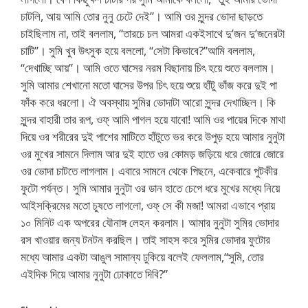
চাটলি, আয় আমি তোর নুনু চেটে দেই”। আমি ওর সুন্দর ভোদা ছাড়তে
চাইছিলাম না, তাই বললাম, “তারচে চল আমরা একইসাথে দু’জন দু’জনেরটা
চাটি”। সুমি খুব উৎসুক হয়ে বললো, “সেটা কিভাবে?”আমি বললাম,
“দেখাচ্ছি আয়”। আমি ওতে ঘাসের নরম বিছানায় চিৎ হয়ে শুতে বললাম।
সুমি আমার শেখানো মতো ঘাসের উপর চিৎ হয়ে শুয়ে হাঁটু ভাঁজ করে দুই পা
ফাঁক করে ধরলো। ঐ অবস্থায় সুমির ভোদাটা আরো সুন্দর দেখাচ্ছিল। কি
সুন্দর বাহারী তার রূপ, ওফ্ আমি পাগল হয়ে যাবো! আমি ওর পায়ের দিকে মাথা
দিয়ে ওর শরীরের দুই পাশের মাটিতে হাঁটুতে ভর করে উপুড় হয়ে আমার নুনুটা
ওর মুখের সামনে দিলাম আর দুই হাতে ওর কোমড় জড়িয়ে ধরে জোরে জোরে
ওর ভোদা চাটতে লাগলাম। এবারে সামনে থেকে পিছনে, একেবারে পুটকীর
ফুটো পর্যন্ত। সুমি আমার নুনুটা ওর ডান হাতে চেপে ধরে মুখের মধ্যে নিয়ে
আইসক্রিমের মতো চুষতে লাগলো, ওফ্ সে কী মজা! আমরা এভাবে প্রায়
১০ মিনিট এক অপরের যৌনাঙ্গ লেহন করলাম। আমার নুনুটা সুমির ভোদার
রস খাওয়ার জন্য টনটন করছিল। তাই সাহস করে সুমির ভোদার ফুটোর
মধ্যে আমার একটা আঙুল সামান্য ঢুকিয়ে বলেই ফেললাম,“সুমি, তোর
এইদিক দিয়ে আমার নুনুটা ঢোকাতে দিবি?”