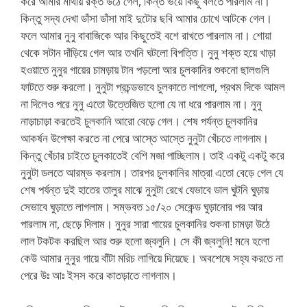
করে আমার মাথায় রক্ত উঠে গেল, কিন্ত ভয়ে কিছু বলতে পারলাম না।
কিন্তু সদ্য দেখা ডাঁসা ডাঁসা মাই দুটোর ছবি আমার চোখে আটকে গেল।
ফলে আমার নুনু বাবাজিকে আর কিছুতেই বশে রাখতে পারলাম না। শোয়া
থেকে সটান দাঁড়িয়ে গেল আর তখনি ঘটলো বিপত্তি। নুনু শক্ত হয়ে খাড়া
হওয়াতে নুনুর গায়ের চামড়ায় টান পড়লো আর চুলকানির শুকনো ছালগুলি
ফাটতে শুরু করলো। নুনুটা প্রচন্ডভাবে চুলকাতে লাগলো, প্রথম দিকে আমল
না দিলেও পরে নুনু এতো উত্তেজিত হলো যে না ধরে পারলাম না। নুনু
নাড়াচাড়া করতেই চুলকানি আরো বেড়ে গেল। শেষ পর্যন্ত চুলকানির
আকর্ষন উপেক্ষা করতে না পেরে আস্তে আস্তে নুনুটা খেঁচতে লাগলাম।
কিন্তু খেঁচার চাইতে চুলকাতেই বেশি মজা পাচ্ছিলাম। তাই একটু একটু করে
নুনুটা ডলতে আরম্ভ করলাম। তারপর চুলকানির মাত্রা এতো বেড়ে গেল যে
শেষ পর্যন্ত দুই হাতের তালুর মাঝে নুনুটা রেখে যেভাবে ডাল ঘুটনি ঘুড়ায়
সেভাবে ঘুড়াতে লাগলাম। সম্ভবত ১৫/২০ সেকেন্ড ঘুড়ানোর পর আর
পারলাম না, ছেড়ে দিলাম। নুনুর সারা গায়ের চুলকানির শুকনা চামড়া উঠে
লাল টকটক করছিল আর শুরু হলো জ্বলুনি। সে কী জ্বলুনি! মনে হলো
কেউ আমার নুনুর গায়ে বাঁটা মরিচ লাগিয়ে দিয়েছে। অবশেষে সহ্য করতে না
পেরে উঃ আঃ ইসস করে কাতড়াতে লাগলাম।