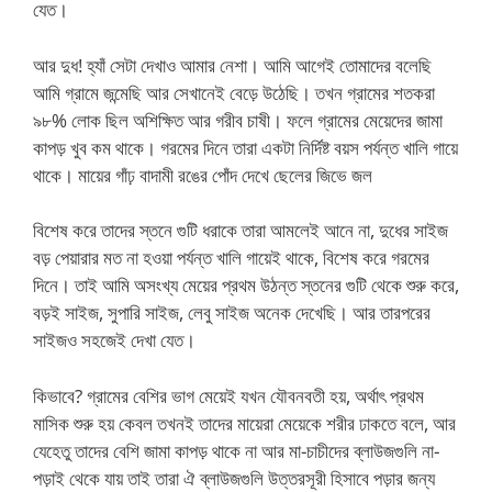
যেত।
আর দুধ! হ্যাঁ সেটা দেখাও আমার নেশা। আমি আগেই তোমাদের বলেছি
আমি গ্রামে জন্মেছি আর সেখানেই বেড়ে উঠেছি। তখন গ্রামের শতকরা
৯৮% লোক ছিল অশিক্ষিত আর গরীব চাষী। ফলে গ্রামের মেয়েদের জামা
কাপড় খুব কম থাকে। গরমের দিনে তারা একটা নির্দিষ্ট বয়স পর্যন্ত খালি গায়ে
থাকে। মায়ের গাঁঢ় বাদামী রঙের পোঁদ দেখে ছেলের জিভে জল
বিশেষ করে তাদের স্তনে গুটি ধরাকে তারা আমলেই আনে না, দুধের সাইজ
বড় পেয়ারার মত না হওয়া পর্যন্ত খালি গায়েই থাকে, বিশেষ করে গরমের
দিনে। তাই আমি অসংখ্য মেয়ের প্রথম উঠন্ত স্তনের গুটি থেকে শুরু করে,
বড়ই সাইজ, সুপারি সাইজ, লেবু সাইজ অনেক দেখেছি। আর তারপরের
সাইজও সহজেই দেখা যেত।
কিভাবে? গ্রামের বেশির ভাগ মেয়েই যখন যৌবনবতী হয়, অর্থাৎ প্রথম
মাসিক শুরু হয় কেবল তখনই তাদের মায়েরা মেয়েকে শরীর ঢাকতে বলে, আর
যেহেতু তাদের বেশি জামা কাপড় থাকে না আর মা-চাচীদের ব্লাউজগুলি না-
পড়াই থেকে যায় তাই তারা ঐ ব্লাউজগুলি উত্তরসূরী হিসাবে পড়ার জন্য