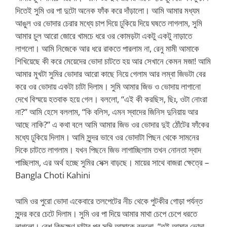
দিতেই সুমি ওর পা দুটো অনেক ফাঁক করে দাঁড়ালো। আমি আমার মধ্যম
আঙুল ওর ভোদার চেরার মধ্যে চাপ দিয়ে ঢুকিয়ে দিয়ে ঘষতে লাগলাম, সুমি
আমার চুল আরো জোরে খামচে ধরে ওর কোমড়টা একটু একটু নাড়াতে
লাগলো। আমি নিজেকে আর ধরে রাকতে পারলাম না, রেনু মামী আমাকে
শিখিয়েছে কী করে মেয়েদের ভোদা চাটতে হয় আর সেখানে কেমন মজা! আমি
আমার মুখটা সুমির ভোদার আরো কাছে নিয়ে গেলাম আর লম্বা জিভটা বের
করে ওর ভোদায় একটা চাটা দিলাম। সুমি আমার জিভ ও ভোদায় লাগানো
দেখে বিস্ময়ে হতবাক হয়ে গেল। বললো, “এই কী করছিস, ছিঃ, ওটা নোংরা
না?” আমি হেসে বললাম, “কি বলিস, এমন স্বাদের জিনিস দুনিয়ায় আর
আছে নাকি?” এ কথা বলে আমি আমার জিভ ওর ভোদার দুই ঠোঁটের ফাঁকের
মধ্যে ঢুকিয়ে দিলাম। আমি সুন্দর ভাবে ওর ভোদাটা পিছন থেকে সামনের
দিকে চাটতে লাগলাম। যখন পিছনে জিভ লাগাচ্ছিলাম তখন নোনতা স্বাদ
পাচ্ছিলাম, এর অর্থ হচ্ছে সুমির সেক্স বাড়ছে। মায়ের সাথে বাজরা ক্ষেত্রে –
Bangla Choti Kahini
আমি ওর পুরো ভোদা একেবারে তলপেটের নীচ থেকে পুটকীর গোড়া পর্যন্ত
সুন্দর করে চেটে দিলাম। সুমি ওর পা দিয়ে আমার মাথা চেপে চেপে ধরতে
লাগলো। বেশ কিছুক্ষণ চাটার পর সুমি আমাকে বললো, “তুই আমার ভোদা