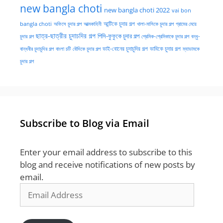
new bangla choti
new bangla choti 2022
vai bon
অফিসে চুদার গল্প
আত্মকাহিনী
আন্টিকে চুদার গল্প
খালা-মাসিকে চুদার গল্প
গ্রামের মেয়ে
bangla choti
ছাত্র-ছাত্রীর চুদাচদির গল্প
পিসি-ফুফুকে চুদার গল্প
চুদার গল্প
প্রেমিক-প্রেমিকাকে চুদার গল্প
বন্ধু-
ভাই-বোনের চুদাচুদির গল্প
ভাবিকে চুদার গল্প
বান্ধবীর চুদাচুদির গল্প
বাংলা চটি
বৌদিকে চুদার গল্প
ম্যাডামকে
চুদার গল্প
Subscribe to Blog via Email
Enter your email address to subscribe to this
blog and receive notifications of new posts by
email.
Email
Address