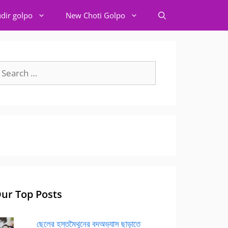
dir golpo
New Choti Golpo
earch
r:
ur Top Posts
ছেলের হস্তমৈথুনের বদঅভ্যাস ছাড়াতে