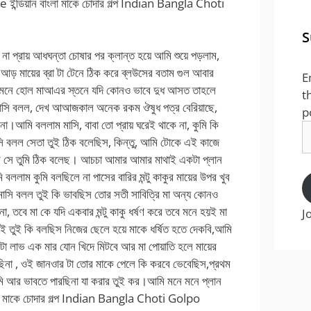
 ইন্ডিয়ান বাংলা মাকে চোদার গল্প Indian Bangla Choti
S
না প্রায় আধঘন্তা চোষার পর ক্লান্ত হয়ে আমি শুয়ে পড়লাম,
 আড় মায়ের ব্রা টা টেনে ঠিক করে ব্লউসের বতাম গুল আবার
E
 মনে হোল মাআএর স্তনে যদি কোনও ভাবে দুধ আসত তাহলে
t
ে মাসি বলল, দেখ আআজকাল অনেক রকম ঔষুধ পত্র বেরিয়াছে,
p
আমি বললাম মাসি, বাবা তো প্রায় ঘরেই থাকে না, কুমি কি
E
সি বলল সেতা তুই ঠিক বলেছিস, কিন্তু, আমি টোকে এই কাজে
A
ম সে তুমি ঠিক বলেছ। আচচা আমার আমার মাথাই একটা প্লান
লাম কুমি বলছিলে না পাসের বারির মন্টু কাকুর মায়ের উপর খুব
 মাসি বলল তুই কি ভাবছিস তোর সতী সাবিত্রি মা অন্য কোনও
, তবে মা কে যদি একবার মন্টু কাকু ধর্ষণ করে তবে মনে হয়ই মা
J
এই তুই কি বলছিস নিজের ছেলে হয়ে মাকে ধর্ষিত হতে দেকবি,আমি
 লাভ এক মার যোন খিদে মিটবে আর মা পোয়াতি হলে মায়ের
না , ওই জানওার টা তোর মাকে পেলে কি করবে ভেবেছিস,প্রথম
 আর ভাবতে পারছিনা যা করার তুই কর।আমি মনে মনে প্লান
লা মাকে চোদার গল্প Indian Bangla Choti Golpo