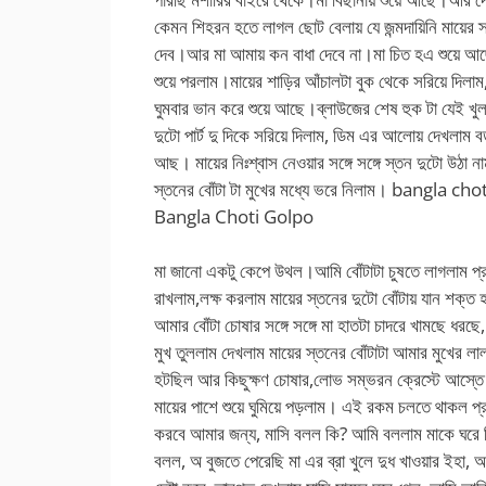
কেমন শিহরন হতে লাগল ছোট বেলায় যে জন্মদায়িনি মায়ের
দেব।আর মা আমায় কন বাধা দেবে না।মা চিত হএ শুয়ে আ
শুয়ে পরলাম।মায়ের শাড়ির আঁচালটা বুক থেকে সরিয়ে দিলাম,
ঘুমবার ভান করে শুয়ে আছে।ব্লাউজের শেষ হুক টা যেই খ
দুটো পার্ট দু দিকে সরিয়ে দিলাম, ডিম এর আলোয় দেখলাম ব
আছ। মায়ের নিঃশ্বাস নেওয়ার সঙ্গে সঙ্গে স্তন দুটো উঠা
স্তনের বোঁটা টা মুখের মধ্যে ভরে নিলাম। bangla chot
Bangla Choti Golpo
মা জানো একটু কেপে উথল।আমি বোঁটাটা চুষতে লাগলাম প্রা
রাখলাম,লক্ষ করলাম মায়ের স্তনের দুটো বোঁটায় যান শক্ত
আমার বোঁটা চোষার সঙ্গে সঙ্গে মা হাতটা চাদরে খামছে ধর
মুখ তুললাম দেখলাম মায়ের স্তনের বোঁটাটা আমার মুখের 
হটছিল আর কিছুক্ষণ চোষার,লোভ সম্ভরন ক্রেস্টে আস্তে
মায়ের পাশে শুয়ে ঘুমিয়ে পড়লাম। এই রকম চলতে থাকল প
করবে আমার জন্য, মাসি বলল কি? আমি বললাম মাকে ঘরে ভ
বলল, অ বুজতে পেরেছি মা এর ব্রা খুলে দুধ খাওয়ার ইহা, 