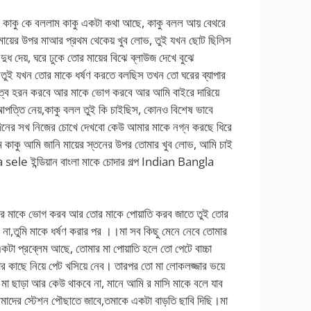
াকে। কাকু কে বললাম কাকু একটা কথা আছে, কাকু বলল আয় বেথরে
মায়ের উপর মাআর প্রথম থেকেয় খুব লোভ, তুই যখন ছোট ছিলিস
ুধ দেয়, ঘরে ঢুকে তোর মায়ের বিঝে ব্লাউজ দেখে বুঝে
।তুই যখন তোর মাকে ধর্ষণ করতে বলছিস তখন তো ঘরের ব্যাপার
ীত্ব হরন করবে আর মাকে ভোগ করবে আর আমি বাইরে দারিয়ে
আপত্তি নেয়,কাকু বলল তুই কি চাইছিস, কোনও বিশেষ ভাবে
নের সখ নিজের চোখে দেখবো কেউ আমার মাকে নগ্ন করছে ধিরে
লাম কাকু আমি জানি মায়ের স্তনের উপর তোমার খুব লোভ, আমি চাই
ele ইন্ডিয়ান বাংলা মাকে চোদার গল্প Indian Bangla
 তোর মাকে ভোগ করব আর তোর মাকে পোয়াতি করব জাতে তুই তোর
ে না,তুমি মাকে ধর্ষণ করার পর ।।মা সব কিছু মেনে নেবে তোমার
কটা প্রব্লেম আছে, তোমার মা পোয়াতি হলে তো পেটে বাচ্চা
র কাছে নিয়ে পেট খসিয়ে নেব। তারপর তো মা লোকলজ্জার ভয়ে
 মা ছাড়া আর কেউ থাকবে না, মানে আমি র মাসি মাকে বলে যাব
আমাদের স্টেশন পৌছাতে জাবে,তমাকে একটা বাড়তি ছাবি দিছি।মা