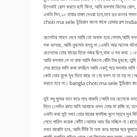
চিনেমাই রোল করতে ছাই কিনা, আমি বললাম কিসের রোল, ও 
একটা সিন,১০ হাযার তাকা দেওয়া হবে,তবে দুধ খননর সমত
choti ma sele ইন্ডিয়ান বাংলা মাকে চোদার গল্প 
ছেলেটার সাহস দেখে আমি তো অবাক হয়ে গেলাম,আমি বললা
লক বলেছে, আমি বুঝলাম মন্তু দা।এমনি আর অনেক ঘটনা
ছেলেদের তোর মায়ের দিকে নজর ছিল,থাক ও সব কথা । এখ
আমি বললাম সে না থাক আমি শুঁকনো বোঁটা টায় চুষবো, তুম
সেয় রাত্রে মাসি কথা বলছিল আমি একটু পরে শুনলাম ম
কেউ তোর বুকে মুখ দিতে যাছে না।মা বলল না তা হয় না।
করতে হবে না। bangla choti ma sele ইন্ডিয়ান বা
তুই শুধু ঘুমের ভান করে পরে থাকবি।আমি তর ছেলেকে বলব
দিতে।সেদিন রাতে মাসি আমাকে বলল তোর মা রাজি না, তবে
একটা কথা তুই যখন তোর মায়ের ব্লাউজ খুলে স্তনে মুখ দিবি,
পেতে পারিস কয়েক ফোঁটা।আমার আর তঁর সচ্ছিল না।রাত্র
তখন বারোটা হবে, আমি টিকি টা অফ করে মায়ের ঘরে ঘুমাত
পারছি মশারির বাইরে থেকে।মা বিছানায় শুয়ে আছে।আর দের