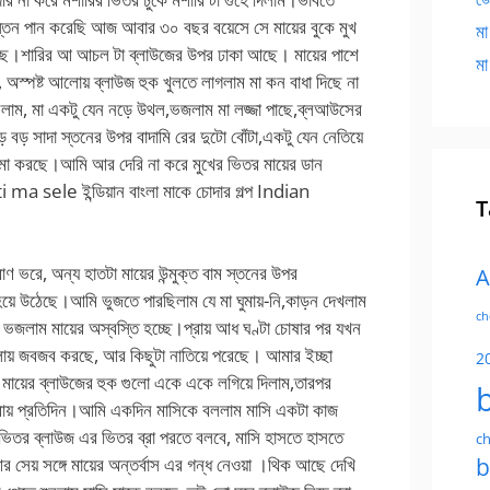
 স্তন পান করেছি আজ আবার ৩০ বছর বয়েসে সে মায়ের বুকে মুখ
মা
ছে।শারির আ আচল টা ব্লাউজের উপর ঢাকা আছে। মায়ের পাশে
মা
 অস্পষ্ট আলোয় ব্লাউজ হুক খুলতে লাগলাম মা কন বাধা দিছে না
ুললাম, মা একটু যেন নড়ে উথল,ভজলাম মা লজ্জা পাছে,ব্লআউসের
ড় বড় সাদা স্তনের উপর বাদামি রের দুটো বোঁটা,একটু যেন নেতিয়ে
 নামা করছে।আমি আর দেরি না করে মুখের ভিতর মায়ের ডান
i ma sele ইন্ডিয়ান বাংলা মাকে চোদার গল্প Indian
T
ণ ভরে, অন্য হাতটা মায়ের উন্মুক্ত বাম স্তনের উপর
A
 হয়ে উঠেছে।আমি ভুজতে পারছিলাম যে মা ঘুমায়-নি,কাড়ন দেখলাম
ch
ছে, ভজলাম মায়ের অস্বস্তি হচ্ছে।প্রায় আধ ঘণ্টা চোষার পর যখন
লালায় জবজব করছে, আর কিছুটা নাতিয়ে পরেছে। আমার ইচ্ছা
2
 মায়ের ব্লাউজের হুক গুলো একে একে লগিয়ে দিলাম,তারপর
্রায় প্রতিদিন।আমি একদিন মাসিকে বললাম মাসি একটা কাজ
িতর ব্লাউজ এর ভিতর ব্রা পরতে বলবে, মাসি হাসতে হাসতে
ch
b
আর সেয় সঙ্গে মায়ের অন্তর্বাস এর গন্ধ নেওয়া ।থিক আছে দেখি