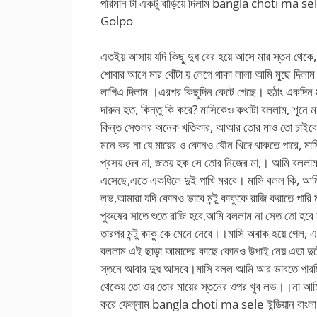
পরিমান টা একটু বাড়িয়ে দিলাম bangla choti ma sele
Golpo
এতইয় আসায় যদি কিছু দুধ বের হয়ে আসে মার স্তন থেকে, 
শোবার আগে মার বোঁটা য় লেগে থাকা লালা আমি মুছে দিলাম
লাগিএ দিলাম ।এরপর কিছুদিন কেটে গেছে। হঠাং একদিন
দারুন হত, কিন্তু কি করে? মাসিকেও কথাটা বললাম, শূন
কিন্ত সেগুলর অনেক খতিকার, আআর তোর মাও তো চাইবেনা।
মনে কর না যে মায়ের ও কোনও যৌন খিদে থাকতে পারে, মা
প্রসয় দেব না, জতয় হক সে তোর নিজের মা,। আমি বললা
এসেছে,এতে একধিলে দুই পাখি মরবে। মাসি বলল কি, আমি বল
লভ,আমারা যদি কোনও ভাবে মন্টু কাকুকে রাজি করাতে পারি
পুরুষের সাতে শুতে রাজি হবে,আমি বললাম না সেত তো হবে না
তারপর মন্টু কাকু কে মেনে নেবে।।মাসি অবাক হয়ে গেল, 
বললাম এই ছাড়া আমাদের কাছে কোনও উপাই নেয় এতা দুটো
স্তনে আবার দুধ আসবে।মাসি বলল আমি আর ভাবতে পারছি
থেকেয় তো ওর তোর মায়ের স্তনের ওপর খুব লভ।।না আমি
করে ফেল্লাম bangla choti ma sele ইন্ডিয়ান বাং