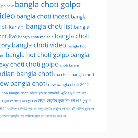
bangla choti golpo
lpo new
ideo
bangla choti incest
bangla
bangla choti list
hoti kahani
bangla
bangla choti
hoti live
bangla choti ma sele
tory
bangla choti video
bangla hot
bangla hot choti golpo
bangla
oti
choti golpo
exy choti
choti kahini
ndian bangla choti
ma chele bangla choti
ew bangla choti
new bangla choti 2022
অফিসে চুদার গল্প
আত্মকাহিনী
আন্টিকে চুদার গল্প
খালা-
i bon bangla choti
ছাত্র-ছাত্রীর চুদাচদির গল্প
পিসি-ফুফুকে
কে চুদার গল্প
গ্রামের মেয়ে চুদার গল্প
ার গল্প
প্রেমিক-প্রেমিকাকে চুদার গল্প
বন্ধু-বান্ধবীর চুদাচুদির গল্প
বাংলা চটি
বৌদিকে চুদার গল্প
-বোনের চুদাচুদির গল্প
ভাবিকে চুদার গল্প
ম্যাডামকে চুদার গল্প