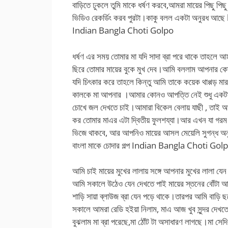
বাড়িতে ঢুকলে তুমি মাকে ধর্ষণ করবে,আমরা মায়ের পিছু প
ভিডিও রেকর্ডিং করব পুরটা।কাকু বলল একটা অনুরধ আছে 
Indian Bangla Choti Golpo
ধর্ষণ এর সময় তোমার মা যদি সাদা ব্রা পরে থাকে তাহলে আম
ছিরে তোমার মায়ের বুকে মুখ দেব।আমি বললাম আপনার কোন
যদি চিৎকার করে তাহলে কিন্তু আমি তাকে কয়েক থাপ্পড় 
কালকে মা আপনার ।আমার কোনও আপত্তি নেই শুধু একটা অন
চোখে জল দেখতে চাই।আমারা বিকেল বেলায় যাছী , তাই আপ
কর তোমার মাএর এটা দ্বিতীয় ফুলশয্যা।আর এখন যা গরম প
ভিজে থাকবে, আর আপনিও মায়ের আসল মেয়েলি সুগন্ধ 
বাংলা মাকে চোদার গল্প Indian Bangla Choti Gol
আমি চাই মায়ের মুখের লালায় সঙ্গে আপনার মুখের লালা যেন
আমি সকালে উঠেও যেন দেখতে পাই মায়ের স্তনের বোঁটা আপ
শাড়ি সায়া ব্লাউজ ব্রা যেন পড়ে থাকে।তারপর আমি বাড়
সকালে আমরা রেডি হইয়া নিলাম, মাএ আজ খুব সুন্দর দেখ
বুঝলাম মা ব্রা পরেছে,মা ঠোঁট টা অসাধারণ লাগছে।মা সে