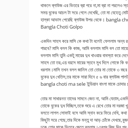
থাকলে ব্লাউজ এর ভিতরে ব্রা পরে না,মা ব্রা না পরলেও
সময় বুকের আচল টা সরে গেলে দেখেছি, তো মা যেহেতু মোটা
হাল্কা আভাস পেয়েছি ব্লাউজ উপর থেকে। bangla choti
Bangla Choti Golpo
একদিন সাহস করে মাসি কে কথা টা বলেই ফেললাম অন্য 
পারবে? মাসি বলল কি কাজ, আমি বললাম মাসি বল তো মায়
বললাম মাসি তুমি একটু মায়ের দুধ খাওয়ার বাবস্তা করে দে
সাহস তো তর,এয় বয়সে মায়ের স্তনে মুখ দিলে লোকে কি ব
ধরলাম।মাসি তখন বলল জানিস তো তোর মা তোকে ৩ বছর পর্
বুকের দুধ খেতিস,তর মাকে সারা দিনে ৫ ৬ বার ব্লাউজ পা
bangla choti ma sele ইন্ডিয়ান বাংলা মাকে চোদা
তোর মা সাধারনত তাদের সামনে জেত না, আমি যেতাম,একদ
তোকে বুকের দুধ দিচ্ছিল,তকে শুয়ে এ রেখে তোর মা দরজা খুল
বলতে লাগল সোফাই বসে আমি স্নান করে ফিরে দেখি, কথা 
কিছুটা সরে গেছে,তার দিকে মন্তু দা আড় চোঁকে দেখছে,বু
ঢুকে তোর মাকে ভিতরে জেতে বললাম।এরপর কিছু দিন পর