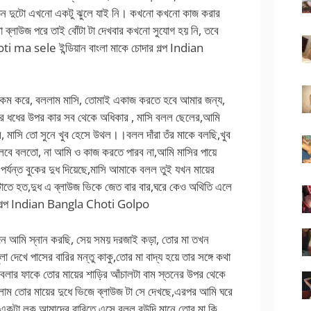
 স্তন দুটো এখনো একটু ঝুলে যাই নি। কখনো কখনো কাজ করার
 ব্লাউজ পরে তাই বোঁটা টা দেখবার কখনো সুযোগ হয় নি, তবে
 ma sele ইন্ডিয়ান বাংলা মাকে চোদার গল্প Indian
রকম করে, বললাম মাসি, তোমাই একাজ করতে হবে আমার জন্য,
ের ধধের উপর কার সব থেকে অধিকার , মাসি বলল ছেলের,আমি
বে, মাসি তো সুনে খুব হেসে উথল।।বলল দাঁরা তঁর মাকে বলছি,খুব
লবে বলতো, না আমি ও কাজ করতে পারব না,আমি মাসির পায়ে
যন্ত বুকের দুধ দিয়েছে,মাসি আমাকে বলল তুই যখন মায়ের
লটাতে হত,দুধ এ ব্লাউজ ভিকে জেত বার বার,ঘরে কেও অথিতি এলে
র গল্প Indian Bangla Choti Golpo
িন আমি স্নান করছি, সেয় সময় দরজাই কড়া, তোর মা তখন
া দেখে পাসের বারির মন্তু কাকু,তোর মা বাদ্য হয়ে তার সঙ্গে কথা
বলার ফাকে তোর মায়ের শাড়ির আঁচালটা বাম স্তনের উপর থেকে
জলাম তোর মায়ের দুধে ভিজে ব্লাউজ টা সে দেখছে,এরপর আমি ঘরে
 একটা লক আমাদের বারিতে এসে বলল বউদি মানে তোর মা কি