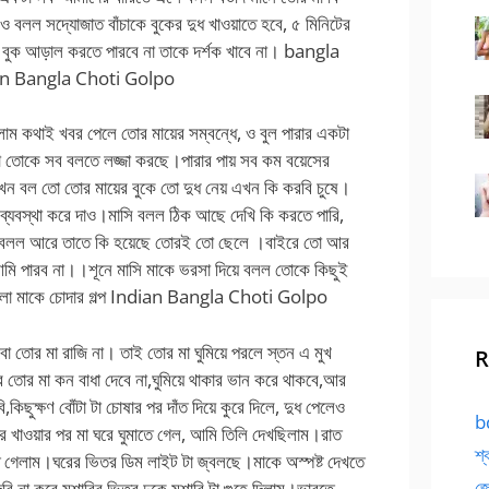
বলল সদ্যোজাত বাঁচাকে বুকের দুধ খাওয়াতে হবে, ৫ মিনিটের
 বুক আড়াল করতে পারবে না তাকে দর্শক খাবে না। bangla
Indian Bangla Choti Golpo
ম কথাই খবর পেলে তোর মায়ের সম্বন্ধে, ও বুল পারার একটা
 তোকে সব বলতে লজ্জা করছে।পারার পায় সব কম বয়েসের
ন বল তো তোর মায়ের বুকে তো দুধ নেয় এখন কি করবি চুষে।
ি ব্যবস্থা করে দাও।মাসি বলল ঠিক আছে দেখি কি করতে পারি,
াসি বলল আরে তাতে কি হয়েছে তোরই তো ছেলে ।বাইরে তো আর
আমি পারব না।।শূনে মাসি মাকে ভরসা দিয়ে বলল তোকে কিছুই
ংলা মাকে চোদার গল্প Indian Bangla Choti Golpo
ো তোর মা রাজি না। তাই তোর মা ঘুমিয়ে পরলে স্তন এ মুখ
R
 তোর মা কন বাধা দেবে না,ঘুমিয়ে থাকার ভান করে থাকবে,আর
কিছুক্ষণ বোঁটা টা চোষার পর দাঁত দিয়ে কুরে দিলে, দুধ পেলেও
bd
ে খাওয়ার পর মা ঘরে ঘুমাতে গেল, আমি তিলি দেখছিলাম।রাত
শ্
ে গেলাম।ঘরের ভিতর ডিম লাইট টা জ্বলছে।মাকে অস্পষ্ট দেখতে
জো
ি না করে মশারির ভিতর ঢুকে মশারি টা গুহে দিলাম।ভাবতে