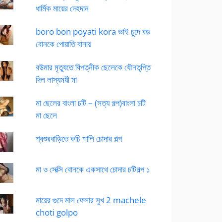
ধার্মিক মায়ের দেহদান
boro bon poyati kora ভাই চুদে বড়
বোনকে পোয়াতি বানায়
বউমার মৃত্যুতে বিপত্নীক ছেলেকে যৌনতৃপ্তি
দিল লাস্যময়ী মা
মা ছেলের বাংলা চটি – (সত্য গল্প)বাংলা চটি
মা ছেলে
শ্বশুরবাড়িতে কচি শালি চোদার গল্প
মা ও সেক্সি বোনকে একসাথে চোদার চটিগল্প ১
মায়ের গুদে মাল ফেলার সুখ 2 machele
choti golpo