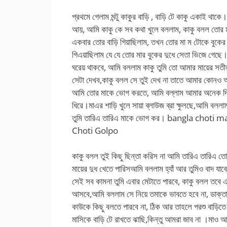
প্রথমে গেলাম মন্টু কাকুর বাড়ি , বাড়ি টে কাকু একাই থ
আয়, আমি কাকু কে সব কথা খুলে বললাম, কাকু বলল তোর 
একবার তোর বাড়ি গিয়াছিলাম, তখন তোর মা ম টোকে বুকের দ
গিএয়াছিলাম যে যে তোর মার বুকের দুধে সেতা ভিজে গেছে
ঘরেয় থাকবে, আমি বললাম কাকু তুমি তো আমার মায়ের সত
সেটা দেখব,কাকু বলল সে তুই দেখ না তাতে আমার কোনও 
আমি তোর মাকে ভোগ করতে, আমি বল্লাম আমার অনেক দি
ধিরে।মাএর শাড়ি খুলে সায়া ব্লাউজ ব্রা ক্ষুলছে,আমি বল
তুমি তারিএ তারিএ মাকে ভোগ কর। bangla choti ma s
Choti Golpo
কাকু বলল তুই কিছু ছিন্তা করিস না আমি তারিএ তারিএ
মায়ের দুধ খেতে পারিসআমি বললাম হ্যাঁ আর তুমিও বাদ যাব
সেই সব কামনা তুমি এবার মেটাতে পারবে, কাকু বলল তবে এ
আসবে,আমি বললাম সে নিয়ে তমাকে ভাবতে হবে না, ডাক্তা
কাউকে কিছু বলতে পারবে না, ঠিক আর তাহলে পরশু বাড়িতে
মাসিকে বাড়ি টে রাখতে ঝাছি,কিন্তু আমরা জাব না ।মাও 