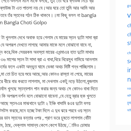
 পেতে শুনলাম মাসি মাকে বলছে, তুই তো ঘরে ব্লাউজ নিচে ব্রা
go
 ব্লাউজ টা এত পাতলা নয় যে।আর ঘরে তো তুমি আর আমি আর
v
িস তবে তঁর স্তনের গঠন ঠিক থাকবে।।মা কিছু বলল না bangla
Indian Bangla Choti Golpo
c
c
টা খুললাম দেখে অবাক হয়ে গেলাম যে মায়ের স্তন দুটো সাদা ব্রা
s
ি যে অপরূপ দেখতে লাগছে আমার মাকে মলে বোঝানো যাবে না,
 নগ্ন করে,থিক সেয়রকম অবস্তা মায়ের এখন্মাএর হাত দুটো মাথার
ch
৩৬ মাপের স্তন টা সাদা ব্রা এ বাধা,ধিরে ধিরেমুখ নামিয়ে আনলাম
s
্মের ফলে একটা অদ্ভুত ঘামে ভেজা অথচ মিষ্টি গন্ধ পাচ্ছিলাম।
i
করে,মা তো চিত হয়ে শুয়ে আছে,আর কোনও রাস্তা না পেয়ে, মায়ের
n
ধীরে ধীরে বার করতে লাগলাম, মা দেখলাম একটু নড়ে উঠলো,বুজলাম
তর্বাস খুলছে স্তন্যপান পান করার জন্য অথচ সে কোনও বাধা দিতে
va
ে কি অপরূপ দর্শন বলে বোঝানো যাবেনা ,যে হেতু ব্রার হুক খুলতে
মাসি
ে আছে স্তনএর মাঝখানে দুটো ২ ইঞ্চি বাদামি রএর দুটো বলয়
চুদ
সটস করছে,মনে হচ্ছে টকা দিলে এ দুধ ঝরে পরবে ওয় স্তন
ভাই
ডান স্তনের বন্তার ওপর , প্রাণ ভরে চুষতে লাগলাম বোঁটা
লাম, ঠছে, দেক্লাম সামান্য কেপে কেপে উঠছে,ামিও চোষার