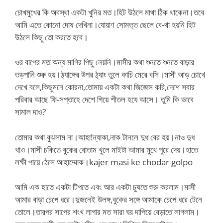
চোখমুখের কি অবস্থা একটা খুনির মত।হিট উঠলে মাথা ঠিক থাকেনা।তবে
আমি এতে কোনো দোষ দেখিনা।যোয়াণ সোমত্ত ছেলে বে-থা হয়নি হিট
উঠলে কিছু তো করতে হবে।
ওর বাপের মত অন্য মাগির পিছু নেয়নি।মাসীর কথা শুনতে শুনতে বাড়ার
তড়পানি শুরু হয়।ঠ্যাঙ্গের উপর ঠ্যাং তুলে কাচি মেরে বসি।মাসী আড় চোখে
দেখে বলে,কিছুমনে কোরনা,তোমায় একটা কথা জিজ্ঞেস করি,দেশে সবার
পরিবার আছে ফি-সপ্তাহে দেশে গিয়ে শীতল হযে আসে। তুমি কি ভাবে
সামাল দাও?
তোমার কথা বুঝলাম না।আহা!ন্যাকা,নাক টানলে দুধ বের হয়।নাও দুধ
খাও।মাসী চকিতে বুকের বোতাম খুলে মাইটা আমার মুখে পুরে দেয়।হাতে
লক্ষী পায়ে ঠেলে আহাম্মোক।kajer masi ke chodar golpo
আমি এক হাতে একটা টিপতে এবং আর একটা চুষতে শুরু করলাম।মাসী
আমার বাড়া চেপে ধরে।দুজনেই উলঙ্গ,বুকের সঙ্গে আমাকে চেপে ধরে টেনে
তোলে।তারপর সাপের শংখ লাগার মত সারা ঘর দাপিয়ে বেড়াতে লাগলাম।