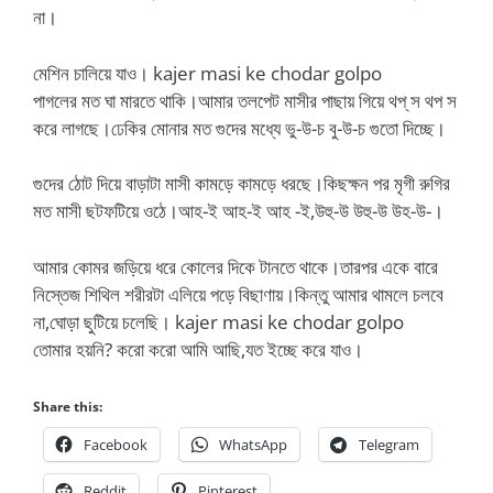
না।
মেশিন চালিয়ে যাও। kajer masi ke chodar golpo
পাগলের মত ঘা মারতে থাকি।আমার তলপেট মাসীর পাছায় গিয়ে থপ্ স থপ স
করে লাগছে।ঢেকির মোনার মত গুদের মধ্যে ভু-উ-চ বু-উ-চ গুতো দিচ্ছে।
গুদের ঠোট দিয়ে বাড়াটা মাসী কামড়ে কামড়ে ধরছে।কিছক্ষন পর মৃগী রুগির
মত মাসী ছটফটিয়ে ওঠে।আহ-ই আহ-ই আহ -ই,উহু-উ উহু-উ উহ-উ-।
আমার কোমর জড়িয়ে ধরে কোলের দিকে টানতে থাকে।তারপর একে বারে
নিস্তেজ শিথিল শরীরটা এলিয়ে পড়ে বিছাণায়।কিন্তু আমার থামলে চলবে
না,ঘোড়া ছুটিয়ে চলেছি। kajer masi ke chodar golpo
তোমার হয়নি? করো করো আমি আছি,যত ইচ্ছে করে যাও।
Share this:
Facebook
WhatsApp
Telegram
Reddit
Pinterest