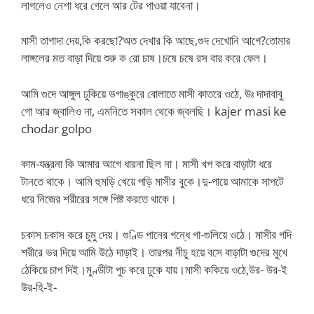
লাগলেও নেশা ধরে গেলে আর টের পাওয়া যাবেনা।
মাসী তাগাদা দেয়,কি করছো?অত দেখার কি আছে,গুদ দেখোনি আগে?তোমার
লাঙ্গলের মত বাড়া দিয়ে শুরু ক রো চাষ।চষে চষে রস বার করে ফেল।
আমি গুদে আঙ্গুল ঢুকিয়ে ভগাঙ্কুরে বোলাতে মাসী কাতরে ওঠে, উঃ দাদাবাবু
গো আর জ্বালিও না, এমনিতে সকাল থেকে জ্বলছি। kajer masi ke
chodar golpo
কাম-যন্ত্রনা কি আমার আগে ধারনা ছিল না। মাসী খপ করে বাড়াটা ধরে
টানতে থাকে। আমি হুমড়ি খেয়ে পড়ি মাসীর বুকে।দু-পায়ে আমাকে সাপটে
ধরে নিজের শরীরের সঙ্গে পিষ্ট করতে থাকে।
চকাস চকাস করে চুমু দেয়। গুণ্ডি পানের গন্ধে গা-গুলিয়ে ওঠে। মাসীর গদি
শরীরে ভর দিয়ে আমি উঠে দাড়াই। তারপর নীচু হয়ে বসে বাড়াটা গুদের মুখে
ঠেকিয়ে চাপ দিই।মুণ্ডীটা পুচ করে ঢুকে যায়।মাসী ককিয়ে ওঠে,উর- উর-ই
উর-হি-ই-