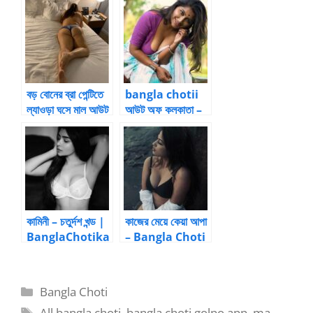
ফাটালো বাবা – বাংলা
চটি
বড় বোনের ব্রা পেন্টিতে
bangla chotii
ল্যাওড়া ঘসে মাল আউট
আউট অফ কলকাতা –
22 by
Anuradha
Sinha Roy |
Bangla choti
kahini
কামিনী – চতুর্দশ খন্ড |
কাজের মেয়ে কেয়া আপা
BanglaChotika
– Bangla Choti
hini
Golpo
Categories
Bangla Choti
Tags
All bangla choti
,
bangla choti golpo app
,
ma