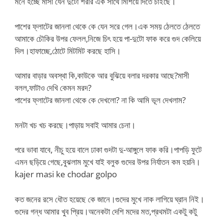
মনে হচ্ছে মাসী যেন দুটো শরীর এক সাথে মিশিয়ে দিতে চাইছে।
পাশের ফ্লাটের জানলা থেকে কে যেন সরে গেল।এক সময় ঠেলতে ঠেলতে
আমাকে চৌকির উপর ফেলল,নিজে চিৎ হয়ে পা-দুটো ফাক করে গুদ কেলিয়ে
দিল।হাফাচ্ছে,ঠোটে মিটমিট করছে হাসি।
আমার বাড়ার অবস্থা কি,কাউকে আর বুঝিয়ে বলার দরকার আছে?মাসী
বলল,ফাটাও দেখি কেমন মরদ?
পাশের ফ্লাটের জানলা থেকে কে দেখলো? না কি আমি ভূল দেখলাম?
মনটা খচ খচ করছে।পাড়ায় সবাই আমার চেনা।
পরে ভাবা যাবে, নীচু হয়ে বালে ঢাকা গুদটা দু-আঙ্গুলে ফাক করি।পাপড়ি ফুটে
এমন ছড়িয়ে গেছে,বুঝলাম মুখে যাই বলুক গুদের উপর নির্যাতন কম হয়নি।
kajer masi ke chodar golpo
কত জনের রসে ধৌত হয়েছে কে জানে।গুদের মুখে নাক লাগিয়ে ঘ্রান নিই।
গুদের গন্ধ আমার খুব প্রিয়।অনেকটা দেশি মদের মত,প্রথমটা একটু কটু