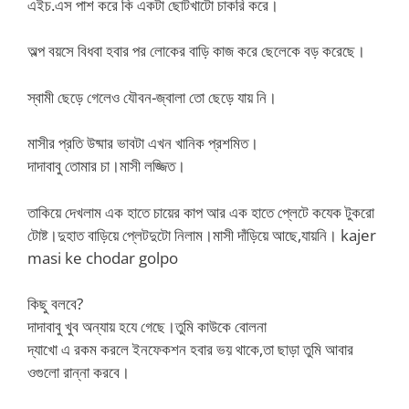
এইচ.এস পাশ করে কি একটা ছোটখাটো চাকরি করে।
অল্প বয়সে বিধবা হবার পর লোকের বাড়ি কাজ করে ছেলেকে বড় করেছে।
স্বামী ছেড়ে গেলেও যৌবন-জ্বালা তো ছেড়ে যায় নি।
মাসীর প্রতি উষ্মার ভাবটা এখন খানিক প্রশমিত।
দাদাবাবু তোমার চা।মাসী লজ্জিত।
তাকিয়ে দেখলাম এক হাতে চায়ের কাপ আর এক হাতে প্লেটে কযেক টুকরো
টোষ্ট।দুহাত বাড়িয়ে প্লেটদুটো নিলাম।মাসী দাঁড়িয়ে আছে,যায়নি। kajer
masi ke chodar golpo
কিছু বলবে?
দাদাবাবু খুব অন্যায় হযে গেছে।তুমি কাউকে বোলনা
দ্যাখো এ রকম করলে ইনফেকশন হবার ভয় থাকে,তা ছাড়া তুমি আবার
ওগুলো রান্না করবে।