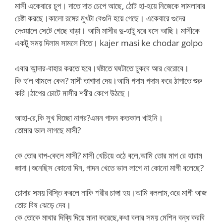
মাসী একেবারে চুপ। দাতে দাত চেপে আছে, ঠোট হা-হয়ে নিজেকে সামলাবার
চেষ্টা করছে।কালো রঙ্গের মুখটা বেগুনি হয়ে গেছে। একেবারে গুদের
দেওয়ালে সেটে গেছে বাড়া। আমি মাসীর দু-হাটু ধরে বসে আছি। মাসীকে
একটু সময় দিলাম সামলে নিতে। kajer masi ke chodar golpo
এবার আন্দার-বাহার করতে হবে।ঘষ্টাতে ঘষটাতে ঢুকবে আর বেরোবে।
কি হ’ল থামলে কেন? মাসী তাগাদা দেয়।আমি গদাম গদাম করে ঠাপাতে শুরু
করি।ঠাপের চোটে মাসীর শরীর কেপে উঠছে।
আহা-রে,কি সুখ দিচ্ছো নাগর?এমন গাদন কতকাল খাইনি।
তোমার ভাল লাগছে মাসী?
কে তোর বাপ-কেলে মাসী? মাসী খেচিয়ে ওঠে বলে,আমি তোর মাগ রে হারাম
জাদা।শুনেছিস কোনো দিন, গাদন খেতে ভাল লাগে না কোনো মাগী বলেছে?
চোদার সময় খিস্তি করলে নাকি শরীর চাঙ্গা হয়।আমি বললাম,ওরে মাগী আজ
তোর বিষ ঝেড়ে দেব।
কে তোকে মাথার দিব্যি দিয়ে মানা করেছে,কথা বলার সময় মেশিন বন্ধ করবি