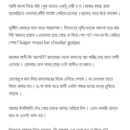
আমি বাংলা নিয়ে পড়ি।ঘুম ভাংতে একটু দেরী হ ল।মাথার কাছে রাখা
হাতঘড়িতে দেখলাম,কাঁটা সাতটা পেরিয়ে চলেছে।ধড়ফড় করে উঠে বসলাম।
লুঙ্গিটা কোমরে ভাল করে প্যাচালাম। লিনেনের লুঙ্গি,সহজে আলগা হয়ে যায়
গিট থাকতে চায়না।এতবেলা হয়ে গেছে চা দিয়ে গেল না? সেন-দা কি বেরিয়ে
গেছে? kajer masi ke chodar golpo
কাজের মাসী কি আসেনি? রান্নাঘর থেকে বাসনের শব্দ পাচ্ছি,তার মানে মাসী
এসেছে। রোববার মেস ফাকা,তাড়া নেই মাসীও তা জানে।
চোখেমুখে জল দিয়ে রান্নাঘরের দিকে এগিয়ে গেলাম। যা দেখলাম তাতে
বিষম খাবার মত। দু-পা ফাক করে মাসী একটা গাজর গুদের মধ্যে ঢুকিয়ে
নাড়ছে।
আমার উপস্থিতি টের পেয়ে চমকে কাপড় নামিয়ে দিল। এখন ভাবছি রান্না
ঘরে না এলেই ভাল হত।
নিজেকে সামলে নিয়ে বললাম, কি ব্যাপার এত বেলা হল চা দিলে না?