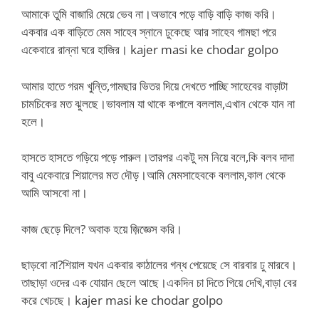
আমাকে তুমি বাজারি মেয়ে ভেব না।অভাবে পড়ে বাড়ি বাড়ি কাজ করি।
একবার এক বাড়িতে মেম সাহেব স্নানে ঢুকেছে আর সাহেব গামছা পরে
একেবারে রান্না ঘরে হাজির। kajer masi ke chodar golpo
আমার হাতে গরম খুন্তি,গামছার ভিতর দিয়ে দেখতে পাচ্ছি সাহেবের বাড়াটা
চামচিকের মত ঝুলছে।ভাবলাম যা থাকে কপালে বললাম,এখান থেকে যান না
হলে।
হাসতে হাসতে গড়িয়ে পড়ে পারুল।তারপর একটু দম নিয়ে বলে,কি বলব দাদা
বাবু একেবারে শিয়ালের মত দৌড়।আমি মেমসাহেবকে বললাম,কাল থেকে
আমি আসবো না।
কাজ ছেড়ে দিলে? অবাক হয়ে জ়িজ্ঞেস করি।
ছাড়বো না?শিয়াল যখন একবার কাঠালের গন্ধ পেয়েছে সে বারবার ঢু মারবে।
তাছাড়া ওদের এক যোয়ান ছেলে আছে।একদিন চা দিতে গিয়ে দেখি,বাড়া বের
করে খেচছে। kajer masi ke chodar golpo