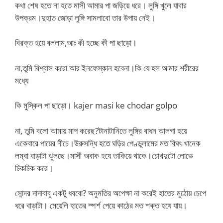
কথা শেষ হতে না হতে মাসী আমার পা জড়িয়ে ধরে। লুঙ্গি খুলে যাবার
উপক্রম।দুহাত জোড়া লুঙ্গি সামলাবো তার উপায় নেই।
বিরক্ত হয়ে বললাম,আঃ কী হচ্ছে কী পা ছাড়ো।
না,তুমি বিশ্বাস করো আর ইনফেস্কান হবেনা।কি যে হল আমার শরীরের
মধ্যে
কি মুস্কিল পা ছাড়ো। kajer masi ke chodar golpo
না, তুমি বলো আমায় মাপ করেছ?টানাটানিতে লুঙ্গির বাধন আলগা হয়ে
একেবারে পায়ের নীচে।উরুসন্ধি হতে ঘড়ির পেণ্ডুলামের মত বিঘৎ খানেক
লম্বা বাড়াটা ঝুলছে।মাসী অবাক হযে তাকিয়ে থাকে।চোখদুটো লোভে
চিকচিক করে।
সোন্দর দাদাবাবু একটু ধববো? অনুমতির অপেক্ষা না করেই হাতের মুঠোয় চেপে
ধরে বাড়াটা। মেয়েলি হাতের স্পর্শ পেয়ে কাঠের মত শক্ত হযে যায়।