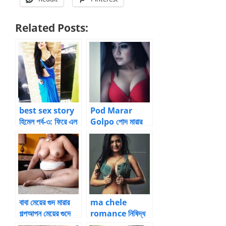
Related Posts:
best sex story
Pod Marar
হিমেল পর্ব-৩: ফিরে এল
Golpo পোদ মারার
উর্মিলা
গল্প – আপু/দিদিকে
চুদার গল্প
বাবা মেয়ের গুদ মারার
ma chele
গল্পআপন মেয়ের গুদে
romance নিষিদ্ধ
বাবার ধোন- মেয়ের ভোদা
রহস্যময়ী