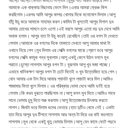
আস্তে আস্তে খেলাটা জমাতে লাগ্লাম।চুমুর গতি আরও বাড়িয়ে দিল।
আমাকে এক ধাক্কায় বিছানায় ফেলে দিল।এবার আমরা ফ্রেঞ্চ কিস
করছিলাম।এরপর আমি আপুর কাপড় খোলার দিকে মনোযোগ দিলাম।আপু
হাঁটু উচু করে আমাকে সাহায্য করল।কামিয টা খুলতেই আপুর বিশাল দুধ
আমার চোখের সামনে চলে এলো।এই বয়সে আপুর এতো বড় দুধ দেখে আমি
অবাক হলাম। আপুর হাত টা উচু করেই রেখেছিল।তাই ওর বগল টা দেখতে
পেলাম।আমাকে ওর বগলের দিকে তাকাতে দেখতে আপু আমার মাথা টা
ওখানে নিয়ে গেল।মুখ দিলাম ওর সেক্সি বগলের মাঝে।প্রাণ ভরে আপুর
বগলের সেক্সি কামুক গন্ধ সুক্লাম।আপু একটু কেপে উঠল বগলে মুখ
পরাতে।চুস্তে লাগলাম আপুর বগল টা। বুঝলাম আপু খুব মজা পাচ্ছে।
এভাবে খানিকক্ষণ আপুর বগল টা চেটে দিতেই ও খুব উত্তেজিত হয়ে গেল।
বোন আমার এক টান দিয়ে আমার প্যানটা খুলে ল্যাংটা করে দিল।আমিও
পাজামার ফিতা খুলে দিলাম। ওর পরিষ্কার ভোদা দেখে আমি হর্নই হয়ে
গেলাম।কি করব বুঝতে পারছিলাম না।আপু বলল মুখ দিতে।আমিও সাথে
সাথে ভোদায় চুমু দিতে শুরু করলাম।আপু উত্তেজনায় চিৎকার করতে
লাগল। জিবটা ভরে দিলাম গুদের ভেতরে।হাত দুটিও থেমে নেই। একটা
হাত দিয়ে আপুর দুধ টিপতে লাগলাম আর অন্য টা দিয়ে ওর থাই কচলাতে
লাগলাম।মুখ থেকে একটু থুতু ভোদায় দিলাম।আপু যেন কামে ফেটে পড়বে