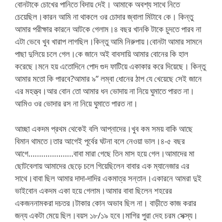
বোনটাকে চোখের পানিতে বিদায় দেই। আমাকে অবশ্য সাথে নিতে
চেয়েছিল।কারন আমি না থাকলে ওর চোদার জ্বালা মিটাবে কে। কিন্তু
আমার পরীক্ষার কারনে আটকে গেলাম।৪ বছর খানকি টাকে চুদতে পারব না
এটা ভেবে খুব খারাপ লাগছিল।কিন্তু আমি নিরুপায়।বোনটা আমার সামনে
পাছা দুলিয়ে চলে গেল।কে জানে অই বাবসায়ি আমার বোনের কি হাল
করেছে।মনে হয় এতোদিনে পোদ গুদ ফাটিয়ে একাকার করে দিয়েছে। কিন্তু
আমার মতো কি পারবে?আমার ৯” লম্বা ধোনের ঠাপ যে খেয়েছে সেই জানে
এর মহত্ত্ব।আর বোন তো আমার ধন ভোদায় না নিয়ে ঘুমাতে পারত না।
আমিও ওর ভোদার রস না নিয়ে ঘুমাতে পারত না।
আচ্ছা একদম প্রথম থেকেই বলি আপ্নাদের।খুব কম সময় বাকি আছে
বিমান থামতে।তার আগেই পূর্বের ঘটনা বলে নেওয়া ভাল।৪-৫ বছর
আগে…………………বাবা মারা গেছে তিন মাস হয়ে গেল।আমাদের মা
ছোটবেলায় আমাদের ছেড়ে চলে গিয়েছিলেন বাবার এক ম্যানেজার এর
সাথে।বাবা ছিল আমার দাদা-দাদির একমাত্র সন্তান।একারনে আমরা দুই
ভাইবোন একদম একা হয়ে গেলাম।আমার বাবা ছিলেন শহরের
একজননামকরা দচতর।টাকার কোন অভাব ছিল না। বাড়ীতে কাজ করার
জন্য একটা মেয়ে ছিল।বয়স ১৮/১৯ হবে।মাগির পুরা দেহ চরম সেক্স্য।