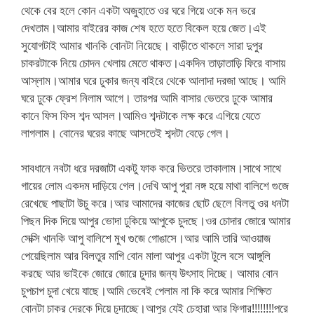
থেকে বের হলে কোন একটা অজুহাতে ওর ঘরে গিয়ে ওকে মন ভরে
দেখতাম।আমার বাইরের কাজ শেষ হতে হতে বিকেল হয়ে জেত।এই
সুযোগটাই আমার খানকি বোনটা নিয়েছে। বাড়ীতে থাকলে সারা দুপুর
চাকরটাকে নিয়ে চোদন খেলায় মেতে থাকত।একদিন তাড়াতাড়ি ফিরে বাসায়
আস্লাম।আমার ঘরে ঢুকার জন্য বাইরে থেকে আলাদা দরজা আছে। আমি
ঘরে ঢুকে ফ্রেশ নিলাম আগে। তারপর আমি বাসার ভেতরে ঢুকে আমার
কানে ফিস ফিস শব্দ আসল।আমিও শব্দটাকে লক্ষ করে এগিয়ে যেতে
লাগলাম। বোনের ঘরের কাছে আসতেই শব্দটা বেড়ে গেল।
সাবধানে নবটা ধরে দরজাটা একটু ফাক করে ভিতরে তাকালাম।সাথে সাথে
গায়ের লোম একদম দাড়িয়ে গেল।দেখি আপু পুরা নঙ্গ হয়ে মাথা বালিশে গুজে
রেখেছে পাছাটা উচু করে।আর আমাদের কাজের ছোট ছেলে বিলতু ওর ধনটা
পিছন দিক দিয়ে আপুর ভোদা ঢুকিয়ে আপুকে চুদছে।ওর চোদার জোরে আমার
সেক্সি খানকি আপু বালিশে মুখ গুজে গোঙাসে।আর আমি তারি আওয়াজ
পেয়েছিলাম আর বিলতুর মাগি বোন মালা আপুর একটা টুলে বসে আঙ্গুলি
করছে আর ভাইকে জোরে জোরে চুদার জন্য উৎসাহ দিচ্ছে। আমার বোন
চুপচাপ চুদা খেয়ে যাছে।আমি ভেবেই পেলাম না কি করে আমার শিক্ষিত
বোনটা চাকর দেরকে দিয়ে চুদাচ্ছে।আপুর যেই চেহারা আর ফিগার!!!!!!!!পরে