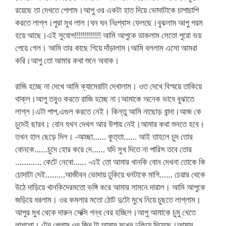
রয়েছে তা দেখতে পেলাম।আপু ওর একটা হাত দিয়ে ভোদাটাকে চাপাচাপি
করতে লাগ্ল।পুরা মুখ লাল।ঘন ঘন নিঃশ্বাস ফেলছে।বুঝলাম আপু গরম
হয়ে আছে।এই সুযোগ!!!!!!!!!!!!! আমি আপুকে ডাকলাম সেতো পুরো ভয়
পেয়ে গেল। আমি তার কাছে গিয়ে দাঁড়ালাম।আমি বললাম এসো আমরা
করি।আপু তো আমার কথা শুনে অবাক।
রাজি হচ্ছে না দেখে আমি ক্যামেরাটা দেখালাম। ওত দেখে বিস্ময়ে তাকিয়ে
থাক্ল।আপু তবুও করতে রাজি হচ্ছে না।আমাকে অনেক ভাবে বুঝাতে
লাগ্ল।এটা পাপ,এগুল করতে নেই। কিন্তু আমি নাছোড় বান্দা।আজ কে
চুদেই ছারব। বোন যখন দেখল আর উপায় নেই।আমার কথা শুনতে হবে।
তখন হাল ছেড়ে দিল। -আচ্ছা…… কুত্তা…… আই তাহলে চুদ তোর
বোনকে……চুদে হোর করে দে…… যদি সুখ দিতে না পারিস তবে তোর
………… কেটে নেবো…… -এই তো আমার খানকি বোন দেখনা তোকে কি
চোদাটা দেই………আজীবন ভোদায় ঢুকিয়ে ধনটাকে মাগি…… চেয়ার থেকে
উঠে দাড়িয়ে খানকিদেরমতো ভঙ্গি করে আমার সামনে দারাল। আমি আপুকে
জড়িয়ে ধরলাম। ওর কমলার মতো ঠোট দুটো মুখে নিয়ে চুছতে লাগ্লাম।
আপুর মুখ থেকে দারুন সেক্সি গন্ধ বের হচ্ছিল।আপু আমাকে চুমু খেতে
লাগলো। টের পেলাম ওর জিব টা আমার মুখের ঢুকিয়ে দিয়েছে।আমার