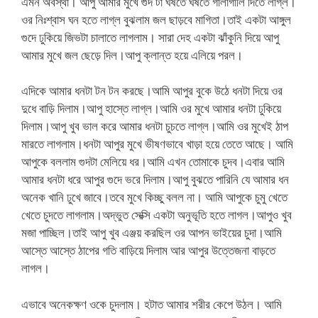
এমন অবস্থা। আপু আমার মুখে গুদ টা ঘষতে ঘষতে গালাগালি দিতে লাগ্ল।
ওর নিঃশ্বাস ঘন হতে লাগ্ল বুঝলাম জল ছাড়বে মাগিতা।তাই একটা আঙ্গুল
গুদে ঢুকিয়ে জিভটা চালাতে লাগলাম। সারা দেহ একটা ঝাঁকুনি দিয়ে আপু
আমার মুখে জল ছেড়ে দিল।আপু ক্লান্ত হয়ে এলিয়ে পরল।
এদিকে আমার ধনটা টন টন করছে।আমি আপুর বুকে উঠে ধনটা দিয়ে ওর
দুধে বাড়ি দিলাম।আপু হাস্তে লাগ্ল।আমি ওর মুখে আমার ধনটা ঢুকিয়ে
দিলাম।আপু খুব ভাল করে আমার ধনটা চুচতে লাগ্ল।আমি ওর মুখেই ঠাপ
মারতে লাগলাম।ধনটা আপুর মুখে ভীষণভাবে খাড়া হয়ে তেতে আছে। আমি
আপুকে বললাম গুদটা মেলিয়ে ধর।আমি এখন তোমাকে চুদব।এবার আমি
আমার ধনটা ধরে আপুর গুদে ভরে দিলাম।আপু বুঝতে পারিনি যে আমার ধন
অনেক খানি ঢুখে জাবে।তবে মুখে কিচ্ছু বলল না। আমি আপুকে চুমু খেতে
খেতে চুদতে লাগলাম।অদ্ভুত সেক্সি একটা অনুভূতি হতে লাগল।আপুও খুব
মজা পাচ্ছিল।তাই আপু খুব এঞ্জয় করছিল ওর আপন ভাইয়ের চুদা।আমি
আস্তে আস্তে ঠাপের গতি বাড়িয়ে দিলাম আর আপুর উত্তেজনা বাড়তে
লাগল।
এভাবে অনেকক্ষণ ওকে চুদলাম। হটাত আমার শরীর কেপে উঠল। আমি