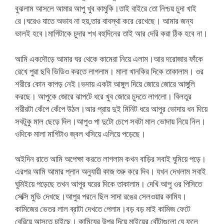
বুঝলাম আসলে আমার আপু খুব কামুকি।তাই বাইরে তো নিশ্চয় চুদা খাই
রে।ঘরেও যাতে অভাব না হয়,তার বাবস্থা করে রেখেছে। আমার জন্য
ভালই হবে।মাগিটাকে চুদার শখ বহুদিনের তাই আর দেরি করা ঠিক হবে না।
আমি একদৌড়ে আমার ঘর থেকে কামেরা নিয়ে এলাম।আর দরোজার ফাঁকে
রেখে পুরা ছবি ভিডিও করতে লাগলাম। মালা খানকির দিকে তাকালাম। ওর
শরীরে কোন কাপড় নেই।ভদায় একটা আঙ্গুল দিয়ে জোরে জোরে আঙ্গুলি
করছে। আপুকে জোরে ঝাপটে ধরে খুব জোরে চুদতে লাগলো। বিলতুর
শরীরটা কেঁপে কেঁপে উঠল।আর প্রায় দুই মিনিট ধরে আপুর ভোদায় ধন দিয়ে
সবটুকু মাল ছেড়ে দিল।আপুও পা দুটো চেপে সবটা মাল ভোদায় নিয়ে নিল।
ওদিকে মালা মাগিটাও জ্বল খসিয়ে এলিয়ে পড়েছে।
অইদিন রাতে আমি অপেক্ষা করতে লাগলাম কখন বাড়ির সবাই ঘুমিয়ে পড়ে।
এরপর আমি আমার প্লান অনুযায়ী কাজ শুরু করে দিব। যখন দেখলাম সবাই
ঘুমিইয়ে পড়েছে তখন আপুর ঘরের দিকে তাকালাম। দেখি আপু ওর পিসিতে
সেক্সি মুভি দেখছে।আপুর পরনে ছিল সাদা রঙের সেলওয়ার কামিয।
কামিজের ভেতর লাল ব্রাটা দেখতে পেলাম।বড় বড় মাই কামিজ ফেটে
বেরিয়ে আসতে চাইছে। কামিযের উপর দিয়ে মাইয়ের বোঁটাগুলো যে ফুলে