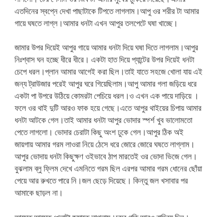
এতদিনের স্বপ্নে দেখা পাছাটাকে টিপতে লাগলাম।আপু ওর শরীর টা আমার
গায়ে ঘষতে লাগ্ল।আমার ধনটা এখন আপুর তলপেটে ঘষা খাচ্ছে।
জামার উপর দিয়েই আপুর গায়ে আমার ধনটা দিয়ে ঘষা দিতে লাগলাম।আপুর
নিঃশ্বাস ঘন হচ্ছে ধীরে ধীরে। একটা হাত দিয়ে প্যান্টের উপর দিয়েই ধনটা
চেপে ধরল।প্লান আমার আগেই করা ছিল।তাই যাতে সহজে খোলা যায় এই
জন্য ট্রাউজার পরেই আপুর ঘরে গিয়েছিলাম।আপু আমার গলা জড়িয়ে ধরে
একটা পা উপরে উঠিয়ে কোমরটা পেচিয়ে ধরল।ও এখন এক পায়ে দাড়িয়ে ।
ফলে ওর থাই দুটি আরও ফাক হয়ে গেছে।এতে আপুর থাইয়ের চিপায় আমার
ধনটা আটকে গেল।তাই আমার ধনটা আপুর ভোদার স্পর্শ খুব ভালোমতো
পেতে লাগলো। ভোদার চেরাটা কিছু অংশ ঢুকে গেল।আপুর ঠিক অই
জায়গায় আমার গরম লাওরা নিয়ে ঠেসে ধরে জোরে জোরে ঘষতে লাগ্লাম।
আপুর ভোদায় ধনটা কিছুক্ষণ ওইভাবে ঠাপ মারতেই ওর ভোদা ভিজে গেল।
বুঝলাম ব্লু ফ্লিম দেখে এমনিতে গরম ছিল এরপর আমার গরম ধোনের ছোঁয়া
পেয়ে আর রুখতে পারে নি।জল ছেড়ে দিয়েছে। কিন্তু জল খসাবার পর
আমাকে ছাড়ল না।