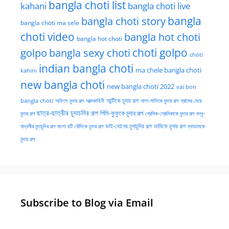
bangla choti list
kahani
bangla choti live
bangla choti story
bangla
bangla choti ma sele
choti video
bangla hot choti
bangla hot choti
golpo
choti golpo
bangla sexy choti
choti
indian bangla choti
ma chele bangla choti
kahini
new bangla choti
new bangla choti 2022
vai bon
অফিসে চুদার গল্প
আত্মকাহিনী
আন্টিকে চুদার গল্প
খালা-মাসিকে চুদার গল্প
গ্রামের মেয়ে
bangla choti
ছাত্র-ছাত্রীর চুদাচদির গল্প
পিসি-ফুফুকে চুদার গল্প
চুদার গল্প
প্রেমিক-প্রেমিকাকে চুদার গল্প
বন্ধু-
ভাই-বোনের চুদাচুদির গল্প
ভাবিকে চুদার গল্প
বান্ধবীর চুদাচুদির গল্প
বাংলা চটি
বৌদিকে চুদার গল্প
ম্যাডামকে
চুদার গল্প
Subscribe to Blog via Email