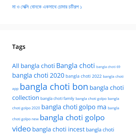
মা ও সেক্সি বোনকে একসাথে চোদার চটিগল্প ১
Tags
Bangla choti
All bangla choti
bangla choti 69
bangla choti 2020
bangla choti 2022
bangla choti
bangla choti bon
bangla choti
app
collection
bangla choti family
bangla choti golpo
bangla
bangla choti golpo ma
choti golpo 2020
bangla
bangla choti golpo
choti golpo new
video
bangla choti incest
bangla choti