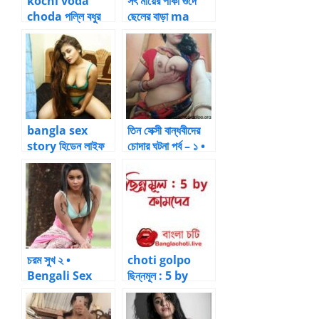
kochi voda
সৎ মায়ের পাকা গুদে
choda পল্লি বধুর
ছেলের বাড়া ma
চোদন কাহিনি – 14
chele choti
by Kanizhaque
bangla sex
তিন সেক্সী বান্ধবীদের
story হিডেন লাইফ
চোদার ঘটনা পর্ব – ১ •
অফ এ ফাদার – ০2
Bengali Sex
by বীর্যবাহাদুর
Stories
চরম সুখ ২ •
choti golpo
Bengali Sex
ছিন্নমূল : 5 by
Stories
কামদেব