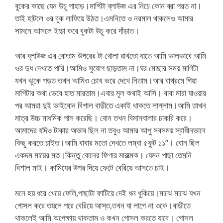
বুকের কাছে যেন উচু পাহাড়।মাগিটা ব্লাউজ এর নিচে কোন ব্রা পরত না।
তাই হাটলে ওর বুক লাফিয়ে উঠত।এমনিতে ও নরমাল থাকলেও আমার
সামনে আসলে ইচ্চা করে বুকটা উচু করে দাঁড়াত।
আর ব্লাউজ এর বোতাম উপরের টা খোলা রাখতো যাতে আমি ভালভাবে আমি
ওর দুধ দেখতে পারি।আমিও সুযোগ ছাড়তাম না।ঘর মোছার সময় মাগিটা
যখন ঝুকে পড়ত তখন আমিও চোখ ভরে দেখে নিতাম।আর বাথ্রমে গিয়া
মাগিটার কথা ভেবে হাত মারতাম।এবার মূল কথাই আসি। বাবা মারা যাওয়ার
পর আমরা দুই ভাইবোন বিশাল বাড়ীতে একাই থাকতে লাগ্লাম।আমি তাখন
মাত্র উচ্চ মাধমিক পাস করেছি। বোন তখন বিমানবালার চাকরি করে।
আমাদের যদিও টাকার অভাব ছিল না তবুও আমার আপু সবসময় স্বাধীনভাবে
কিছু করতে চাইত।আমি বাবার মতো দেখতে লম্বা ৫ফুট ১১”। বোন ছিল
একদম মায়ের মত।কিন্তু বোনের ফিগার মারাত্মক। যেমন পাছা তেমনি
বিশাল মাই। কামিযের উপর দিয়ে ফেটে বেরিয়ে আসতে চাই।
মনে হয় ধরে খেয়ে ফেলি,পাছাটা ফাটিয়ে দেই ধন ধুকিয়ে।মাঝে মাঝে যখন
গোসল করে তয়লে পরে বেরিয়ে আস্ত,তখন যা লাগে না ওকে।বাড়ীতে
থাকলেই আমি অপেক্ষায় থাকতাম ও কখন গোসল করতে যাবে। গোসল