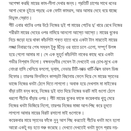
অপেক্ষা করছি মায়ের কাম-লীলা দেখার জন্য। প্রতিটি চাপের সাথে ধনের
আগা থেকে চুইয়ে পড়ছে এক ফোটা কামরস, আর আমার দেহে বয়ে যাচ্ছে
বিদ্যুৎ স্রোত।
পীট এবার খাটের ওপর উঠে নিজের দুই পা মায়ের পেটের দু’ ধারে রেখে নিজের
শরীরটা মায়ের দেহের ওপর নামিয়ে আনলো আস্তে আস্তে। মায়ের বুকের
নিচে জড়ো হয়ে থাকা কাঁচলিটা শক্ত হাতে ধরে একটা টান মারতেই মায়ের
লজ্জা নিবারণের শেষ সম্বল টুকু ছিঁড়ে ওর হাতে চলে এলো, সম্পূর্ণ উলঙ্গ
হয়ে গেলো আমার মা। সে এক মুহূর্ত কাঁচলিটা নাকের কাছে ধরে একটা
গভীর নিশ্বাস নিলো। বক্ষবন্ধনীর লেবেল টা দেখতেই ওর চোখ-মুখে এক
নোংরা হাসি খেলিয়ে বললো, ড্যাম, নেভার টিটি-ফাক্ড থার্টি-সিক্স ডাবল ডিজ
বিফোর। তারপর ফিনফিনে কাপড়টা বিছানায় ফেলে দিয়ে সে মায়ের স্তনের
ভাজে নিজের ধনটা ঠেলে দিতে লাগলো। অবাক হয়ে দেখলাম মা মাইকের
বাঁড়া চাটা বন্ধ করে, নিজের দুই হাত দিয়ে নিজের ভরাট মাই গুলো ঠেলে
ধরলো পীটের বাঁড়ার ওপর। পীট মায়ের বুকের ফাকে কয়েকবার থুতু মেরে
নিজের ধনটা ভিজিয়ে নিলো, তারপর নিজের মাজা আগ-পিছ করে চুদতে
লাগলো আমার মায়ের বিরাট রসালো মাই গুলোকে।
কয়েকবার মায়ে স্তনের ফাঁকে নুনু আগ পিছ করতেই পীটের ধনটা মনে হলো
আরো একটু বড় হতে শুরু করেছে। দেখতে দেখতেই ধনটা ফুলে প্রায় নয়-