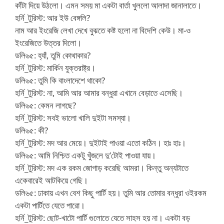
কাঁটা দিয়ে উঠলো। এমন সময় মা একটা বার্তা খুললো আলাদা জানালাতে।
হর্নি_টুরিস্ট: আর ইউ বেঙ্গলি?
নাম আর ইংরেজি লেখা দেখে বুঝতে কষ্ট হলো না বিদেশি কেউ। মা-ও
ইংরেজিতে উত্তর দিলো।
ডলি৬৫: হ্যাঁ, তুমি কোথাকার?
হর্নি_টুরিস্ট: মার্কিন যুক্তরাষ্ট্র।
ডলি৬৫: তুমি কি বাংলাদেশে থাকো?
হর্নি_টুরিস্ট: না, আমি আর আমার বন্ধুরা এখানে বেড়াতে এসেছি।
ডলি৬৫: কেমন লাগছে?
হর্নি_টুরিস্ট: সবই ভালো খালি দুইটা সমস্যা।
ডলি৬৫: কী?
হর্নি_টুরিস্ট: মদ আর মেয়ে। দুইটাই পাওয়া এতো কঠিন। হাঃ হাঃ।
ডলি৬৫: আমি নিশ্চিত একটু খুঁজলে দু’টোই পাওয়া যায়।
হর্নি_টুরিস্ট: মদ এক রকম জোগাড় করেছি আমরা। কিন্তু অন্যটাতে
একেবারেই আটকিয়ে গেছি।
ডলি৬৫: ঢাকায় এখন বেশ কিছু পার্টি হয়। তুমি আর তোমার বন্ধুরা ওইরকম
একটা পার্টিতে যেতে পারো।
হর্নি_টুরিস্ট: ছোট-খাটো পার্টি গুলোতে যেতে সাহস হয় না। একটা বড়