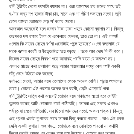
হর্নি_টুরিস্ট: দেখো পয়সাটা ব্যাপার না। ওরা আমাদের চার জনের সাথে দুই
ঘণ্টার জন্য দশ হাজার টাকা চায়, মানে এক শ’ পঁচিশ ডলারের মতো। তুমি
চেলে আমরা তোমাকে দেড় শ’ ডলার দেবো।
আজকাল অনেকেই বলে হাজার টাকা ঢাকা শহরে কোনো ব্যাপার না। কিন্তু
তারপরও দশ হাজার টাকা যে একেবারে ফেলনা, তাও তো না। এই লম্পট
গুলোর কি মায়ের দেহের বর্ণনা এতোটাই পছন্দ হয়েছে? ও তো বললোই যে
মাকে কল্পনা করেই ও উত্তেজিত হয়ে পড়ছে। ওকে আর দোষ দি কী করে।
নিজের মায়ের দেহের বিবরণ পড়ে আমারই প্রতি রাতে যে অবস্থা হয়।
এখনও মায়ের কথা চালাচাল পড়ে আমার পায়জামার মধ্যে বেশ স্পষ্ট একটা
তাঁবু জেগে উঠতে শুরু করেছে।
ডলি৬৫: দেখো, আমার বয়স তোমাদের থেকে অনেক বেশি। প্রায় পঞ্চাশের
মতো। তোমরা এই পয়সায় অনেক অল্প বয়সী, সেক্সি এস্কোর্ট পাবা।
হর্নি_টুরিস্ট: সত্যি কথা বলবো? তোমার বয়স পঞ্চাশের মতো হবে সেইটা
আন্দাজ করেই আমি তোমাকে বার্তা পাঠিয়েছি। আমরা এই সফরে এখনও
পর্যন্ত যা মেয়ে লাগিয়েছি, সব ছিলো আমাদের মতো, অকাল পক্ক। কিন্তু
এই প্রথম একটা কুগারের সাথে আমরা কিছু করতে পারবো… তাও এই রকম
সেক্সি একটা কুগার। ওহ গড… তোমাকে বলে বোঝাতে পারবো না কথাটা
চিন্তা করেই আমার ধন কেমন চাঙ্গা হয়ে উঠেছে। তোমার কথা আমার