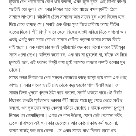
ঢুকিয়ে বেশ শক্ত করে চেপে ধরে বললো, এমন জুসি বুবস, এই মাগির কাপড়
পরাটাই তো ভুল। সে এবার নিজের হাত দিয়ে মায়ের বক্ষবন্ধনীটা ঠেলে
নামাতে লাগলো। কাঁচলিটা ঠেলে নামাচ্ছে আর মায়ের বুক গুলো নিজের হাত
দিয়ে ঢেকে রাখছে সে। সবাই এক তীব্র ক্ষুধা নিয়ে তাকিয়ে আছে পীটের
হাতের দিকে। পীট বিশ্রী ভাবে হেসে নিজের হাতটা সরিয়ে নিতে লাগলো আর
একটু একটু করে সবার চোখের সামনে বেরিয়ে পড়লো আমার মায়ের বিরাট
মাই গুলো। এক সাথে চার জনই চ্যাঁচামেচি শুরু করে দিলো মায়ের টইটম্বুর
স্তন গুলো দেখে। বাঙ্গিতে কতো রস, এক বার না চুষলেই না, ফাঁকে ধন দিয়ে
চুদতেই হবে, এই ধরনের বিশ্রী কথা ছুটে আসতে লাগলো লম্পট গুলোর মুখ
থেকে।
মায়ের লজ্জা নিবারণের শেষ সম্বল কোমরের কাছে জড়ো হয়ে থাকা এক গুচ্ছ
কাপড়। এবার মায়ের ভরাট দেহ থেকে বস্ত্রহরণের পালা ইলাইজার। সে
সায়ার ফিতা খুলতে খুলতে ঠাট্টা করে বললো, স্কার্ট থাকতে গায়ে ওই বিরাট
বিছানার চাদরটা প্যাঁচানোর দরকার কী? মায়ের পায়ে চুমু খেতে খেতে ডেইভ
বললো, গুদ লুকানোর জন্য কেল্লা বানিয়ে রেখেছে। মাইক এতক্ষণ চুপচুাপ
নিজের ধন চোষাচ্ছিলো। এবার সে বলে উঠলো, যেমন ঢেউ খেলানো শরীর,
ঢেকে না রাখলে এই খান কার ছেলেদের আর কোনো কাজ কর্ম হতো না,
রাস্তা ঘাটেই শুরু হয়ে যেতো। সে এবার মায়ের মাথা নিজের হাতে ধরে