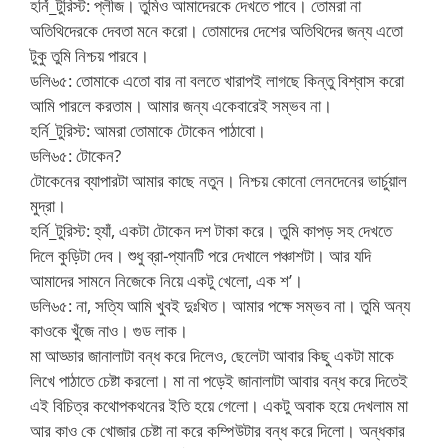
হর্নি_টুরিস্ট: প্লীজ। তুমিও আমাদেরকে দেখতে পাবে। তোমরা না
অতিথিদেরকে দেবতা মনে করো। তোমাদের দেশের অতিথিদের জন্য এতো
টুকু তুমি নিশ্চয় পারবে।
ডলি৬৫: তোমাকে এতো বার না বলতে খারাপই লাগছে কিন্তু বিশ্বাস করো
আমি পারলে করতাম। আমার জন্য একেবারেই সম্ভব না।
হর্নি_টুরিস্ট: আমরা তোমাকে টোকেন পাঠাবো।
ডলি৬৫: টোকেন?
টোকেনের ব্যাপারটা আমার কাছে নতুন। নিশ্চয় কোনো লেনদেনের ভার্চুয়াল
মুদ্রা।
হর্নি_টুরিস্ট: হ্যাঁ, একটা টোকেন দশ টাকা করে। তুমি কাপড় সহ দেখতে
দিলে কুড়িটা দেব। শুধু ব্রা-প্যানটি পরে দেখালে পঞ্চাশটা। আর যদি
আমাদের সামনে নিজেকে নিয়ে একটু খেলো, এক শ’।
ডলি৬৫: না, সত্যি আমি খুবই দুঃখিত। আমার পক্ষে সম্ভব না। তুমি অন্য
কাওকে খুঁজে নাও। গুড লাক।
মা আড্ডার জানালাটা বন্ধ করে দিলেও, ছেলেটা আবার কিছু একটা মাকে
লিখে পাঠাতে চেষ্টা করলো। মা না পড়েই জানালাটা আবার বন্ধ করে দিতেই
এই বিচিত্র কথোপকথনের ইতি হয়ে গেলো। একটু অবাক হয়ে দেখলাম মা
আর কাও কে খোজার চেষ্টা না করে কম্পিউটার বন্ধ করে দিলো। অন্ধকার