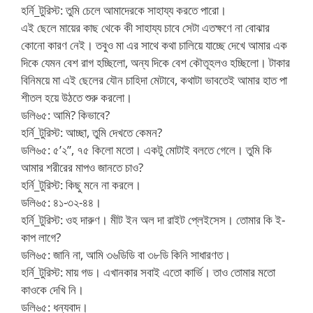
হর্নি_টুরিস্ট: তুমি চেলে আমাদেরকে সাহায্য করতে পারো।
এই ছেলে মায়ের কাছ থেকে কী সাহায্য চাবে সেটা এতক্ষণে না বোঝার
কোনো কারণ নেই। তবুও মা এর সাথে কথা চালিয়ে যাচ্ছে দেখে আমার এক
দিকে যেমন বেশ রাগ হচ্ছিলো, অন্য দিকে বেশ কৌতূহলও হচ্ছিলো। টাকার
বিনিময়ে মা এই ছেলের যৌন চাহিদা মেটাবে, কথাটা ভাবতেই আমার হাত পা
শীতল হয়ে উঠতে শুরু করলো।
ডলি৬৫: আমি? কিভাবে?
হর্নি_টুরিস্ট: আচ্ছা, তুমি দেখতে কেমন?
ডলি৬৫: ৫’২”, ৭৫ কিলো মতো। একটু মোটাই বলতে গেলে। তুমি কি
আমার শরীরের মাপও জানতে চাও?
হর্নি_টুরিস্ট: কিছু মনে না করলে।
ডলি৬৫: ৪১-৩২-৪৪।
হর্নি_টুরিস্ট: ওহ দারুণ। মীট ইন অল দা রাইট প্লেইসেস। তোমার কি ই-
কাপ লাগে?
ডলি৬৫: জানি না, আমি ৩৬ডিডি বা ৩৮ডি কিনি সাধারণত।
হর্নি_টুরিস্ট: মায় গড। এখানকার সবাই এতো কার্ভি। তাও তোমার মতো
কাওকে দেখি নি।
ডলি৬৫: ধন্যবাদ।