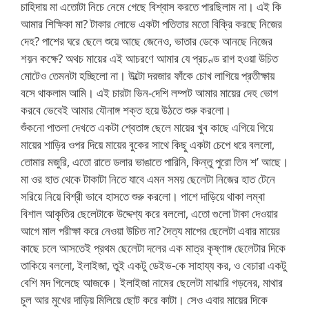
চাহিদায় মা এতোটা নিচে নেমে গেছে বিশ্বাস করতে পারছিলাম না। এই কি
আমার শিক্ষিকা মা? টাকার লোভে একটা পতিতার মতো বিক্রি করছে নিজের
দেহ? পাশের ঘরে ছেলে শুয়ে আছে জেনেও, ভাতার ডেকে আনছে নিজের
শয়ন কক্ষে? অথচ মায়ের এই আচরণে আমার যে প্রচণ্ড রাগ হওয়া উচিত
মোটেও তেমনটা হচ্ছিলো না। উল্টো দরজার ফাঁকে চোখ লাগিয়ে প্রতীক্ষায়
বসে থাকলাম আমি। এই চারটা ভিন-দেশি লম্পট আমার মায়ের দেহ ভোগ
করবে ভেবেই আমার যৌনাঙ্গ শক্ত হয়ে উঠতে শুরু করলো।
শুঁকনো পাতলা দেখতে একটা শ্বেতাঙ্গ ছেলে মায়ের খুব কাছে এগিয়ে গিয়ে
মায়ের শাড়ির ওপর দিয়ে মায়ের বুকের সাথে কিছু একটা চেপে ধরে বললো,
তোমার মজুরি, এতো রাতে ডলার ভাঙাতে পারিনি, কিন্তু পুরো তিন শ’ আছে।
মা ওর হাত থেকে টাকাটা নিতে যাবে এমন সময় ছেলেটা নিজের হাত টেনে
সরিয়ে নিয়ে বিশ্রী ভাবে হাসতে শুরু করলো। পাশে দাড়িয়ে থাকা লম্বা
বিশাল আকৃতির ছেলেটাকে উদ্দেশ্য করে বললো, এতো গুলো টাকা দেওয়ার
আগে মাল পরীক্ষা করে নেওয়া উচিত না? দৈত্য মাপের ছেলেটা এবার মায়ের
কাছে চলে আসতেই প্রথম ছেলেটা দলের এক মাত্র কৃষ্ণাঙ্গ ছেলেটার দিকে
তাকিয়ে বললো, ইলাইজা, তুই একটু ডেইভ-কে সাহায্য কর, ও বেচারা একটু
বেশি মদ গিলেছে আজকে। ইলাইজা নামের ছেলেটা মাঝারি গড়নের, মাথার
চুল আর মুখের দাড়িয় মিলিয়ে ছোট করে কাটা। সেও এবার মায়ের দিকে