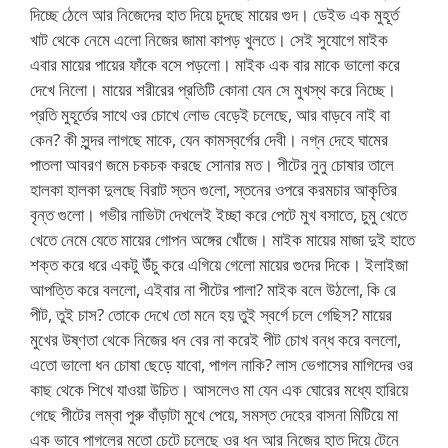
দিচ্ছে ঠেলে আর নিজেদের হাত দিয়ে চুদছে মায়ের গুদ। ডেইভ এক মুহূর্ত
খাট থেকে নেমে এলো নিজের জামা কাপড় খুলতে। সেই সুযোগে মাইক
এবার মায়ের পায়ের ফাঁকে বসে পড়লো। মাইক এক বার মাকে ভালো করে
দেখে নিলো। মায়ের শরীরের প্রতিটি কোনা যেন সে মুখস্থ করে নিচ্ছে।
প্রতি মুহূর্তের সাথে ওর চোখে লোভ বেড়েই চলেছে, আর বাড়বে নাই বা
কেন? কী সুন্দর লাগছে মাকে, যেন কামস্বর্গের দেবী। নগ্ন দেহে ঘামের
পাতলা আবরণ জমে চকচক করছে সোনার মত। পীটের নুনু চোষার তালে
হালকা হালকা দুলছে বিরাট স্তন গুলো, স্তনের ওপরে করমচার আকৃতির
বৃন্ত গুলো। গভীর নাভিটা দেখলেই ইচ্ছা করে পেটে মুখ বসাতে, চুমু খেতে
খেতে নেমে যেতে মায়ের গোপন অঙ্গের খোঁজে। মাইক মায়ের মাজা দুই হাতে
শক্ত করে ধরে একটু উঁচু করে এগিয়ে গেলো মায়ের গুদের দিকে। ইলাইজা
আপত্তি করে বললো, এইবার না পীটের পালা? মাইক বলে উঠলো, কি রে
পীট, তুই চাস? তোকে দেখে তো মনে হয় তুই স্বর্গে চলে গেছিস? মায়ের
মুখের উষ্ণতা থেকে নিজের ধন বের না করেই পীট চোখ বন্ধ করে বললো,
এতো ভালো ধন চোষা ছেড়ে যাবো, পাগল নাকি? লাস ভেগাসের মাগিদের ওর
কাছ থেকে শিখে যাওয়া উচিত। আসলেও মা যেন এক ঘোরের মধ্যে হারিয়ে
গেছে পীটের লম্বা পুরু বাঁড়াটা মুখে পেয়ে, সমস্ত দেহের বাসনা মিটিয়ে মা
এক ভাবে পাগলের মতো চেটে চলেছে ওর ধন আর নিজের হাত দিয়ে টেনে