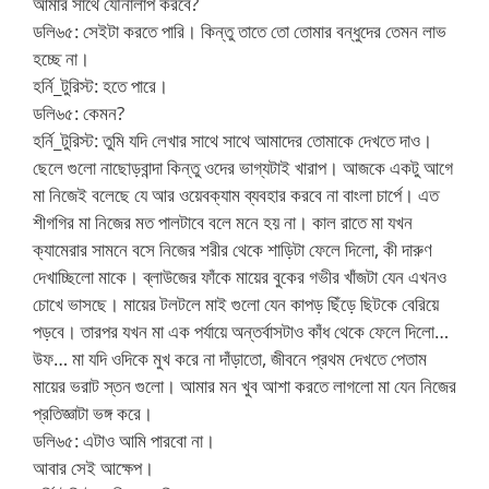
আমার সাথে যৌনালাপ করবে?
ডলি৬৫: সেইটা করতে পারি। কিন্তু তাতে তো তোমার বন্ধুদের তেমন লাভ
হচ্ছে না।
হর্নি_টুরিস্ট: হতে পারে।
ডলি৬৫: কেমন?
হর্নি_টুরিস্ট: তুমি যদি লেখার সাথে সাথে আমাদের তোমাকে দেখতে দাও।
ছেলে গুলো নাছোড়বান্দা কিন্তু ওদের ভাগ্যটাই খারাপ। আজকে একটু আগে
মা নিজেই বলেছে যে আর ওয়েবক্যাম ব্যবহার করবে না বাংলা চার্পে। এত
শীগগির মা নিজের মত পালটাবে বলে মনে হয় না। কাল রাতে মা যখন
ক্যামেরার সামনে বসে নিজের শরীর থেকে শাড়িটা ফেলে দিলো, কী দারুণ
দেখাচ্ছিলো মাকে। ব্লাউজের ফাঁকে মায়ের বুকের গভীর খাঁজটা যেন এখনও
চোখে ভাসছে। মায়ের টলটলে মাই গুলো যেন কাপড় ছিঁড়ে ছিটকে বেরিয়ে
পড়বে। তারপর যখন মা এক পর্যায়ে অন্তর্বাসটাও কাঁধ থেকে ফেলে দিলো…
উফ… মা যদি ওদিকে মুখ করে না দাঁড়াতো, জীবনে প্রথম দেখতে পেতাম
মায়ের ভরাট স্তন গুলো। আমার মন খুব আশা করতে লাগলো মা যেন নিজের
প্রতিজ্ঞাটা ভঙ্গ করে।
ডলি৬৫: এটাও আমি পারবো না।
আবার সেই আক্ষেপ।