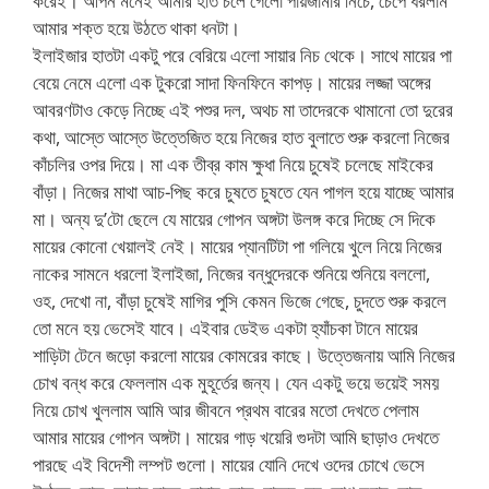
করেই। আপন মনেই আমার হাত চলে গেলো পায়জামার নিচে, চেপে ধরলাম
আমার শক্ত হয়ে উঠতে থাকা ধনটা।
ইলাইজার হাতটা একটু পরে বেরিয়ে এলো সায়ার নিচ থেকে। সাথে মায়ের পা
বেয়ে নেমে এলো এক টুকরো সাদা ফিনফিনে কাপড়। মায়ের লজ্জা অঙ্গের
আবরণটাও কেড়ে নিচ্ছে এই পশুর দল, অথচ মা তাদেরকে থামানো তো দুরের
কথা, আস্তে আস্তে উত্তেজিত হয়ে নিজের হাত বুলাতে শুরু করলো নিজের
কাঁচলির ওপর দিয়ে। মা এক তীব্র কাম ক্ষুধা নিয়ে চুষেই চলেছে মাইকের
বাঁড়া। নিজের মাথা আচ-পিছ করে চুষতে চুষতে যেন পাগল হয়ে যাচ্ছে আমার
মা। অন্য দু’টো ছেলে যে মায়ের গোপন অঙ্গটা উলঙ্গ করে দিচ্ছে সে দিকে
মায়ের কোনো খেয়ালই নেই। মায়ের প্যানটিটা পা গলিয়ে খুলে নিয়ে নিজের
নাকের সামনে ধরলো ইলাইজা, নিজের বন্ধুদেরকে শুনিয়ে শুনিয়ে বললো,
ওহ, দেখো না, বাঁড়া চুষেই মাগির পুসি কেমন ভিজে গেছে, চুদতে শুরু করলে
তো মনে হয় ভেসেই যাবে। এইবার ডেইভ একটা হ্যাঁচকা টানে মায়ের
শাড়িটা টেনে জড়ো করলো মায়ের কোমরের কাছে। উত্তেজনায় আমি নিজের
চোখ বন্ধ করে ফেললাম এক মুহূর্তের জন্য। যেন একটু ভয়ে ভয়েই সময়
নিয়ে চোখ খুললাম আমি আর জীবনে প্রথম বারের মতো দেখতে পেলাম
আমার মায়ের গোপন অঙ্গটা। মায়ের গাড় খয়েরি গুদটা আমি ছাড়াও দেখতে
পারছে এই বিদেশী লম্পট গুলো। মায়ের যোনি দেখে ওদের চোখে ভেসে