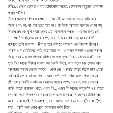
ডলি৬৫: দেখো তোমরা এমন তোষামোদ করছো, তোমাদের অনুরোধ ফেলাটা
সত্যি কঠিন।
নিজের চোখকে বিশ্বাস হচ্ছে না। মা এই অসভ্য প্রস্তাবে রাজি হয়ে
যাচ্ছে। না, না, না এটা হতে পারে না। মা নিজে আমাকে বলেছে যে মা শুধু
নিজের মন কে খুশি করার জন্য এই যৌনালাপ করছে। পয়সার জন্য তো
না। আমি পারছিলাম না আর পড়তে। নিজের চোখ বন্ধ করে সব ঘটনা
সাজাতে চেষ্টা করলাম। কিন্তু মনে ভাসতে লাগলো এক বীভৎস চিত্র।
কোনো এক হোটেলের খাটে শুয়ে আছে মা। এক দল লম্পট এগুচ্ছে মায়ের
দিকে, যেন এক দল হায়েনা এগিয়ে আসছে ক্ষুধা নিয়ে। মায়ের ভরাট দেহে
হাত দিয়ে মাকে বিবস্ত্র করছে ওরা সবাই মিলে, আর ওদের চার জোড়া হাত
কচলাচ্ছে মায়ের দেহের সর্বত্র। কেউ চেপে ধরেছে মায়ের বিরাট মাই গুলো
তো কেউ ডলছে মায়ের পাছা। আর কেউ কেউ সোজা চলে গেছে মায়ের
যৌনাঙ্গে। একটা একটা করে মায়ের দেহের কাপড় সরাচ্ছে ওরা। মায়ের
শাড়ি, মায়ের ব্লাউজ, সায়া, এমন কি… এমন কি মায়ের অন্তর্বাসও। মায়ের
রসালো দেহটা উলঙ্গ করে মায়ের দিকে এগিয়ে যাচ্ছে নিজেদের যৌনাঙ্গ বের
করে। ওরা সবাই মিলে মাকে চুদবে। মায়ের তামার মতো দেহটা ওরা ছিঁড়ে
খাবে। আমি ভয়ে চোখ খুলে তাকালাম পর্দার দিকে।