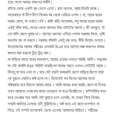
হয়ে গেলো আমার সামনের পর্দাটা।
বাইরে থেকে একটা শব্দ ভেসে এলো। রাত অনেক, প্রায় তিনটা বাজে।
অন্ধকারে পা টিপে টিপে নিজের ঘর থেকে বেরিয়ে এলাম। না, পড়ার ঘরের
দরজা খোলা, মা ওখানে নেই। বাকি বাড়ি অন্ধকার, শুধু মায়ের ঘরের দরজা
একটু ফাঁক করা, ভেতর থেকে আসছে ডিম লাইটের আলো। কী অদ্ভুত, মা
তো বাতি জেলে ঘুমায় না। আস্তে আস্তে এগিয়ে গেলাম দরজার দিকে, চেষ্টা
করলাম শব্দ না করতে। দরজার ফাঁকটা একটু বড় করে, উঁকি দিলাম ভেতরে।
উত্তেজনায় আমার শরীরের ভেতরটা ঠাণ্ডা হয়ে আস্তে শুরু করলেও মাথায়
জমতে শুরু করলো বিন্দু বিন্দু ঘাম।
মা দাড়িয়ে আছে ঘরের মাঝখানে, মায়ের চেহারা দেখতে পারছি আমি। সন্ধ্যায়
মা যেই বাদামি রঙের শাড়িটা পরেছিলো মায়ের পরনে এখনও সেইটাই আছে।
কিন্তু মা ঘরে একা না। ঘরে যেই চারটা অবাঙালি ছেলে দাড়িয়ে ছিলো তারা
কে বুঝতে মোটেও কষ্ট হলো না। নিমেষেই সব দিনের আলোর মতো
পরিষ্কার হয়ে উঠলো আমার কাছে। আমি মায়ের কথা পড়ছি জেনে মা নিশ্চয়
তখন আমাকে দেখানোর জন্য ওদেরকে না করে দিয়েছিলো। কম্পিউটার বন্ধ
করে দেওয়ার পরে আমি যেই ঘুমাতে চলে এসেছি, মা ফেরত গিয়ে নিজের
সম্মতি জানিয়ে এসেছে হর্নি_টুরিস্টকে। কষ্ট করে এই রাতে গুলশানে না
গিয়ে, ওই লম্পট গুলোকেই ডেকে এনেছে আমাদের বাড়িতে। শরীরের