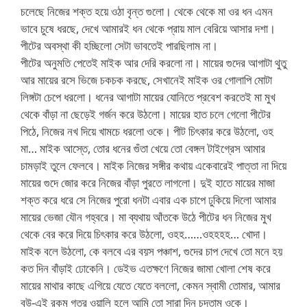
চলেছে নিজের শক্ত হয়ে ওঠা বৃন্ত গুলো। থেকে থেকে মা ওর ধন এমন
ভাবে চুষে ধরছে, দেখে আমারই ধন থেকে প্রায় মাল বেরিয়ে আসার দশা।
পীটের অবস্থা কী হচ্ছিলো সেটা ভাবতেই পারছিলাম না।
পীটের অনুমতি পেতেই মাইক আর দেরি করলো না। মায়ের গুদের আগাটা থুতু
আর মায়ের রসে ভিজে চকচক করছে, সেখানেই মাইক ওর গোলাপি মোটা
লিঙ্গটা চেপে ধরলো। ধনের আগাটা মায়ের যোনিতে প্রবেশ করতেই মা মুখ
থেকে বাঁড়া না ছেড়েই গর্জন করে উঠলো। মায়ের হাত চলে গেলো পীটের
পিঠে, নিজের নখ দিয়ে খামচে ধরলো ওকে। পীট চিৎকার করে উঠলো, ওহ
মা… মাইক আস্তে, তোর ধনের গুঁতা খেয়ে তো বেঙ্গল টাইগ্রেস আমার
চামড়াই তুলে ফেলবে। মাইক নিজের সঙ্গীর কথায় একেবারেই পাত্তা না দিয়ে
মায়ের গুদে জোর করে নিজের বাঁড়া পুরতে লাগলো। দুই হাতে মায়ের মাজা
শক্ত করে ধরে সে নিজের পুরো ধনটা এবার এক চাপে ঢুকিয়ে দিলো আমার
মায়ের ভেজা যৌন গহ্বরে। মা ব্যথায় আঁতকে উঠে পীটের ধন নিজের মুখ
থেকে বের করে দিয়ে চিৎকার করে উঠলো, ওহহ……ওহহহহ… খোদা।
মাইক বলে উঠলো, কে বলবে এর বয়স পঞ্চাশ, গুদের চাপ দেখে তো মনে হয়
কত দিন বাঁড়াই ঢোকেনি। ডেইভ এতক্ষণে নিজের জামা খোলা শেষ করে
মায়ের মাথার কাছে এগিয়ে যেতে যেতে বললো, কেমন স্বামী তোমার, আমার
বউ-এই রকম গতর ওয়ালি হলে আমি তো সারা দিন চুদতাম ওকে।