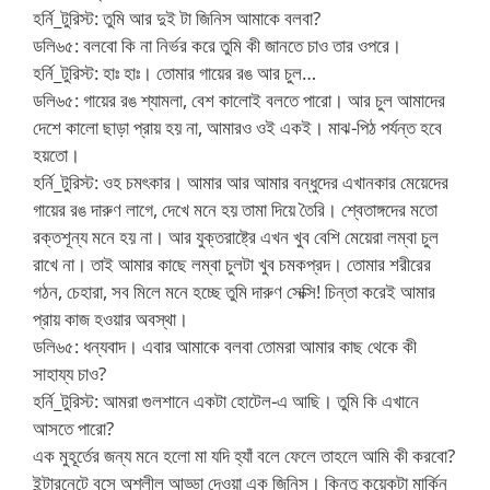
হর্নি_টুরিস্ট: তুমি আর দুই টা জিনিস আমাকে বলবা?
ডলি৬৫: বলবো কি না নির্ভর করে তুমি কী জানতে চাও তার ওপরে।
হর্নি_টুরিস্ট: হাঃ হাঃ। তোমার গায়ের রঙ আর চুল…
ডলি৬৫: গায়ের রঙ শ্যামলা, বেশ কালোই বলতে পারো। আর চুল আমাদের
দেশে কালো ছাড়া প্রায় হয় না, আমারও ওই একই। মাঝ-পিঠ পর্যন্ত হবে
হয়তো।
হর্নি_টুরিস্ট: ওহ চমৎকার। আমার আর আমার বন্ধুদের এখানকার মেয়েদের
গায়ের রঙ দারুণ লাগে, দেখে মনে হয় তামা দিয়ে তৈরি। শ্বেতাঙ্গদের মতো
রক্তশূন্য মনে হয় না। আর যুক্তরাষ্ট্রে এখন খুব বেশি মেয়েরা লম্বা চুল
রাখে না। তাই আমার কাছে লম্বা চুলটা খুব চমকপ্রদ। তোমার শরীরের
গঠন, চেহারা, সব মিলে মনে হচ্ছে তুমি দারুণ সেক্সি! চিন্তা করেই আমার
প্রায় কাজ হওয়ার অবস্থা।
ডলি৬৫: ধন্যবাদ। এবার আমাকে বলবা তোমরা আমার কাছ থেকে কী
সাহায্য চাও?
হর্নি_টুরিস্ট: আমরা গুলশানে একটা হোটেল-এ আছি। তুমি কি এখানে
আসতে পারো?
এক মুহূর্তের জন্য মনে হলো মা যদি হ্যাঁ বলে ফেলে তাহলে আমি কী করবো?
ইন্টারনেটে বসে অশ্লীল আড্ডা দেওয়া এক জিনিস। কিন্তু কয়েকটা মার্কিন