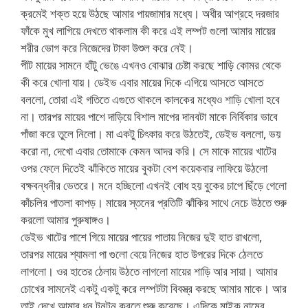
ক্রমেই শক্ত হয়ে উঠছে আমার পায়জামার মধ্যে। অধীর আগ্রহে দরজার
ফাঁকে মুখ লাগিয়ে দেখতে থাকলাম কী করে এই লম্পট গুলো আমার মায়ের
শরীর ভোগ করে নিজেদের টাকা উশুল করে নেই।
পীট মায়ের সামনে হাঁটু ভেঙে এখনও বোঝার চেষ্টা করছে শাড়ি কোমর থেকে
কী করে খোলা যায়। ডেইভ এবার মায়ের দিকে এগিয়ে আসতে আসতে
বললো, তোরা এই গতিতে এগুতে থাকলে কালকের মধ্যেও শাড়ি খোলা হবে
না। তারপর মায়ের পাশে দাড়িয়ে বিশাল মাপের দানবটা মাকে নির্বিকার ভাবে
পাঁজা করে তুলে নিলো। মা একটু চিৎকার করে উঠতেই, ডেইভ বললো, ভয়
করো না, দেখো এবার তোমাকে কেমন আদর করি। সে মাকে মায়ের খাটের
ওপর ফেলে দিতেই ঝাঁকিতে মায়ের বুকটা বেশ কয়েকবার লাফিয়ে উঠলো
বক্ষবন্ধনীর ভেতরে। মনে হচ্ছিলো এখনই বোধ হয় বুকের চাপে ছিঁড়ে গেলো
কাঁচলির পাতলা কাপড়। মায়ের স্তনের প্রতিটি ঝাঁকির সাথে নেচে উঠতে শুরু
করলো আমার পুরুষাঙ্গও।
ডেইভ খাটের পাশে গিয়ে মায়ের পায়ের পাতায় নিজের দুই হাত রাখলো,
তারপর মায়ের শ্যামলা পা গুলো বেয়ে নিজের হাত উপরের দিকে ঠেলতে
লাগলো। ওর হাতের ঠেলায় উঠতে লাগলো মায়ের শাড়ি আর সায়া। আমার
চোখের সামনেই একটু একটু করে লম্পটটা বিবস্ত্র করছে আমার মাকে। আর
তাই দেখে আমার ধন টনটন করতে শুরু করেছে। এদিকে মাইক নামের