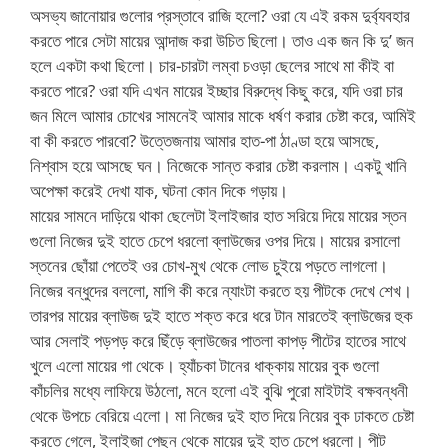
অসভ্য জানোয়ার গুলোর প্রস্তাবে রাজি হলো? ওরা যে এই রকম দুর্ব্যবহার
করতে পারে সেটা মায়ের আন্দাজ করা উচিত ছিলো। তাও এক জন কি দু’ জন
হলে একটা কথা ছিলো। চার-চারটা লম্বা চওড়া ছেলের সাথে মা কীই বা
করতে পারে? ওরা যদি এখন মায়ের ইচ্ছার বিরুদ্ধে কিছু করে, যদি ওরা চার
জন মিলে আমার চোখের সামনেই আমার মাকে ধর্ষণ করার চেষ্টা করে, আমিই
বা কী করতে পারবো? উত্তেজনায় আমার হাত-পা ঠাণ্ডা হয়ে আসছে,
নিশ্বাস হয়ে আসছে ঘন। নিজেকে সান্ত করার চেষ্টা করলাম। একটু খানি
অপেক্ষা করেই দেখা যাক, ঘটনা কোন দিকে গড়ায়।
মায়ের সামনে দাড়িয়ে থাকা ছেলেটা ইলাইজার হাত সরিয়ে দিয়ে মায়ের স্তন
গুলো নিজের দুই হাতে চেপে ধরলো ব্লাউজের ওপর দিয়ে। মায়ের রসালো
স্তনের ছোঁয়া পেতেই ওর চোখ-মুখ থেকে লোভ চুইয়ে পড়তে লাগলো।
নিজের বন্ধুদের বললো, মাগি কী করে ন্যাংটা করতে হয় পীটকে দেখে শেখ।
তারপর মায়ের ব্লাউজ দুই হাতে শক্ত করে ধরে টান মারতেই ব্লাউজের হুক
আর সেলাই পড়পড় করে ছিঁড়ে ব্লাউজের পাতলা কাপড় পীটের হাতের সাথে
খুলে এলো মায়ের গা থেকে। হ্যাঁচকা টানের ধাক্কায় মায়ের বুক গুলো
কাঁচলির মধ্যে লাফিয়ে উঠলো, মনে হলো এই বুঝি পুরো মাইটাই বক্ষবন্ধনী
থেকে উপচে বেরিয়ে এলো। মা নিজের দুই হাত দিয়ে নিয়ের বুক ঢাকতে চেষ্টা
করতে গেলে, ইলাইজা পেছন থেকে মায়ের দুই হাত চেপে ধরলো। পীট