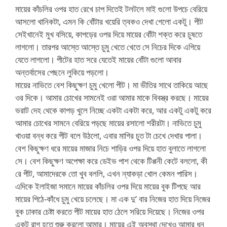
মায়ের কাঁচলির ওপর হাত রেখে চাপ দিতেই টলটলে মাই গুলো উপচে বেরিয়ে
আসলো খানিকটা, এমন কি বোঁটার খয়েরি ত্বকও দেখা গেলো একটু। পীট
সেইখানেই মুখ বসিয়ে, কাপড়ের ওপর দিয়ে মায়ের বোঁটা শক্ত করে চুষতে
লাগলো। তারপর আস্তে আস্তে চুমু খেতে খেতে সে নিচের দিকে এগিয়ে
যেতে লাগলো। পীটের হাত সরে যেতেই মায়ের বোঁটা গুলো আবার
অন্তর্বাসের পেছনে লুকিয়ে পড়লো।
মায়ের নাভিতে বেশ কিছুক্ষণ চুমু খেলো পীট। মা ভীতির সাথে তাকিয়ে আছে
ওর দিকে। আমার চোখের সামনেই ওরা আমার মাকে বিবস্ত্র করছে। মায়ের
ভরাট দেহ থেকে কাপড় খুলে নিচ্ছে একটা একটা করে, আর একটু একটু করে
আমার চোখের সামনে বেরিয়ে পড়ছে মায়ের রসালো শরীরটা। নাভিতে চুমু
খাওয়া বন্ধ করে পীট বলে উঠলো, এবার মাগির চুত টা চেখে দেখার পালা।
বেশ কিছুক্ষণ ধরে মায়ের মাজার নিচে শাড়ির ওপর দিয়ে হাত বুলাতে লাগলো
সে। বেশ কিছুক্ষণ অপেক্ষা করে ডেইভ পাশ থেকে টিপ্পনী কেটে বললো, কী
রে পীট, আমাদেরকে তো খুব বললি, এখন ন্যাকড়া খোল কেমন পারিস।
এদিকে ইলাইজা সমানে মায়ের কাঁচলির ওপর দিয়ে মায়ের বুক টিপছে আর
মায়ের পিঠে-কাঁধে চুমু খেয়ে চলেছে। মা এক দু’ বার নিজের হাত দিয়ে নিজের
বুক ঢাকার চেষ্টা করতে পীট মায়ের হাত ঠেলে সরিয়ে দিয়েছে। নিজের ওপর
একটু রাগ হতে শুরু করলো আমার। মায়ের এই অবস্থা দেখেও আমার ধন