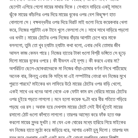
ছেলেটা এগিয়ে গেলো মায়ের মাথার দিকে। সেখানে দাড়িয়ে একটু সামনে
ঝুঁকে মায়ের কাঁচলির ওপর দিয়ে মায়ের বুকের ওপর বেশ কিছুক্ষণ হাত
বোলালো সে। বক্ষবন্ধনীর ওপর দিয়ে বিরাট মাই গুলো নিয়ে কয়েকবার খেলা
করে, নিজের প্যান্টটা এক টানে খুলে ফেললো সে। সাথে সাথে দাড়িয়ে পড়লো
ওর ধনটা। মায়ের ঠোটের ওপর নিজের বাঁড়ার আগাটা চেপে ধরে মাকে
বলললো, তুমি তো খুব চ্যাটাং চ্যাটাং কথা বলো, এবার দেখি তোমার জীব
আসল কাজ কেমন পারে। নিজের হাতের টাকা গুলো বিশ্রী ভঙ্গিতে সে ছুড়ে
দিলো মায়ের বুকের ওপরে। কী বীভৎস এই দৃশ্য। কী করবে এবার মা?
অপরিচিত ছেলে-ছোকরাদেরকে মা নিজের বাঁড়া-চোষার বর্ণনা লিখে পাঠিয়েছে
অনেক বার, কিন্তু এবার কি সত্যি মা এই লম্পটটার নোংরা ধন নিজের মুখে
পুরতে পারবে? মাইকের ধন লাফিয়ে উঠে মায়ের ঠোটের ওপর বাড়ি খেলো,
একই সাথে ওর ধনের আগা থেকে এক ফোটা কাম রস বেরিয়ে মায়ের ঠোটের
ওপর চুইয়ে পড়তে লাগলো। মনে হলো কয়েক ঘণ্টা ধরে ধীর গতিতে গড়িয়ে
পড়ছে ওর রস। অবাক হয়ে দেখলাম মায়ের ঠোটে সেই বীর্য ছুঁতেই মায়ের
রসালো ঠোট গুলো কাঁপতে লাগলো। তারপর আস্তে করে ফাঁক হতে শুরু
করলো মায়ের সুন্দর মুখটা। মা যেন এক ঘোরের মধ্যে হারিয়ে গিয়ে মাইকের
ধন নিজের হাতে মুঠো করে জড়িয়ে ধরে, আগায় একটা চুমু দিলো। তারপর দম
বন্ধ করে দেখলাম একটু একটু করে এই নোংরা অপবিত্র শ্বেত লিঙ্গটা