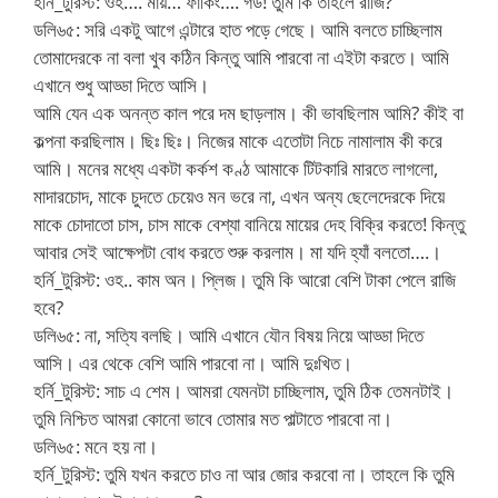
হর্নি_টুরিস্ট: ওহ…. মায়… ফাকিং…. গড! তুমি কি তাহলে রাজি?
ডলি৬৫: সরি একটু আগে এন্টারে হাত পড়ে গেছে। আমি বলতে চাচ্ছিলাম
তোমাদেরকে না বলা খুব কঠিন কিন্তু আমি পারবো না এইটা করতে। আমি
এখানে শুধু আড্ডা দিতে আসি।
আমি যেন এক অনন্ত কাল পরে দম ছাড়লাম। কী ভাবছিলাম আমি? কীই বা
কল্পনা করছিলাম। ছিঃ ছিঃ। নিজের মাকে এতোটা নিচে নামালাম কী করে
আমি। মনের মধ্যে একটা কর্কশ কণ্ঠ আমাকে টিটকারি মারতে লাগলো,
মাদারচোদ, মাকে চুদতে চেয়েও মন ভরে না, এখন অন্য ছেলেদেরকে দিয়ে
মাকে চোদাতো চাস, চাস মাকে বেশ্যা বানিয়ে মায়ের দেহ বিক্রি করতে! কিন্তু
আবার সেই আক্ষেপটা বোধ করতে শুরু করলাম। মা যদি হ্যাঁ বলতো….।
হর্নি_টুরিস্ট: ওহ.. কাম অন। প্লিজ। তুমি কি আরো বেশি টাকা পেলে রাজি
হবে?
ডলি৬৫: না, সত্যি বলছি। আমি এখানে যৌন বিষয় নিয়ে আড্ডা দিতে
আসি। এর থেকে বেশি আমি পারবো না। আমি দুঃখিত।
হর্নি_টুরিস্ট: সাচ এ শেম। আমরা যেমনটা চাচ্ছিলাম, তুমি ঠিক তেমনটাই।
তুমি নিশ্চিত আমরা কোনো ভাবে তোমার মত পাল্টাতে পারবো না।
ডলি৬৫: মনে হয় না।
হর্নি_টুরিস্ট: তুমি যখন করতে চাও না আর জোর করবো না। তাহলে কি তুমি