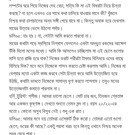
লম্পটের ঘরে গিয়ে নিজের দেহ বেচা, সত্যি কি মা এই বিষয়টা নিয়ে চিন্তা
করছে? না হলে এখনও এর সাথে কথা চালিয়ে যাওয়ার মানে কী? খুঁজলে
নিশ্চয় কথা চালাচালের অন্য সঙ্গী পেয়ে যাবে মা। কিন্তু অবাক হয়ে দেখলাম
মায়ের উত্তর ভেসে উঠলো পর্দায়।
ডলি৬৫: হাঃ হাঃ। না, সেইটা আমি করতে পারবো না।
মায়ের কথাটা পড়ে স্বস্তির নিশ্বাস ফেললেও একটা অদ্ভুত রকমের আক্ষেপ
উঁকি দিলো মনের মধ্যে। আমি কি আসলেও চাচ্ছিলাম মা এই ছেলে গুলোর
মাগি হতে রাজি হয়ে যাক? নিজের ভরাট শরীরটা টাকার বিনিময়ে ওদের কাছে
বিলিয়ে দিক? মনে মনে নিজেকে শাসন করতে চেষ্টা করলাম আমি। নিজের মা
বেশ্যার মতো একটা কাজ করবে সেটা চিন্তা করে আমি উত্তেজিত হয়ে
উঠছি, কথাটা ভাবতে নিজেকে সামান্য ঘৃণা করতে লাগলাম। তবুও মনের
উত্তেজনাটা কমাতে পারলাম না।
হর্নি_টুরিস্ট: প্লীজ। আমরা ভালো ছেলে। মোট চার জন, তিনজন শ্বেতাঙ্গ
আর একজন কৃষ্ণাঙ্গ। দেখতে শুনতে তেমন মন্দ না। বয়স ২০/২২-এর
মতো। কোনো অসুখ বিসুখ নেই। শুধু এক রাত।
ডলি৬৫: আমার মনে হয় তোমরা এস্কোর্ট ঠিক করো। তোমরা এতো গুলো
ছেলে, ভয়ের কী আছে? একটু পয়সা খরচ হবে কিন্তু ওখানে নিশ্চয় অনেক
সুন্দর মেয়ে পাবা।