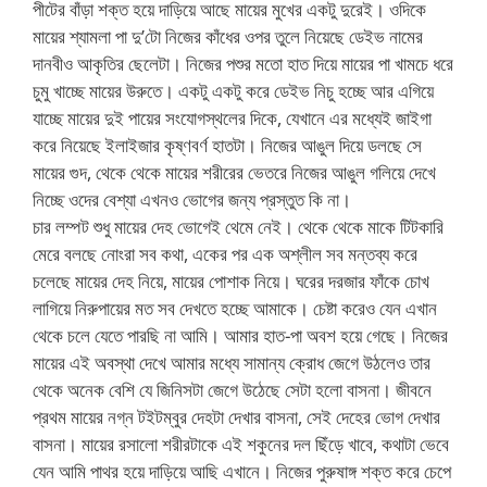
পীটের বাঁড়া শক্ত হয়ে দাড়িয়ে আছে মায়ের মুখের একটু দুরেই। ওদিকে
মায়ের শ্যামলা পা দু’টো নিজের কাঁধের ওপর তুলে নিয়েছে ডেইভ নামের
দানবীও আকৃতির ছেলেটা। নিজের পশুর মতো হাত দিয়ে মায়ের পা খামচে ধরে
চুমু খাচ্ছে মায়ের উরুতে। একটু একটু করে ডেইভ নিচু হচ্ছে আর এগিয়ে
যাচ্ছে মায়ের দুই পায়ের সংযোগস্থলের দিকে, যেখানে এর মধ্যেই জাইগা
করে নিয়েছে ইলাইজার কৃষ্ণবর্ণ হাতটা। নিজের আঙুল দিয়ে ডলছে সে
মায়ের গুদ, থেকে থেকে মায়ের শরীরের ভেতরে নিজের আঙুল গলিয়ে দেখে
নিচ্ছে ওদের বেশ্যা এখনও ভোগের জন্য প্রস্তুত কি না।
চার লম্পট শুধু মায়ের দেহ ভোগেই থেমে নেই। থেকে থেকে মাকে টিটকারি
মেরে বলছে নোংরা সব কথা, একের পর এক অশ্লীল সব মন্তব্য করে
চলেছে মায়ের দেহ নিয়ে, মায়ের পোশাক নিয়ে। ঘরের দরজার ফাঁকে চোখ
লাগিয়ে নিরুপায়ের মত সব দেখতে হচ্ছে আমাকে। চেষ্টা করেও যেন এখান
থেকে চলে যেতে পারছি না আমি। আমার হাত-পা অবশ হয়ে গেছে। নিজের
মায়ের এই অবস্থা দেখে আমার মধ্যে সামান্য ক্রোধ জেগে উঠলেও তার
থেকে অনেক বেশি যে জিনিসটা জেগে উঠেছে সেটা হলো বাসনা। জীবনে
প্রথম মায়ের নগ্ন টইটম্বুর দেহটা দেখার বাসনা, সেই দেহের ভোগ দেখার
বাসনা। মায়ের রসালো শরীরটাকে এই শকুনের দল ছিঁড়ে খাবে, কথাটা ভেবে
যেন আমি পাথর হয়ে দাড়িয়ে আছি এখানে। নিজের পুরুষাঙ্গ শক্ত করে চেপে