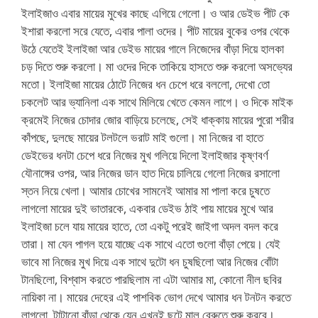
ইলাইজাও এবার মায়ের মুখের কাছে এগিয়ে গেলো। ও আর ডেইভ পীট কে
ইশারা করলো সরে যেতে, এবার পালা ওদের। পীট মায়ের বুকের ওপর থেকে
উঠে যেতেই ইলাইজা আর ডেইভ মায়ের গালে নিজেদের বাঁড়া দিয়ে হালকা
চড় দিতে শুরু করলো। মা ওদের দিকে তাকিয়ে হাসতে শুরু করলো অসভ্যের
মতো। ইলাইজা মায়ের ঠোটে নিজের ধন চেপে ধরে বললো, দেখো তো
চকলেট আর ভ্যানিলা এক সাথে মিলিয়ে খেতে কেমন লাগে। ও দিকে মাইক
ক্রমেই নিজের চোদার জোর বাড়িয়ে চলেছে, সেই ধাক্কায় মায়ের পুরো শরীর
কাঁপছে, দুলছে মায়ের টলটলে ভরাট মাই গুলো। মা নিজের বা হাতে
ডেইভের ধনটা চেপে ধরে নিজের মুখ গলিয়ে দিলো ইলাইজার কৃষ্ণবর্ণ
যৌনাঙ্গের ওপর, আর নিজের ডান হাত দিয়ে চালিয়ে গেলো নিজের রসালো
স্তন নিয়ে খেলা। আমার চোখের সামনেই আমার মা পালা করে চুষতে
লাগলো মায়ের দুই ভাতারকে, একবার ডেইভ ঠাই পায় মায়ের মুখে আর
ইলাইজা চলে যায় মায়ের হাতে, তো একটু পরেই জাইগা অদল বদল করে
তারা। মা যেন পাগল হয়ে যাচ্ছে এক সাথে এতো গুলো বাঁড়া পেয়ে। যেই
ভাবে মা নিজের মুখ দিয়ে এক সাথে দুটো ধন চুষছিলো আর নিজের বোঁটা
টানছিলো, বিশ্বাস করতে পারছিলাম না এটা আমার মা, কোনো নীল ছবির
নায়িকা না। মায়ের দেহের এই পাশবিক ভোগ দেখে আমার ধন টনটন করতে
লাগলো, টাটানো বাঁড়া থেকে যেন এখনই ছুটে মাল বেরুতে শুরু করবে।