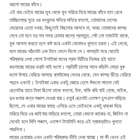
ধরলো মায়ের কাঁধে।
এই বার ডেইভ মায়ের মুখ থেকে মুখ সরিয়ে নিয়ে মায়ের কাঁধে হাত রেখে
তাচ্ছিল্যের সুরে ওর বন্ধুদের শুনিয়ে শুনিয়ে বললো, তোমাদের দেশের
মেয়েদের এতো নখরা, কিছুতেই বিছানায় আসবে না, অথচ তোমাদের কাপড়
দেখে তো মনে হয় সম সময় চোদার জন্যে প্রস্তুত, পেট তো ন্যাংটাই থাকে,
বুক আগলা করতে হলে কষ্ট করে একটা বোতামও খুলতে হয়না। এই দেখো,
বলে মায়ের আঁচলটা এক টানে ফেলে দিলো সে। কাপড়টা সরে যেতেই
পরিষ্কার দেখা গেলো ইলাইজা মনের স্বাদ মিটিয়ে নিজের দুই হাতে
কচলাচ্ছে মায়ের ভরাট মাই গুলো। প্রতিটি চাপের সাথে কাঁচলি মোড়া বুক
গুলো উপচে বেরিয়ে আসছে ব্লাউজের ভেতর থেকে, যেন কাপড় ছিঁড়ে বেরিয়ে
পড়বে এখনই। ইলাইজা এবার একটু জোরে হেসে শুঁকনো পাতলা যেই
ছেলেটার হাতে টাকা ছিলো তাকে বললো, উফ, বাকি বডি যাই হোক, মাইক,
দুধ গুলার জন্য পঞ্চাশ দেওয়া যায়। চতুর্থ ছেলেটা এতক্ষণ চুপ-চাপ দাড়িয়ে
ছিলো, সে এবার মায়ের কাছে এগিয়ে এসে ডেইভকে একটু ধাক্কা দিয়ে
সরিয়ে দিয়ে ওর জাইগায় দাড়িয়ে বললো, তোরা কোনো কাজের না, জিনিস না
দেখেই বলে দিলি পঞ্চাশ, এতক্ষণ টানাটানি করে এই ন্যাকড়াটাও খুলতে
পারলিনা।
মায়ের চেহারায় এখন একটা পরিষ্কার ভীতি দেখা যাচ্ছে। মা কী ভেবে এই