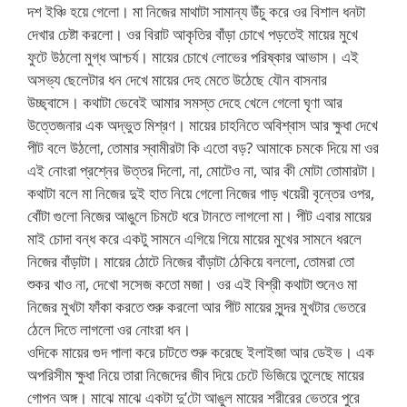
দশ ইঞ্চি হয়ে গেলো। মা নিজের মাথাটা সামান্য উঁচু করে ওর বিশাল ধনটা
দেখার চেষ্টা করলো। ওর বিরাট আকৃতির বাঁড়া চোখে পড়তেই মায়ের মুখে
ফুটে উঠলো মুগ্ধ আশ্চর্য। মায়ের চোখে লোভের পরিষ্কার আভাস। এই
অসভ্য ছেলেটার ধন দেখে মায়ের দেহ মেতে উঠেছে যৌন বাসনার
উচ্ছ্বাসে। কথাটা ভেবেই আমার সমস্ত দেহে খেলে গেলো ঘৃণা আর
উত্তেজনার এক অদ্ভুত মিশ্রণ। মায়ের চাহনিতে অবিশ্বাস আর ক্ষুধা দেখে
পীট বলে উঠলো, তোমার স্বামীরটা কি এতো বড়? আমাকে চমকে দিয়ে মা ওর
এই নোংরা প্রশ্নের উত্তর দিলো, না, মোটেও না, আর কী মোটা তোমারটা।
কথাটা বলে মা নিজের দুই হাত নিয়ে গেলো নিজের গাড় খয়েরী বৃন্তের ওপর,
বোঁটা গুলো নিজের আঙুলে চিমটে ধরে টানতে লাগলো মা। পীট এবার মায়ের
মাই চোদা বন্ধ করে একটু সামনে এগিয়ে গিয়ে মায়ের মুখের সামনে ধরলে
নিজের বাঁড়াটা। মায়ের ঠোটে নিজের বাঁড়াটা ঠেকিয়ে বললো, তোমরা তো
শুকর খাও না, দেখো সসেজ কতো মজা। ওর এই বিশ্রী কথাটা শুনেও মা
নিজের মুখটা ফাঁকা করতে শুরু করলো আর পীট মায়ের সুন্দর মুখটার ভেতরে
ঠেলে দিতে লাগলো ওর নোংরা ধন।
ওদিকে মায়ের গুদ পালা করে চাটতে শুরু করেছে ইলাইজা আর ডেইভ। এক
অপরিসীম ক্ষুধা নিয়ে তারা নিজেদের জীব দিয়ে চেটে ভিজিয়ে তুলেছে মায়ের
গোপন অঙ্গ। মাঝে মাঝে একটা দু’টো আঙুল মায়ের শরীরের ভেতরে পুরে