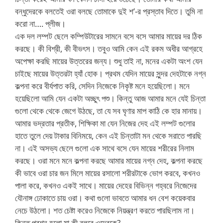
বন্ধুদেরকে বলতেই ওরা বলছে তোমাকে দুই শ’-র প্রস্তাব দিতে। তুমি না
করো না…. প্লীজ।
এক দল লম্পট ছেলে কম্পিউটারের সামনে বসে বসে আমার মায়ের দর ঠিক
করছে। কী বিশ্রী, কী বীভৎস। তবুও আমি কেন এই রকম অধীর আগ্রহে
অপেক্ষা করছি মায়ের উত্তরের জন্য। শুধু তাই না, মনের একটা অংশ যেন
চাইছে মায়ের উত্তরটা হ্যাঁ হোক। প্রথম যেদিন মায়ের সুন্দর দেহটাকে নগ্ন
কল্পনা করে বীর্যপাত করি, সেদিন নিজেকে নিকৃষ্ট মনে হয়েছিলো। মনে
হয়েছিলো আমি যেন একটা অচ্ছুৎ পশু। কিন্তু আজ আমার মনে যেই চিন্তা
গুলো থেকে থেকে জেগে উঠছে, তা যে সব ঘৃণার মাপ কাঠি কে হার মানায়।
আমার ভদ্রতার প্রতীক, শিক্ষিকা মা যেন নিজের দেহ এই লম্পট গুলোর
হাতে তুলে দেয় টাকার বিনিময়ে, কেন এই চিন্তাটা মন থেকে সরাতে পারছি
না। এই অসভ্য ছেলে গুলো এক সাথে বসে যেন মায়ের শরীরের নিলাম
করছে। ওরা মনে মনে কল্পনা করছে আমার মায়ের নগ্ন দেহ, কল্পনা করছে
কী ভাবে ওরা চার জন মিলে মায়ের রসালো শরীরটাকে ভোগ করবে, কখনও
পালা করে, কখনও একই সাথে। মায়ের দেহের বিভিন্ন গহ্বরে নিজেদের
যৌনাঙ্গ ঢোকাতে চায় ওরা। কথা গুলো ভাবতে আমার ধন বেশ কয়েকবার
নেচে উঠলো। শত চেষ্টা করেও নিজেকে নিয়ন্ত্রণ করতে পারছিলাম না।
কিন্তু প্রশ্ন হলো মা কী বলবে ওদেরকে?