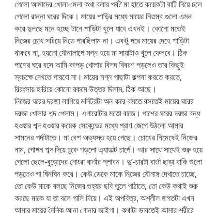
গেলো আমাদের খোলা-মেলা কথা বলার পর্ব? মা হাতে কয়েকটা বাটি নিয়ে চলে
গেলো রান্না ঘরের দিকে। মায়ের শাড়ির মধ্যে মায়ের নিতম্ব গুলো এমন
করে দুলছে মনে হচ্ছে টানে শাড়িটা খুলে যাবে এখনই। কোনো মতেই
নিজের চোখ সরিয়ে নিতে পারছিলাম না। একটু পরে মায়ের দেহে শাড়িটা
থাকবে না, হয়তো যৌনালাপে মগ্ন হয়ে মা সায়াটাও খুলে ফেলবে। ঠিক
পাশের ঘরে বসে আমি কাপড় খোলার বিশদ বিবরণ পড়লেও তার কিছুই
স্বচক্ষে দেখতে পারবো না। মায়ের নগ্ন পাছাটা কল্পনা করতে করতে,
রিরংসায় হারিয়ে কোনো রকমে উত্তর দিলাম, ঠিক আছে।
নিজের ঘরের দরজা লাগিয়ে মনিটরটা অন করে বসতে বসতেই মায়ের ঘরের
দরজা খোলার শব্দ পেলাম। এগারোটার মতো বাজে। পাশের ঘরের দরজা বন্ধ
হওয়ার শব্দ হওয়ার কয়েক সেকেন্ডের মধ্যে প্রাণ জেগে উঠলো আমার
সামনের পর্দাটাতে। মা বেশ অভ্যস্ত হয়ে গেছে। চোখের নিমেষেই নিজের
নাম, গোপন শব্দ দিয়ে ঢুকে পড়লো এ্যাডাল্ট চার্পে। আর সাথে সাথেই শুরু হয়ে
গেলো ছেলে-বুড়োদের নোংরা বার্তার প্লাবন। দু’-চারটা বার্তা ছাড়া বাকি গুলো
পড়তেও গা ঘিনঘিন করে। কেউ ডেকে মাকে নিজের যৌনাঙ্গ দেখাতে চাচ্ছে,
তো কেউ মাকে বলছে নিজের গুহ্যর ছবি তুলে পাঠাতে, তো কেউ কথাই শুরু
করছে মাকে যা তা বলে গালি দিয়ে। এই অপবিত্র, অশ্লীল জগতটা এখন
আমার মায়ের দৈনিক আনা গোনার জাইগা। কথাটা ভাবতেই আমার শরীরে