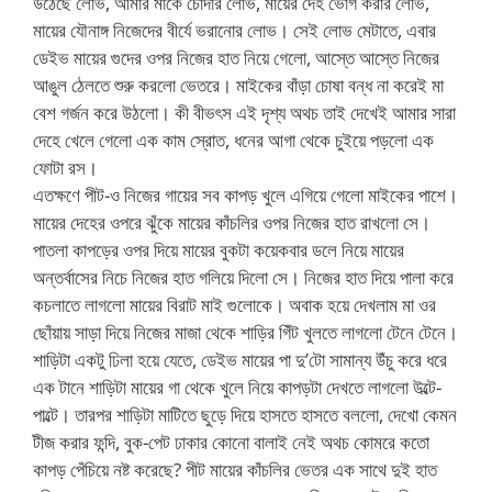
উঠেছে লোভ, আমার মাকে চোদার লোভ, মায়ের দেহ ভোগ করার লোভ,
মায়ের যৌনাঙ্গ নিজেদের বীর্যে ভরানোর লোভ। সেই লোভ মেটাতে, এবার
ডেইভ মায়ের গুদের ওপর নিজের হাত নিয়ে গেলো, আস্তে আস্তে নিজের
আঙুল ঠেলতে শুরু করলো ভেতরে। মাইকের বাঁড়া চোষা বন্ধ না করেই মা
বেশ গর্জন করে উঠলো। কী বীভৎস এই দৃশ্য অথচ তাই দেখেই আমার সারা
দেহে খেলে গেলো এক কাম স্রোত, ধনের আগা থেকে চুইয়ে পড়লো এক
ফোটা রস।
এতক্ষণে পীট-ও নিজের গায়ের সব কাপড় খুলে এগিয়ে গেলো মাইকের পাশে।
মায়ের দেহের ওপরে ঝুঁকে মায়ের কাঁচলির ওপর নিজের হাত রাখলো সে।
পাতলা কাপড়ের ওপর দিয়ে মায়ের বুকটা কয়েকবার ডলে নিয়ে মায়ের
অন্তর্বাসের নিচে নিজের হাত গলিয়ে দিলো সে। নিজের হাত দিয়ে পালা করে
কচলাতে লাগলো মায়ের বিরাট মাই গুলোকে। অবাক হয়ে দেখলাম মা ওর
ছোঁয়ায় সাড়া দিয়ে নিজের মাজা থেকে শাড়ির গিঁট খুলতে লাগলো টেনে টেনে।
শাড়িটা একটু ঢিলা হয়ে যেতে, ডেইভ মায়ের পা দু’টো সামান্য উঁচু করে ধরে
এক টানে শাড়িটা মায়ের গা থেকে খুলে নিয়ে কাপড়টা দেখতে লাগলো উল্টে-
পাল্টে। তারপর শাড়িটা মাটিতে ছুড়ে দিয়ে হাসতে হাসতে বললো, দেখো কেমন
টীজ করার ফন্দি, বুক-পেট ঢাকার কোনো বালাই নেই অথচ কোমরে কতো
কাপড় পেঁচিয়ে নষ্ট করেছে? পীট মায়ের কাঁচলির ভেতর এক সাথে দুই হাত