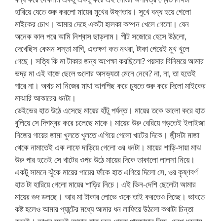
হারিয়ে যেতে শুরু করলো মায়ের মুখের উষ্ণতায়। সুখে বন্ধ হয়ে গেলো
মাইকের চোখ। আমার দেহে একটা হালকা কম্পন খেলে গেলো। যেন
অনেক কাল পরে আমি নিশ্বাস ছাড়লাম। পীট সজোরে হেসে উঠলো,
দেখেছিস কেমন সস্তা মাগি, এতক্ষণ কত নখরা, টাকা পেয়েই মুখ খুলে
গেছে। সত্যি কি মা টাকার জন্য অপেক্ষা করছিলো? পয়সার বিনিময়ে আমার
ভদ্র মা এই বাজে ছেলে গুলোর অসভ্যতা মেনে নেবে? না, না, তা হতেই
পারে না। অথচ মা নিজের মাথা আগপিছ করে চুষতে শুরু করে দিলো মাইকের
মাঝারি আকারের ধনটা।
ডেইভের হাত উঠে এসেছে মায়ের হাঁটু পর্যন্ত। মায়ের তকে ভালো করে হাত
বুলিয়ে সে দিগম্বর করে চলেছে মাকে। মায়ের উরু বেরিয়ে পড়তেই ইলাইজা
নিজের গায়ের জামা খুলতে খুলতে এগিয়ে গেলো খাটের দিকে। জীন্সটা মাজা
থেকে নামাতেই এক লাফে দাড়িয়ে গেলো ওর ধনটা। মায়ের শাড়ি-সায়া মাঝ
উরু পার হতেই সে খাটের ওপর উঠে মায়ের দিকে তাকালো লালসা নিয়ে।
একটু সামনে ঝুঁকে মায়ের পায়ের ফাঁকে হাত এগিয়ে দিলো সে, ওর কৃষ্ণবর্ণ
হাত টা হারিয়ে গেলো মায়ের শাড়ির নিচে। এই ভিন-দেশি ছেলেটা আমার
মায়ের গুদ ডলছে। আর মা টাকার লোভে ওকে তাই করতেও দিচ্ছে। ভাবতে
কষ্ট হলেও আমার প্যান্টের মধ্যে আমার ধন লাফিয়ে উঠলো কথাটা চিন্তা