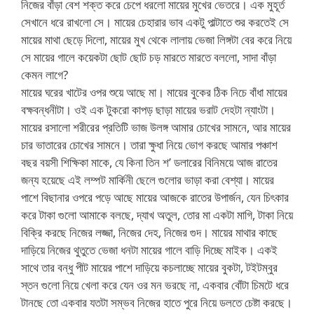
নিজের বাঁড়া বেশ শক্ত করে চেপে ধরলো মায়ের মুখের ভেতরে। এক মুহূর্ত
সেখানে ধরে রাখলো সে। মায়ের চেহারার ভাব একটু পাল্টাতে শুর করতেই সে
মায়ের মাথা ছেড়ে দিলো, মায়ের মুখ থেকে লালায় ভেজা লিঙ্গটা বের করে নিয়ে
সে মায়ের গালে কয়েকটা ছোট ছোট চড় মারতে মারতে বললো, সাদা বাঁড়া
কেমন লাগে?
মায়ের ঘরের খাটের ওপর শুয়ে আছে মা। মায়ের বুকের ঠিক নিচে বাঁধা মায়ের
বক্ষবন্ধনীটা। ওই এক টুকরো কাপড় ছাড়া মায়ের ভরাট দেহটা ন্যাংটা।
মায়ের রসালো শরীরের প্রতিটি ভাজ উলঙ্গ আমার চোখের সামনে, আর মায়ের
চার ভাতারের চোখের সামনে। তারা ক্ষুধা নিয়ে ভোগ করছে আমার পঞ্চাশ
বছর বয়সী শিক্ষিকা মাকে, যে কিনা তিন শ’ ডলারের বিনিময়ে আজ রাতের
জন্য হয়েছে এই লম্পট মার্কিনী ছেলে গুলোর ভাড়া করা বেশ্যা। মায়ের
পাশে বিছানার ওপরে পড়ে আছে মায়ের আজকে রাতের উপার্জন, যেন চিৎকার
করে টাকা গুলো আমাকে বলছে, দ্যাখ অতুল, তোর মা একটা মাগি, টাকা নিয়ে
বিক্রি করছে নিজের লজ্জা, নিজের দেহ, নিজের গুদ। মায়ের মাথার কাছে
দাড়িয়ে নিজের থুতুতে ভেজা ধনটা মায়ের গালে বাড়ি দিচ্ছে মাইক। একই
সাথে তার বন্ধু পীট মায়ের পাশে দাড়িয়ে কচলাচ্ছে মায়ের বুকটা, টইটম্বুর
স্তন গুলো নিয়ে খেলা করে যেন ওর মন ভরছে না, একবার বোঁটা চিমটে ধরে
টানছে তো একবার যতটা সম্ভব নিজের হাতে পুরে নিয়ে ডলতে চেষ্টা করছে।