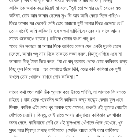
রাখেনি। সব কথা খুলে বলে দিয়েছে কাকিমা আমার মা’কে। কিন্তু
কাকিমাকে অবাক করে দিয়েই মা বলে, “তুই তো আমার ছোট বোনের মত
কনিকা, তোর আর আমার ছেলের সুখ কি আর আমি কেড়ে নিতে পারি?ও
ফিরে আসার পর থেকেই দেখি তোর হারানো খুশী আবার ফিরে এসেছে রে!”
তো এবারেই আমি কাকিমা’র দুধ খাওয়া ছাড়িনি,এবারের বার সাথে আমার
মায়ের শুভেচ্ছাও রয়েছে। চাচীকে চোদার বাংলা পানু গল্প
পরের দিন সকালে মা আমার দিকে তাকিয়ে কেমন যেন একটা মুচকি হেসে
চলেছে, আমার শুধু মা’র দিকে তাকাতে লজ্জা করল, কিন্তু এগিয়ে এসে মা
আমাকে কিছু টাকা দিয়ে বলল, “যা রে বাবু ব্বাজার থেকে তোর কাকিমার জন্য
কিছু ফুল নিয়ে আয়। ওর খোপাতে গুঁজে দিবি, তোর কনি কাকিমা কে খুশী
রাখলে তোর খেয়ালও রাখবে তোর কাকিমা।”
মায়ের কথা শুনে আমি ঠিক আন্দাজ করে উঠতে পারিনি, মা আমাকে কি বলতে
চাইছে। যাই হোক পরেরদিন আমি কাকিমার জন্য সন্ধ্যে বেলায় ফুল এনে
দিলাম, কাকিম এটা দেখে খুব অবাক হয়ে গেলেও, তখনই ওই ফুলের গোছাটা
খোঁপাতে দেয়নি। কিন্তু, সেই রাতে আবার রান্নাঘরে কাকিমার দুধ খাবার
জন্য গেলে, কাকিমাকে দেখি সে ওই ফুলগুলো খোঁপাতে গুঁজে রেখেছে, খুব
সুন্দর আর স্নিগ্ধ লাগছে কাকিমাকে।সেদিন আরো বেশি করে কাকিমার