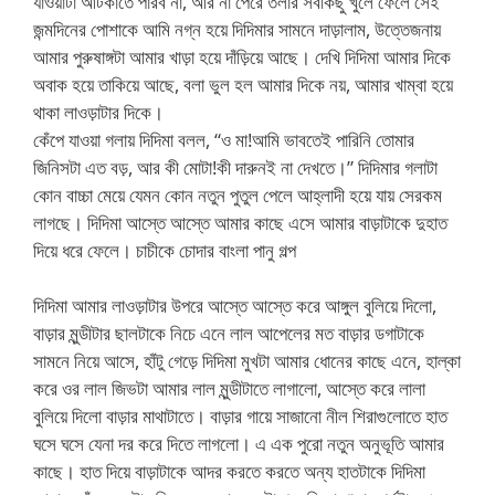
যাওয়াটা আটকাতে পারব না, আর না পেরে তলার সবকিছু খুলে ফেলে সেই
জন্মদিনের পোশাকে আমি নগ্ন হয়ে দিদিমার সামনে দাড়ালাম, উত্তেজনায়
আমার পুরুষাঙ্গটা আমার খাড়া হয়ে দাঁড়িয়ে আছে। দেখি দিদিমা আমার দিকে
অবাক হয়ে তাকিয়ে আছে, বলা ভুল হল আমার দিকে নয়, আমার খাম্বা হয়ে
থাকা লাওড়াটার দিকে।
কেঁপে যাওয়া গলায় দিদিমা বলল, “ও মা!আমি ভাবতেই পারিনি তোমার
জিনিসটা এত বড়, আর কী মোটা!কী দারুনই না দেখতে।” দিদিমার গলাটা
কোন বাচ্চা মেয়ে যেমন কোন নতুন পুতুল পেলে আহ্লাদী হয়ে যায় সেরকম
লাগছে। দিদিমা আস্তে আস্তে আমার কাছে এসে আমার বাড়াটাকে দুহাত
দিয়ে ধরে ফেলে। চাচীকে চোদার বাংলা পানু গল্প
দিদিমা আমার লাওড়াটার উপরে আস্তে আস্তে করে আঙ্গুল বুলিয়ে দিলো,
বাড়ার মুন্ডীটার ছালটাকে নিচে এনে লাল আপেলের মত বাড়ার ডগাটাকে
সামনে নিয়ে আসে, হাঁটু গেড়ে দিদিমা মুখটা আমার ধোনের কাছে এনে, হাল্কা
করে ওর লাল জিভটা আমার লাল মুন্ডীটাতে লাগালো, আস্তে করে লালা
বুলিয়ে দিলো বাড়ার মাথাটাতে। বাড়ার গায়ে সাজানো নীল শিরাগুলোতে হাত
ঘসে ঘসে যেনা দর করে দিতে লাগলো। এ এক পুরো নতুন অনুভূতি আমার
কাছে। হাত দিয়ে বাড়াটাকে আদর করতে করতে অন্য হাতটাকে দিদিমা