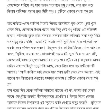
গোছাটাকে সরিয়ে ওই সাদা বকের মত ঘাড়ে চুমু খেলাম, আর নাক ভরে
নিলাম কাকিমার গায়ের সুন্দর মিষ্টি গন্ধ। চাচীকে চোদার বাংলা পানু গল্প
হাত বাড়িয়ে এবার কাকিমা নিজেই নিজের জামাটাকে বুক থেকে পুরো খুলে
ফেলে দিল, কোমরের উপরে পরনে আর কিছু নেই শুধু শাড়ির ওই আঁচলটা
ছাড়া। কাকিমার বুকে হাত বোলাতে বোলাতে আমি কাকিমার সারা নগ্ন পিঠে
তখন চুমু খেয়ে যাচ্ছি। এভাবেই আমার স্পর্শ সুখ নিতে নিতে কাকিমা যেন
থরথর করে কাঁপতে শুরু করল। কিছুক্ষন পরে কাকিমা নিজের থেকে আমাকে
বলল, “সুনীল, আমরা যেন কোনভাবেই বড় একটা ভুল দিকে না চলে যাই,
নাহলে এই সামান্য সুখও আমাদের ভাগ্যে আর জুটবে না। বাবুসোনা আমার
মাইয়ে এখনও কিছুটা দুদু নাকি আছে, খেয়ে নিয়ে শুয়ে পড় লক্ষীসোনাটি
আমার।” আমি কাকিমা মাই থেকে সারা গরম দুধটা খেয়ে শেষ করলাম, এই
রাতের মত লীলাখেলা ওখানেই সমাপ্ত করলাম। চাচীকে চোদার বাংলা পানু
গল্প
তার পরের দিন থেকে কাকিমা আমাদের রাতের ওই কাণ্ডকারখানা কেবল
মাত্র এক ঘন্টার জন্যই সীমাবদ্ধ করে রেখেছিল। কিন্তু দিনের বেলায়
আমাকে নিজের বিশ্বসেরা ওই স্তনের ডালি দেখাতে কসুর করেনি। মুন্নিকে
আস্তে আস্তে শুধুমাত্র গরুর দুধ খাইয়ে দিত,আর রাতে আমার জন্য পুরো