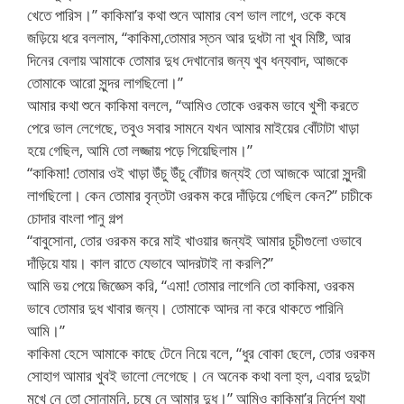
খেতে পারিস।” কাকিমা’র কথা শুনে আমার বেশ ভাল লাগে, ওকে কষে
জড়িয়ে ধরে বললাম, “কাকিমা,তোমার স্তন আর দুধটা না খুব মিষ্টি, আর
দিনের বেলায় আমাকে তোমার দুধ দেখানোর জন্য খুব ধন্যবাদ, আজকে
তোমাকে আরো সুন্দর লাগছিলো।”
আমার কথা শুনে কাকিমা বললে, “আমিও তোকে ওরকম ভাবে খুশী করতে
পেরে ভাল লেগেছে, তবুও সবার সামনে যখন আমার মাইয়ের বোঁটাটা খাড়া
হয়ে গেছিল, আমি তো লজ্জায় পড়ে গিয়েছিলাম।”
“কাকিমা! তোমার ওই খাড়া উঁচু উঁচু বোঁটার জন্যই তো আজকে আরো সুন্দরী
লাগছিলো। কেন তোমার বৃন্তটা ওরকম করে দাঁড়িয়ে গেছিল কেন?” চাচীকে
চোদার বাংলা পানু গল্প
“বাবুসোনা, তোর ওরকম করে মাই খাওয়ার জন্যই আমার চুচীগুলো ওভাবে
দাঁড়িয়ে যায়। কাল রাতে যেভাবে আদরটাই না করলি?”
আমি ভয় পেয়ে জিজ্ঞেস করি, “এমা! তোমার লাগেনি তো কাকিমা, ওরকম
ভাবে তোমার দুধ খাবার জন্য। তোমাকে আদর না করে থাকতে পারিনি
আমি।”
কাকিমা হেসে আমাকে কাছে টেনে নিয়ে বলে, “ধুর বোকা ছেলে, তোর ওরকম
সোহাগ আমার খুবই ভালো লেগেছে। নে অনেক কথা বলা হ্ল, এবার দুদুটা
মুখে নে তো সোনামনি, চূষে নে আমার দুধ।” আমিও কাকিমা’র নির্দেশ যথা