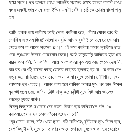
দুটো স্তন। দুধ আলতা রঙের লোভনীয় স্তনের উপরে হালকা বাদামী রঙের
বলয় একটা, তার মাঝে দেড় ঈঞ্চির একটা বোঁটা। চাচীকে চোদার বাংলা পানু
গল্প
আমি অবাক হয়ে তাকিয়ে আছি দেখে, কাকিমা বলে, “কিরে খোকা আর কি
দেখছিস এত মন দিয়ে? ভালো নয় বুঝি আমার বুকটা? নে তবে তোকে আর
খেতে হবে না আমার স্তনের দুধ।” এই বলে কাকিমা আবার ব্লাউজে হাত
দেয়, দুধগুলো ভিতরে ঢোকানোর জন্য। আমি তাড়াতাড়ি কাকিমার হাত ধরে
বারন করে বলি, “না কাকিমা আমি আগে কারো বুক এত কাছ থেকে দেখি নি,
যার যার দেখেছি তাদের কাছে তোমার মাইয়ের তুলনাই হয় না। ভগবান বেশ
যত্ন করে বানিয়েছে তোমাকে, দাও না আমার মুখে তোমার বোঁটাখানা, দাওনা
আমাকে দুধ খাইয়ে।” আমার কথা শুনে কাকিমা আমার মুখে ওর ডান দিকের
বৃন্তটা তুলে দেয়, আমিও ঠোঁট ফাঁক্ করে চুচীটা মুখে নিই,আর আস্তে
আস্তে চুষতে থাকি।
কিন্তু কিছুতেই দুধ আর বের হয়না, নিরাশ হয়ে কাকিমা’কে বলি, “ও
কাকিমা,তোমার দুধ কোথায়?বের হচ্ছে না যে!”
“ধূর বোকা ছেলে, মাই খেতে ভুলে গেলি নাকি?শুধু চুচীটাকে মুখে নিলে হবে,
বেশ কিছুটা মাই মুখে নে, তারপর মজাসে জোরসে চুষতে থাক, দুধ বেরোবে