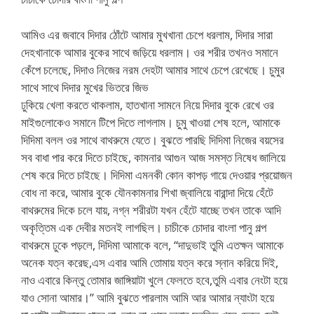
আমিও এর জবাবে দিদার ঠোঁটে আমার মুখখানা চেপে ধরলাম, দিদার সারা
দেহখানাকে আমার বুকের সাথে জড়িয়ে ধরলাম। ওর শরীর তখনও সমানে
কেঁপে চলেছে, দিদাও নিজের নরম দেহটা আমার সাথে চেপে রেখেছে। চুমুর
সাথে সাথে দিদার মুখের ভিতরে জিভ
ঢুকিয়ে খেলা করতে থাকলাম, হাতখানা সামনে নিয়ে দিদার বুকে রেখে ওর
মাইগুলোকেও সমানে টিপে দিতে লাগলাম। চুমু খাওয়া শেষ হলে, আমাকে
দিদিমা বলল ওর সাথে বাথরুমে যেতে। বুঝতে পারছি দিদিমা নিজের বয়সের
সব বাধা পার করে দিতে চাইছে, কামনার আগুন আজ সমস্ত নিষেধ জালিয়ে
শেষ করে দিতে চাইছে। দিদিমা এমনকী কোন কাপড় গায়ে দেওয়ার প্রয়োজন
বোধ না করে, আমার বুকে যৌনকামনার শিখা জ্বালিয়ে বারান্দা দিয়ে হেঁটে
বাথরুমের দিকে চলে যায়, নগ্ন শরীরটা যখন হেঁটে যাচ্ছে তখন তাকে আদি
অকৃত্তিম এক দেবীর মতনই লাগছিল। চাচীকে চোদার বাংলা পানু গল্প
বাথরুমে ঢুকে পড়লে, দিদিমা আমাকে বলে, “দাদুভাই তুমি এতক্ষন আমাকে
অনেক যত্ন করেছ,এস এবার আমি তোমায় যত্ন করে স্নান করিয়ে দিই,
নাও এবারে কিন্তু তোমার জাঙ্গিয়াটা খুলে ফেলতে হবে,তুমি এবার নেংটা হয়ে
যাও সোনা আমার।” আমি বুঝতে পারলাম আমি আর আমার ন্যাংটা হয়ে