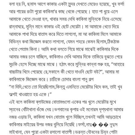
বলা হয় নি, ছমাস আগে কাকার একটা সুন্দর দেখতে মেয়েও হয়েছে, খুব ফর্সা
আর গায়ের রংটা পুরো কাকিমা’র কাছ থেকে পেয়েছে। হাত পা ধুয়ে এলে
আমাকে খেতে দেওয়া হল, খাবার সময় দেখি কাকিমা মুন্নিকে নিয়ে এসেছে
রান্নাঘরে, মুন্নি মানে কাকার ওই ছোট মেয়েটা। মা আমাকে খেতে দিয়ে
আমাকে পাখা দিয়ে বাতাস করে দিতে লাগলো, মা আ কাকিমা মিলে আমাকে
বিভিন্ন কথা জিজ্ঞেস করতে লাগলো, যেমন শহরে কেমন ছিলাম,ঠিকঠাক
খেতে পেতাম কিনা। আমি কথা বলতে গিয়ে মাঝে মাঝেই কাকিমার দিকে
আমার নজর চলে যাচ্ছিল, কাকিমাও দেখি আমার দিকে তাকিয়ে বুঝতে পেরে
মুচকি হেসে দিচ্ছে মাঝে মাঝে। হঠাৎ করে মুন্নির কান্না শুরু হয়, “আহারে
বাচ্চাটার খিদে পেয়েছে রে,সকালে কী খেতে দাওনি ছোট বউ?”, আমার মা
কাকিমাকে জিজ্ঞেস করে। চাচীকে চোদার বাংলা পানু গল্প
“না দিদি,খেতে তো দিয়েছিলাম,কিন্তু এমনিতে মেয়েটার খিদে কম, তাই খুব
অল্পই খাওয়াতে হয় একে।”
এই বলে কাকিমা ব্লাউজের বোতামগুলো একের পর খুলে মেয়েটার মুখে
স্তনের বোঁটাখানা গুঁজে দেয়।ভগবানের কৃপায় ওই মনোরম দৃশ্যখানা আমার
নজর এড়ায় নি, কাকিমা যখন বোতাম খুলে দিচ্ছিল,তখনই আমি আড়চোখে
কাকিমার মাইয়ের উপর নজর বুলিয়ে নিয়েছি।ফর্সা,নাদু� �� নুদুস
মাইখানা, যেন পুরো একটা রসালো বাতাপী।ভরন্ত যৌবনের চিহ্ন গোটা