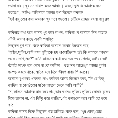
ভোলা যায়। খুব মন খারাপ করত আমার। আচ্ছা তুমি কি আমাকে মনে
করতে?”, আমিও কাকিমাকে আমার কথা জিজ্ঞেস করলাম।
“হ্যাঁ বাবু তোর কথা আমারও খুব মনে পড়তো। চাচীকে চোদার বাংলা পানু গল্প
কাকিমার কথা শুনে আমার খুব ভাল লাগল, কাকিমা যে আমাকে মিস করেছে
এটাই আমার কাছে একটা প্রাপ্তি।
কিছুক্ষন চুপ করে থেকে কাকিমা আমাকে আবার জিজ্ঞেস করে,
“হ্যাঁরে,সুনীল,আমি যখন মুন্নিকে দুধ খাওয়াচ্ছিলাম,তুই কি আমাকে আড়াল
থেকে দেখছিলিস?” আমি কাকিমার কথা শুনে ভয় পেয়ে গেলাম, এই রে ওই
ঘটনাটা মা’কে বলে দেবে না তো কাকিমা। ভয় আর আতঙ্কে আমার বুকটা
ধড়পড় করতে থাকে, মা’কে বলে দিলে ভীষণ রাগারাগি করবে।
আমাকে চুপ করে থাকতে দেখে কাকিমা আবার জিজ্ঞেস করে, “কি রে কিছু
বলছিস না কেন?তোর মা’কে তাহলে ডেকে আনি আমি?”
“না,কাকিমা আমাকে মাফ করে দাও,আর কখনও লুকিয়ে লুকিয়ে তোমার বুকের
দিকে তাকাব না, এই দিব্যি করে বলছি!”,এই কথাগুলো বলে আমি তো ভয়ে
কাঠ।
কাকিমা আমার দিকে কিছুক্ষন ধরে তাকিয়ে থেকে বলে, “ধুর বোকা,তোর
মা’কে আমি কিছু বলতে যাব কেন?” আমি তো শান্তির নিঃশ্বাস ফেললাম।