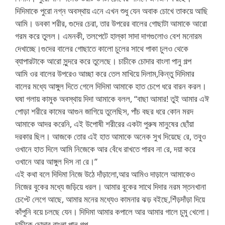
দিদিমাকে পুরো নগ্ন অবস্থায় এনে এখন শুধু যেন অবাক চোখে তাকয়ে আছি
আমি। ডবকা শরীর, গুদের চেরা, তার উপরের বালের গোছাটা আমাকে আরো
গরম করে তুলল। এমনকী, তলপেটে হাল্কা সাদা দাগগুলোও বেশ মনোরম
দেখাচ্ছে।গুদের বালের গোছাতে কালো চুলের সাথে পাকা চুলও থেকে
ব্যাপারটাকে আরো সুন্দরে করে তুলেছে। চাচীকে চোদার বাংলা পানু গল্প
আমি ওর বালের উপরেও আচ্ছা করে তেল মাখিয়ে দিলাম,কিন্তু দিদিমার
বালের মধ্যে আঙ্গুল দিতে গেলে দিদিমা আমাকে হাত চেপে ধরে বারন করল।
ঘষা গলায় কামুক অবস্থায় দিদা আমাকে বলল, “বাছা আমার! তুই আমার এঈ
পোড়া শরীরে কামের আগুন জাগিয়ে তুলেছিস, পাঁচ বছর ধরে কোন মরদ
আমাকে আদর করেনি, এই উপোষী শরীরের একটা পুরুষ মানুষের ছোঁয়া
দরকার ছিল। আজকে তোর এই হাত আমাকে অনেক সুখ দিয়েছে রে, তবুও
ওখানে হাত দিলে আমি নিজেকে আর বেঁধে রাখতে পারব না রে, দয়া করে
ওখানে আর আঙ্গুল দিস না রে।”
এই কথা বলে দিদিমা নিজে উঠে দাঁড়ালো,আর আমিও দাড়ালে আমাকেও
নিজের বুকের মধ্যে জড়িয়ে ধরল। আমার বুকের সাথে দিদার নরম স্তনখানা
চেপ্টে লেগে আছে, আমার মনের মধ্যেও কামনার ঝড় বইছে,শিঁড়দাঁড়া দিয়ে
কাঁপুনি বয়ে চলছে যেন। দিদিমা আমার কপালে আর আমার গালে চুমু খেলো।
চাচীকে চোদার বাংলা পানু গল্প