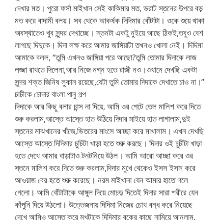
দেখার মত। পুরো ফর্সা মাইখান সেই কাকিমার মত, ভরাট স্তনের উপরে বড়
মত করে বাদামী বলয়। সব থেকে আকর্ষক দিদিমার বোঁটাটা। ওকে শুয়ে থাকা
অবস্থাতেও খুব সুন্দর দেখাচ্ছে। স্তনটা একটু নুইয়ে আছে ঠিকই,তবুও বেশ
লাগছে দিদুকে। দিদা লক্ষ করে আমার জাঙ্গিয়াটা তখনও খোলা নেই। দিদিমা
আমাকে বলল, “তুমি এখনও জাঙ্গিয়া পরে আছো?তুমি তোমার দিদাকে লাজ
লজ্জা রাখতে দিলেনা,আর নিজে নগ্ন হতে রাজী নও।ওখানে দেখছি একটা
সুন্দর শক্ত জিনিষ লুকান রয়েছে,যেটা তুমি তোমার দিদাকে দেখাতে চাও না।”
চাচীকে চোদার বাংলা পানু গল্প
দিদাকে আর কিছু বলার চান্স না দিয়ে, আমি ওর পেটে তেল মালিশ করে দিতে
শুরু করলাম,আস্তে আস্তে হাত উঠিয়ে দিদার মাইয়ে হাত লাগালাম,দুই
স্তনের মাঝখানের খাঁজে,ভিতরের মাংসে আচ্ছা করে মাখালাম। এখন দেখছি
আস্তে আস্তে দিদিমার চুচিটা খাড়া হতে শুরু করছে। দিদার ওই চুচীটা খাড়া
হতে দেখে আমার বাড়াটাও টনটনিয়ে উঠল। আমি আরো আচ্ছা করে ওর
স্তনে মালিশ করে দিতে শুরু করলাম,দিদার মুখে থেকেও ইসস ইসস করে
আওয়াজ বের হতে শুরু করেছে। নরম মাইখানা যেন আমার হাতে গলে
গেলো। আমি বোঁটাটাকে আঙ্গুল দিয়ে মোচড় দিতেই দিদার সারা শরীরে যেন
কাঁপুনি দিয়ে উঠলো। উত্তেজনায় দিদিমা নিজের চোখ বন্ধ করে নিয়েছে
দেখে আমিও আস্তে করে মুখটাকে দিদিমার বুকের কাছে নামিয়ে আনলাম,