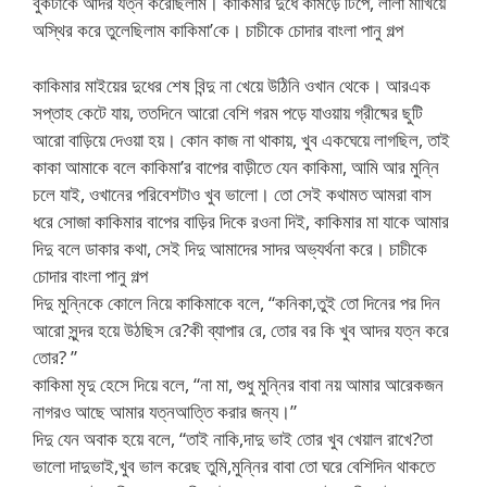
বুকটাকে আদর যত্ন করেছিলাম। কাকিমার দুধে কামড়ে টিপে, লালা মাখিয়ে
অস্থির করে তুলেছিলাম কাকিমা’কে। চাচীকে চোদার বাংলা পানু গল্প
কাকিমার মাইয়ের দুধের শেষ বিন্দু না খেয়ে উঠিনি ওখান থেকে। আরএক
সপ্তাহ কেটে যায়, ততদিনে আরো বেশি গরম পড়ে যাওয়ায় গ্রীষ্মের ছুটি
আরো বাড়িয়ে দেওয়া হয়। কোন কাজ না থাকায়, খুব একঘেয়ে লাগছিল, তাই
কাকা আমাকে বলে কাকিমা’র বাপের বাড়ীতে যেন কাকিমা, আমি আর মুন্নি
চলে যাই, ওখানের পরিবেশটাও খুব ভালো। তো সেই কথামত আমরা বাস
ধরে সোজা কাকিমার বাপের বাড়ির দিকে রওনা দিই, কাকিমার মা যাকে আমার
দিদু বলে ডাকার কথা, সেই দিদু আমাদের সাদর অভ্যর্থনা করে। চাচীকে
চোদার বাংলা পানু গল্প
দিদু মুন্নিকে কোলে নিয়ে কাকিমাকে বলে, “কনিকা,তুই তো দিনের পর দিন
আরো সুন্দর হয়ে উঠছিস রে?কী ব্যাপার রে, তোর বর কি খুব আদর যত্ন করে
তোর? ”
কাকিমা মৃদু হেসে দিয়ে বলে, “না মা, শুধু মুন্নির বাবা নয় আমার আরেকজন
নাগরও আছে আমার যত্নআত্তি করার জন্য।”
দিদু যেন অবাক হয়ে বলে, “তাই নাকি,দাদু ভাই তোর খুব খেয়াল রাখে?তা
ভালো দাদুভাই,খুব ভাল করেছ তুমি,মুন্নির বাবা তো ঘরে বেশিদিন থাকতে