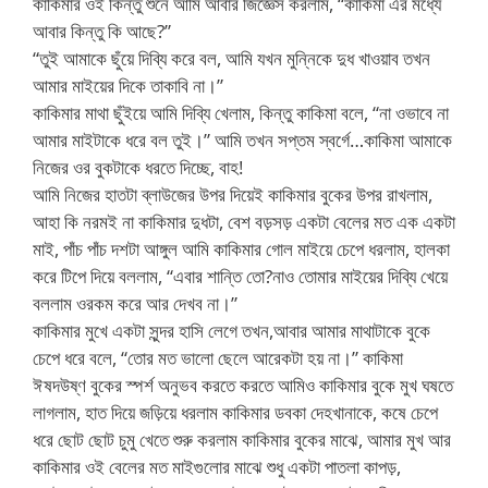
কাকিমার ওই কিন্তু শুনে আমি আবার জিজ্ঞেস করলাম, “কাকিমা এর মধ্যে
আবার কিন্তু কি আছে?”
“তুই আমাকে ছুঁয়ে দিব্যি করে বল, আমি যখন মুন্নিকে দুধ খাওয়াব তখন
আমার মাইয়ের দিকে তাকাবি না।”
কাকিমার মাথা ছুঁইয়ে আমি দিব্যি খেলাম, কিন্তু কাকিমা বলে, “না ওভাবে না
আমার মাইটাকে ধরে বল তুই।” আমি তখন সপ্তম স্বর্গে…কাকিমা আমাকে
নিজের ওর বুকটাকে ধরতে দিচ্ছে, বাহ!
আমি নিজের হাতটা ব্লাউজের উপর দিয়েই কাকিমার বুকের উপর রাখলাম,
আহা কি নরমই না কাকিমার দুধটা, বেশ বড়সড় একটা বেলের মত এক একটা
মাই, পাঁচ পাঁচ দশটা আঙ্গুল আমি কাকিমার গোল মাইয়ে চেপে ধরলাম, হালকা
করে টিপে দিয়ে বললাম, “এবার শান্তি তো?নাও তোমার মাইয়ের দিব্যি খেয়ে
বললাম ওরকম করে আর দেখব না।”
কাকিমার মুখে একটা সুন্দর হাসি লেগে তখন,আবার আমার মাথাটাকে বুকে
চেপে ধরে বলে, “তোর মত ভালো ছেলে আরেকটা হয় না।” কাকিমা
ঈষদউষ্ণ বুকের স্পর্শ অনুভব করতে করতে আমিও কাকিমার বুকে মুখ ঘষতে
লাগলাম, হাত দিয়ে জড়িয়ে ধরলাম কাকিমার ডবকা দেহখানাকে, কষে চেপে
ধরে ছোট ছোট চুমু খেতে শুরু করলাম কাকিমার বুকের মাঝে, আমার মুখ আর
কাকিমার ওই বেলের মত মাইগুলোর মাঝে শুধু একটা পাতলা কাপড়,