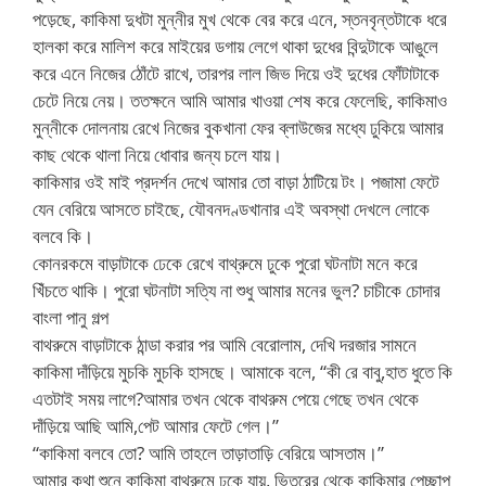
পড়েছে, কাকিমা দুধটা মুন্নীর মুখ থেকে বের করে এনে, স্তনবৃন্তটাকে ধরে
হালকা করে মালিশ করে মাইয়ের ডগায় লেগে থাকা দুধের বিন্দুটাকে আঙুলে
করে এনে নিজের ঠোঁটে রাখে, তারপর লাল জিভ দিয়ে ওই দুধের ফোঁটাটাকে
চেটে নিয়ে নেয়। ততক্ষনে আমি আমার খাওয়া শেষ করে ফেলেছি, কাকিমাও
মুন্নীকে দোলনায় রেখে নিজের বুকখানা ফের ব্লাউজের মধ্যে ঢুকিয়ে আমার
কাছ থেকে থালা নিয়ে ধোবার জন্য চলে যায়।
কাকিমার ওই মাই প্রদর্শন দেখে আমার তো বাড়া ঠাটিয়ে টং। পজামা ফেটে
যেন বেরিয়ে আসতে চাইছে, যৌবনদণ্ডখানার এই অবস্থা দেখলে লোকে
বলবে কি।
কোনরকমে বাড়াটাকে ঢেকে রেখে বাথ্রুমে ঢুকে পুরো ঘটনাটা মনে করে
খিঁচতে থাকি। পুরো ঘটনাটা সত্যি না শুধু আমার মনের ভুল? চাচীকে চোদার
বাংলা পানু গল্প
বাথরুমে বাড়াটাকে ঠান্ডা করার পর আমি বেরোলাম, দেখি দরজার সামনে
কাকিমা দাঁড়িয়ে মুচকি মুচকি হাসছে। আমাকে বলে, “কী রে বাবু,হাত ধুতে কি
এতটাই সময় লাগে?আমার তখন থেকে বাথরুম পেয়ে গেছে তখন থেকে
দাঁড়িয়ে আছি আমি,পেট আমার ফেটে গেল।”
“কাকিমা বলবে তো? আমি তাহলে তাড়াতাড়ি বেরিয়ে আসতাম।”
আমার কথা শুনে কাকিমা বাথরুমে ঢুকে যায়, ভিতরের থেকে কাকিমার পেচ্ছাপ