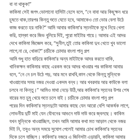
বা না থাকুক!”
কাকিমা সেই জগৎ ভোলানো হাসিটা হেসে বলে, “নে বাবা আর কিছুক্ষন ধরে
চুষতে থাক,তারপর কিন্তু শুতে যেতে হবে, আমাকেও তো ভোর বেলা উঠে
কাজ করতে হয় নাকি?” আমি আবার কাকিমা’র স্তনটাকে মুখে নিয়ে খেলা
করি, হাল্কা করে জিভ বুলিয়ে দিই, পুরো মাইটার গায়ে। আমার এই আদর
দেখে কাকিমা জিজ্ঞেস করে, “সুনীল,তুই তোর কাকিমা দুধ খেতে খুব ভালো
লাগে,না রে, খোকা?” চাচীকে চোদার বাংলা পানু গল্প
আমি শুধু হাত বাড়িয়ে কাকিমা’র অন্য মাইটাকে আদর করতে থাকি,
খানিকক্ষন কাকিমার কাছে এরকম করে আদর খাওয়ার পর কাকিমা আবার
বলে, “নে নে চল উঠে পড়, আর মনে রাখবি,কাল থেকে কিন্তু মুন্নিকে
খাওয়ানোর সময় নজর দেওয়া একদম বন্ধ। আর খবরদার আর কাউকে বলা
চলবে না কিন্তু।” আমিও মাথা নেড়ে উঠি,আর কাকিমা’র স্তনের উপর শেষ
বারের মত চুমু খেয়ে শুতে চলে যাই। চাচীকে চোদার বাংলা পানু গল্প
পরের দিন কাকিমা’র স্তনদুটো আমার কাছে যেন আরো বেশি আকর্ষক লাগে,
লোভনীয় দুটি মাই যেন যৌবনের আগুনে দাউ দাউ করে জ্বলছে। কাকিম
যখন মুন্নিকে খাওয়াচ্ছিল, তখন আমি আমার কথা মত আড়াল থেকে নজর
দিই নি, তবুও অন্য সময়ে সুযোগ পেলেই আমার চোখ কাকিমা’র স্তনের
দিকে চলে যাচ্ছিল। কাকিমা’র নজরে এ জিনিসটা এড়ায়নি, কাকিমা আমার