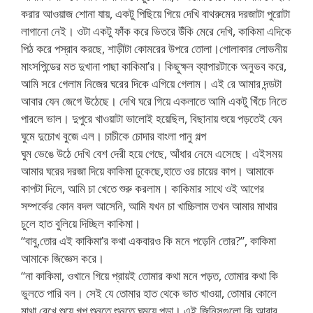
করার আওয়াজ শোনা যায়, একটু পিছিয়ে গিয়ে দেখি বাথরুমের দরজাটা পুরোটা
লাগানো নেই। ওটা একটু ফাঁক করে ভিতরে উঁকি মেরে দেখি, কাকিমা এদিকে
পিঠ করে পস্রাব করছে, শাড়ীটা কোমরের উপরে তোলা।গোলাকার লোভনীয়
মাংসপিন্ডের মত দুখানা পাছা কাকিমা’র। কিছুক্ষন ব্যাপারটাকে অনুভব করে,
আমি সরে গেলাম নিজের ঘরের দিকে এগিয়ে গেলাম। এই রে আমার দন্ডটা
আবার যেন জেগে উঠেছে। দেখি ঘরে গিয়ে একলাতে আমি একটু খিঁচে নিতে
পারলে ভাল। দুপুরে খাওয়াটা ভালোই হয়েছিল, বিছানায় শুয়ে পড়তেই যেন
ঘুমে দুচোখ বুজে এল। চাচীকে চোদার বাংলা পানু গল্প
ঘুম ভেঙে উঠে দেখি বেশ দেরী হয়ে গেছে, আঁধার নেমে এসেছে। এইসময়
আমার ঘরের দরজা দিয়ে কাকিমা ঢুকেছে,হাতে ওর চায়ের কাপ। আমাকে
কাপটা দিলে, আমি চা খেতে শুরু করলাম। কাকিমার সাথে ওই আগের
সম্পর্কের কোন বদল আসেনি, আমি যখন চা খাচ্চিলাম তখন আমার মাথার
চুলে হাত বুলিয়ে দিচ্ছিল কাকিমা।
“বাবু,তোর এই কাকিমা’র কথা একবারও কি মনে পড়েনি তোর?”, কাকিমা
আমাকে জিজ্ঞেস করে।
“না কাকিমা, ওখানে গিয়ে প্রায়ই তোমার কথা মনে পড়ত, তোমার কথা কি
ভুলতে পারি বল। সেই যে তোমার হাত থেকে ভাত খাওয়া, তোমার কোলে
মাথা রেখে শুয়ে গল্প শুনতে শুনতে ঘুময়ে পড়া। এই জিনিসগুলো কি আবার