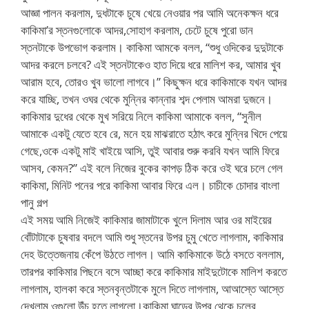
আজ্ঞা পালন করলাম, দুধটাকে চুষে খেয়ে নেওয়ার পর আমি অনেকক্ষন ধরে
কাকিমা’র স্তনগুলোকে আদর,সোহাগ করলাম, চেটে চুষে পুরো ডান
স্তনটাকে উপভোগ করলাম। কাকিমা আমকে বলল, “শুধু ওদিকের দুদুটাকে
আদর করলে চলবে? এই স্তনটাকেও হাত দিয়ে ধরে মালিশ কর, আমার খুব
আরাম হবে, তোরও খুব ভালো লাগবে।” কিছুক্ষন ধরে কাকিমাকে যখন আদর
করে যাচ্ছি, তখন ওঘর থেকে মুন্নির কান্নার শব্দ পেলাম আমরা দুজনে।
কাকিমার দুধের থেকে মুখ সরিয়ে নিলে কাকিমা আমাকে বলল, “সুনীল
আমাকে একটু যেতে হবে রে, মনে হয় মাঝরাতে হঠাৎ করে মুন্নির খিদে পেয়ে
গেছে,ওকে একটু মাই খাইয়ে আসি, তুই আবার শুরু করবি যখন আমি ফিরে
আসব, কেমন?” এই বলে নিজের বুকের কাপড় ঠিক করে ওই ঘরে চলে গেল
কাকিমা, মিনিট পনের পরে কাকিমা আবার ফিরে এল। চাচীকে চোদার বাংলা
পানু গল্প
এই সময় আমি নিজেই কাকিমার জামাটাকে খুলে দিলাম আর ওর মাইয়ের
বোঁটাটাকে চুষবার বদলে আমি শুধু স্তনের উপর চুমু খেতে লাগলাম, কাকিমার
দেহ উত্তেজনায় কেঁপে উঠতে লাগল। আমি কাকিমাকে উঠে বসতে বললাম,
তারপর কাকিমার পিছনে বসে আচ্ছা করে কাকিমার মাইদুটোকে মালিশ করতে
লাগলাম, হালকা করে স্তনবৃন্তটাকে মুলে দিতে লাগলাম, আআস্তে আস্তে
দেখলাম ওগুলো উঁচু হতে লাগলো।কাকিমা ঘাড়ের উপর থেকে চুলের