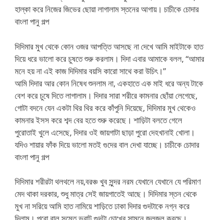
হাল্কা করে নিজের জিভের ছোয়া লাগালাম স্তনের আগায়। চাচীকে চোদার
বাংলা পানু গল্প
দিদিমার মুখ থেকে কোন ওজর আপত্তি আসছে না দেখে আমি মাইটাকে হাত
দিয়ে ধরে ভালো করে চুষতে শুরু করলাম। দিদা এবার আমাকে বলল, “আমার
মনে হয় না এই কাজ দিদিমার বয়সি কারো সাথে করা উচিৎ।”
আমি দিদার আর কোন নিষেধ শুনলাম না, একহাতে এক মাই ধরে অন্য টাকে
বেশ করে চুষে দিতে লাগালাম। দিদার সারা শরীরে কামনার ছোঁয়া লেগেছে,
গোটা বদনে যেন একটা থির থির করে কাঁপুনি দিয়েছে, দিদিমার মুখ থেকেও
কামনার ইসস করে শব্দ বের হতে শুরু করেছে। শাড়িটা বলতে গেলে
পুরোতাই খুলে এসেছে, দিদার ওই জায়গাটা ছাড়া পুরো দেহখানাই খোলা।
যদিও শায়ার ফাঁক দিয়ে ভালো মতই গুদের বাল দেখা যাচ্ছে। চাচীকে চোদার
বাংলা পানু গল্প
দিদিমার শরীরটা থলথলে নয়,বরঞ্চ খুব সুন্দর নরম যেখানে যেখানে যে পরিমাণ
মেদ থাকা দরকার, শুধু মাত্র সেই জায়গাতেই আছে। দিদিমার স্তন থেকে
মুখ না সরিয়ে আমি হাত নামিয়ে শাড়িতে ঢাকা দিদার গুদটাকে নগ্ন করে
দিলাম। পুরো বাল সমেত ভরাট গুদটা চোখের সামনে জলজল করছে।