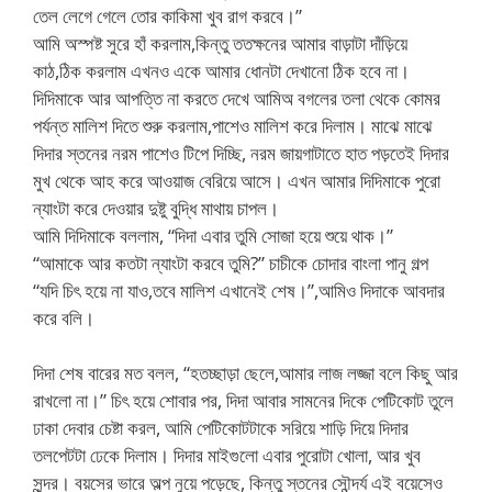
তেল লেগে গেলে তোর কাকিমা খুব রাগ করবে।”
আমি অস্পষ্ট সুরে হাঁ করলাম,কিন্তু ততক্ষনের আমার বাড়াটা দাঁড়িয়ে
কাঠ,ঠিক করলাম এখনও একে আমার ধোনটা দেখানো ঠিক হবে না।
দিদিমাকে আর আপত্তি না করতে দেখে আমিঅ বগলের তলা থেকে কোমর
পর্যন্ত মালিশ দিতে শুরু করলাম,পাশেও মালিশ করে দিলাম। মাঝে মাঝে
দিদার স্তনের নরম পাশেও টিপে দিচ্ছি, নরম জায়গাটাতে হাত পড়তেই দিদার
মুখ থেকে আহ করে আওয়াজ বেরিয়ে আসে। এখন আমার দিদিমাকে পুরো
ন্যাংটা করে দেওয়ার দুষ্টু বুদ্ধি মাথায় চাপল।
আমি দিদিমাকে বললাম, “দিদা এবার তুমি সোজা হয়ে শুয়ে থাক।”
“আমাকে আর কতটা ন্যাংটা করবে তুমি?” চাচীকে চোদার বাংলা পানু গল্প
“যদি চিৎ হয়ে না যাও,তবে মালিশ এখানেই শেষ।”,আমিও দিদাকে আবদার
করে বলি।
দিদা শেষ বারের মত বলল, “হতচ্ছাড়া ছেলে,আমার লাজ লজ্জা বলে কিছু আর
রাখলো না।” চিৎ হয়ে শোবার পর, দিদা আবার সামনের দিকে পেটিকোট তুলে
ঢাকা দেবার চেষ্টা করল, আমি পেটিকোটটাকে সরিয়ে শাড়ি দিয়ে দিদার
তলপেটটা ঢেকে দিলাম। দিদার মাইগুলো এবার পুরোটা খোলা, আর খুব
সুন্দর। বয়সের ভারে অল্প নুয়ে পড়েছে, কিন্তু স্তনের সৌন্দর্য এই বয়েসেও