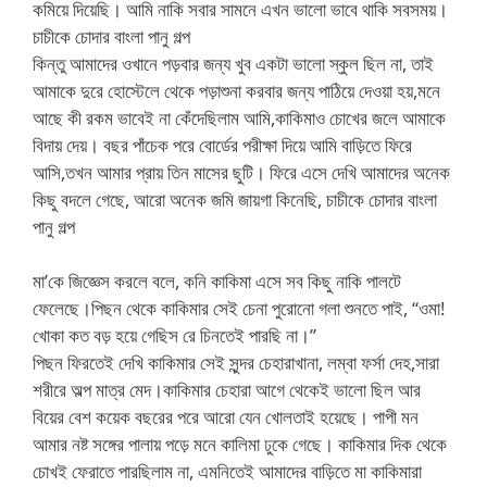
কমিয়ে দিয়েছি। আমি নাকি সবার সামনে এখন ভালো ভাবে থাকি সবসময়।
চাচীকে চোদার বাংলা পানু গল্প
কিন্তু আমাদের ওখানে পড়বার জন্য খুব একটা ভালো স্কুল ছিল না, তাই
আমাকে দুরে হোস্টেলে থেকে পড়াশুনা করবার জন্য পাঠিয়ে দেওয়া হয়,মনে
আছে কী রকম ভাবেই না কেঁদেছিলাম আমি,কাকিমাও চোখের জলে আমাকে
বিদায় দেয়। বছর পাঁচেক পরে বোর্ডের পরীক্ষা দিয়ে আমি বাড়িতে ফিরে
আসি,তখন আমার প্রায় তিন মাসের ছুটি। ফিরে এসে দেখি আমাদের অনেক
কিছু বদলে গেছে, আরো অনেক জমি জায়গা কিনেছি, চাচীকে চোদার বাংলা
পানু গল্প
মা’কে জিজ্ঞেস করলে বলে, কনি কাকিমা এসে সব কিছু নাকি পালটে
ফেলেছে।পিছন থেকে কাকিমার সেই চেনা পুরোনো গলা শুনতে পাই, “ওমা!
খোকা কত বড় হয়ে গেছিস রে চিনতেই পারছি না।”
পিছন ফিরতেই দেখি কাকিমার সেই সুন্দর চেহারাখানা, লম্বা ফর্সা দেহ,সারা
শরীরে অল্প মাত্র মেদ।কাকিমার চেহারা আগে থেকেই ভালো ছিল আর
বিয়ের বেশ কয়েক বছরের পরে আরো যেন খোলতাই হয়েছে। পাপী মন
আমার নষ্ট সঙ্গের পালায় পড়ে মনে কালিমা ঢুকে গেছে। কাকিমার দিক থেকে
চোখই ফেরাতে পারছিলাম না, এমনিতেই আমাদের বাড়িতে মা কাকিমারা