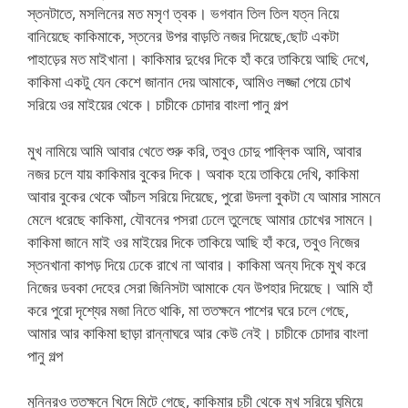
স্তনটাতে, মসলিনের মত মসৃণ ত্বক। ভগবান তিল তিল যত্ন নিয়ে
বানিয়েছে কাকিমাকে, স্তনের উপর বাড়তি নজর দিয়েছে,ছোট একটা
পাহাড়ের মত মাইখানা। কাকিমার দুধের দিকে হাঁ করে তাকিয়ে আছি দেখে,
কাকিমা একটু যেন কেশে জানান দেয় আমাকে, আমিও লজ্জা পেয়ে চোখ
সরিয়ে ওর মাইয়ের থেকে। চাচীকে চোদার বাংলা পানু গল্প
মুখ নামিয়ে আমি আবার খেতে শুরু করি, তবুও চোদু পাব্লিক আমি, আবার
নজর চলে যায় কাকিমার বুকের দিকে। অবাক হয়ে তাকিয়ে দেখি, কাকিমা
আবার বুকের থেকে আঁচল সরিয়ে দিয়েছে, পুরো উদলা বুকটা যে আমার সামনে
মেলে ধরেছে কাকিমা, যৌবনের পসরা ঢেলে তুলেছে আমার চোখের সামনে।
কাকিমা জানে মাই ওর মাইয়ের দিকে তাকিয়ে আছি হাঁ করে, তবুও নিজের
স্তনখানা কাপড় দিয়ে ঢেকে রাখে না আবার। কাকিমা অন্য দিকে মুখ করে
নিজের ডবকা দেহের সেরা জিনিসটা আমাকে যেন উপহার দিয়েছে। আমি হাঁ
করে পুরো দৃশ্যের মজা নিতে থাকি, মা ততক্ষনে পাশের ঘরে চলে গেছে,
আমার আর কাকিমা ছাড়া রান্নাঘরে আর কেউ নেই। চাচীকে চোদার বাংলা
পানু গল্প
মুন্নিরও ততক্ষনে খিদে মিটে গেছে, কাকিমার চুচী থেকে মুখ সরিয়ে ঘুমিয়ে