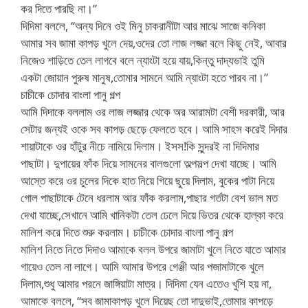
কর দিতে পারছি না।”
দিদিমা বললে, “অন্য দিনে ওই মিনু চাকরানীটা আর মাঝে সাজে কনিকা
আমার সব জামা কাপড় খুলে দেয়,ওদের তো লাজ লজ্জা বলে কিছু নেই, আবার
নিজেও শাড়িতে তেল লাগবে বলে ন্যাংটা হয়ে যায়,কিন্তু দাদ্যভাই তুমি
একটা জোয়ান পুরুষ মানুষ,তোমার সামনে আমি ন্যাংটা হতে পারব না।”
চাচীকে চোদার বাংলা পানু গল্প
আমি দিদাকে বললাম ওর লাজ লজ্জার থেকে অর আরামটা বেশী দরকারী, আর
সেটার জন্যই ওকে সব কাপড় ছেড়ে ফেলতে হবে। আমি সাহস করেই দিদার
শায়াটাকে ওর হাঁটুর নীচে নামিয়ে দিলাম। ইসস!কি সুন্দরই না দিদিমার
পাছাটা। দুপায়ের ফাঁক দিয়ে সামনের বালগুলো অল্পসল্প দেখা যাচ্ছে। আমি
আস্তে করে ওর চুলের দিকে হাত নিয়ে গিয়ে ছুয়ে দিলাম, বুকের পাটা নিয়ে
গোল পাছাটাকে টেনে ধরলাম আর ফাঁক করলাম,পাছার গর্তটা বেশ ভাল মত
দেখা যাচ্ছে,সেখানে আমি খানিকটা তেল ঢেলে দিয়ে ভিতর থেকে হাল্কা করে
মালিশ করে দিতে শুরু করলাম। চাচীকে চোদার বাংলা পানু গল্প
মালিশ নিতে নিতে দিদাও আমাকে বলল উপরে জামাটা খুলে নিতে যাতে আমার
গায়েও তেল না লাগে। আমি আমার উপরে গেঞ্জী আর পজামাটাকে খুলে
দিলাম,শুধু আমার পরনে জাঙ্গিয়াটা মাত্র। দিদিমা যেন এতেও খুশি হয় না,
আমাকে বললে, “সব জামাকাপড় খুলে দিয়েছ তো দাদুভাই,তোমার কাপড়ে