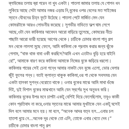
ব্লাউজের তলায় ব্রা পরেন না খুব একটা। পাতলা জামার তলায় যে গোপন ধন
লুকিয়ে আছে সেটা আমার নজর এড়ায় নি,বুকের ওপর বেলের মত সাইজের
স্তনে যৌবনের চিহ্ন ফুটে উঠেছে। পাতলা পেটে মার্জিত মেদ যেন
কোমরটাকে আরও লোভনীয় করেছে। সুগভীর নাভিতে অল্প ঘাম লেগে
আছে,ওটা যেন কাকিমার আবেদন আরো বাড়িয়ে তুলেছে, কোমরের নীচে
পাছাটা আরো ভারী হয়েছে আগের থেকে। চাচীকে চোদার বাংলা পানু গল্প
মন থেকে লালসা মুছে ফেলে, আমি কাকিমা কে প্রনাম করার জন্য ঝুঁকে
গেলাম, “থাক থাক বাবা ওকী করছিস?আমি এখন এতটাও বুড়ি হয়ে যাইনি
রে!”, আমাকে বারণ করে কাকিমা আমাকে নিজের বুকে জড়িয়ে ধরলো।
কাকিমার গায়ের সেই চেনা গন্ধে আমার নাকটা যেন বুজে এলো, ভোর বেলার
জুঁই ফুলের গন্ধ। যতই ক্লান্ত থাকুক কাকিমা,ওর গা থেকে সবসময় যেন
একটা হালকা সুগন্ধ বেরোতে থাকে। ওনার বুকের মাঝে আমি মাথা গুঁজে
দিই, দুই বিশাল বুকের মাঝখানে আমি যেন স্বর্গের সুখ অনুভব করি।
কাকিমার বুকের উপর মনে চাপটা একটু বেশিই দিয়ে ফেলেছিলাম, তবুও কাকী
কোন প্রতিবাদ না করে,ওনার স্তনের মাঝে আমার মুখটাকে যেন একটু ঘসেই
দিল বলে আমার মনে হয়। মা বলে, “অনেক আদর যত্ন হল…এবার চল
হাতপা ধুয়ে নে…অনেক দূর থেকে তো এলি, তোকে এবার খেতে দেব।”
চাচীকে চোদার বাংলা পানু গল্প