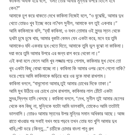
কাকিমা অবাক হয়ে বলে, “ওমা! তোর আবার মুন্নীর উপরে হিংসে হবে
কেন?”
আমাকে চুপ করে থাকতে দেখে কাকিমা নিজেই বলে, “ও বুঝেছি, আমার দুধ
খেতে তোরও খুব ইচ্ছে করে না?বল সুনীল, আমাকে বল তুই একবার।”
আমি কাকিমাকে বলি, “হ্যাঁ কাকিমা, ও যখন তোমার ওই সুন্দর স্তন থেকে
দুধটা চুষে চুষে খায়, আমার বুকটা কেমন যেন একটা করে, মনে হয় তুমি
আমাকেও যদি একবার দুধ খেতে দিতে, আমাকে তুমি ভুল বুঝো না কাকিমা।
দয়া করে তুমি আমার উপরে এর জন্য রাগ করে থেকো না।”
এই কথা বলে ফেলে আমি খুব লজ্জায় পড়ে গেলাম, কাকিমার মুখ দেখে তো
খুব একটা কিছু বোঝা যাচ্ছে না। কাকিমা কি আমার ওপর রেগে গেলো নাকি?
ভয়ে পেয়ে আমি কাকিমাকে জড়িয়ে ধরে ওর বুকে মাথা রাখলাম।
কাকিমা বললে, “বাবুসোনা আমার,তুই আমার চোখের দিকে তাকা।”
আমি মুখ উঠিয়ে ওর চোখে চোখ রাখলাম, কাকিমার লাল ঠোঁটে একটা
সুন্দর,স্নিগ্ধ হাসি খেলছে। কাকিমা বললে, “দেখ, সুনীল তুই আমার ছেলের
থেকে কম কিছু না, মুন্নিকে যতটা আমি ভালবাসি, তোকেও আমি ততটাই
ভালবাসি। তোরও আমার স্তনের উপর মুন্নির সমান অধিকার আছে। আজ
রাতে খাওয়ার পর সবাই যখন শুয়ে পড়বে তখন তোর যত খুশি আমার দুধ
খাবি,পেট ভরে।কিন্তু…” চাচীকে চোদার বাংলা পানু গল্প