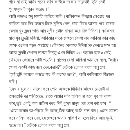
পারে না তাই কনির মনের সাথি কাউকে দরকার দাদুভাই, তুমি সেই
শূন্যস্থানটা পূরন করেছ।”
আমি লজ্জাএ শুধু মাথাটা নামিয়ে থাকি।খানিকক্ষন বিশ্রাম নেওয়ার পর
কাকিমা আর দিদু দুজনে মিলে মন্দিরে গেল, তারা ফিরে আসার পরে রাতের
বেলায় খুব সুন্দর ভাত আর মুর্গীর ঝোল রান্না করে দিল দিদিমা। কাকিমার
মাও খুব সুন্দরী মহিলা, কাকিমার মাকে দেখলে বোঝা যায় কাকিমা কার কাছ
থেকে ওরকম গড়ন পেয়েছে।যৌবনের বেলাতে দিদিমা’কে দেখতে মনে হয়
আরো সুন্দরী দেখতে লাগত,কিন্তু এখন দিদিমা ৫৩ বছরের হলেও সেই
যৌবনের জোয়ারে ভাটা পড়েনি। রাতের বেলা কাকিমা আমাকে বলে, “হ্যাঁরে
খোকা একটা কাজ বলে দেব,করবি?” চাচীকে চোদার বাংলা পানু গল্প
“হ্যাঁ তুমি আমকে বলতে পার কী করতে হবে?”, আমি কাকিমাকে জিজ্ঞেস
করি।
“দেখ বাবুসোনা, ভালো করে শোন,আজকে দিদিমার কাজের মেয়েটা না
তাড়াতাড়ি ঘর পালিয়েছে, রাতে আমার মা’র মালিশ না হলে খুব গা ব্যাথা
করে,তুই একটু বাবা মালিশ করে দিবি,বুড়ো মানুষ তো বেশ কষ্ট হবে।”
“এতে আমার আপত্তির কি আছে,ঠিক আছে আমি চলে যাব। এমন ভালো
করে মালিশ করে দেব, যে দেখবে আমার মালিশ না হলে দিদুর আর ঘুমই
হচ্ছে না।” চাচীকে চোদার বাংলা পানু গল্প