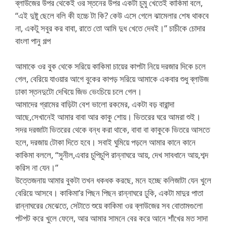
ব্লাউজের উপর থেকেই ওর স্তনের উপর একটা চুমু খেতেই কাকিমা বলে,
“এই দুষ্টু ছেলে বলি কী হচ্চে টা কি? কেউ এসে গেলে ঝামেলার শেষ থাকবে
না, একটু সবুর কর বাবা, রাতে তো আমি দুধ খেতে দেবই।” চাচীকে চোদার
বাংলা পানু গল্প
আমাকে ওর বুক থেকে সরিয়ে কাকিমা চায়ের কাপটা নিয়ে দরজার দিকে চলে
গেল, বেরিয়ে যাওয়ার আগে বুকের কাপড় সরিয়ে আমাকে একবার শুধু ব্লাউজ
ঢাকা স্তনদুটো দেখিয়ে জিভ ভেংচিয়ে চলে গেল।
আমাদের গ্রামের বাড়িটা বেশ ভালো রকমের, একটা বড় বারান্দা
আছে,সেখানেই আমার বাবা আর কাকু শোয়। ভিতরের ঘরে আমরা শুই।
সদর দরজাটা ভিতরের থেকে বন্ধ করা থাকে, বাবা বা কাকুকে ভিতরে আসতে
হলে, দরজায় টোকা দিতে হবে। সবাই ঘুমিয়ে পড়লে আমার কানে কানে
কাকিমা বললে, “সুনীল,এবার চুপিচুপি রান্নাঘরে আয়, দেখ সাবধানে আয়,শব্দ
করিস না যেন।”
উত্তেজনায় আমার বুকটা তখন ধকধক করছে, মনে হচ্ছে কলিজাটা যেন খুলে
বেরিয়ে আসবে। কাকিমা’র পিছন পিছন রান্নাঘরে ঢুকি, একটা মাদুর পাতা
রান্নাঘরের মেঝেতে, সেটাতে শুয়ে কাকিমা ওর ব্লাউজের সব বোতামগুলো
পটপট করে খুলে ফেলে, আর আমার সামনে বের করে আনে শাঁখের মত সাদা