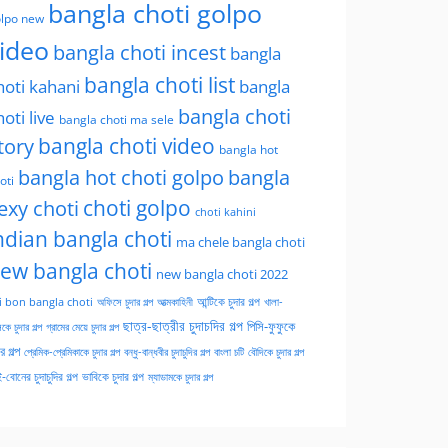
bangla choti golpo
lpo new
ideo
bangla choti incest
bangla
bangla choti list
hoti kahani
bangla
bangla choti
hoti live
bangla choti ma sele
tory
bangla choti video
bangla hot
bangla hot choti golpo
bangla
oti
choti golpo
exy choti
choti kahini
ndian bangla choti
ma chele bangla choti
ew bangla choti
new bangla choti 2022
অফিসে চুদার গল্প
আত্মকাহিনী
আন্টিকে চুদার গল্প
খালা-
i bon bangla choti
ছাত্র-ছাত্রীর চুদাচদির গল্প
পিসি-ফুফুকে
কে চুদার গল্প
গ্রামের মেয়ে চুদার গল্প
ার গল্প
প্রেমিক-প্রেমিকাকে চুদার গল্প
বন্ধু-বান্ধবীর চুদাচুদির গল্প
বাংলা চটি
বৌদিকে চুদার গল্প
-বোনের চুদাচুদির গল্প
ভাবিকে চুদার গল্প
ম্যাডামকে চুদার গল্প