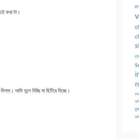
go
 এই কথা টা।
v
c
c
s
ch
s
i
n
লাম। আমি তুলে দিচ্ছি মা ছিটিয়ে দিচ্ছে।
va
মাসি
চুদ
ভাই