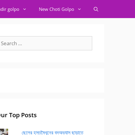
dir golpo
New Choti Golpo
earch
r:
ur Top Posts
ছেলের হস্তমৈথুনের বদঅভ্যাস ছাড়াতে