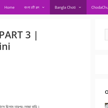
Home
বাংলা চটি গল্প
Bangla Choti
ChodaChu
ুখ PART 3 |
S
fo
ini
O
ফিসে ছিলাম তারপর সোজা বাড়ি।