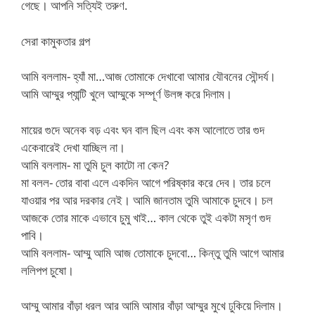
গেছে। আপনি সত্যিই তরুণ.
সেরা কামুকতার গল্প
আমি বললাম- হ্যাঁ মা…আজ তোমাকে দেখাবো আমার যৌবনের সৌন্দর্য।
আমি আম্মুর প্যান্টি খুলে আম্মুকে সম্পূর্ণ উলঙ্গ করে দিলাম।
মায়ের গুদে অনেক বড় এবং ঘন বাল ছিল এবং কম আলোতে তার গুদ
একেবারেই দেখা যাচ্ছিল না।
আমি বললাম- মা তুমি চুল কাটো না কেন?
মা বলল- তোর বাবা এলে একদিন আগে পরিষ্কার করে দেব। তার চলে
যাওয়ার পর আর দরকার নেই। আমি জানতাম তুমি আমাকে চুদবে। চল
আজকে তোর মাকে এভাবে চুমু খাই… কাল থেকে তুই একটা মসৃণ গুদ
পাবি।
আমি বললাম- আম্মু আমি আজ তোমাকে চুদবো… কিন্তু তুমি আগে আমার
ললিপপ চুষো।
আম্মু আমার বাঁড়া ধরল আর আমি আমার বাঁড়া আম্মুর মুখে ঢুকিয়ে দিলাম।