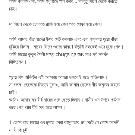
আমি বললাম- মা, আমি শুধু গুদে পান করব… কিন্তু পিছন থেকে করতে
চাই।
মা পিছন থেকে চোদাতে রাজি হয়ে গেল আর ঘোড়া হয়ে গেল।
আমি আমার বাঁড়া গুদের উপর সেট করলাম এবং এক ধাক্কায় পুরো বাঁড়া
ঢুকিয়ে দিলাম। মায়ের ভিজে গুদের কারণে বাঁড়াটা সহজেই গুদে ঢুকে গেল।
আমি মায়ের কুকুর শৈলী মধ্যে chugging শুরু. মাও পূর্ণ সমর্থন
দিচ্ছিলেন।
প্রায় বিশ মিনিটের এই আড্ডায় আমরা দুজনেই পড়ে যাচ্ছিলাম।
মা বলল- ছেলেকে ভিতরে ঢুকাও, আমি আমার ছেলের বীর্য অনুভব করতে
চাই।
আমিও আমার সব বীর্য মায়ের গুদে ছেড়ে দিলাম। মামীর গুদ উপরে পর্যন্ত
ভরে গেল আর বীর্য বের হতে লাগল।
1 ছেলে তার মায়ের গুদ চুদছে সেরা কামুকতার গল্প বেটে নে চোদে আপনী
মাম্মী কি চুট