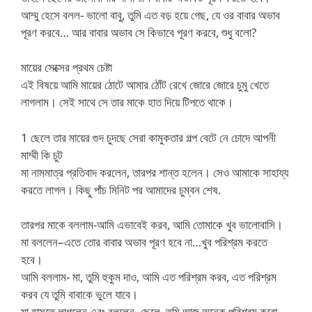
আম্মু হেসে বলল- ভালো বাবু, তুমি এত বড় হয়ে গেছ, যে ওর বাবার অভাব
পূরণ করবে… আর বাবার অভাব সে কিভাবে পূরণ করবে, শুধু বলো?
মায়ের সেক্সের প্রথম চেষ্টা
এই বিষয়ে আমি মায়ের ঠোটে আমার ঠোঁট রেখে জোরে জোরে চুমু খেতে
লাগলাম। সেই সাথে সে তার মাকে হাত দিয়ে টিপতে থাকে।
1 ছেলে তার মায়ের গুদ চুদছে সেরা কামুকতার গল্প বেটে নে চোদে আপনী
মাম্মী কি চুট
মা নামমাত্র প্রতিবাদ করলেন, তারপর শান্ত হলেন। সেও আমাকে সাহায্য
করতে লাগল। কিছু পাঁচ মিনিট পর আমাদের চুম্বন শেষ.
তারপর মাকে বললাম-আমি এভাবেই করব, আমি তোমাকে খুব ভালোবাসি।
মা বললেন–এতে তোর বাবার অভাব পূরণ হবে না…খুব পরিশ্রম করতে
হবে।
আমি বললাম- মা, তুমি হুকুম দাও, আমি এত পরিশ্রম করব, এত পরিশ্রম
করব যে তুমি বাবাকে ভুলে যাবে।
মা হাসতে লাগলেন এবং বললেন- ছেলে, তুমি আজ অনেক পরিশ্রম করো…