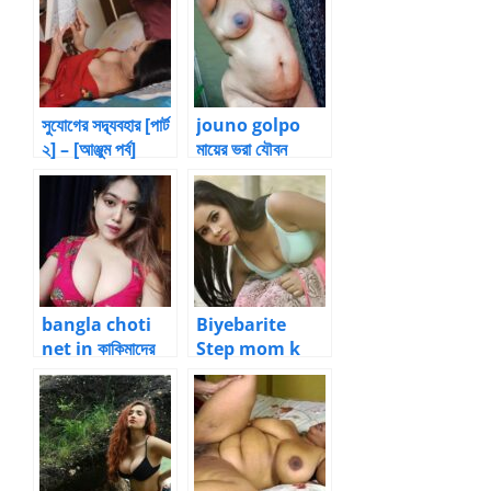
সুযোগের সদ্ব্যবহার [পার্ট
jouno golpo
২] – [আঞ্জুম পর্ব]
মায়ের ভরা যৌবন
উপভোগ – 2 by
Rocky
bangla choti
Biyebarite
net in কাকিমাদের
Step mom k
ভালবাসা – 16 by
chodano (Part
Rishavlove76 –
2) – Bangla
Bangla New
New Choti
Choti Golpo
Golpo