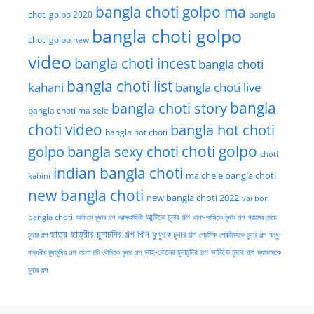
bangla choti golpo ma
choti golpo 2020
bangla
bangla choti golpo
choti golpo new
video
bangla choti incest
bangla choti
bangla choti list
kahani
bangla choti live
bangla choti story
bangla
bangla choti ma sele
choti video
bangla hot choti
bangla hot choti
golpo
choti golpo
bangla sexy choti
choti
indian bangla choti
ma chele bangla choti
kahini
new bangla choti
new bangla choti 2022
vai bon
অফিসে চুদার গল্প
আত্মকাহিনী
আন্টিকে চুদার গল্প
খালা-মাসিকে চুদার গল্প
গ্রামের মেয়ে
bangla choti
ছাত্র-ছাত্রীর চুদাচদির গল্প
পিসি-ফুফুকে চুদার গল্প
চুদার গল্প
প্রেমিক-প্রেমিকাকে চুদার গল্প
বন্ধু-
ভাই-বোনের চুদাচুদির গল্প
ভাবিকে চুদার গল্প
বান্ধবীর চুদাচুদির গল্প
বাংলা চটি
বৌদিকে চুদার গল্প
ম্যাডামকে
চুদার গল্প