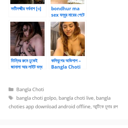
সতীলক্ষ্মীর সর্বনাশ [৩]
bondhur ma
sex বন্ধুর মায়ের পেটে
আমার বাচ্চা পার্ট-1
তিন্নির রুমে ঢুকেই
কলিযুগের অভিশাপ –
জানালা আর লাইট বন্ধ
Bangla Choti
করে দিলাম
Golpo
Categories
Bangla Choti
Tags
bangla choti golpo
,
bangla choti live
,
bangla
choties app download android offline
,
আন্টিকে চুদার গল্প