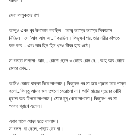
সেরা কামুকতার গল্প
আম্মুও এখন খুব উপভোগ করছিল। আম্মু আস্তে আস্তে সিকাডাস
নিচ্ছিল। সে ‘আহ আহ আ…’ করছিল। কিছুক্ষণ পর, তার শরীর কাঁপতে
শুরু করে… এবং তার হিস হিস শব্দও তীব্র হয়ে ওঠে।
মা বলতে লাগলো- আহ… চোদো ছেলে ও জোরে চোদ দে… আহ আর জোরে
জোরে চোদ…
আমিও জোরে ধাক্কা দিতে লাগলাম। কিছুক্ষন পর মা শুয়ে পড়লো আর শান্ত
হলো…কিন্তু আমার জল তখনো বেরোলো না। আমি মায়ের স্তনের বোঁটা
চুষতে আর টিপতে লাগলাম। ঠোটে চুমু খেতে লাগলো। কিছুক্ষণ পর মা
আবার প্রাণে এলেন।
এবার মাকে ঘোড়া হতে বললাম।
মা বলল- না ছেলে, পাছায় নেব না।