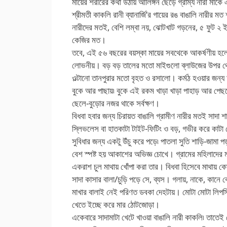
মায়ের শরীরের কথা উঠায় আলিঙ্গন ছেড়ে গ্রাম্য নারী ম
শ্রীমতী কাকলি রানী ব্যানার্জি’র গায়ের রঙ বাঙালি নারীর 
নারীদের মতই, বেশি লম্বা নয়, ঝোটখাট গড়নের, ৫ ফুট 
কেজির মত।
তবে, এই ৫৬ বছরের বয়স্কা মায়ের সবথেকে আকর্ষণীয় হ
লোভনীয়। বড় বড় তালের মতো মাইগুলো ব্লাউজের উপর থ
ওল্টানো তানপুরার মতো বৃহত ও রসালো। কর্মঠ হওয়ার জন
বুকে আর পাছায়৷ বুকে এই রকম খাড়া খাড়া পাহাড় আর পেছন
ছেলে-বুড়োর নজর থাকে সর্বক্ষণ।
বিধবা হবার জন্য চিরায়ত বাঙালি গ্রামীণ নারীর মতই সাদা
স্লিভলেস বা হাতকাটা টাইট-ফিটিং ও বড়, গভীর করে কা
সুবিধার জন্য একটু উঁচু করে পড়ে৷ পাতলা সুতি শাড়ি-জামা
বেশ স্পষ্ট হয় আকাশের অভিজ্ঞ চোখে। গ্রামের মহিলাদের 
একরাশ চুল মাথায় খোঁপা করা তার। বিধবা হিসেবে মাথায় কো
সাদা কাসার বালা/চুড়ি পড়ে সে, ব্যস। গলায়, নাকে, কান
মাখার বালাই নেই পরিণত ডবকা দেহটায়। মোটা মোটা লিপস
খেতে ইচ্ছে করে মার ঠোটজোড়া।
একেবারে সাদামাটা খেটে খাওয়া বাঙালি নারী কাকলি৷ তাতে