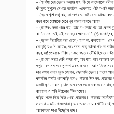
– (মা বাঁধা দেয় ছেলের কথায়) যাহ, কি যে আজেবাজে বলি
কী সুন্দর সুপুরুষ দেখতে হয়েছিস! একেবারে খাঁটি বাঙালি ন
– (ছেলে খুশি হয়) বাহ, তা বেশ তো! এই বেলা আমিও বলে ন
বছর বাদে তোমাকে দেখে খুব ভালো লাগছে আমার।
– (মা ঈষৎ লজ্জা পায়) যাহ, তোর বাপ মরার পর তো কেবল বু
বা নিবে কে, তাই এই ৫৬ বছরে আরো বেশি বুড়িয়ে গেছিরে
– (প্রবল বিরোধিতা করে ছেলে) না না না, কক্ষনো না। কে 
তো বুড়ি হও নি মোটেও, বরং বয়স বেড়ে আরো পরিণত নারীর
বছর, মা! তোমাকে দিব্যি ৪০-৪৫ বছরের বৌদি হিসেবে নাটক
– (মা যেন আরো বেশি লজ্জা পায়) যাহ যাহ, ভাগ আবারো গু
দুপুর। গোসল করে লুঙ্গি পড়ে খেতে আয়। আমি নিজে সব র
মার কথায় বাসায় ঢুকে জোয়ান, জেলখাটা ছেলে। মায়ের আদ
কাকলির বাসাটা পাকাবাড়ি হলেও দোতলা ঠিক নয়, দোতলার 
একটা মুদি দোকান। চাল-ডাল-তেল থেকে শুরু করে সাবান,
রান্নাঘর ও পানি উঠানোর টিউবওয়েল।
বাড়ির পেছন দিয়ে সিঁড়ি গেছে দোতলায়। দোতলার অর্ধেকটা 
লাগোয়া একটা গোসলখানা। ঘরে ডাবল বেডের খাটটা সেই আ
আলকাতরা মাখা সিমেন্টের ছাদ।