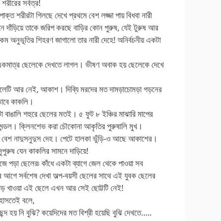
শরীরের সর্বত্র!
ক্ত শরীরটা গিলছে দেখে প্রথমে বেশ লজ্জা পায় বিধবা নারী
ে দাঁড়িয়ে তাকে জরিপ করছে বাড়ির কোন পুরুষ, যেই টুরুষ আর
কম অনুভূতির শিহরণ জাগালো তার নারী দেহে! অনির্বচনীয় একটা
ান একমাত্র ছেলেকে দেখতে লাগল। ভীষণ অবাক হয় ছেলেকে দেখে
ছেলেটি আর নেই, আকাশ। দিব্যি মরদের মত দামড়াচোমড়া গড়নের
 ভাবে কাকলি।
াঙালি শহুরে ছেলের মতই। ৫ ফুট ৮ ইঞ্চির মাঝারি মাপের
ুখমন্ডল। ক্লিনশেভ করা চৌকোনা আকৃতির পুরুষালি মুখ।
য বেশ নাদুসনুদুস দেহ। পেটে হালকা ভুঁড়ি-ও আছে আকাশের।
ুরুষ যেন কাকলির সামনে দাড়িয়ে!
ে গুঁজে পড়া ছেলের৷ কাঁধে একটা ব্যাগে জেল থেকে পাওয়া সব
 আগে সর্বশেষ দেখা অল্প-বয়সী ছেলের সাথে এই যুবক ছেলের
 পোড় খাওয়া এই ছেলে এখন আর সেই ছোট্টটি নেই!
 হাসতেই বলে,
দ হয় নি বুঝি? কয়েদিদের মত বিশ্রী হয়েছি বুঝি দেখতে…..