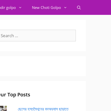
dir golpo
New Choti Golpo
earch
r:
ur Top Posts
ছেলের হস্তমৈথুনের বদঅভ্যাস ছাড়াতে