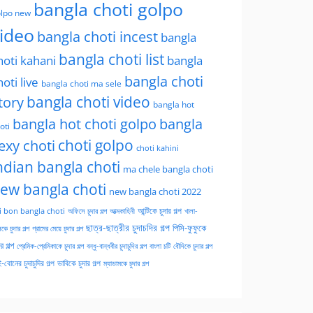
bangla choti golpo
lpo new
ideo
bangla choti incest
bangla
bangla choti list
hoti kahani
bangla
bangla choti
hoti live
bangla choti ma sele
tory
bangla choti video
bangla hot
bangla hot choti golpo
bangla
oti
choti golpo
exy choti
choti kahini
ndian bangla choti
ma chele bangla choti
ew bangla choti
new bangla choti 2022
অফিসে চুদার গল্প
আত্মকাহিনী
আন্টিকে চুদার গল্প
খালা-
i bon bangla choti
ছাত্র-ছাত্রীর চুদাচদির গল্প
পিসি-ফুফুকে
কে চুদার গল্প
গ্রামের মেয়ে চুদার গল্প
ার গল্প
প্রেমিক-প্রেমিকাকে চুদার গল্প
বন্ধু-বান্ধবীর চুদাচুদির গল্প
বাংলা চটি
বৌদিকে চুদার গল্প
-বোনের চুদাচুদির গল্প
ভাবিকে চুদার গল্প
ম্যাডামকে চুদার গল্প