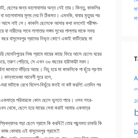
, ছেলের জন্য ভালোবাসার অন্ত নেই তার। কিন্তু, কাকলির
মা
 ভালোবাসার মূল্য দেয় নি ঠিকমত। এমনকি, বাবার মৃত্যুর পর
মা
ন্ত আসে নাই সে। কাকলি ছেলেকে আসার কথা বললেই পরীক্ষা-
বা নারীদের সাথে লাগাতার সঙ্গম সুখের পাল্লায় মাকে সময়
 বছর বাসুদেবপুর গ্রামের নিভৃত কোণে একাই কাটিয়েছে মা
ি মেদেনিপুরের নিজ গ্রামে মায়ের কাছে ফিরে আসে ছেলে৷ ঘরের
T
, তরুণ পেড়িয়ে, সে এখন ৩৬ বছরের হাট্টাকাট্টা মরদ।
না জানাতে দাঁড়িয়ে আছে। নিচু হয়ে মা কাকলিকে পা ছুঁয়ে প্রণাম
। কান্নাভেজা আবেগী সুরে বলে,
A
মরা মাটাকে রেখে বিদেশ-বিভুঁয়ে কতই না কষ্ট করলি! এতদিন পর
ch
ের একমাত্র পরিবারকে কোন ছেলে ভুলতে পারে। ওসব শহর-
2
খন থেকে, ছেলে হয়ে মায়ের সেবা করাই আমার একমাত্র
শ্বিবদ্যালয় পড়া ছেলে গ্রামে কি করবি?! তোর পছন্দমত চাকরি কি
ch
কাজ কোথায় এই বাসুদেবপুর গ্রামে?!
b