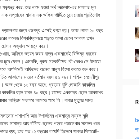
যন্ত্র করে৷ তার নামে হওয়া অর্থ আত্মসাৎ-এর মামলার মূল
ক সপ্তাহের মাথায় এক অফিস পার্টিতে চুদে দেয়ায় প্রতিশোধ
েকে পড়ালেখার জন্য খড়গপুর এসেই রপ্ত হয়। আজ থেকে ২০ বছর
শহরের কলেজ বিশ্ববিদ্যালয়ে পড়তে আসা ছেলে আকাশ তখন
য়ে চোদার অভ্যাস আয়ত্ব করে।
ত হওয়ায়, অফিসে জয়েন করার মাত্র একমাসেই বিভিন্ন বয়সের
র চুদে ফেলে। এমনকি, পুরুষ সহকর্মীদের বৌ-দেরও সে ঠাপাতে
কে অল্পদিনেই অফিসের অনেক মানুষ হিংসা করতে শুরু করে।
 পরিচিত আকাশের মায়ের বর্তমান বয়স ৫৬ বছর। পশ্চিম মেদেনীপুর
কে। আজ থেকে ১৬ বছর আগে, গ্রামের মুদি দোকানি কাকলির
ুর সময় কাকলির বয়স তখন ৪০ বছর। তাদের একমাত্র ছেলে আকাশের
 বাবার অন্তিম সৎকারে আসতে পারে নি। বাবার মৃত্যুর সময়
R
লানোর পাশাপাশি আয়-উপার্জনের একমাত্র সম্বল মুদি
bd
ানের সামান্য আয় বাঁচিয়ে ছেলের শহরে পড়ালেখার সমস্ত খরচ
শ্
মার ব্যয়, তার গত ১২ বছরের কয়েদি হিসেবে থাকার সিগারেট-
জো