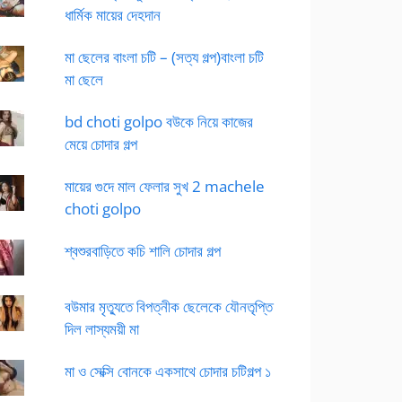
ধার্মিক মায়ের দেহদান
মা ছেলের বাংলা চটি – (সত্য গল্প)বাংলা চটি
মা ছেলে
bd choti golpo বউকে নিয়ে কাজের
মেয়ে চোদার গল্প
মায়ের গুদে মাল ফেলার সুখ 2 machele
choti golpo
শ্বশুরবাড়িতে কচি শালি চোদার গল্প
বউমার মৃত্যুতে বিপত্নীক ছেলেকে যৌনতৃপ্তি
দিল লাস্যময়ী মা
মা ও সেক্সি বোনকে একসাথে চোদার চটিগল্প ১