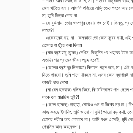
– শহরে আর ফিরছি না আমি, মা। শহরের মানুষজন বড়ই কুটি
জেল খাটতে হল। আসামি পরিচয়ে এম্নিতেও শহরে আর কোন 
মা, তুমি চিন্তা কোর না।
– সে বুঝলাম, তোর খড়গপুর ফেরার পথ নেই। কিন্তু, গ্রা
নাতো?!
– একেবারেই নয়, মা। কলকাতা তো কোন দূরের কথা, এই 
তোমায় গা ছুঁয়ে কথা দিলাম।
– (মার কন্ঠে তবু সন্দেহ) দেখিস, কিছুদিন পর শহরের টা
এতদিন পর গ্রামের জীবন পছন্দ হবে?!
– (ছেলের কন্ঠে দৃঢ় নিশ্চয়তা) বিলক্ষণ পছন্দ হবে, মা। এই
নিতে পারবো। তুমি পাশে থাকলে মা, এসব কোন ব্যাপারই না
কাজই হাত দেবো।
– (মা যেন হতবাক) বলিস কিরে, বিশ্ববিদ্যালয় পাশ ছেলে 
মাকে গুল মারছিস তুই?!
– (ছেলে হাসছে) হাহাহা, মোটেও গুল বা মিথ্যে নয় মা। বি
কাজ করছে ইদানিং, তুমি জানো না বুঝি! আরো বড় কথা, ত
তোমার শরীরে আর পোষাবে না। আমি যখন এসেছি, মুদি দো
গেরস্তি কাজ করবেক্ষণ।