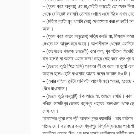
– (পুরুষ কন্ঠে অনুনয়) ওহ মা,সেটাই বলতেই তো ফোন দি
থেকে বেড়িয়েই সরাসরি তোমার ওখানে এসে উঠব৷ এখন থ
– (মহিলা কন্ঠটা মুখ ঝামটা দেয়) দেখাশোনা করা না ছাই! অ
আসা।
– (পুরুষ কন্ঠে কাতর অনুরোধ) সত্যি বলছি মা, বিশ্বাস 
দেখতে মন আকুল হয়ে আছে। আগামীকাল থেকেই এতদিনের
– (তারপরেও গজগজ চলছেই) ওরে বাবা, খুব পটানো শিখেছিস
যাস বলেই না আমার এত্ত কদর! নাহয় সেই কবে খড়গপুর 
– (ছেলের কন্ঠে স্মিত হাসি) আহারে কী যে বলো না তুমি! 
আড়াল হলেও তুমি কখনোই আমার মনের আড়াল হও নি।
– (এবার মহিলা কন্ঠটা খানিকটা আবেগী হয়) আচ্ছা, হয়েছে
রেঁধে রাখবোনে।
– (ছেলে কন্ঠে সন্তুষ্টি) ঠিক আছে মা, তাহলে রাখছি। কাল
পশ্চিম মেদেনিপুর জেলার খড়গপুর শহরের জেলখানা থেকে 
শেষ হল।
আকাশের পুরো নাম শ্রী আকাশ চন্দ্র ব্যানার্জি। তার বর
পাচ্ছে সে। ২৪ বছর বয়সে খড়গপুর বিশ্ববিদ্যালয়ের পড়াশোন
চাকরিতে ঢোকার ঠিক এক মাস পরেই প্রতিষ্ঠানে দূর্নীতির দ