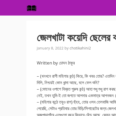
Skip
to
content
জেলখাটা কয়েদি ছেলের কা
January 8, 2022
by
chotikahini2
Written by চোদন ঠাকুর
– (খনখনে রাগী মহিলার কন্ঠ) কিরে, কি খবর তোর? এতদ
দিলি, নিশ্চয়ই কোন ধান্দা আছে, বলে ফেল শুনি?
– (ফোনের ওপাশে বিব্রত পুরুষ কন্ঠ) আহা শুধু শুধু রাগ
নেই, তখন তুমি-ই তো জগতে আপনার একমাত্র আপনজন
– (মহিলার কন্ঠে তবুও রাগ) হুঁহহ, তোর ওসব তেলবাজি আ
পেয়েছি, সেটাও প্রতিবার তোর বিড়ি/সিগারেটের জন্য জেলখা
অজপাড়াগাঁয়ে এতগুলো বছর কিভাবে বেঁচে আছে, কেমন আ