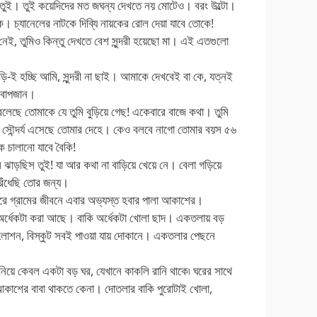
স তুই। তুই কয়েদিদের মত জঘন্য দেখতে নয় মোটেও। বরং উল্টো।
ায়ক। চ্যানেলের নাটকে দিব্যি নায়কের রোল দেয়া যাবে তোকে!
েই, তুমিও কিন্তু দেখতে বেশ সুন্দরী হয়েছো মা। এই এতগুলো
ড়ি-ই হচ্ছি আমি, সুন্দরী না ছাই। আমাকে দেখবেই বা কে, যত্নই
, বাপজান।
বলেছে তোমাকে যে তুমি বুড়িয়ে গেছ! একেবারে বাজে কথা। তুমি
 সৌন্দর্য এসেছে তোমার দেহে। কেও বলবে নাগো তোমার বয়স ৫৬
ে চালানো যাবে বৈকি!
ল ঝাড়ছিস তুই! যা আর কথা না বাড়িয়ে খেয়ে নে। বেলা গড়িয়ে
েঁধেছি তোর জন্য।
রে গ্রামের জীবনে এবার অভ্যস্ত হবার পালা আকাশের।
অর্ধেকটা করা আছে। বাকি অর্ধেকটা খোলা ছাদ। একতলায় বড়
 লোশন, বিস্কুট সবই পাওয়া যায় দোকানে। একতলার পেছনে
নিয়ে কেবল একটা বড় ঘর, যেখানে কাকলি রানি থাকে৷ ঘরের সাথে
কাশের বাবা থাকতে কেনা। দোতলার বাকি পুরোটাই খোলা,