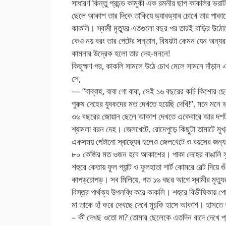
সাধারণ কিন্তু প্রচন্ড কামুকী এক রমনীর ছাপ কাকলির ভরাট 
ছেলে আকাশ তার দিকে তাকিয়ে ড্যাবড্যাব চোখে তার পাকাপো
কাকলি। স্বামী মৃত্যুর এতগুলো বছর পর তারই বাড়ির উঠোন
কেও নয় বরং তার পেটের সন্তান, বিষয়টা কেমন যেন অন্যর
কামনার উদ্রেক হলো তার দেহ-মননে!
কিছুক্ষণ পর, কাকলি সামলে উঠে চোখ মেলে সামনে দাঁড়
সে,
— “বাব্বাহ, বাবা গো বাবা, সেই ১৬ বছরের কচি কিশোর 
পুরুষ দেহের যুবকদের মত দেখতে হয়েছি দেখি!”, মনে মনে
৩৬ বছরের জোয়ান ছেলে আকাশ দেখতে একেবারে আর দশটা ব
শ্যামলা বরন দেহ। জেলখেটে, রোদেপুড়ে কিছুটা তামাটে ম
একসময় পেটানো স্বাস্থ্যের হলেও জেলখেটে ও বয়সের জন্
৮০ কেজির মত ওজন হবে আকাশের। পাকা দেহের বাঙালি সুপ
শহুরে কেতায় ফুল প্যান্ট ও ফুলহাতা শার্ট কোমরে বেল্ট দিয়
কাপড়চোপড়। সব মিলিয়ে, গত ১৬ বছর আগে স্বামীর মৃত্যুর
বিস্তর পার্থক্য উপলব্ধি করে কাকলি। শহুরে বিভীষিকায়
মা তাকে হাঁ করে দেখছে দেখে মুচকি হাসে আকাশ। হাসতে
– কী দেখছ ওতো মা? তোমার ছেলেকে এতদিন বাদে দেখে পছন্