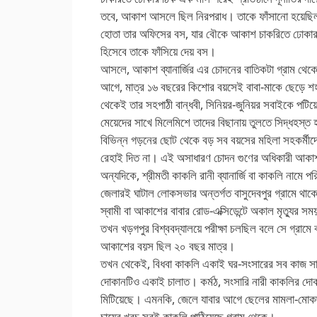
তবে, আকাশ আসলে ছিল নিরপরাধ। তাকে ফাঁসানো হয়েছিল ষড়
হোতা তার অফিসের বস, যার বৌকে আকাশ চাকরিতে ঢোকার এ
হিসেবে তাকে ফাঁসিয়ে দেয় বস।
আসলে, আকাশ ব্যানার্জির এর চোদনের বাতিকটা গ্রাম থ
আগে, মাত্র ১৬ বছরের কিশোর বয়সেই বাবা-মাকে ছেড়ে 
থেকেই তার সহপাঠী বান্ধবী, সিনিয়র-জুনিয়র সবাইকে পটি
মেয়েদের সাখে মিলেমিশে তাদের বিছানায় তুলতে সিদ্ধহস্
বিভিন্ন গড়নের ছোট থেকে বড় সব বয়সের মহিলা সহকর্মীদে
রেহাই দিত না। এই অসাধারণ চোদন গুণের অধিকারী আকাশ
অন্যদিকে, শ্রীমতী কাকলি রানী ব্যানার্জি বা কাকলি নামে
জেলারই ঘাটাল লোকসভার অন্তর্গত বাসুদেবপুর গ্রামে থা
স্বামী বা আকাশের বাবার রোড-এক্সিডেন্টে অকাল মৃত্য
তখন খড়গপুর বিশ্ববদ্যালয়ে পরীক্ষা চলছিল বলে সে গ্রামে
আকাশের বয়স ছিল ২০ বছর মাত্র।
তখন থেকেই, বিধবা কাকলি একাই ঘর-সংসারের সব কাজ সাম
দোকানটিও একাই চালাত। কর্মঠ, সংসারি নারী কাকলির দোক
মিটিয়েছে। এমনকি, জেলে যাবার আগে ছেলের মামলা-মোকদ্দ
চায়ের খরচ সবই কাকলি পাঠিয়েছে গ্রাম থেকে।