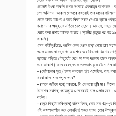
ছেলেটা বিধবা কাকলি জগত সংসারে একমাত্র আপনজন। তাই
চাপা অভিমান, আকাশ সেভাবে কখনোই তার মায়ের পরিশ্রম বা
জেলে যাবার আগের ৪ বছর বিধবা মাকে দেখতে গ্রামে পর্য
পড়াশোনার অজুহাতে এড়িয়ে যেত ছেলে। আসলে, শহুরে মেয়ে 
দেয়ার কথা মাথায় আসত না তার। স্বামীর মৃত্যুর পর গত ১৬
কাকলি।
এমন পরিস্থিতিতে, পরদিন জেল থেকে ছাড়া পেয়ে তাই সরাসর
ছেলে এতগুলো বছর পর অবশেষে ঘরে ফিরলো৷ কিশোর পেড়িয়ে
গ্রামের বাড়িতে পৌছুতেই দেখে মা সদর দরজায় তাকে অভ্যর্থ
করে আকাশ। আদরের ছেলেকে তৎক্ষনাৎ বুকে টেনে নিল মা
– (ফোঁপানোর সুরে) ইশশ অবশেষে তুই এসেছিস, বাপ! বাবা-
বিধবা মাকে মনে পড়ল তোর?
– (মাকে জড়িয়ে ধরে) আহারে, কি যে বলো তুমি মা। নিজ
বিদেশের সবকিছু ছেড়েছুড়ে একেবারেই চলে এলাম তবে। এ
কর্তব্য।
– (কন্ঠে কিছুটা অবিশ্বাস) বলিস কিরে, তোর মত খড়গপুর বি
এই অজপাড়াগাঁয়ে হবে কোনদিন! শহরে ছাড়া, তোর উপযুক্ত 