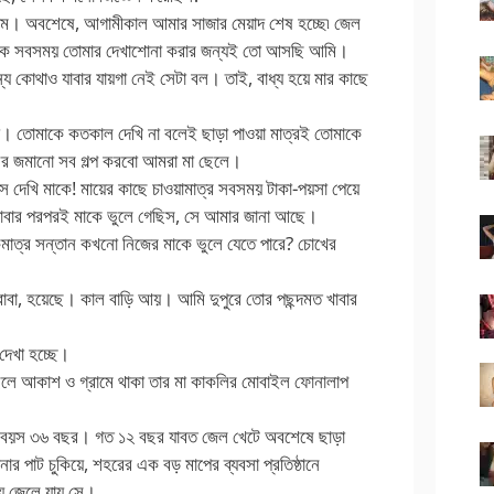
লাম। অবশেষে, আগামীকাল আমার সাজার মেয়াদ শেষ হচ্ছে৷ জেল
েকে সবসময় তোমার দেখাশোনা করার জন্যই তো আসছি আমি।
ন্য কোথাও যাবার যায়গা নেই সেটা বল। তাই, বাধ্য হয়ে মার কাছে
করো। তোমাকে কতকাল দেখি না বলেই ছাড়া পাওয়া মাত্রই তোমাকে
 জমানো সব গল্প করবো আমরা মা ছেলে।
 দেখি মাকে! মায়ের কাছে চাওয়ামাত্র সবসময় টাকা-পয়সা পেয়ে
যাবার পরপরই মাকে ভুলে গেছিস, সে আমার জানা আছে।
একমাত্র সন্তান কখনো নিজের মাকে ভুলে যেতে পারে? চোখের
 বাবা, হয়েছে। কাল বাড়ি আয়। আমি দুপুরে তোর পছন্দমত খাবার
 দেখা হচ্ছে।
ছেলে আকাশ ও গ্রামে থাকা তার মা কাকলির মোবাইল ফোনালাপ
্তমান বয়স ৩৬ বছর। গত ১২ বছর যাবত জেল খেটে অবশেষে ছাড়া
ার পাট চুকিয়ে, শহরের এক বড় মাপের ব্যবসা প্রতিষ্ঠানে
ায়ে জেলে যায় সে।