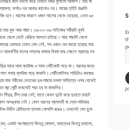
াকে এতবছর বাদে ভালো করে দেখতে নজর বুলালো আকাশ। তার মা
মত শ্যামলা, ফর্সাও নয় আবার কালোও নয়। মায়ের হাইট বাঙালি
S
২ ইঞ্চি হবে। বয়সের কারণে ওজন আগের থেকে বেড়েছে, এখন ৬৫
লো তার বুক আর পাছা। ৩৬-৩০-৩৬ সাইজের শরীরটা খুবই
E
েকে যেনো ফেটে বেরিয়ে আসতে চাইছে। আর পাছাটা যেনো
t
্য মায়ের কোমরে তেমন মেদ নেই, সব ওজন যেন জড়ো হয়েছে মার
p
ে আকর্ষণীয় ফলের সম্ভার থাকায় বিধবা মার পেছনে গ্রামের সব
E
A
 শাড়ির সাথে সাদা ব্লাউজ ও সাদা পেটিকোট পড়ে মা। গরমের জন্য
টা গোল গলার ব্লাউজ পড়ে কাকলি। পেটিকোটসহ শাড়িটাও কাজের
 পড়ায় মার শরীরের ভেতরের দুধ-পাছার ডবকা অস্তিত্ব ওপর থেকেই
মত ব্রা পেন্টি কখনোই পড়া হয় না কাকলির।
J
ন সিঁদুর, টিপ দেয়া নেই; হাতে কেবল দুটো করে দুহাতে চারটে
ে কোন অলঙ্কার নেই। কোন ধরনের প্রসাধনী বা স্নো-পাউডার
্টিক-বিহীন ঠোটগুলো হালকা গোলাপি রঙের। দেখলেই যেন চুষে
ই যেন, একটা অগোছালো কিন্তু কোমল, অযত্নের কিন্তু রসালো,