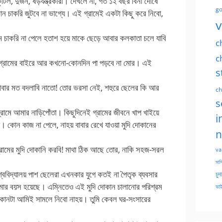
ল, দুর্জন, ষড়যন্ত্রকারী। দেখলে না, গত ১২ বছর বিনা দোষে
go
চাকরি জুটবে না ভাগ্যে। এই গ্রামেই একটা কিছু করে নিবো,
v
মে চাকরি না পেলে হতাশ হয়ে মাকে ছেড়ে আবার কলকাতা চলে যাবি
c
c
গ্রামের বাইরে আর কখনো-কোনদিন পা পড়বে না মোর। এই
s
নে আবার মত বদলাবি নাতো! তোর ভরসা নেই, শহুরে ছেলের কি আর
ch
s
 গ্রামে আমার নাড়িপোঁতা। কিছুদিনেই গ্রামের জীবনে খাপ খাইয়ে
i
। কোন কাজ না পেলে, নাহয় বাবার রেখে যাওয়া মুদি দোকানের
n
গ্রামের মুদি দোকানি করবি! মাথা ঠিক আছে তোর, নাকি সহজ-সরল
va
মাসি
শ্ববিদ্যালয় পাশ ছেলেরা এখনকার যুগে কতই না পৈতৃক ব্যবসার
চুদ
োমার বয়স হয়েছে। এম্নিতেও এই মুদি দোকান চালানোর পরিশ্রম
ভাই
কানটা আমিই সামলে নিবো নাহয়। তুমি কেবল ঘর-সংসারের