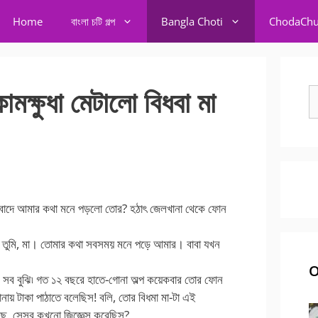
Home
বাংলা চটি গল্প
Bangla Choti
ChodaChu
মক্ষুধা মেটালো বিধবা মা
S
fo
িন বাদে আমার কথা মনে পড়লো তোর? হঠাৎ জেলখানা থেকে ফোন
 করছ তুমি, মা। তোমার কথা সবসময় মনে পড়ে আমার। বাবা যখন
।
O
মি সব বুঝি৷ গত ১২ বছরে হাতে-গোনা অল্প কয়েকবার তোর ফোন
নায় টাকা পাঠাতে বলেছিস! বলি, তোর বিধমা মা-টা এই
ছে, সেসব কখনো জিজ্ঞেস করেছিস?