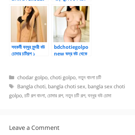
golpo boudi
চোদার চটিগল্প 2
সহকর্মী বন্ধুর সুন্দরী বউ
bdchotiegolpo
চোদার চটিগল্প ১
new ভদ্র বউ থেকে
বদলে যাওয়া পল্লবী ১৪
Categories
chodar golpo
,
choti golpo
,
নতুন বাংলা চটি
Tags
Bangla choti
,
bangla choti sex
,
bangla sex choti
golpo
,
চটি গল্প বাংলা
,
চোদার গল্প
,
নতুন চটি গল্প
,
বন্ধুর বউ চোদা
Leave a Comment