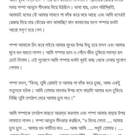
সময় শম্পা আনন্দে সীৎকার দিয়ে উঠছিল। ভাবা যায়, এমন পরিস্থিতি,
আমারই বসের বৌ আমার সামনে পা ফাঁক করে শুয়ে আছে এবং আমি বসেরই
রেজার দিয়ে তার বৌয়ের বাল কামাচ্ছি! বাল কামানোর ফলে শম্পার গুদটা
আরো মসৃণ হয়ে গেল।
শম্পা আমাকে চিৎ করে শুইয়ে আমার মুখের উপর উভু হয়ে বসল এবং আমার
মুখে গুদ ঘষতে লাগল। আমি শম্পার গুদে ও পোঁদে জীভ ঢুকিয়ে সমস্ত রস
চেটে নিলাম। এই সুযোগে আমি শম্পার গুদটা খূবই কাছ থেকে দেখার সুযোগ
পেলাম।
শম্পা বলল, “বিনয়, তুমি রোজই ত আমার পা ফাঁক করে চুদছ, আজ একটু
নতুনত্ব হউক। আমি তোমার দাবনার উপর বসে বাড়াটা আমার গুদে ঢুকিয়ে
নিচ্ছি তুমি তলঠাপ মেরে আমায় চুদে দাও।”
আমি শম্পাকে তলঠাপ মারতে আরম্ভ করলাম এবং শম্পা আমার বাড়ার উপর
লাফাতে লাগল। শম্পা আনন্দে সীৎকার করছিল, “ও বিনয় সোনা …. আমায়
চুদে চুদে … আমার গুদ ফাটিয়ে দাও …. আজ আমি ….. শুধুই তোমার। ….