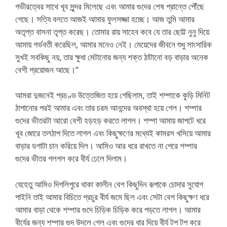
গভীরত্বের সাথে খূব সুন্দর মিলেছে এবং আমার গুদের শেষ প্রান্তে পৌঁছে
গেছে। সত্যি বলতে আজই আমার ফুলসজ্জা হচ্ছে। আজ তুমি আমার
অতৃপ্ত বাসনা তৃপ্ত করেছ। তোমার রায় সাহেব কবে যে তার ছোট্ট নুনু দিয়ে
আমায় গর্ভবতী করেছিল, আমার মনেও নেই। মেয়েদের জীবনে শুধু সাংসারিক
সুখই সবকিছু নয়, তার ক্ষুধা মেটানোর জন্য শক্ত ঠাটানো বড় বাড়ার অনেক
বেশী প্রয়োজন আছে।”
আমরা দুজনেই প্রচণ্ড উত্তেজিত হয়ে গেছিলাম, তাই শম্পাকে কুড়ি মিনিট
ঠাপানোর পরই আমার এবং তার চরম আনন্দের অবস্থা হয়ে গেল। শম্পার
গুদের ভীতরটা আরো বেশী হড়হড় করতে লাগল। শম্পা আমায় জাপটে ধরে
খূব জোরে তলঠাপ দিতে লাগল এবং কিছুক্ষণের মধ্যেই কামরস খসিয়ে আমার
বাড়ার ডগাটা চান করিয়ে দিল। আমিও আর ধরে রাখতে না পেরে শম্পার
গুদের ভীতর গলগল করে বীর্য ঢেলে দিলাম।
যেহেতু আমিও দিগলিপুরে থাকা কালীন বেশ কিছুদিন রূপাকে চোদার সুযোগ
পাইনি তাই আমার বিচিতে প্রচুর বীর্য জমে ছিল এবং সেটা বেশ কিছুক্ষণ ধরে
আমার বাড়া থেকে শম্পার গুদে চিড়িক চিড়িক করে পড়তে লাগল। আমার
বীর্যের জন্য শম্পার গুদ উদলে গেল এবং গুদের ধার দিয়ে বীর্য টপ টপ করে