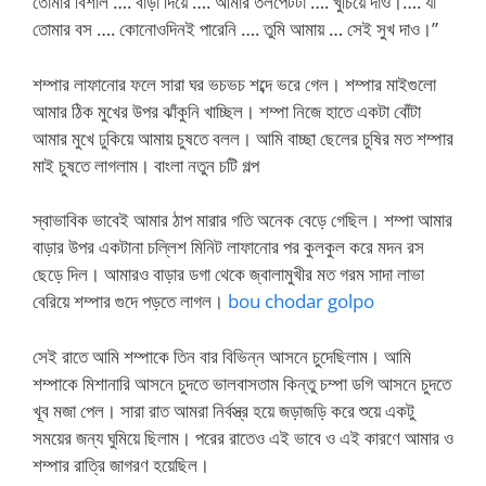
তোমার বিশাল …. বাড়া দিয়ে …. আমার তলপেটটা …. খুঁচিয়ে দাও।…. যা
তোমার বস …. কোনোওদিনই পারেনি …. তুমি আমায় … সেই সুখ দাও।”
শম্পার লাফানোর ফলে সারা ঘর ভচভচ শব্দে ভরে গেল। শম্পার মাইগুলো
আমার ঠিক মুখের উপর ঝাঁকুনি খাচ্ছিল। শম্পা নিজে হাতে একটা বোঁটা
আমার মুখে ঢুকিয়ে আমায় চুষতে বলল। আমি বাচ্ছা ছেলের চুষির মত শম্পার
মাই চুষতে লাগলাম। বাংলা নতুন চটি গল্প
স্বাভাবিক ভাবেই আমার ঠাপ মারার গতি অনেক বেড়ে গেছিল। শম্পা আমার
বাড়ার উপর একটানা চল্লিশ মিনিট লাফানোর পর কুলকুল করে মদন রস
ছেড়ে দিল। আমারও বাড়ার ডগা থেকে জ্বালামুখীর মত গরম সাদা লাভা
বেরিয়ে শম্পার গুদে পড়তে লাগল।
bou chodar golpo
সেই রাতে আমি শম্পাকে তিন বার বিভিন্ন আসনে চুদেছিলাম। আমি
শম্পাকে মিশানারি আসনে চুদতে ভালবাসতাম কিন্তু চম্পা ডগি আসনে চুদতে
খূব মজা পেল। সারা রাত আমরা নির্বস্ত্র হয়ে জড়াজড়ি করে শুয়ে একটু
সময়ের জন্য ঘুমিয়ে ছিলাম। পরের রাতেও এই ভাবে ও এই কারণে আমার ও
শম্পার রাত্রি জাগরণ হয়েছিল।