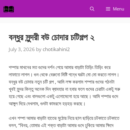
Skip
Menu
to
content
বন্ধুর সুন্দরী বউ চোদার চটিগল্প ২
July 3, 2026
by
chotikahini2
শম্পার মাখনের মত গুদের দর্শন পেয়ে আমার বাড়াটা তিড়িং তিড়িং করে
লাফাতে লাগল। গুদ থেকে বেরুনো মিষ্টি গন্ধে ঘরটা মো মো করতে লাগল।
বন্ধুর বউ চোদার নতুন চটি গল্প , আমি লক্ষ করলাম শম্পার গুদের গঠনটা
খূবই সুন্দর কিন্তু অনেক দিন ব্যাবহার না হবার ফলে গুদের চেরাটা একটু সরু
হয়ে গেছে এবং বালগুলো একটু এলোমেলো হয়ে আছে। আমি শম্পার গুদে
আঙ্গুল দিয়ে দেখলাম, গুদটা কামরসে হড়হড় করছে।
এখন শম্পা আমার বাড়াটা হাতের মুঠোয় নিয়ে ছাল ছাড়িয়ে চটকাতে চটকাতে
বলল, “বিনয়, তোমার এই শক্ত বাড়াটা আমার গুদে ঢুকিয়ে আমার ক্ষিদে