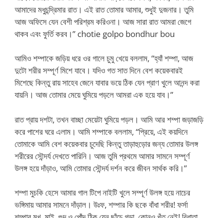
আমাদের মধুচন্দ্রিমার রাত। এই রাত তোমার আমার, শুধুই দুজনার। তুমি
আজ অফিসে যেন বেশী পরিশ্রম করিওনা। আজ সারা রাত আমরা জেগে
থাকব এবং ফুর্তি করব।” chotie golpo bondhur bou
আমিও শম্পাকে জড়িয় ধরে ওর গালে চুমু খেয়ে বললাম, “হ্যাঁ শম্পা, আজ
দুটো শরীর সম্পূর্ণ মিশে যাবে। যদিও গত সাত দিনে বেশ কয়েকবারই
মিশেছে কিন্তু রায় সাহেব জেনে যাবার ভয়ে ঠিক যেন প্রাণ খুলে আনন্দ করা
যায়নি। আজ তোমার মেয়ে ঘুমিয়ে পড়লে আমরা এক হয়ে যাব।”
রাত প্রায় দশটা, তখন বাচ্ছা মেয়েটা ঘুমিয়ে পড়ল। আমি আর শম্পা জড়াজড়ি
করে পাশের ঘরে এলাম। আমি শম্পাকে বললাম, “প্রিয়ে, এই কয়দিনে
তোমাকে আমি বেশ কয়েকবার চুদেছি কিন্তু তাড়াহুড়োর জন্য তোমার উলঙ্গ
শরীরের সৌন্দর্য দেখতে পারিনি। আজ তুমি প্রথমে আমার সামনে সম্পূর্ণ
উলঙ্গ হয়ে দাঁড়াও, আমি তোমার সৌন্দর্য দর্শন করে জীবন সার্থক করি।”
শম্পা মুচকি হেসে আমার গাল টিপে নাইটি খুলে সম্পূর্ণ উলঙ্গ হয়ে নাচের
ভঙ্গিমায় আমার সামনে দাঁড়াল। উঃফ, শম্পার কি ছকে বাঁধা শরীর! ফর্সা
শম্পার মুখ, মাই, গুদ ও পোঁদ ঠিক যেন ছাঁচে গড়া, কোনও খূঁত নেই! বিধাতা