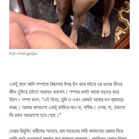
hot choti golpo
একটু বাদে আমি শম্পাকে বিছানার উপর চিৎ করে শুইয়ে ওর গুদের ভীতর
জীভ ঢুকিয়ে চাটতে আরম্ভ করলাম। শম্পার গুদটা আরো হড়হড় করে
উঠল। শম্পা বলল, “এই বিনয়, তুমি ত এখন রোজই আমার গুদ ব্যাবহার
করছ। আমার বালগুলো একটু কামিয়ে দাও না, প্লীজ। দেখছ না, ঐগুলো
কি রকম অগুছালো হয়ে গেছে।”
হেয়ার রিমুভিং ক্রীমের অভাবে, রায় সাহেবের দাড়ি কামানোর রেজার দিয়ে
আমি খূবই সন্তপর্নে শম্পার বাল কামাতে লাগলাম। প্রতিবার রেজার টানার