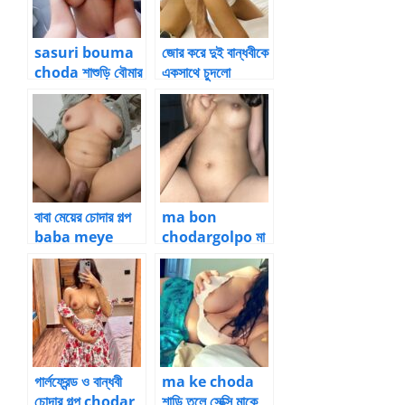
sasuri bouma
জোর করে দুই বান্ধবীকে
choda শাশুড়ি বৌমার
একসাথে চুদলো
চোদার গল্প ২
বাবা মেয়ের চোদার গল্প
ma bon
baba meye
chodargolpo মা
chodar golpo
ও বোন নিয়ে থ্রীসাম
চোদাচুদি
গার্লফ্রেন্ড ও বান্ধবী
ma ke choda
চোদার গল্প chodar
শাড়ি তুলে সেক্সি মাকে