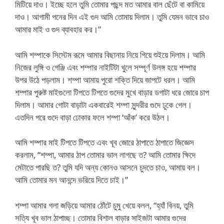
মিটিয়ে দাও। ইচ্ছে হলে তুমি তোমার পছন্দ মত আমার বাল ছেঁটে বা কামিয়ে
দাও। আগামী পনের দিন এই গুদ আমি তোমায় দিলাম। তুমি যেমন ভাবে চাও
আমার মাই ও গুদ ব্যাবহার কর।”
আমি শম্পাকে সিস্টেম রূমে আমার বিছানায় নিয়ে গিয়ে শুইয়ে দিলাম। আমি
নিজের লুঙ্গি ও গেঞ্জি এবং শম্পার নাইটিটা খুলে সম্পূর্ণ উলঙ্গ হয়ে শম্পার
উপর উঠে পড়লাম। শম্পা আমায় পুরো শক্তি দিয়ে জাপটে ধরল। আমি
শম্পার পুরুষ্ট মাইগুলো টিপতে টিপতে গুদের মুখে বাড়ার ডগাটা ধরে জোরে চাপ
দিলাম। আমার গোটা বাড়াটা একবারেই শম্পা সুন্দরীর গুদে ঢুকে গেল।
এতদিন পরে গুদে বাড়া ঢোকার ফলে শম্পা ‘আঁক’ করে উঠল।
আমি শম্পার মাই টিপতে টিপতে এবং খূব জোরে ঠাপাতে ঠাপাতে জিজ্ঞেস
করলাম, “শম্পা, আমার ঠাপ তোমার ভাল লাগছে ত? আমি তোমার ক্ষিদে
মেটাতে পারছি ত? তুমি যদি অন্য কোনও আসনে চুদতে চাও, আমায় বল।
আমি তোমার মন আনন্দে ভরিয়ে দিতে চাই।”
শম্পা আমার গলা জড়িয়ে আমার ঠোঁটে চুমু খেয়ে বলল, “হ্যাঁ বিনয়, তুমি
সত্যি খূব ভাল ঠাপাচ্ছ। তোমার বিশাল বাড়ার সাইজটা আমার গুদের