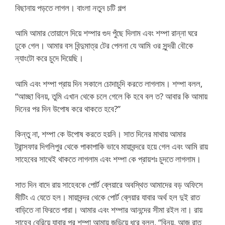
বিছানায় পড়তে লাগল। বাংলা নতুন চটি গল্প
আমি আমার তোয়ালে দিয়ে শম্পার গুদ পুঁছে দিলাম এবং শম্পা রান্না ঘরে
ঢুকে গেল। আমার বস বিন্দুমাত্র টের পেলনা যে আমি ওর সুন্দরী বৌকে
ন্যাংটো করে চুদে দিয়েছি।
আমি এবং শম্পা প্রায় দিন সকালে চোদাচুদি করতে লাগলাম। শম্পা বলল,
“আচ্ছা বিনয়, তুমি এখান থেকে চলে গেলে কি হবে বল ত? আবার কি আমায়
দিনের পর দিন উপোষ করে থাকতে হবে?”
কিন্তু না, শম্পা কে উপোষ করতে হয়নি। সাত দিনের মাথায় আমার
ট্রান্সফার দিগলিপুর থেকে পাকাপাকি ভাবে মায়াবন্দরে হয়ে গেল এবং আমি রায়
সাহেবের সাথেই থাকতে লাগলাম এবং শম্পা কে প্রায়শঃ চুদতে লাগলাম।
সাত দিন বাদে রায় সাহেবকে পোর্ট ব্লেয়ারে অবস্থিত আমাদের বড় অফিসে
মীটিং এ যেতে হল। মায়াবন্দর থেকে পোর্ট ব্লেয়ার যাবার অর্থ হল দুই রাত
বাড়িতে না ফিরতে পারা। আমার এবং শম্পার আনন্দের সীমা রইল না। রায়
সাহেব বেরিয়ে যাবার পর শম্পা আমায় জড়িয়ে ধরে বলল, “বিনয়, আজ রাত