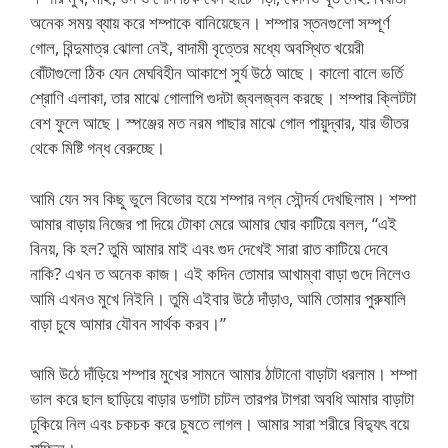
অনেক সময় ব্যায় করে শম্পাকে বানিয়েছেন। শম্পার স্তনগুলো সম্পূর্ণ
গোল, বিন্দুমাত্র ঝোলা নেই, বাদামী বৃত্তের মধ্যে অবস্থিত খয়েরী
বোঁটাগুলো ঠিক যেন মেঘবিহীন আকাশে সুর্য উঠে আছে। কালো বালে ভর্তি
শ্রোণি এলাকা, তার মাঝে গোলাপি গুদটা জ্বলজ্বল করছে। শম্পার ক্লিটটা
বেশ ফুলে আছে। স্পঞ্জের মত নরম পাছার মাঝে গোল পায়ুদ্বার, যার ভীতর
থেকে মিষ্টি গন্ধ বেরুচ্ছে।
আমি যেন সব কিছু ভুলে বিভোর হয়ে শম্পার নগ্ন সৌন্দর্য দেখছিলাম। শম্পা
আমার বাড়ায় নিজের পা দিয়ে টোকা মেরে আমার ঘোর কাটিয়ে বলল, “এই
বিনয়, কি হল? তুমি আমার মাই এবং গুদ দেখেই সারা রাত কাটিয়ে দেবে
নাকি? এখন ত অনেক কাজ। এই কদিন তোমার আখাম্বা বাড়া গুদে নিলেও
আমি এখনও মুখে নিইনি। তুমি এইবার উঠে দাঁড়াও, আমি তোমার পুরুষালি
বাড়া চুষে আমার যৌবন সার্থক করব।”
আমি উঠে দাঁড়িয়ে শম্পার মুখের সামনে আমার ঠাটানো বাড়াটা ধরলাম। শম্পা
ভাল করে ছাল ছাড়িয়ে বাড়ার ডগাটা চাটল তারপর টাগরা অবধি আমার বাড়াটা
ঢুকিয়ে নিল এবং চকচক করে চুষতে লাগল। আমার সারা শরীরে বিদ্যুৎ বয়ে