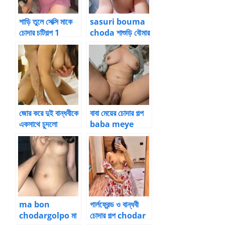
শাড়ি তুলে সেক্সি মাকে
sasuri bouma
চোদার চটিগল্প 1
choda শাশুড়ি বৌমার
চোদার গল্প ২
জোর করে দুই বান্ধবীকে
বাবা মেয়ের চোদার গল্প
একসাথে চুদলো
baba meye
chodar golpo
ma bon
গার্লফ্রেন্ড ও বান্ধবী
chodargolpo মা
চোদার গল্প chodar