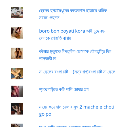
ছেলের হস্তমৈথুনের বদঅভ্যাস ছাড়াতে ধার্মিক
মায়ের দেহদান
boro bon poyati kora ভাই চুদে বড়
বোনকে পোয়াতি বানায়
বউমার মৃত্যুতে বিপত্নীক ছেলেকে যৌনতৃপ্তি দিল
লাস্যময়ী মা
মা ছেলের বাংলা চটি – (সত্য গল্প)বাংলা চটি মা ছেলে
শ্বশুরবাড়িতে কচি শালি চোদার গল্প
মায়ের গুদে মাল ফেলার সুখ 2 machele choti
golpo