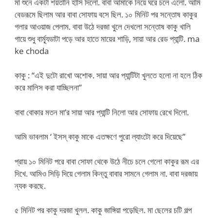
মা শুনে একটা শয়তানি হাসি দিলো. বাবা আমাকে নিয়ে ঘরে চলে এলো. আমি
বেডরূমে ছিলাম আর বাবা সোফায় বসে ছিল. ১০ মিনিট পর সন্তোষ কাকুর
গলার আওয়াজ পেলাম. বাবা উঠে দরজা খুলে দেখলো সন্তোষ কাকু খালি
গায়ে শুধু বার্ম্যূডাটা পড়ে আর হাতে মায়ের শাড়ি, সায়া আর রেড প্যান্টি. ma
ke choda
কাকু : “এই দুটো রাখো অশোক. সায়া আর প্যান্টিটা খুলতে হলো না হলে ঠিক
করে মালিস করা যাচ্ছিলনা”
বাবা বোকার মতন মা’র সায়া আর প্যান্টি নিলো আর সোফায় রেখে দিলো.
আমি ভাবলাম ‘ ইসস্ কাকু মাকে এতক্ষণে পুরো ল্যাংটো করে দিয়েছে”
প্রায় ১০ মিনিট পরে বাবা সোফা থেকে উঠে নীচে চলে গেলো কাকুর রূম এর
দিখে. আমিও সিড়ি দিয়ে গেলাম কিন্তু বাবার সামনে গেলাম না. বাবা দরজায়
ন্যক করছে.
৫ মিনিট পর কাকু দরজা খুলল. কাকু জাঙ্গিয়া পড়েছিল. মা ছেলের চটি গল্প