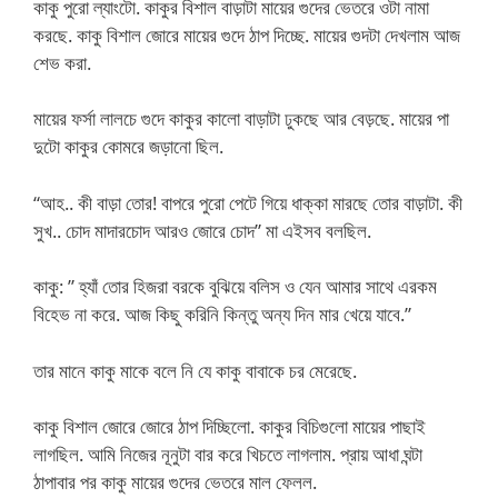
কাকু পুরো ল্যাংটো. কাকুর বিশাল বাড়াটা মায়ের গুদের ভেতরে ওটা নামা
করছে. কাকু বিশাল জোরে মায়ের গুদে ঠাপ দিচ্ছে. মায়ের গুদটা দেখলাম আজ
শেভ করা.
মায়ের ফর্সা লালচে গুদে কাকুর কালো বাড়াটা ঢুকছে আর বেড়ছে. মায়ের পা
দুটো কাকুর কোমরে জড়ানো ছিল.
“আহ.. কী বাড়া তোর! বাপরে পুরো পেটে গিয়ে ধাক্কা মারছে তোর বাড়াটা. কী
সুখ.. চোদ মাদারচোদ আরও জোরে চোদ” মা এইসব বলছিল.
কাকু: ” হ্যাঁ তোর হিজরা বরকে বুঝিয়ে বলিস ও যেন আমার সাথে এরকম
বিহেভ না করে. আজ কিছু করিনি কিন্তু অন্য দিন মার খেয়ে যাবে.”
তার মানে কাকু মাকে বলে নি যে কাকু বাবাকে চর মেরেছে.
কাকু বিশাল জোরে জোরে ঠাপ দিচ্ছিলো. কাকুর বিচিগুলো মায়ের পাছাই
লাগছিল. আমি নিজের নূনুটা বার করে খিচতে লাগলাম. প্রায় আধা ঘন্টা
ঠাপাবার পর কাকু মায়ের গুদের ভেতরে মাল ফেলল.