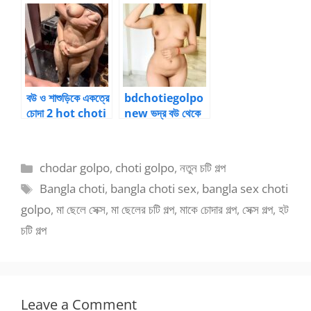
ও বোন নিয়ে থ্রীসাম
golpo boudi
চোদাচুদি
বউ ও শাশুড়িকে একত্রে
bdchotiegolpo
চোদা 2 hot choti
new ভদ্র বউ থেকে
golpo
বদলে যাওয়া পল্লবী ১৪
Categories
chodar golpo
,
choti golpo
,
নতুন চটি গল্প
Tags
Bangla choti
,
bangla choti sex
,
bangla sex choti
golpo
,
মা ছেলে সেক্স
,
মা ছেলের চটি গল্প
,
মাকে চোদার গল্প
,
সেক্স গল্প
,
হট
চটি গল্প
Leave a Comment