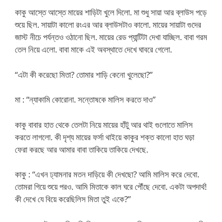
কাকু আস্তে আস্তে মায়ের শাড়িটা খুলে দিলো. মা শুধু সায়া আর ব্লাউস পড়ে
শুয়ে ছিল. সায়াটা কালো রংএর আর ব্লাউসটাও কালো. মায়ের সায়াটা গুদের
জাস্ট নীচে পর্যন্তও ওঠানো ছিল. মায়ের রেড প্যান্টিটা দেখা যাচ্ছিল. বাবা গরম
তেল নিয়ে এলো. বাবা মাকে এই অবস্থাতে দেখে ঘাবরে গেলো.
“এটা কী করেছো মিতা? তোমার শাড়ি কেনো খুলেছো?”
মা : “ন্যাকামি কোরোনা. সন্তোষকে মালিস করতে দাও”
কাকু বাবার হাত থেকে তেলটা নিয়ে মায়ের হাঁটু আর থাই গুলোতে মালিস
করতে লাগলো. কী দৃশ্য মায়ের ফর্সা থাইয়ে কাকুর শক্ত কালো হাত ঘড়া
ফেরা করছে আর আমার বাবা তাকিয়ে তাকিয়ে দেখছে.
কাকু : “এখন ঢ্যামনার মতন দাড়িয়ে কী দেখছো? আমি মালিস করে দেবো.
তোমরা গিয়ে শুয়ে পরও. আমি মিতাকে কাল ঘরে পৌঁছে দেবো. একটা অপদার্থ!
কী দেখে যে বিয়ে করেছিলিস মিতা তুই একে?”