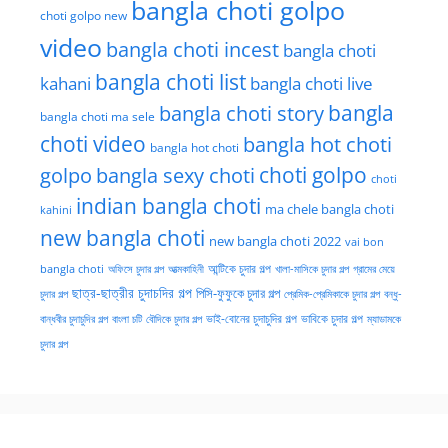
bangla choti golpo
choti golpo new
video
bangla choti incest
bangla choti
bangla choti list
kahani
bangla choti live
bangla choti story
bangla
bangla choti ma sele
choti video
bangla hot choti
bangla hot choti
golpo
choti golpo
bangla sexy choti
choti
indian bangla choti
ma chele bangla choti
kahini
new bangla choti
new bangla choti 2022
vai bon
অফিসে চুদার গল্প
আত্মকাহিনী
আন্টিকে চুদার গল্প
খালা-মাসিকে চুদার গল্প
গ্রামের মেয়ে
bangla choti
ছাত্র-ছাত্রীর চুদাচদির গল্প
পিসি-ফুফুকে চুদার গল্প
চুদার গল্প
প্রেমিক-প্রেমিকাকে চুদার গল্প
বন্ধু-
ভাই-বোনের চুদাচুদির গল্প
ভাবিকে চুদার গল্প
বান্ধবীর চুদাচুদির গল্প
বাংলা চটি
বৌদিকে চুদার গল্প
ম্যাডামকে
চুদার গল্প