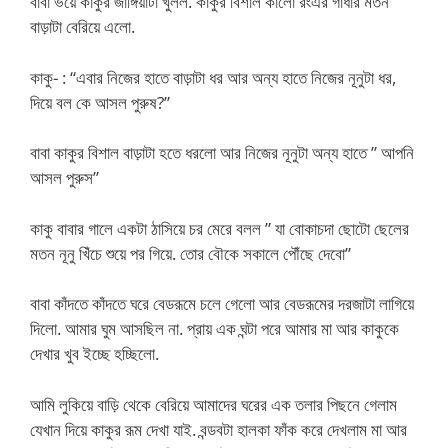
বাবা ভয়ে কাকুর জাঙ্গিয়াটা খুলল. কাকুর বিশাল কালো রংএর গাধার মতন
বাড়াটা বেরিয়ে এলো.
কাকু- : “এবার নিজের হাতে বাড়াটা ধর আর অন্য হাতে নিজের নূনুটা ধর,
দিয়ে বল কে আসল পুরুষ?”
বাবা কাকুর বিশাল বাড়াটা হতে ধরলো আর নিজের নূনুটা অন্য হাতে ” আপনি
আসল পুরুস”
কাকু বাবার গালে একটা ঠাসিয়ে চর মেরে বলল ” যা বোকাচদা ছোটো ছেলের
মতন নূনু খিঁচে শুয়ে পর গিয়ে. তোর বৌকে সকালে পৌঁছে দেবো”
বাবা কাঁদতে কাঁদতে ঘরে বেডরূমে চলে গেলো আর বেডরূমের দরজাটা লাগিয়ে
দিলো. আমার ঘুম আসছিল না. প্রায় এক ঘন্টা পরে আমার মা আর কাকুকে
দেখার খুব ইচ্ছে হচ্ছিলো.
আমি লুকিয়ে বাড়ি থেকে বেরিয়ে আমাদের ঘরের এক তলার পিছনে গেলাম
যেখান দিয়ে কাকুর রূম দেখা যাই. বন্ডবটা হালকা ফাঁক করে দেখলাম মা আর