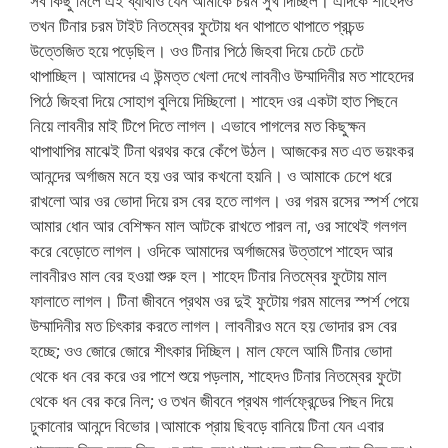
সব কিছু মিলে এই ব্যাথাও যেন আমাকে চরম সুখ দিচ্ছিল। এদিকে শাহেদও
তখন টিনার চরম টাইট নিতম্বের ফুটোয় ধন থাপাতে থাপাতে প্রচন্ড
উত্তেজিত হয়ে পড়েছিল। ওও টিনার পিঠে জিহবা দিয়ে চেটে চেটে
থাপাচ্ছিল। আমাদের এ উন্মত্ত খেলা দেখে লাবনীও উম্মাদিনীর মত শাহেদের
পিঠে জিহবা দিয়ে সোহাগ বুলিয়ে দিচ্ছিলো। শাহেদ ওর একটা হাত পিছনে
নিয়ে লাবনীর মাই টিপে দিতে লাগল। এভাবে পাগলের মত কিছুক্ষন
থাপাথাপির মাঝেই টিনা থরথর করে কেঁপে উঠল। আজকের মত এত ভয়ংকর
আনন্দের অর্গাজম মনে হয় ওর আর কখনো হয়নি। ও আমাকে চেপে ধরে
রাখলো আর ওর ভোদা দিয়ে রস বের হতে লাগল। ওর গরম রসের স্পর্শ পেয়ে
আমার ধোন আর বেশিক্ষন মাল আটকে রাখতে পারল না, ওর সাথেই গলগল
করে বেড়োতে লাগল। ওদিকে আমাদের অর্গাজমের উত্তাপে শাহেদ আর
লাবনীরও মাল বের হওয়া শুরু হল। শাহেদ টিনার নিতম্বের ফুটোয় মাল
ফালাতে লাগল। টিনা জীবনে প্রথম ওর দুই ফুটোয় গরম মালের স্পর্শ পেয়ে
উম্মাদিনীর মত চিৎকার করতে লাগল। লাবনীরও মনে হয় ভোদার রস বের
হচ্ছে; ওও জোরে জোরে শীৎকার দিচ্ছিল। মাল ফেলে আমি টিনার ভোদা
থেকে ধন বের করে ওর পাশে শুয়ে পড়লাম, শাহেদও টিনার নিতম্বের ফুটো
থেকে ধন বের করে নিল; ও তখন জীবনে প্রথম গার্লফ্রেন্ডের পিছন দিয়ে
ঢুকানোর আনন্দে বিভোর।আমাকে প্রায় ছিবড়ে বানিয়ে টিনা যেন এবার