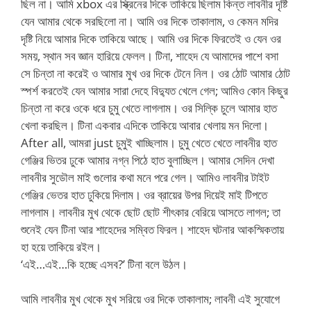
ছিল না। আমি xbox এর স্ক্রিনের দিকে তাকিয়ে ছিলাম কিন্ত লাবনীর দৃষ্টি
যেন আমার থেকে সরছিলো না। আমি ওর দিকে তাকালাম, ও কেমন মদির
দৃষ্টি নিয়ে আমার দিকে তাকিয়ে আছে। আমি ওর দিকে ফিরতেই ও যেন ওর
সময়, স্থান সব জ্ঞান হারিয়ে ফেলল। টিনা, শাহেদ যে আমাদের পাশে বসা
সে চিন্তা না করেই ও আমার মুখ ওর দিকে টেনে নিল। ওর ঠোট আমার ঠোট
স্পর্শ করতেই যেন আমার সারা দেহে বিদ্যুত খেলে গেল; আমিও কোন কিছুর
চিন্তা না করে ওকে ধরে চুমু খেতে লাগলাম। ওর সিল্কি চুলে আমার হাত
খেলা করছিল। টিনা একবার এদিকে তাকিয়ে আবার খেলায় মন দিলো।
After all, আমরা just চুমুই খাচ্ছিলাম। চুমু খেতে খেতে লাবনীর হাত
গেঞ্জির ভিতর ঢুকে আমার নগ্ন পিঠে হাত বুলাচ্ছিল। আমার সেদিন দেখা
লাবনীর সুডৌল মাই গুলোর কথা মনে পরে গেল। আমিও লাবনীর টাইট
গেঞ্জির ভেতর হাত ঢুকিয়ে দিলাম। ওর ব্রায়ের উপর দিয়েই মাই টিপতে
লাগলাম। লাবনীর মুখ থেকে ছোট ছোট শীৎকার বেরিয়ে আসতে লাগল; তা
শুনেই যেন টিনা আর শাহেদের সম্বিত ফিরল। শাহেদ ঘটনার আকস্মিকতায়
হা হয়ে তাকিয়ে রইল।
‘এই…এই…কি হচ্ছে এসব?’ টিনা বলে উঠল।
আমি লাবনীর মুখ থেকে মুখ সরিয়ে ওর দিকে তাকালাম; লাবনী এই সুযোগে