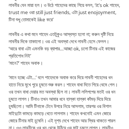
লাবনীর যেন মায়া হল। ও উঠে শাহেদের কাছে গিয়ে বলল, ‘It’s ok শাহেদ,
trust me ওরা still just friends, এটা just enojoyment,
টিনা শুধু তোমাকেই like করে’
লাবনীর এ কথা শুনে শাহেদ এতটুকুও আস্বস্ত হলো না; করুন দৃষ্টি নিয়ে
লাবনীর দিকে তাকালো। ওর এই অবস্থা দেখে লাবনী হেসে ফেলল।
‘আরে বাবা এটা এমনকি বড় ব্যাপার…আচ্ছা ok, চলো টিনার এই কাজের
প্রতিশোধ নিই’
‘মানে?’ শাহেদ অবাক।
‘মানে হচ্ছে এটা…’ বলে শাহেদকে অবাক করে দিয়ে লাবনী শাহেদের ধন
হাতে নিয়ে মুখে পুরে চুষতে শুরু করল। শাহেদ বাধা দিতে গিয়ে থেমে গেল।
ওর তখন বাধা দেয়ার মত অবস্থা ছিল না। লাবনী ললিপপের মতই ওর ধন
চুষতে লাগল। টিনাও তখন আমার ধনে হাল্কা হাল্কা কাঁমড় দিয়ে দিয়ে
চুষছিলো। আমি টিনাকে টেনে উপরে নিয়ে আসলাম, তারপর ওর বিশাল
মাইদুটো কামড়ে কামড়ে খেতে লাগলাম। শাহেদ কখনোই এমন জোরে
জোরে টিনার মাই চুষেনি। এই দৃশ্য দেখে শাহেদ আর স্থির থাকতে পারল
না। ওও লাবনীকে ওর ধন থেকে উঠিয়ে ওর মাই চুষতে লাগল। লাবনীও