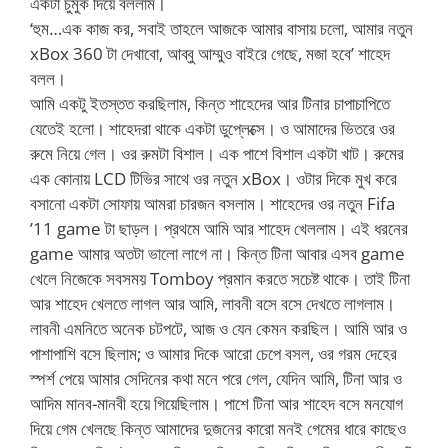
একটা চুমুক দিয়ে বললাম।
‘হুম…এক কাজ কর, সবাই তাহলে আজকে আমার বাসায় চলো, আমার নতুন
xBox 360 টা দেখাবো, আব্বু আম্মুও বাইরে গেছে, মজা হবে’ শাহেদ
বলল।
আমি একটু ইতস্তত করছিলাম, কিন্ত শাহেদের আর টিনার চাপাচাপিতে
যেতেই হলো। শাহেদরা থাকে একটা ডুপ্লেক্সে। ও আমাদের ভিতরে ওর
রুমে নিয়ে গেল। ওর রুমটা বিশাল। এক পাশে বিশাল একটা খাট। রুমের
এক কোনায় LCD টিভির সাথে ওর নতুন xBox। ওটার দিকে মুখ করে
বসানো একটা সোফায় আমরা চারজন বসলাম। শাহেদের ওর নতুন Fifa
’11 game টা ছাড়ল। প্রথমে আমি আর শাহেদ খেললাম। এই ধরনের
game আমার অতটা ভালো লাগে না। কিন্ত টিনা আবার এসব game
খেলে নিজেকে সবসময় Tomboy প্রমান করতে সচেষ্ট থাকে। তাই টিনা
আর শাহেদ খেলতে লাগল আর আমি, লাবনী বসে বসে দেখতে লাগলাম।
লাবনী এমনিতে অনেক চটপটে, আজ ও যেন কেমন করছিল। আমি আর ও
পাশাপাশি বসে ছিলাম; ও আমার দিকে আরো চেপে বসল, ওর গরম দেহের
স্পর্শ পেয়ে আমার সেদিনের কথা মনে পরে গেল, যেদিন আমি, টিনা আর ও
আদিম মানব-মানবী হয়ে গিয়েছিলাম। পাশে টিনা আর শাহেদ বসে মনযোগ
দিয়ে গেম খেলছে কিন্ত আমাদের দুজনের কারো মনই গেমের ধারে কাছেও