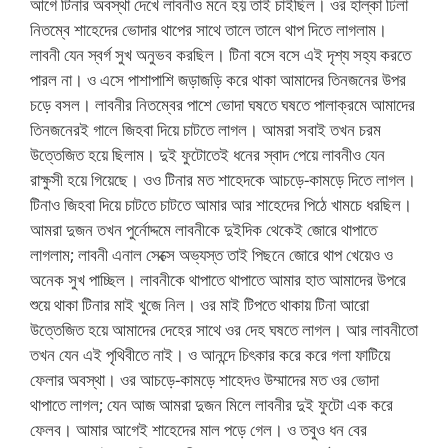
আগে টিনার অবস্থা দেখে লাবনীও মনে হয় তাই চাইছিল। ওর হাল্কা ঢিলা
নিতম্বে শাহেদের ভোদার থাপের সাথে তালে তালে থাপ দিতে লাগলাম।
লাবনী যেন স্বর্গ সুখ অনুভব করছিল। টিনা বসে বসে এই দৃশ্য সহ্য করতে
পারল না। ও এসে পাশাপাশি জড়াজড়ি করে থাকা আমাদের তিনজনের উপর
চড়ে বসল। লাবনীর নিতম্বের পাশে ভোদা ঘষতে ঘষতে পালাক্রমে আমাদের
তিনজনেরই গালে জিহবা দিয়ে চাটতে লাগল। আমরা সবাই তখন চরম
উত্তেজিত হয়ে ছিলাম। দুই ফুটোতেই ধনের স্বাদ পেয়ে লাবনীও যেন
রাক্ষুসী হয়ে গিয়েছে। ওও টিনার মত শাহেদকে আচড়ে-কামড়ে দিতে লাগল।
টিনাও জিহবা দিয়ে চাটতে চাটতে আমার আর শাহেদের পিঠে খামচে ধরছিল।
আমরা দুজন তখন পুর্নোদ্দমে লাবনীকে দুইদিক থেকেই জোরে থাপাতে
লাগলাম; লাবনী এনাল সেক্সে অভ্যস্ত তাই পিছনে জোরে থাপ খেয়েও ও
অনেক সুখ পাচ্ছিল। লাবনীকে থাপাতে থাপাতে আমার হাত আমাদের উপরে
শুয়ে থাকা টিনার মাই খুজে নিল। ওর মাই টিপতে থাকায় টিনা আরো
উত্তেজিত হয়ে আমাদের দেহের সাথে ওর দেহ ঘষতে লাগল। আর লাবনীতো
তখন যেন এই পৃথিবীতে নাই। ও আনন্দে চিৎকার করে করে গলা ফাটিয়ে
ফেলার অবস্থা। ওর আচড়ে-কামড়ে শাহেদও উম্মাদের মত ওর ভোদা
থাপাতে লাগল; যেন আজ আমরা দুজন মিলে লাবনীর দুই ফুটো এক করে
ফেলব। আমার আগেই শাহেদের মাল পড়ে গেল। ও তবুও ধন বের