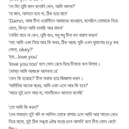
‘সে কি! তুমি কাল বলোনি কেন, আমি আসব?’
‘না জান, আসতে হবে না, ঠিক হয়ে যাবে’
‘Damn, আজ টিনা ওয়েস্টিনে আমাদের খাওয়াবে, বলেছিল তোমাকে নিয়ে
যেতে, কিন্ত আমি ভাবছি আর যাবনা’
‘সেকি! যাবে না কেন, তুমি যাও, শুধু শুধু টিনা মন খারাপ করবে’
‘নাহ আমি একা গিয়ে আর কি করব, ঠিক আছে তুমি এখন ঘুমানোর try কর
সোনা, okey?’
‘হুম…love you’
‘love you too’ বলে ফোন রেখে দিয়ে টিনাকে কল দিলাম।
‘দোস্ত আমি আজকে আসবনা রে’
‘কেন কি হয়েছে?’ টিনা অবাক হয়ে জিজ্ঞাসা করল।
‘আদিতির অনেক জ্বর, আমি একা এসে আর কি হবে?’
‘আরে তুই চলে আয় না, লাবনীকেও আসতে বলেছি’
‘তো আমি কি করব?’
‘দেখ ফারহান তুই যদি না আসিস তোকে বাসায় এসে আমি আর শাহেদ বেধে
নিয়ে যাবো, তুই ঠিক সন্ধ্যা ৬টার মধ্যে চলে আসবি’ বলে টিনা ফোন কেটে
দিল।