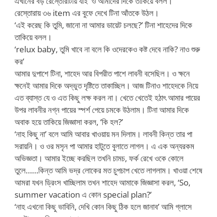
এখানের বড় রেস্তোরাটায় যাই’ ও আমাদের দিকে তাকিয়ে বলল।
রেস্তোরায় ৩৬ item এর বুফে দেখে টিনা আঁতকে উঠল।
‘এই করেছ কি তুমি, জানো না আমার ডায়েট চলছে?’ টিনা শাহেদের দিকে
তাকিয়ে বলল।
‘relux baby, তুমি খাবে না বলে কি ওদেরকেও কষ্ট দেবে নাকি? নাও শুরু
কর’
আমার দুপাশে টিনা, শাহেদ আর বিপরীত পাশে লাবনী বসেছিল। ও ক্ষনে
ক্ষনেই আমার দিকে অদ্ভুত দৃষ্টিতে তাকাচ্ছিল। আজ টিনাও শাহেদকে নিয়ে
এত ব্যাস্ত যে ও এত কিছু লক্ষ করল না। খেতে খেতেই হঠাৎ আমার পায়ের
উপর লাবনীর নগ্ন পায়ের স্পর্শ পেয়ে চমকে উঠলাম। টিনা আমার দিকে
অবাক হয়ে তাকিয়ে জিজ্ঞাসা করল, ‘কি হল?’
‘নাহ কিছু না’ বলে আমি আবার খাওয়ায় মন দিলাম। লাবনী কিন্ত তার পা
সরায়নি। ও ওর মসৃন পা আমার হাটুতে বুলাতে লাগল। এ এক অন্যরকম
অভিজ্ঞতা। আমার ইচ্ছে করছিল তখনি চামচ, ফর্ক রেখে ওকে কোলে
তুলে……কিন্ত আমি ভদ্র লোকের মত চুপচাপ খেতে লাগলাম। খাওয়া শেষে
আমরা যখন ড্রিংস খাচ্ছিলাম তখন শাহেদ আমাকে জিজ্ঞাসা করল, ‘So,
summer vacation এ কোন special plan?’
‘নাহ এখনো কিছু ভাবিনি, দেখি কোন কিছু ঠিক হলে জানাব’ আমি গ্লাসে