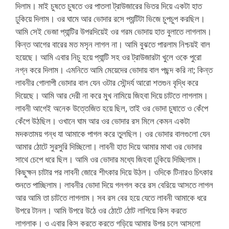
দিলাম। মাই চুষতে চুষতে ওর পাতলা ট্রাউজারের ভিতর দিয়ে একটা হাত
ঢুকিয়ে দিলাম। ওর ঘামে আর ভোদার রসে প্যন্টিটা ভিজে চুপচুপ করছিল।
আমি সেই ভেজা প্যান্টির উপরদিয়েই ওর গরম ভোদায় হাত বুলাতে লাগলাম।
কিন্ত আগের বারের মত মসৃন লাগল না। আমি বুঝতে পারলাম নিশ্চয়ই বাল
হয়েছে। আমি এবার নিচু হয়ে প্যান্টি সহ ওর ট্রাউজারটা খুলে ওকে পুরো
নগ্ন করে দিলাম। এমনিতে আমি মেয়েদের ভোদায় বাল পছন্দ করি না; কিন্ত
লাবনীর গোলাপী ভোদার বাল যেন ওটার সৌন্দর্য আরো শতগুন বৃদ্ধি করে
দিয়েছে। আমি আর দেরী না করে মুখ নামিয়ে জিহবা দিয়ে চাটতে লাগলাম।
লাবনী আগেই অনেক উত্তেজিত হয়ে ছিল, তাই ওর ভোদা চুষাতে ও কেঁপে
কেঁপে উঠছিল। ওখানে ঘাম আর ওর ভোদার রস মিলে কেমন একটা
মদকতাময় গন্ধ যা আমাকে পাগল করে তুলছিল। ওর ভোদার বালগুলো যেন
আমার ঠোটে সুরসুরি দিচ্ছিলো। লাবনী হাত দিয়ে আমার মাথা ওর ভোদার
সাথে চেপে ধরে ছিল। আমি ওর ভোদার মধ্যে জিহবা ঢুকিয়ে দিচ্ছিলাম।
কিছুক্ষন চাটার পর লাবনী জোরে শীৎকার দিয়ে উঠল। ওদিকে টিনারও চিৎকার
শুনতে পাচ্ছিলাম। লাবনীর ভোদা দিয়ে গলগল করে রস বেরিয়ে আসতে লাগল
আর আমি তা চাটতে লাগলাম। সব রস বের হয়ে যেতে লাবনী আমাকে ধরে
উপরে টানল। আমি উপরে উঠে ওর ঠোটে ঠোট লাগিয়ে কিস করতে
লাগলাক। ও এবার কিস করতে করতে গড়িয়ে আমার উপর চলে আসলো