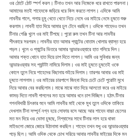
ওর ঠোটে ঠোট স্পর্শ করল। টিনাও তখন আর নিজেকে ধরে রাখতে পারলনা।
আমাদের মতই শাহেদকে জড়িয়ে ধরে কিস করতে লাগল। এদিকে আমি
লাবনীর গালে, গলায় চুমু খেতে খেতে নিচে নেমে ওর মাইয়ে নেমে চুষতে শুরু
করলাম। লাবনী হাত দিয়ে আমার চুল টেনে ধরছিল। ওদিকে শাহেদও তখন
টিনার গেঞ্জি খুলে ওর মাই টিপছে। পুরো রুম তখন টিনা আর লাবনীর
শীৎকারে সরগরম। লাবনীর হাত আমার প্যান্টের বোতাম খোলায় ব্যাস্ত হয়ে
পড়ল। খুলে ও প্যান্টের ভিতরে আমার আন্ডারওয়্যারে হাত গলিয়ে দিল।
আমার শক্ত ধোনে হাত দিয়ে চাপ দিতে লাগল। আমি ওর সুবিধার জন্য
আন্ডারওয়্যার সহ প্যান্টটা নামিয়ে দিলাম। ওর মাই চুষতে চুষতেই ওকে
কোলে তুলে নিয়ে শাহেদের বিছানায় শুইয়ে দিলাম। তারপর আবার ওর মাই
চুষতে লাগলাম। ওর মাইয়ের চারপাশে জিহবা দিয়ে চেটে চেটে পুরোটা মুখে
নিয়ে আবার বের করছিলাম। মাঝে মাঝে দাত দিয়ে আলতো করে ওর মাইয়ে
কামড় দিতে লাবনী পাগলের মত হয়ে আমার ধনে চাপ দিচ্ছিল। হঠাৎ টিনার
গগনবিদারী চিৎকার শুনে আমি লাবনীর মাই থেকে মুখ তুলে ওদিকে তাকিয়ে
দেখলাম টিনা সম্পুর্ন নগ্ন হয়ে সোফায় বসে আছে আর শাহেদ বাচ্চা ছেলের
মত মন দিয়ে ওর ভোদা চুষছে, নিশ্বাসের সাথে টিনার লাল হয়ে থাকা
মাইগুলো জোরে জোরে উঠানামা করছিল। শাহেদ তখন শুধু ওর আন্ডারওয়্যার
পড়ে ছিল। আমি ওদিক থেকে চোখ সরিয়ে আবার লাবনীর মাইয়ের দিকে মন