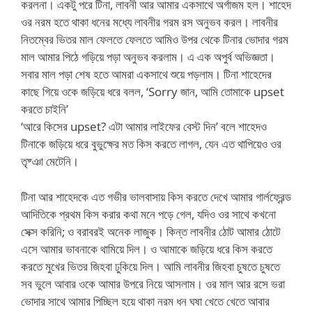
করলনা। একটু পরে টিনা, লাবনী আর আমার একসাথে অর্গাজম হল। শাহেদ
ওর নরম হতে থাকা ধনের মধ্যে লাবনীর গরম রস অনুভব করল। লাবনীর
নিতম্বের ভিতর মাল ফেলতে ফেলতে আমিও উপর থেকে টিনার ভোদার গরম
মাল আমার পিঠে গড়িয়ে পড়া অনুভব করলাম। এ এক অপুর্ব অভিজ্ঞতা।
সবার মাল পড়া শেষ হতে আমরা একসাথে শুয়ে পড়লাম। টিনা শাহেদের
কাছে গিয়ে ওকে জড়িয়ে ধরে বলল, ‘Sorry জান, আমি তোমাকে upset
করতে চাইনি’
‘আরে কিসের upset? এটা আমার লাইফের বেস্ট দিন’ বলে শাহেদও
টিনাকে জড়িয়ে ধরে বুভুক্ষের মত কিস করতে লাগল, যেন এত থাপিয়েও ওর
তৃষ্ঞা মেটেনি।
টিনা আর শাহেদকে এত গভীর ভালবাসায় কিস করতে দেখে আমার গার্লফ্রেন্ড
আদিতিকে প্রথম কিস করার কথা মনে পড়ে গেল, যদিও ওর সাথে কখনো
সেক্স করিনি; ও বরাবরই অনেক লাজুক। কিন্ত লাবনীর ঠোট আমার ঠোটে
এসে আমার ভাবনাকে থামিয়ে দিল। ও আমাকে জড়িয়ে ধরে কিস করতে
করতে মুখের ভিতর জিহবা ঢুকিয়ে দিল। আমি লাবনীর জিহবা চুষতে চুষতে
সব ভুলে আবার ওকে আমার উপরে নিয়ে আসলাম। ওর মাল আর রসে ভরা
ভোদার সাথে আমার পিচ্ছিল হয়ে থাকা নরম ধন ঘষা খেতে খেতে আবার