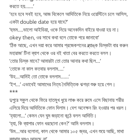
করতে হয়……’
‘হবে হবে সবই হবে, আজ বিকেলে আদিতিকে নিয়ে ওয়েস্টিনে চলে আসিস,
একটা double date হয়ে যাবে?’
‘হুমম….ভালো আইডিয়া, ওকে নিয়ে অনেকদিন বাইরে যাওয়া হয় না।
okey then, ওর সাথে কথা বলে তোকে পরে জানাবো’
‘ঠিক আছে, এখন দয়া করে আমার প্রজেকশনের ব্ল্যাঙ্ক ডিস্কটা বার করুন
মহারাজ’ টিনা ব্যাগ থেকে ওর বই খাতা বের করতে করতে বলল।
‘তোর ডিস্ক মানে? আমারটা তো তোর আনার কথা ছিল…’
‘তোকে না কাল কতবার বললাম….’
‘উহ…আমিই তো তোকে বললাম……’
‘ইশ…’ এভাবেই আমাদের নিত্য নৈমিত্তিক ঝগড়া শুরু হয়ে গেল।
***
দুপুরে স্কুল থেকে ফিরে হাতমুখ ধুয়ে লাঞ্চ করে রুমে এসে বিছানায় শরীর
এলিয়ে দিয়ে আদিতিকে ফোন দিলাম। বেশ অনেক্ষন রিং হওয়ার পর ধরল।
‘হ্যালো…’ কেমন যেন ঘুম জড়ানো কন্ঠে বলল আদিতি।
‘হ্যা, কি ব্যাপার ফোন ধরছোনা কেন?’ আমি বললাম।
‘উম…আর বলোনা, কাল থেকে আমার ১০৫ জ্বর, এখন শুয়ে আছি, মাথা
ব্যাথায় ঘুমও আসছে না’