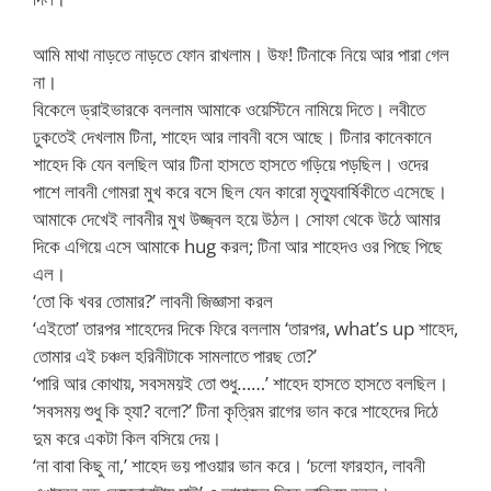
আমি মাথা নাড়তে নাড়তে ফোন রাখলাম। উফ! টিনাকে নিয়ে আর পারা গেল
না।
বিকেলে ড্রাইভারকে বললাম আমাকে ওয়েস্টিনে নামিয়ে দিতে। লবীতে
ঢুকতেই দেখলাম টিনা, শাহেদ আর লাবনী বসে আছে। টিনার কানেকানে
শাহেদ কি যেন বলছিল আর টিনা হাসতে হাসতে গড়িয়ে পড়ছিল। ওদের
পাশে লাবনী গোমরা মুখ করে বসে ছিল যেন কারো মৃত্যুবার্ষিকীতে এসেছে।
আমাকে দেখেই লাবনীর মুখ উজ্জ্বল হয়ে উঠল। সোফা থেকে উঠে আমার
দিকে এগিয়ে এসে আমাকে hug করল; টিনা আর শাহেদও ওর পিছে পিছে
এল।
‘তো কি খবর তোমার?’ লাবনী জিজ্ঞাসা করল
‘এইতো’ তারপর শাহেদের দিকে ফিরে বললাম ‘তারপর, what’s up শাহেদ,
তোমার এই চঞ্চল হরিনীটাকে সামলাতে পারছ তো?’
‘পারি আর কোথায়, সবসময়ই তো শুধু……’ শাহেদ হাসতে হাসতে বলছিল।
‘সবসময় শুধু কি হ্যা? বলো?’ টিনা কৃত্রিম রাগের ভান করে শাহেদের দিঠে
দুম করে একটা কিল বসিয়ে দেয়।
‘না বাবা কিছু না,’ শাহেদ ভয় পাওয়ার ভান করে। ‘চলো ফারহান, লাবনী