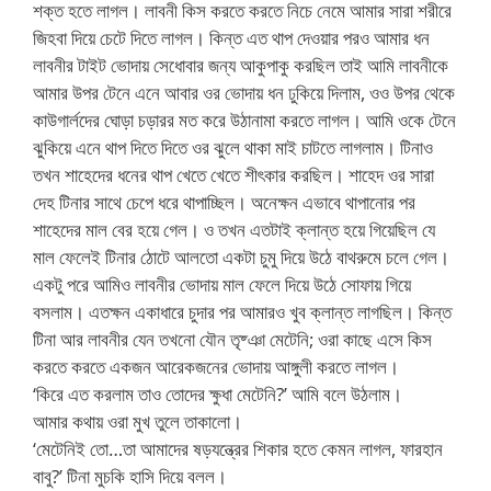
শক্ত হতে লাগল। লাবনী কিস করতে করতে নিচে নেমে আমার সারা শরীরে
জিহবা দিয়ে চেটে দিতে লাগল। কিন্ত এত থাপ দেওয়ার পরও আমার ধন
লাবনীর টাইট ভোদায় সেধোবার জন্য আকুপাকু করছিল তাই আমি লাবনীকে
আমার উপর টেনে এনে আবার ওর ভোদায় ধন ঢুকিয়ে দিলাম, ওও উপর থেকে
কাউগার্লদের ঘোড়া চড়ারর মত করে উঠানামা করতে লাগল। আমি ওকে টেনে
ঝুকিয়ে এনে থাপ দিতে দিতে ওর ঝুলে থাকা মাই চাটতে লাগলাম। টিনাও
তখন শাহেদের ধনের থাপ খেতে খেতে শীৎকার করছিল। শাহেদ ওর সারা
দেহ টিনার সাথে চেপে ধরে থাপাচ্ছিল। অনেক্ষন এভাবে থাপানোর পর
শাহেদের মাল বের হয়ে গেল। ও তখন এতটাই ক্লান্ত হয়ে গিয়েছিল যে
মাল ফেলেই টিনার ঠোটে আলতো একটা চুমু দিয়ে উঠে বাথরুমে চলে গেল।
একটু পরে আমিও লাবনীর ভোদায় মাল ফেলে দিয়ে উঠে সোফায় গিয়ে
বসলাম। এতক্ষন একাধারে চুদার পর আমারও খুব ক্লান্ত লাগছিল। কিন্ত
টিনা আর লাবনীর যেন তখনো যৌন তৃষ্ঞা মেটেনি; ওরা কাছে এসে কিস
করতে করতে একজন আরেকজনের ভোদায় আঙ্গুলী করতে লাগল।
‘কিরে এত করলাম তাও তোদের ক্ষুধা মেটেনি?’ আমি বলে উঠলাম।
আমার কথায় ওরা মুখ তুলে তাকালো।
‘মেটেনিই তো…তা আমাদের ষড়যন্ত্রের শিকার হতে কেমন লাগল, ফারহান
বাবু?’ টিনা মুচকি হাসি দিয়ে বলল।