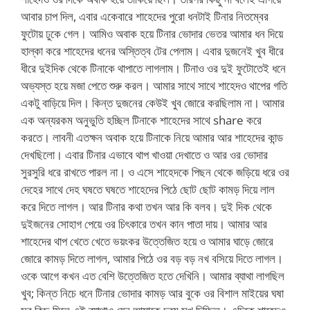
আবার চাপ দিল, এবার একেবারে শাহেদের পুরো ধনটাই টিনার নিতম্বের
ফুটোয় ঢুকে গেল। আমিও অবাক হয়ে টিনার ভোদার ভেতর আমার ধন দিয়ে
হাল্কা করে শাহেদের ধনের অস্তিত্ব টের পেলাম। এবার দুজনেই খুব ধীরে
ধীরে দুইদিক থেকে টিনাকে থাপাতে লাগলাম। টিনাও ওর দুই ফুটোতেই ধনে
অভ্যস্ত হয়ে মজা পেতে শুরু করল। আমার সাথে সাথে শাহেদও থাপের গতি
একটু বাড়িয়ে দিল। কিন্ত দুজনের কেউই খুব জোরে করছিলাম না। আমার
এক অন্যরকম অনুভুতি হচ্ছিল টিনাকে শাহেদের সাথে share করে
করতে। লাবনী এতক্ষন অবাক হয়ে টিনাকে নিয়ে আমার আর শাহেদের কান্ড
দেখছিলো। এবার টিনার এভাবে থাপ খাওয়া দেখাতে ও আর ওর ভোদার
সুরসুরি ধরে রাখতে পারল না। ও এসে শাহেদকে পিছন থেকে জড়িয়ে ধরে ওর
দেহের সাথে দেহ ঘষতে ঘষতে শাহেদের পিঠে ছোট ছোট কামড় দিয়ে লাল
করে দিতে লাগল। আর টিনার কথা তখন আর কি বলব। দুই দিক থেকে
দুইজনের সোহাগ পেয়ে ওর চিৎকারে তখন কান পাতা দায়। আমার আর
শাহেদের থাপ খেতে খেতে ভয়ংকর উত্তেজিত হয়ে ও আমার ঘাড়ে জোরে
জোরে কামড় দিতে লাগল, আমার পিঠে ওর বড় বড় নখ বসিয়ে দিতে লাগল।
ওকে আগে কখন এত বেশি উত্তেজিত হতে দেখিনি। আমার ব্যাথা লাগছিল
খুব; কিন্ত নিচে ধনে টিনার ভোদার কামড় আর বুকে ওর বিশাল মাইয়ের ঘষা