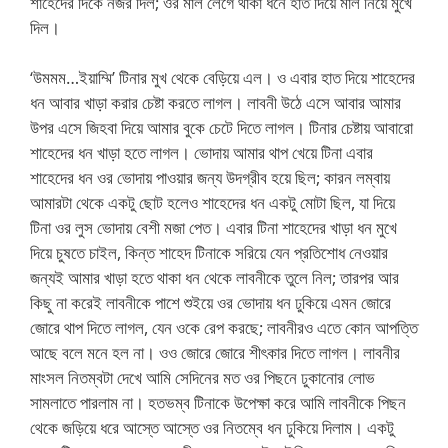
শাহেদের দিকে নজর দিল; ওর মাল লেগে থাকা ধনে হাত দিয়ে মাল নিয়ে মুখে
দিল।
‘উমমম…ইয়াম্মি’ টিনার মুখ থেকে বেড়িয়ে এল। ও এবার হাত দিয়ে শাহেদের
ধন আবার খাড়া করার চেষ্টা করতে লাগল। লাবনী উঠে এসে আবার আমার
উপর এসে জিহবা দিয়ে আমার বুকে চেটে দিতে লাগল। টিনার চেষ্টায় আবারো
শাহেদের ধন খাড়া হতে লাগল। ভোদায় আমার থাপ খেয়ে টিনা এবার
শাহেদের ধন ওর ভোদায় পাওয়ার জন্য উদগ্রীব হয়ে ছিল; কারন লম্বায়
আমারটা থেকে একটু ছোট হলেও শাহেদের ধন একটু মোটা ছিল, যা দিয়ে
টিনা ওর লুস ভোদায় বেশী মজা পেত। এবার টিনা শাহেদের খাড়া ধন মুখে
দিয়ে চুষতে চাইল, কিন্ত শাহেদ টিনাকে সরিয়ে যেন প্রতিশোধ নেওয়ার
জন্যই আমার খাড়া হতে থাকা ধন থেকে লাবনীকে তুলে নিল; তারপর আর
কিছু না করেই লাবনীকে পাশে শুইয়ে ওর ভোদায় ধন ঢুকিয়ে এমন জোরে
জোরে থাপ দিতে লাগল, যেন ওকে রেপ করছে; লাবনীরও এতে কোন আপত্তি
আছে বলে মনে হল না। ওও জোরে জোরে শীৎকার দিতে লাগল। লাবনীর
মাংসল নিতম্বটা দেখে আমি সেদিনের মত ওর পিছনে ঢুকানোর লোভ
সামলাতে পারলাম না। হতভম্ব টিনাকে উপেক্ষা করে আমি লাবনীকে পিছন
থেকে জড়িয়ে ধরে আস্তে আস্তে ওর নিতম্বে ধন ঢুকিয়ে দিলাম। একটু