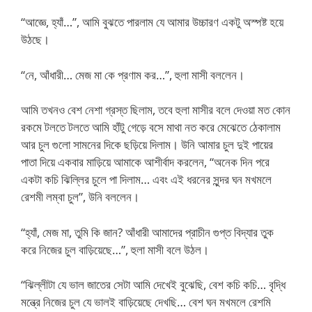
“আজ্ঞে, হ্যাঁ…”, আমি বুঝতে পারলাম যে আমার উচ্চারণ একটু অস্পষ্ট হয়ে
উঠছে।
“নে, আঁধারী… মেজ মা কে প্রণাম কর…”, হুলা মাসী বললেন।
আমি তখনও বেশ নেশা গ্রস্ত ছিলাম, তবে হুলা মাসীর বলে দেওয়া মত কোন
রকমে টলতে টলতে আমি হাঁটু গেড়ে বসে মাথা নত করে মেঝেতে ঠেকালাম
আর চুল গুলো সামনের দিকে ছড়িয়ে দিলাম। উনি আমার চুল দুই পায়ের
পাতা দিয়ে একবার মাড়িয়ে আমাকে আশীর্বাদ করলেন, “অনেক দিন পরে
একটা কচি ঝিল্লির চুলে পা দিলাম… এবং এই ধরনের সুন্দর ঘন মখমলে
রেশমী লম্বা চুল”, উনি বললেন।
“হ্যাঁ, মেজ মা, তুমি কি জান? আঁধারী আমাদের প্রাচীন গুপ্ত বিদ্যার তুক
করে নিজের চুল বাড়িয়েছে…”, হুলা মাসী বলে উঠল।
“ঝিল্লীটা যে ভাল জাতের সেটা আমি দেখেই বুঝেছি, বেশ কচি কচি… বৃদ্ধি
মন্ত্রে নিজের চুল যে ভালই বাড়িয়েছে দেখছি… বেশ ঘন মখমলে রেশমি