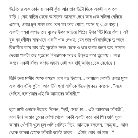
উঠোনের এক কোনায় একটা কুঁয়া আর তার উল্টো দিকে একটা এক তলা
বাড়ি। সেই বাড়ির থেকে আমাদের আসতে দেখে আর এক মহিলা বেরিয়ে
এলেন, ওনার চুল পাকা তবে বেশ ঘন আর খোলা, পরনে দু খণ্ড বস্ত্র।
একাটা লম্বা কাপড় তার বুকের উপর জড়িয়ে পিঠের উপর গিঁট দিয়ে বাঁধা। এই
বুক বন্ধনীটার মাঝখানে একটি পাক দেওয়া, যেন তার পরিধানটিকে দু ভাগে
বিভাজিত করে তার দুই সুডৌল স্তন ঢেকে ও ধরে রাখার জন্য আর সামনে
দেওয়া পাকটা তার স্তনের বিদারণকে আরও উন্নত করে তুলেছে। আর
কমরে একটা রঙ্গিন কাপড় জড়ান যেটা ওর হাঁটু অব্ধি ঢেকে রেখেছে।
তিনি হুলা মাসীর থেকে বয়েসে বেশ বড় ছিলেন… আমাকে দেখেই ওনার মুখে
এক গাল হাঁসি ফুটল, আর উনি হুলা মাসীকে উদ্দেশ্য করে বললেন, “এসে
গেছিস, হুলা?আর এই কি আমাদের আঁধারী?”
হুলা মাসী ওনাকে উত্তর দিলেন, “হ্যাঁ, মেজ’ মা… এই আমাদের আঁধারী”,
বলে উনি আমার চুলের খোঁপা থেকে একটা একটা করে ববি পিন গুলি খুলে
আমার খোঁপাটা খুলে চুল গুলি খেলিয়ে দিয়ে, আমাকে বললেন, “সন্ধ্যা… আজ
থেকে আমরা তোকে আঁধারী বলেই ডাকব… এটাই তোর ধর্ম নাম…”