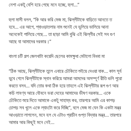
নেশা একটু বেশি হয়ে গেছে মনে হচ্ছে, হুলা…”
হুলা মাসী বলল, “কি আর করি মেজ মা, ঝিল্লীটাকে বাড়িতে আনতে ত
হবে… এর আগে, শ্যাওড়াতলার নাম শুনেই যে ভুলিয়ে ভালিয়ে আনা
অনেকেই পালিয়ে গেছে… তা ছাড়া আমি বুঝি এই ঝিল্লীর সেই সব গুণ
আছে যা আমাদের দরকার।”
বাংলা চটি গল্প জেলখাটা কয়েদি ছেলের কামক্ষুধা মেটালো বিধবা মা
“ঠিক আছে, ঝিল্লীটাকে তুলে এবারে চৌকিতে শুইয়ে দেওয়া যাক… কাল সূর্য
ডুবে গেলে ঝিল্লীটাকে স্নান করিয়ে আমরা আমদের অসম্পূর্ণ রীতি গুলি পুরো
করতে বসব… যদি তোর কথা ঠিক হয়ে তাহলে এই ঝিল্লীটার রূপ গুণ আর
কচি লাবণ্য আরে যৌবনে ভরা দেহের আমাদের ভীষণ দরকার… একে
চৌকিতে শুয়ে দিতে আমাকে একটু সাহায্য কর, তারপরে আমি এর কাপড়
চোপড় সব খুলে একে ল্যাংটো করে দিচ্ছি”, বলে মেজ মা যেন কি একটা মন্ত্র
আওড়াতে লাগলেন, মনে হল যে এটাও প্রাচীন গুপ্ত বিদ্যার মন্ত্র… তারপরে
আমার আর কিছুই মনে নেই…