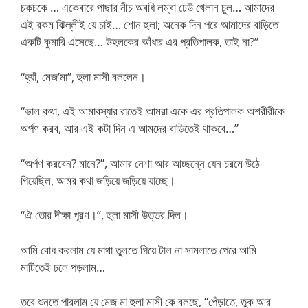
চকচকে … একেবারে পাছার নীচ অবধি লম্বা ঢেউ খেলান চুল… আমাদের
এই রকম ঝিল্লীই যে চাই… শোন হুলা; অনেক দিন পরে আমাদের বাড়িতে
একটি কুমারি এসেছে… উহলকের আঁধার এর প্রতিপালক, তাই না?”
“হ্যাঁ, মেজ’মা”, হুলা মাসী বললেন।
“ভাল কথা, এই আমাবস্যার রাতেই আমরা একে এর প্রতিপালক অশরীরীকে
অর্পণ করব, আর এই কটা দিন এ আমদের বাড়িতেই থাকবে…”
“অর্পণ করবেন? মানে?”, আমার নেশা আর আচ্ছন্নে যেন চরমে উঠে
গিয়েছিল, আমর কথা জড়িয়ে জড়িয়ে যাচ্ছে।
“ঐ তোর দীক্ষা পূরণ।”, হুলা মাসী উত্তর দিল।
আমি বোধ করলাম যে মাথা তুলতে গিয়ে টাল না সামলাতে পেরে আমি
মাটিতেই ঢলে পড়লাম…
তবে শুনতে পারলাম যে মেজ মা হুলা মাসী কে বলছে, “পেঁড়াতে, তুক আর