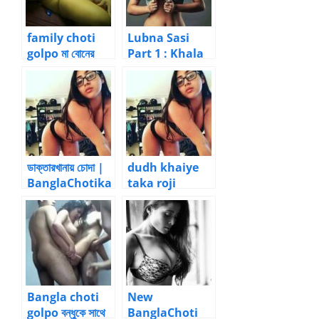
family choti
Lubna Sasi
golpo মা বোনের
Part 1 : Khala
পোদ – আত্মকাহিনী
beta (the black
guy) |
BanglaChotika
hini
ডাক্তারখানায় চোদা |
dudh khaiye
BanglaChotika
taka roji
hini – New
bangla choti
Bangla Choti
golpo |
BanglaChotika
hini
Bangla choti
New
golpo বন্ধুকে সাথে
BanglaChoti