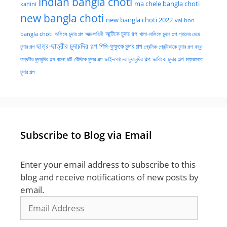
indian bangla choti
ma chele bangla choti
kahini
new bangla choti
new bangla choti 2022
vai bon
অফিসে চুদার গল্প
আত্মকাহিনী
আন্টিকে চুদার গল্প
খালা-মাসিকে চুদার গল্প
গ্রামের মেয়ে
bangla choti
ছাত্র-ছাত্রীর চুদাচদির গল্প
পিসি-ফুফুকে চুদার গল্প
চুদার গল্প
প্রেমিক-প্রেমিকাকে চুদার গল্প
বন্ধু-
ভাই-বোনের চুদাচুদির গল্প
ভাবিকে চুদার গল্প
বান্ধবীর চুদাচুদির গল্প
বাংলা চটি
বৌদিকে চুদার গল্প
ম্যাডামকে
চুদার গল্প
Subscribe to Blog via Email
Enter your email address to subscribe to this
blog and receive notifications of new posts by
email.
Email
Address