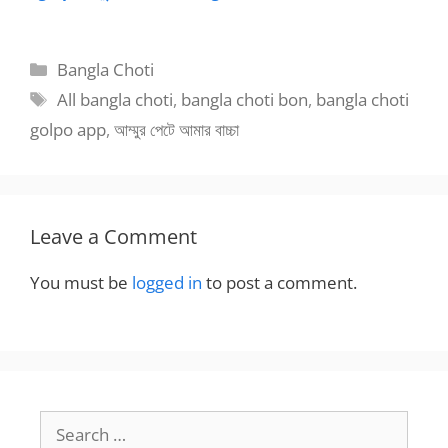
নিয়ে নিজ বউ এর সাথে
গার্লফ্রেন্ডকে আমার
থ্রিসাম সেক্স
সামনেই ডগি স্টাইলে
চুদলো
Categories
Bangla Choti
Tags
All bangla choti
,
bangla choti bon
,
bangla choti
golpo app
,
আম্মুর পেটে আমার বাচ্চা
Leave a Comment
You must be
logged in
to post a comment.
Search
for: