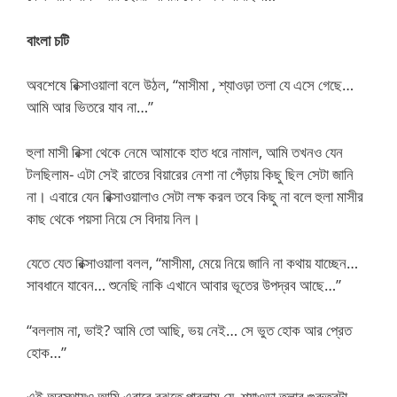
​বাংলা চটি
অবশেষে রিক্সাওয়ালা বলে উঠল, “মাসীমা , শ্যাওড়া তলা যে এসে গেছে…
আমি আর ভিতরে যাব না…”
হুলা মাসী রিক্সা থেকে নেমে আমাকে হাত ধরে নামাল, আমি তখনও যেন
টলছিলাম- এটা সেই রাতের বিয়ারের নেশা না পেঁড়ায় কিছু ছিল সেটা জানি
না। এবারে যেন রিক্সাওয়ালাও সেটা লক্ষ করল তবে কিছু না বলে হুলা মাসীর
কাছ থেকে পয়সা নিয়ে সে বিদায় নিল।
যেতে যেত রিক্সাওয়ালা বলল, “মাসীমা, মেয়ে নিয়ে জানি না কথায় যাচ্ছেন…
সাবধানে যাবেন… শুনেছি নাকি এখানে আবার ভূতের উপদ্রব আছে…”
“বললাম না, ভাই? আমি তো আছি, ভয় নেই… সে ভুত হোক আর প্রেত
হোক…”
এই অবস্থায়ও আমি এবারে বুঝতে পারলাম যে, শ্যাওড়া তলার গুরুত্বটা