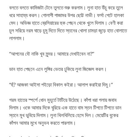
বলতে বলতে কামিজটা টেনে তুলতে শুরু করলাম। লুনা হাত উঁচু করে তুলে
ধরে সাহায্য করল। গোলাপী পাজামর উপর ছোট্ট নাভী। ফর্সা পেটে হালকা
মেদ। অভিজ্ঞ হাতে ব্রেসিয়ারের হুক পেছন থেকে খুলে দিলাম। বেণী করা
চুল সরিয়ে নরম ঘাড়ে চুমু দিতে দিতে স্তনের খোলা চামড়া জুড়ে হাত বোলাতে
লাগলাম।
“আপনের বৌ নাকি খুব সুন্দর। আমারে দেখাইবেন না?”
ডান হাত পেছনে এনে লুঙ্গির ভেতর ঢুকিয়ে লুনা জিজ্ঞেস করল।
“হুঁ? আজকা আইসা পইড়ো বিকাল কইরা। আলাপ করাইয়া দিমু।”
গরম হাতের স্পর্শে ধোন মুহূর্তে টাটিয়ে উঠেছে। কাঁপা ধরা গলায় জবাব
দিলাম। ওকে আমার দিকে ঘুরিয়ে এক হাতে বাম স্তন টিপতে টিপতে ডান
স্তনে মুখ ডুবিয়ে দিলাম। লুনা খিলখিলিয়ে হেসে দিল। মেয়েটির বুকের
কাঁপন আমার মুখে অনুভব করতে পারলাম।