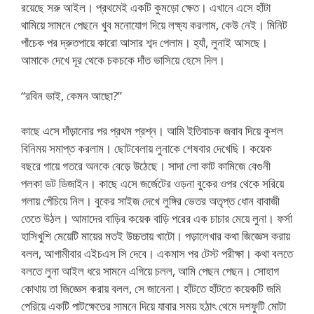
রয়েছে সরু আইল। প্রথমেই একটি কুমড়ো ক্ষেত। এখানে এসে হাঁটা
থামিয়ে সামনে পেছনে খুব মনোযোগ দিয়ে লক্ষ্য করলাম, কেউ নেই। মিনিট
পাঁচেক পর দ্রুতপায়ে কারো আসার শব্দ পেলাম। হ্যাঁ, লুনাই আসছে।
আমাকে দেখে দূর থেকে চকচকে দাঁত ভাসিয়ে হেসে দিল।
“রবিন ভাই, কেমন আছো?”
কাছে এসে দাঁড়ানোর পর প্রথম প্রশ্ন। আমি ইতিবাচক জবাব দিয়ে কুশল
বিনিময় সমাপ্ত করলাম। ছোটবেলায় লুনাকে শেষবার দেখেছি। কয়েক
বছরে গায়ে গতরে অনকে বেড়ে উঠেছে। সাদা লো কাট কামিজে বেগুনী
পলকা ডট ডিজাইন। কাছে এসে জর্জেটের ওড়না বুকের ওপর থেকে সরিয়ে
গলায় পেঁচিয়ে নিল। বুকের সাইজ দেখে লুঙ্গির ভেতর অতৃপ্ত ধোন বাবাজী
তেতে উঠল। আমাদের বাড়ির কয়েক বাড়ি পরের এক চাচার মেয়ে লুনা। ফর্সা
হাসিখুশি মেয়েটি মায়ের মতই উচ্চতায় খাটো। পড়ালেখার কথা জিজ্ঞেস করায়
বলল, আগামীবার এইচএস সি দেবে। একমাস পর টেস্ট পরীক্ষা। কথা বলতে
বলতে লুনা আইল ধরে সামনে এগিয়ে চলল, আমি পেছন পেছন। সোহাগ
কোথায় তা জিজ্ঞেস করায় বলল, সে জানেনা। হাঁটতে হাঁটতে কয়েকটি জমি
পেরিয়ে একটি পাটক্ষেতের সামনে দিয়ে যাবার সময় হঠাৎ থেমে দশফুটি মোটা