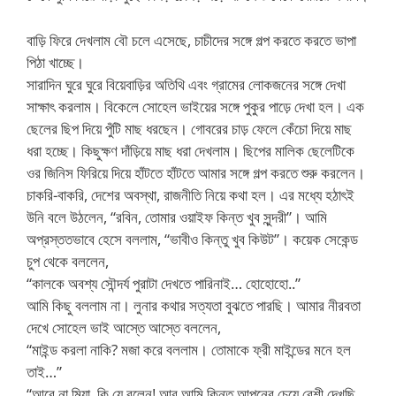
বাড়ি ফিরে দেখলাম বৌ চলে এসেছে, চাচীদের সঙ্গে গল্প করতে করতে ভাপা
পিঠা খাচ্ছে।
সারাদিন ঘুরে ঘুরে বিয়েবাড়ির অতিথি এবং গ্রামের লোকজনের সঙ্গে দেখা
সাক্ষাৎ করলাম। বিকেলে সোহেল ভাইয়ের সঙ্গে পুকুর পাড়ে দেখা হল। এক
ছেলের ছিপ দিয়ে পুঁটি মাছ ধরছেন। গোবরের চাড় ফেলে কেঁচো দিয়ে মাছ
ধরা হচ্ছে। কিছুক্ষণ দাঁড়িয়ে মাছ ধরা দেখলাম। ছিপের মালিক ছেলেটিকে
ওর জিনিস ফিরিয়ে দিয়ে হাঁটতে হাঁটতে আমার সঙ্গে গল্প করতে শুরু করলেন।
চাকরি-বাকরি, দেশের অবস্থা, রাজনীতি নিয়ে কথা হল। এর মধ্যে হঠাৎই
উনি বলে উঠলেন, “রবিন, তোমার ওয়াইফ কিন্ত খুব সুন্দরী”। আমি
অপ্রস্ততভাবে হেসে বললাম, “ভাবীও কিন্তু খুব কিউট”। কয়েক সেকেন্ড
চুপ থেকে বললেন,
“কালকে অবশ্য সৌন্দর্য পুরাটা দেখতে পারিনাই… হোহোহো..”
আমি কিছু বললাম না। লুনার কথার সত্যতা বুঝতে পারছি। আমার নীরবতা
দেখে সোহেল ভাই আস্তে আস্তে বললেন,
“মাইন্ড করলা নাকি? মজা করে বললাম। তোমাকে ফ্রী মাইন্ডের মনে হল
তাই…”
“আরে না মিয়া, কি যে বলেন! আর আমি কিন্ত আপনের চেয়ে বেশী দেখছি,