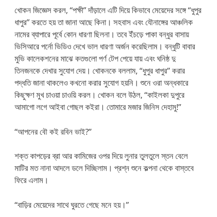
খোকন জিজ্ঞেস করল, “পক্ষী” দাঁড়ালে এটি দিয়ে কিভাবে মেয়েদের সঙ্গে “ধুপুর
ধাপুর” করতে হয় তা জানা আছে কিনা। সহবাস এবং যৌনাঙ্গের আঞ্চলিক
নামের ব্যাপারে পূর্বে কোন ধারণা ছিলনা। তবে ইঁচড়ে পাকা বন্ধুর বাসায়
ভিসিআরে পর্নো ভিডিও দেখে ভাল ধারণা অর্জন করেছিলাম। বন্ধুটি বাবার
মুভি কালেকশনের মাঝে কতগুলো পর্ণ টেপ পেয়ে যায় এবং ঘনিষ্ঠ দু
তিনজনকে দেখার সুযোগ দেয়। খোকনকে বললাম, “ধুপুর ধাপুর” করার
পদ্ধতি জানা থাকলেও কখনো করার সুযোগ হয়নি। শুনে ওরা অন্ধকারে
কিছুক্ষণ মুখ চাওয়া চাওয়ি করল। খোকন বলে উঠল, “কাইলকা দুপুরে
আমাগো লগে আইবা গোছল কইরা। তোমারে মজার জিনিস দেহামু!”
“আপনের বৌ কই রবিন ভাই?”
শক্ত কাপড়ের ব্রা আর কামিজের ওপর দিয়ে লুনার তুলতুলে স্তন বেলে
মাটির মত নানা আদলে ডলে দিচ্ছিলাম। প্রশ্ন শুনে কল্পনা থেকে বাস্তবে
ফিরে এলাম।
“বাড়ির মেয়েদের সাথে ঘুরতে গেছে মনে হয়।”