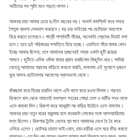
অতীতের সব স্মৃতি মনে পড়তে লাগল।
আকবর চাচা আমার চেয়ে দু-তিন বছরের বড়। অনার্স কমপ্লিট করে সদরে
পৈতৃক ব্যবসা দেখভাল করছেন। বড় চার ভাইয়ের পর ছোটচাচা অবশেষে
বিয়ে করতে চলেছেন। পাত্রী পার্শ্ববর্তী গাঁয়ের, অনেকটা প্রেমের বিয়েই বলা
চলে। তবে দুই পরিবারের সম্মতিতে বিয়ে হচ্ছে। এমনিতে গাঁয়ে যাবার কোন
ইচ্ছে আমার ছিলনা, তবে আমাদের দুজনেরই লম্বা একটা ছুটি রয়েছে
সামনে। ছুটিতে এদিক ওদিক যাবার প্ল্যান করছিলাম কিছুদিন ধরে। সাদিয়া
যেহেতু আমাদের গ্রামের বাড়িতে কখনো যায়নি, ভাবলাম এই সুযোগে দুজনে
ঘুরে আসব ছোটবেলার আবেগের স্থানগুলো থেকে।
বাঁধাছাদা করে বিয়ের চারদিন আগে এসি বাসে করে রওনা দিলাম। পড়ন্ত
বিকেলে বাস থেকে নামতেই মফস্বল শহরের পোড়া তেল ও মাটির গন্ধ নাকে
এসে ধাক্কা দিল। রিকশা করে আধঘন্টা পর বাড়ির উঠোনে এসে নামলাম।
আকবর চাচা নতুন ঘরের বারান্দায় বসে কয়েকটা লোকের সঙ্গে আলপচারিতায়
মগ্ন ছিলেন। রিকশার টুংটাং বেলের শব্দ শুনে আমাদের দেখে হৈ হৈ করে
এগিয়ে এলেন। ছোটবড় চাচাত ভাই-বোন, চাচা-চাচীরা এসে ঘরে ভীড় করতে
লাগলেন। এত দিন পর তাদের দেখতে আসার কথা কিভাবে মনে পড়ল, সবার