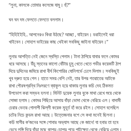
“লুনা, কালকে তোমার কলেজে যামু। হুঁ?”
ঘন ঘন দম ফেলতে ফেলতে বললাম।
“হিহিইইহি.. আপনেরও কিরা উঠছে? আচ্ছা , যাইয়েন। ডরাইলেই ধরা
খাইবেন। সোহাগ ভাইয়ের কাছ থেইকা সবকিছু জাইনা যাইয়েন।”
লুনার আপত্তি নেই জেনে স্বস্তি পেলাম। টানা ঠাপিয়ে যাবার ফলে কোমর
ধরে আসছে। উঁচু স্তনের কালো বোঁটায় চুমু খেতে খেতে গভীর কয়েকটি ঠাপ
দিয়ে দুদিনের জমিয়ে রাখা বীর্য কিশোরির যোনিগর্ভে ঢেলে দিলাম। সবকিছুই
খুব দ্রুত হয়ে গেল। হাতে সময় বেশি নেই, তার উপর গতরাতের আটকে
রাখা পৌরষগ্রন্থি নিঃসরণে ব্যাকুল হয়ে থাকায় লুনার কচি দেহ ঠিকমত
উপভোগ করা সম্ভব হলনা। মিনিট দুয়েক লুনার বুকে মাথা রেখে শুয়ে থেকে
সোজা হলাম। কোমর পিছিয়ে আসায় বাঁড়া ভোদা থেকে বেরিয়ে এল। বাদামী
চেরার ভেতর গোলাপী ঝিল্লী কয়েক মুহূর্ত হাঁ করে রইল। সোহাগ বলেছিল
চটের নিচে কন্ডম রাখা আছে। উত্তেজনার বশে সে কথা মনেই ছিলনা।
কচি মাগীর ক’জনের সঙ্গে শোবার অভ্যাস আছে কে জানে! যা হবার তা হবে
ভেবে লুঙ্গি দিয়ে বাঁড়া মুছে কাপড় চোপড় পড়ে পাটক্ষেত থেকে বেরিয়ে এলাম।