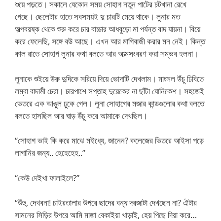
শুয়ে পড়তে। সকালে যেকোন সময় সোহাগ নতুন পাটের চটখানা রেখে
গেছে। ছেলেটার হাতে সবসময়ই দু চারটি মেয়ে থাকে। লুনার মত
অল্পবয়ষ্ক থেকে শুরু করে চার বাচ্চার আধবুড়ো মা পর্যন্ত বাদ যায়না। বিয়ে
করে ফেলেছি, সঙ্গে বউ আছে। এখন আর মাগিবাজী করার মন নেই। কিন্ত
কাল রাতে সোহাগ লুনার কথা বলতে আর আত্মসংবরণ করা সম্ভব হলনা।
লুনাকে শুইয়ে উরু দুদিকে সরিয়ে দিয়ে ভোদাটি দেখলাম। মাংসল উঁচু ঢিবিতে
লম্বা বাদামী চেরা। চারপাশে সপ্তাহ দুয়েকের না ছাঁটা যোনিকেশ। সহজেই
ভেতরে এক আঙুল ঢুকে গেল। লুনা সোহাগের মজার কান্ডগুলোর কথা বলতে
বলতে হাসছিল আর ঘাড় উঁচু করে আমাকে দেখছিল।
“সোহাগ ভাই কি করে মাঝে মইধ্যে, জানেন? কলেজের ভিতরে আইসা পড়ে
লাগানির জন্য.. হেহেহেহ..”
“কেউ দেইখা ফালাইলে?”
“উঁহু, দেখবনা! চাইরতালার উপরে ছাদের বন্ধ দরজাটা দেখছেন না? ঐটার
সামনের সিড়ির উপরে আমি মাজা বেকাইয়া খাড়াই, হেয় পিছে দিয়া করে…