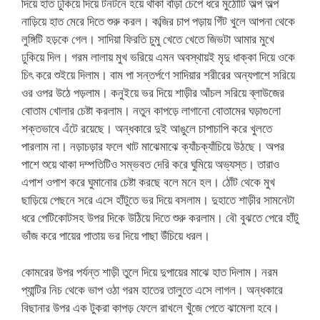
দিয়ে হাত ঢুকিয়ে দিয়ে টনটনে হয়ে থাকা বাঁড়া চেপে ধরে মুঠোটি অল্প অল্প
নাড়িয়ে হাত মেরে দিতে শুরু করল। কব্জির চাপ পড়ায় গিঁট খুলে আপনা থেকে
লুঙ্গিটি হড়কে গেল। সাদিয়া ফিরতি চুমু খেতে খেতে জিভটা আমার মুখে
ঢুকিয়ে দিল। গরম লালায় মুখ ভরিয়ে এমন অবস্থায়ই মৃদু ধাক্কা দিয়ে ওকে
চিৎ করে শুইয়ে দিলাম। বাম পা সন্তর্পণে সাদিয়ার শরীরের অন্যপাশে সরিয়ে
ওর ওপর উঠে পড়লাম। কনুইয়ে ভর দিয়ে শাড়ীর আঁচল সরিয়ে ব্লাউজের
বোতাম খোলার চেষ্টা করলাম। নতুন কাপড়ে লাগানো বোতামের ঘড়াগুলো
শক্তভাবে এঁটে রয়েছে। অন্ধকারে দুই আঙুলে চাপাচাপি করে খুলতে
পারলাম না। নড়াচড়ার ফলে খাট মাঝেমাঝে ক্যাঁচক্যাঁচিয়ে উঠছে। অপর
পাশে শুয়ে থাকা দম্পতিটিও সম্ভবত দেরি করে ঘুমিয়ে অভ্যস্ত। তারাও
এপাশ ওপাশ করে ঘুমানোর চেষ্টা করছে বলে মনে হল। ঠোঁট থেকে মুখ
ছাড়িয়ে পেছনে সরে এসে হাঁটুতে ভর দিয়ে বসলাম। দুহাতে শাড়ীর সামনেটা
ধরে পেটিকোটসহ উপর দিকে উঠিয়ে দিতে শুরু করলাম। বৌ বুঝতে পেরে হাঁটু
ভাঁজ করে পায়ের পাতায় ভর দিয়ে পাছা উঁচিয়ে ধরল।
কোমরের উপর পর্যন্ত শাড়ী তুলে দিয়ে দুপায়ের মাঝে হাত দিলাম। নরম
প্যান্টির নিচ থেকে ভাপ ওঠা গরম হাতের তালুতে এসে লাগল। অন্ধকারে
বিছানার উপর এক টুকরা কাপড় ফেলে রাখলে খুঁজে পেতে ঝামেলা হবে।