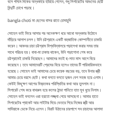
বলে পশ্চিম দিকের অন্ধকারে হারিয়ে গেলেন, শুধু সিগারেটের আগুনের ছোট্ট
বিন্দুটি চোখে পড়ছে।
bangla choti মা ছেলের বাসর রাতে চোদাচুদি
সোহেল ভাই ফিরে আসার পর অনেকক্ষণ ধরে আধো অন্ধকার উঠোনে
দাঁড়িয়ে আলাপ চলল। উনি চট্টগ্রামে একটি বহুজাতিক কোম্পানীতে চাকরি
করেন। আকবর চাচা চট্টগ্রাম বিশ্ববিদ্যালয়ে পড়ালেখা করার সময় তার
সাথে পরিচয় হয়। বাবা-মা ঢাকায় থাকেন, উনি পড়াশোনা শেষ করে
চট্টগ্রামেই চাকরি নিয়েছেন। আমাদের মতই ছ-সাত মাস আগে বিয়ে
করেছেন। তবে আমাদেরটি প্রেমের বিয়ে হলেও তাদের টি পারিবারিকভাবে
হয়েছে। সোহেল ভাই আমাদের চেয়ে কয়েক বছরের বড়, তবে উনার স্ত্রী
আমার চেয়ে বয়সে ছোট। কথা বলতে বলতে দুজন বেশ সহজ হয়ে এলাম।
কেউই কিছুক্ষণ আগের বিব্রতকর পরিস্থিতির কথা আর তুললাম না।
সিগারেট শেষ করে বাথরুম হয়ে কলের ঠান্ডা পানিতে হাত মুখ ধুয়ে নিলাম।
সোহেল ভাই বললেন ওরা হয়তো লজ্জ্বা পেয়ে আসছেনা। আমার হাতে
সিগারেটের প্যাকেট আর লাইটার দিয়ে ভেতরে গিয়ে নিজের স্ত্রী আর
সাদিয়াকে ডেকে নিয়ে এলেন। বিরাট উঠানের চারপাশে সব চাচাদের আলাদা