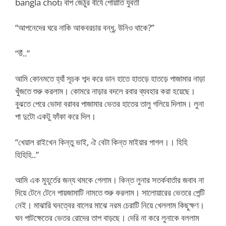
bangla choti বাপ জেঠুর বীর্যে পোয়াতি যুবতী
“আপনেদের ঘরে নাকি আকবরচার বন্ধু, উনিও থাকে?”
“উঁ..”
আমি কোনমতে হ্যাঁ সূচক শব্দ করে ডান হাতে হাতড়ে হাতড়ে পাজামার নাড়া
খুঁজতে শুরু করলাম। কোমরে নাড়ার বদলে রবার ব্যবহার করা হয়েছে।
বুঝতে পেরে ভোদা বরাবর পাজামার ভেতর হাতের তালু গলিয়ে দিলাম। লুনা
পা দুটো একটু ফাঁকা করে দিল।
“খেয়াল রাইখেন কিন্তু ভাই, ঐ বেটা কিন্ত মাইয়ার পাগল।। হিহি
হিহিহি..”
আমি এক মুহূর্তের জন্য থমকে গেলাম। কিন্ত লুনার সতর্কবার্তার জবাব না
দিয়ে টেনে টেনে পায়জামাটি নামতে শুরু করলাম। সালোয়ারের ভেতরে পেন্টি
নেই। মাঝারি ঘনত্বের বালের মাঝে নরম চেরাটি নিয়ে খেললাম কিছুক্ষণ।
ঘন পাটক্ষেতের ভেতর রোদের তাপ বাড়ছে। দেরি না করে লুনাকে বললাম