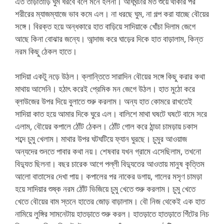
এত তাড়াতাড়ি ঘুম ধরবে বলে মনে হলনা। আধঘন্টার মত শুয়ে থাকার পর
শরীরের ম্যাজম্যাজে ভাব কমে এল। না ধরছে ঘুম, না গল্প করা যাচ্ছে বৌয়ের
সঙ্গে। বিরক্ত হয়ে অন্ধকারে হাত বাড়িয়ে সাদিয়াকে খোঁচা দিলাম জেগে
আছে কিনা বোঝার জন্যে। আন্দাজ করে ঘাড়ের দিকে হাত বাড়ালাম, কিন্ত
নরম কিছু ঠেকল হাতে।
সাদিয়া একটু নড়ে উঠল। ক্লান্তিতে সারাদিন বৌয়ের সঙ্গে কিছু করার কথা
মাথায় আসেনি। হঠাৎ করেই প্রেমিক মন জেগে উঠল। হাত মুঠো করে
ব্লাউজের উপর দিয়ে বুলাতে শুরু করলাম। অন্য হাত কোমরে রাখতেই
সাদিয়া কাত হয়ে আমার দিকে ঘুরে এল। বালিশে মাথা ঘষটে ঘষটে বামে সরে
এলাম, বৌয়ের কপালে ঠোঁট ঠেকল। ঠোঁট গোল করে ঠান্ডা চামড়ায় চকাস
শব্দে চুমু খেলাম। মাথার উপর ঘটঘটিয়ে ফ্যান ঘুরছে। চুমুর আওয়াজ
অন্যদের শুনতে পাবার কথা নয়। শেষবার যখন গ্রামে এসেছিলাম, তখনো
বিদ্যুত ছিলনা। বছর চারেক আগে পল্লী বিদ্যুতের আওতায় মানুষ কৃত্তিম
আলো বাতাসের দেখা পায়। কপালের পর নাকের ডগায়, গালের মসৃণ চামড়া
হয়ে সাদিয়ার শুষ্ক নরম ঠোঁট ভিজিয়ে চুমু খেতে শুরু করলাম। চুমু খেতে
খেতে বৌয়ের বাম স্তনে হাতের জোড় বাড়ালাম। বৌ নিজ থেকেই এক হাত
নামিয়ে লুঙ্গির সামনেটায় হাতড়াতে শুরু করল। হাতড়াতে হাতড়াতে গিঁটের নিচ