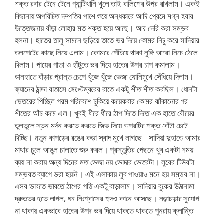
শক্ত রবার টেনে টেনে প্যান্টিখানি খুলে তাই বালিশের উপর রাখলাম। একই
বিছানায় অপরিচিত দম্পতির পাশে শুয়ে অন্ধকারে আদি প্রেমে মগ্ন হবার
উত্তেজনায় বাঁড়া লোহার মত শক্ত হয়ে আছে। আর দেরি করা সম্ভব
হলনা। হাতের তালু সামনে ছড়িয়ে তাতে ভর দিয়ে কোমর নিচু করে সাদিয়ার
তলপেটের কাছে নিয়ে এলাম। কোমরে পেঁচিয়ে থাকা লুঙ্গি আরো নিচে ঠেলে
দিলাম। পায়ের পাতা ও হাঁটুতে ভর দিয়ে হাতের উপর চাপ কমালাম।
ডানহাতে বাঁড়ার প্রান্ত চেপে খুঁজে খুঁজে ভেজা যোনিমুখে সেঁধিয়ে দিলাম।
ফ্যানের ঠান্ডা বাতাসে সেপ্টেম্বরের রাতে একটু শীত শীত করছিল। ধোনটা
ভেতরের পিচ্ছিল গরম পরিবেশে ঢুকিয়ে কয়েকবার কোমর ঝাঁকানোর পর
শীতের আঁচ কমে এল। খুবই ধীরে ধীরে ঠাপ দিতে দিতে এক হাতে বৌয়ের
তুলতুলে স্তন মর্দন করতে করতে জিভ দিয়ে অপরটির শক্ত বোঁটা চেটে
দিচ্ছি। নতুন কাপড়ের রঙের কড়া স্বাদ মুখে লাগছে। সাদিয়া দুহাতে আমার
মাথার চুলে আঙুল চালাতে শুরু করল। প্রস্তুতির পেছনে খুব একটা সময়
ব্যয় না করায় অন্য দিনের মত ভেজা নয় ভোদার ভেতরটা। লুবের টিউবটা
সম্ভবত ব্যাগে ভরা হয়নি। এই এলাকায় লুব পাওয়াও মনে হয় সম্ভব না।
এসব ভাবতে ভাবতে ঠাপের গতি একটু বাড়ালাম। সাদিয়ার বুকের উঠানামা
দ্রুততর হতে লাগল, ঘন নিঃশ্বাসের শব্দও কানে আসছে। নড়াচড়ার সুযোগ
না থাকায় একভাবে হাতের উপর ভর দিয়ে থাকতে থাকতে পুনরায় ক্লান্তি