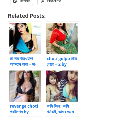
Reddit
Pinterest
Related Posts:
মা আর বাড়িওয়ালা
choti golpo মায়ে
আফতাব কাকা – মা-
পোয়ে – 2 by
ছেলের চুদার গল্প
sorini
revenge choti
আমি বিধবা, আমি
প্রতীশোধ by
গর্ভবতী, আমার ছেলে