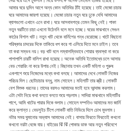
দেয়া ঘরে এসে ঢুকলাম। বিয়ে উপলক্ষে অনেক মেহমান হাজির হয়েছে।
আমার ঘরে দুদিন আগে অন্য কোন অতিথির ঠাঁই হয়েছে। তাই মেজো চাচার
ঘরে আমাদের জায়গা হয়েছে। মেজো চাচার নতুন ঘরে ঢুকে দেখি আমাদের
ব্যাগগুলো এখানে এনে রাখা। ঘরে আসবাবপত্র তেমন কিছু নেই। পাকা
নতুন ঘরটিতে চাচা এখনো উঠেননি বলে মনে হচ্ছে। ঘরের মাঝখানে সেগুন
কাঠের বিশাল খাট। নতুন খাট থেকে বার্নিশের গন্ধ বেরোচ্ছে। খাটে বিছানো
পরিষ্কার চাদরের দিকে তাকিয়ে ধপ করে গা এলিয়ে দিতে মনে চাইল। তবে
তা করা সম্ভব নয়। বড় খাট বলে লম্বালম্বিভাবে শোয়ার ব্যবস্থা না করে
পাশাপাশি চারটি বালিশ রাখা হয়েছে। অনেক অতিথি ইতোমধ্যে চলে আসায়
বেড শেয়ারিং না করে উপায় নেই। বিছানায় তখন একটি মহিলা ও পুরুষ
একপাশে শুয়ে নিজেদের মধ্যে কথা বলছে। আমাদের দেখে লোকটি নিজের
পরিচয় দিল। ছোটচাচার বন্ধু, নাম সোহেল। মহিলাটি তার স্ত্রী। লোকটি
বেশ মিশুক ধরনের। তাদের বয়সও আমাদের মতই হবে আন্দাজ করলাম।
এটা সেটা নিয়ে কথা বলতে বলতে শুয়ে পড়লাম। সাদিয়া মাঝখানে মহিলাটির
পাশে, আমি খাটের পায়ার দিকে শুলাম। সোহেল দম্পতিও আমাদের মত জার্নি
করে ক্লান্ত। বেডসুইচ টিপে লোকটি বাতি নিভিয়ে দিলে চোখ মুদলাম।
নটার সময় ঘুমানোর অভ্যাস আমাদের নেই। বাসায় ফিরতে ফিরতেই কখনো
কখনো নয়টা বেজে যায়। বাইরের ঝিঁ ঝিঁ পোকার ডাক আর নতুন পরিবেশে