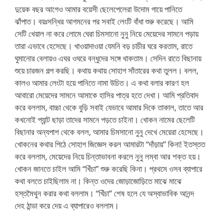
দুয়েক বছর আগেও আমার বয়েসী ছেলেপেলেরা উদোম গায়ে পানিতে
ঝাঁপাত। বয়ঃসন্ধির আগমনের পর সবাই লেংটি বাঁধা শুরু করেছে। আমি
সেটি খেয়াল না করে লোমে ঘেরা চিমসানো নুনু নিয়ে মেয়েদের সামনে পড়ায়
তারা এভাবে হেসেছে। খাওয়াদাওয়া যেমনি বড় চাচীর ঘরে করতাম, রাতে
ঘুমানোর বেলায়ও এঘর ওঘরে বন্ধুদের সঙ্গে থাকতাম। সেদিন রাতে বিছানায়
শুয়ে চারজন গল্প করছি। কথায় কথায় সোহাগ সাঁতারের কথা তুলল। বলল,
কালও আমার লেংটা হয়ে পানিতে নামা উচিত। এ কথা বলার কারণ হল
আবারো মেয়েদের সামনে আমাকে হাসির পাত্র হতে দেখা। আমি প্রতিবাদ
করে বললাম, বাচ্চা থেকে বুড়ি সবাই যেভাবে আমার দিকে তাকাল, তাতে আর
কখনোই প্যান্ট ছাড়া তাদের সামনে পড়তে চাইনা। খোকন নামের ছেলেটি
বিছানার অন্যপাশ থেকে বলল, আমার চিমসানো নুনু দেখে মেয়েরা হেসেছে।
খোকনের কথার পিঠে সোহাগ জিজ্ঞেস করল আমারটা “দাঁড়ায়” কিনা! ইতস্তত
করে বললাম, মেয়েদের নিয়ে চিন্তাভাবনা করলে নুনু লম্বা আর শক্ত হয়।
খোকন জানতে চাইল আমি “খিঁচা” শুরু করেছি কিনা। প্রথমে ওসব ব্যাপারে
কথা বলতে চাইছিলাম না। কিন্ত ওদের জোড়াজোড়িতে মাঝে মাঝে
হস্তমৈথুন করার কথা বললাম। “খিঁচা” শেষ হলে যে অস্বাভাবিক আনন্দ
দেহ ঠান্ডা করে দেয় এ ব্যাপারেও বললাম।