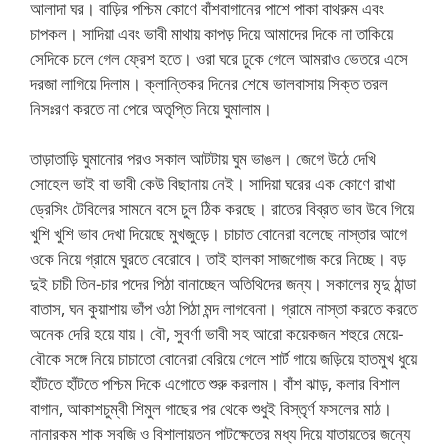
আলাদা ঘর। বাড়ির পশ্চিম কোণে বাঁশবাগানের পাশে পাকা বাথরুম এবং
চাপকল। সাদিয়া এবং ভাবী মাথায় কাপড় দিয়ে আমাদের দিকে না তাকিয়ে
সেদিকে চলে গেল ফ্রেশ হতে। ওরা ঘরে ঢুকে গেলে আমরাও ভেতরে এসে
দরজা লাগিয়ে দিলাম। ক্লান্তিকর দিনের শেষে ভালবাসায় সিক্ত তরল
নিসঃরণ করতে না পেরে অতৃপ্তি নিয়ে ঘুমালাম।
তাড়াতাড়ি ঘুমানোর পরও সকাল আটটায় ঘুম ভাঙল। জেগে উঠে দেখি
সোহেল ভাই বা ভাবী কেউ বিছানায় নেই। সাদিয়া ঘরের এক কোণে রাখা
ড্রেসিং টেবিলের সামনে বসে চুল ঠিক করছে। রাতের বিব্রত ভাব উবে গিয়ে
খুশি খুশি ভাব দেখা দিয়েছে মুখজুড়ে। চাচাত বোনেরা বলেছে নাস্তার আগে
ওকে নিয়ে গ্রামে ঘুরতে বেরোবে। তাই হালকা সাজগোজ করে নিচ্ছে। বড়
দুই চাচী তিন-চার পদের পিঠা বানাচ্ছেন অতিথিদের জন্য। সকালের মৃদু ঠান্ডা
বাতাস, ঘন কুয়াশায় ভাঁপ ওঠা পিঠা মন্দ লাগবেনা। গ্রামে নাস্তা করতে করতে
অনেক দেরি হয়ে যায়। বৌ, সুবর্ণা ভাবী সহ আরো কয়েকজন শহুরে মেয়ে-
বৌকে সঙ্গে নিয়ে চাচাতো বোনেরা বেরিয়ে গেলে শার্ট গায়ে জড়িয়ে হাতমুখ ধুয়ে
হাঁটতে হাঁটতে পশ্চিম দিকে এগোতে শুরু করলাম। বাঁশ ঝাড়, কলার বিশাল
বাগান, আকাশচুম্বী শিমুল গাছের পর থেকে শুধুই বিস্তৃর্ণ ফসলের মাঠ।
নানারকম শাক সবজি ও বিশালায়তন পাটক্ষেতের মধ্য দিয়ে যাতায়তের জন্যে