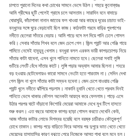
চাপতে পুরানো দিনের কথা চোখের সামনে ভেসে উঠল। শহুরে কুনোব্যাঙ
আমি গ্রীষ্মের ছুটি পেলেই গ্রামে চলে আসতাম। সারাদিন বনে বাদাড়ে
ঘোরাঘুরি, কাঁচাপাকা নানান জাতের ফল খাওয়া আর কাছের দূরের চাচাত ভাই-
বন্ধুদের সঙ্গে ঘুরে বেড়ানোই ছিল কাজ। কাঠফাটা গরমে বাড়ির পুবপাশের
নদীতে ছেলেরা সাঁতরে বেড়ায়। আমি পাড়ে বসে মগ দিয়ে পানি ঢেলে গোসল
করি। সেবার সাঁতার শিখব বলে জেদ চেপে গেল। জিন্স প্যান্ট আর গেঞ্জি গায়ে
পামিতে নেমেই হাবুডুবু খেলাম। বন্ধুরা বলল এরকম ভারী কাপড়চোপড় নিয়ে
সাঁতার কাটা যাবেনা, এসব খুলে পানিতে নামতে হবে। ছেলেরা সবাই লুঙ্গি
গুটিয়ে লেংটি বেঁধে সাঁতার কাটে। লুঙ্গি পড়ার অভ্যাস আমার ছিলনা। শহরে
বড় হওয়ায় ছোটবেলায়ও কারো সামনে নেংটো হতে পারতাম না। সেদিন দেখা
গেল জিন্স না খুলে সাঁতার কাটা সম্ভব হবেনা। জেদ চেপে যাওয়ায় গেঞ্জি
প্যান্ট খুলে নদীতে ঝাঁপিয়ে পড়লাম। নাকানি চুবানি খেতে খেতে প্রথম দিনই
পানিতে ভেসে থাকার কৌশল অনেকটা আয়ত্ব করে ফেললাম। পাড়ে এসে
উঠার পরপর ঘাটে দাঁড়ানো কিশোরি মেয়েরা আমাকে দেখে মুখ টিপে হাসতে
শুরু করল। এত বছরে আমাকে কাপড় ছাড়া গোসল করতে দেখেনি কেউ,
আজ সাঁতার কাটার লোভে দিগম্বর হয়েছি বলে বয়ষ্ক চাচীরাও কৌতুকপূর্ণ
চোখে তাকান। কাপড় পড়ে বাড়িতে ফিরে আসার পর দুপুরে ভাত খেতে খেতে
মেয়েদের হাসাহাসির কারণ বুঝতে পেরে নিজেকে আস্ত গাধা বলে মনে হল।