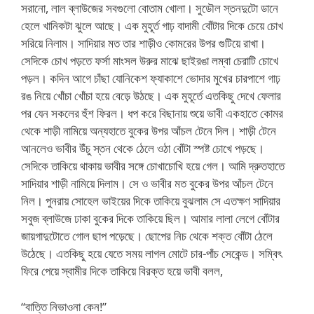
সরানো, লাল ব্লাউজের সবগুলো বোতাম খোলা। সুডৌল স্তনদুটো ডানে
হেলে খানিকটা ঝুলে আছে। এক মুহূর্ত গাঢ় বাদামী বোঁটার দিকে চেয়ে চোখ
সরিয়ে নিলাম। সাদিয়ার মত তার শাড়ীও কোমরের উপর গুটিয়ে রাখা।
সেদিকে চোখ পড়তে ফর্সা মাংসল উরুর মাঝে ছাইরঙা লম্বা চেরাটি চোখে
পড়ল। কদিন আগে চাঁছা যোনিকেশ ফ্যাকাশে ভোদার মুখের চারপাশে গাঢ়
রঙ নিয়ে খোঁচা খোঁচা হয়ে বেড়ে উঠছে। এক মুহূর্তে এতকিছু দেখে ফেলার
পর যেন সকলের হুঁশ ফিরল। ধপ করে বিছানায় শুয়ে ভাবী একহাতে কোমর
থেকে শাড়ী নামিয়ে অন্যহাতে বুকের উপর আঁচল টেনে দিল। শাড়ী টেনে
আনলেও ভাবীর উঁচু স্তন থেকে ঠেলে ওঠা বোঁটা স্পষ্ট চোখে পড়ছে।
সেদিকে তাকিয়ে থাকায় ভাবীর সঙ্গে চোখাচোখি হয়ে গেল। আমি দ্রুতহাতে
সাদিয়ার শাড়ী নামিয়ে দিলাম। সে ও ভাবীর মত বুকের উপর আঁচল টেনে
নিল। পুনরায় সোহেল ভাইয়ের দিকে তাকিয়ে বুঝলাম সে এতক্ষণ সাদিয়ার
সবুজ ব্লাউজে ঢাকা বুকের দিকে তাকিয়ে ছিল। আমার লালা লেগে বোঁটার
জায়গাদুটোতে গোল ছাপ পড়েছে। ছোপের নিচ থেকে শক্ত বোঁটা ঠেলে
উঠেছে। এতকিছু হয়ে যেতে সময় লাগল মোটে চার-পাঁচ সেকেন্ড। সম্বিৎ
ফিরে পেয়ে স্বামীর দিকে তাকিয়ে বিরক্ত হয়ে ভাবী বলল,
“বাত্তি নিভাওনা কেন!”