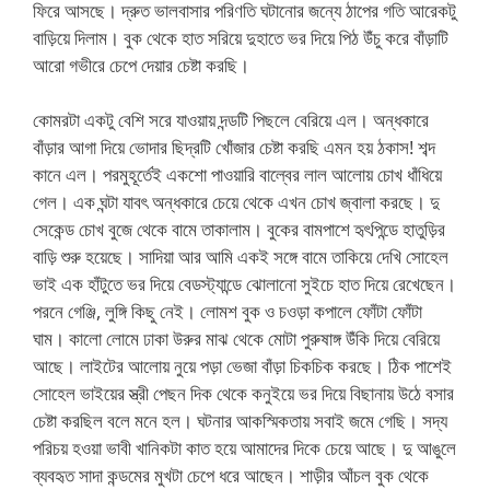
ফিরে আসছে। দ্রুত ভালবাসার পরিণতি ঘটানোর জন্যে ঠাপের গতি আরেকটু
বাড়িয়ে দিলাম। বুক থেকে হাত সরিয়ে দুহাতে ভর দিয়ে পিঠ উঁচু করে বাঁড়াটি
আরো গভীরে চেপে দেয়ার চেষ্টা করছি।
কোমরটা একটু বেশি সরে যাওয়ায় দন্ডটি পিছলে বেরিয়ে এল। অন্ধকারে
বাঁড়ার আগা দিয়ে ভোদার ছিদ্রটি খোঁজার চেষ্টা করছি এমন হয় ঠকাস! শব্দ
কানে এল। পরমুহূর্তেই একশো পাওয়ারি বাল্বের লাল আলোয় চোখ ধাঁধিয়ে
গেল। এক ঘন্টা যাবৎ অন্ধকারে চেয়ে থেকে এখন চোখ জ্বালা করছে। দু
সেকেন্ড চোখ বুজে থেকে বামে তাকালাম। বুকের বামপাশে হৃৎপিন্ডে হাতুড়ির
বাড়ি শুরু হয়েছে। সাদিয়া আর আমি একই সঙ্গে বামে তাকিয়ে দেখি সোহেল
ভাই এক হাঁটুতে ভর দিয়ে বেডস্ট্যান্ডে ঝোলানো সুইচে হাত দিয়ে রেখেছেন।
পরনে গেঞ্জি, লুঙ্গি কিছু নেই। লোমশ বুক ও চওড়া কপালে ফোঁটা ফোঁটা
ঘাম। কালো লোমে ঢাকা উরুর মাঝ থেকে মোটা পুরুষাঙ্গ উঁকি দিয়ে বেরিয়ে
আছে। লাইটের আলোয় নুয়ে পড়া ভেজা বাঁড়া চিকচিক করছে। ঠিক পাশেই
সোহেল ভাইয়ের স্ত্রী পেছন দিক থেকে কনুইয়ে ভর দিয়ে বিছানায় উঠে বসার
চেষ্টা করছিল বলে মনে হল। ঘটনার আকস্মিকতায় সবাই জমে গেছি। সদ্য
পরিচয় হওয়া ভাবী খানিকটা কাত হয়ে আমাদের দিকে চেয়ে আছে। দু আঙুলে
ব্যবহৃত সাদা কন্ডমের মুখটা চেপে ধরে আছেন। শাড়ীর আঁচল বুক থেকে