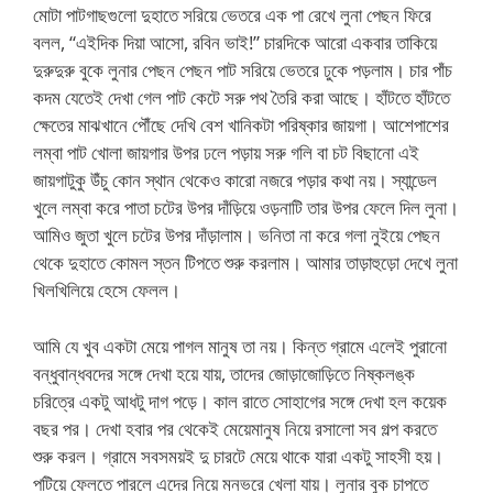
মোটা পাটগাছগুলো দুহাতে সরিয়ে ভেতরে এক পা রেখে লুনা পেছন ফিরে
বলল, “এইদিক দিয়া আসো, রবিন ভাই!” চারদিকে আরো একবার তাকিয়ে
দুরুদুরু বুকে লুনার পেছন পেছন পাট সরিয়ে ভেতরে ঢুকে পড়লাম। চার পাঁচ
কদম যেতেই দেখা গেল পাট কেটে সরু পথ তৈরি করা আছে। হাঁটতে হাঁটতে
ক্ষেতের মাঝখানে পৌঁছে দেখি বেশ খানিকটা পরিষ্কার জায়গা। আশেপাশের
লম্বা পাট খোলা জায়গার উপর ঢলে পড়ায় সরু গলি বা চট বিছানো এই
জায়গাটুকু উঁচু কোন স্থান থেকেও কারো নজরে পড়ার কথা নয়। স্যান্ডেল
খুলে লম্বা করে পাতা চটের উপর দাঁড়িয়ে ওড়নাটি তার উপর ফেলে দিল লুনা।
আমিও জুতা খুলে চটের উপর দাঁড়ালাম। ভনিতা না করে গলা নুইয়ে পেছন
থেকে দুহাতে কোমল স্তন টিপতে শুরু করলাম। আমার তাড়াহুড়ো দেখে লুনা
খিলখিলিয়ে হেসে ফেলল।
আমি যে খুব একটা মেয়ে পাগল মানুষ তা নয়। কিন্ত গ্রামে এলেই পুরানো
বন্ধুবান্ধবদের সঙ্গে দেখা হয়ে যায়, তাদের জোড়াজোড়িতে নিষ্কলঙ্ক
চরিত্রে একটু আধটু দাগ পড়ে। কাল রাতে সোহাগের সঙ্গে দেখা হল কয়েক
বছর পর। দেখা হবার পর থেকেই মেয়েমানুষ নিয়ে রসালো সব গল্প করতে
শুরু করল। গ্রামে সবসময়ই দু চারটে মেয়ে থাকে যারা একটু সাহসী হয়।
পটিয়ে ফেলতে পারলে এদের নিয়ে মনভরে খেলা যায়। লুনার বুক চাপতে