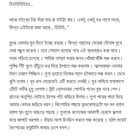
হিহহিহিহিহহ..
মাঝে মইধ্যে নিচ দিয়া সার রা হাইট্টা যায়। একটু একটু ডর লাগে সত্য,
কিন্ত এইটারো মজা আছে.. হিহিহি..”
সুন্দর ভোদায় মুখ দিতে ইচ্ছে করছে। কিন্ত গ্রামের মেয়েরা যৌনাঙ্গ মুখে
দেয়া পছন্দ করেনা। তবে সোহাগ বলেছে পরে এই ব্যবস্থা্ও করা যাবে।
সময় গড়িয়ে চলেছে। সাদিয়া নাস্তা করার জন্য খোঁজাখোঁজি শুরু করবে।
লুঙ্গির গিঁট খুলে হাঁটুতে ভর দিয়ে ঠাপাতে শুরু করলাম। আল্পবয়ষ্ক ভোদার
উষ্ণ দেয়াল পিচ্ছিল। লুনা দুহাতে নিজের স্তন চটকাতে শুরু করল। দেখে
খুশি হলাম। খুব কম মেয়েকেই এটি করতে দেখছি। মুখ নামিয়ে ফ্যাকাশে
ঠোঁটে গভীর চুমু খেলাম। মিন্ট ভ্লেভারড পেস্টের গন্ধে বুক ভরে গেল।
রাতের অতৃপ্তি মেটাতে ঠাপের গতি বাড়িয়ে দিলাম। লুনা পায়ের পাতা দিয়ে
আমার কোমর জড়িয়ে ধরল। কিশোরির পাছায় অন্ডকোষদুটো ঘন ঘন থ্যাপ
থ্যাপ শব্দ তুলে আছড়ে পড়ছে। লুনাকে কলেজের আকাশী ড্রেসে কল্পনা
করে জাপটে ধরলাম। বাঁড়ার আগা চিনচিন করতে শুরু করেছে। হঠাৎ করেই
কৈশোরের ফ্যান্টাসি মাথায় চেপে বসল।