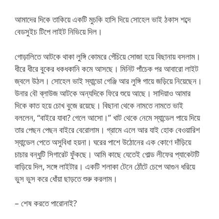
আমাদের দিকে তাকিয়ে একটি মুচকি হাসি দিয়ে সোহেল ভাই ঠকাস শব্দে
বেডসুইচ টিপে লাইট নিভিয়ে দিল।
গোড়ালিতে আটকে থাকা লুঙ্গি কোমরে পেঁচিয়ে সোজা হয়ে বিছানায় বসলাম।
ধীরে ধীরে বুকের ধকধকানি কমে আসছে। মিনিট পাঁচেক পর আবারো লাইট
জ্বলে উঠল। সোহেল ভাই স্যান্ডো গেঞ্জি আর লুঙ্গি গায়ে জড়িয়ে নিয়েছেন।
উনার বৌ ব্লাউজ আটকে অন্যদিকে ফিরে শুয়ে আছে। সাদিয়াও আমার
দিকে কাত হয়ে চোখ বুজে রয়েছে। বিছানা থেকে নামতে নামতে ভাই
বললেন, “বাইরে যাবা? গেলে আসো।” খাট থেকে নেমে স্যান্ডেল পায়ে দিয়ে
তার পেছন পেছন বাইরে বেরোলাম। গ্রামে এলে আর যাই হোক বেওয়ারিশ
স্যান্ডেল পেতে অসুবিধা হয়না। ঘরের পাশে উঠোনের এক কোণে দাঁড়িয়ে
চাচার বন্ধুটি সিগারেট ফুঁকছে। আমি কাছে যেতেই গোল্ড লীফের প্যাকেটটি
বাড়িয়ে দিল, সঙ্গে লাইটার। একটি শলাকা টেনে ঠোঁটে চেপে আগুন ধরিয়ে
ভুস ভুস করে ধোঁয়া ছাড়তে শুরু করলাম।
– শেষ করতে পারোনাই?