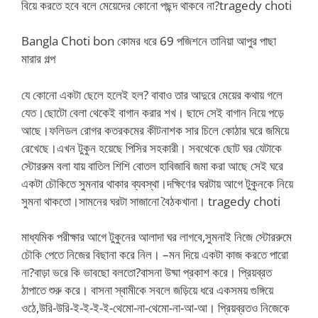
বিয়ে করতে হবে বলে মেয়েদের কোনো পছন্দ থাকবে না?tragedy choti
Bangla Choti bon কোমর ধরে 69 পজিশনে তানিয়া আপুর পাছা
মারার গল্প
যে কোনো একটা ছেলে হলেই হল? বাবাও তার আদুরে মেয়ের কথায় গলে
যেত।ছোটো বেলা থেকেই বাগান করার শখ। ছাদে সেই বাগান নিয়ে পড়ে
আছে।ফলিডল রোগর কতরকমের কীটনাশক সার চিলে কোঠার ঘরে জমিয়ে
রেখেছে।এখন টুকুন হয়েছে পিসির সহকারী। সবথেকে ছোট ঘর যেটাকে
স্টোররুম বলা যায় বাতিল শিশি বোতল হাবিজাবি জমা করা আছে সেই ঘরে
একটা চৌকিতে সুমনার থাকার ব্যবস্থা।দক্ষিণের ঘরটায় আগে টুকুনকে নিয়ে
সুমনা থাকতো।সামনের ঘরটা সাজানো বৈঠকখানা। tragedy choti
মাধ্যমিক পরীক্ষার আগে টুকুনের আলাদা ঘর লাগবে,সুমনাই নিজে স্টোররুমে
চৌকি পেতে নিজের বিছানা করে নিল। –মন দিয়ে একটা কাজ করতে পারো
না?বাড়া ভরে কি ভাবছো বলতো?বাসনা উষ্মা প্রকাশ করে। প্রিয়ব্রত
ঠাপাতে শুরু করে। বাসনা স্বামীকে সবলে জড়িয়ে ধরে একসময় গুঙ্গিয়ে
ওঠে,উরি-উরি-ই-ই-ই-ই-থেমো-না-থেমো-না-আ-আ। প্রিয়ব্রতও নিজেকে