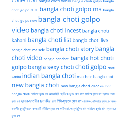
collection
bangla choti family
bangla choti golpo
bangla
bangla choti golpo ma
choti golpo 2020
bangla
bangla choti golpo
choti golpo new
video
bangla choti incest
bangla choti
bangla choti list
kahani
bangla choti live
bangla choti story
bangla
bangla choti ma sele
choti video
bangla hot choti
bangla hot choti
golpo
choti golpo
bangla sexy choti
choti
indian bangla choti
ma chele bangla choti
kahini
new bangla choti
new bangla choti 2022
vai bon
অফিসে চুদার গল্প
আত্মকাহিনী
আন্টিকে চুদার গল্প
খালা-মাসিকে চুদার গল্প
গ্রামের মেয়ে
bangla choti
ছাত্র-ছাত্রীর চুদাচদির গল্প
পিসি-ফুফুকে চুদার গল্প
চুদার গল্প
প্রেমিক-প্রেমিকাকে চুদার গল্প
বন্ধু-
ভাই-বোনের চুদাচুদির গল্প
ভাবিকে চুদার গল্প
বান্ধবীর চুদাচুদির গল্প
বাংলা চটি
বৌদিকে চুদার গল্প
ম্যাডামকে
চুদার গল্প