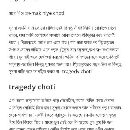
মাকে নিয়ে গল্প-mak niye choti
সুমনা এমনি ভাল কোনো চাহিদা নেই কিন্তু ভীষণ জিদ্দি। বোঝাতে গেলে
বলবে, দাদা আমি তোমাদের সংসারে বোঝা তাহলে পরিষ্কার করে বললেই
পারো। প্রিয়ব্রতর চোখে জল এসে যায়।বাবা মারা যাবার পর প্রিয়ব্রতর
উপর সংসারের দায়িত্ব এসে পড়ল।টুকুন সবে জন্মেছে,অল্প অল্প কথা বলতে
পারে।সুমনাই ওকে দেখাশুনা করতো।অফিস কলিগদের বলে কয়ে দু-তিনটে
সম্বন্ধ এনেছিল কিন্তু সুমনার পছন্দ নয়। প্রিয়ব্রতরও পছন্দ ছিল না কিন্তু
সুমনা রাজি হলে আপত্তি করত না।tragedy choti
tragedy choti
এক টেকো ভদ্রলোক ত উঠে পড়ে লেগেছিল,পারলে যেদিন মেয়ে দেখতে
এসেছিল সেদিনই নিয়ে যায়।সুমনা দেখতে শুনতে ভাল শরীরের গড়ণ বাসনার
থেকে খারাপ নয়।স্কটিশ হতে গ্রাজুয়েশন করেছে।কথায় বলে জন্ম মৃত্যু
বিয়ে তিন বিধাতা নিয়ে। মাথায় চুল নেই তো কি হয়েছে চুল ধুয়ে কি জল
খাবে,বাসনা ক্ষেপে অস্থির।সেদিন বিয়েটা হয়ে গেলে আজ এদিন দেখতে