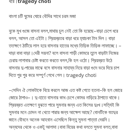
ধরে।
tragedy choti
বাংলা চটি ঘুমের ঘোরে বৌদির সাথে চরম মজা
বুকে মুখ গুজে বাসনা বলল,মাথায় চুল নেই তো কি হয়েছে–বাড়া চেপে ধরে
বলল, আসল তো এইটা। প্রিয়ব্রতর বাড়া ধরে হ্যাচকা টান দিল। বাড়া
ততক্ষণে ঠাটিয়ে লাল হয়ে বাসনার হাতের মধ্যে তিড়িক তিড়িক লাফাচ্ছে। –
দাড়া বাবা দাড়া।দেরী সয়না? বলে বাসনা শাড়ী কোমরে তুলে বাড়াটা নিজের
চেরায় লাগাবার চেষ্টা করতে করতে বলল,কি হল ওঠো। প্রিয়ব্রত উঠে
বাসনার দু-পায়ের মাঝে বসে বাসনার সাহায্য নিয়ে বাড়া গুদে ভরে দিয়ে চাপ
দিতে পুর পুর করে সম্পুর্ণ গেথে গেল। tragedy choti
–সেদিন ঐ লোকটাকে বিয়ে করলে আজ এত কষ্ট পেতে হতনা–কি হল জোরে
জোরে ঠাপাও–। দু-হাতে বাসনার কাধ চেপে কোমর নাড়িয়ে ঠাপাতে থাকে।
প্রিয়ব্রত এতক্ষণে বুঝতে পারে সুমনার জন্য এত কিসের দুঃখ।সত্যিই কি
সুমনার মনে চোদন না খেতে পারার জন্য আক্ষেপ আছে? বোনটিকে যতদুর
জানে যৌবনে অনেক আহবান এসেছিল কিন্তু সুমনা পাত্তা দেয়নি।
অন্যদের থেকে ও একটু আলাদা।বাবা বিয়ের কথা বলতে সুমনা বলত,বাবা