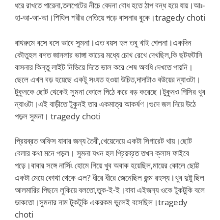
ধরে রাখতে পারেনা,তলপেটের নীচে বেদনা বোধ হতে ঠাপ বন্ধ হয়ে যায়।আঃ-
হা-আ-আ-আ।শিথিল শরীর নেতিয়ে পড়ে বাসনার বুকে।tragedy choti
বাথরুমে বসে বসে ভাবে সুমনা।এত বয়স হল তবু খাই গেলনা।একদিন
কৌতুহল বশত জানলার ভাঙ্গা কাচের মধ্যে চোখ রেখে দেখছিল,কি ছটফটানি
বাসনার কিন্তু লাইট নিভিয়ে দিতে ভাল করে শেষ অবধি দেখতে পায়নি।
ছেলে এখন বড় হয়েছে একটু সংযত হওয়া উচিত,দাদাটাও বউয়ের ন্যাওটা।
টুকুনকে ছোট থেকেই সুমনা কোলে পিঠে করে বড় করেছে।টুকুনও পিসির খুব
ন্যাওটা।এই বাড়ীতে টুকুনই তার একমাত্র আকর্ষণ।গুদে জল দিয়ে উঠে
পড়ল সুমনা। tragedy choti
প্রিয়ব্রত অফিস যাবার জন্য তৈরী,খেয়েদেয়ে একটা সিগারেট খায়।ছোট
বেলার কথা মনে পড়ল। সুমনা যখন হল প্রিয়ব্রত তখন ক্লাস ফাইবে
পড়ে।বাবার সঙ্গে নার্সিং হোমে গিয়ে খুব অবাক হয়েছিল,মায়ের কোলে ছোট্ট
একটা মেয়ে কোথা থেকে এল? ধীরে ধীরে জেনেছিল জন্ম রহস্য।খুব দুষ্টু ছিল
আলমারির পিছনে লুকিয়ে বলতো,তুক-ই-ই।বাবা এইজন্য ওকে টুকটুকি বলে
ডাকতো।সুমনার নাম টুকটুকি একরকম ভুলেই বসেছিল।tragedy
choti