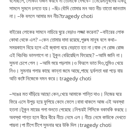
বসেছিলে, লোকটা ওজন করবে না তোমাকে দেখবে–।মেয়েমানুষদের একটু
সামলে সুমলে চলতে হয়। –ছিঃ বৌদি তোমার মন অত নীচ তাতো জানতাম
না। –কি বললে আমার মন নীচ?tragedy choti
বাইরের লোকের সামনে নাচিয়ে ঘুরে বেড়াও লজ্জা করেনা? –বাইরের লোক
কোথা থেকে এল? –কেন তোমার দাদা রয়েছে,পুরুষ মানুষ বলে কথা–
সময়কালে বিয়ে হলে এই জ্বালা বয়ে বেড়াতে হত না।যাক গে রোজ রোজ
এই খিচখিচ ভাললাগে না। টুকুন বেরিয়েছিল ফিরেছে? –আমি জানি না।
সুমনা চেপে গেল। –আমি শুয়ে পড়লাম।ও ফিরলে ভাত দিও,তুমিও খেয়ে
নিও। সুমনার গলার কাছে কান্না জমে আছে,পাছে দুর্বলতা ধরা পড়ে যায়
অতি কষ্টে নিজেকে দমন করে। tragedy choti
–সঙের মত দাঁড়িয়ে আছো কেন,খেয়ে আমাকে শান্তি দাও। নিজের ঘরে
ফিরে এসে উপুড় হয়ে ফুপিয়ে কেদে ফেলে।বাবা থাকলে আজ এই অবস্থা
হতনা।টুকুন মায়ের গলা শুনতে পেয়েছে।নিশ্চয়ই পিসিকে বকাবকি করছে।
অবস্থা শান্ত হলে ধীরে ধীরে নীচে নেমে এল। নীচে নেমে কাউকে দেখতে
পায়না।পা টিপে টিপে সুমনার ঘরে উকি দিল।tragedy choti