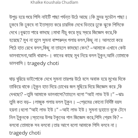
Khalke Koushala Chudlam
উপুড় হয়ে শুয়ে পিসি নাইটি পাছা পর্যন্ত উঠে আছে।কি সুন্দর সুডৌল পাছা।
ঢুকবে কি ঢুকবে না ইতস্তত করে চারদিক দেখে ভিতরে ঢুকে ঝুকে পিসিকে
দেখে।বুঝতে পারে কাদছে।মাথা নীচু করে মৃদু স্বরে জিজ্ঞেস করে,কি
হয়েছে? মুখ না তুলে সুমনা বাষ্পরুদ্ধ গলায় বলল,কিছু না। আলতো করে
পিঠে হাত রেখে বলল,কিছু না তাহলে কাদছো কেন? –আমাকে এখানে কেউ
ভালবাসেনা,আমি খারাপ–। কানের কাছে মুখ নিয়ে বলল টুকুন,আমি তোমাকে
ভালবাসি। tragedy choti
ঘাড় ঘুরিয়ে ভাইপোকে দেখে সুমনা তারপর উঠে বসে অবাক হয়ে মুখের দিকে
তাকিয়ে থাকে।টুকুন হাত দিয়ে চোখের জল মুছিয়ে দিয়ে জিজ্ঞেস করে ,কি
দেখছো? –তুমি আমাকে ভালবাসো?তাহলে বলো “আই লাভ ইউ।” –ঝাঃ
তুমি কত বড়–।লাজুক গলায় বলল টুকুন। –প্রেমের কোনো নির্দিষ্ট বয়স
হয়না।বলো “আই লাভ ইউ।” –আই লাভ ইউ। সুমনা দুহাতে বুকে টেনে
নিল টুকুনকে।স্তনের উপর টকুনের গাল জিজ্ঞেস করে,পিসি প্রেম কি? –
বলবো তোমাকে সব বলবো।তার আগে বলো আমাকে পিসি বলবে না।
tragedy choti