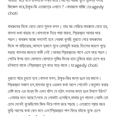
আবার? উঠে বসে বাসনাকে লক্ষ্য করে।আস্তে দরজা খুলে সন্দিগ্ধ গলায়
জিজ্ঞেস করে,ঠাকুর-ঝি এতরাত্রে এখানে ? –বাথরুমে যাচ্ছি।tragedy
choti
বাথরুমের দিকে যেতে যেতে সুমনা বলল। তার ঘর পেরিয়ে বাথরুমে যেতে হয়,
বাসনা কথা বাড়ায় না।বাসনাকে নিয়ে পারা যায়না, প্রিয়ব্রত আবার শুয়ে
পড়ল। বাথরুম যাচ্ছে বললেই হবে।দরজা খুলছি বুঝতে পেরে বাথরুমের
দিকে পা বাড়িয়েছে,আসলে দুজনে সুখে চোদাচুদি করছে হিংসেয় জ্বলে পুড়ে
মরছে বাসনার জানতে বাকী নেই।আবার প্রিয়ব্রতর পাশে এসে শুয়ে পড়ল।
পেটের উপর হাত বোলাতে বোলাতে লুঙ্গির ভিতর হাত ঢুকিয়ে বাড়া চেপে ধরে
চটকাতে থাকে।প্রিয়ব্রত চুপ করে পড়ে থাকে। tragedy choti
বুঝতে পারে চুদতে হবে।বাসনা বলল, ঠাকুর-ঝির জন্য দুঃখ হয় জানো।
প্রিয়ব্রত সজাগ হল,বাসনার মুখে এরকম কথা আগে শোনেনি।অনুমান করার
চেষ্টা করে এর মধ্যে কি এমন ঘটল যে হঠাৎ ননদের জন্য দুঃখ উথলে উঠল?
–তোমার মনে আছে?শেষে যে লোকটা এসেছিল,মাথায় চুল পাতলা।আমি তো
চোখ দেখেই বুঝেছিলাম জিভ দিয়ে লালা ঝরে পড়ছে। এতরাতে প্রায় বছর
কুড়ি আগের কথা কেন মনে এল?প্রিয়ব্রত পাশ ফিরে বউকে বুকে চেপে