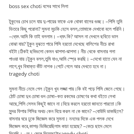
boss sex choti বসের সাথে লিলা
টুকুনের চোখ চলে যায় দু-পায়ের ফাকে এক থোকা বালের গুচ্ছ। –পিসি তুমি
ভিতরে কিছু পরোনা? সুমনা মুচকি হেসে বলল,তোমাকে দেখাবো বলে পরিনি।
–ধ্যেৎ আমি কি তাই বললাম। –ধ্যৎ কি? আসল না দেখলে ছবিতে ভাল
বোঝা যায়? টুকুন বুঝতে পারে পিসি হয়তো দেখেছে বালিশের নীচে রাখা
বইটা।ঠিকই ছবিগুলো কেমন ঝাপসা-ঝাপসা। নীচ থেকে বাসনার গলা
পাওয়া যায়।টুকুন বলল,তুমি যাও,আমি স্প্রে করছি। –দেখো হাতে যেন না
লাগে,খুব বিষাক্ত কীট নাশক।পেটে গেলে আর দেখতে হবে না।
tragedy choti
সুমনা নীচে নেমে গেল।টুকুন খুব লজ্জা পায়।কি বই পড়ে পিসি জেনে গেছে।
ঠোট চোষা দুধ চোষা গুদ চোষা–কত রকমের চোষণের কথা বইতে লেখা
আছে,পিসি সেসব কিছুই জানে না।বিয়ে করলে হয়তো জানতে পারতো।কি
সুন্দর ফিগার পিসির অথচ কেন বিয়ে করল না কে জানে? –বোউদি ডাকছিলে?
বাসনার ঘরে ঢুকে জিজ্ঞেস করে সুমনা। ননদের দিকে এক পলক দেখে
জিজ্ঞেস করে,কাপড় ভিজিয়েছিলাম কাচা হয়েছে? –কেচে ছাদে মেলে
দিয়েছি। –অ। মেলে দিয়েছো?tragedy choti