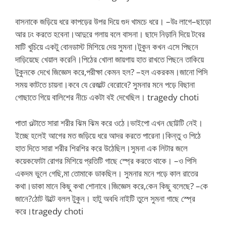
বাসনাকে জড়িয়ে ধরে কাপড়ের উপর দিয়ে গুদ খামচে ধরে। –উঃ লাগে–ছাড়ো
আর ঢং করতে হবেনা।আদুরে গলায় বলে বাসনা। ছাদে নিড়ানি দিয়ে টবের
মাটি খুচিয়ে একটু বোনডাস্ট মিশিয়ে দেয় সুমনা।টুকুন কখন এসে পিছনে
দাড়িয়েছে খেয়াল করেনি।পিঠের খোলা জায়গায় হাত রাখতে পিছনে তাকিয়ে
টুকুনকে দেখে জিজ্ঞেস করে,পরীক্ষা কেমন হল? –হল একরকম।জানো পিসি
সময় কাটতে চায়না।কবে যে রেজাল্ট বেরোবে? সুমনার মনে পড়ে বিছানা
গোছাতে গিয়ে বালিশের নীচে একটা বই দেখেছিল। tragedy choti
পাতা ওল্টাতে সারা শরীর ঝিম ঝিম করে ওঠে।ভাইপো এখন ছোট্টটি নেই।
ইচ্ছে হলেই আগের মত জড়িয়ে ধরে আদর করতে পারেনা।কিন্তু ও পিঠে
হাত দিতে সারা শরীর শিরশির করে উঠেছিল।সুমনা এক লিটার জলে
কয়েকফোটা রোগর মিশিয়ে প্রতিটি গাছে স্প্রে করতে থাকে। –ও পিসি
একদম ভুলে গেছি,মা তোমাকে ডাকছিল। সুমনার মনে পড়ে কাল রাতের
কথা।ডাকা মানে কিছু কথা শোনাবে।জিজ্ঞেস করে,কেন কিছু বলেছে? –কে
জানে?ঠোট উল্টে বলল টুকুন। হাটু অবধি নাইটি তুলে সুমনা গাছে স্প্রে
করে।tragedy choti