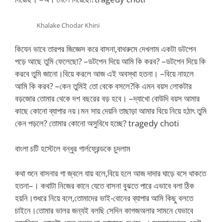
Khalake Chodar Khini
কিযেন ভাবে তারপর জিজ্ঞেস করে বাসনা,বাথরুমে দেখলাম একটা ডটপেন
পড়ে আছে তুমি ফেলেছো? –ডটপেন দিয়ে আমি কি করব? –ডটপেন দিয়ে কি
করবে তুমি জানো।বিয়ে করলে আজ এই অবস্থা হতনা। –বিয়ে নাহলে
আমি কি করব? –কেন তুমিই তো বেকে বসলে?কি এমন বয়স লোকটার
বড়জোর তোমার থেকে দশ বছরের বড় হবে। –দ্যাখো বোউদি বয়স আমার
কাছে কোনো ব্যাপার নয়।মন সায় দেয়নি তাছাড়া আমার বিয়ে নিয়ে হঠাৎ তুমি
কেন পড়লে? তোমার কোনো অসুবিধে হচ্ছে? tragedy choti
বাংলা চটি হস্টেলে বন্ধুর গার্লফ্রেন্ডকে চুদলাম
কথা শুনে বাসনার গা জ্বলে যায় বলে,বিয়ে হলে আজ দাদার ঘাড়ে বসে থাকতে
হতনা–। কথাটা নিজের কানে যেতে বাসনা বুঝতে পারে এভাবে বলা ঠিক
হয়নি।শুধরে নিয়ে বলে,তোমাদের ভাই-বোনের ব্যাপার আমি কিছু বলতে
চাইনে।তোমার ভালর জন্যই বলছি সেদিন কাগজঅলার সামনে যেভাবে