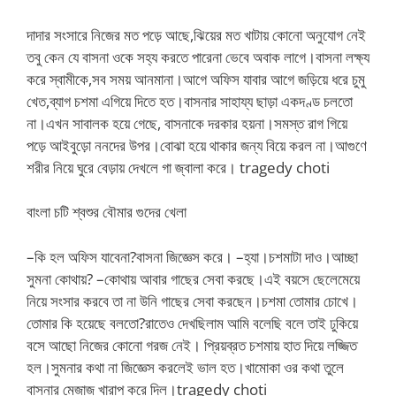
দাদার সংসারে নিজের মত পড়ে আছে,ঝিয়ের মত খাটায় কোনো অনুযোগ নেই
তবু কেন যে বাসনা ওকে সহ্য করতে পারেনা ভেবে অবাক লাগে।বাসনা লক্ষ্য
করে স্বামীকে,সব সময় আনমানা।আগে অফিস যাবার আগে জড়িয়ে ধরে চুমু
খেত,ব্যাগ চশমা এগিয়ে দিতে হত।বাসনার সাহায্য ছাড়া একদণ্ড চলতো
না।এখন সাবালক হয়ে গেছে, বাসনাকে দরকার হয়না।সমস্ত রাগ গিয়ে
পড়ে আইবুড়ো ননদের উপর।বোঝা হয়ে থাকার জন্য বিয়ে করল না।আগুণে
শরীর নিয়ে ঘুরে বেড়ায় দেখলে গা জ্বালা করে। tragedy choti
বাংলা চটি শ্বশুর বৌমার গুদের খেলা
–কি হল অফিস যাবেনা?বাসনা জিজ্ঞেস করে। –হ্যা।চশমাটা দাও।আচ্ছা
সুমনা কোথায়? –কোথায় আবার গাছের সেবা করছে।এই বয়সে ছেলেমেয়ে
নিয়ে সংসার করবে তা না উনি গাছের সেবা করছেন।চশমা তোমার চোখে।
তোমার কি হয়েছে বলতো?রাতেও দেখছিলাম আমি বলেছি বলে তাই ঢুকিয়ে
বসে আছো নিজের কোনো গরজ নেই। প্রিয়ব্রত চশমায় হাত দিয়ে লজ্জিত
হল।সুমনার কথা না জিজ্ঞেস করলেই ভাল হত।খামোকা ওর কথা তুলে
বাসনার মেজাজ খারাপ করে দিল।tragedy choti