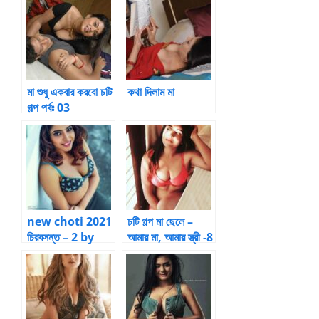
মা শুধু একবার করবো চটি
কথা দিলাম মা
গল্প পর্বঃ 03
new choti 2021
চটি গল্প মা ছেলে –
চিরবসন্ত – 2 by
আমার মা, আমার স্ত্রী -8
আয়ামিল
by
Premlove007 |
Bangla choti
kahini