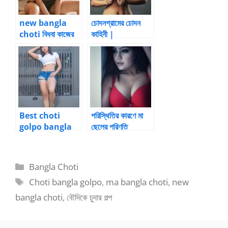
new bangla
চোদনগ্রামের চোদন
choti বিধবা কাজের
কাহিনী |
মাসির চোদনসুধা |
BanglaChotika
Bangla choti
hini
kahini
Best choti
পরিস্থিতির কারণে মা
golpo bangla
ছেলের পরিণতি
রেখাকে জাপটে ধরে
বাড়াটা রসালো গুদে
ঢুকিয়ে চুদতে শুরু করলো
Categories
Bangla Choti
Tags
Choti bangla golpo
,
ma bangla choti
,
new
bangla choti
,
বৌদিকে চুদার গল্প