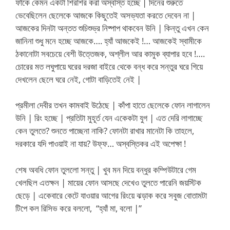
ফাঁকে কেমন একটা শিরশির করা অস্বস্তি হচ্ছে | দিনের শুরুতে
ভেবেছিলেন ছেলেকে আজকে কিছুতেই অসভ্যতা করতে দেবেন না |
আজকের দিনটা অন্তত শুচিশুভ্র নিষ্পাপ থাকবেন উনি | কিন্তু এখন কেন
জানিনা শুধু মনে হচ্ছে আজকে…. হ্যাঁ আজকেই !… আজকেই স্বামীকে
ঠকানোটা সবচেয়ে বেশী উত্তেজক, অশ্লীল আর কামুক ব্যাপার হবে !….
চোরের মত লঘুপায়ে ঘরের দরজা বাইরে থেকে বন্ধ করে সন্তুর ঘরে গিয়ে
দেখলেন ছেলে ঘরে নেই, গোটা বাড়িতেই নেই |
প্রমীলা দেবীর তখন কামবাই উঠেছে | কাঁপা হাতে ছেলেকে ফোন লাগালেন
উনি | রিং হচ্ছে | প্রতিটা মুহূর্ত যেন একেকটা যুগ | এত দেরি লাগাচ্ছে
কেন তুলতে? শুনতে পাচ্ছেনা নাকি? ফোনটা রাখার মানেটা কি তাহলে,
দরকারে যদি পাওয়াই না যায়? উফ্ফ… অস্বস্তিকর এই অপেক্ষা !
শেষ অবধি ফোন তুললো সন্তু | খুব মন দিয়ে বন্ধুর কম্পিউটারে গেম
খেলছিল এতক্ষন | মায়ের ফোন আসছে দেখেও তুলতে পারেনি জয়স্টিক
ছেড়ে | একেবারে কেটে যাওয়ার আগের রিংয়ে ঝড়াক করে সবুজ বোতামটা
টিপে কল রিসিভ করে বললো, “হ্যাঁ মা, বলো |”