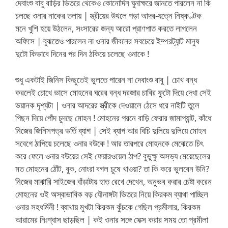
দেবাংশু বাবু বাড়ির ভিতরে থেকেও কোনোদিন ঘুনাক্ষরে জানতে পারলেন না কি
চলছে ওনার নাকের তলায় | স্ত্রীয়ের উথলে পড়া আদর-যত্নে নিষ্কণ্টক
মনে খুশি হয়ে উঠলেন, সংসারের জন্য আরো প্রাণপাত করতে লাগলেন
অফিসে | বুঝতেও পারলেন না ওনার জীবনের সবচেয়ে ইম্পরট্যান্ট মানুষ
দুটো কিভাবে দিনের পর দিন ঠকিয়ে চলেছে ওনাকে !
শুধু একটাই জিনিস কিছুতেই ভুলতে পারেন না দেবাংশু বাবু | চোখ বন্ধ
করলেই চোখে ভাসে মোহনের ঘরের বন্ধ দরজার চাবির ফুটো দিয়ে দেখা সেই
ভয়ানক দৃশ্যটা | ওনার আদরের স্ত্রীকে দেওয়ালে ঠেসে ধরে নাইটি তুলে
পিছন দিয়ে পোঁদ চুদছে মোহন ! মোহনের পরনে বাড়ি ফেরার জামাপ্যান্ট, কাঁধে
নিজের জিনিসপত্র ভর্তি ব্যাগ | সেই ব্যাগ আর বিচি দুলিয়ে দুলিয়ে মোহন
সবেগে ঠাপিয়ে চলেছে ওনার বউকে ! আর তারপরে মোহনকে মেঝেতে চিৎ
করে ফেলে ওনার বউয়ের সেই ফেয়ারওয়েল ঠাপ? বুভুক্ষু অসভ্য মেয়েছেলের
মত মোহনের ঠোঁট, বুক, নোংরা বগল চুষে খাওয়া? তা কি করে ভুলবেন উনি?
নিজের মাঝারি সাইজের বাঁড়াটায় হাত রেখে দেখেন, অনুভব করার চেষ্টা করেন
মোহনের ওই অস্বাভাবিক বড় যৌনাঙ্গটা ভিতরে নিয়ে কিরকম ব্যাথা পাচ্ছিল
ওনার সহধর্মিনী ! ব্যাথায় মুখটা কিরকম কুঁচকে গেছিল প্রমীলার, কিরকম
আরামের নিঃশ্বাস ছাড়ছিল | কই ওনার সঙ্গে সেক্স করার সময় তো প্রমীলা