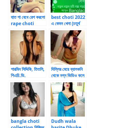
হাত পা বেধে রেপ করলো
best choti 2022
rape choti
এ কেমন খেলা (চতুর্থ
golpo
পর্ব) by anu
শারমিন সিদ্দিকি, তিতলি,
দিল্লির মেয়ে ব্যালকনি
পিএচি.ডি.
থেকে নগ্ন ভিডিও কলে
আনন্দ খুঁজে পায়
bangla choti
Dudh wala
collection নিষিদ্ধ
barite Dhuke