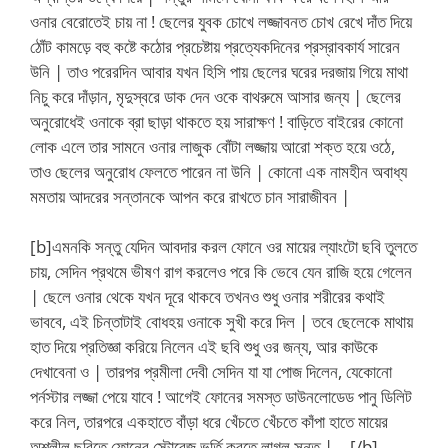
ওনার বেরোতেই চায় না ! ছেলের যুবক চোখে লজ্জাবনত চোখ রেখে দাঁত দিয়ে
ঠোঁট কামড়ে বহু কষ্টে কঠোর প্রচেষ্টায় প্রত্যেকদিনের প্রস্রাবকার্য সারেন
উনি | তাও পরেরদিন আবার যখন হিসি পায় ছেলের ঘরের দরজায় গিয়ে মাথা
নিচু করে দাঁড়ান, মৃদুস্বরে ডাক দেন ওকে বাথরুমে আসার জন্য | ছেলের
অনুরোধেই ওনাকে ব্রা ছাড়া থাকতে হয় সারাক্ষণ ! বাড়িতে বাইরের কোনো
লোক এলে তার সামনে ওনার লাজুক বোঁটা লজ্জায় আরো শক্ত হয়ে ওঠে,
তাও ছেলের অনুরোধ ফেলতে পারেন না উনি | কোনো এক নামহীন অবাধ্য
মমতায় আদরের সন্তানকে আপন করে রাখতে চান সারাজীবন |
[b]এমনকি সন্তু যেদিন আবদার করল ফোনে ওর মায়ের ল্যাংটো ছবি তুলতে
চায়, সেদিন প্রথমে ভীষণ রাগ করলেও পরে কি ভেবে যেন রাজি হয়ে গেলেন
| ছেলে ওনার থেকে যখন দূরে থাকবে তখনও শুধু ওনার শরীরের কথাই
ভাববে, এই চিন্তাটাই বোধহয় ওনাকে সুখী করে দিল | তবে ছেলেকে মাথায়
হাত দিয়ে প্রতিজ্ঞা করিয়ে নিলেন এই ছবি শুধু ওর জন্য, আর কাউকে
দেখাবেনা ও | তারপর প্রমীলা দেবী সেদিন যা যা পোজ দিলেন, যেকোনো
পর্নস্টার লজ্জা পেয়ে যাবে ! আগেই ফোনের সমস্ত ডাউনলোডেড পানু ডিলিট
করে নিল, তারপরে একহাতে বাঁড়া ধরে খেঁচতে খেঁচতে কাঁপা হাতে মায়ের
অশ্লীল ছবিতে ফোনের স্টোরেজ ভর্তি করতে লাগল সন্তু |… [/b]