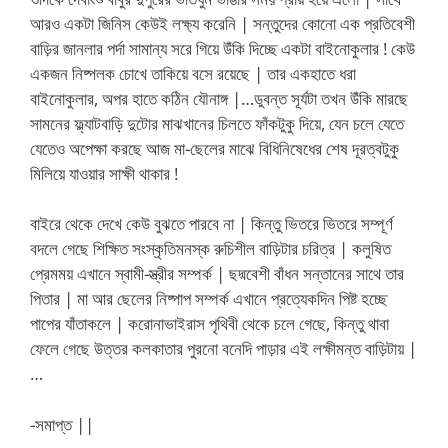
আরও একটা জিনিস কেউই লক্ষ্য করেনি | সন্তুদের কোনো এক প্রতিবেশী
বাড়ির জানলার পর্দা সামান্য সরে গিয়ে উঁকি দিচ্ছে একটা বাইনোকুলার ! কেউ
একজন নিষ্পলক চোখে তাকিয়ে বসে রয়েছে | তার একহাতে ধরা
বাইনোকুলার, অপর হাতে কঠিন যৌনাঙ্গ |…ডুবন্ত সূর্যটা তখন উঁকি মারছে
সামনের ফ্ল্যাটবাড়ি দুটোর মাঝখানের চিলতে ফাঁকটুকু দিয়ে, যেন চলে যেতে
যেতেও অপেক্ষা করছে আজ মা-ছেলের মাঝে বিধিনিষেধের শেষ দূরত্বটুকু
মিলিয়ে যাওয়ার সাক্ষী থাকার !
বাইরে থেকে দেখে কেউ বুঝতে পারবে না | কিন্তু ভিতরে ভিতরে সম্পূর্ণ
বদলে গেছে শিক্ষিত সংস্কৃতিমনস্ক রুচিশীল বাড়িটার চরিত্র | কলুষিত
প্রেমময় এখানে স্বামী-স্ত্রীর সম্পর্ক | ছদ্মবেশী বাঁধন সন্তানের সাথে তার
পিতার | মা আর ছেলের নিষ্পাপ সম্পর্ক এখানে প্রত্যেকদিন পিষ্ট হচ্ছে
পাপের যাঁতাকলে | করোনাভাইরাস পৃথিবী থেকে চলে গেছে, কিন্তু থাবা
ফেলে গেছে উত্তর কলকাতার পুরনো বনেদি পাড়ার এই লক্ষীমন্ত বাড়িটায় |
…
-সমাপ্ত ||