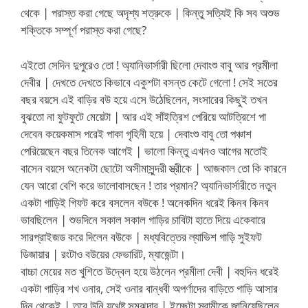
থেকে | পরাস্ত করা গেছে অদৃশ্য শত্রুকে | কিন্তু সত্যিই কি সব অশুভ
শক্তিকে সম্পূর্ণ পরাস্ত করা গেছে?
এইতো সেদিন দুপুরেও তো ! অ্যানিভার্সারী ছিলো দেবাংশু বাবু আর প্রমীলা
দেবীর | দেখতে দেখতে কিভাবে একুশটা বসন্ত কেটে গেলো ! সেই সতের
বছর বয়সে এই বাড়ির বউ হয়ে এসে উঠেছিলেন, সংসারের কিছুই তখন
বুঝতো না ফুটফুটে মেয়েটা | আর এই সাঁইত্রিশ পেরিয়ে আটত্রিশে পা
দেবেন কয়েকমাস পরেই পাকা গৃহিনী হয়ে | দেবাংশু বাবু তো পঞ্চাশ
পেরিয়েছেন বছর তিনেক আগেই | ভালো কিন্তু এখনও আগের মতোই
বাসেন বয়সে অনেকটা ছোটো অসীমাসুন্দরী স্ত্রীকে | আজকাল তো কি কারনে
যেন আরো বেশি করে ভালোবাসছেন ! তার প্রমান? অ্যানিভার্সারীতে নতুন
একটা গাড়িই গিফট করে বসলেন বউকে ! অনেকদিন ধরেই কিনব কিনব
ভাবছিলেন | শুভদিনে সকাল সকাল গাড়ির চাবিটা হাতে দিয়ে একেবারে
সারপ্রাইজড করে দিলেন বউকে | মধ্যবিত্তের ল্যাভিশ গাড়ি সুইফট
ডিজায়ার | রংটাও বউয়ের ফেভারিট, ম্যাজেন্টা।
বাচ্চা মেয়ের মত খুশিতে উদ্বেল হয়ে উঠলেন প্রমীলা দেবী | বহুদিন ধরেই
একটা গাড়ির শখ ওনার, সেই ওনার বান্ধবী অপর্ণাদের বাড়িতে গাড়ি আসার
দিন থেকেই | তবে উনি যথেষ্ট সমঝদার | ইচ্ছেটা স্বামীকে জানিয়েছিলেন,