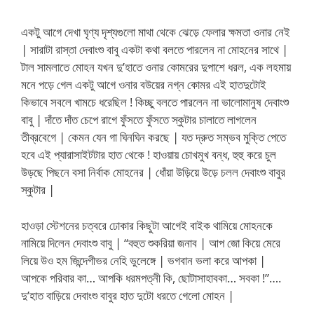
একটু আগে দেখা ঘৃণ্য দৃশ্যগুলো মাথা থেকে ঝেড়ে ফেলার ক্ষমতা ওনার নেই
| সারাটা রাস্তা দেবাংশু বাবু একটা কথা বলতে পারলেন না মোহনের সাথে |
টাল সামলাতে মোহন যখন দু’হাতে ওনার কোমরের দুপাশে ধরল, এক লহমায়
মনে পড়ে গেল একটু আগে ওনার বউয়ের নগ্ন কোমর এই হাতদুটোই
কিভাবে সবলে খামচে ধরেছিল ! কিচ্ছু বলতে পারলেন না ভালোমানুষ দেবাংশু
বাবু | দাঁতে দাঁত চেপে রাগে ফুঁসতে ফুঁসতে স্কুটার চালাতে লাগলেন
তীব্রবেগে | কেমন যেন গা ঘিনঘিন করছে | যত দ্রুত সম্ভব মুক্তি পেতে
হবে এই প্যারাসাইটটার হাত থেকে ! হাওয়ায় চোখমুখ বন্ধ, হুহু করে চুল
উড়ছে পিছনে বসা নির্বাক মোহনের | ধোঁয়া উড়িয়ে উড়ে চলল দেবাংশু বাবুর
স্কুটার |
হাওড়া স্টেশনের চত্বরে ঢোকার কিছুটা আগেই বাইক থামিয়ে মোহনকে
নামিয়ে দিলেন দেবাংশু বাবু | “বহুত শুকরিয়া জনাব | আপ জো কিয়ে মেরে
লিয়ে উও হম জিন্দেগীভর নেহি ভুলেঙ্গে | ভগবান ভলা করে আপকা |
আপকে পরিবার কা… আপকি ধরমপত্নী কি, ছোটাসাহাবকা… সবকা !”….
দু’হাত বাড়িয়ে দেবাংশু বাবুর হাত দুটো ধরতে গেলো মোহন |