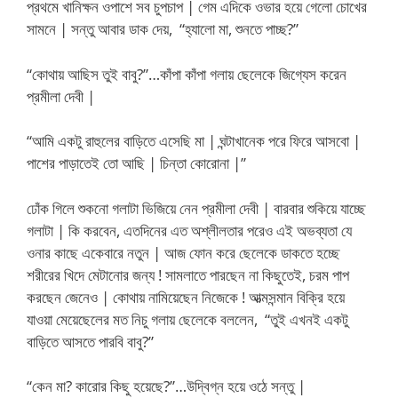
প্রথমে খানিক্ষন ওপাশে সব চুপচাপ | গেম এদিকে ওভার হয়ে গেলো চোখের
সামনে | সন্তু আবার ডাক দেয়, “হ্যালো মা, শুনতে পাচ্ছ?”
“কোথায় আছিস তুই বাবু?”…কাঁপা কাঁপা গলায় ছেলেকে জিগ্যেস করেন
প্রমীলা দেবী |
“আমি একটু রাহুলের বাড়িতে এসেছি মা | ঘন্টাখানেক পরে ফিরে আসবো |
পাশের পাড়াতেই তো আছি | চিন্তা কোরোনা |”
ঢোঁক গিলে শুকনো গলাটা ভিজিয়ে নেন প্রমীলা দেবী | বারবার শুকিয়ে যাচ্ছে
গলাটা | কি করবেন, এতদিনের এত অশ্লীলতার পরেও এই অভব্যতা যে
ওনার কাছে একেবারে নতুন | আজ ফোন করে ছেলেকে ডাকতে হচ্ছে
শরীরের খিদে মেটানোর জন্য ! সামলাতে পারছেন না কিছুতেই, চরম পাপ
করছেন জেনেও | কোথায় নামিয়েছেন নিজেকে ! আত্মসন্মান বিক্রি হয়ে
যাওয়া মেয়েছেলের মত নিচু গলায় ছেলেকে বললেন, “তুই এখনই একটু
বাড়িতে আসতে পারবি বাবু?”
“কেন মা? কারোর কিছু হয়েছে?”…উদ্বিগ্ন হয়ে ওঠে সন্তু |