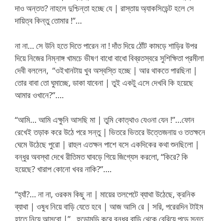
দাও অন্তত? নাহলে দুশ্চিন্তা হচ্ছে যে | রাস্তায় অ্যাকসিডেন্ট হলে সে
দায়িত্ব কিন্তু তোমার !”…
না না… সে উনি হতে দিতে পারেন না ! দাঁত দিয়ে ঠোঁট কামড়ে শাড়ির উপর
দিয়ে নিজের নিম্নাঙ্গ খামচে ভীষণ বাধো বাধো বিব্রতস্বরে সুশিক্ষিতা প্রমীলা
দেবী বললেন, “ওইখানটায় খুব অস্বস্তি হচ্ছে | আর থাকতে পারছিনা |
তোর বাবা তো ঘুমাচ্ছে, ডাকা যাবেনা | তুই একটু এসে দেখবি কি হয়েছে
আমার ওখানে?”….
“আমি… আমি এক্ষুনি আসছি মা | তুমি কোত্থাও যেওনা যেন !”…ফোন
রেখেই তড়াক করে উঠে পরে সন্তু | ভিতরে ভিতরে উত্তেজনায় ও ততক্ষনে
ঘেমে উঠেছে পুরো | রাহুল এতক্ষন পাশে বসে একদিকের কথা শুনছিলো |
বন্ধুর অবস্থা দেখে রীতিমত ঘাবড়ে গিয়ে জিগ্যেস করলো, “কিরে? কি
হয়েছে? খারাপ কোনো খবর নাকি?”….
“হ্যাঁ?… না না, ওরকম কিছু না | মায়ের তলপেটে ব্যাথা উঠেছে, ক্রনিক
ব্যাথা | ওষুধ নিয়ে বাড়ি যেতে হবে | আজ আসি রে | সরি, পরেরদিন টাইম
হাতে নিয়ে আসবো |”…হুড়োমুড়ি করে বন্ধুর বাড়ি থেকে বেরিয়ে পড়ে সন্তু