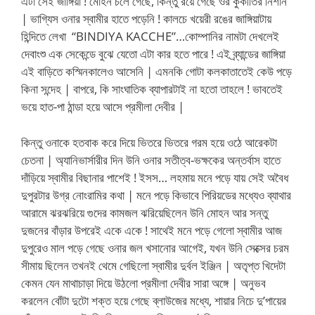
এটা সেই জাঙ্গিয়া ! মোহন চলে গেছে, কিন্তু রয়ে গেছে ওর কুকীর্তির নিশান
| ভাগ্যিস ওনার স্বামীর হাতে পড়েনি ! কালচে খয়েরী রঙের জাঙ্গিয়াটায়
হিন্দিতে লেখা “BINDIYA KACCHE”…কোম্পানির নামটা দেখলেই
দেবাংশু এক সেকেন্ডে বুঝে যেতো এটা কার হতে পারে ! এই ব্র্যান্ডের জাঙ্গিয়া
এই বাড়িতে কস্মিনকালেও আসেনি | এমনকি গোটা কলকাতাতেই কেউ পড়ে
কিনা সন্দেহ | বাপরে, কি সাংঘাতিক ব্যাপারটাই না হতো তাহলে ! ভাবতেই
ভয়ে হাত-পা ঠান্ডা হয়ে আসে প্রমীলা দেবীর |
কিন্তু ওনাকে হতবাক করে দিয়ে ভিতরে ভিতরে গরম হয়ে ওঠে আরেকটা
চেতনা | অ্যানিভার্সারীর দিন উনি ওনার সতীত্ব-ভক্ষকের অন্তর্বাস হাতে
দাঁড়িয়ে স্বামীর বিছানার পাশেই ! ইসস… লহমায় মনে পড়ে যায় সেই অবৈধ
দুপুরটার উগ্র নোংরামির কথা | মনে পড়ে কিভাবে পিরিয়ডের মধ্যেও ব্যাথার
আরামে ঝরঝরিয়ে গুদের কামজল ঝরিয়েছিলেন উনি মোহন আর সন্তু
দুজনের বাঁড়ার উপরেই একে একে ! সাথেই মনে পড়ে গেলো স্বামীর আজ
দুপুরেও মাল পড়ে গেছে ওনার জল খসানোর আগেই, যখন উনি সেক্সের চরম
সীমায় ছিলেন তখনই থেমে গেছিলো স্বামীর দুর্বল ইঞ্জিন | অতৃপ্ত খিদেটা
কেমন যেন মাথাচাড়া দিয়ে উঠলো প্রমীলা দেবীর সারা অঙ্গে | অনুভব
করলেন বোঁটা দুটো শক্ত হয়ে গেছে ব্লাউজের মধ্যে, শায়ার নিচে দু’পায়ের