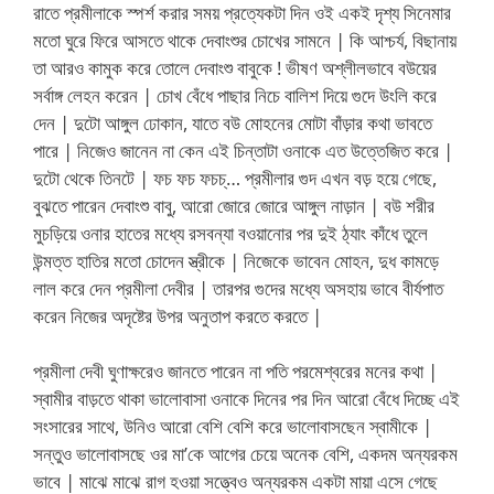
রাতে প্রমীলাকে স্পর্শ করার সময় প্রত্যেকটা দিন ওই একই দৃশ্য সিনেমার
মতো ঘুরে ফিরে আসতে থাকে দেবাংশুর চোখের সামনে | কি আশ্চর্য, বিছানায়
তা আরও কামুক করে তোলে দেবাংশু বাবুকে ! ভীষণ অশ্লীলভাবে বউয়ের
সর্বাঙ্গ লেহন করেন | চোখ বেঁধে পাছার নিচে বালিশ দিয়ে গুদে উংলি করে
দেন | দুটো আঙ্গুল ঢোকান, যাতে বউ মোহনের মোটা বাঁড়ার কথা ভাবতে
পারে | নিজেও জানেন না কেন এই চিন্তাটা ওনাকে এত উত্তেজিত করে |
দুটো থেকে তিনটে | ফচ ফচ ফচচ্… প্রমীলার গুদ এখন বড় হয়ে গেছে,
বুঝতে পারেন দেবাংশু বাবু, আরো জোরে জোরে আঙ্গুল নাড়ান | বউ শরীর
মুচড়িয়ে ওনার হাতের মধ্যে রসবন্যা বওয়ানোর পর দুই ঠ্যাং কাঁধে তুলে
উন্মত্ত হাতির মতো চোদেন স্ত্রীকে | নিজেকে ভাবেন মোহন, দুধ কামড়ে
লাল করে দেন প্রমীলা দেবীর | তারপর গুদের মধ্যে অসহায় ভাবে বীর্যপাত
করেন নিজের অদৃষ্টের উপর অনুতাপ করতে করতে |
প্রমীলা দেবী ঘুণাক্ষরেও জানতে পারেন না পতি পরমেশ্বরের মনের কথা |
স্বামীর বাড়তে থাকা ভালোবাসা ওনাকে দিনের পর দিন আরো বেঁধে দিচ্ছে এই
সংসারের সাথে, উনিও আরো বেশি বেশি করে ভালোবাসছেন স্বামীকে |
সন্তুও ভালোবাসছে ওর মা’কে আগের চেয়ে অনেক বেশি, একদম অন্যরকম
ভাবে | মাঝে মাঝে রাগ হওয়া সত্ত্বেও অন্যরকম একটা মায়া এসে গেছে