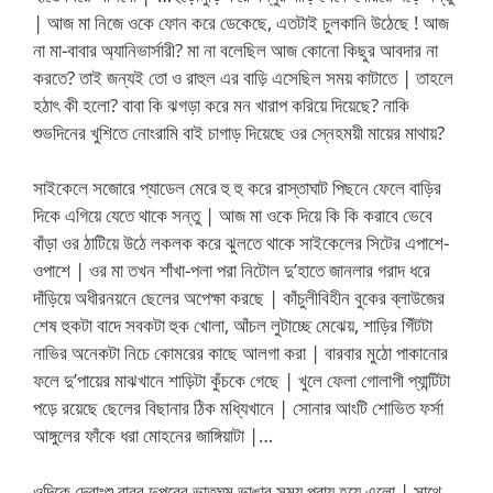
| আজ মা নিজে ওকে ফোন করে ডেকেছে, এতটাই চুলকানি উঠেছে ! আজ
না মা-বাবার অ্যানিভার্সারী? মা না বলেছিল আজ কোনো কিছুর আবদার না
করতে? তাই জন্যই তো ও রাহুল এর বাড়ি এসেছিল সময় কাটাতে | তাহলে
হঠাৎ কী হলো? বাবা কি ঝগড়া করে মন খারাপ করিয়ে দিয়েছে? নাকি
শুভদিনের খুশিতে নোংরামি বাই চাগাড় দিয়েছে ওর স্নেহময়ী মায়ের মাথায়?
সাইকেলে সজোরে প্যাডেল মেরে হু হু করে রাস্তাঘাট পিছনে ফেলে বাড়ির
দিকে এগিয়ে যেতে থাকে সন্তু | আজ মা ওকে দিয়ে কি কি করাবে ভেবে
বাঁড়া ওর ঠাটিয়ে উঠে লকলক করে ঝুলতে থাকে সাইকেলের সিটের এপাশে-
ওপাশে | ওর মা তখন শাঁখা-পলা পরা নিটোল দু’হাতে জানলার গরাদ ধরে
দাঁড়িয়ে অধীরনয়নে ছেলের অপেক্ষা করছে | কাঁচুলীবিহীন বুকের ব্লাউজের
শেষ হুকটা বাদে সবকটা হুক খোলা, আঁচল লুটাচ্ছে মেঝেয়, শাড়ির গিঁটটা
নাভির অনেকটা নিচে কোমরের কাছে আলগা করা | বারবার মুঠো পাকানোর
ফলে দু’পায়ের মাঝখানে শাড়িটা কুঁচকে গেছে | খুলে ফেলা গোলাপী প্যান্টিটা
পড়ে রয়েছে ছেলের বিছানার ঠিক মধ্যিখানে | সোনার আংটি শোভিত ফর্সা
আঙ্গুলের ফাঁকে ধরা মোহনের জাঙ্গিয়াটা |…
ওদিকে দেবাংশু বাবুর দুপুরের ভাতঘুম ভাঙার সময় প্রায় হয়ে এলো | সাথে