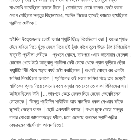
মাখামাখি করেছিলো দুজনে মিলে | চোদাইয়ের চোটে কাগজ ফেটে রক্ত
লেগে গেছিলো সন্তুর বিছানাতেও, পরদিন নিজের হাতেই কাচতে হয়েছিলো
প্রমীলা দেবীকে !
ওইদিন উত্তেজনার চোটে ওনার প্যান্টি ছিঁড়ে দিয়েছিলো ওরা | গুদের প্যাড
টেনে সরিয়ে নিচে ছুঁড়ে ফেলে দিয়ে দুই ঠ্যাং কাঁধে তুলে উদুম ঠাপ ঠাপিয়েছিল
ঋতুবতী প্রমীলা দেবীকে | প্রথমে মোহন, তারপরে ওনার জানোয়ার ছেলেটা !
চোদোন খেয়ে উঠে আলুথালু প্রমীলা দেবী মেঝে থেকে প্যাড কুড়িয়ে ছেঁড়া
প্যান্টিটা গিঁট বেঁধে পড়ার ব্যর্থ চেষ্টা করছিলেন | তখনই মোহন ওর একটা
জাঙ্গিয়া দিয়েছিলো ওনাকে | শ্রমিকের ওই ময়লা জাঙ্গিয়া পড়ে তার মধ্যেই
মাসিকের প্যাড নিয়ে কোনোরকমে বন্যার মত বেরোতে থাকা পিরিয়ডের ধারা
আটকেছিলেন উনি |… তারপরে কেচে ফেরত দিয়ে দেবেন ভেবেছিলেন
মোহনকে | কিন্তু প্রতিদিন শারীরিক আর মানসিক ধকল নেওয়ার ফাঁকে
ভুলেই গেছেন কখন | ছোট্ট একফালি কাপড় | কখন ঢুকে গেছে সন্তুর
বাবার ধোওয়া জামাকাপড়ের ফাঁকে, চলে এসেছে ওনাদের স্বামী-স্ত্রীর
বেডরুমের পার্সোনাল আলমারিতে !