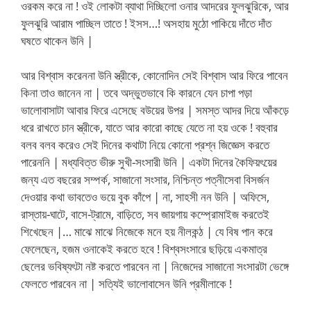
ওরকম করে না ! ওই লোকটা ব্যাথা দিচ্ছিলো ওনার আদরের ফুলঝুরিকে, আর
ফুলঝুরি আরাম পাচ্ছিল তাতে ! ইসস…! অসহায় মুঠো পাকিয়ে দাঁতে দাঁত
ঘষতে থাকেন উনি |
আর বিশ্বাস করেননা উনি স্ত্রীকে, কোনোদিন সেই বিশ্বাস আর ফিরে পাবেন
কিনা তাও জানেন না | তবে অদ্ভুতভাবে কি কারনে যেন চাপা পড়া
ভালোবাসাটা আবার ফিরে এসেছে বউয়ের উপর | সমস্ত আদর দিয়ে আঁকড়ে
ধরে রাখতে চান স্ত্রীকে, যাতে আর কারো কাছে যেতে না হয় ওকে ! বহুবার
বলব বলব করেও সেই দিনের কথাটা নিয়ে কোনো প্রশ্ন জিজ্ঞেস করতে
পারেননি | মধ্যবিত্ত ভীরু সুখী-সংসারী উনি | একটা দিনের কৈফিয়ৎয়ের
জন্য এত বছরের সম্পর্ক, সাজানো সংসার, নিশ্চিন্ত পত্নীসেবা বিসর্জন
দেওয়ার কথা ভাবতেও ভয়ে বুক কাঁপে | না, সাহসী নন উনি | অফিসে,
রাস্তায়-ঘাটে, বাসে-ট্রামে, বাড়িতে, সব জায়গায় কম্প্রোমাইজ করতেই
শিখেছেন |… মাঝে মাঝে নিজেকে মনে হয় নীলকন্ঠ | যে বিষ পান করে
ফেলেছেন, হজম ওনাকেই করতে হবে ! বিশ্বসংসারে ছড়িয়ে একমাত্র
ছেলের ভবিষ্যৎটা নষ্ট করতে পারবেন না | নিজেদের সাজানো সংসারটা ভেঙ্গে
ফেলতে পারবেন না | সত্যিই ভালোবাসেন উনি প্রমীলাকে !