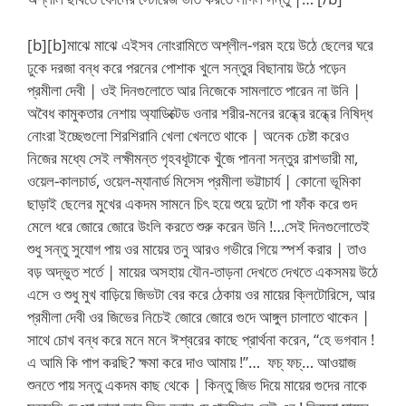
[b][b]মাঝে মাঝে এইসব নোংরামিতে অশ্লীল-গরম হয়ে উঠে ছেলের ঘরে
ঢুকে দরজা বন্ধ করে পরনের পোশাক খুলে সন্তুর বিছানায় উঠে পড়েন
প্রমীলা দেবী | ওই দিনগুলোতে আর নিজেকে সামলাতে পারেন না উনি |
অবৈধ কামুকতার নেশায় অ্যাডিক্টেড ওনার শরীর-মনের রন্ধ্রে রন্ধ্রে নিষিদ্ধ
নোংরা ইচ্ছেগুলো শিরশিরানি খেলা খেলতে থাকে | অনেক চেষ্টা করেও
নিজের মধ্যে সেই লক্ষীমন্ত গৃহবধূটাকে খুঁজে পাননা সন্তুর রাশভারী মা,
ওয়েল-কালচার্ড, ওয়েল-ম্যানার্ড মিসেস প্রমীলা ভট্টাচার্য | কোনো ভূমিকা
ছাড়াই ছেলের মুখের একদম সামনে চিৎ হয়ে শুয়ে দুটো পা ফাঁক করে গুদ
মেলে ধরে জোরে জোরে উংলি করতে শুরু করেন উনি !…সেই দিনগুলোতেই
শুধু সন্তু সুযোগ পায় ওর মায়ের তনু আরও গভীরে গিয়ে স্পর্শ করার | তাও
বড় অদ্ভুত শর্তে | মায়ের অসহায় যৌন-তাড়না দেখতে দেখতে একসময় উঠে
এসে ও শুধু মুখ বাড়িয়ে জিভটা বের করে ঠেকায় ওর মায়ের ক্লিটোরিসে, আর
প্রমীলা দেবী ওর জিভের নিচেই জোরে জোরে গুদে আঙ্গুল চালাতে থাকেন |
সাথে চোখ বন্ধ করে মনে মনে ঈশ্বরের কাছে প্রার্থনা করেন, “হে ভগবান !
এ আমি কি পাপ করছি? ক্ষমা করে দাও আমায় !”… ফচ্ ফচ্… আওয়াজ
শুনতে পায় সন্তু একদম কাছ থেকে | কিন্তু জিভ দিয়ে মায়ের গুদের নাকে