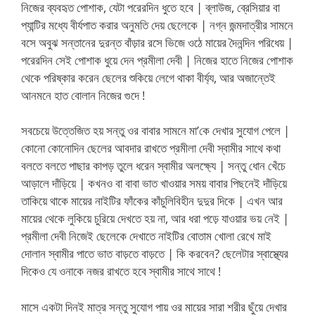
নিজের ব্যবহৃত পোশাক, যেটা পরেরদিন ধুতে হবে | ব্লাউজ, ব্রেসিয়ার বা
প্যান্টির মধ্যে বীর্যপাত করার অনুমতি দেয় ছেলেকে | নগ্ন জন্মদাত্রীর সামনে
বসে অবুঝ সন্তানের দুরন্ত বাঁড়ার রসে ভিজে ওঠে মায়ের দৈনন্দিন পরিধেয় |
পরেরদিন সেই পোশাক ধুয়ে দেন প্রমীলা দেবী | নিজের হাতে নিজের পোশাক
থেকে পরিষ্কার করেন ছেলের শুকিয়ে লেগে থাকা বীর্য্য, আর অজান্তেই
আনমনে হাত বোলান নিজের গুদে !
সবচেয়ে উত্তেজিত হয় সন্তু ওর বাবার সামনে মা’কে দেখার সুযোগ পেলে |
কোনো কোনোদিন ছেলের আবদার রাখতে প্রমীলা দেবী স্বামীর সাথে কথা
বলতে বলতে পাছার কাপড় তুলে ধরেন স্বামীর অলক্ষ্যে | সন্তু ধোন খেঁচে
আড়ালে দাঁড়িয়ে | কখনও বা বাবা ভাত খাওয়ার সময় বাবার পিছনেই দাঁড়িয়ে
তাকিয়ে থাকে মায়ের নাইটির ফাঁকের কাঁচুলিবিহীন দুদুর দিকে | এখন আর
মায়ের থেকে লুকিয়ে চুরিয়ে দেখতে হয় না, আর ধরা পড়ে যাওয়ার ভয় নেই |
প্রমীলা দেবী নিজেই ছেলেকে দেখাতে নাইটির বোতাম খোলা রেখে মাই
দোলান স্বামীর পাতে ভাত বাড়তে বাড়তে | কি করবেন? ছেলেটার স্বাস্থ্যের
দিকেও যে ওনাকে নজর রাখতে হবে স্বামীর সাথে সাথে !
মাসে একটা দিনই মাত্র সন্তু সুযোগ পায় ওর মায়ের সারা শরীর ছুঁয়ে দেখার