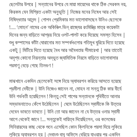
ছেলেটার উপরে | সন্তানের উপরে যে মায়া মায়েদের থাকে ঠিক সেরকম নয়,
কিরকম যেন মিশ্রিত একটা অনুভূতি | নিজের মনের নিষেধ আর সেই
নিষিদ্ধতার আনন্দ | গোপন প্রেমিকার মত ভালোবাসছেন উনিও ছেলেকে
!…. ‘মোহন’ নামের এক অকিঞ্চিৎ ভিন্ রাজ্যের রংমিস্ত্রি মাত্র কয়েকটা
দিনের জন্য বাড়িতে আশ্রয় নিয়ে ওলট-পালট করে দিয়েছে সমস্ত হিসেব |
শুধু কম্পাসের কাঁটা ঘোরানোর মত সম্পর্কগুলোর গতিমুখ ঘুরিয়ে দিতে হয়েছে
একটু | মিটিয়ে দিতে হয়েছে বৈধ আর অবৈধতার সীমারেখা | আর তাতেই
অদৃশ্য কোনো নিয়ন্তার অদ্ভুত জ্যামিতিক নিয়মে বাড়িতে ভালোবাসার
পরমাণু বেড়ে গেছে তিনগুণ !
মাঝখানে একদিন ছেলেকেই সঙ্গে নিয়ে অ্যাবরশন করিয়ে আসতে হয়েছে
প্রমীলা দেবীকে | উনি নিজেও জানেন না, মোহন না সন্তু ঠিক কার বীর্যে
উনি গর্ভবতী হয়েছিলেন ! কিন্তু সেই পাপের সন্তানকে পৃথিবীতে আনার
সম্ভাবনাতেও কেঁপে উঠেছিলেন | ঘেমে উঠেছিলেন স্বামীকে কি উত্তর
দেবেন ভাবতে ভাবতে | উনি তো আর জানেন না যে উত্তর ওনার স্বামী
আগে থেকেই জানে !… সন্তুকেই দায়িত্ব দিয়েছিলেন, ওর কলেজের
সিনিয়ারদের কাছ থেকে শুনে এসেছিল কোন ক্লিনিকে পয়সা দিয়ে লুকিয়ে
লুকিয়ে অ্যাবরশন হয় | দেবাংশু বাবু অফিসে বেরিয়ে যাওয়ার পর একদিন