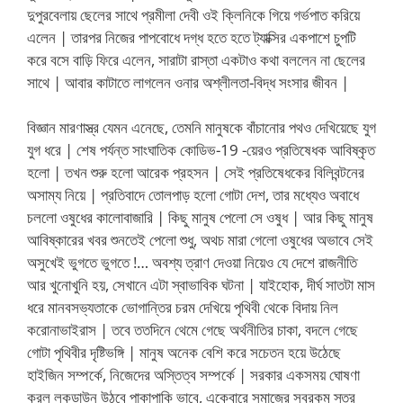
দুপুরবেলায় ছেলের সাথে প্রমীলা দেবী ওই ক্লিনিকে গিয়ে গর্ভপাত করিয়ে
এলেন | তারপর নিজের পাপবোধে দগ্ধ হতে হতে ট্যাক্সির একপাশে চুপটি
করে বসে বাড়ি ফিরে এলেন, সারাটা রাস্তা একটাও কথা বললেন না ছেলের
সাথে | আবার কাটাতে লাগলেন ওনার অশ্লীলতা-বিদ্ধ সংসার জীবন |
বিজ্ঞান মারণাস্ত্র যেমন এনেছে, তেমনি মানুষকে বাঁচানোর পথও দেখিয়েছে যুগ
যুগ ধরে | শেষ পর্যন্ত সাংঘাতিক কোডিভ-19 -য়েরও প্রতিষেধক আবিষ্কৃত
হলো | তখন শুরু হলো আরেক প্রহসন | সেই প্রতিষেধকের বিলিবন্টনের
অসাম্য নিয়ে | প্রতিবাদে তোলপাড় হলো গোটা দেশ, তার মধ্যেও অবাধে
চললো ওষুধের কালোবাজারি | কিছু মানুষ পেলো সে ওষুধ | আর কিছু মানুষ
আবিষ্কারের খবর শুনতেই পেলো শুধু, অথচ মারা গেলো ওষুধের অভাবে সেই
অসুখেই ভুগতে ভুগতে !… অবশ্য ত্রাণ দেওয়া নিয়েও যে দেশে রাজনীতি
আর খুনোখুনি হয়, সেখানে এটা স্বাভাবিক ঘটনা | যাইহোক, দীর্ঘ সাতটা মাস
ধরে মানবসভ্যতাকে ভোগান্তির চরম দেখিয়ে পৃথিবী থেকে বিদায় নিল
করোনাভাইরাস | তবে ততদিনে থেমে গেছে অর্থনীতির চাকা, বদলে গেছে
গোটা পৃথিবীর দৃষ্টিভঙ্গি | মানুষ অনেক বেশি করে সচেতন হয়ে উঠেছে
হাইজিন সম্পর্কে, নিজেদের অস্তিত্ব সম্পর্কে | সরকার একসময় ঘোষণা
করল লকডাউন উঠবে পাকাপাকি ভাবে, একেবারে সমাজের সবরকম স্তর