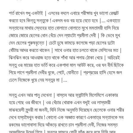
শর্ত রাখেন শুধু একটাই | এসবের বদলে এবারে পরীক্ষায় খুব ভালো রেজাল্ট
করতে হবে কিন্তু সন্তুকে ! একদম গুড বয় হয়ে যেতে হবে |… একহাতে
সন্তানের মাথায় স্নেহের হাত বোলাতে বোলাতে মুখে মমতাময়ী হাসি নিয়ে
জোরে জোরে ছেলের ধোন খেঁচে দেন ল্যাংটো প্রমীলা দেবী | কি ভেবে মুখ
দেন ছেলের পুরুষবৃন্তে | চেটে চুষে কামড়ে কলেজে পড়া ছেলের দুটো
বোঁটায় আদর করতে থাকেন | সাথে ওনার হাত চলতে থাকে মেশিনের মত |
ঝিনঝিন করে আওয়াজ হতে থাকে শাঁখা আর পলায় ঠোকা খেয়ে | অচিরেই
সন্তু ওর মায়ের হাত ভর্তি করে একগাদা মাল আউট করে, ওর ঘন বীর্য ছিটকে
গিয়ে লাগে প্রমীলা দেবীর বুকে, পেটে, যোনীতে | প্রশ্রয়ের হাসি হেসে জল
ঢেলে নিজেকে ধুয়ে নেয় সন্তুর মা |…
সন্তু এখন আর পানু দেখেনা | বাস্তব আর ফ্যান্টাসি মিলেমিশে একাকার
হয়ে গেছে ওর জীবনে | ওর খেঁচার খোরাক এখন শুধুই ওর লাস্যময়ী
মাঝবয়েসী সুন্দরী মা জননী, যিনি নিজে অনুমতি দিয়েছেন ছেলেকে ওনার শরীর
দেখে হস্তমৈথুন করার ! কোনো এক অজ্ঞাত কারণে একমাত্র সন্তানকে সব
রকমের ভালোবাসা দিয়ে আঁকড়ে রাখতে চান প্রমীলা দেবী, নিজের সমস্ত
অস্বস্তির উর্দ্ধে গিয়ে | সন্তুর সামনে যোনী ফাঁক করে বসে হিসি আর