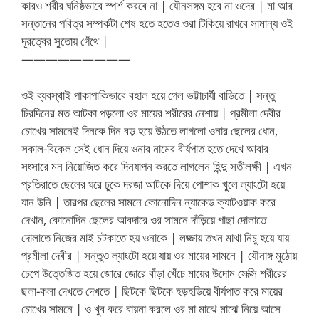
কারও শরীর ঘনিষ্ঠভাবে স্পর্শ করবে না | যৌনসঙ্গম হবে না ওদের | মা আর
সন্তানের পবিত্র সম্পর্কটা শেষ হতে হতেও ওরা টিকিয়ে রাখবে সামান্য ওই
দূরত্বের সুতোয় গেঁথে |
—————————
ওই ব্যবস্থাই পাকাপাকিভাবে বহাল হয়ে গেল ভট্টাচার্যী বাড়িতে | সন্তু
চিরদিনের মত আটকা পড়লো ওর মায়ের শরীরের নেশায় | প্রমীলা দেবীর
চোখের সামনেই দিনকে দিন বড় হয়ে উঠতে লাগলো ওনার ছেলের ধোন,
সকাল-বিকেল সেই ধোন দিয়ে ওনার নামের বীর্যপাত হতে দেখে আবার
সংসারে মন নিয়োজিত করে দিনযাপন করতে লাগলেন হিন্দু সতীলক্ষী | এখন
প্রতিরাতে ছেলের ঘরে ঢুকে দরজা আটকে দিয়ে পোশাক খুলে ল্যাংটো হয়ে
যান উনি | তারপর ছেলের সামনে কোনোদিন ন্যাকেড ক্যাটওয়াক করে
দেখান, কোনোদিন ছেলের আবদারে ওর সামনে দাঁড়িয়ে পাছা দোলাতে
দোলাতে নিজের মাই চটকাতে হয় ওনাকে | লজ্জায় তখন মাথা নিচু হয়ে যায়
প্রমীলা দেবীর | সন্তুও ল্যাংটো হয়ে যায় ওর মায়ের সামনে | যৌনাঙ্গ মুঠোয়
চেপে উত্তেজিত হয়ে জোরে জোরে বাঁড়া খেঁচে মায়ের উদোম সেক্সি শরীরের
ছলা-কলা দেখতে দেখতে | ছিটকে ছিটকে হড়হড়িয়ে বীর্যপাত করে মায়ের
চোখের সামনে | ও খুব করে বায়না করলে ওর মা মাঝে মাঝে নিয়ে আসে