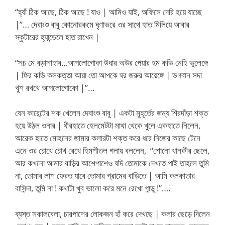
“হ্যাঁ ঠিক আছে, ঠিক আছে ! যাও | আমিও যাই, অফিসে দেরি হয়ে যাচ্ছে
|”… দেবাংশু বাবু কোনোরকমে ঘৃণাভরে ওর সাথে হাত মিলিয়ে আবার
স্কুটারের হ্যান্ডেলে হাত রাখেন |
“সচ মে বড়াসাহাব…আপলোগোকা উধার অউর পেয়ার হম কভি নেহি ভুলেঙ্গে
| ফির কভি কলকত্তা আয়া তো আপকে ঘর জরুর আয়েঙ্গে | ভগবান সদা
খুশ রখখে আপলোগোকো |”…
যেন কারেন্টের শক খেলেন দেবাংশু বাবু | একটা মুহূর্তের জন্য শিরদাঁড়া শক্ত
হয়ে উঠল ওনার | ধীরহাতে হেলমেটটা মাথা থেকে খুলে একহাতে নিলেন,
আরেক হাতে মোহনের জামার কলারটা শক্ত করে ধরে নিজের কাছে টেনে
এনে ওর চোখে চোখ রেখে হিমশীতল গলায় বললেন, “শোনো খানকীর ছেলে,
আর কখনো আমার বাড়ির আশেপাশেও যদি তোমাকে দেখতে পাই তাহলে তুমি
না, তোমার লাশ ফেরত যাবে তোমার গ্রামের বাড়িতে | আমি কলকাতার
বাসিন্দা, তুমি না ! কথাটা খুব ভালো করে মনে রেখো গান্ডু !”….
ব্যস্ত সকালবেলা, চারপাশের লোকজন হাঁ করে দেখছে | কলার ছেড়ে দিলেন