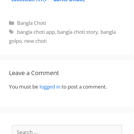
রহস্যময়ী পর্ব – 10 by
Rape korlo
আয়ামিল
amar – part 1 |
BanglaChotika
Categories
Bangla Choti
hini
Tags
bangla choti app
,
bangla choti story
,
bangla
golpo
,
new choti
Leave a Comment
You must be
logged in
to post a comment.
Search