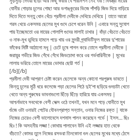
সুড়সুড়ি দেওয়া ছাড়া আর কিছু করার যে পারমিশন নেই ওর ! বিবস্ত্রা মায়ের
যোনীর গোড়ার চুলের গোছা আর ভগাঙ্কুরের ভিজে পাঁপড়ি জিভ দিয়ে নাড়িয়ে
দিতে দিতে সন্তু ধোন খেঁচে প্রমীলা দেবীকে দেখিয়ে দেখিয়ে | তাতে আরো
গরম খেয়ে একসময় ছেলের মুখ গুদে চেপে ধরেন উনি | এবারে সন্তু সুযোগ
পায় ইচ্ছেমতো ওর মায়ের গোলাপি গুদের মালাই চাখার | বাঁড়া খেঁচতে খেঁচতে
ও নাক-মুখ ডুবিয়ে হামলে পড়ে খায় ওর সুন্দরী গ্র্যাভিটিফুল মায়ের দু’পায়ের
ফাঁকের মিষ্টি আঠালো মধু | চেটে চুষে পাগল করে তোলে প্রমীলা দেবীকে |
জরায়ুর গভীরে জিভ গেঁথে গেঁথে জিভচোদা করে ওর গর্ভধারিনীকে | মুখের
লালায় ভরিয়ে তোলে মায়ের ভোদার ছোট্ট গর্ত |
[/b][/b]
প্রমীলা দেবী আপ্রাণ চেষ্টা করেন ছেলেকে অন্য কোনো পরপুরুষ ভাবতে |
কিন্তু চুলের মুঠি ধরে কলেজে পড়া ছেলের পিঠে দুই’পা ছড়িয়ে গুদচাটা খেতে
খেতে অন্য পুরুষের ভাবনাগুলো ছিঁড়ে ছিঁড়ে হারিয়ে যায় একসময় |
আশ্চর্যভাবে সবথেকে বেশী সেক্স ওঠে তখনই, যখন মনে পড়ে যোনীতে মুখ
গুঁজে ওটা ওনারই পেটের যৌবনপ্রাপ্ত সন্তান, ওনার নিজের রক্ত | যাকে
নিজের চেয়েও বেশী ভালোবেসে দশমাস পালন করেছেন গর্ভে | ইসস… ছিঃ
ছিঃ ! কি অসহনীয় লজ্জা ! কোথায় পালাবেন উনি এই লজ্জার হাত থেকে
বাঁচতে? কোমর তুলে নিজের রসভরা তিনকোনা গুদ ছেলের মুখের মধ্যে ঠেসে