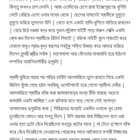
কিন্তু কখনও চাপ দেননি | আজ এতদিনের চেপে রাখা ইচ্ছেপূরণের খুশিটা
ফেটে বেরিয়ে এলো ওনার মধ্যে থেকে | ছেলের সামনেই স্বামীকে চুমুতে
চুমুতে ভরিয়ে তুললেন উনি | খেতে বসে একাই হাসি-খুশিতে মাতিয়ে রাখলেন
| খেয়ে উঠে দরজা বন্ধ করে নুডল-স্ট্র্যাপ নাইটি পড়ে দারুন সেক্সি একটা
ব্লো-জব দিলেন স্বামীকে রিটার্ন গিফটে | বউকে নাইটি খুলে ল্যাংটো করে
দেবাংশু বাবুও প্রায়-বৃদ্ধ বয়সের সবটুকু শক্তি উজাড় করে আদরে ভরিয়ে
দিলেন সুন্দরী স্ত্রীর সর্বাঙ্গ | ভালোবাসা আর যৌনতায় মাখামাখি হয়ে উঠলো
দম্পতির অ্যানিভার্সারীর দুপুরটা |
স্বামী ঘুমিয়ে পড়ার পর গাড়ির চাবিটা আলমারিতে তুলে রাখতে গিয়ে একটা
জিনিস খুঁজে পেয়ে হঠাৎ সবকিছু ওলোটপালট হয়ে গেলো প্রমীলা দেবীর |
আলমারিতে স্বামীর ভাঁজ করা জামাকাপড়ের মধ্যে উঁকি মারছে অচেনা
কমদামি একটা জাঙ্গিয়া ! এক ঝটকায় মনে পড়ে গেলো সেই অশান্ত
অপমানকর দুপুরটার কথা | পিরিয়ডের মধ্যেই একদিন ওনাকে খুব চোদা
চুদেছিলো মোহন আর সন্তু মিলে | উনি বারবার বাধা দিচ্ছিলেন বলে ওরা
ওনার হাত দুটো বেঁধে দিয়েছিলো সন্তুর খাটের সাথে | পা টেনে দু’পাশে ফাঁক
করে বেঁধে দিয়েছিলো দেওয়ালের পেরেকের সাথে আটকানো মশারী টাঙ্গানোর
দড়িতে | তারপরে ওনার পাছার তলায় খবরের কাগজ পেতে চুদে রক্ত