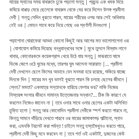
মায়ের স্নানের সময় বাথরুমে ঢুকে পড়লো সন্তু | প্রচন্ড এক ধমক দিয়ে
কষিয়ে থাপ্পড় মেরে ছেলেকে বাথরুম থেকে বের করে দিলেন উলঙ্গ প্রমীলা
দেবী | সন্তু সেদিন বুঝতে পারল, মায়ের শরীরের ওপর আর সেই অধিকার
নেই ওর | মোহন সাথে করে নিয়ে গেছে ওর স্বর্ণালী দিনগুলো |
পড়াশোনা ঘোরাফেরা আড্ডা কোনো কিছুই আর আগের মত ভালোলাগেনা ওর
| যোগাযোগ কমিয়ে দিয়েছে বন্ধুবান্ধবের সঙ্গে | মুখে তুললে বিস্বাদ লাগে
খাবার, কোনোরকমে কয়েকগ্রাস খেয়ে উঠে যায় সন্তু | মাঝরাতে ঘামে
ভিজে জেগে ওঠে ঘুমের মধ্যে, তারপর ঘুম আসেনা সারারাত |… প্রমীলা
দেবী দেখলেন ছেলে কিসের অভাবে যেন মনমরা হয়ে রয়েছে, শুকিয়ে যাচ্ছে
দিনকে দিন | মায়ের মন খুব ভালই বুঝতে পারল কি চলছে ছেলের জীবনে |
স্নেহ? মমতা? একমাত্র সন্তানকে হারিয়ে ফেলার ভয়? নাকি নিজের
নিস্তরঙ্গ সংসার জীবনে সামান্য উত্তেজনার সন্ধান?… ঠিক কি কারণে যে
করলেন নিজেও জানেন না | তবে ওনার সাথে ওনার ছেলের একটা অলিখিত
চুক্তি হলো | সন্তু আর কোনোদিন প্রমীলা দেবীকে স্পর্শ করতে পারবে না,
কিন্তু সামনে দাঁড়িয়ে দেখতে পারবে ওর মায়ের জামাকাপড় পাল্টানো, স্নান
করা, এমনকি টয়লেট করা পর্যন্ত ! চাইলে সন্তু হস্তমৈথুনও করতে পারে,
প্রমীলা দেবী কিছু মনে করবেন না | তবে শর্ত ওই একটাই, দুজনের কেউ