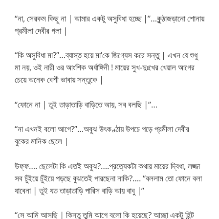
“না, সেরকম কিছু না | আমার একটু অসুবিধা হচ্ছে |”…কুন্ঠাজড়ানো শোনায়
প্রমীলা দেবীর গলা |
“কি অসুবিধা মা?”…ব্যাস্ত হয়ে মা’কে জিগ্যেস করে সন্তু | এখন যে শুধু
মা নয়, ওই নারী ওর আংশিক অর্ধাঙ্গিনী ! মায়ের সুখ-দুঃখের খেয়াল আগের
চেয়ে অনেক বেশী ভাবায় সন্তুকে |
“ফোনে না | তুই তাড়াতাড়ি বাড়িতে আয়, সব বলছি |”…
“না এখনই বলো আগে?”…অবুঝ উৎকণ্ঠায় উপচে পড়ে প্রমীলা দেবীর
বুকের মানিক ছেলে |
উফ্ফ…. ছেলেটা কি এতই অবুঝ?….প্রত্যেকটা কথায় মায়ের দ্বিধা, লজ্জা
সব চুঁইয়ে চুঁইয়ে পড়ছে বুঝতেই পারছেনা নাকি?…. “বললাম তো ফোনে বলা
যাবেনা | তুই যত তাড়াতাড়ি পারিস বাড়ি আয় বাবু |”
“সে আমি আসছি | কিন্তু তুমি আগে বলো কি হয়েছে? আচ্ছা একটু হিন্ট