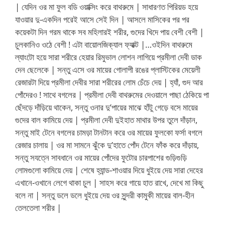
| যেদিন ওর মা ফুল বডি ওয়াক্সিং করে বাথরুমে | সাধারণত পিরিয়ড হয়ে
যাওয়ার দু-একদিন পরেই আসে সেই দিন | আসলে মাসিকের পর পর
কয়েকটা দিন গরম থাকে সব মহিলারই শরীর, গুদের খিদে পায় বেশী বেশী |
চুলকানিও ওঠে বেশী ! এটা বায়োলজিক্যাল ফ্যাক্ট |…ওইদিন বাথরুমে
ল্যাংটো হয়ে সারা শরীরে হেয়ার রিমুভাল লোশন লাগিয়ে প্রমীলা দেবী ডাক
দেন ছেলেকে | সন্তু এসে ওর মায়ের গোলাপী রঙের প্লাস্টিকের মেয়েলী
রেজারটা দিয়ে প্রমীলা দেবীর সারা শরীরের লোম চেঁচে দেয় | হ্যাঁ, গুদ আর
পোঁদেরও ! সাথে বগলের | প্রমীলা দেবী বাথরুমের দেওয়ালে পাছা ঠেকিয়ে পা
ছেঁদড়ে দাঁড়িয়ে থাকেন, সন্তু ওনার দু’পায়ের মাঝে হাঁটু গেড়ে বসে মায়ের
গুদের বাল কামিয়ে দেয় | প্রমীলা দেবী দুইহাত মাথার উপর তুলে দাঁড়ান,
সন্তু মাই টেনে বগলের চামড়া টানটান করে ওর মায়ের ফুলকো ফর্সা বগলে
রেজার চালায় | ওর মা সামনে ঝুঁকে দু’হাতে পোঁদ টেনে ফাঁক করে দাঁড়ায়,
সন্তু সযত্নে সাবধানে ওর মায়ের পোঁদের ফুটোর চারপাশের গুড়িগুড়ি
লোমগুলো কামিয়ে দেয় | শেষে হ্যান্ড-শাওয়ার দিয়ে ধুইয়ে দেয় সারা দেহের
এখানে-ওখানে লেগে থাকা চুল | সাহস করে গায়ে হাত রাখে, দেখে মা কিছু
বলে না | সন্তু ডলে ডলে ধুইয়ে দেয় ওর সুন্দরী কামুকী মায়ের বাল-হীন
তেলতেলা শরীর |