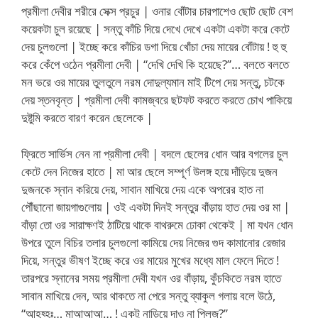
প্রমীলা দেবীর শরীরে সেক্স প্রচুর | ওনার বোঁটার চারপাশেও ছোট ছোট বেশ
কয়েকটা চুল রয়েছে | সন্তু কাঁচি দিয়ে দেখে দেখে একটা একটা করে কেটে
দেয় চুলগুলো | ইচ্ছে করে কাঁচির ডগা দিয়ে খোঁচা দেয় মায়ের বোঁটায় ! হু হু
করে কেঁপে ওঠেন প্রমীলা দেবী | “দেখি দেখি কি হয়েছে?”… বলতে বলতে
মন ভরে ওর মায়ের তুলতুলে নরম দোদুল্যমান মাই টিপে দেয় সন্তু, চটকে
দেয় স্তনবৃন্ত | প্রমীলা দেবী কামজ্বরে ছটফট করতে করতে চোখ পাকিয়ে
দুষ্টুমি করতে বারণ করেন ছেলেকে |
ফ্রিতে সার্ভিস নেন না প্রমীলা দেবী | বদলে ছেলের ধোন আর বগলের চুল
কেটে দেন নিজের হাতে | মা আর ছেলে সম্পূর্ণ উলঙ্গ হয়ে দাঁড়িয়ে দুজন
দুজনকে স্নান করিয়ে দেয়, সাবান মাখিয়ে দেয় একে অপরের হাত না
পৌঁছানো জায়গাগুলোয় | ওই একটা দিনই সন্তুর বাঁড়ায় হাত দেয় ওর মা |
বাঁড়া তো ওর সারাক্ষণই ঠাটিয়ে থাকে বাথরুমে ঢোকা থেকেই | মা যখন ধোন
উপরে তুলে বিচির তলার চুলগুলো কামিয়ে দেয় নিজের গুদ কামানোর রেজার
দিয়ে, সন্তুর ভীষণ ইচ্ছে করে ওর মায়ের মুখের মধ্যে মাল ফেলে দিতে !
তারপরে স্নানের সময় প্রমীলা দেবী যখন ওর বাঁড়ায়, কুঁচকিতে নরম হাতে
সাবান মাখিয়ে দেন, আর থাকতে না পেরে সন্তু ব্যাকুল গলায় বলে উঠে,
“আহহ্হঃ… মাআআআ… ! একটু নাড়িয়ে দাও না প্লিজ?”