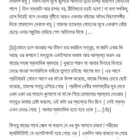
দেবাংশু বাবু | নকল-হাসি মুখে ঝুলিয়ে আলতো দুটো চাপড় মারলেন মোহনের
গালে | তিন নম্বরটা আর চাপড় নয়, রীতিমতো চড়ই হলো ! না বলা সবকিছু
চোখ দিয়েই বলে দেওয়ার দৃষ্টিতে আরও একবার বউয়ের অবৈধ বিছানাসঙ্গীর
দিকে তাকালেন দেবাংশু বাবু | তারপর হতভম্ব মোহনের মুখে একরাশ ধোঁয়া
ছেড়ে ওনার স্কুটার বেরিয়ে গেল অফিসের দিকে |…
[b]মোহন চলে যাওয়ার পর ভীষণ ভয় করছিল সন্তুর, না জানি এবার কি
আছে ওর কপালে ! সন্তুকে একইসাথে অবাক আর আশ্বস্ত করল ওর
মায়ের সহজ স্বাভাবিক ব্যবহার | বুঝতে পারল মা আবার ভিতরে ভিতরে
ভেঙে যাওয়া সংসারটাকে গুছিয়ে তুলতে চাইছে আগের মত | এর আগে
প্রতিবারই মোহন আগে ওর মা’কে উলঙ্গ করেছে, মায়ের নিজের চোখে ছোট
করেছে, তারপর সন্তু এগিয়ে গেছে | প্রমীলা দেবীর সদাগম্ভীর মুখ দেখে
একা একা ওর সাহসে কুলালো না মা’কে গিয়ে চোদানোর প্রস্তাব দেওয়ার |
সন্তুও ভাবার চেষ্টা করলো, ওই কটা ওর স্বপ্নের দিন ছিল | সেই স্বপ্ন
এখন ভেঙে গেছে | আবার স্বাভাবিক হতে হবে ওকে |… [/b]
কিন্তু মায়ের সাথে সেক্স না করলে যে ওর ঘুম আসতে চায়না ! শরীরের
জ্যামিতিটাই যে ওলোটপালট হয়ে গেছে ওর | একদিন আর থাকতে না পেরে