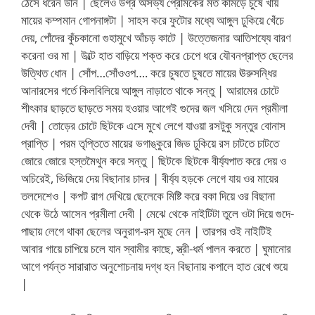
ঠেসে ধরেন উনি | ছেলেও উগ্র অসভ্য প্রেমিকের মত কামড়ে চুষে খায়
মায়ের কম্পমান গোপনাঙ্গটা | সাহস করে ফুটোর মধ্যে আঙ্গুল ঢুকিয়ে খেঁচে
দেয়, পোঁদের কুঁচকানো গুহামুখে আঁচড় কাটে | উত্তেজনার আতিশয্যে বারণ
করেনা ওর মা | উল্টে হাত বাড়িয়ে শক্ত করে চেপে ধরে যৌবনপ্রাপ্ত ছেলের
উত্থিত ধোন | সোঁপ…সোঁওওপ…. করে চুষতে চুষতে মায়ের ঊরুসন্ধির
আনারসের গর্তে কিলবিলিয়ে আঙ্গুল নাড়াতে থাকে সন্তু | আরামের চোটে
শীৎকার ছাড়তে ছাড়তে সময় হওয়ার আগেই গুদের জল খসিয়ে দেন প্রমীলা
দেবী | তোড়ের চোটে ছিটকে এসে মুখে লেগে যাওয়া রসটুকু সন্তুর বোনাস
প্রাপ্তি | পরম তৃপ্তিতে মায়ের ভগাঙ্কুরে জিভ ঢুকিয়ে রস চাটতে চাটতে
জোরে জোরে হস্তমৈথুন করে সন্তু | ছিটকে ছিটকে বীর্য্যপাত করে দেয় ও
অচিরেই, ভিজিয়ে দেয় বিছানার চাদর | বীর্য্য হড়কে লেগে যায় ওর মায়ের
তলদেশেও | কপট রাগ দেখিয়ে ছেলেকে মিষ্টি করে বকা দিয়ে ওর বিছানা
থেকে উঠে আসেন প্রমীলা দেবী | মেঝে থেকে নাইটিটা তুলে ওটা দিয়ে গুদে-
পাছায় লেগে থাকা ছেলের অনুরাগ-রস মুছে নেন | তারপর ওই নাইটিই
আবার গায়ে চাপিয়ে চলে যান স্বামীর কাছে, স্ত্রী-ধর্ম পালন করতে | ঘুমানোর
আগে পর্যন্ত সারারাত অনুশোচনায় দগ্ধ হন বিছানায় কপালে হাত রেখে শুয়ে
|