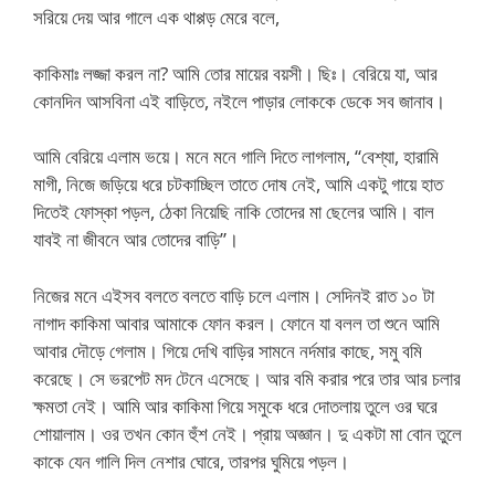
সরিয়ে দেয় আর গালে এক থাপ্পড় মেরে বলে,
কাকিমাঃ লজ্জা করল না? আমি তোর মায়ের বয়সী। ছিঃ। বেরিয়ে যা, আর
কোনদিন আসবিনা এই বাড়িতে, নইলে পাড়ার লোককে ডেকে সব জানাব।
আমি বেরিয়ে এলাম ভয়ে। মনে মনে গালি দিতে লাগলাম, “বেশ্যা, হারামি
মাগী, নিজে জড়িয়ে ধরে চটকাচ্ছিল তাতে দোষ নেই, আমি একটু গায়ে হাত
দিতেই ফোস্কা পড়ল, ঠেকা নিয়েছি নাকি তোদের মা ছেলের আমি। বাল
যাবই না জীবনে আর তোদের বাড়ি”।
নিজের মনে এইসব বলতে বলতে বাড়ি চলে এলাম। সেদিনই রাত ১০ টা
নাগাদ কাকিমা আবার আমাকে ফোন করল। ফোনে যা বলল তা শুনে আমি
আবার দৌড়ে গেলাম। গিয়ে দেখি বাড়ির সামনে নর্দমার কাছে, সমু বমি
করেছে। সে ভরপেট মদ টেনে এসেছে। আর বমি করার পরে তার আর চলার
ক্ষমতা নেই। আমি আর কাকিমা গিয়ে সমুকে ধরে দোতলায় তুলে ওর ঘরে
শোয়ালাম। ওর তখন কোন হুঁশ নেই। প্রায় অজ্ঞান। দু একটা মা বোন তুলে
কাকে যেন গালি দিল নেশার ঘোরে, তারপর ঘুমিয়ে পড়ল।