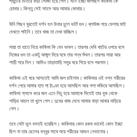
প্যান্টের ভিতরে বাড়া সোজা হয়ে গেল। মনে ইচ্ছা জাগছিল কাকিমা কে
চোদার। কিন্তু সেই সাহস আর আমার কোথায়।
উনি পিছন ঘুরতেই দর্শন হল উনার চুলে ভর্তি গুদ। ব্লাউজ পরে ফেলায় মাই
দেখতে পাইনি। তবে খাজ তা দেখা যাচ্ছিল।
সায়া তা হাতে নিয়ে কাকিমা কি যেন ভাবল। তারপর দেখি খাটের ওপরে বসে
নিজের গুদ তা একটু আঙ্গুল দিয়ে ঘষে তার গন্ধ শুঁখল। তারপর সায়া আর
শাড়ী পরে নিল। আমিও তাড়াতাড়ি সমুর ঘরে গিয়ে বসে পরলাম।
কাকিমা এই ঘরে আসতেই আমি জল চাইলাম। কাকিমার ওই নগ্ন শরীরের
দর্শন পেয়ে আমার হাত পা ঠাণ্ডা হয়ে আসছিল আর গলা শুকিয়ে আসছিল।
কাকিমা গ্লাসে করে জল এনে নিচু হয়ে আমাকে দিতেই তার বুক থেকে
শাড়ির আচল তা খুলে গেল। দুধের খাজ দেখে আমার বাড়া আবার দাড়িয়ে
গেল।
তবে সেটা ভুল বসতই হয়েছিল। কাকিমার কোন রকম ভাবেই কোন ইচ্ছা
ছিল না তার ছেলের বন্ধুর সাথে শুয়ে শরীরের আগুন নেভানোর।