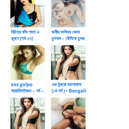
বিচিত্র ফাঁদ পাতা এ
ভাবীর অস্থির ভোদা
ভুবনে (পর্ব-২৩)
চুদলাম – বৌদিকে চুদার
গল্প
xxx golpo
এক টুকরো ভালোবাসা
আয়ামিলাইজড – পর্ব –
(১ম পর্ব ) • Bengali
7 by আয়ামিল
Sex Stories