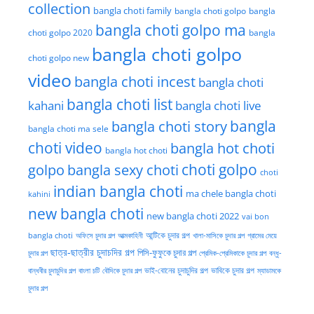
collection
bangla choti family
bangla choti golpo
bangla
bangla choti golpo ma
choti golpo 2020
bangla
bangla choti golpo
choti golpo new
video
bangla choti incest
bangla choti
bangla choti list
kahani
bangla choti live
bangla choti story
bangla
bangla choti ma sele
choti video
bangla hot choti
bangla hot choti
golpo
choti golpo
bangla sexy choti
choti
indian bangla choti
ma chele bangla choti
kahini
new bangla choti
new bangla choti 2022
vai bon
অফিসে চুদার গল্প
আত্মকাহিনী
আন্টিকে চুদার গল্প
খালা-মাসিকে চুদার গল্প
গ্রামের মেয়ে
bangla choti
ছাত্র-ছাত্রীর চুদাচদির গল্প
পিসি-ফুফুকে চুদার গল্প
চুদার গল্প
প্রেমিক-প্রেমিকাকে চুদার গল্প
বন্ধু-
ভাই-বোনের চুদাচুদির গল্প
ভাবিকে চুদার গল্প
বান্ধবীর চুদাচুদির গল্প
বাংলা চটি
বৌদিকে চুদার গল্প
ম্যাডামকে
চুদার গল্প