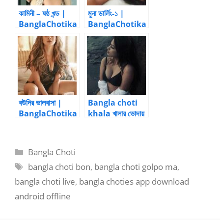
কামিনী – ষষ্ঠ খন্ড |
মুনা ডার্লিং-১ |
BanglaChotika
BanglaChotika
hini
hini – New
Bangla Choti
বউদির ভালবাসা |
Bangla choti
BanglaChotika
khala খালার ভোদায়
hini – New
ফচাৎ করে ধোন ঢুকিয়ে
Bangla Choti
দিলাম
Categories
Bangla Choti
Tags
bangla choti bon
,
bangla choti golpo ma
,
bangla choti live
,
bangla choties app download
android offline