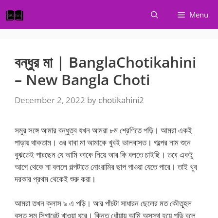
Skip
Menu
to
content
বন্ধুর মা | BanglaChotikahini
– New Bangla Choti
December 2, 2022
by
chotikahini2
সমুর সঙ্গে আমার বন্ধুত্ব যখন আমরা ৮ম শ্রেণিতে পড়ি। আমরা একই
পাড়ায় থাকতাম। ওর বাবা মা আমাকে খুবই ভালবাসত। গল্পের নাম শুনে
বুঝতেই পারছেন যে আমি কাকে নিয়ে আর কি বলতে চাইছি। তবে একটু
আগে থেকে না বললে গল্পটাতে নোংরামির ছাপ পাওয়া যেতে পারে। তাই খুব
দরকার প্রথম থেকেই শুরু করা।
আমরা তখন ক্লাস ৯ এ পড়ি। আর পাঁচটা সাধারন ছেলের মত কৌতূহল
বসত সমু সিগারেট খাওয়া ধরে। কিন্তু ধোঁয়ায় আমি অসুস্থ হয়ে পড়ি বলে