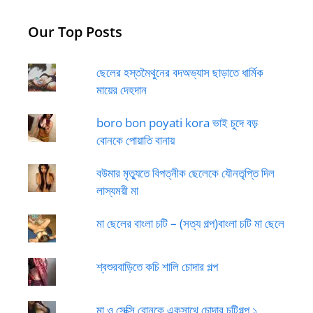
Our Top Posts
ছেলের হস্তমৈথুনের বদঅভ্যাস ছাড়াতে ধার্মিক
মায়ের দেহদান
boro bon poyati kora ভাই চুদে বড়
বোনকে পোয়াতি বানায়
বউমার মৃত্যুতে বিপত্নীক ছেলেকে যৌনতৃপ্তি দিল
লাস্যময়ী মা
মা ছেলের বাংলা চটি – (সত্য গল্প)বাংলা চটি মা ছেলে
শ্বশুরবাড়িতে কচি শালি চোদার গল্প
মা ও সেক্সি বোনকে একসাথে চোদার চটিগল্প ১