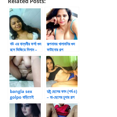
Related Posts:
বউ এর বান্ধবীর ফর্সা গুদ
কল্পনাময় খালামনির গুদ
রসে ভিজিয়ে দিলাম –
ফাটানোর গল্প
বন্ধু-বান্ধবীর চুদাচুদির
গল্প
bangla sex
দুষ্টু ছেলের ফাদ (পর্ব-৪)
golpo বাড়িতেই
– মা-ছেলের চুদার গল্প
বেশ‍্যা by আফরোজা
New Choti