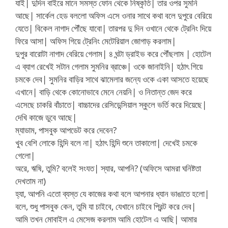
যাই| দুদিন বাইরে মানে সমস্ত ফোন থেকে নিষ্কৃতি| তার ওপর সুমনি
আছে| সার্কেল হেড বললো অফিস এসে ওনার সাথে কথা বলে দুপুরে বেরিয়ে
যেতে| বিকেল নাগাদ পৌঁছে যাবো| তারপর দু দিন ওখানে থেকে ট্রেনিং দিয়ে
ফিরে আসা| অফিস গিয়ে ট্রেনিং মেটেরিয়াল জোগাড় করলাম|
দুপুর বারোটা নাগাদ বেরিয়ে গেলাম| ৪ ঘন্টা ড্রাইভ করে পৌঁছলাম | হোটেল
এ ব্যাগ রেখেই সটান গেলাম সুমনির ব্রাঞ্চে| ওকে জানাইনি| হঠাৎ গিয়ে
চমকে দেব| সুমনির বাড়ির সাথে ঝামেলার জন্যে ওকে একা আসতে হয়েছে
এখানে| বাড়ি থেকে কোনোভাবে মেনে নেয়নি| ও নিতান্ত জেদ করে
এসেছে চাকরি বাঁচাতে| বাচ্চাদের রেসিডেন্সিয়াল স্কুলে ভর্তি করে দিয়েছে|
দেখি কাজে ডুবে আছে|
ম্যাডাম, পাসবুক আপডেট করে দেবেন?
খুব বেশি লোকে হিন্দি বলে না| হঠাৎ হিন্দি শুনে তাকালো| দেখেই চমকে
গেলো|
অরে, ঋষি, তুমি? বলেই সংযত| স্যার, আপনি? (অফিসে আমরা ঘনিষ্টতা
দেখতাম না)
হ্যা, আপনি এতো ব্যস্ত যে কাজের কথা বলে আপনার ধ্যান ভাঙাতে হলো|
বলে, শুধু পাসবুক কেন, তুমি যা চাইবে, যেখানে চাইবে প্রিন্ট করে দেব|
আমি তখন মোবাইল এ মেসেজ করলাম আমি হোটেল এ আছি| আমার