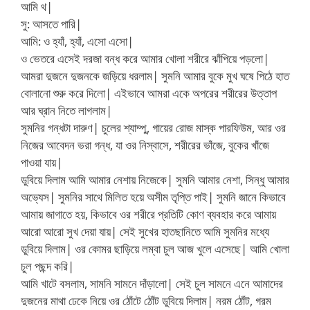
আমি থ|
সু: আসতে পারি|
আমি: ও হ্যাঁ, হ্যাঁ, এসো এসো|
ও ভেতরে এসেই দরজা বন্ধ করে আমার খোলা শরীরে ঝাঁপিয়ে পড়লো|
আমরা দুজনে দুজনকে জড়িয়ে ধরলাম| সুমনি আমার বুকে মুখ ঘষে পিঠে হাত
বোলানো শুরু করে দিলো| এইভাবে আমরা একে অপরের শরীরের উত্তাপ
আর ঘ্রান নিতে লাগলাম|
সুমনির গন্ধটা দারুণ| চুলের শ্যাম্পু, গায়ের রোজ মাস্ক পারফিউম, আর ওর
নিজের আবেদন ভরা গন্ধ, যা ওর নিস্বাসে, শরীরের ভাঁজে, বুকের খাঁজে
পাওয়া যায়|
ডুবিয়ে দিলাম আমি আমার নেশায় নিজেকে| সুমনি আমার নেশা, সিন্ধু আমার
অভ্যেস| সুমনির সাথে মিলিত হয়ে অসীম তৃপ্তি পাই| সুমনি জানে কিভাবে
আমায় জাগাতে হয়, কিভাবে ওর শরীরে প্রতিটি কোণ ব্যবহার করে আমায়
আরো আরো সুখ দেয়া যায়| সেই সুখের হাতছানিতে আমি সুমনির মধ্যে
ডুবিয়ে দিলাম| ওর কোমর ছাড়িয়ে লম্বা চুল আজ খুলে এসেছে| আমি খোলা
চুল পছন্দ করি|
আমি খাটে বসলাম, সামনি সামনে দাঁড়ালো| সেই চুল সামনে এনে আমাদের
দুজনের মাথা ঢেকে নিয়ে ওর ঠোঁটে ঠোঁট ডুবিয়ে দিলাম| নরম ঠোঁট, গরম