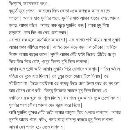
নিঃস্বাস, আবেদনের গন্ধ…
মুহূর্তে ডুবে গেলম| আমাদের জিভ জোড়া একে অপরকে আদর করতে
লাগলো| আমার হাত সুমনির গালে, সুমনির হাত আমার হাতের ওপর, আমার
গলায়, আমার কাঁধে| আমার নাক জুড়ে সুমনির গন্ধ| লম্বা চুমু দিয়ে
ছাড়লাম| কত দিন পর সেই চেনা স্বাদ|
এর পরে শুরু হলো অতর্কিতে আক্রমণ| এক কালবৈশাখী ঝড়ের মতো সুমনি
আমার ওপর ঝাঁপিয়ে পড়লো| আমিও যেন ঝড়ে পড়া এক নৌকো| ভাসিয়ে
দিলাম আমায় ঝড়ের তালে| সুমনি আমার ঠোঁট দুটো নিজের ঠোঁটের মধ্যে
নিয়ে জিভ দিয়ে চেটে, প্রচুর ক্ষিদের চুমি দিতে লাগলো|
আমার হাত দুটো আমি আমার সুমনির পিঠে বোলাতে থাকলাম| শাড়ির আঁচল
সরিয়ে ওর বুকে হাত দিলাম| ওর চুমুর তালে জোরে টিপে দিলাম| তর
সইছিলো না| ইচ্ছে করছিলো ওর কাপড় ছিড়ে ওকে উলঙ্গ করে ওর সব রূপ
আর যৌবন ভোগ করি| কিন্তু নিজেকে সামলে চুমু দিতে দিতেই ওর
ব্লাউসের হুক খুলে ব্রা খুলে দিলাম| ওর গরম বুক আমার বুকে চেপে নিলাম|
সুমনির গরম যৌবন আমায় যেন গ্রাস করে নিলো|
আমি সুমনির বুকের বোঁটা দুটো আমার আঙুলে নিয়ে খেলতে লাগলাম| আমার
সুনামি আমার গালে, কাঁধে, গলায় ঘাড়ে কামড়ে কামড়ে চুমু দিতে লাগলো|
আমরা যেন পাগল হয়ে যেতে লাগলাম|