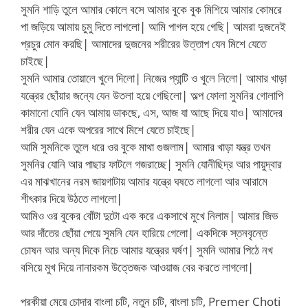
সুমনি শাড়ি তুলে আমার কোলে বসে আমার বুকে বুক মিশিয়ে আমার কোমরে
পা জড়িয়ে আমায় চুমু দিতে লাগলো| আমি পাগল হয়ে গেছি| আমরা দুজনেই
প্রচুর মোন করছি| আমাদের দুজনের শরীরের উত্তাপ যেন মিশে যেতে
চাইছে|
সুমনি আমার তোয়ালে খুলে দিলো| নিজের প্যান্টি ও খুলে নিলো| আমার খাড়া
যন্ত্রের ছোঁয়ার জন্যে যেন উতলা হয়ে গেছিলো| অল্প ফোলা সুমনির গোলাপি
কামানো যোনি যেন আমায় ডাকছে, এস, আজ যা আছে দিয়ে যাও| আমাদের
শরীর যেন একে অপরের সাথে মিশে যেতে চাইছে|
আমি সুমনিকে তুলে ধরে ওর বুকে মাথা গুজলাম| আমার খাড়া যন্ত্র তখন
সুমনির যোনি আর পাছার ফাটলে গজরাচ্ছে| সুমনি যোনীছিদ্র আর পায়ুদ্বার
এর মাঝখানের নরম জায়গাটায় আমার যন্ত্রে ঘষতে লাগলো আর আরামে
শীৎকার দিয়ে উঠতে লাগলো|
আমিও ওর বুকের বোঁটা দুটো এক করে একসাথে মুখে নিলাম| আমার জিভ
আর দাঁতের ছোঁয়া পেয়ে সুমনি যেন হারিয়ে গেলো| একদিকে স্তনবৃন্তে
চোষন আর অন্য দিকে নিচে আমার যন্ত্রের ঘর্ষণ| সুমনি আমার পিঠে নখ
বসিয়ে মুখ দিয়ে নানারকম উত্তেজক আওয়াজ বের করতে লাগলো|
পরকীয়া মেয়ে চোদার বাংলা চটি, নতুন চটি, বাংলা চটি, Premer Choti