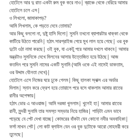
হোটেলে আর দু রাত একটা রুম বুক করে নাও| ব্রাঞ্চে থেকে বেরিয়ে আমার
হোটেলে চলে এস|
ও লিখলো, জামাকাপড়?
আমি লিখলাম, কে পড়তে দেবে তোমায়?
আর কিছু বললো না, দুষ্টু হাসি দিলো| সুমনি তখনো ব্যাপারটার ধাক্কা থেকে
কাটিয়ে উঠতে পারেনি| হঠাৎ সারপ্রাইজ পেয়ে মুখ লাল হয়ে গেছে| ওর বুক
দুটো ওঠা নামা করছে| ওই বুক, যা একটু পরে আমার দখলে থাকবে| আমার
যন্ত্রটাও সুমনিকে দেখে মিলনের আসায় উত্তেজিত হয়ে উঠছে| আজ
কতদিন পরে সুমনি নামের একটি সুনামি (আমি ওকে এই নামেই ডাকতাম,
ওর উদ্দাম যৌনতা দেখে)|
হোটেলে এসে নিজের ঘরে ঢুকে গেলম| কিছু হালকা স্নাক্স এর অর্ডার
দিলাম| স্নান করে ফ্রেশ হয়ে তোয়ালে পরে বসে থাকলাম আমার রাতের
রানীর অপেক্ষায়|
হঠাৎ ডোর এ আওয়াজ| আমি দরজা খুললাম| খুলেই হা| আমার রাতের
রানী, সুন্দরী সুনামি তার সমস্ত সম্ভার নিয়ে হাজির| শাড়িটা এমন ভাবে
পড়েছে যে পেট দেখা যাচ্ছে| কোমরের বাঁকটা যেন কোনো নদীর অববাহিকা|
ফর্সা মাখন পেট| লো কাট ব্লাউস যেন ওর বুক দুটোকে আরো মোহময়ী করে
তুলেছে|