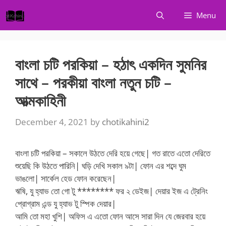
Skip
Menu
to
content
বাংলা চটি পরকিয়া – হঠাৎ একদিন সুমনির
সাথে – পরকীয়া বাংলা নতুন চটি –
আত্মকাহিনী
December 4, 2021
by
chotikahini2
বাংলা চটি পরকিয়া – সকালে উঠতে দেরি হয়ে গেছে| গত রাতে এতো দেরিতে
শুয়েছি কি উঠতে পারিনি| ঘড়ি দেখি সকাল ৯টা| ফোন এর শব্দে ঘুম
ভাঙলো| সার্কেল হেড ফোন করেছেন|
ঋষি, যু হ্যাভ তো গো টু ******** ফর ২ ডেইজ| দেয়ার ইজ এ ট্রেনিং
প্রোগ্রাম এন্ড যু হ্যাভ টু স্পিক দেয়ার|
আমি তো মহা খুশি| অফিস এ এতো ফোন আসে সারা দিন যে জেরবার হয়ে