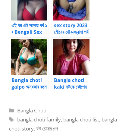
এই ঘর এই সংসার পর্ব ১
sex story 2023
• Bengali Sex
মৌয়ের যৌবনজ্বালা পর্ব
Stories
– ৮ নির্জন দ্বীপে
যৌনতার খোঁজে
Bangla choti
Bangla choti
galpo অন্ধকার রুমে
kaki বউকে ঝোপের
সুন্দরী দুই বান্ধবীর ব্রা
মধ্যে নিয়ে জোর করে
খুলে দুধ টিপা
চুদলো
Categories
Bangla Choti
Tags
bangla choti family
,
bangla choti list
,
bangla
choti story
,
বউ চোদার গল্প