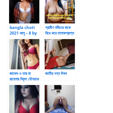
bangla choti
গ্রামীণ নদীচরে মাকে
2021 কালু – 8 by
বিয়ে করে তালাকপ্রাপ্ত
puppyboy
জোয়ান ছেলে (পর্ব-৭) –
মা-ছেলের চুদার গল্প
জাভেদ ও তার মা
জাতীয় নগ্ন দিবস
রাহেলার বিকৃত যৌনাচার