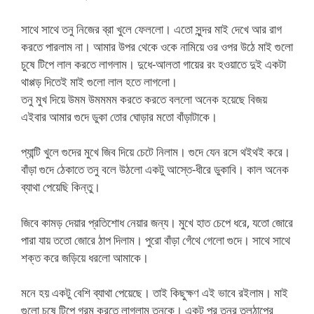
সাথে সাথে তনু নিজের ব্রা খুলে ফেললো। এতো সুন্দর মাই দেখে আর রাগ
করতে পারলাম না। আমার উপর থেকে ওকে নামিয়ে ওর ওপর উঠে মাই গুলো
চুষে টিপে লাল করতে লাগলাম। দুধে-আলতা গায়ের রং হওয়াতে দুই একটা
থাপ্পড় দিতেই মাই গুলো লাল হতে লাগলো।
তনু মুখ দিয়ে উমম উমমমম করতে করতে বললো অনেক হয়েছে বিজয়
এইবার আমার গুদে ডুকা তোর ঘোড়ার মতো বাঁড়াটাকে।
প্যান্টি খুলে গুদের মুখে জিব দিয়ে চেটে নিলাম। গুদে যেন রসে থইথই করে।
বাঁড়া গুদে ঠেকাতে তনু বলে উঠলো একটু আস্তে-ধীরে ডুকাবি। কাল অনেক
ব্যাথা পেয়েছি কিন্তু।
জিবে কামড় দেয়ার প্রতিশোধ নেয়ার জন্য। মুখে হাত চেপে ধরে, যতো জোরে
পারা যায় ততো জোরে ঠাপ দিলাম। পুরো বাঁড়া গেঁথে গেলো গুদে। সাথে সাথে
শক্ত করে জড়িয়ে ধরলো আমাকে।
মনে হয় একটু বেশি ব্যাথা পেয়েছে। তাই কিছুক্ষণ এই ভাবে রইলাম। মাই
গুলো চুষে টিপে গরম করতে লাগলাম তনুকে। একটু পর তনুর তলঠাপের