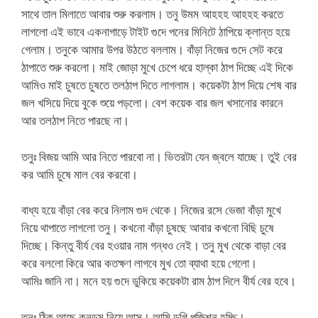
সাথে তাল মিলাতে আবার শুরু করলাম। তনু উমম আহহহ আহহহ করতে
লাগলো এই ভাবে একনাগাড়ে টাইট গুদে পনের মিনিটে ঠাপিয়ে ক্লান্ত হয়ে
গেলাম। তনুকে আমার উপর উঠতে বললাম। বাঁড়া নিজের গুদে সেট করে
ঠাপাতে শুরু করলো। মাই জোড়া মুখে চেপে ধরে হাল্কা ঠাপ দিচ্ছে এই দিকে
আমিও মাই চুষতে চুষতে তলঠাপ দিতে লাগলাম। কয়েকটা ঠাপ দিয়ে শেষ বার
জল খসিয়ে দিয়ে বুকে শুয়ে পড়লো। বেশ কয়েক বার জল খসানোর কারনে
আর তলঠাপ নিতে পারছে না।
তনুঃ বিজয় আমি আর নিতে পারবো না। ভিতরটা যেন জ্বলে যাচ্ছে। তুই বের
কর আমি চুষে মাল বের করবো।
বাধ্য হয়ে বাঁড়া বের করে নিলাম গুদ থেকে। নিজের রসে ভেজা বাঁড়া মুখে
নিয়ে থাপাতে লাগলো তনু। কখনো বাঁড়া চুষছে আবার কখনো বিছি চুষে
দিচ্ছে। কিন্তু বীর্য বের হওয়ার নাম গন্ধও নেই। তনু মুখ থেকে বাড়া বের
করে বললো কিরে আর কতক্ষণ লাগবে মুখ তো ব্যাথা হয়ে গেলো।
আমিঃ জানি না। মনে হয় গুদে ডুকিয়ে কয়েকটা রাম ঠাপ দিলে বীর্য বের হবে।
তনুঃ ঠিক আছে কনডম নিয়ে আস। আমি ডগি পজিশন হচ্ছি।