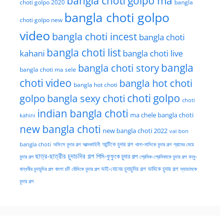
bangla choti golpo ma
choti golpo 2020
bangla
bangla choti golpo
choti golpo new
video
bangla choti incest
bangla choti
bangla choti list
kahani
bangla choti live
bangla choti story
bangla
bangla choti ma sele
choti video
bangla hot choti
bangla hot choti
golpo
choti golpo
bangla sexy choti
choti
indian bangla choti
ma chele bangla choti
kahini
new bangla choti
new bangla choti 2022
vai bon
অফিসে চুদার গল্প
আত্মকাহিনী
আন্টিকে চুদার গল্প
খালা-মাসিকে চুদার গল্প
গ্রামের মেয়ে
bangla choti
ছাত্র-ছাত্রীর চুদাচদির গল্প
পিসি-ফুফুকে চুদার গল্প
চুদার গল্প
প্রেমিক-প্রেমিকাকে চুদার গল্প
বন্ধু-
ভাই-বোনের চুদাচুদির গল্প
ভাবিকে চুদার গল্প
বান্ধবীর চুদাচুদির গল্প
বাংলা চটি
বৌদিকে চুদার গল্প
ম্যাডামকে
চুদার গল্প