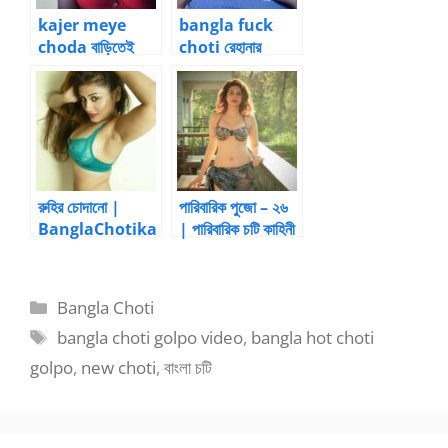
kajer meye
bangla fuck
choda বাড়িতেই
choti রেহানার
চোদনখানা – 3 by
চোদনলোভ – 3
munijaan07
রুহির চোদানো |
পারিবারিক পুজো – ২৬
BanglaChotika
| পারিবারিক চটি কাহিনী
hini – New
Bangla Choti
Categories
Bangla Choti
Tags
bangla choti golpo video
,
bangla hot choti
golpo
,
new choti
,
বাংলা চটি