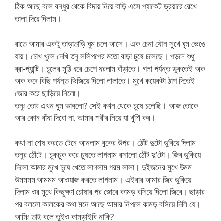
ঠিক আছে বলে বন্ধুর থেকে বিদায় নিয়ে বাড়ি এসে প্যাকেট ড্রয়ারে রেখে
তালা দিয়ে দিলাম।
রাতে আমার একটু তাড়াতাড়ি ঘুম চলে আসে। এক চেনা যৌন সুখে ঘুম ভেঙে
যায়। চোখ খুলে দেখি তনু ললিপপের মতো বাড়া চুষে চলেছে। পড়নে শুধু
ব্রা-প্যান্টি। চুলের মুঠি ধরে চেপে ধরলাম বাঁড়াতে। গলা পর্যন্ত ডুকতেই অক
অক করে বিছি পর্যন্ত ভিজিয়ে দিলো লালাতে। মুখে কয়েকটা ঠাপ দিতেই
জোর করে ছাড়িয়ে নিলো।
তনুঃ তোর এখন ঘুম ভাঙ্গলো? সেই কখন থেকে চুষে চলেছি। আজ তোকে
আর কোন বাঁধা দিবো না, আমার শরীর নিয়ে যা খুশি কর।
কথা না শেষ করতে টেনে আনলাম বুকের উপর। ঠোঁট দুটো ডুবিয়ে দিলাম
তনুর ঠোঁটে। চুকচুক করে চুষতে লাগলাম রসালো ঠোঁট দু’টো। জিব ডুকিয়ে
দিলো আমার মুখে চুষে খেতে লাগলাম গরম লালা। দুইজনের মুখে উমম
উমমমম আমমম আওয়াজ করতে লাগলাম। এইবার আমার জিব ডুকিয়ে
দিলাম ওর মুখে কিছুক্ষণ চোষার পর জোরে কামড় বসিয়ে দিলো জিবে। ছাড়ার
পর বললো কালকের কথা মনে আছে আমার নিপলে কামড় বসিয়ে দিলি যে।
আমিঃ তাই বলে তুইও কামড়াইবি নাকি?