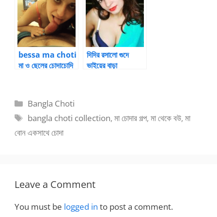
BanglaChotika
hini
bessa ma choti
দিদির রসালো গুদে
মা ও ছেলের চোদাচোদি
ভাইয়ের বাড়া
কোনদিন বাদ যায়নি
Categories
Bangla Choti
Tags
bangla choti collection
,
মা চোদার গল্প
,
মা থেকে বউ
,
মা
বোন একসাথে চোদা
Leave a Comment
You must be
logged in
to post a comment.