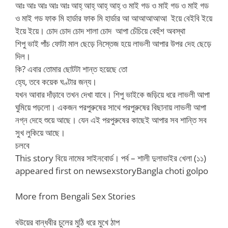
আঃ আঃ আঃ আঃ আঃ আহ্ আহ্ আহ্ আহ্ ও মাই গড ও মাই গড ও মাই গড
ও মাই গড ফাক মি হার্ডার ফাক মি হার্ডার আ আআআআআ ইয়ে বেইবি ইয়ে
ইয়ে ইয়ে। চোদ চোদ চোদ শালা চোদ আপা চেঁচিয়ে বেহুঁশ অবস্থা
শিপু ভাই পাঁচ ফোটা মাল ছেড়ে নিস্তেজ হয়ে লাভলী আপার উপর দেহ ছেড়ে
দিল।
কি? এবার তোমার ছোটটা শান্ত হয়েছে তো
হ্যে, তবে কয়েক ঘণ্টার জন্য।
যখন আবার দাঁড়াবে তখন দেখা যাবে। শিপু ভাইকে জড়িয়ে ধরে লাভলী আপা
ঘুমিয়ে পড়লো। একজন পরপুরুষের সাথে পরপুরুষের বিছানায় লাভলী আপা
নগ্ন দেহে শুয়ে আছে। যেন এই পরপুরুষের কাছেই আপার সব শান্তি সব
সুখ লুকিয়ে আছে।
চলবে
This story বিয়ে নামের সাইনবোর্ড। পর্ব – শালী দুলাভাইর খেলা (১১)
appeared first on newsexstoryBangla choti golpo
More from Bengali Sex Stories
বউয়ের বান্ধবীর চুলের মুঠি ধরে মুখে ঠাপ