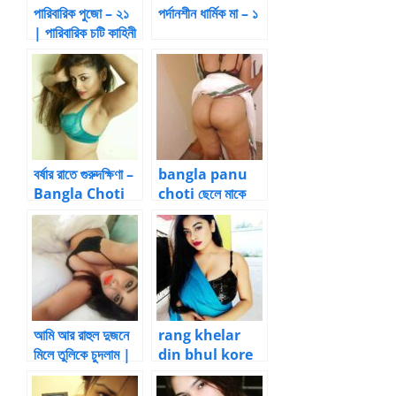
পারিবারিক পুজো – ২১
পর্দানশীন ধার্মিক মা – ১
| পারিবারিক চটি কাহিনী
বর্ষার রাতে গুরুদক্ষিণা –
bangla panu
Bangla Choti
choti ছেলে মাকে
Collections
জোর করে চুদলো – 2
by বাবু
আমি আর রাহুল দুজনে
rang khelar
মিলে তুলিকে চুদলাম |
din bhul kore
BanglaChotika
kaki ke chude
hini
dilam |