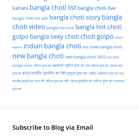
bangla choti list
kahani
bangla choti live
bangla choti story
bangla
bangla choti ma sele
choti video
bangla hot choti
bangla hot choti
golpo
choti golpo
bangla sexy choti
choti
indian bangla choti
ma chele bangla choti
kahini
new bangla choti
new bangla choti 2022
vai bon
অফিসে চুদার গল্প
আত্মকাহিনী
আন্টিকে চুদার গল্প
খালা-মাসিকে চুদার গল্প
গ্রামের মেয়ে
bangla choti
ছাত্র-ছাত্রীর চুদাচদির গল্প
পিসি-ফুফুকে চুদার গল্প
চুদার গল্প
প্রেমিক-প্রেমিকাকে চুদার গল্প
বন্ধু-
ভাই-বোনের চুদাচুদির গল্প
ভাবিকে চুদার গল্প
বান্ধবীর চুদাচুদির গল্প
বাংলা চটি
বৌদিকে চুদার গল্প
ম্যাডামকে
চুদার গল্প
Subscribe to Blog via Email