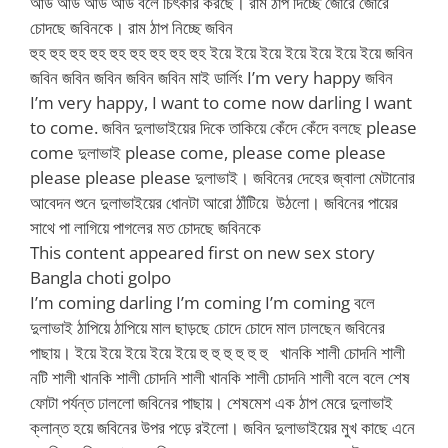
আউ আউ আউ আউ বলে চিৎকার করছে। রাম ঠাপ দিচ্ছে জোরে জোরে
চোদছে জবিনকে। রাম ঠাপ নিচ্ছে জবিন
হুহ হুহ হুহ হুহ হুহ হুহ হুহ হুহ হুহ ইয়ে ইয়ে ইয়ে ইয়ে ইয়ে ইয়ে ইয়ে জবিন
জবিন জবিন জবিন জবিন জবিন মাই ডার্লিং I’m very happy জবিন
I’m very happy, I want to come now darling I want
to come. জবিন দুলাভাইয়ের দিকে তাকিয়ে কেঁদে কেঁদে বলছে please
come দুলাভাই please come, please come please
please please please দুলাভাই। জবিনের দেহের জ্বালা মেটানোর
আবেদন শুনে দুলাভাইয়ের ধোনটা আরো ঠাঁটিয়ে উঠলো। জবিনের পায়ের
সাথে পা লাগিয়ে পাগলের মত চোদছে জবিনকে
This content appeared first on new sex story
Bangla choti golpo
I’m coming darling I’m coming I’m coming বলে
দুলাভাই ঠাপিয়ে ঠাপিয়ে মাল ছাড়ছে চোদে চোদে মাল ঢালছেন জবিনের
পাছায়। ইয়ে ইয়ে ইয়ে ইয়ে ইয়ে হু হু হু হু হু হু খানকি শালী চোদনি শালী
নটি শালী খানকি শালী চোদনি শালী খানকি শালী চোদনি শালী বলে বলে শেষ
ফোটা পর্যন্ত ঢাললো জবিনের পাছায়। শেষমেশ এক ঠাপ মেরে দুলাভাই
ক্লান্ত হয়ে জবিনের উপর পড়ে রইলো। জবিন দুলাভাইয়ের মুখ কাছে এনে