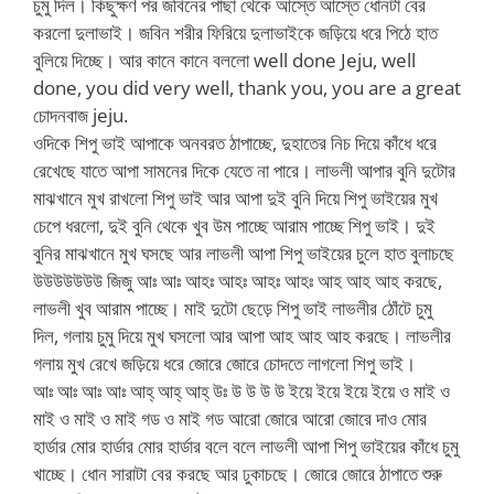
চুমু দিল। কিছুক্ষণ পর জবিনের পাছা থেকে আস্তে আস্তে ধোনটা বের
করলো দুলাভাই। জবিন শরীর ফিরিয়ে দুলাভাইকে জড়িয়ে ধরে পিঠে হাত
বুলিয়ে দিচ্ছে। আর কানে কানে বললো well done Jeju, well
done, you did very well, thank you, you are a great
চোদনবাজ jeju.
ওদিকে শিপু ভাই আপাকে অনবরত ঠাপাচ্ছে, দুহাতের নিচ দিয়ে কাঁধে ধরে
রেখেছে যাতে আপা সামনের দিকে যেতে না পারে। লাভলী আপার বুনি দুটোর
মাঝখানে মুখ রাখলো শিপু ভাই আর আপা দুই বুনি দিয়ে শিপু ভাইয়ের মুখ
চেপে ধরলো, দুই বুনি থেকে খুব উম পাচ্ছে আরাম পাচ্ছে শিপু ভাই। দুই
বুনির মাঝখানে মুখ ঘসছে আর লাভলী আপা শিপু ভাইয়ের চুলে হাত বুলাচছে
উউউউউউউ জিজু আঃ আঃ আহঃ আহঃ আহঃ আহঃ আহ আহ আহ করছে,
লাভলী খুব আরাম পাচ্ছে। মাই দুটো ছেড়ে শিপু ভাই লাভলীর ঠোঁটে চুমু
দিল, গলায় চুমু দিয়ে মুখ ঘসলো আর আপা আহ আহ আহ করছে। লাভলীর
গলায় মুখ রেখে জড়িয়ে ধরে জোরে জোরে চোদতে লাগলো শিপু ভাই।
আঃ আঃ আঃ আঃ আহ্ আহ্ আহ্ উঃ উ উ উ উ ইয়ে ইয়ে ইয়ে ইয়ে ও মাই ও
মাই ও মাই ও মাই গড ও মাই গড আরো জোরে আরো জোরে দাও মোর
হার্ডার মোর হার্ডার মোর হার্ডার বলে বলে লাভলী আপা শিপু ভাইয়ের কাঁধে চুমু
খাচ্ছে। ধোন সারাটা বের করছে আর ঢুকাচছে। জোরে জোরে ঠাপাতে শুরু