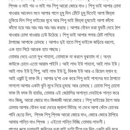
প্লিজ ও মাই গড ও মাই গড শিপু আরো জোরে দাও। শিপু ভাই আপার চোদা
খাওয়ার আবেদন শুনে আপার গালে চুমু দিল ঠোঁটে চুমু দিতেই আপা জিহ্বা
ঢুকিয়ে দিল শিপু ভাইয়ের মুখে আর শিপু ভাই জিহ্বা চুষতেই আপা কাঁদো
কাঁদো হয়ে আঃ আঃ আঃ আঃ আঃ করছে। আপার যৌবন ভরা যুবতী দেহে ঠাপ
খাওয়ার চোদা খাওয়ার ঢেউ উঠেছে। শিপু ভাই আপার গলায় ঠোট লাগিয়ে
ঠাপাচ্ছে আপাকে চোদছে। আপাও দুই হাতে শিপু ভাইকে জড়িয়ে ধরলো,
এক হাত পিঠে আরেক হাত পাছায়।
তোমার দেহে এতো সুখ শাহানা, তোমাকে না করলে বুঝতাম না। অন্য
কাউকে চোদে এতো আরাম পাইনি। আই লাভ ইউ শাহানা, আই লাভ ইউ।
আই লাভ ইউ টু শিপু, আই লাভ ইউ টু, বিকজ ইউ আর এ রিয়েল ম্যান হু
আই ওয়ান্ট টু ফাক মি। আপার দু’পা এক করে শিপু ভাই পাগলের মত ঠাপাতে
লাগলো আপার একটা বুনি মুখে নিয়ে চুষছে আর চোদছে। চোদো শিপু চোদো
ফাক মি ফাক মি হার্ডার, তোমার এই জেঠালির অশান্ত দেহটাকে শান্ত করে
দাও জিজু, আরো জোরে দাও জিজাজী আরো জোরে। শিপু ভাইয়ের ঠাপে আর
চোদায় আপার যৌবন ভরা দেহের জ্বালা মিটছে না দেখে আপা কেঁদে চোখের
পানি ছেড়ে দিল, ‌ প্লিজ শিপু প্লিজ আরো জোরে দাও, জোরে জোরে ঠাপিয়ে
আমায় শান্তি দাও প্লিজ ‌। এইতো শান্তি দিচ্ছি তোমায় লাভলী।
পাশের রুমে দুলাভাই জবিনের ভরা মাই দুটো টিপে চুমু দিল একটা বুনি মুখে