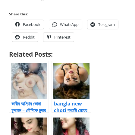
Share this:
Facebook
WhatsApp
Telegram
Reddit
Pinterest
Related Posts:
ভাবীর অস্থির ভোদা
bangla new
চুদলাম – বৌদিকে চুদার
choti বাঙালী মেয়ের
গল্প
যৌনতা (পর্ব ১) by
Mou saha |
Bangla choti