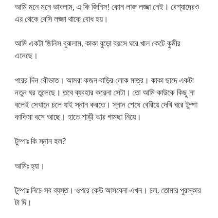
আমি মনে মনে ভাবলাম, এ কি জিনিস! কোন লাজ লজ্জা নেই। বেশ্যাদেরও
এর থেকে বেসি লজ্জা থাকে বোধ হয়।
আমি একটা জিনিস বুঝলাম, কাকা বুড়ো বয়সে ঘরে খাল কেটে কুমীর
এনেছে।
পরের দিন বৌভাত। আমরা কজন বাড়ির লোক মাত্র। কাকা ছাদে একটা
নতুন ঘর তুলেছে। তবে ব্যবহার করেনা সেটা। তো আমি কাউকে কিছু না
বলেই সেখানে চলে যাই স্নান করতে। স্নান শেষে বেরিয়ে দেখি ঘরে টুম্পা
কাকিমা বসে আছে। হাতে শাড়ী আর গামছা নিয়ে।
টুম্পাঃ কি স্নান হল?
আমিঃ হ্যা।
টুম্পাঃ নিচে সব ব্যস্ত। ওপরে কেউ আসবেনা এখন। চল, তোমার পুরস্কার
টা দি।