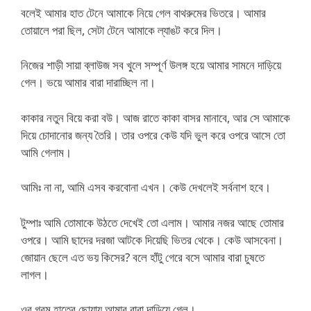
বলেই আমার হাত টেনে আমাকে নিয়ে গেল বাথরুমের ভিতরে। আমার
তোয়ালে পরা ছিল, সেটা টেনে আমাকে ল্যাঙট করে দিল।
নিজের শাড়ী সায়া ব্লাউজ সব খুলে সম্পূর্ণ উলঙ্গ হয়ে আমার সামনে দাড়িয়ে
গেল। ভয়ে আমার বারা দারাচ্ছিল না।
কাকার নতুন বিয়ে করা বউ। আজ রাতে কাকা বাসর মানাবে, আর সে আমাকে
দিয়ে চোদানোর জন্য তৈরি। তার ওপরে কেউ যদি ভুল করে ওপরে আসে তো
আমি গেলাম।
আমিঃ না না, আমি এসব করবোনা এখন। কেউ দেখলেই সর্বনাশ হবে।
টুম্পাঃ আমি তোমাকে উঠতে দেখেই তো এলাম। আমার নজর আছে তোমার
ওপরে। আমি ছাদের দরজা আটকে দিয়েছি ভিতর থেকে। কেউ আসবেনা।
জোয়ান ছেলে এত ভয় কিসের? বলে হাঁটু গেরে বসে আমার বারা চুষতে
লাগল।
ওর গরম হাতের ছোয়ায় আমার বারা দাড়িয়ে গেল।