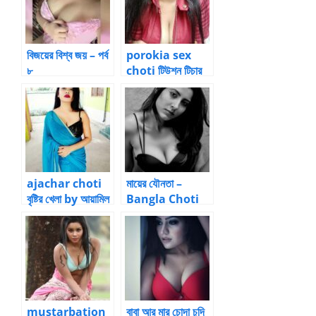
kahini
বিজয়ের বিশ্ব জয় – পর্ব
porokia sex
৮
choti টিউশন টিচার
এর ছাত্রী আমার মা
ajachar choti
মায়ের যৌনতা –
বৃষ্টির খেলা by আয়ামিল
Bangla Choti
Kahini
mustarbation
বাবা আর মার চোদা চুদি