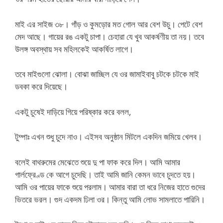
মাই এর সাইজ ৩৮। গাঁড় ও কুমড়োর মত গোল আর বেশ উচু। পেটে বেশ
মেদ আছে। গায়ের রঙ একটু চাপা। চেহারা যে খুব আকর্ষণীয় তা নয়। তবে
উলঙ্গ অবস্থায় সব মহিলকেই আকর্ষিত লাগে।
তবে মাইগুলো ঝোলা। বোঝা জাচ্ছিল যে ওর জামাইবাবু চটকে চটকে মাই
ডবকা করে দিয়েছে।
একটু চুষেই দাড়িয়ে গিয়ে পরিষ্কার করে বলল,
টুম্পাঃ এখন শুধু চুদে নাও। এইসব অনুষ্ঠান মিটলে একদিন জমিয়ে খেলব।
বলেই বাথরুমের মেঝেতে শুয়ে দু পা ফাক করে দিল। আমি আমার
গার্লফ্রেণ্ড কে আগে চুদেছি। তাই আমি জানি কেমন ভাবে চুদতে হয়।
আমি ওর পায়ের ফাকে শুয়ে পরলাম। আমার বারা তা ধরে নিজের হাতে গুদের
ভিতরে ভরল। গুদ একদম ঢিলা ওর। কিন্তু আমি লোভ সামলাতে পারিনি।