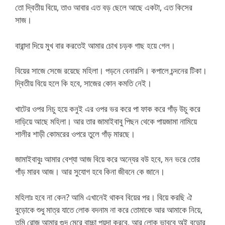
তো দ্বিতীয় বিয়ে, তাও আবার এত বড় ছেলে আছে একটা, এত কিসের
সাজ।
বারান্দা দিয়ে মুখ বার করতেই আমার চোখ চড়ক গাছ হয়ে গেল।
বিয়ের সাজে সেজে রয়েছে মহিলা। পড়নে বেনারসি। কপালে চন্দনের টিকা।
দ্বিতীয় বিয়ে হলে কি হবে, সাজের কোন কমতি নেই।
খাটের ওপর নিচু হয়ে কনুই এর ওপর ভর করে পা ফাক করে গাঁড় উচু করে
দাড়িয়ে আছে মহিলা। আর তার জামাইবাবু পিছন থেকে পায়জামা নামিয়ে
শালীর শাড়ী কোমরের ওপরে তুলে গাঁড় মারছে।
জামাইবাবুঃ আমার বেশ্যা আজ বিয়ে করে অন্যের বউ হবে, মন ভরে তোর
গাঁড় মারব আজ। আর সুযোগ হবে কিনা জীবনে কে জানে।
মহিলাঃ হবে না কেন? আমি এখানেই থাকব বিয়ের পর। বিয়ে করছি ঐ
বুড়োকে শুধু মাত্র যাতে লোক বদনাম না করে তোমাকে আর আমাকে নিয়ে,
তুমি রোজ আমার গুদ মেরে বাচ্চা পয়দা করবে, আর লোক ভাববে অই বুড়োর