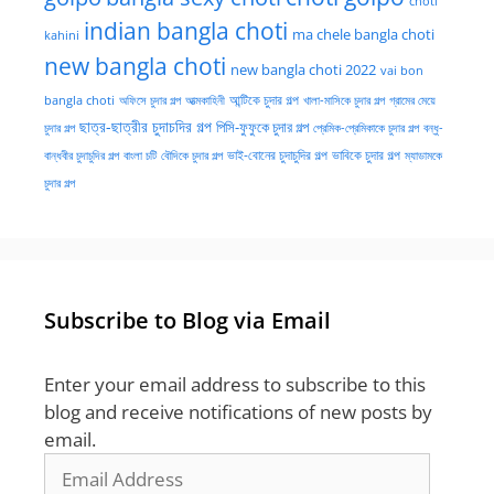
choti
indian bangla choti
ma chele bangla choti
kahini
new bangla choti
new bangla choti 2022
vai bon
অফিসে চুদার গল্প
আত্মকাহিনী
আন্টিকে চুদার গল্প
খালা-মাসিকে চুদার গল্প
গ্রামের মেয়ে
bangla choti
ছাত্র-ছাত্রীর চুদাচদির গল্প
পিসি-ফুফুকে চুদার গল্প
চুদার গল্প
প্রেমিক-প্রেমিকাকে চুদার গল্প
বন্ধু-
ভাই-বোনের চুদাচুদির গল্প
ভাবিকে চুদার গল্প
বান্ধবীর চুদাচুদির গল্প
বাংলা চটি
বৌদিকে চুদার গল্প
ম্যাডামকে
চুদার গল্প
Subscribe to Blog via Email
Enter your email address to subscribe to this
blog and receive notifications of new posts by
email.
Email
Address