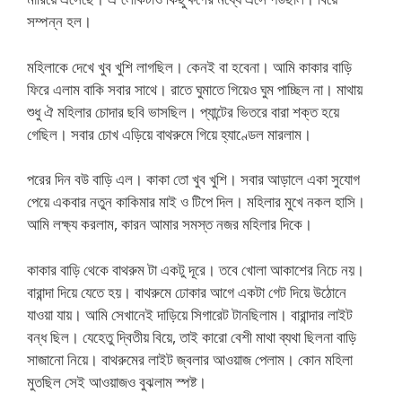
সম্পন্ন হল।
মহিলাকে দেখে খুব খুশি লাগছিল। কেনই বা হবেনা। আমি কাকার বাড়ি
ফিরে এলাম বাকি সবার সাথে। রাতে ঘুমাতে গিয়েও ঘুম পাচ্ছিল না। মাথায়
শুধু ঐ মহিলার চোদার ছবি ভাসছিল। প্যান্টের ভিতরে বারা শক্ত হয়ে
গেছিল। সবার চোখ এড়িয়ে বাথরুমে গিয়ে হ্যাণ্ডেল মারলাম।
পরের দিন বউ বাড়ি এল। কাকা তো খুব খুশি। সবার আড়ালে একা সুযোগ
পেয়ে একবার নতুন কাকিমার মাই ও টিপে দিল। মহিলার মুখে নকল হাসি।
আমি লক্ষ্য করলাম, কারন আমার সমস্ত নজর মহিলার দিকে।
কাকার বাড়ি থেকে বাথরুম টা একটু দূরে। তবে খোলা আকাশের নিচে নয়।
বারান্দা দিয়ে যেতে হয়। বাথরুমে ঢোকার আগে একটা গেট দিয়ে উঠোনে
যাওয়া যায়। আমি সেখানেই দাড়িয়ে সিগারেট টানছিলাম। বারান্দার লাইট
বন্ধ ছিল। যেহেতু দ্বিতীয় বিয়ে, তাই কারো বেশী মাথা ব্যথা ছিলনা বাড়ি
সাজানো নিয়ে। বাথরুমের লাইট জ্বলার আওয়াজ পেলাম। কোন মহিলা
মুতছিল সেই আওয়াজও বুঝলাম স্পষ্ট।