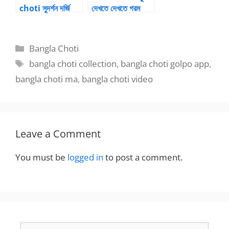
choti সুদর্শন দর্জি
দেখতে দেখতে গরম
আর সুন্দরী গৃহবধূ – 4
NavelPlay |
Bangla choti
Categories
Bangla Choti
kahini
Tags
bangla choti collection
,
bangla choti golpo app
,
bangla choti ma
,
bangla choti video
Leave a Comment
You must be
logged in
to post a comment.
Search