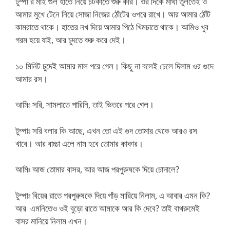
টুম্পা র মাই গুল হাতে নিয়ে চটকাতে শুরু করি। ওর দিকে মাথা তুলতেই ও
আমার মুখে টেনে নিয়ে সোজা নিজের ঠোঁটের ওপরে রাখে। আর আমার ঠোঁট
কামরাতে থাকে। হাতের নখ দিয়ে আমার পিঠে খিমচাতে থাকে। আমিও খুব
গরম হয়ে যাই, আর চুদতে শুরু করে দেই।
১০ মিনিট চুদেই আমার মাল পরে গেল। কিছু না বলেই ঢেলে দিলাম ওর গুদে
আমার রস।
আমিঃ সরি, সামলাতে পারিনি, তাই ভিতরে পরে গেল।
টুম্পাঃ সরি বলার কি আছে, এখন তো এই গুদ তোমার থেকে আরও রস
খাবে। আর বাচ্চা এলে নাম হবে তোমার কাকার।
আমিঃ আজ তোমার বাসর, আর আজ পরপুরুষকে দিয়ে চোদালে?
টুম্পাঃ বিয়ের রাতে পরপুরুষকে দিয়ে গাঁড় মারিয়ে নিলাম, এ আবার এমন কি?
আর এমনিতেও ওই বুড়ো রাতে আমাকে আর কি দেবে? তাই বাথরুমেই
বাসর মানিয়ে নিলাম এখন।