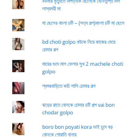
বউমার মৃত্যুতে বিপত্নীক ছেলেকে যৌনতৃপ্তি দিল
লাস্যময়ী মা
মা ছেলের বাংলা চটি – (সত্য গল্প)বাংলা চটি মা ছেলে
bd choti golpo বউকে নিয়ে কাজের মেয়ে
চোদার গল্প
মায়ের গুদে মাল ফেলার সুখ 2 machele choti
golpo
শ্বশুরবাড়িতে কচি শালি চোদার গল্প
ঝড়ের রাতে বোনকে চোদার চটি গল্প vai bon
chodar golpo
boro bon poyati kora ভাই চুদে বড়
বোনকে পোয়াতি বানায়