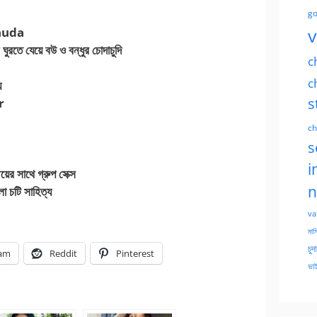
go
v
 chuda
 যেয়ে বউ ও বন্ধুর চোদাচুদি
c
c
য
s
r
ch
s
i
ের সাথে গ্রুপ সেক্স
n
া চটি সাহিত্য
va
মাসি
চুদ
ram
Reddit
Pinterest
ভাই