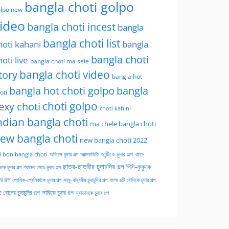
bangla choti golpo
lpo new
ideo
bangla choti incest
bangla
bangla choti list
hoti kahani
bangla
bangla choti
hoti live
bangla choti ma sele
tory
bangla choti video
bangla hot
bangla hot choti golpo
bangla
oti
choti golpo
exy choti
choti kahini
ndian bangla choti
ma chele bangla choti
ew bangla choti
new bangla choti 2022
অফিসে চুদার গল্প
আত্মকাহিনী
আন্টিকে চুদার গল্প
খালা-
i bon bangla choti
ছাত্র-ছাত্রীর চুদাচদির গল্প
পিসি-ফুফুকে
কে চুদার গল্প
গ্রামের মেয়ে চুদার গল্প
ার গল্প
প্রেমিক-প্রেমিকাকে চুদার গল্প
বন্ধু-বান্ধবীর চুদাচুদির গল্প
বাংলা চটি
বৌদিকে চুদার গল্প
-বোনের চুদাচুদির গল্প
ভাবিকে চুদার গল্প
ম্যাডামকে চুদার গল্প