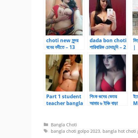
choti new সুন্দর
dada bon choti
মি
বনের নদীতে – 13
পারিবারিক চোদাচূদি – 2
|
| Bangla choti
B
kahini
hi
Part 1 student
পিংক গুদের ভেতর
ইচ
teacher bangla
আমার ৬ ইঞ্চি বাড়া
Me
new choti
ঢুকিয়ে দিলাম
C
golpo
Categories
Bangla Choti
Tags
bangla choti golpo 2023
,
bangla hot choti