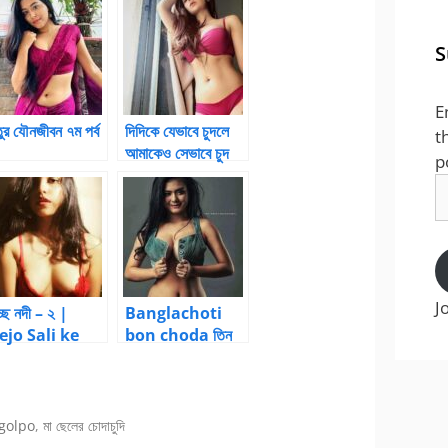
S
E
তুর যৌনজীবন ৭ম পর্ব
দিদিকে যেভাবে চুদলে
t
আমাকেও সেভাবে চুদ
p
anglaChotika
প্লিজ
E
ni
A
J
্ছে নদী – ২ |
Banglachoti
jo Sali ke
bon choda তিন
hod
বোনকে চোদার
পারিবারিক চটি গল্প
 golpo
,
মা ছেলের চোদাচুদি