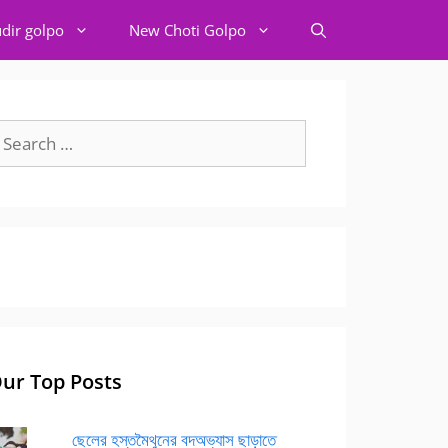
dir golpo
New Choti Golpo
earch
r:
ur Top Posts
ছেলের হস্তমৈথুনের বদঅভ্যাস ছাড়াতে