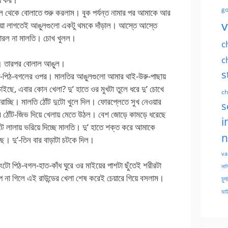
go
 থেকে বোলাতে শুরু করলাম। বুক পর্যন্ত নামার পর আমাকে আর
v
ছোঁয়া লাগতেই আঙুলগুলো একটু থমকে দাঁড়াল। আস্তে আস্তে
 পারল না মালতি। চোখ খুলল।
c
c
িল। তারপর বোলাল আঙুল।
s
ঁধ-পিঠ-বগলের ওপর। মালতির আঙুলগুলো আমার থাই-উরু-পাছায়
ইছে, এবার কোন খেলা? দু’ হাতে ওর মুখটা তুলে ধরে দু’ চোখে
ch
োরাচ্ছি। মালতি ঠোঁট দুটো খুলে দিল। ফোরপ্লেতে সুখ নেওয়ার
s
 ওর ঠোঁট-জিভ দিয়ে খেলায় মেতে উঠল। বেশ জোড়ে কামড়ে ধরেছে
i
ে লালায় ভরিয়ে দিচ্ছে মালতি। দু’ হাতে শক্ত করে আমাকে
n
ে। দু’-তিন বার বাড়াটা চটকে দিল।
va
টো পিঠ-বগল-হাত-কাঁধ ঘুরে ওর মাইয়ের পাশটা ছুঁতেই শরীরটা
মাসি
 না গিলে এই রাউন্ডের খেলা শেষ করেই চেয়ারে গিয়ে বসলাম।
চুদ
ভাই