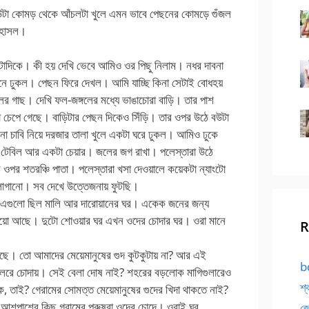
টা কোমড় থেকে আঁচলটা খুলে এমন ভাবে পেছনের কোমড়ে গুঁজল
 হাসল।
উল্টোদিকে। কী হয় দেখি ভেবে আমিও ওর পিছু নিলাম। নধর দাবনা
াগানে ঢুকল। পেছন ফিরে দেখল। আমি যাচ্ছি কিনা সেটাই বোধহয়
 গাছ। দেখি ফল-জঙ্গলের মধ্যে ভাঙাচোরা বাড়ি। তার পাশ
চেপে গেছে। বাড়িটার পেছন দিকেও সিঁড়ি। তার ওপর উঠে বউটা
ো চাবি নিয়ে দরজার তালা খুলে একটা ঘরে ঢুকল। আমিও ঢুকে
 টেবিল আর একটা চেয়ার। জলের জগ রাখা। পলেস্তারা উঠে
পর শতরঞ্চি পাতা। পলেস্তারা খসা দেওয়ালে কয়েকটা ন্যাংটো
লাগানো। সব দেখে উত্তেজনায় ফুটছি।
। এগুলো ছিল মালি আর দারোয়ানের ঘর। একেক জনের জন্য
কুয়ো আছে। দুটো শোওয়ার ঘর এখন ওদের চোদার ঘর। ওরা মানে
R
ছে। তো আমাদের মেয়েমানুষের গুদ কুটকুটায় না? আর এই
bd
েলেরে চোদায়। সেই বেলা দোষ নাই? শহরের বড়লোক মাগিগুলারেও
শ্
, তাই? গেরামের সোমত্ত মেয়েমানুষের গুদের খিদা থাকতে নাই?
 আশপাশের কিছু গ্রামের পুরুষরা ওদের চোদে। ওরাই ঘর
জো