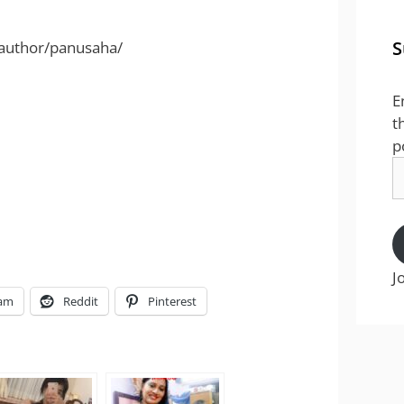
S
/author/panusaha/
E
t
p
E
A
J
ram
Reddit
Pinterest