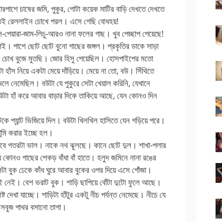
 চারপাশে চাষের জমি, পুকুর, গোটা কয়েক মাটির বাড়ি দেখতে দেখতে
গোতেই রেললাইন চোখে পরল। এসে গেছি বোধহয়!
-পেয়ারা-জাম-লিচু-আরও নানা ফলের গাছ। খুব পেচ্ছাপ পেয়েছে!
শেই। পাশে ছোট ছোট বুনো গাছের জঙ্গল। প্রকৃতির ডাকে সাড়া
লাম। চোখ বুজে মুতছি। জোর হিসু পেয়েছিল। হোসপাইপের মতো
হাঁস নিয়ে একটা মেয়ে দাঁড়িয়ে। মেয়ে না তো, বউ। সিঁথিতে
জলে নেমেছিল। বউটা যে পুকুরে সেটা খেয়াল করিনি, যেখানে
 বউটা হাঁ করে আবার বাড়ার দিকে তাকিয়ে আছে, যেন কোনও দিন
কে প্যান্ট ভিজিয়ে দিল। বউটা খিলখিল হাসিতে যেন গড়িয়ে পরে।
টুমি করার ইচ্ছে হল।
তবে গতরটা ভাল। নাকে নথ ঝুলছে। কানে ছোট দুল। শাখা-পলার
িয়ে কোনও গাছের শেকড় বাঁধা বাঁ হাতে। হলুদ জমিনে নানা রঙের
 বুক ঢেকে কাঁধ ঘুরে আবার বুকের ওপর দিয়ে এসে গোঁজা।
লাই নেই। বেশ ভরাট বুক। শাড়ি ছাপিয়ে বোঁটা দুটো ফুলে আছে।
 দেখা যাচ্ছে। শাড়িটা হাঁটুর একটু নীচ পর্যন্ত নেমেছে। নীচে যে
ে সবুজ পাথর বসানো তাগা।