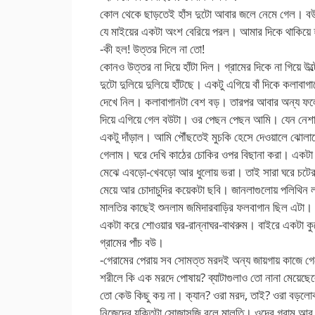
কোল থেকে ছাড়তেই হাঁস দুটো আবার জলে নেমে গেল। বউ
যে মাইয়ের একটা অংশ বেরিয়ে পরল। আমার দিকে থাকিয়ে
-কী হল! উত্তর দিলে না তো!
কোনও উত্তর না দিয়ে হাঁটা দিল। গ্রামের দিকে না গিয়ে 
দুটো দুলিয়ে দুলিয়ে হাঁটছে। একটু এগিয়ে বাঁ দিকে কলাব
দেখে নিল। কলাবাগানটা বেশ বড়। তারপর আবার অন্য ফলের
দিয়ে এগিয়ে গেল বউটা। ওর পেছন পেছন আমি। যেন নেশা 
একটু দাঁড়াল। আমি পৌঁছতেই মুচকি হেসে দেওয়ালে ঝোলান
গেলাম। ঘরে দেখি কাঠের চোকির ওপর বিছানা করা। একটা
মেঝে এবড়ো-খেবড়ো আর ধুলোয় ভরা। তাই সারা ঘরে চটের ও
মেয়ে আর চোদাচুদির কয়েকটা ছবি। জানলাগুলোয় পলিথিন 
মালতির কাছেই শুনলাম জমিদারবাড়ির ফলবাগান ছিল এটা
একটা করে শোওয়ার ঘর-রান্নাঘর-বাথরুম। বাইরে একটা 
গ্রামের পাঁচ বউ।
-গেরামের পেরায় সব সোমত্ত মরদই অন্য জায়গায় কাজে গে
শরীলে কি এক মরদে পোষায়? ব্যাটাগুলাও তো নানা মেয়েছ
তো কেউ কিছু কয় না। ক্যান? ওরা মরদ, তাই? ওরা বড়লোক
নিজেদের যুক্তিটা সোজাসুজি বলে মালতি। ওদের গ্রাম আর