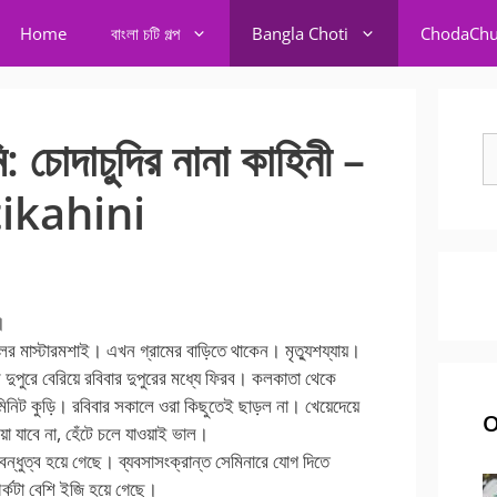
Home
বাংলা চটি গল্প
Bangla Choti
ChodaChu
ি: চোদাচুদির নানা কাহিনী –
S
fo
ikahini
।
লের মাস্টারমশাই। এখন গ্রামের বাড়িতে থাকেন। মৃত্যুশয্যায়।
পুরে বেরিয়ে রবিবার দুপুরের মধ্যে ফিরব। কলকাতা থেকে
মিনিট কুড়ি। রবিবার সকালে ওরা কিছুতেই ছাড়ল না। খেয়েদেয়ে
O
া যাবে না, হেঁটে চলে যাওয়াই ভাল।
 বন্ধুত্ব হয়ে গেছে। ব্যবসাসংক্রান্ত সেমিনারে যোগ দিতে
পর্কটা বেশি ইজি হয়ে গেছে।