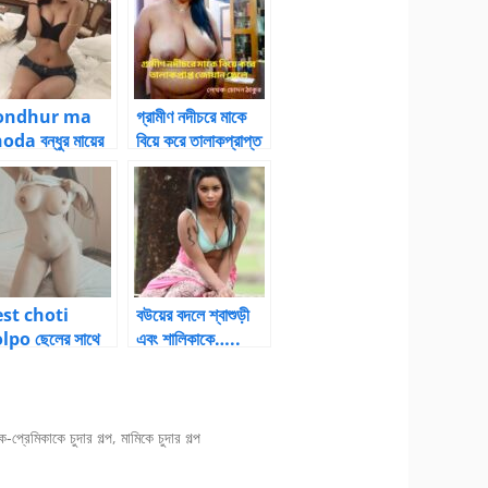
ondhur ma
গ্রামীণ নদীচরে মাকে
oda বন্ধুর মায়ের
বিয়ে করে তালাকপ্রাপ্ত
ে আমার বাচ্চা
জোয়ান ছেলে (পর্ব-১০)
– মা-ছেলের চুদার গল্প
st choti
বউয়ের বদলে শ্বাশুড়ী
lpo ছেলের সাথে
এবং শালিকাকে…..
টা রাত – 2
ক-প্রেমিকাকে চুদার গল্প
,
মামিকে চুদার গল্প