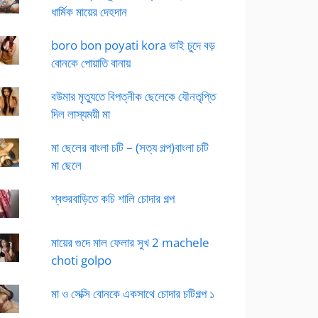
ধার্মিক মায়ের দেহদান
boro bon poyati kora ভাই চুদে বড়
বোনকে পোয়াতি বানায়
বউমার মৃত্যুতে বিপত্নীক ছেলেকে যৌনতৃপ্তি
দিল লাস্যময়ী মা
মা ছেলের বাংলা চটি – (সত্য গল্প)বাংলা চটি
মা ছেলে
শ্বশুরবাড়িতে কচি শালি চোদার গল্প
মায়ের গুদে মাল ফেলার সুখ 2 machele
choti golpo
মা ও সেক্সি বোনকে একসাথে চোদার চটিগল্প ১