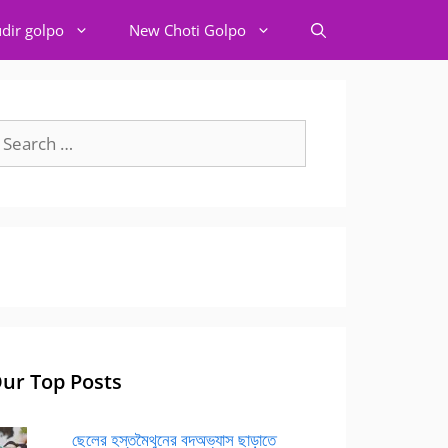
dir golpo
New Choti Golpo
earch
r:
ur Top Posts
ছেলের হস্তমৈথুনের বদঅভ্যাস ছাড়াতে