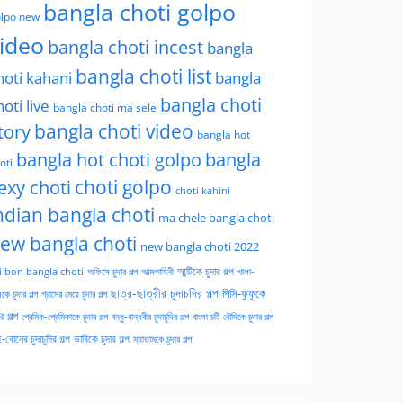
bangla choti golpo
lpo new
ideo
bangla choti incest
bangla
bangla choti list
hoti kahani
bangla
bangla choti
hoti live
bangla choti ma sele
tory
bangla choti video
bangla hot
bangla hot choti golpo
bangla
oti
choti golpo
exy choti
choti kahini
ndian bangla choti
ma chele bangla choti
ew bangla choti
new bangla choti 2022
অফিসে চুদার গল্প
আত্মকাহিনী
আন্টিকে চুদার গল্প
খালা-
i bon bangla choti
ছাত্র-ছাত্রীর চুদাচদির গল্প
পিসি-ফুফুকে
কে চুদার গল্প
গ্রামের মেয়ে চুদার গল্প
ার গল্প
প্রেমিক-প্রেমিকাকে চুদার গল্প
বন্ধু-বান্ধবীর চুদাচুদির গল্প
বাংলা চটি
বৌদিকে চুদার গল্প
-বোনের চুদাচুদির গল্প
ভাবিকে চুদার গল্প
ম্যাডামকে চুদার গল্প