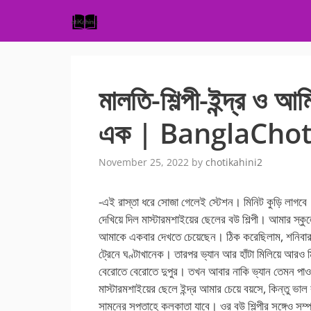
Skip
to
content
মালতি-শিল্পী-ইন্দ্র ও আম
এক | BanglaChot
November 25, 2022
by
chotikahini2
-এই রাস্তা ধরে সোজা গেলেই স্টেশন। মিনিট কুড়ি লাগবে
দেখিয়ে দিল মাস্টারমশাইয়ের ছেলের বউ শিল্পী। আমার স্কু
আমাকে একবার দেখতে চেয়েছেন। ঠিক করেছিলাম, শনিবার দু
ট্রেনে ঘণ্টাখানেক। তারপর ভ্যান আর হাঁটা মিলিয়ে আরও 
বেরোতে বেরোতে দুপুর। তখন আবার নাকি ভ্যান তেমন পাওয়
মাস্টারমশাইয়ের ছেলে ইন্দ্র আমার চেয়ে বয়সে, কিন্তু ভাল
সামনের সপ্তাহে কলকাতা যাবে। ওর বউ শিল্পীর সঙ্গেও সম্