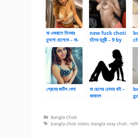
মা একরাতে তিনবার
new fuck choti
b
চুদলো ছেলেকে – মা-
চাঁদের ডুবুরী – 9 by
ch
ছেলের চুদার গল্প
munijaan07
পেট
প্রেমের জটিল খেলা
মা ছেলের চোদার বাই –
be
কামানল
go
এক
Categories
Bangla Choti
Tags
bangla choti video
,
bangla sexy choti
,
প্রেমি