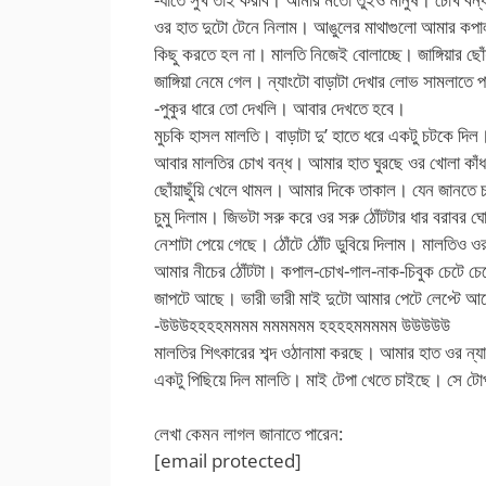
ওর হাত দুটো টেনে নিলাম। আঙুলের মাথাগুলো আমার কপাল
কিছু করতে হল না। মালতি নিজেই বোলাচ্ছে। জাঙ্গিয়ার 
জাঙ্গিয়া নেমে গেল। ন্যাংটো বাড়াটা দেখার লোভ সামলাতে
-পুকুর ধারে তো দেখলি। আবার দেখতে হবে।
মুচকি হাসল মালতি। বাড়াটা দু’ হাতে ধরে একটু চটকে দ
আবার মালতির চোখ বন্ধ। আমার হাত ঘুরছে ওর খোলা কা
ছোঁয়াছুঁয়ি খেলে থামল। আমার দিকে তাকাল। যেন জানতে চা
চুমু দিলাম। জিভটা সরু করে ওর সরু ঠোঁটটার ধার বরাবর ঘ
নেশাটা পেয়ে গেছে। ঠোঁটে ঠোঁট ডুবিয়ে দিলাম। মালতিও
আমার নীচের ঠোঁটটা। কপাল-চোখ-গাল-নাক-চিবুক চেটে চেট
জাপটে আছে। ভারী ভারী মাই দুটো আমার পেটে লেপ্টে আছ
-উউউহহহহমমমম মমমমমম হহহহমমমমম উউউউউ
মালতির শিৎকারের শব্দ ওঠানামা করছে। আমার হাত ওর ন্যাং
একটু পিছিয়ে দিল মালতি। মাই টেপা খেতে চাইছে। সে টোপ
লেখা কেমন লাগল জানাতে পারেন:
[email protected]