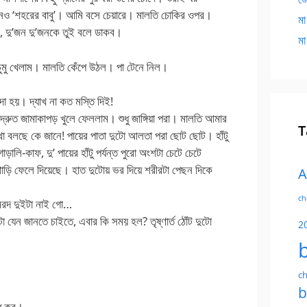
োনও ‘শহরের বাবু’। আমি বসে চেয়ারে। মালতি চোকির ওপর।
মা
ি, দু’জন দু’জনকে তুই বলে ডাকব।
মা
 চুমু খেলাম। মালতি কেঁপে উঠল। পা টেনে নিল।
দা হয়। দ্যাখ না কত মস্তি দিই!
্রুত জামাকাপড় খুলে ফেললাম। শুধু জাঙ্গিয়া পরা। মালতি আমার
T
া বলছে কে জানে! পায়ের পাতা দুটো আলতা পরা ছোট ছোট। হাঁটু
লি-কাফ, দু’ পায়ের হাঁটু পর্যন্ত পুরো অংশটা চেটে চেটে
ড়ি ফেলে দিয়েছে। হাত দুটোয় ভর দিয়ে শরীরটা পেছন দিকে
A
ch
রদ দুইটা নাই গো…
 যেন জানতে চাইতে, এবার কি সময় হল? তৃষ্ণার্ত ঠোঁট দুটো
2
ch
b
্ধ কর।