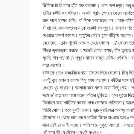
শিল্পীকে টা টা করে হাঁটা শুরু করলাম। রোদ বেশ চড়া। তবু
হাঁটার কষ্টটা কম হচ্ছিল। একটা গ্রাম পেছনে ফেলে এ
ডান পাশে চাষের জমি। বাঁ দিকে ফলগাছের বন। আম-কাঁঠাল
বাঁ হাতেই ফল-জঙ্গলের মাঝে একটা বড় পুকুর। রাস্তার পা
দেওয়ার আদর্শ জায়গা। প্যান্টের চেইন খুলে দাঁড়িয়ে পর
বেরোচ্ছে। চোখ খুলেই থতমত খেয়ে গেলাম। দু’ কোলে দুটো 
সিঁদুর জ্বলজ্বল করছে। দেখেই বোঝা যাচ্ছে, হাঁস তুলতে 
মুতছি তার পাশেই যে পুকুরে নামার রাস্তা সেটাও দেখিনি।
বাড়া দেখেনি।
বউটাকে দেখে হকচকিয়ে বাড়া ঢাকতে গিয়ে কেলো। হিসু ছিট
একটু ঘুরে কোনও রকমে হিসু শেষ করলাম। বউটার সঙ্গে দুষ্
দেখতে খুব সাধারণ। আলাদা করে বলার মতো কিছু নেই। 
সঙ্গে দু’ হাত ভরা নানা রঙের কাঁচের চুড়িতে। লাল সুতো দ
ডিজাইন করা শাড়িটার কয়েক পাক কোমড়ে প্যাঁচানো। আচলটা
পিঠটা খোলা। তবে বুকটা ঢাকা। ব্রা-ব্লাউজের অবশ্য বা
হাঁসেদের গা থেকে জল লেগে শাড়িটা ভিজে যাওয়ায় আরও স্পষ্ট
সায়া নেই বোঝাই যাচ্ছে। খালি পায়ে নুপূর, আলতা। বাহুত
-হাঁ করে কী দেখছিলে? দেখনি কখনও?