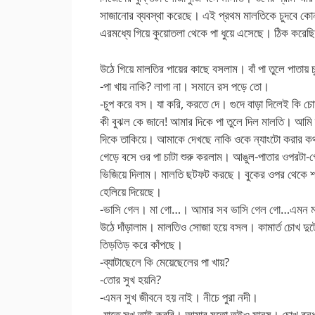
সাজানোর ব্যবস্থা করেছে। এই প্রথম মালতিকে চুদবে ক
এরমধ্যে গিয়ে কুয়োতলা থেকে পা ধুয়ে এসেছে। ঠিক করেছ
উঠে গিয়ে মালতির পায়ের কাছে বসলাম। বাঁ পা তুলে পাতায়
-পা খায় নাকি? লাগা না। সমানে রস পড়ে তো।
-চুপ করে বস। যা করি, করতে দে। গুদে বাড়া দিলেই কি চো
কী বুঝল কে জানে! আমার দিকে পা তুলে দিল মালতি। আমি দ
দিকে তাকিয়ে। আমাকে দেখছে নাকি ওকে ন্যাংটো করার কথ
গেড়ে বসে ওর পা চাটা শুরু করলাম। আঙুল-পাতার ওপরটা-গোড়া
ভিজিয়ে দিলাম। মালতি ছটফট করছে। বুকের ওপর থেকে শা
হেলিয়ে দিয়েছে।
-ভাসি গেল। মা গো…। আমার সব ভাসি গেল গো…এমন ম
উঠে দাঁড়ালাম। মালতিও সোজা হয়ে বসল। কামার্ত চোখ দুটো
তিড়তিড় করে কাঁপছে।
-ব্যাটাছেলে কি মেয়েছেলের পা খায়?
-তোর সুখ হয়নি?
-এমন সুখ জীবনে হয় নাই। নীচে পুরা নদী।
-যাতে সুখ তাই করবি। আমার মতো তুইও মানুষ। চোখ বন