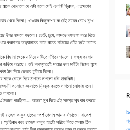
 মাকে বোঝালো যে এটা হলো সেই এনার্জি ড্রিংক, এতক্ষণের
আবার খেয়ে নিলো। খাওয়ার কিছুক্ষণের মধ্যেই মায়ের চোখে মুখে
়ের উপর হামলে পড়লো। চেটে, চুষে, কামড়ে দফারফা করে দিতে
ধরে ক্রমাগত অত্যাচারের ফলে মায়ের মাইয়ের বোঁটা দুটো আগের
কে বিছানা থেকে নামিয়ে মাটিতে দাঁড়িয়ে পড়লো। লক্ষ্য করলাম
কোমর জড়িয়ে ধরেছে। ওই অবস্থাতেই মায়ের ডান মাইটা নিজের মুখে
কটা ঠাপ দিয়ে ভেতরে ঢুকিয়ে দিলো।
িয়ে মাকে কোলে নিয়ে ঠাপাতে লাগলো রকি হারামিটা।
্যাওড়াটা কচলাতে কচলাতে ড্রিঙ্ক করতে লাগলো সোফায় বসে।
হতে লাগলো।
R
এইভাবে পারছিনা…. আউচ” মুখ দিয়ে এই সমস্ত শব্দ বার করতে
bd
খনই রাজেশ কাকুর হাতের স্পর্শ পেলাম আমার বাঁড়াতে। রাকেশ
শ্
ো। প্রতিবাদ করে রাজেশ কাকুর হাতটা সরিয়ে দিতে গেলাম ঠিক
রতে লাগলো, তাই বিনা বাক্যব্যায়ে রাজেশ কাকু যা করছে করতে
জো