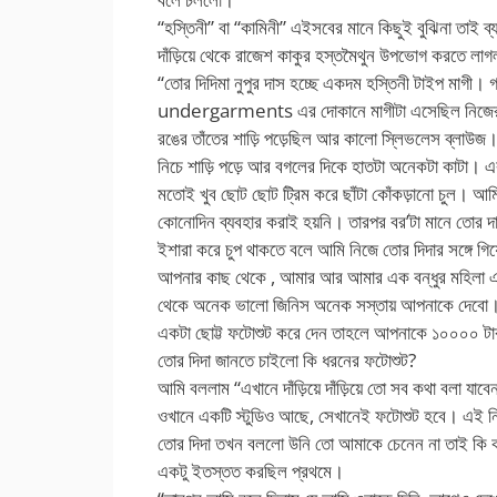
“হস্তিনী” বা “কামিনী” এইসবের মানে কিছুই বুঝিনা তাই ব্য
দাঁড়িয়ে থেকে রাজেশ কাকুর হস্তমৈথুন উপভোগ করতে লা
“তোর দিদিমা নুপুর দাস হচ্ছে একদম হস্তিনী টাইপ মাগ
undergarments এর দোকানে মাগীটা এসেছিল নিজের প্
রঙের তাঁতের শাড়ি পড়েছিল আর কালো স্লিভলেস ব্লাউজ
নিচে শাড়ি পড়ে আর বগলের দিকে হাতটা অনেকটা কাটা। এ
মতোই খুব ছোট ছোট ট্রিম করে ছাঁটা কোঁকড়ানো চুল। আম
কোনোদিন ব্যবহার করাই হয়নি। তারপর বর’টা মানে তোর 
ইশারা করে চুপ থাকতে বলে আমি নিজে তোর দিদার সঙ্গে গ
আপনার কাছ থেকে , আমার আর আমার এক বন্ধুর মহিলা এ
থেকে অনেক ভালো জিনিস অনেক সস্তায় আপনাকে দেবো। 
একটা ছোট্ট ফটোশুট করে দেন তাহলে আপনাকে ১০০০০ টাক
তোর দিদা জানতে চাইলো কি ধরনের ফটোশুট?
আমি বললাম “এখানে দাঁড়িয়ে দাঁড়িয়ে তো সব কথা বলা যা
ওখানে একটি স্টুডিও আছে, সেখানেই ফটোশুট হবে। এই ন
তোর দিদা তখন বললো উনি তো আমাকে চেনেন না তাই কি ক
একটু ইতস্তত করছিল প্রথমে।