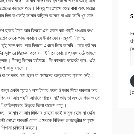
ছি তোর সঙ্গে। আমার সঙ্গে তোর খুব ভালো পরিচয় আছে আর
 তোদের কলেজে পড়ে। কিন্তু পারতপক্ষে তোর বাবা এবং মায়ের
তোর দিদা কখনোই আমার বাড়িতে আসবে না এটা আমি খুব ভাল
S
াজার টাকা আর ফ্রিতে এক ডজন ব্রা-প্যান্টি পাওয়ার কথা
E
 তোর থেকে আজ সকালে যে উনার ফোন নম্বরটা নিলাম,
t
 তুই সঙ্গে করে তোর দিদাকে এখানে নিয়ে আসবি। আর হ্যাঁ সব
p
টের ব্যাপারে জিজ্ঞেস করে বা এই নিয়ে কোনো প্রসঙ্গ ওঠে তাহলে
E
াম। কিন্তু কিসের ফটোশুট.. কি ব্যাপারে ফটোশুট হবে.. এই
A
রাজেশ কাকু বললো।
জি বা আপনার তো ছেলে বা মেয়েদের অন্তর্বাসের ব্যবসা নেই।
 জন্য একটা প্রায় ২ লক্ষ টাকার গয়না উপহার দিতে পারলাম আর
J
স্ ব্রা আর প্যান্টি আনাতে পারবো না? তাছাড়া এখানে গয়নাও তো
।” তাচ্ছিল্যভরে উত্তর দিলো রাজেশ কাকু।
চ্ছে। আমার মা আর দিদিমার চেহারা যতই কামুক হোক বা সেক্সি
টা নোংরা পারভার্ট লোক এদেরকে বিভিন্ন ছলচাতুরীর মাধ্যমে
 পিপাসা চরিতার্থ করতে।