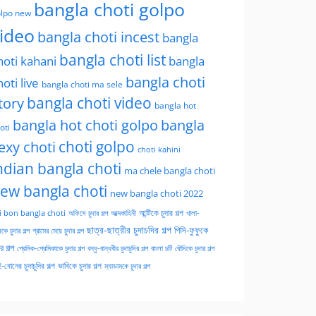
bangla choti golpo
lpo new
ideo
bangla choti incest
bangla
bangla choti list
hoti kahani
bangla
bangla choti
hoti live
bangla choti ma sele
tory
bangla choti video
bangla hot
bangla hot choti golpo
bangla
oti
choti golpo
exy choti
choti kahini
ndian bangla choti
ma chele bangla choti
ew bangla choti
new bangla choti 2022
অফিসে চুদার গল্প
আত্মকাহিনী
আন্টিকে চুদার গল্প
খালা-
i bon bangla choti
ছাত্র-ছাত্রীর চুদাচদির গল্প
পিসি-ফুফুকে
কে চুদার গল্প
গ্রামের মেয়ে চুদার গল্প
ার গল্প
প্রেমিক-প্রেমিকাকে চুদার গল্প
বন্ধু-বান্ধবীর চুদাচুদির গল্প
বাংলা চটি
বৌদিকে চুদার গল্প
-বোনের চুদাচুদির গল্প
ভাবিকে চুদার গল্প
ম্যাডামকে চুদার গল্প