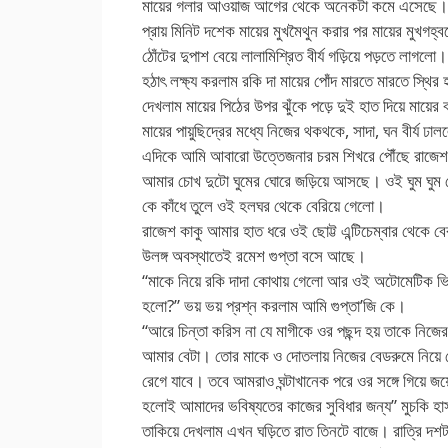
মায়ের গলার আওয়াজ আগের থেকে অনেকটা কমে এসেছে। তা
প্রায় মিনিট দশেক মায়ের মুখমৈথুন করার পর মায়ের মুখগহ্
ঠোঁটের দুপাশ বেয়ে লালামিশ্রিত বীর্য গড়িয়ে পড়তে লাগলো।
হঠাৎ লক্ষ্য করলাম রকি দা মায়ের পোঁদ মারতে মারতে স্থি
দেখলাম মায়ের পিঠের উপর ঝুঁকে পড়ে দুই হাত দিয়ে মায়
মায়ের পায়ুছিদ্রের মধ্যে নিজের থকথকে, সাদা, ঘন বীর্য ঢ
এদিকে আমি আবারো উত্তেজনার চরম শিখরে পৌঁছে রাজেশ ক
আমার চোখ দুটো ঘুমের ঘোরে জড়িয়ে আসছে। ওই ঘুম ঘুম 
কে কাঁধে তুলে ওই হলঘর থেকে বেরিয়ে গেলো।
রাজেশ কাকু আমার হাত ধরে ওই ছোট্ট এন্টিচেম্বার থেকে 
উলঙ্গ অবস্থাতেই রমেশ গুপ্তা বসে আছে।
“মাকে নিয়ে রকি দাদা কোথায় গেলো আর ওই অটোমেটিক ভিড
হলো?” ভয় ভয় প্রশ্ন করলাম আমি গুপ্তা’জি কে।
“আরে চিন্তা করিস না যে মাগীকে ওর পছন্দ হয় তাকে নিজের ব
আমার বেটা। তোর মাকে ও দোতলায় নিজের বেডরুমে নিয়ে গে
রেগে যাবে। তবে আমরাও ঘন্টাখানেক পরে ওর সঙ্গে গিয়ে জয
হলোই আমাদের ভবিষ্যতের কাজের সুবিধার জন্য” মুচকি হ
তাকিয়ে দেখলাম এখন ঘড়িতে রাত তিনটে বাজে। রাত্রি দশটা