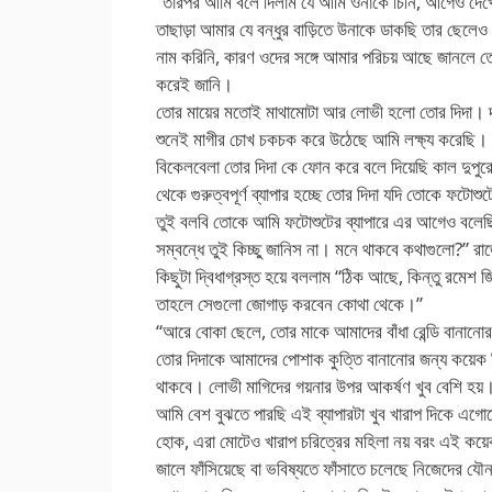
“তারপর আমি বলে দিলাম যে আমি ওনাকে চিনি, আগেও দেখে
তাছাড়া আমার যে বন্ধুর বাড়িতে উনাকে ডাকছি তার ছেলেও
নাম করিনি, কারণ ওদের সঙ্গে আমার পরিচয় আছে জানলে 
করেই জানি।
তোর মায়ের মতোই মাথামোটা আর লোভী হলো তোর দিদা। দশ হ
শুনেই মাগীর চোখ চকচক করে উঠেছে আমি লক্ষ্য করেছি।
বিকেলবেলা তোর দিদা কে ফোন করে বলে দিয়েছি কাল দুপুরে
থেকে গুরুত্বপূর্ণ ব্যাপার হচ্ছে তোর দিদা যদি তোকে ফটোশু
তুই বলবি তোকে আমি ফটোশুটের ব্যাপারে এর আগেও বলেছিল
সম্বন্ধে তুই কিচ্ছু জানিস না। মনে থাকবে কথাগুলো?” 
কিছুটা দ্বিধাগ্রস্ত হয়ে বললাম “ঠিক আছে, কিন্তু রমেশ 
তাহলে সেগুলো জোগাড় করবেন কোথা থেকে।”
“আরে বোকা ছেলে, তোর মাকে আমাদের বাঁধা রেন্ডি বানানোর
তোর দিদাকে আমাদের পোশাক কুত্তি বানানোর জন্য কয়েক পি
থাকবে। লোভী মাগিদের গয়নার উপর আকর্ষণ খুব বেশি হয়
আমি বেশ বুঝতে পারছি এই ব্যাপারটা খুব খারাপ দিকে এগো
হোক, এরা মোটেও খারাপ চরিত্রের মহিলা নয় বরং এই কয়েক
জালে ফাঁসিয়েছে বা ভবিষ্যতে ফাঁসাতে চলেছে নিজেদের যৌন