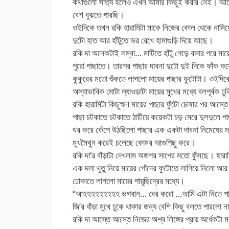
কথাগুলো সত্যি হলেও এখন আমার কিছুই করার নেই। আস্ত
বেশ বুঝতে পারছি।
ওইদিকে তখন রকি হারামিটা মাকে নিজের কোল থেকে নামিয়ে
দুটো হাত আর হাঁটুতে ভর রেখে হামাগুড়ি দিয়ে আছে।
রকি দা অনেকটাই লম্বা… মাটিতে হাঁটু গেড়ে বসার পরে মায়ে
পুরো পাছাতে। তারপর পাছার দাবনা দুটো দুই দিকে ফাঁক করে
কুকুরের মতো শুঁকতে লাগলো মায়ের পাছার ফুটোটা। ওইদিকে
অস্বাভাবিক মোটা ল্যাওড়াটা মায়ের মুখের মধ্যে বলপূর্বক ঢু
রকি হারামিটা কিছুক্ষণ মায়ের পাছার ফুঁটো চোষার পর আস্তে
পাছা চটকাতে চটকাতে ঠাটিয়ে কয়েকটা চড় মেরে দুলদুলে প
থর করে কেঁপে উঠছিলো পাছার এক একটা দাবনা নিমেষের মধ্
মুখমৈথুন করেই চলেছে কোমর আগুপিছু করে।
রকি দা’র বাঁড়াটা দেখলাম অজগর সাপের মতো ফুঁসছে। হারাম
এক দলা থুতু নিয়ে মায়ের পোঁদের ফুটোতে লাগিয়ে নিলো আর ন
ঢোকাতে লাগলো মায়ের পায়ূছিদ্রের মধ্যে।
“আহহহহহহহহহ ভগবান… বের করো …আমি এটা নিতে পারবো 
জি’র বাঁড়া মুখে ঢুকে থাকার জন্য বেশি কিছু বলতে পারলো ন
রকি দা আস্তে আস্তে নিজের অশ্ব লিঙ্গের প্রায় অর্ধেকটা মা