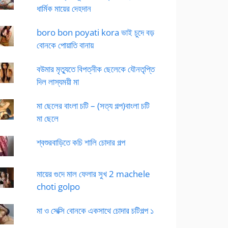
ধার্মিক মায়ের দেহদান
boro bon poyati kora ভাই চুদে বড়
বোনকে পোয়াতি বানায়
বউমার মৃত্যুতে বিপত্নীক ছেলেকে যৌনতৃপ্তি
দিল লাস্যময়ী মা
মা ছেলের বাংলা চটি – (সত্য গল্প)বাংলা চটি
মা ছেলে
শ্বশুরবাড়িতে কচি শালি চোদার গল্প
মায়ের গুদে মাল ফেলার সুখ 2 machele
choti golpo
মা ও সেক্সি বোনকে একসাথে চোদার চটিগল্প ১