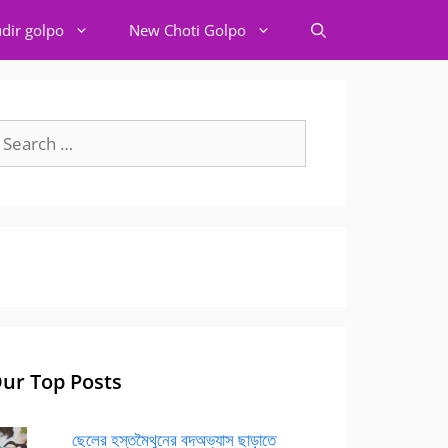
dir golpo
New Choti Golpo
earch
r:
ur Top Posts
ছেলের হস্তমৈথুনের বদঅভ্যাস ছাড়াতে