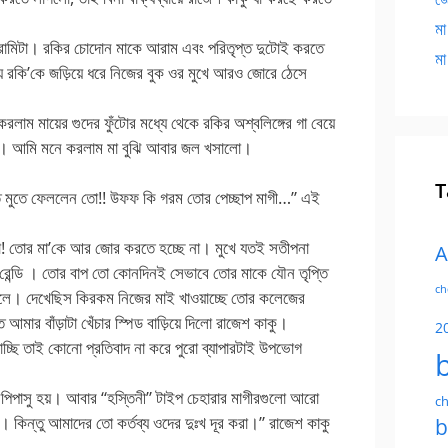
মা
হারামিটা। রকির চোদোন মাকে আরাম এবং পরিতৃপ্ত দুটোই করতে
মা
ে রকি’কে জড়িয়ে ধরে নিজের বুক ওর মুখে আরও জোরে ঠেসে
রলাম মায়ের গুদের ফুঁটোর মধ্যে থেকে রকির অশ্বলিঙ্গের গা বেয়ে
ো। আমি মনে করলাম মা বুঝি আবার জল খসালো।
T
েতে মুতে ফেললেন তো!! উফফ কি গরম তোর পেচ্ছাপ মাগী…” এই
টা! তোর মা’কে আর জোর করতে হচ্ছে না। মুখে যতই সতীপনা
A
রেন্ডি । তোর বাপ তো কোনদিনই সেভাবে তোর মাকে যৌন তৃপ্তি
ch
লে। দেখেছিস কিরকম নিজের মাই খাওয়াচ্ছে তোর কলেজের
আমার বাঁড়াটা খেঁচার স্পিড বাড়িয়ে দিলো রাজেশ কাকু।
2
্ছি তাই কোনো প্রতিবাদ না করে পুরো ব্যাপারটাই উপভোগ
পিপাসু হয়। আবার “হস্তিনী” টাইপ চেহারার মাগীরগুলো আরো
ch
। কিন্তু আমাদের তো কর্তব্য ওদের দুঃখ দূর করা।” রাজেশ কাকু
b