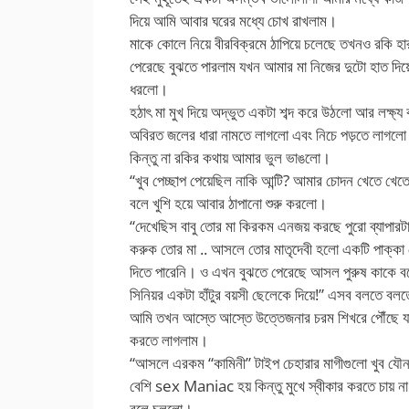
দিয়ে আমি আবার ঘরের মধ্যে চোখ রাখলাম।
মাকে কোলে নিয়ে বীরবিক্রমে ঠাপিয়ে চলেছে তখনও রকি 
পেরেছে বুঝতে পারলাম যখন আমার মা নিজের দুটো হাত দিয়
ধরলো।
হঠাৎ মা মুখ দিয়ে অদ্ভুত একটা শব্দ করে উঠলো আর লক্ষ্য ক
অবিরত জলের ধারা নামতে লাগলো এবং নিচে পড়তে লাগল
কিন্তু না রকির কথায় আমার ভুল ভাঙলো।
“খুব পেচ্ছাপ পেয়েছিল নাকি আন্টি? আমার চোদন খেতে খ
বলে খুশি হয়ে আবার ঠাপানো শুরু করলো।
“দেখেছিস বাবু তোর মা কিরকম এনজয় করছে পুরো ব্যাপার
করুক তোর মা .. আসলে তোর মাতৃদেবী হলো একটি পাক্কা 
দিতে পারেনি। ও এখন বুঝতে পেরেছে আসল পুরুষ কাকে ব
সিনিয়র একটা হাঁটুর বয়সী ছেলেকে দিয়ে!” এসব বলতে বলতে 
আমি তখন আস্তে আস্তে উত্তেজনার চরম শিখরে পৌঁছে যাচ
করতে লাগলাম।
“আসলে এরকম “কামিনী” টাইপ চেহারার মাগীগুলো খুব যৌন
বেশি sex Maniac হয় কিন্তু মুখে স্বীকার করতে চায় না
বলে চললো।