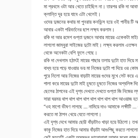
মা প্রথমে ওটা আর খেতে চাইছিল না। তারপর রকি দা আবার
ক্লান্তি দূর হয়ে যাবে এটা খেলেই।
ওদের দুজনের কথায় মা পুনরায় কনভিন্স হয়ে ওই পানীয় টি 
আবার একটা পরিবর্তনের ছাপ লক্ষ্য করলাম।
রকি দা আর রমেশ গুপ্তা দুজনে আবার মায়ের একেকটা মাইয
লাগলো জাম্বুরা সাইজের দুটো মাই। লক্ষ্য করলাম এতক্ষন 
থেকে অনেকটা বেশি ফুলে গেছে।
রকি দা দেখলাম হঠাৎই মায়ের পাছার তলায় দুটো হাত দিয়ে মা
বাধ্য হয়ে পড়ে যাওয়ার ভয় মা নিজের দুটো পা দিয়ে ওর 
পুরে নিলো আর নিজের বাড়াটা মায়ের গুদের মুখে সেট করে এ
পালা করে মায়ের দুটো মাই চুষতে চুষতে নিজের অশ্বলিঙ্গ দ
ছেলের ঠাপনের এই দৃশ্য দেখতে দেখতে গুপ্তা জি নিজের ল
সারা ঘরময় থাপ থাপ থাপ থাপ থাপ থাপ থাপ থাপ আওয়াজ 
“ওহ মাগো ভীষণ লাগছে … নামিয়ে দাও আমাকে লক্ষীটি … 
করতে মা ঠাপন খেয়ে যেতে লাগলো।
এই দৃশ্য দেখে আমার ছোট্ট বাঁড়াটাও খাড়া হয়ে উঠলো। ত
কাকু নিজের হাত দিয়ে আমার বাঁড়াটা আগুপিছু করতে লাগল
সেই মুহূর্তেই একটা অসম্ভব ভালোলাগা আমার মধ্যে কাজ ক