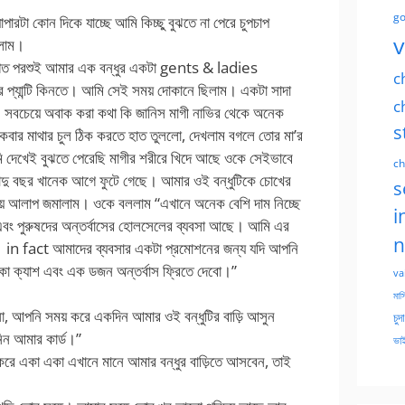
go
াপারটা কোন দিকে যাচ্ছে আমি কিচ্ছু বুঝতে না পেরে চুপচাপ
v
গলাম।
ী। গত পরশুই আমার এক বন্ধুর একটা gents & ladies
c
যান্টি কিনতে। আমি সেই সময় দোকানে ছিলাম। একটা সাদা
c
। সবচেয়ে অবাক করা কথা কি জানিস মাগী নাভির থেকে অনেক
s
কবার মাথার চুল ঠিক করতে হাত তুললো, দেখলাম বগলে তোর মা’র
ি দেখেই বুঝতে পেরেছি মাগীর শরীরে খিদে আছে ওকে সেইভাবে
ch
দাদু বছর খানেক আগে ফুটে গেছে। আমার ওই বন্ধুটিকে চোখের
s
িয়ে আলাপ জমালাম। ওকে বললাম “এখানে অনেক বেশি দাম নিচ্ছে
i
বং পুরুষদের অন্তর্বাসের হোলসেলের ব্যবসা আছে। আমি এর
n
in fact আমাদের ব্যবসার একটা প্রমোশনের জন্য যদি আপনি
া ক্যাশ এবং এক ডজন অন্তর্বাস ফ্রিতে দেবো।”
va
মাসি
বেনা, আপনি সময় করে একদিন আমার ওই বন্ধুটির বাড়ি আসুন
চুদ
িন আমার কার্ড।”
ভাই
রে একা একা এখানে মানে আমার বন্ধুর বাড়িতে আসবেন, তাই