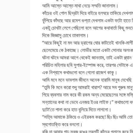
আমি আস্তে আস্তে মাথা নেড়ে সম্মতি জানালাম।
কাঁচের ওই গোল ছিদ্রটা দিয়ে বাইরে হলঘরে তাকিয়ে দেখলাম 
ফুঁপিয়ে কাঁদছে আর রমেশ গুপ্তা দেখলাম একটা ফটো হাতে ন
একটু চোখটা লেগে গেছিলো বলে আগের কথাবার্তা কিছু শুনত
দিকে জিজ্ঞাসু চোখে তাকালাম।
“আরে কিছুই না মদ আর ড্রাগের ঘোর কাটতেই খানকি-মাগী
ছেলেমেয়ে কে ঠকাচ্ছে। লোভীর মতো একটা সোনার অলংকার
ঘটনা ঘটবে আমরা আগে থেকেই জানতাম, তাই একটা প্ল্যান
পরিচিত মহিলার ছবি সুপার-ইম্পোজ করে, তারপর সেটাকে এ
এক নিশ্বাসে কথাগুলো বলে গেলো রাজেশ কাকু।
আমি মনে মনে ভাবলাম জীবনে অনেক হারামি মানুষ দেখেছি 
“তুমি কি মনে করো শুধু আমরাই খারাপ? আরে সব পুরুষ মা
গিয়ে ব্যবসার নাম করে কী রকম অন্য মেয়েছেলের সঙ্গে মস্ত
সন্তানের কথা না ভেবে এনজয় ইওর লাইফ।” কথাগুলো বলত
দুটো’তে পালা করে হাত বুলিয়ে দিতে লাগলো।
“সত্যি আমাকে ঠকিয়ে ও এইরকম করছে! ছিঃ ছিঃ আমি তো ভা
স্বগোতক্তি করে বললো।
রকি দা আবার গাঢ় সবুজ রঙের তরলটি কাঁচের গ্লাসে করে ন