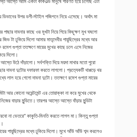
ে আস্তে আমি একটা কাকওল্ড মানুষে পরিণত হয়ে চলেছি এটা
 ডিভানের উপর ডগী-স্টাইল পজিশনে নিয়ে এসেছে। অর্থাৎ মা
র পাছার দাবনার কাছে ওর মুখটা নিয়ে গিয়ে কিছুক্ষণ মুখ ঘষলো
 জিভ টা ঢুকিয়ে দিলো আমার মাতৃদেবীর পায়ুছিদ্রের মধ্যে আর
 রমেশ গুপ্তা ততক্ষণে মায়ের মুখের কাছে চলে এসে নিজের
কিয়ে দিলো।
 আস্তে উঠে দাঁড়ালো। সর্বশক্তি দিয়ে ময়দা মাখার মতো পুরো
াছার দাবনা দুটোর দফারফা করতে লাগলো। প্রত্যেকটি থাপ্পড়ে থর
যে লাল হয়ে গেলো দাবনা দুটো। ততক্ষণে রমেশ গুপ্তা মায়ের
িটা আর কোনো অয়েন্টমেন্ট এর তোয়াক্কা না করে মুখের থেকে
িজের বাড়ার মুন্ডিতে। তারপর আস্তে আস্তে বাঁড়ার মুন্ডিটা
না ভেতরে” কাকুতি-মিনতি করতে লাগল মা। কিন্তু গুপ্তা
া।
য়ের পায়ুছিদ্রের মধ্যে ঢুকিয়ে দিলো। মুখে আঁউ আঁউ শব্দ করলেও