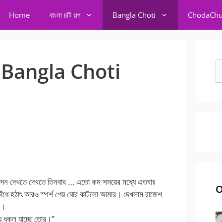
Home
বাংলা চটি গল্প
Bangla Choti
ChodaChu
৪] – Bangla Choti
S
fo
গণচোদন দেখতে দেখতে তিনবার … এতো কম সময়ের মধ্যে এতবার
O
কাঁধে হঠাৎ কারও স্পর্শ পেয় ঘোর কাটলো আমার। দেখলাম রাজেশ
ে।
 যে ধকল যাচ্ছে তোর।”