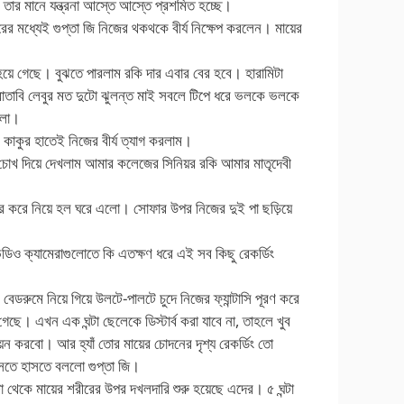
র মানে যন্ত্রনা আস্তে আস্তে প্রশমিত হচ্ছে।
বরের মধ্যেই গুপ্তা জি নিজের থকথকে বীর্য নিক্ষেপ করলেন। মায়ের
র হয়ে গেছে। বুঝতে পারলাম রকি দার এবার বের হবে। হারামিটা
ের বাতাবি লেবুর মত দুটো ঝুলন্ত মাই সবলে টিপে ধরে ভলকে ভলকে
াললো।
াকুর হাতেই নিজের বীর্য ত্যাগ করলাম।
চোখ দিয়ে দেখলাম আমার কলেজের সিনিয়র রকি আমার মাতৃদেবী
বের করে নিয়ে হল ঘরে এলো। সোফার উপর নিজের দুই পা ছড়িয়ে
িও ক্যামেরাগুলোতে কি এতক্ষণ ধরে এই সব কিছু রেকর্ডিং
েডরুমে নিয়ে গিয়ে উলটে-পালটে চুদে নিজের ফ্যান্টাসি পূরণ করে
ছে। এখন এক ঘন্টা ছেলেকে ডিস্টার্ব করা যাবে না, তাহলে খুব
়েন করবো। আর হ্যাঁ তোর মায়ের চোদনের দৃশ্য রেকর্ডিং তো
াসতে হাসতে বললো গুপ্তা জি।
 থেকে মায়ের শরীরের উপর দখলদারি শুরু হয়েছে এদের। ৫ ঘন্টা