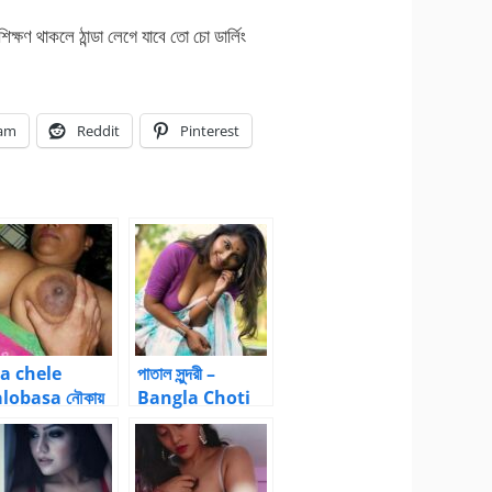
ক্ষণ থাকলে ঠান্ডা লেগে যাবে তো চো ডার্লিং
ram
Reddit
Pinterest
a chele
পাতাল সুন্দরী –
lobasa নৌকায়
Bangla Choti
 ও ছেলের ভালোবাসার
Collections
সার – 14 by চোদন
ুর