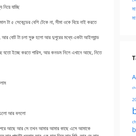
িয়ে যাচ্ছি
মা
মা
াল টা ৫ সেকেন্ডের বেশি টেকে না, সীমা ওকে বিয়ে নাই করতে
 আর বোট টা চলা সুরু হলো আর দুপুরের মধ্যে একটা আইল্যান্ড
চ্ছে যতো ইচ্ছে করতে পারিস, আর কনডম নিলে এখানে আছে, নিতে
T
A
িলাম
ch
2
া এলো আর বললো
ch
্টি পরে আছে আর সে তখন আমার আমার কাছে এসে আমাকে
b
ে তার পাছাটা ধরলাম আর এক হাত দিয়ে তার পিঠ, আর সে তার