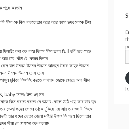
 পছন্দ করতাম
S
ি সীমা কে কিস করতে তার বড়ো বড়ো ডাসা দুধগুলোকে টিপা
E
t
p
ে ফিঙ্গারিং করা শুরু করে দিলাম সীমা তখন full হর্ণি হয়ে গেছে
E
ম আর তার বোঁটা টে কোমর দিলাম
A
েয়ে ফেল বাল উমমম উমমম উমমম আহহম উফফ আহহ উমমম
মমম উমমম উমমম চোস চোস
ঙ্গুল ঢুকিয়ে ফিঙ্গারিং করতে লাগলাম জোড়ে জোড়ে আর সীমা
J
 baby আহ্হঃ উম্ম ওহ্ মম
ে আমাকে কিস করতে করতে সে আমার কোলে উঠে পড়ে আর তার দুধ
ার ভেজা গুদের ভেতর থেকে ঢুকিয়ে দিয় আর তার গুদ টা ভিজে
াড়াটা তার গুদের ভেতর গেলো মাইরি উফফ কি গরম ছিলো তার
রপর সীমা কে ঠাপানো শুরু করলাম