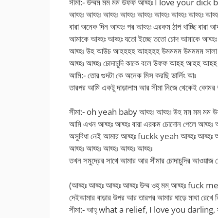
সীমা:- উম্মম মম মম উফফ আহ্হঃ I love your dick ba
আহ্হঃ আহ্হঃ আহ্হঃ আহ্হঃ আহ্হঃ আহ্হঃ আহ্হঃ আহ্হঃ আহ্হ
বারা অনেক দিন আহ্হঃ পর আহ্হঃ এরকম ঠাপ খাচ্ছি বারা আহ
আমাকে আহ্হঃ আহ্হঃ যতো ইচ্ছে ততো চোদ আমাকে আহ্হঃ
আহ্হঃ উহ আউচ আহহহহ আহহহহ উমমমম উমমমম সালা বিয়ে
আহ্হঃ আহ্হঃ চোদাচূদি কাকে বলে উফফ আহহ আহ
আমি:- তোর গুদটা কে অনেক মিস করছি ডার্লিং আঃ
তারপর আমি একটু দাড়ালাম আর সীমা নিজে থেকেই কোমর দ
সীমা:- oh yeah baby আহ্হঃ আহ্হঃ উহ মম মম মম উ
আমি এখন আহ্হঃ আহ্হঃ বারা এরকম চোদোন পেলে আহ্হঃ আহ
অসুবিধা নেই আমার আহ্হঃ fuckk yeah আহ্হঃ আহ্হ
আহ্হঃ আহ্হঃ আহ্হঃ আহ্হঃ আহ্হঃ
তখন সমুদ্রের সাথে আমার আর সীমার চোদাচুদির আওয়াজ শ
(আহ্হঃ আহ্হঃ আহ্হঃ আহ্হঃ উম্ম ওহ্ মম্ আহ্হঃ fuck m
দেইআমার বাড়ার উপর আর তারপর আমার ঘাড়ে মাথা রেখে নি
সীমা:- আহ্ what a relief, I love you darling, সালা