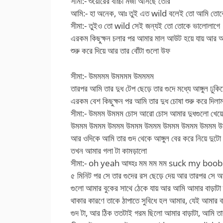
সীমা:- শুয়োরের বাচ্চা মজা আসছে তোর
আমি:- হা অনেক, আঃ তুই এত wild বলেই তো আমি তোকে
সীমা:- তুইও তো wild সেই জন্যই তো তোকে ভালোলাগে
এরকম কিছুক্ষন চলার পর আমার মাল আউট হয়ে যায় আর আম
শুরু করে দিয়ে আর তার বোঁটা গুলো উফ
সীমা:- উমমমম উমমমম উমমমম
তারপর আমি তার দুধ টেপ ছেড়ে তার গুদে মধ্যে আঙ্গুল ঢুকিয়
এরকম বেশ কিছুক্ষন পর আমি তার দুধ চোষা শুরু করে দিলা
সীমা:- উমমম উমমম চোস আরো চোস আমার দুধগুলো খ
উমমম উমমম উমমম উমমম উমমম উমমম উমমম উমমম উ
আর ওদিকে আমি তার গুদ থেকে আঙ্গুল বের করে নিয়ে দুটো আ
তখন আমার গলা টা কামড়ালো
সীমা:- oh yeah আহ্হঃ মম মম মম suck my boobs,
৫ মিনিট পর সে তার গুদের রস ছেড়ে দেয় আর তারপর স
গুলো আমার বুকের সাথে ঠেকে যায় আর আমি আমার বাড়াটা ত
থাকার কারণে তাকে ঠাপাতে সুবিধে হল আমার, যেই আমার ব
গুদ টা, আর ঠিক ততটাই গরম ছিলো আমার বাড়াটা, আমি তা