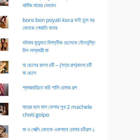
ধার্মিক মায়ের দেহদান
boro bon poyati kora ভাই চুদে বড়
বোনকে পোয়াতি বানায়
বউমার মৃত্যুতে বিপত্নীক ছেলেকে যৌনতৃপ্তি
দিল লাস্যময়ী মা
মা ছেলের বাংলা চটি – (সত্য গল্প)বাংলা চটি
মা ছেলে
শ্বশুরবাড়িতে কচি শালি চোদার গল্প
মায়ের গুদে মাল ফেলার সুখ 2 machele
choti golpo
মা ও সেক্সি বোনকে একসাথে চোদার চটিগল্প ১