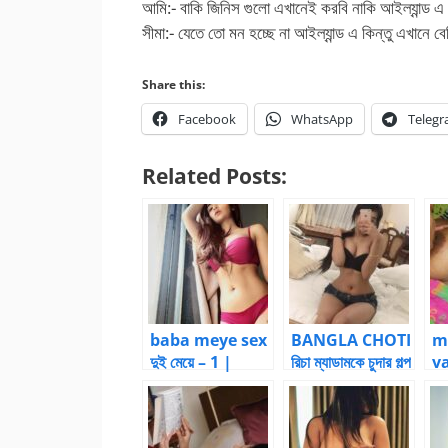
আমি:- বাকি জিনিস গুলো এখানেই করবি নাকি আইল্যান্ড এ
সীমা:- যেতে তো মন হচ্ছে না আইল্যান্ড এ কিন্তু এখানে বেশি
Share this:
Facebook
WhatsApp
Teleg
Related Posts:
baba meye sex
BANGLA CHOTI
m
দুই মেয়ে – 1 |
রিচা ম্যাডামকে চুদার গল্প
va
Bangla choti
– ম্যাডামকে চুদার গল্প
মা
kahini
সং
ঠাক