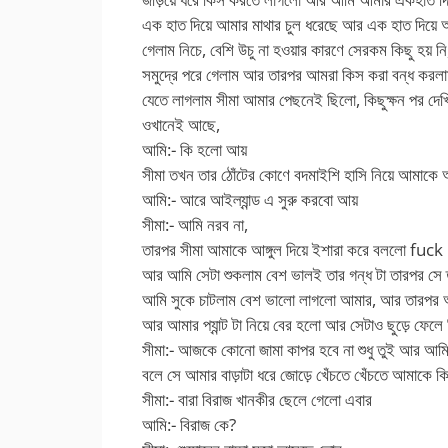
এক হাত দিয়ে আমার মাথার চুল ধরেছে আর এক হাত দিয়
গেলাম নিচে, বেশি উচু না হওয়ার কারণে সেরকম কিছু হ
সমুদ্রে পরে গেলাম আর তারপর আমরা কিস করা বন্ধ করলা
যেতে লাগলাম সীমা আমার পেছনেই ছিলো, কিছুক্ষন পর দে
ওখানেই আছে,
আমি:- কি হলো আয়
সীমা তখন তার ঠোঁটের কোণে বদমাইশি হাসি নিয়ে আমাকে আঙ
আমি:- আরে আইল্যান্ড এ সুরু করবো আয়
সীমা:- আমি নরব না,
তারপর সীমা আমাকে আঙ্গুল দিয়ে ইশারা করে বললো fuck 
আর আমি সেটা শুকলাম বেশ ভালই তার গন্ধ টা তারপর সে তার 
আমি সুকে চাটলাম বেশ ভালো লাগলো আমার, আর তারপর আম
আর আমার প্যান্ট টা নিয়ে বের হলো আর সেটাও ছুড়ে ফে
সীমা:- আজকে কোনো জামা কাপর হবে না শুধু তুই আর আম
বলে সে আমার বাড়াটা ধরে জোড়ে খেঁচতে খেঁচতে আমা
সীমা:- বারা বিরাজ খানকীর ছেলে গেলো এবার
আমি:- বিরাজ কে?