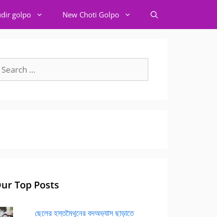
dir golpo
New Choti Golpo
earch
r:
ur Top Posts
ছেলের হস্তমৈথুনের বদঅভ্যাস ছাড়াতে