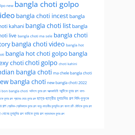
bangla choti golpo
lpo new
ideo
bangla choti incest
bangla
bangla choti list
hoti kahani
bangla
bangla choti
hoti live
bangla choti ma sele
tory
bangla choti video
bangla hot
bangla hot choti golpo
bangla
oti
choti golpo
exy choti
choti kahini
ndian bangla choti
ma chele bangla choti
ew bangla choti
new bangla choti 2022
অফিসে চুদার গল্প
আত্মকাহিনী
আন্টিকে চুদার গল্প
খালা-
i bon bangla choti
ছাত্র-ছাত্রীর চুদাচদির গল্প
পিসি-ফুফুকে
কে চুদার গল্প
গ্রামের মেয়ে চুদার গল্প
ার গল্প
প্রেমিক-প্রেমিকাকে চুদার গল্প
বন্ধু-বান্ধবীর চুদাচুদির গল্প
বাংলা চটি
বৌদিকে চুদার গল্প
-বোনের চুদাচুদির গল্প
ভাবিকে চুদার গল্প
ম্যাডামকে চুদার গল্প