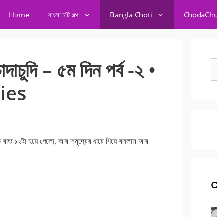
Home
বাংলা চটি গল্প
Bangla Choti
ChodaChu
োদাচুদি – ৫ম দিন পর্ব -২ •
S
fo
ies
 রাত ১২টা হয়ে গেলো, আর সমুদ্রের ধারে গিয়ে বসলাম আর
O