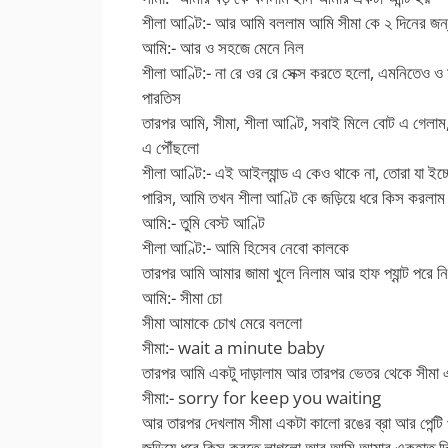
শীলা আণ্টি:- আর আমি বললাম আমি সীমা কে ২ দিনের জন্য ন
আমি:- আর ও সহজে মেনে নিল
শীলা আণ্টি:- না রে ওর রে সেক্স করতে হলো, এমনিতেও ও ম
পারতিস
তারপর আমি, সীমা, শীলা আণ্টি, সবাই মিলে বোট এ গেলাম,
এ পৌঁছলো
শীলা আণ্টি:- এই আইল্যান্ড এ কেও থাকে না, তোরা যা ই
পারিস, আমি তখন শীলা আণ্টি কে জড়িয়ে ধরে কিস করলাম
আমি:- তুমি বেস্ট আণ্টি
শীলা আণ্টি:- আমি হিসেব নেবো কালকে
তারপর আমি আমার জামা খুলে নিলাম আর হাফ প্যান্ট পরে ন
আমি:- সীমা চো
সীমা আমাকে চোখ মেরে বললো
সীমা:- wait a minute baby
তারপর আমি একটু দাড়ালাম আর তারপর ভেতর থেকে সীম
সীমা:- sorry for keep you waiting
আর তারপর দেখলাম সীমা একটা কালো রঙের ব্রা আর পেন
জড়িয়ে ধরে কিস করতে লাগলো আর আমি আমার একহাত দিয়