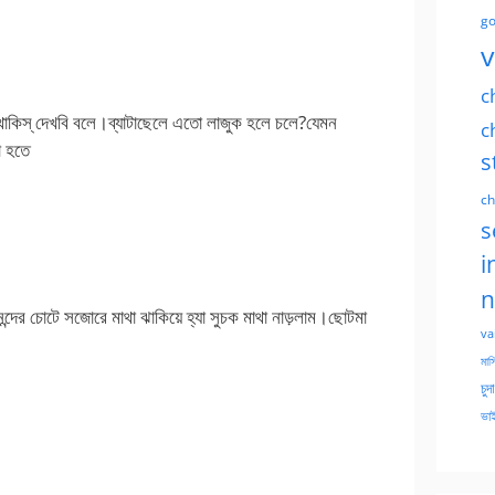
go
v
c
থাকিস্ দেখবি বলে।ব্যাটাছেলে এতো লাজুক হলে চলে?যেমন
c
া হতে
s
ch
s
i
n
দের চোটে সজোরে মাথা ঝাকিয়ে হ্যা সুচক মাথা নাড়লাম।ছোটমা
va
মাসি
চুদ
ভাই