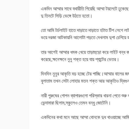
একদিন আম্মার সাথে যথারীতি গিয়েছি আম্মা টয়লেটে ঢুকেছে 
দু তিনটে সিড়ি ভেঙ্গে উঠতে হতো।
তো আমি টর্চলাইট হাতে দাড়াতে দাড়াতে হটাত টিপ লেগে ল
ভয়ে দরজা আটকায়নি আলোটা পড়তে দেখলাম দুপা চেগিয়ে হ
তার আগেই আম্মার ধমক খেয়ে তাড়াহুড়ো করে লাইট বন্ধ
করেছে,ক্ষনেক্ষনে নুনু শক্ত হয়ে যায় প্যান্টের ভেতর।
দিনদিন নুনুর আকৃতি বড় হচ্ছে টের পাচ্ছি।আম্মার বালের জ
বুলাতাম তখন সেটা লোহার মতন শক্ত আর আকৃতিও দ্বিগু
নারী পুরুষের গোপন ব্যাপারগুলো পরিস্কার ধারনা পেতে শু
ভেন্দামারা ছিলাম,স্কুলেও তেমন বন্ধু জোটেনি।
একদিনের কথা মনে আছে আম্মা বোনকে দুধ খাওয়াচ্ছে আম