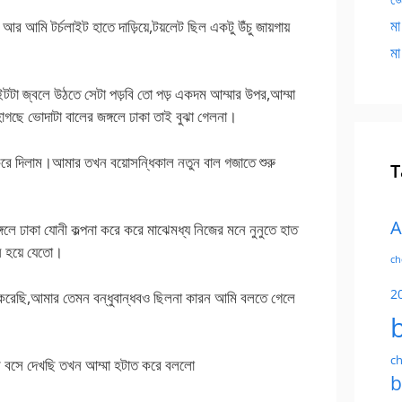
মা
আর আমি টর্চলাইট হাতে দাড়িয়ে,টয়লেট ছিল একটু উঁচু জায়গায়
মা
াইটটা জ্বলে উঠতে সেটা পড়বি তো পড় একদম আম্মার উপর,আম্মা
াগছে ভোদাটা বালের জঙ্গলে ঢাকা তাই বুঝা গেলনা।
 করে দিলাম।আমার তখন বয়োসন্ধিকাল নতুন বাল গজাতে শুরু
T
A
ঙ্গলে ঢাকা যোনী কল্পনা করে করে মাঝেমধ্য নিজের মনে নুনুতে হাত
ন হয়ে যেতো।
ch
2
রু করেছি,আমার তেমন বন্ধুবান্ধবও ছিলনা কারন আমি বলতে গেলে
ch
ি বসে দেখছি তখন আম্মা হটাত করে বললো
b