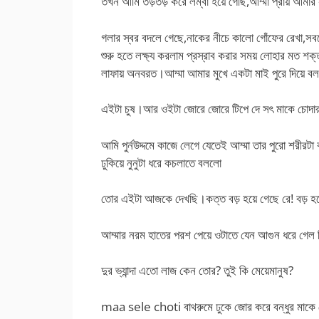
তখন আমি তড়তড় করে লম্বা হয়ে গেছি,আম্মা প্রায় আমার 
গলার স্বর বদলে গেছে,নাকের নীচে কালো গোঁফের রেখা,সবচেয়ে
শুরু হতে লক্ষ্য করলাম প্রস্রাব করার সময় লোহার মত শক্ত
লাফায় অনবরত।আম্মা আমার মুখে একটা মাই পুরে দিয়ে ব
এইটা চুষ।আর ওইটা জোরে জোরে টিপে দে সৎ মাকে চোদার 
আমি পুর্নউদ্দমে কাজে লেগে যেতেই আম্মা তার পুরো শরীরটা 
ঢুকিয়ে নুনুটা ধরে কচলাতে বললো
তোর এইটা আজকে দেখছি।কত্ত বড় হয়ে গেছে রে! বড় হ
আম্মার নরম হাতের পরশ পেয়ে ওটাতে যেন আগুন ধরে গেল 
দুর ভ্যান্দা এতো লাজ কেন তোর? তুই কি মেয়েমানুষ?
maa sele choti বাথরুমে ঢুকে জোর করে বন্ধুর মাকে চ