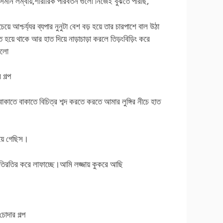
সমান লম্বায়,শারীরিক পরিবর্তন গুলো নিজেই বুঝতে পারছি,
 আশ্চর্য্যর ব্যপার নুনুটা বেশ বড় হয়ে তার চারপাশে বাল উঠা
 হয়ে থাকে আর হাত দিয়ে নাড়াচাড়া করলে তিড়ংবিড়িং করে
ললো
গল্প
বাকাতে বাকাতে বিচিত্র শব্দ করতে করতে আমার লুঙ্গির নীচে হাত
য়ে গেছিস।
তিরতির করে লাফাচ্ছে।আমি লজ্জায় কুকরে আছি
োদার গল্প