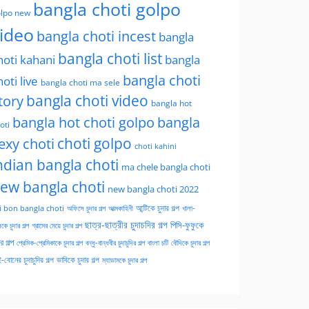
bangla choti golpo
lpo new
ideo
bangla choti incest
bangla
bangla choti list
hoti kahani
bangla
bangla choti
hoti live
bangla choti ma sele
tory
bangla choti video
bangla hot
bangla hot choti golpo
bangla
oti
choti golpo
exy choti
choti kahini
ndian bangla choti
ma chele bangla choti
ew bangla choti
new bangla choti 2022
অফিসে চুদার গল্প
আত্মকাহিনী
আন্টিকে চুদার গল্প
খালা-
i bon bangla choti
ছাত্র-ছাত্রীর চুদাচদির গল্প
পিসি-ফুফুকে
কে চুদার গল্প
গ্রামের মেয়ে চুদার গল্প
ার গল্প
প্রেমিক-প্রেমিকাকে চুদার গল্প
বন্ধু-বান্ধবীর চুদাচুদির গল্প
বাংলা চটি
বৌদিকে চুদার গল্প
-বোনের চুদাচুদির গল্প
ভাবিকে চুদার গল্প
ম্যাডামকে চুদার গল্প