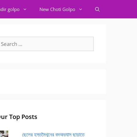
dir golpo
New Choti Golpo
earch
r:
ur Top Posts
ছেলের হস্তমৈথুনের বদঅভ্যাস ছাড়াতে