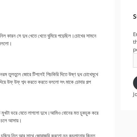
S
E
নিল কারন সে দুধ খেতে খেতে ঘুমিয়ে পড়েছিল।চোখের সামনে
t
া বললো।
p
E
A
রম তুলতুলে জোরে টিপলেই পিচকিরি দিতে উষ্ণ দুধ চোখেমুখে
দিয়ে উফ্ উফ্ শব্দ করতে করতে বললো সৎ মাকে চোদার গল্প
J
ে মুখটা ভরে যেতে লাগলো দুধে।আমিও বোনের মত চুকচুক করে
ী চলে আসায়।
 চুষিয়ে নিত আর সাথে জোরাজুরি করতো নুনু কচলানোর কিন্তু