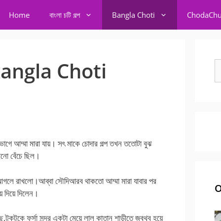
Home
বাংলা চটি গল্প
Bangla Choti
ChodaChu
– Bangla Choti
S
fo
ে আম্মা মারা যায়। সৎ মাকে চোদার গল্প তখন ততোটা বুঝ
খনো বেঁচে ছিল।
ে আগলে রাখলো।আব্বা সৌদিআরব থাকতো আম্মা মারা যাবার পর
O
ে দিয়ে দিলেন।
কটুকে ফর্সা সুন্দর একটা মেয়ে লাল কাতান শাড়ীতে জবুথবু হয়ে