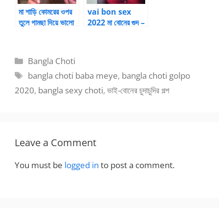
মা শাড়ি কোমরের ওপর
vai bon sex
তুলে গামছা দিয়ে ভালো
2022 মা বোনের গুদ –
করে বেঁধে নিলো এবার
1 by
নিচু হয়ে আমার ধোন
Aminulinslam
মুখে নিলো – Amar
785 | Bangla
Categories
Bangla Choti
ma shari tule
choti kahini
Tags
bangla choti baba meye
,
bangla choti golpo
chumu khete
laglam
2020
,
bangla sexy choti
,
ভাই-বোনের চুদাচুদির গল্প
Leave a Comment
You must be
logged in
to post a comment.