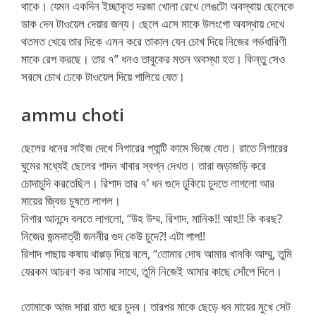
থাকে। যেমন একদিন ইচ্ছাকৃত দরজা খোলা রেখে লেঙটো অবস্থায় ছেলেকে
ডাক দেন টাওয়েল দেয়ার জন্য। ছেলে এসে মাকে উলংগো অবস্থায় দেখে
থতমত খেয়ে তার দিকে এমন করে তাকাল যেন চোখ দিয়ে নিজের গর্ভধারিণী
মাকে রেপ করছে। তার ৭” ধনও তাবুকের মতন অবস্থা হত। কিন্তু সেও
সরমে চোখ ঢেকে টাওয়েল দিয়ে পালিয়ে যেত।
ammu choti
ছেলের ধনের সাইজ দেখে নিগারের প্যান্টি কামে ভিজে যেত। রাতে নিগারের
ঘুমের মধ্যেই ছেলের গাদন খাবার স্বপ্ন দেখত। তারা জড়াজড়ি করে
চোদাচুদি করতেছিল। রিশাদ তার ৭’ ধন গুদে ঢুকিয়ে চুদতে লাগলো আর
মায়ের জ্বিভ চুষতে লাগল।
নিগার আনন্দে বলতে লাগলো, “উহ উম্ম, রিশাদ, মানিক!! আহ!! কি করছ?
নিজের জন্মদাত্রী জননীর গুদ কেউ চুদে?! এটা পাপ!!
রিশাদ পাছায় কষায় থাপ্পড় দিয়ে বলে, “তোমার দোষ আমার খানকি আম্মু, তুমি
যেরকম আচরণ কর আমার সাথে, তুমি নিজেই আমার কাছে সোঁপে দিলে।
তোমাকে আজ সারা রাত ধরে চুদব। তারপর মাকে ছেড়ে ধন মায়ের মুখে সেট