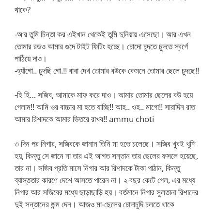
থাকে?
-আর তুমি চিন্তা কর এইখান থেকেই তুমি দুনিয়ায় এসেছো। আর এখন
তোমার রডও আমার গুদে টাইট ফিটিং হচ্ছে। চোদো চুদতে চুদতে স্বর্গে
পাঠিয়ে দাও।
-হ্যাঁগো.. চুদছি গো.!! বাবা দেখ তোমার বউকে কেমনে তোমার ছেলে চুদছে!!
-হি হি… সজিব, আমাকে মাফ করে দাও। আমার তোমার ছেলের বউ হয়ে
গেলাম!! আমি ওর বাচ্চার মা হতে যাচ্ছি!! আহ.. ওহ.. মাগো!! সারাদিন রাত
আমার রিশাদকে আমার ভিতরে রাখব!! ammu choti
৩ দিন পর নিগার, সজিবকে জানান তিনি মা হতে চলেছে। সজিব খুবই খুশি
হয়, কিন্তু সে জানে না তার এই আগত সন্তান তার ছেলের ফসলে হয়েছে,
তার না। সজিব প্রতি মাসে নিগার আর রিশাদকে টাকা পাঠান, কিন্তু
ব্যাস্ততার কারণে দেশে আসতে পারেন না। ২ বছর কেটে গেল, এর মধ্যে
নিগার আর সজিবের মধ্যে ছাড়াছাড়ি হয়। বর্তমানে নিগার সুলতানা রিশাদের
দুই সন্তানের জন্ম দেন। আজও মা-ছেলের চোদাচুদি চলতে থাকে