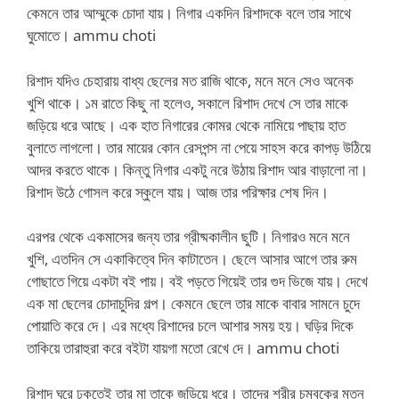
কেমনে তার আম্মুকে চোদা যায়। নিগার একদিন রিশাদকে বলে তার সাথে
ঘুমোতে। ammu choti
রিশাদ যদিও চেহারায় বাধ্য ছেলের মত রাজি থাকে, মনে মনে সেও অনেক
খুশি থাকে। ১ম রাতে কিছু না হলেও, সকালে রিশাদ দেখে সে তার মাকে
জড়িয়ে ধরে আছে। এক হাত নিগারের কোমর থেকে নামিয়ে পাছায় হাত
বুলাতে লাগলো। তার মায়ের কোন রেসপন্স না পেয়ে সাহস করে কাপড় উঠিয়ে
আদর করতে থাকে। কিন্তু নিগার একটু নরে উঠায় রিশাদ আর বাড়ালো না।
রিশাদ উঠে গোসল করে স্কুলে যায়। আজ তার পরিক্ষার শেষ দিন।
এরপর থেকে একমাসের জন্য তার গ্রীষ্মকালীন ছুটি। নিগারও মনে মনে
খুশি, এতদিন সে একাকিত্বে দিন কাটাতেন। ছেলে আসার আগে তার রুম
গোছাতে গিয়ে একটা বই পায়। বই পড়তে গিয়েই তার গুদ ভিজে যায়। দেখে
এক মা ছেলের চোদাচুদির গল্প। কেমনে ছেলে তার মাকে বাবার সামনে চুদে
পোয়াতি করে দে। এর মধ্যে রিশাদের চলে আশার সময় হয়। ঘড়ির দিকে
তাকিয়ে তারাহুরা করে বইটা যায়গা মতো রেখে দে। ammu choti
রিশাদ ঘরে ঢুকতেই তার মা তাকে জড়িয়ে ধরে। তাদের শরীর চুম্বকের মতন