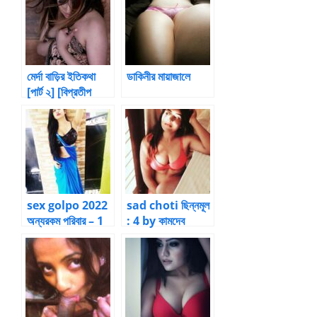
মের্দা বাড়ির ইতিকথা
ডাকিনীর মায়াজালে
[পার্ট ২] [বিপ্রতীপ
স্রোত]
sex golpo 2022
sad choti ছিন্নমূল
অন্যরকম পরিবার – 1
: 4 by কামদেব
by SajibS