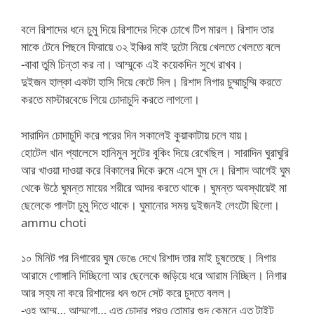
বলে রিশাদের ধনে চুমু দিয়ে রিশাদের দিকে চোখে টিপ মারল। রিশাদ তার
মাকে টেনে পিছনে ফিরায়ে ৩২ ইঞ্চির মাই দুটো নিয়ে খেলতে খেলতে বলে
-বাবা তুমি চিন্তা কর না। আম্মুকে এই কয়েকদিন সুখে রাখব।
দুইজন হাল্কা একটা হাসি দিয়ে কেটে দিল। রিশাদ নিগার চুম্মাচুম্মি করতে
করতে মাস্টারবেডে গিয়ে চোদাচুদি করতে লাগলো।
সারাদিন চোদাচুদি করে পরের দিন সকালেই কুয়াকাটায় চলে যায়।
হোটেল খান প্যালেসে হানিমুন সুটের বুকিং দিয়ে রেখেছিল। সারাদিন ঘুরাঘুরি
আর খাওয়া দাওয়া করে বিকালের দিকে রুমে এসে ঘুম দে। রিশাদ আগেই ঘুম
থেকে উঠে ঘুমন্ত মায়ের শরীরে আদর করতে থাকে। ঘুমন্ত অবস্থায়েই মা
ছেলেকে পালটা চুমু দিতে থাকে। ঘুমানোর সময় দুইজনই লেংটো ছিলো।
ammu choti
১০ মিনিট পর নিগারের ঘুম ভেঙে দেখে রিশাদ তার মাই চুষতেছে। নিগার
আরামে গোঙ্গানি দিচ্ছিলো আর ছেলেকে জড়িয়ে ধরে আরাম নিচ্ছিল। নিগার
আর সহ্য না করে রিশাদের ধন গুদে সেট করে চুদতে বলল।
-ওহ আম্মু… আম্মুগো… এত চোদার পরও তোমার গুদ কেমনে এত টাইট