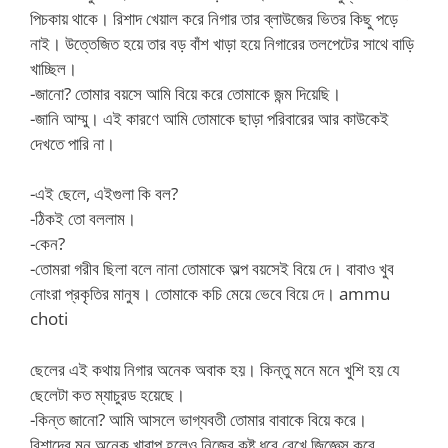
পিচকায় থাকে। রিশাদ খেয়াল করে নিগার তার ব্লাউজের ভিতর কিছু পড়ে
নাই। উত্তেজিত হয়ে তার বড় বাঁশ খাড়া হয়ে নিগারের তলপেটের সাথে বাড়ি
খাচ্ছিল।
-জানো? তোমার বয়সে আমি বিয়ে করে তোমাকে জন্ম দিয়েছি।
-জানি আম্মু। এই কারণে আমি তোমাকে ছাড়া পরিবারের আর কাউকেই
দেখতে পারি না।
-এই ছেলে, এইগুলা কি বল?
-ঠিকই তো বললাম।
-কেন?
-তোমরা গরীব ছিলা বলে নানা তোমাকে অল্প বয়সেই বিয়ে দে। বাবাও খুব
নোংরা প্রকৃতির মানুষ। তোমাকে কচি মেয়ে ভেবে বিয়ে দে। ammu
choti
ছেলের এই কথায় নিগার অনেক অবাক হয়। কিন্তু মনে মনে খুশি হয় যে
ছেলেটা কত ম্যাচুরড হয়েছে।
-কিন্ত জানো? আমি আসলে ভাগ্যবতী তোমার বাবাকে বিয়ে করে।
রিশাদের মন অনেক খারাপ হলেও নিজের কষ্ট ধরে রেখে জিজ্ঞেস করে