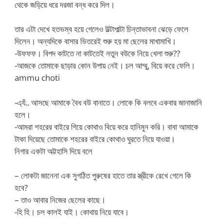
থেকে জড়িয়ে ধরে দরজা বন্ধ করে দিল।
তার এটা দেখে হতভম্ব হয়ে গেলেও উল্টাপাল্টা চিন্তাভাবনা ঝেড়ে ফেলে
দিলেন। অন্যদিকে বাসার ভিতরেই শুরু হয় মা ছেলের মাখামাখি।
-উফফফ। বিপদ কাটতে না কাটতেই নতুন বউকে নিয়ে খেলা শুরু??
-আজকে তোমাকে ছাড়ার কোন উপায় নেই। চল আম্মু, বিয়ে করে ফেলি।
ammu choti
-এ্যঁ.. আসছে আমাকে বৈধ বউ বানাতে। লোকে কি বলবে একবার জানাজানি
হলে।
-আমরা শহরের বাইরে গিয়ে কোথাও বিয়ে করে হানিমুন করি। বাবা আমাকে
টাকা দিয়েছে তোমাকে শহরের বাইরে কোথাও ঘুরতে নিয়ে যাওয়া।
নিগার একটা অট্টহাসি দিয়ে বলে
– লোকটা জানেনা এক সুগঠিত পুরুষের হাতে তার স্ত্রীকে রেখে গেলে কি
হবে?
– তাও আবার নিজের ছেলের কাছে।
-হি হি। চল কালই যাই। কোথায় নিয়ে যাবে।