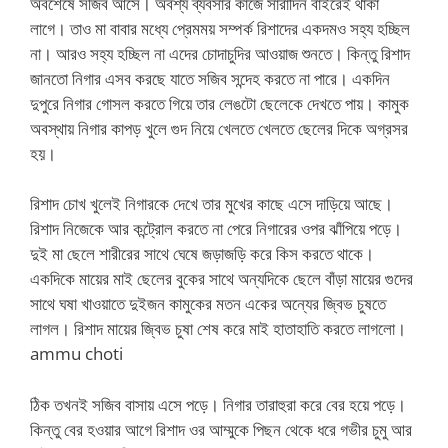
অবশেষে সজিব আসে। অবশ্য ব্যবসার কাজে সারাদিন বাইরেই থাকা
লাগে। তাও মা বাবার মধ্যে প্রেমময় সম্পর্ক রিশাদের একদমও সহ্য হচ্ছিল
না। আরও সহ্য হচ্ছিল না এদের চোদাচুদির আওয়াজ শুনতে। কিন্তু রিশাদ
জানতো নিগার এসব করছে যাতে সজিব সন্দেহ করতে না পারে। একদিন
দুপুরে নিগার গোসল করতে গিয়ে তার লেঙটো ছেলেকে দেখতে পায়। কামুক
অবস্থায় নিগার কাপড় খুলে গুদ নিয়ে খেলতে খেলতে ছেলের দিকে অগ্রসর
হয়।
রিশাদ চোখ খুলেই নিগারকে দেখে তার মুখের কাছে এসে দাড়িয়ে আছে।
রিশাদ নিজেকে আর কন্ট্রোল করতে না পেরে নিগারের ওপর ঝাঁপিয়ে পড়ে।
দুই মা ছেলে শারীরের সাথে ঘেষে জড়াজড়ি করে কিস করতে থাকে।
একদিকে মায়ের মাই ছেলের বুকের সাথে অন্যদিকে ছেলে বাঁড়া মায়ের গুদের
সাথে ঘষা খাওয়াতে দুইজন কামুকের মতন একের অন্যের জ্বিভ চুষতে
লাগল। রিশাদ মায়ের জ্বিভ চুষা শেষ করে মাই হাতাহাতি করতে লাগলো।
ammu choti
ঠিক তখনই সজিব বাসায় এসে পড়ে। নিগার তারাহুরা করে বের হয়ে পড়ে।
কিন্তু বের হওয়ার আগে রিশাদ ওর আম্মুকে পিছন থেকে ধরে গভীর চুমু আর