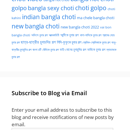
golpo
choti golpo
bangla sexy choti
choti
indian bangla choti
ma chele bangla choti
kahini
new bangla choti
new bangla choti 2022
vai bon
অফিসে চুদার গল্প
আত্মকাহিনী
আন্টিকে চুদার গল্প
খালা-মাসিকে চুদার গল্প
গ্রামের মেয়ে
bangla choti
ছাত্র-ছাত্রীর চুদাচদির গল্প
পিসি-ফুফুকে চুদার গল্প
চুদার গল্প
প্রেমিক-প্রেমিকাকে চুদার গল্প
বন্ধু-
ভাই-বোনের চুদাচুদির গল্প
ভাবিকে চুদার গল্প
বান্ধবীর চুদাচুদির গল্প
বাংলা চটি
বৌদিকে চুদার গল্প
ম্যাডামকে
চুদার গল্প
Subscribe to Blog via Email
Enter your email address to subscribe to this
blog and receive notifications of new posts by
email.