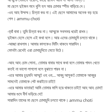
মা ছেলে দুইজন শুনে খুশি হল আর চোদার স্পীড বাড়িয়ে দে।
-ওহ আহ উম্মম্ম। চিন্তা কর না। এই ছেলে আমাদের অনেক বড় হয়ে
গেল। ammu choti
-হ্যাঁ বাবা। তুমি চিন্তা কর না। আম্মুকে সবসময় ধরেই রাখব।
দুইজন হেসে হেসে এই কথা বলে। আর এদের চোদাচুদি চলতে থাকে।
-আচ্ছা রাখলাম। আমার কালকেও মিটিং থাকবে সারাদিন।
ফোনটা রেখেই এরা চোদাচুদিতে মেতে উঠে।
-আহ আহ চোদ সোনা.. তোমার বাবার সাথে কথা বলে তোমার গাদন খেতে
কতই না ভালো লাগলো বলে বুঝাতে পারব না।
-ওরে আমার চুদুমনি আম্মু!! ওহ ওহ… আব্বু আসুক!! তোমাকে আব্বুর
সামনেই তোমাকে পেট করাইতে চাই!!
-ওরে আমার ভাতার!! আমি তোমার মাগি হয়ে থাকতে চাই!! আহ আহ চোদ!!
আমার গুদে বীর্য ভড়িয়ে দে!!
সারাদিন তাদের মা ছেলে চোদাচুদি চলতে থাকে। ammu choti