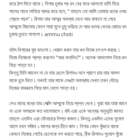
করে ঠাপ দিতে থাকে। নিগার চুষার পর ধন বের করে আলতো হাসি দিয়ে
গালের সাথে লাগিয়ে আদর করে বলে, ” তাহলে তো আমি তোমার ধনের ওপর
প্রেমে পড়ব”। রিশাদ তার আম্মুর অবস্থা দেখে আর থাকতে না পেরে
আম্মুকে বিছানায় ফেলে সারা মুখে চুমু ভরিয়ে দে আর গুদের ভেতর জোরে ধন
ঢুকায় চুদতে লাগলো। ammu choti
হটাৎ নিগারের ঘুম ভাংলো। খেয়াল করল তার গুদ ভিজে চপ চপ করছে।
নিজে নিজেকে প্রশ্ন করলেন “আর কতদিন?”। অনেক আফসোস নিয়ে গুদ
খিচে শান্ত হন।
কিন্তু তিনি জানেন না যে তার ছেলে রিশাদও মনে প্রাণে চায় তার আপন
মাকে চুদে দিতে। যখনই তার মাকে লেঙটা অবস্থায় দেখত তখন দৌড়ে
নিজের বাথরুমে গিয়ে মাল ফেলে শান্ত হয়।
সেও মাঝে মধ্যে তার সেক্সি আম্মুকে নিয়ে স্বপ্ন দেখে। বুঝা যায় তারা জানে
না একে অপরকে কত ভালোবাসে। যদি এরা একে অন্যের অনুভূতি জানত
তাহলে এতদিন এরা যৌনাচারে লিপ্ত থাকত। কিন্তু একদিন এদের সুযোগ
আসে যখন সজিব ১ মাসের জন্য চীনে জান। নিগার যেমন খুঁজতে থাকে
কেমনে নিজের পেটের ছেলেকে বশ করতে পারে, ঠিক রিশাদও সুযোগ খুঁজে