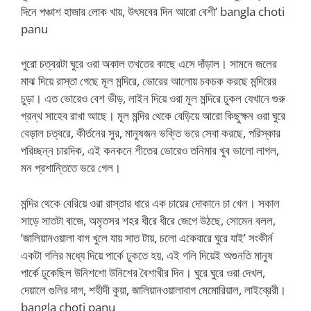
দিনে পঞ্চাশ হাজার লোক খায়, উৎসবের দিন আরো বেশী’ bangla choti
panu
পুরো চত্বরটা ঘুরে ওরা অকাল তখতের কাছে এসে দাঁড়াল। সামনে জলের
মাঝ দিয়ে রাস্তা গেছে মূল মন্দিরে, ভোরের আলোয় চকচক করছে মন্দিরের
চুড়া। এত ভোরেও বেশ ভীড়, লাইন দিয়ে ওরা মূল মন্দিরে ঢুকল যেখানে গুরু
গ্রন্থ সাহেব রাখা আছে। মূল মন্দির থেকে বেড়িয়ে আরো কিছুক্ষন ওরা ঘুরে
বেড়াল চত্বরে, কীর্তনের সুর, মানুষজন ভক্তি ভরে সেবা করছে, পরিস্কার
পরিচ্ছন্ন চারদিক, এই কনকনে শীতের ভোরেও তনিমার খুব ভালো লাগল,
মন প্রশান্তিতে ভরে গেল।
মন্দির থেকে বেরিয়ে ওরা রাস্তার ধারে এক চায়ের দোকানে চা খেল। সকাল
সাড়ে সাতটা বাজে, অমৃতসর শহর ধীরে ধীরে জেগে উঠছে, সোমেন বলল,
‘জালিয়ানওয়ালা বাগ খুলে যায় সাত টায়, চলো একেবারে ঘুরে যাই’ সংকীর্ন
একটা গলির মধ্যে দিয়ে পার্কে ঢুকতে হয়, এই গলি দিয়েই অগুনতি মানুষ
পার্কে ঢুকেছিল উনিশশো উনিশের বৈশাখীর দিন। ঘুরে ঘুরে ওরা দেখল,
দেয়ালে গুলির দাগ, শহীদী কুয়া, জালিয়ানওয়ালাবাগ মেমোরিয়াল, লাইব্রেরী।
bangla choti panu