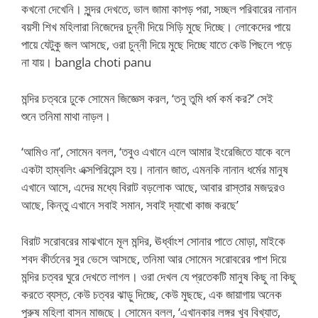
কখনো দেখেনি। সুন্দর দেখতে, ভাল জামা কাপড় পরা, সচ্ছল পরিবারের নানান
বয়সী শিখ মহিলারা নিজেদের চুন্নী দিয়ে সিড়ি মুছে দিচ্ছে। লোকেদের পায়ে
পায়ে যেটুকু জল আসছে, ওরা চুন্নী দিয়ে মুছে দিচ্ছে যাতে কেউ পিছলে পড়ে
না যায়। bangla choti panu
মন্দির চত্বরে ঢুকে সোমেন জিজ্ঞেস করল, ‘তনু তুমি ধর্ম কর্ম কর?’ সেই
শুনে তনিমা মাথা নাড়ল।
‘আমিও না’, সোমেন বলল, ‘তবুও এখানে এলে আমার ইংরেজিতে যাকে বলে
একটা হাম্বলিং এক্সপিরিয়েন্স হয়। নানান জাত, এমনকি নানান ধর্মের মানুষ
এখানে আসে, এদের মধ্যে বিরাট বড়লোক আছে, আবার রাস্তার মজদুরও
আছে, কিন্তু এখানে সবাই সমান, সবাই দ্যাখো কাজ করছে’
বিরাট সরোবরের মাঝখানে মূল মন্দির, ঊর্ধ্বাংশ সোনার পাতে মোড়া, মাইকে
শবদ কীর্তনের সুর ভেসে আসছে, তনিমা আর সোমেন সরোবরের পাশ দিয়ে
মন্দির চত্বর ঘুরে দেখতে লাগল। ওরা দেখল যে প্রতেকটি মানুষ কিছু না কিছু
করতে ব্যস্ত, কেউ চত্বর ঝাড়ু দিচ্ছে, কেউ মুছছে, এক জায়াগায় অনেক
পুরুষ মহিলা বাসন মাজছে। সোমেন বলল, ‘এখানকার লঙ্গর খুব বিখ্যাত,