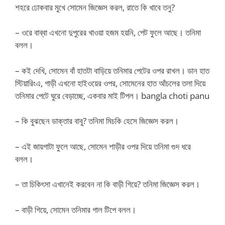
শহরে ঢোকবার মুখে সোমেন জিজ্ঞেস করল, রাতে কি খাবে তনু?
– ওরে বাব্বা এখনো দুপুরের খাওয়া হজম হয়নি, পেট ফুলে আছে। তনিমা
বলল।
– কই দেখি, সোমেন বাঁ হাতটা বাড়িয়ে তনিমার পেটের ওপর রাখল। ডান হাত
স্টিয়ারিংএ, গাড়ী এখনো হাইওয়ের ওপর, সোমেনের হাত আঁচলের তলা দিয়ে
তনিমার পেটে ঘুরে বেড়াচ্ছে, একবার মাই টিপল। bangla choti panu
– কি বুঝছেন ডাক্তার বাবু? তনিমা মিচকি হেসে জিজ্ঞেস করল।
– এই জায়গাটা ফুলে আছে, সোমেন শাড়ীর ওপর দিয়ে তনিমা গুদ ধরে
বলল।
– তা চিকিৎসা এখানেই করবেন না কি বাড়ী গিয়ে? তনিমা জিজ্ঞেস করল।
– বাড়ী গিয়ে, সোমেন তনিমার গাল টিপে বলল।