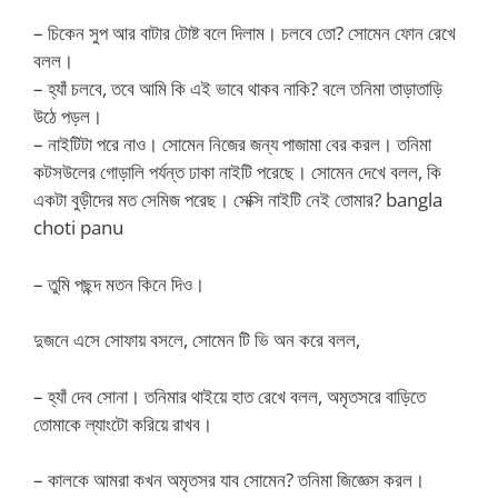
– চিকেন সুপ আর বাটার টোষ্ট বলে দিলাম। চলবে তো? সোমেন ফোন রেখে
বলল।
– হ্যাঁ চলবে, তবে আমি কি এই ভাবে থাকব নাকি? বলে তনিমা তাড়াতাড়ি
উঠে পড়ল।
– নাইটিটা পরে নাও। সোমেন নিজের জন্য পাজামা বের করল। তনিমা
কটসউলের গোড়ালি পর্যন্ত ঢাকা নাইটি পরেছে। সোমেন দেখে বলল, কি
একটা বুড়ীদের মত সেমিজ পরেছ। সেক্সি নাইটি নেই তোমার? bangla
choti panu
– তুমি পছন্দ মতন কিনে দিও।
দুজনে এসে সোফায় বসলে, সোমেন টি ভি অন করে বলল,
– হ্যাঁ দেব সোনা। তনিমার থাইয়ে হাত রেখে বলল, অমৃতসরে বাড়িতে
তোমাকে ল্যাংটো করিয়ে রাখব।
– কালকে আমরা কখন অমৃতসর যাব সোমেন? তনিমা জিজ্ঞেস করল।