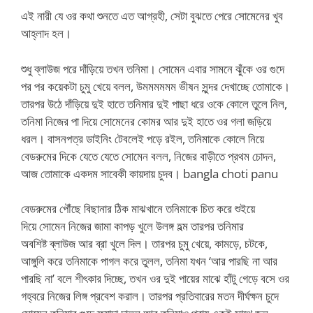
এই নারী যে ওর কথা শুনতে এত আগ্রহী, সেটা বুঝতে পেরে সোমেনের খুব
আহ্লাদ হল।
শুধু ব্লাউজ পরে দাঁড়িয়ে তখন তনিমা। সোমেন এবার সামনে ঝুঁকে ওর গুদে
পর পর কয়েকটা চুমু খেয়ে বলল, উমমমমমম ভীষন সুন্দর দেখাচ্ছে তোমাকে।
তারপর উঠে দাঁড়িয়ে দুই হাতে তনিমার দুই পাছা ধরে ওকে কোলে তুলে নিল,
তনিমা নিজের পা দিয়ে সোমেনের কোমর আর দুই হাতে ওর গলা জড়িয়ে
ধরল। বাসনপত্র ডাইনিং টেবলেই পড়ে রইল, তনিমাকে কোলে নিয়ে
বেডরুমের দিকে যেতে যেতে সোমেন বলল, নিজের বাড়ীতে প্রথম চোদন,
আজ তোমাকে একদম সাবেকী কায়দায় চুদব। bangla choti panu
বেডরুমের পৌঁছে বিছানার ঠিক মাঝখানে তনিমাকে চিত করে শুইয়ে
দিয়ে সোমেন নিজের জামা কাপড় খুলে উলঙ্গ হল্ম তারপর তনিমার
অবশিষ্ট ব্লাউজ আর ব্রা খুলে দিল। তারপর চুমু খেয়ে, কামড়ে, চটকে,
আঙ্গুলি করে তনিমাকে পাগল করে তুলল, তনিমা যখন ‘আর পারছি না আর
পারছি না’ বলে শীৎকার দিচ্ছে, তখন ওর দুই পায়ের মাঝে হাঁটু গেড়ে বসে ওর
গহ্বরে নিজের লিঙ্গ প্রবেশ করাল। তারপর প্রতিবারের মতন দীর্ঘক্ষন চুদে