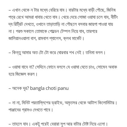
– এখান থেকে ন টার মধ্যে বেরিয়ে যাব। বারটার মধ্যে বাড়ী পৌছে, জিনিষ
পত্র রেখে আমরা ধাবায় খেতে যাব। খেয়ে দেয়ে সোজা ওয়াঘা চলে যাব, বীটিং
দ্য রিট্রিট দেখতে, ওখানে তাড়াতাড়ি না পৌছলে বসবার জায়গা পাওয়া যায়
না। পরশু সকালে তোমাকে গোল্ডেন টেম্পল নিয়ে যাব, তারপরে
জালিয়ানওয়ালা বাগ, রামবাগ প্যালেস, ক্লথ মার্কেট।
– কিন্তু আমার অত টো টো করে ঘোরবার শখ নেই। তনিমা বলল।
– ওয়াঘা যাবে না? সেদিনে ফোনে বললে যে ওয়াঘা যেতে চাও, সোমেন অবাক
হয়ে জিজ্ঞেস করল।
– অনেক দূর? bangla choti panu
– না না, মিনিট পয়তাল্লিশের ড্রাইভ, অমৃতসর থেকে আটাশ কিলোমিটার।
পাঞ্জাবের গ্রামও দেখতে পাবে।
– তাহলে যাব। একটু পরেই বেয়ারা সুপ আর বাটার টোষ্ট নিয়ে এলো।