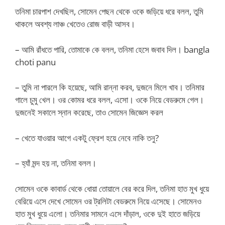
তনিমা চারপাশ দেখছিল, সোমেন পেছন থেকে ওকে জড়িয়ে ধরে বলল, তুমি
থাকলে অবশ্য লাঞ্চ খেতেও রোজ বাড়ী আসব।
– আমি রাঁধতে পারি, তোমাকে কে বলল, তনিমা হেসে জবাব দিল। bangla
choti panu
– তুমি না পারলে কি হয়েছে, আমি রান্না করব, দুজনে মিলে খাব। তনিমার
গালে চুমু খেল। ওর কোমর ধরে বলল, এসো। ওকে নিয়ে বেডরুমে গেল।
দুজনেই সকালে স্নান করেছে, তাও সোমেন জিজ্ঞেস করল
– খেতে যাওয়ার আগে একটু ফ্রেশ হয়ে নেবে নাকি তনু?
– হ্যাঁ মন্দ হয় না, তনিমা বলল।
সোমেন ওকে কাবার্ড থেকে ধোয়া তোয়ালে বের করে দিল, তনিমা হাত মুখ ধুয়ে
বেরিয়ে এসে দেখে সোমেন ওর ট্রলিটা বেডরুমে নিয়ে এসেছে। সোমেনও
হাত মুখ ধুয়ে এলো। তনিমার সামনে এসে দাঁড়াল, ওকে দুই হাতে জড়িয়ে