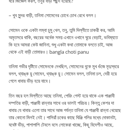
ধরে জিজ্ঞেস করল, তনুর বাড়ী পছন্দ হয়েছে?
– খুব সুন্দর বাড়ী, তনিমা সোমেনের চোখে চোখ রেখে বলল।
সোমেন ওকে একটা লম্বা চুমু খেল, তনু, তুমি দিল্লীতে চাকরী কর, আমি
অমৃতসরে থাকি, বছরের অর্ধেক সময় এখানে ওখানে ঘুরে বেড়াই, ভবিষ্যতে
কি হবে আমরা কেউ জানিনা, শুধু একটা কথা তোমাকে বলতে চাই, আজ
থেকে এই বাড়ী তোমারও। bangla choti panu
তনিমা গভীর দৃষ্টিতে সোমেনকে দেখছিল, সোমেনের বুকে মুখ গুঁজে মৃদুস্বরে
বলল, থ্যাঙ্ক য়ু সোমেন, থ্যাঙ্ক য়ু। সোমেন বলল, তনিমা চল, দেরী হয়ে
গেলে ধাবায় ভীড় হয়ে যাবে।
তিন বছর হল দিল্লীতে আছে তনিমা, পেয়িং গেস্ট হয়ে থাকে এক পাঞ্জাবী
দম্পতির বাড়ী, পাঞ্জাবী রান্নার সাথে ওর ভালই পরিচয়। কিন্তু কেশর দা
ধাবায় যে খাবার এলো তার সাথে আজ পর্যন্ত তনিমা যে পাঞ্জাবী রান্না খেয়েছে
তার কোনো মিলই নেই। পাসিয়াঁ চকের কাছে ঘিঞ্জি গলির মধ্যে দোকানটা,
যথেষ্ট ভীড়, পাশাপাশি টেবলে বসে লোকেরা খাচ্ছে, কিছু বিদেশীও আছে,