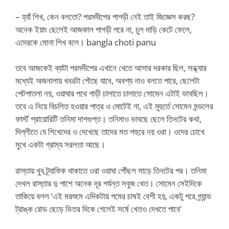
– হ্যাঁ শিখ, কেন বলতো? পরমদীপের পাগড়ী নেই তাই জিজ্ঞেস করছ?
অনেক ইয়াং ছেলেই আজকাল পাগড়ী পরে না, চুল দাড়ি কেটে ফেলে,
এদেরকে মোনা শিখ বলে। bangla choti panu
তবে আজকেই ব্যাটা পরমদীপের এখানে খেতে আসার দরকার ছিল, সন্ধ্যার
মধ্যেই অজনালায় খবরটা পৌছে যাবে, অবশ্য নাও বলতে পারে, ছেলেটা
পেটপাতলা নয়, ওয়াঘার পথে গাড়ী চালাতে চালাতে সোমেন এটাই ভাবছিল।
তবে এ নিয়ে বিচলিত হওয়ার পাত্র ও মোটেই না, এই মুহুর্তে সোমেন মন্ডলের
ফার্স্ট প্রায়োরিটি তনিমা দাশগুপ্ত। তনিমাও ভাবছে ছেলে তিনটের কথা,
দিল্লীতে যে শিখেদের ও দেখেছে তাদের মত শহুরে নয় ওরা। ওদের চোখে
মুখে একটা গ্রাম্য সরলতা আছে।
রাস্তায় খুব ট্র্যাফিক থাকাতে ওরা ওয়াঘা পৌঁছল সাড়ে তিনটের পর। তনিমা
দেখল রাস্তার দু পাশে অনেক দূর পর্যন্ত সবুজ খেত। সোমেন সেইদিকে
তাকিয়ে বলল ‘এই মরশুমে এদিকটায় গমের চাষই বেশী হয়, একটু পরে গ্র্যান্ড
ট্রাঙ্ক রোড ছেড়ে ভিতর দিকে গেলেই সর্ষে খেতও দেখতে পাবে’