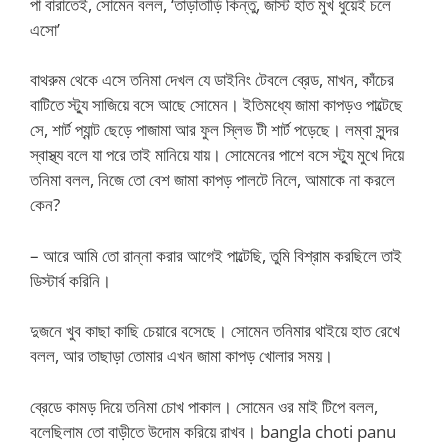
পা বারাতেই, সোমেন বলল, ‘তাড়াতাড়ি কিন্তু, জাস্ট হাত মুখ ধুয়েই চলে
এসো’
বাথরুম থেকে এসে তনিমা দেখল যে ডাইনিং টেবলে ব্রেড, মাখন, কাঁচের
বাটিতে স্ট্যু সাজিয়ে বসে আছে সোমেন। ইতিমধ্যে জামা কাপড়ও পাল্টেছে
সে, শার্ট প্যান্ট ছেড়ে পাজামা আর ফুল স্লিভ টী শার্ট পড়েছে। লম্বা সুন্দর
স্বাস্থ্য বলে যা পরে তাই মানিয়ে যায়। সোমেনের পাশে বসে স্ট্যু মুখে দিয়ে
তনিমা বলল, নিজে তো বেশ জামা কাপড় পালটে নিলে, আমাকে না করলে
কেন?
– আরে আমি তো রান্না করার আগেই পাল্টেছি, তুমি বিশ্রাম করছিলে তাই
ডিস্টার্ব করিনি।
দুজনে খুব কাছা কাছি চেয়ারে বসেছে। সোমেন তনিমার থাইয়ে হাত রেখে
বলল, আর তাছাড়া তোমার এখন জামা কাপড় খোলার সময়।
ব্রেডে কামড় দিয়ে তনিমা চোখ পাকাল। সোমেন ওর মাই টিপে বলল,
বলেছিলাম তো বাড়ীতে উদোম করিয়ে রাখব। bangla choti panu