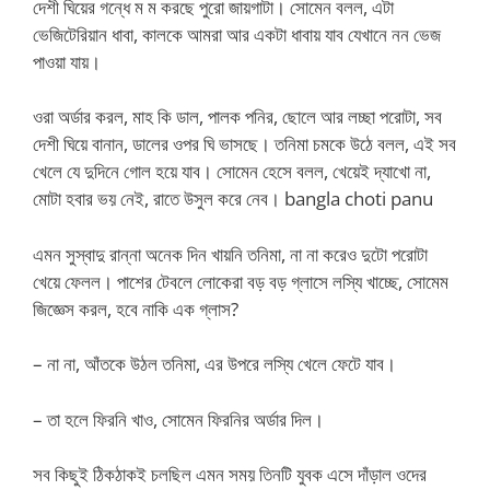
দেশী ঘিয়ের গন্ধে ম ম করছে পুরো জায়গাটা। সোমেন বলল, এটা
ভেজিটেরিয়ান ধাবা, কালকে আমরা আর একটা ধাবায় যাব যেখানে নন ভেজ
পাওয়া যায়।
ওরা অর্ডার করল, মাহ কি ডাল, পালক পনির, ছোলে আর লচ্ছা পরোটা, সব
দেশী ঘিয়ে বানান, ডালের ওপর ঘি ভাসছে। তনিমা চমকে উঠে বলল, এই সব
খেলে যে দুদিনে গোল হয়ে যাব। সোমেন হেসে বলল, খেয়েই দ্যাখো না,
মোটা হবার ভয় নেই, রাতে উসুল করে নেব। bangla choti panu
এমন সুস্বাদু রান্না অনেক দিন খায়নি তনিমা, না না করেও দুটো পরোটা
খেয়ে ফেলল। পাশের টেবলে লোকেরা বড় বড় গ্লাসে লস্যি খাচ্ছে, সোমেম
জিজ্ঞেস করল, হবে নাকি এক গ্লাস?
– না না, আঁতকে উঠল তনিমা, এর উপরে লস্যি খেলে ফেটে যাব।
– তা হলে ফিরনি খাও, সোমেন ফিরনির অর্ডার দিল।
সব কিছুই ঠিকঠাকই চলছিল এমন সময় তিনটি যুবক এসে দাঁড়াল ওদের