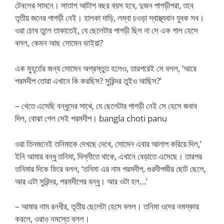
টেবলের সামনে। সাতাশ আটাশ বছর বয়স হবে, দুজন পাগড়ীপরা, তবে
তৃতীয় জনের পাগড়ী নেই। হালকা দাড়ি, লম্বা চওড়া স্বাস্থ্যবান যুবক সব।
ওরা চোখ তুলে তাকাতেই, যে ছেলেটার পাগড়ী ছিল না সে এক গাল হেসে
বলল, কেমন আছ সোমেন ভাইয়া?
এক মুহূর্তের জন্য সোমেন অপ্রস্তুত হলেও, তারপরেই সে বলল, ‘আরে
পরমদীপ তোরা এখানে কি করছিস? সুরিন্দর তুইও আছিস?’
– খেতে এসেছি বন্ধুদের সাথে, যে ছেলেটার পাগড়ী নেই সে হেসে জবাব
দিল, বোঝা গেল সেই পরমদীপ। bangla choti panu
ওরা তিনজনেই তনিমাকে দেখছে দেখে, সোমেন এবার আলাপ করিয়ে দিল,’
ইনি আমার বন্ধু তনিমা, দিল্লীতে থাকে, এখানে বেড়াতে এসেছে। তারপর
তনিমার দিকে ফিরে বলল, ‘তনিমা এর নাম পরমদীপ, গুরদীপজীর ছোট ছেলে,
আর এটা সুরিন্দর, পরমদীপের বন্ধু। আর ওটা হল…’
– আমার নাম রনধীর, তৃতীয় ছেলেটা হেসে বলল। তনিমা ওদের নমস্কার
করলে, ওরাও নমস্তে বলল।