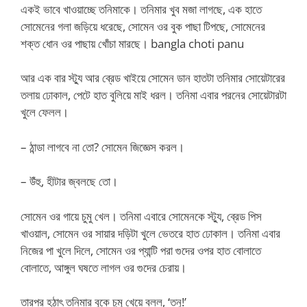
একই ভাবে খাওয়াচ্ছে তনিমাকে। তনিমার খুব মজা লাগছে, এক হাতে
সোমেনের গলা জড়িয়ে ধরেছে, সোমেন ওর বুক পাছা টিপছে, সোমেনের
শক্ত ধোন ওর পাছায় খোঁচা মারছে। bangla choti panu
আর এক বার স্ট্যু আর ব্রেড খাইয়ে সোমেন ডান হাতটা তনিমার সোয়েটারের
তলায় ঢোকাল, পেটে হাত বুলিয়ে মাই ধরল। তনিমা এবার পরনের সোয়েটারটা
খুলে ফেলল।
– ঠান্ডা লাগবে না তো? সোমেন জিজ্ঞেস করল।
– উঁহু, হীটার জ্বলছে তো।
সোমেন ওর গায়ে চুমু খেল। তনিমা এবারে সোমেনকে স্ট্যু, ব্রেড পিস
খাওয়াল, সোমেন ওর সায়ার দড়িটা খুলে ভেতরে হাত ঢোকাল। তনিমা এবার
নিজের পা খুলে দিলে, সোমেন ওর প্যান্টি পরা গুদের ওপর হাত বোলাতে
বোলাতে, আঙ্গুল ঘষতে লাগল ওর গুদের চেরায়।
তারপর হঠাৎ তনিমার বুকে চুমু খেয়ে বলল, ‘তনু!’