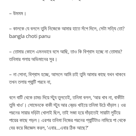
– উমমম।
– কালকে যে বললে তুমি নিজেকে আমার হাতে সঁপে দিলে, সেটা সত্যি তো?
bangla choti panu
– তোমার কোলে এমনভাবে বসে আছি, তাও কি বিশ্বাস হচ্ছে না তোমার?
তনিমার গলায় অভিমানের সুর।
– না সোনা, বিশ্বাস হচ্ছে, আসলে আমি চাই তুমি আমার কাছে যখন থাকবে
তখন তলায় প্যান্টি পরবে না,
বলে বাটি থেকে চামচ দিয়ে স্ট্যু তুলতেই, তনিমা বলল, ‘আর খাব না, বাকীটা
তুমি খাও’। সোমেনকে বাকী স্ট্যু আর ব্রেড খাইয়ে তনিমা উঠে দাঁড়াল। ওর
পরনের সায়ার দড়িটা খোলাই ছিল, তাই সজা হয়ে দাঁড়াতেই সায়াটা লুটিয়ে
পায়ের কাছে পড়ল। এরপর তনিমা নিজের পরনের প্যান্টিটাও নামিয়ে পা থেকে
বের করে জিজ্ঞেস করল, ‘এবার…এবার ঠিক আছে?’