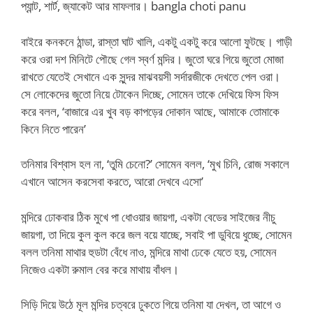
প্যান্ট, শার্ট, জ্যাকেট আর মাফলার। bangla choti panu
বাইরে কনকনে ঠান্ডা, রাস্তা ঘাট খালি, একটু একটু করে আলো ফুটছে। গাড়ী
করে ওরা দশ মিনিটে পৌছে গেল স্বর্ণ মন্দির। জুতো ঘরে গিয়ে জুতো মোজা
রাখতে যেতেই সেখানে এক সুন্দর মাঝবয়সী সর্দারজীকে দেখতে পেল ওরা।
সে লোকেদের জুতো নিয়ে টোকেন দিচ্ছে, সোমেন তাকে দেখিয়ে ফিস ফিস
করে বলল, ‘বাজারে এর খুব বড় কাপড়ের দোকান আছে, আমাকে তোমাকে
কিনে নিতে পারেন’
তনিমার বিশ্বাস হল না, ‘তুমি চেনো?’ সোমেন বলল, ‘মুখ চিনি, রোজ সকালে
এখানে আসেন করসেবা করতে, আরো দেখবে এসো’
মন্দিরে ঢোকবার ঠিক মুখে পা ধোওয়ার জায়গা, একটা বেডের সাইজের নীচু
জায়গা, তা দিয়ে কুল কুল করে জল বয়ে যাচ্ছে, সবাই পা ডুবিয়ে ধুচ্ছে, সোমেন
বলল তনিমা মাথার হুডটা বেঁধে নাও, মন্দিরে মাথা ঢেকে যেতে হয়, সোমেন
নিজেও একটা রুমাল বের করে মাথায় বাঁধল।
সিড়ি দিয়ে উঠে মূল মন্দির চত্বরে ঢুকতে গিয়ে তনিমা যা দেখল, তা আগে ও