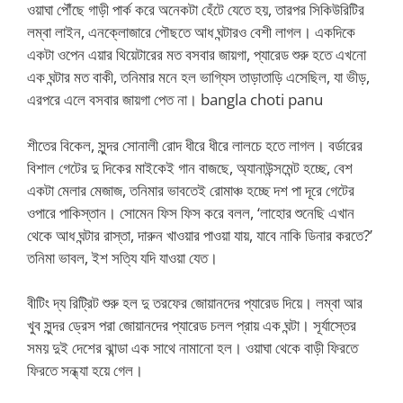
ওয়াঘা পৌঁছে গাড়ী পার্ক করে অনেকটা হেঁটে যেতে হয়, তারপর সিকিউরিটির
লম্বা লাইন, এনক্লোজারে পৌছতে আধ ঘন্টারও বেশী লাগল। একদিকে
একটা ওপেন এয়ার থিয়েটারের মত বসবার জায়গা, প্যারেড শুরু হতে এখনো
এক ঘন্টার মত বাকী, তনিমার মনে হল ভাগ্যিস তাড়াতাড়ি এসেছিল, যা ভীড়,
এরপরে এলে বসবার জায়গা পেত না। bangla choti panu
শীতের বিকেল, সুন্দর সোনালী রোদ ধীরে ধীরে লালচে হতে লাগল। বর্ডারের
বিশাল গেটের দু দিকের মাইকেই গান বাজছে, অ্যানাউন্সমেন্ট হচ্ছে, বেশ
একটা মেলার মেজাজ, তনিমার ভাবতেই রোমাঞ্চ হচ্ছে দশ পা দূরে গেটের
ওপারে পাকিস্তান। সোমেন ফিস ফিস করে বলল, ‘লাহোর শুনেছি এখান
থেকে আধ ঘন্টার রাস্তা, দারুন খাওয়ার পাওয়া যায়, যাবে নাকি ডিনার করতে?’
তনিমা ভাবল, ইশ সত্যি যদি যাওয়া যেত।
বীটিং দ্য রিট্রিট শুরু হল দু তরফের জোয়ানদের প্যারেড দিয়ে। লম্বা আর
খুব সুন্দর ড্রেস পরা জোয়ানদের প্যারেড চলল প্রায় এক ঘন্টা। সূর্যাস্তের
সময় দুই দেশের ঝান্ডা এক সাথে নামানো হল। ওয়াঘা থেকে বাড়ী ফিরতে
ফিরতে সন্ধ্যা হয়ে গেল।