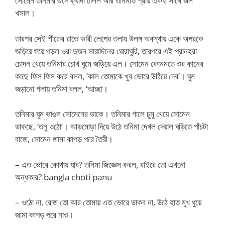
সোমেন তনিমার গুদে ফ্যাদা ঢালল আর তনিমাও প্রায় একই সাথে জল
খসাল।
তারপর সেই শীতের রাতে ভারী লেপের তলায় উলঙ্গ অবস্থায় একে অপরকে
জড়িয়ে শুয়ে পড়ল ওরা দুজন সারাদিনের ঘোরাঘুরি, তারপরে এই প্রানহরা
চোদন খেয়ে তনিমার চোখ ঘুমে জড়িয়ে এল। সোমেন কোনমতে ওর কানের
কাছে ফিস ফিস করে বলল, ‘কাল তোমাকে খুব ভোরে উঠিয়ে দেব’। ঘুম
জড়ানো গলায় তনিমা বলল, ‘আচ্ছা।
তনিমার ঘুম ভাঙল সোমেনের ডাকে। তনিমার গালে চুমু খেয়ে সোমেন
ডাকছে, ‘তনু ওঠো’। আড়মোড়া দিয়ে উঠে তনিমা দেখল দেয়াল ঘড়িতে পাঁচটা
বাজে, সোমেন জামা কাপড় পরে তৈরী।
– এত ভোরে কোথায় যাব? তনিমা জিজ্ঞেস করল, বাইরে তো এখনো
অন্ধকার? bangla choti panu
– ওঠো না, রোজ তো আর তোমায় এত ভোরে ডাকব না, উঠে হাত মুখ ধুয়ে
জামা কাপড় পরে নাও।