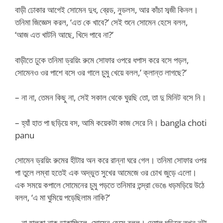
বাড়ী ঢোকার আগেই সোমেন দুধ, ব্রেড, নুডলস, আর কাঁচা সব্জী কিনল।
তনিমা জিজ্ঞেস করল, ‘এত কে খাবে?’ সেই শুনে সোমেন হেসে বলল,
‘আজ এত খাটনি আছে, খিদে পাবে না?’
বাড়ীতে ঢুকে তনিমা ড্রয়িং রুমে সোফার ওপরে ধপাস করে বসে পড়ল,
সোমেনও ওর পাশে বসে ওর গালে চুমু খেয়ে বলল,’ ক্লান্ত লাগছে?’
– না না, তেমন কিছু না, সেই সকাল থেকে ঘুরছি তো, তা দু মিনিট বসে নি।
– হ্যাঁ হাত পা ছড়িয়ে বস, আমি কয়েকটা কাজ সেরে নি। bangla choti
panu
সোমেন ড্রয়িং রুমের হীটার অন করে রান্না ঘরে গেল। তনিমা সোফার ওপর
পা তুলে লম্বা হতেই এক অদ্ভুত সুখের আমেজে ওর চোখ জুড়ে এলো।
এক সময়ে কপালে সোমেনের চুমু পড়তে তনিমার তন্দ্রা ভেঙে ধড়মড়িয়ে উঠে
বলল, ‘এ মা ঘুমিয়ে পড়েছিলাম নাকি?’
– না হালকা নাক ডাকাচ্ছিলে, সোমেন হেসে বলল। দেয়াল ঘড়িতে তখন নটা