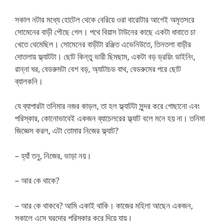
সকাল নটার মধ্যে হোটেল থেকে বেরিয়ে ওরা বারোটার আগেই অমৃতসরে
সোমেনের বাড়ী পৌছে গেল। পথে বিয়াস টাউনের কাছে একটা ধাবাতে চা
খেতে থেমেছিল। সোমেনের বাড়ীটা রঞ্জিত এভেনিউতে, তিনতলা বাড়ীর
দোতলায় ফ্ল্যাটটা। ছোট কিন্তু ভারী ছিমছাম, একটা বড় ড্রয়িং ডাইনিং,
রান্না ঘর, বেডরুমটা বেশ বড়, অ্যাটাচড বাথ, বেডরুমের পরে ছোট
ব্যালকনি।
যে ব্যাপারটা তনিমার নজর কাড়ল, তা হল ফ্ল্যাটটা সুন্দর করে গোছানো এবং
পরিস্কার, কোনোভাবেই একজন ব্যাচেলরের ফ্ল্যাট বলে মনে হয় না। তনিমা
জিজ্ঞেস করল, এটা তোমার নিজের ফ্ল্যাট?
– হ্যাঁ তনু, নিজের, ভাড়া নয়।
– আর কে থাকে?
– আর কে থাকবে? আমি একাই থাকি। কাজের মহিলা আছেন একজন,
সকালে এসে ঘরদোর পরিস্কার করে দিয়ে যায়।