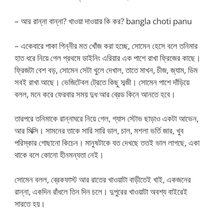
– আর রান্না বান্না? খাওয়া দাওয়ার কি কর? bangla choti panu
– একেবারে পাকা গিন্নীর মত খোঁজ করা হচ্ছে, সোমেন হেসে বলে তনিমার
হাত ধরে নিয়ে গেল প্রথমে ডাইনিং এরিয়ার এক পাশে রাখা ফ্রিজের কাছে।
ফ্রিজটা বেশ বড়, সোমেন সেটা খুলে দেখাল, তাতে মাখন, চীজ, জ্যাম, ডিম
সবই রাখা আছে। ভেজিটেবল ট্রেতে কিছু সব্জী। সোমেন পাশে দাঁড়িয়ে
বলল, মনে করে ফেরবার সময় দুধ আর ব্রেড কিনে আনতে হবে।
তারপরে তনিমাকে রান্নাঘরে নিয়ে গেল, গ্যাস স্টোভ ছাড়াও একটা আভেন,
আর মিক্সি। সামনের তাকে সারি সারি ডাল, চাল, মশলা ভর্তি জার, খুব
পরিস্কার গোছানো কিচেন। মানুষটাকে যত দেখছে ততই ভাল লাগছে, একা
থাকে বলে কোনো হীনমন্যতা নেই।
সোমেন বলল, ব্রেকফাস্ট আর রাতের খাওয়াটা বাড়ীতেই খাই, একজনের
রান্না, একদিন রাঁধলে তিন দিন চলে। দুপুরের খাওয়াটা অবশ্য বাইরেই
সারতে হয়।