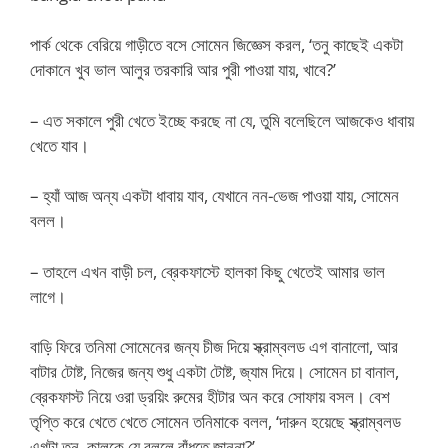
পার্ক থেকে বেরিয়ে গাড়ীতে বসে সোমেন জিজ্ঞেস করল, ‘তনু কাছেই একটা
দোকানে খুব ভাল আলুর তরকারি আর পুরী পাওয়া যায়, খাবে?’
– এত সকালে পুরী খেতে ইচ্ছে করছে না যে, তুমি বলেছিলে আজকেও ধাবায়
খেতে যাব।
– হ্যাঁ আজ অন্য একটা ধাবায় যাব, যেখানে নন-ভেজ পাওয়া যায়, সোমেন
বলল।
– তাহলে এখন বাড়ী চল, ব্রেকফাস্টে হালকা কিছু খেতেই আমার ভাল
লাগে।
বাড়ি ফিরে তনিমা সোমেনের জন্য চীজ দিয়ে স্ক্রাম্বলড এগ বানালো, আর
বাটার টোষ্ট, নিজের জন্য শুধু একটা টোষ্ট, জ্যাম দিয়ে। সোমেন চা বানাল,
ব্রেকফাস্ট নিয়ে ওরা ড্রয়িং রুমের হীটার অন করে সোফায় বসল। বেশ
তৃপ্তি করে খেতে খেতে সোমেন তনিমাকে বলল, ‘দারুন হয়েছে স্ক্রাম্বলড
এগটা তনু, কালকে যে বললে রাঁধতে জাননা?’