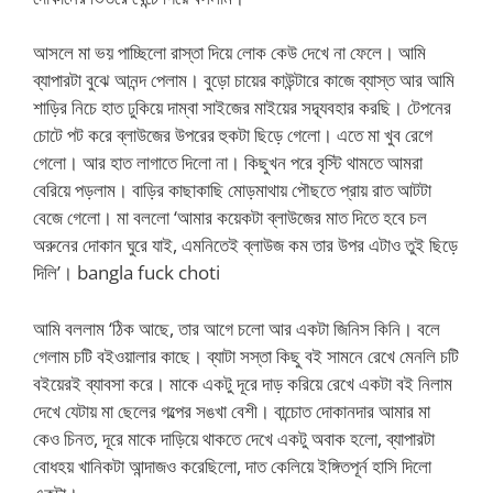
আসলে মা ভয় পাচ্ছিলো রাস্তা দিয়ে লোক কেউ দেখে না ফেলে। আমি
ব্যাপারটা বুঝে আনন্দ পেলাম। বুড়ো চায়ের কাউন্টারে কাজে ব্যাস্ত আর আমি
শাড়ির নিচে হাত ঢুকিয়ে দাম্বা সাইজের মাইয়ের সদ্ব্যবহার করছি। টেপনের
চোটে পট করে ব্লাউজের উপরের হুকটা ছিড়ে গেলো। এতে মা খুব রেগে
গেলো। আর হাত লাগাতে দিলো না। কিছুখন পরে বৃস্টি থামতে আমরা
বেরিয়ে পড়লাম। বাড়ির কাছাকাছি মোড়মাথায় পৌছতে প্রায় রাত আটটা
বেজে গেলো। মা বললো ‘আমার কয়েকটা ব্লাউজের মাত দিতে হবে চল
অরুনের দোকান ঘুরে যাই, এমনিতেই ব্লাউজ কম তার উপর এটাও তুই ছিড়ে
দিলি’। bangla fuck choti
আমি বললাম ‘ঠিক আছে, তার আগে চলো আর একটা জিনিস কিনি। বলে
গেলাম চটি বইওয়ালার কাছে। ব্যাটা সস্তা কিছু বই সামনে রেখে মেনলি চটি
বইয়েরই ব্যাবসা করে। মাকে একটু দূরে দাড় করিয়ে রেখে একটা বই নিলাম
দেখে যেটায় মা ছেলের গল্পের সঙখা বেশী। বান্চোত দোকানদার আমার মা
কেও চিনত, দূরে মাকে দাড়িয়ে থাকতে দেখে একটু অবাক হলো, ব্যাপারটা
বোধহয় খানিকটা আন্দাজও করেছিলো, দাত কেলিয়ে ইঙ্গিতপূর্ন হাসি দিলো