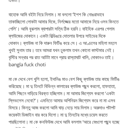
একটা।
যাহোক আমি বইটা নিয়ে নিলাম। মা বললো ‘ইশশ কি নোঙরাভাবে
তাকাচ্ছিলো লোকটা আমার দিকে, নির্লজ্জের মতো আমাকে নিয়ে ওসব কিনতে
গেলি’। আমি বুঝলাম ব্যাপারটা সত্যি ঠিক হয়নি। যাইহিক এরপর গেলাম
ব্লাউজের দোকানে। একটা বিল্ডিঙয়ে দোতলার উপরে সাইডের দিকে
দোকান। ব্লাউজ না কি দারুন ফিটিঙ করে সে। এ আণ্চলের মহিলা মহলে
খুবই সুনাম তার। তবে আমরা যখন ঢুকলাম তখন কোনো কাস্টমার নেই।
বৃস্টির সন্ধার পর রাত আটটা মানে প্রায় রাস্তাঘাট খালি, দোকানও তাই।
bangla fuck choti
মা কে দেখে বেশ খুশি হলো, ইদানিঙ মাও বেশ কিছু ব্লাউজ তার কাছে ফিটিঙ
করিয়েছে। মা দু তিনটে বিভিন্ন কালারের ব্লাউজ পছন্দ করলো, হাফহাতা,
আমি পিছনে দাড়িয়ে বিরক্ত হচ্ছিলাম। মা আমায় জিগ্যেস করলো ‘একটা
স্লিভলেস নেবো?’। এমনিতে আমার অপিনিয়ন জিগ্যেস করে না মা এসব
বিসয়ে। কিন্তু আজ করলো আমি ঘাড় নেড়ে সায় দিলাম। অরুদাও পটাপট
কয়েকটা ডিজাইন বার করে দিলো। মা দু তিনটের মধ্যে চয়েস করতে
পারছিলোনা। মা কে কনফিউজ দেখে আমি বললাম ‘আরে যেগুলো পছন্দ হচ্ছে