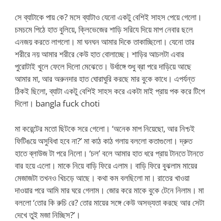
সে ব্যাটাকে পায় কে? মসে ব্যাটাও যেনো একটু বেশিই সাহস পেয়ে গেলো।
চমচমে পিঠে হাত বুলিয়ে, ক্লিভেজের শাড়ি সরিযে দিয়ে মাপ নেবার ছলে
এনজয় করতে লাগলো। মা ঘনঘন আমার দিকে তাকাচ্ছিলো। যেনো তার
শরীরে নয় আমার শরীরে কেউ হাত বোলাচ্ছে। শাড়ির আচলটা এবার
পুরোটাই খুলে ফেলে দিলো মেঝেতে। উর্ধাঙ্গে শুধু ব্রা পরে দাড়িয়ে আছে
আমার মা, আর অরুনদার হাত ঘোরাঘুরি করছে মার বুকে কাধে। এপর্যন্ত
ঠিকই ছিলো, ব্যাটা একটু বেশিই সাহস করে একটা মাই প্রায় পক করে টিপে
দিলো। bangla fuck choti
মা করেন্টের মতো ছিটকে সরে গেলো। ‘অনেক মাপ নিয়েছো, আর নিশ্চই
ফিটিঙয়ে অসুবিধা হবে না?’ মা কাঠ কাঠ গলায় বললো কতাগুলো। দ্রুত
হাতে ব্লাউজ টা পরে নিলো। ‘চল’ বলে আমার হাত ধরে প্রায় টানতে টানতে
বার হয়ে এলো। মাকে নিয়ে বাড়ি ফিরে এলাম। বাড়ি ফিরে বুঝলাম মায়ের
মেজাজটা তখনও খিচড়ে আছে। কথা কম বলছিলো মা। রাতের খাওয়া
দাওয়ার পরে আমি মার ঘরে গেলাম। জোর করে মাকে বুকে টেনে নিলাম। মা
বললো ‘তোর কি রুচি রে? তোর মায়ের সঙ্গে কেউ অসভ্যতা করছে আর সেটা
দেখে তুই মজা নিচ্ছিস?’।