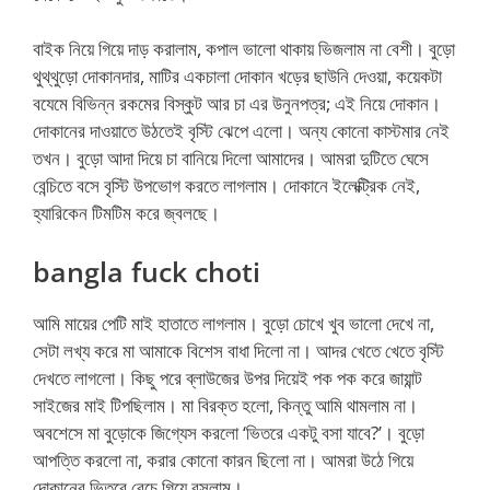
বাইক নিয়ে গিয়ে দাড় করালাম, কপাল ভালো থাকায় ভিজলাম না বেশী। বুড়ো
থুথ্থুড়ো দোকানদার, মাটির একচালা দোকান খড়ের ছাউনি দেওয়া, কয়েকটা
বযেমে বিভিন্ন রকমের বিস্কুট আর চা এর উনুনপত্র; এই নিয়ে দোকান।
দোকানের দাওয়াতে উঠতেই বৃস্টি ঝেপে এলো। অন্য কোনো কাস্টমার নেই
তখন। বুড়ো আদা দিয়ে চা বানিয়ে দিলো আমাদের। আমরা দুটিতে ঘেসে
বেন্চিতে বসে বৃস্টি উপভোগ করতে লাগলাম। দোকানে ইলেক্ট্রিক নেই,
হ্যারিকেন টিমটিম করে জ্বলছে।
bangla fuck choti
আমি মায়ের পেটি মাই হাতাতে লাগলাম। বুড়ো চোখে খুব ভালো দেখে না,
সেটা লখ্য করে মা আমাকে বিশেস বাধা দিলো না। আদর খেতে খেতে বৃস্টি
দেখতে লাগলো। কিছু পরে ব্লাউজের উপর দিয়েই পক পক করে জায়ান্ট
সাইজের মাই টিপছিলাম। মা বিরক্ত হলো, কিন্তু আমি থামলাম না।
অবশেসে মা বুড়োকে জিগ্যেস করলো ‘ভিতরে একটু বসা যাবে?’। বুড়ো
আপত্তি করলো না, করার কোনো কারন ছিলো না। আমরা উঠে গিয়ে
দোকানের ভিতরে বেন্চে গিয়ে বসলাম।