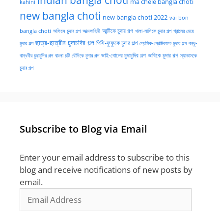
ma chele bangla choti
kahini
new bangla choti
new bangla choti 2022
vai bon
অফিসে চুদার গল্প
আত্মকাহিনী
আন্টিকে চুদার গল্প
খালা-মাসিকে চুদার গল্প
গ্রামের মেয়ে
bangla choti
ছাত্র-ছাত্রীর চুদাচদির গল্প
পিসি-ফুফুকে চুদার গল্প
চুদার গল্প
প্রেমিক-প্রেমিকাকে চুদার গল্প
বন্ধু-
ভাই-বোনের চুদাচুদির গল্প
ভাবিকে চুদার গল্প
বান্ধবীর চুদাচুদির গল্প
বাংলা চটি
বৌদিকে চুদার গল্প
ম্যাডামকে
চুদার গল্প
Subscribe to Blog via Email
Enter your email address to subscribe to this
blog and receive notifications of new posts by
email.
Email
Address