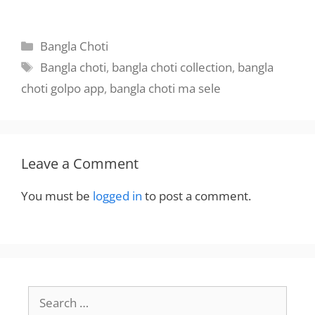
চোদনলীলা পার্ট ২ by
BanglaChotika
Abhi003
hini
Categories
Bangla Choti
Tags
Bangla choti
,
bangla choti collection
,
bangla
choti golpo app
,
bangla choti ma sele
Leave a Comment
You must be
logged in
to post a comment.
Search
for: