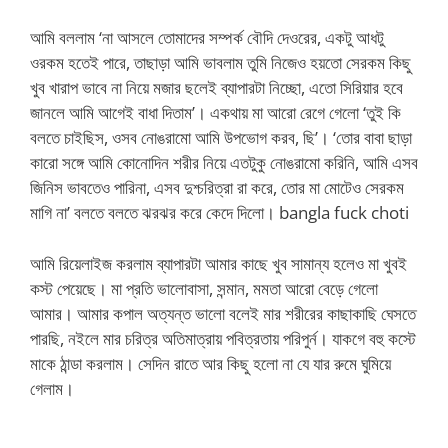
আমি বললাম ‘না আসলে তোমাদের সম্পর্ক বৌদি দেওরের, একটু আধটু
ওরকম হতেই পারে, তাছাড়া আমি ভাবলাম তুমি নিজেও হয়তো সেরকম কিছু
খুব খারাপ ভাবে না নিয়ে মজার ছলেই ব্যাপারটা নিচ্ছো, এতো সিরিয়ার হবে
জানলে আমি আগেই বাধা দিতাম’। একথায় মা আরো রেগে গেলো ‘তুই কি
বলতে চাইছিস, ওসব নোঙরামো আমি উপভোগ করব, ছি’। ‘তোর বাবা ছাড়া
কারো সঙ্গে আমি কোনোদিন শরীর নিয়ে এতটুকু নোঙরামো করিনি, আমি এসব
জিনিস ভাবতেও পারিনা, এসব দুশ্চরিত্রা রা করে, তোর মা মোটেও সেরকম
মাগি না’ বলতে বলতে ঝরঝর করে কেদে দিলো। bangla fuck choti
আমি রিয়েলাইজ করলাম ব্যাপারটা আমার কাছে খুব সামান্য হলেও মা খুবই
কস্ট পেয়েছে। মা প্রতি ভালোবাসা, সন্মান, মমতা আরো বেড়ে গেলো
আমার। আমার কপাল অত্যন্ত ভালো বলেই মার শরীরের কাছাকাছি ঘেসতে
পারছি, নইলে মার চরিত্র অতিমাত্রায় পবিত্রতায় পরিপুর্ন। যাকগে বহু কস্টে
মাকে ঠান্ডা করলাম। সেদিন রাতে আর কিছু হলো না যে যার রুমে ঘুমিয়ে
গেলাম।