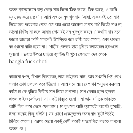
অরুন ব্যাস্তভাবে ঘাড় নেড়ে সায় দিলো ‘ঠিক আছে, ঠিক আছে, ও আমি
ম্যানেজ করে নেবো’। আমি এখানে মুখ খুললাম ‘আহা, একবারই তো মাপ
নিতে হবে পরেরবার থেকে তো আর এতো ঝামেলা লাগবে না? দিয়েই দাও না,
ভালো ফিটিঙ না হলে আবার তোমারই মন খুতখুত করবে।‘ কথাটা মার মনে
ধরলো তাছাড়া আমি সামনেই উপস্থিত বলে রাজি হয়ে গেলো, একা থাকলে
কখ্খোনো রাজি হতো না। শাড়ীর ভেতরে হাত ঢুকিয়ে ব্লাউজের হুকগুলো
খুললো। দুহাত উপরে ছড়িয়ে ব্লাউজ টা খুলে ফেললো দেহ থেকে।
bangla fuck choti
কামানো বগল, বিশাল ক্লিভেজ, লাউ সাইজের মাই, আর মখমলি পিঠ দেখে
শালার চোখ চকচক করে উঠলো। আমি মনে মনে বেশ গর্ব অনুভব করলাম।
ব্যাটা মা কে ঘুরিয়ে ফিরিয়ে মাপ নিতে লাগলো। মাপ নেবার ছলে হাল্কা
হাতসাফাইও চলছিল। মা একটু বিব্রত হলো। মা আমার দিকে তাকাতে
আমি ফিক করে হেসে ফেললাম। মা বুঝলো আমি ব্যাপারটা আগেই বুঝেছি,
ইচ্ছা করেই কিছু বলিনি। মর চোখে একমুহুর্তের জন্য রাগ ফুটে উঠেই
মিলিয়ে গেলো। এরপর যেনো একটু বেশী করেই সহযোগিতা করতে লাগলো
অরুন কে।