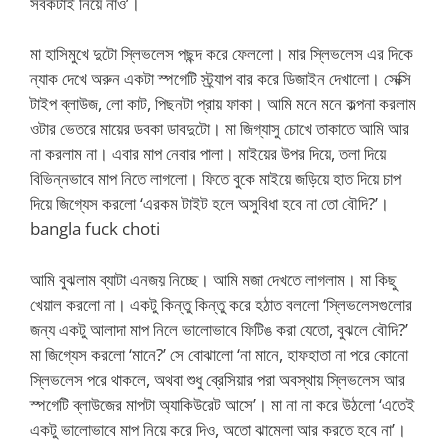
সবকটাই নিয়ে নাও’।
মা হাসিমুখে দুটো স্লিভলেস পছন্দ করে ফেললো। মার স্লিভলেস এর দিকে
ন্যাক দেখে অরুন একটা স্পগেটি স্ট্র্যাপ বার করে ডিজাইন দেখালো। সেক্সি
টাইপ ব্লাউজ, লো কাট, পিছনটা প্রায় ফাকা। আমি মনে মনে কল্পনা করলাম
ওটার ভেতরে মায়ের ডবকা ডাবদুটো। মা জিগ্যাসু চোখে তাকাতে আমি আর
না করলাম না। এবার মাপ নেবার পালা। মাইয়ের উপর দিয়ে, তলা দিয়ে
বিভিন্নভাবে মাপ নিতে লাগলো। ফিতে বুকে মাইয়ে জড়িয়ে হাত দিয়ে চাপ
দিয়ে জিগ্যেস করলো ‘এরকম টাইট হলে অসুবিধা হবে না তো বৌদি?’।
bangla fuck choti
আমি বুঝলাম ব্যাটা এনজয় নিচ্ছে। আমি মজা দেখতে লাগলাম। মা কিছু
খেয়াল করলো না। একটু কিন্তু কিন্তু করে হঠাত বললো ‘স্লিভলেসগুলোর
জন্য একটু আলাদা মাপ নিলে ভালোভাবে ফিটিঙ করা যেতো, বুঝলে বৌদি?’
মা জিগ্যেস করলো ‘মানে?’ সে বোঝালো ‘না মানে, হাফহাতা না পরে কোনো
স্লিভলেস পরে থাকলে, অথবা শুধু ব্রেসিয়ার পরা অবস্থায় স্লিভলেস আর
স্পগেটি ব্লাউজের মাপটা অ্যাকিউরেট আসে’। মা না না করে উঠলো ‘এতেই
একটু ভালোভাবে মাপ নিয়ে করে দিও, অতো ঝামেলা আর করতে হবে না’।