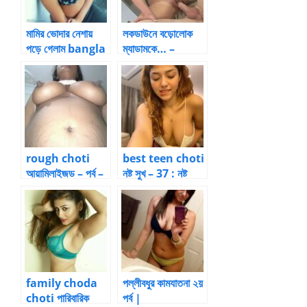
মামির ভোদার নেশায়
লকডাউনে বড়োলোক
পড়ে গেলাম bangla
ম্যাডামকে… –
choti mami
ম্যাডামকে চুদার গল্প
rough choti
best teen choti
আয়ামিলাইজড – পর্ব –
নষ্ট সুখ – 37 : নষ্ট
18 by আয়ামিল
সুখের শেষ by
Baban
family choda
পল্লীবধুর কামযাতনা ২য়
choti পারিবারিক
পর্ব |