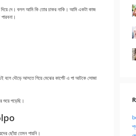
তুই দিয়ে দে। বলল আমি কি তোর চাকর নাকি। আমি একটা কাজ
 পারবনা।
ে। এই বলে দৌড়ে আসতে গিয়ে মেঝের কার্পেট এ পা আটকে সোজা
R
ে শুয়ে পড়েছি।
olpo
bd
শ্
দের ছোঁয়া তেমন পায়নি।
জো