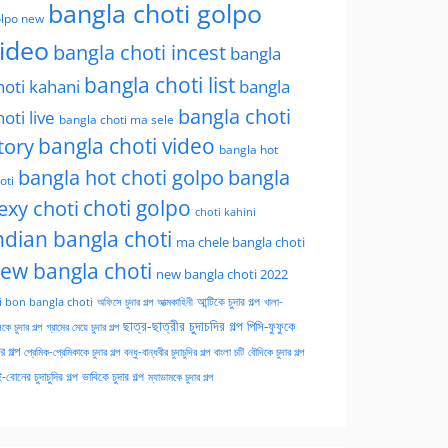
bangla choti golpo
lpo new
ideo
bangla choti incest
bangla
bangla choti list
hoti kahani
bangla
bangla choti
hoti live
bangla choti ma sele
tory
bangla choti video
bangla hot
bangla hot choti golpo
bangla
oti
choti golpo
exy choti
choti kahini
ndian bangla choti
ma chele bangla choti
ew bangla choti
new bangla choti 2022
অফিসে চুদার গল্প
আত্মকাহিনী
আন্টিকে চুদার গল্প
খালা-
i bon bangla choti
ছাত্র-ছাত্রীর চুদাচদির গল্প
পিসি-ফুফুকে
কে চুদার গল্প
গ্রামের মেয়ে চুদার গল্প
ার গল্প
প্রেমিক-প্রেমিকাকে চুদার গল্প
বন্ধু-বান্ধবীর চুদাচুদির গল্প
বাংলা চটি
বৌদিকে চুদার গল্প
-বোনের চুদাচুদির গল্প
ভাবিকে চুদার গল্প
ম্যাডামকে চুদার গল্প