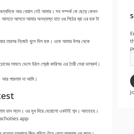
অন্যদিকে আর খেয়াল নেই আমার। সব সম্পর্ক কে ছেড়ে কেবল
S
আসতে আসতে আমার অনভ্যস্ত হাত ওর পিঠের ব্রা এর হুক টা
E
t
ষা। আর তারপর নিজেই খুলে দিল হুক। ওকে আমার উপর থেকে
p
E
A
র সামনে ভেসে উঠল শ্রেষ্ঠ কারিগর এর তৈরী সেরা ভাস্কর্য।
ঁড়ি। আর পারলাম না আমি।
J
test
ধরলাম ডান স্তন। ওর মুখ দিয়ে বেরোলো একটাই শব্দ। আহহহহ।
anglachoties app
 বৃন্তের চারপাশে জিভ ঘুরিয়ে টেনে খেতে লাগলাম ওর স্তন।