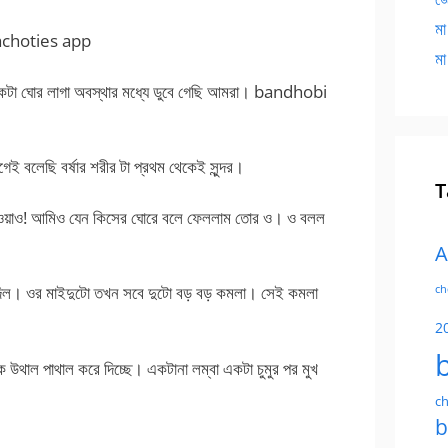
মা
glachoties app
মা
একটা ঘোর লাগা অবস্থার মধ্যে ডুবে গেছি আমরা। bandhobi
বলেছি বর্ষার শরীর টা প্রথম থেকেই সুন্দর।
T
্তু ওয়াও! আমিও যেন কিসের ঘোরে বলে ফেললাম তোর ও। ও বলল
A
 দিল। ওর মাইদুটো তখন সবে দুটো বড় বড় কমলা। সেই কমলা
ch
2
ে উথাল পাথাল করে দিচ্ছে। একটানা লম্বা একটা চুমুর পর মুখ
ch
b