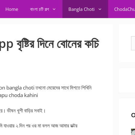
Home
বাংলা চটি গল্প
Bangla Choti
ChodaChu
ৃষ্টির দিনে বোনের কচি
S
fo
bangla choti তখনো মেয়েদের সাথে মিশতে শিখিনি
ি। apu choda kahini
হয়। ভীষন খুশী বাড়ির সবাই।
O
মি যাওয়ার ২ দিন পর ওর মা বলল আজ আমার ডক্টর