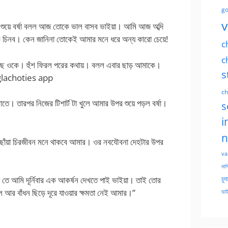
go
v
শুয়ে বর্ষা বলল আজ তোকে ভাল বাসব ভাইয়া। আমি আজ অব্দি
ে চিনব। কেন জানিনা তোকেই আমার মনে ধরে অন্য কারো চেয়ে!
c
c
েছে ওকে। হুঁশ ফিরল পরের কথায়। বলল এবার ছাড় আমাকে।
s
nglachoties app
ch
াতে। তারপর নিজের টিশার্ট টা খুলে আমার উপর শুয়ে পড়ল বর্ষা।
s
i
n
োঁয়া চিরজীবন মনে থাকবে আমার। ওর নবযৌবনা দেহটার উপর
va
মাসি
চুদ
 তে আমি দূর্নিবার এক আকর্ষন দেখতে পাই ভাইয়া। তাই তোর
এলে আর বাঁধন ছিড়ে দূরে যাওয়ার ক্ষমতা নেই আমার।”
ভাই