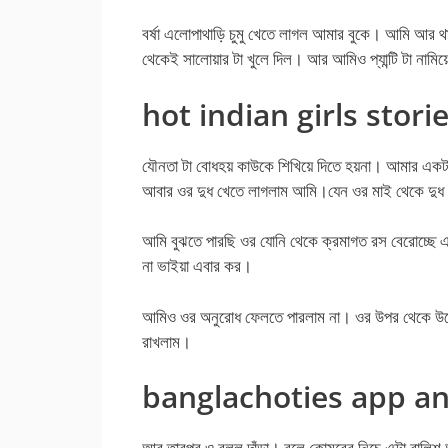
বর্ষা এলোপাথাড়ি চুমু খেতে লাগল আমার বুকে। আমি আর 
থেকেই সালোয়ার টা খুলে দিল। আর আমিও প্যান্টি টা 
hot indian girls stori
যৌনতা টা বোধহয় কাউকে শিখিয়ে দিতে হয়না। আমার একটা
আবার ওর দুধ খেতে লাগলাম আমি।যেন ওর মাই থেকে দু
আমি বুঝতে পারছি ওর যোনি থেকে ক্রমাগত রস বেরোচ্ছে 
না ভাইয়া এবার কর।
আমিও ওর অনুরোধ ফেলতে পারলাম না। ওর উপর থেকে উঠে খা
রাখলাম।
banglachoties app a
আর তারপর ও বলল দাঁড়া। বলে কোমরের নিচে এক্টা বাল