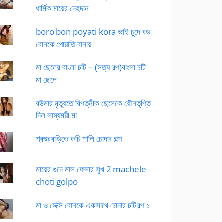
ধার্মিক মায়ের দেহদান
boro bon poyati kora ভাই চুদে বড়
বোনকে পোয়াতি বানায়
মা ছেলের বাংলা চটি – (সত্য গল্প)বাংলা চটি
মা ছেলে
বউমার মৃত্যুতে বিপত্নীক ছেলেকে যৌনতৃপ্তি
দিল লাস্যময়ী মা
শ্বশুরবাড়িতে কচি শালি চোদার গল্প
মায়ের গুদে মাল ফেলার সুখ 2 machele
choti golpo
মা ও সেক্সি বোনকে একসাথে চোদার চটিগল্প ১