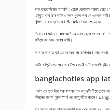
আর বলতে দিলাম না আমি। ঠোঁটে ডোবালাম আমার ঠোঁট। 
এটুকুই মনে ছিল আমি একজন পুরুষ আর সে একজন নারী। 
খুলতে চেয়েও ব্যর্থ হল। Banglachoties app
তিনবারের চেষ্টায় ও ব্যর্থ আমি কে দেখে হেসে ফেলল বর্
গড়িয়ে ওর উপর এলাম আমি।
আসতে আসতে ব্রা এর আবরন সরিয়ে দিলাম। আর আমার চোখে
দুটো পরিপূর্ন স্তন আর তার উপরে ছোট্ট দুটো গোলাপী কু
banglachoties app la
একটা তে হাত দিয়ে শক খাওয়ার মত অনুভুতি নিয়ে চেপে 
জীবনের প্রথম পুরুষ স্পর্শ ওর প্রস্ফুটিত স্তনে। B
বাম স্তনে কারো আহ্বান ছাড়াই চলে গেল আমার মুখ। স্তন