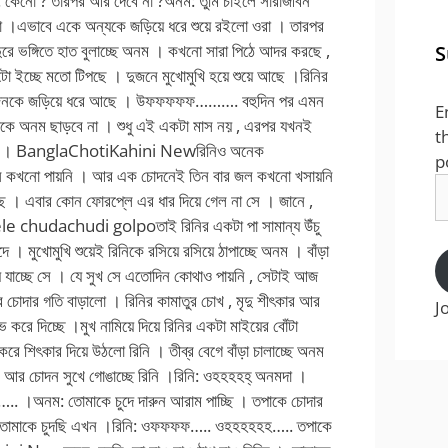
S
E
t
p
E
A
J