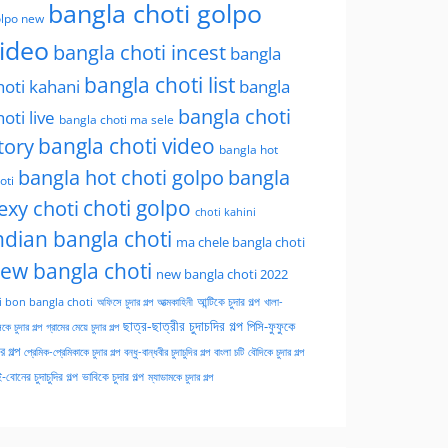
bangla choti golpo
lpo new
ideo
bangla choti incest
bangla
bangla choti list
hoti kahani
bangla
bangla choti
hoti live
bangla choti ma sele
tory
bangla choti video
bangla hot
bangla hot choti golpo
bangla
oti
choti golpo
exy choti
choti kahini
ndian bangla choti
ma chele bangla choti
ew bangla choti
new bangla choti 2022
অফিসে চুদার গল্প
আত্মকাহিনী
আন্টিকে চুদার গল্প
খালা-
i bon bangla choti
ছাত্র-ছাত্রীর চুদাচদির গল্প
পিসি-ফুফুকে
কে চুদার গল্প
গ্রামের মেয়ে চুদার গল্প
ার গল্প
প্রেমিক-প্রেমিকাকে চুদার গল্প
বন্ধু-বান্ধবীর চুদাচুদির গল্প
বাংলা চটি
বৌদিকে চুদার গল্প
-বোনের চুদাচুদির গল্প
ভাবিকে চুদার গল্প
ম্যাডামকে চুদার গল্প