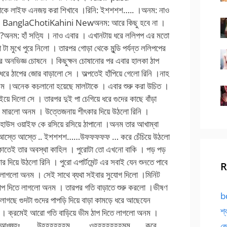
R
bd
শ্
জো