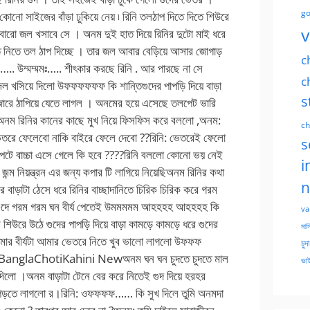
go
v
c
c
s
ch
s
i
n
va
মাসি
চুদ
ভাই