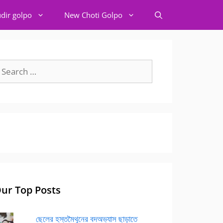
dir golpo
New Choti Golpo
earch
r:
ur Top Posts
ছেলের হস্তমৈথুনের বদঅভ্যাস ছাড়াতে