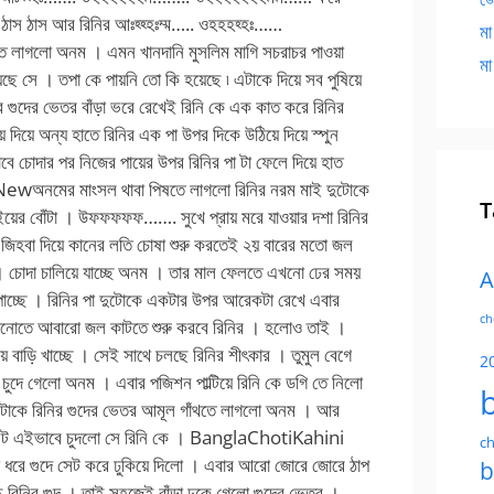
মা
মা
T
A
ch
2
ch
b