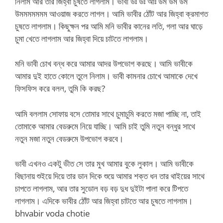
নিলাম আর তার জিহ্বা চুষতে লাগলাম। ভাবী উঃ উঃ আঃ উম উম উম
উমমমমমমম আওয়াজ করতে লাগল। আমি ভাবীর ঠোঁট আর জিহ্বা ক্রমাগত
চুষতে লাগলাম। কিছুক্ষন পর আমি মনি ভাবীর কানের লতি, গলা আর ঘাড়ে
চুমা খেতে লাগলাম আর জিহ্বা দিয়ে চাটতে লাগলাম।
মনি ভাবী চোখ বন্ধ করে আমার আদর উপভোগ করছে। আমি ভাবীকে
আমার দুই হাতে কোলে তুলে নিলাম। ভাবী কামনার চোখে আমাকে দেখে
ফিসফিস করে বলল, তুমি কি করছ?
আমি বললাম সোফায় বসে তোমার সাথে চুমাচুমি করতে মজা পাচ্ছি না, তাই
তোমাকে আমার বেডরুমে নিয়ে যাচ্ছি। আমি চাই তুমি নতুন বন্ধুর সাথে
নতুন মজা নতুন বেডরুমে উপভোগ করবে।
ভাবী এখনও একটু ভীত সে তার মুখ আমার বুকে লুকাল। আমি ভাবীকে
বিছানায় শুইয়ে দিয়ে তার ডান দিকে শুয়ে আমার শক্ত ধন তার থাইয়ের সাথে
চাপতে লাগলাম, আর তার সুডোল বড় বড় দুধ দুইটা পালা করে টিপতে
লাগলাম। এদিকে ভাবীর ঠোঁট আর জিহ্বা চাটতে আর চুষতে লাগলাম।
bhvabir voda chotie