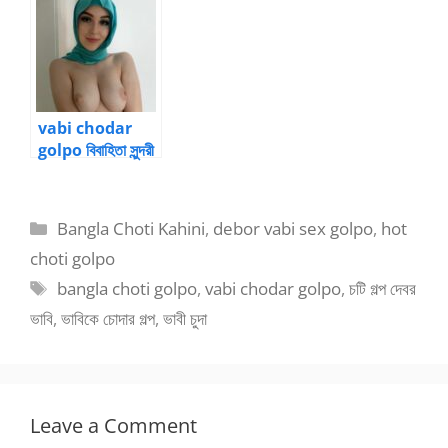
মারা বাংলা চটি
ঢুকানো বাংলা চটি
vabi chodar
golpo বিবাহিতা সুন্দরী
মেয়ের টাইট ভোদা ২
Categories
Bangla Choti Kahini
,
debor vabi sex golpo
,
hot
choti golpo
Tags
bangla choti golpo
,
vabi chodar golpo
,
চটি গল্প দেবর
ভাবি
,
ভাবিকে চোদার গল্প
,
ভাবী চুদা
Leave a Comment