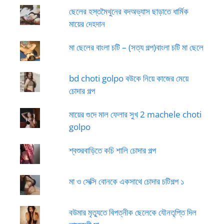
ছেলের হস্তমৈথুনের বদঅভ্যাস ছাড়াতে ধার্মিক
মায়ের দেহদান
মা ছেলের বাংলা চটি – (সত্য গল্প)বাংলা চটি মা ছেলে
bd choti golpo বউকে নিয়ে কাজের মেয়ে
চোদার গল্প
মায়ের গুদে মাল ফেলার সুখ 2 machele choti
golpo
শ্বশুরবাড়িতে কচি শালি চোদার গল্প
মা ও সেক্সি বোনকে একসাথে চোদার চটিগল্প ১
বউমার মৃত্যুতে বিপত্নীক ছেলেকে যৌনতৃপ্তি দিল