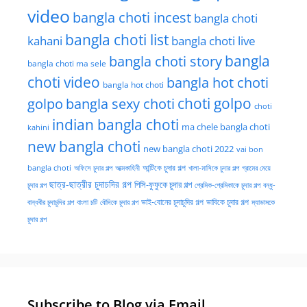
video
bangla choti incest
bangla choti
bangla choti list
kahani
bangla choti live
bangla choti story
bangla
bangla choti ma sele
choti video
bangla hot choti
bangla hot choti
golpo
choti golpo
bangla sexy choti
choti
indian bangla choti
ma chele bangla choti
kahini
new bangla choti
new bangla choti 2022
vai bon
অফিসে চুদার গল্প
আত্মকাহিনী
আন্টিকে চুদার গল্প
খালা-মাসিকে চুদার গল্প
গ্রামের মেয়ে
bangla choti
ছাত্র-ছাত্রীর চুদাচদির গল্প
পিসি-ফুফুকে চুদার গল্প
চুদার গল্প
প্রেমিক-প্রেমিকাকে চুদার গল্প
বন্ধু-
ভাই-বোনের চুদাচুদির গল্প
ভাবিকে চুদার গল্প
বান্ধবীর চুদাচুদির গল্প
বাংলা চটি
বৌদিকে চুদার গল্প
ম্যাডামকে
চুদার গল্প
Subscribe to Blog via Email